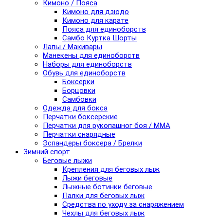
Кимоно / Пояса
Кимоно для дзюдо
Кимоно для карате
Пояса для единоборств
Самбо Куртка Шорты
Лапы / Макивары
Манекены для единоборств
Наборы для единоборств
Обувь для единоборств
Боксерки
Борцовки
Самбовки
Одежда для бокса
Перчатки боксерские
Перчатки для рукопашног боя / ММА
Перчатки снарядные
Эспандеры боксера / Брелки
Зимний спорт
Беговые лыжи
Крепления для беговых лыж
Лыжи беговые
Лыжные ботинки беговые
Палки для беговых лыж
Средства по уходу за снаряжением
Чехлы для беговых лыж