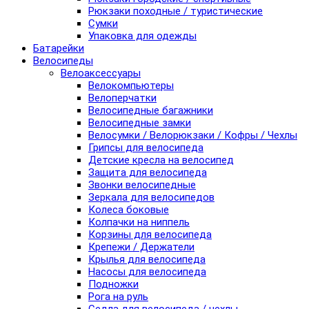
Рюкзаки походные / туристические
Сумки
Упаковка для одежды
Батарейки
Велосипеды
Велоаксессуары
Велокомпьютеры
Велоперчатки
Велосипедные багажники
Велосипедные замки
Велосумки / Велорюкзаки / Кофры / Чехлы
Грипсы для велосипеда
Детские кресла на велосипед
Защита для велосипеда
Звонки велосипедные
Зеркала для велосипедов
Колеса боковые
Колпачки на ниппель
Корзины для велосипеда
Крепежи / Держатели
Крылья для велосипеда
Насосы для велосипеда
Подножки
Рога на руль