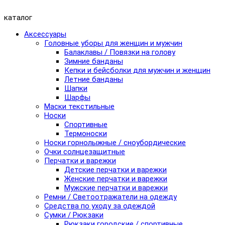
каталог
Аксессуары
Головные уборы для женщин и мужчин
Балаклавы / Повязки на голову
Зимние банданы
Кепки и бейсболки для мужчин и женщин
Летние банданы
Шапки
Шарфы
Маски текстильные
Носки
Спортивные
Термоноски
Носки горнолыжные / сноубордические
Очки солнцезащитные
Перчатки и варежки
Детские перчатки и варежки
Женские перчатки и варежки
Мужские перчатки и варежки
Ремни / Светоотражатели на одежду
Средства по уходу за одеждой
Сумки / Рюкзаки
Рюкзаки городские / спортивные