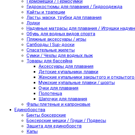
Гермомешки / Гермосумки
Гидрокостюмы для плавания / Гидроодежда
Кайты и трапеции
Ласты, маски, трубки для плавания
Лодки
Надувные матрасы для плавания / Игрушки надув
Обувь для водных видов спорта
Пляжные аксессуары / игры
Сапборды I Sup-доски
Спасательные жилеты
Сумки / Чехлы для водных лыж
Товары для бассейна
Аксессуары для плавания
Детские купальники, плавки
Женские купальники закрытого и открытого
Мужские купальные плавки / шорты
Очки для плавания
Полотенца
Шапочки для плавания
Фалы плетеные и капроновые
Единоборства
Бинты боксерские
Боксерские мешки / Груши / Подвесы
Защита для единоборств
Капы