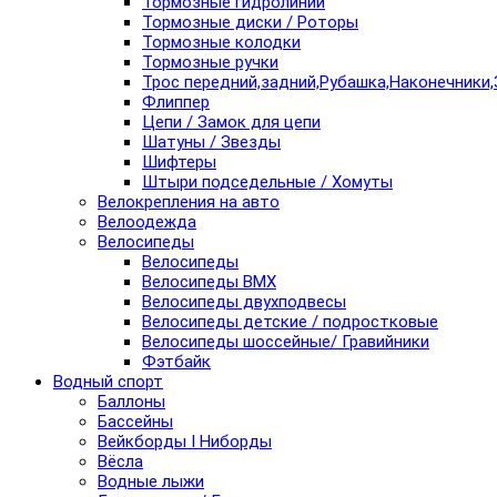
Тормозные гидролинии
Тормозные диски / Роторы
Тормозные колодки
Тормозные ручки
Трос передний,задний,Рубашка,Наконечники,
Флиппер
Цепи / Замок для цепи
Шатуны / Звезды
Шифтеры
Штыри подседельные / Хомуты
Велокрепления на авто
Велоодежда
Велосипеды
Велосипеды
Велосипеды BMX
Велосипеды двухподвесы
Велосипеды детские / подростковые
Велосипеды шоссейные/ Гравийники
Фэтбайк
Водный спорт
Баллоны
Бассейны
Вейкборды I Ниборды
Вёсла
Водные лыжи