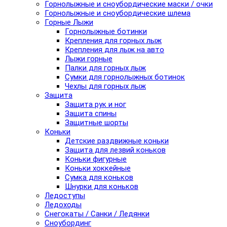
Горнолыжные и сноубордические маски / очки
Горнолыжные и сноубордические шлема
Горные Лыжи
Горнолыжные ботинки
Крепления для горных лыж
Крепления для лыж на авто
Лыжи горные
Палки для горных лыж
Сумки для горнолыжных ботинок
Чехлы для горных лыж
Защита
Защита рук и ног
Защита спины
Защитные шорты
Коньки
Детские раздвижные коньки
Защита для лезвий коньков
Коньки фигурные
Коньки хоккейные
Сумка для коньков
Шнурки для коньков
Ледоступы
Ледоходы
Снегокаты / Санки / Ледянки
Сноубординг