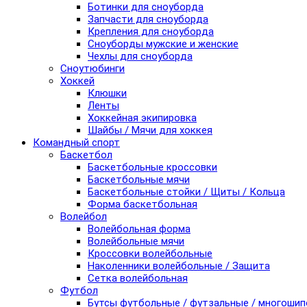
Ботинки для сноуборда
Запчасти для сноуборда
Крепления для сноуборда
Сноуборды мужские и женские
Чехлы для сноуборда
Сноутюбинги
Хоккей
Клюшки
Ленты
Хоккейная экипировка
Шайбы / Мячи для хоккея
Командный спорт
Баскетбол
Баскетбольные кроссовки
Баскетбольные мячи
Баскетбольные стойки / Щиты / Кольца
Форма баскетбольная
Волейбол
Волейбольная форма
Волейбольные мячи
Кроссовки волейбольные
Наколенники волейбольные / Защита
Сетка волейбольная
Футбол
Бутсы футбольные / футзальные / многоши