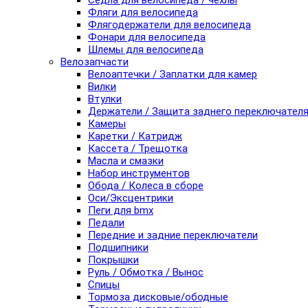
Седла для велосипеда / чехлы
Фляги для велосипеда
Флягодержатели для велосипеда
Фонари для велосипеда
Шлемы для велосипеда
Велозапчасти
Велоаптечки / Заплатки для камер
Вилки
Втулки
Держатели / Защита заднего переключател
Камеры
Каретки / Катридж
Кассета / Трещотка
Масла и смазки
Набор инструментов
Обода / Колеса в сборе
Оси/Эксцентрики
Пеги для bmx
Педали
Передние и задние переключатели
Подшипники
Покрышки
Руль / Обмотка / Вынос
Спицы
Тормоза дисковые/ободные