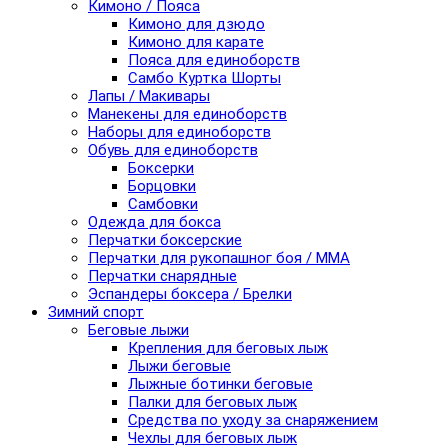
Кимоно / Пояса
Кимоно для дзюдо
Кимоно для карате
Пояса для единоборств
Самбо Куртка Шорты
Лапы / Макивары
Манекены для единоборств
Наборы для единоборств
Обувь для единоборств
Боксерки
Борцовки
Самбовки
Одежда для бокса
Перчатки боксерские
Перчатки для рукопашног боя / ММА
Перчатки снарядные
Эспандеры боксера / Брелки
Зимний спорт
Беговые лыжи
Крепления для беговых лыж
Лыжи беговые
Лыжные ботинки беговые
Палки для беговых лыж
Средства по уходу за снаряжением
Чехлы для беговых лыж