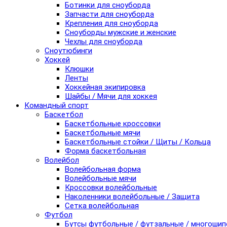
Ботинки для сноуборда
Запчасти для сноуборда
Крепления для сноуборда
Сноуборды мужские и женские
Чехлы для сноуборда
Сноутюбинги
Хоккей
Клюшки
Ленты
Хоккейная экипировка
Шайбы / Мячи для хоккея
Командный спорт
Баскетбол
Баскетбольные кроссовки
Баскетбольные мячи
Баскетбольные стойки / Щиты / Кольца
Форма баскетбольная
Волейбол
Волейбольная форма
Волейбольные мячи
Кроссовки волейбольные
Наколенники волейбольные / Защита
Сетка волейбольная
Футбол
Бутсы футбольные / футзальные / многоши