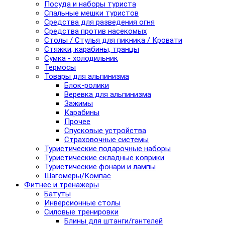
Посуда и наборы туриста
Спальные мешки туристов
Средства для разведения огня
Средства против насекомых
Столы / Стулья для пикника / Кровати
Стяжки, карабины, транцы
Сумка - холодильник
Термосы
Товары для альпинизма
Блок-ролики
Веревка для альпинизма
Зажимы
Карабины
Прочее
Спусковые устройства
Страховочные системы
Туристические подарочные наборы
Туристические складные коврики
Туристические фонари и лампы
Шагомеры/Компас
Фитнес и тренажеры
Батуты
Инверсионные столы
Силовые тренировки
Блины для штанги/гантелей