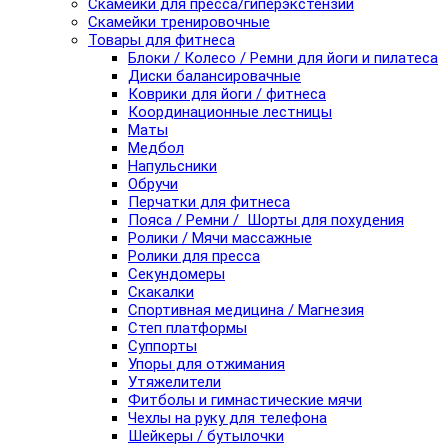
Скамейки для пресса/гиперэкстензии
Скамейки тренировочные
Товары для фитнеса
Блоки / Колесо / Ремни для йоги и пилатеса
Диски балансировачные
Коврики для йоги / фитнеса
Координационные лестницы
Маты
Медбол
Напульсники
Обручи
Перчатки для фитнеса
Пояса / Ремни / Шорты для похудения
Ролики / Мячи массажные
Ролики для пресса
Секундомеры
Скакалки
Спортивная медицина / Магнезия
Степ платформы
Суппорты
Упоры для отжимания
Утяжелители
Фитболы и гимнастические мячи
Чехлы на руку для телефона
Шейкеры / бутылочки