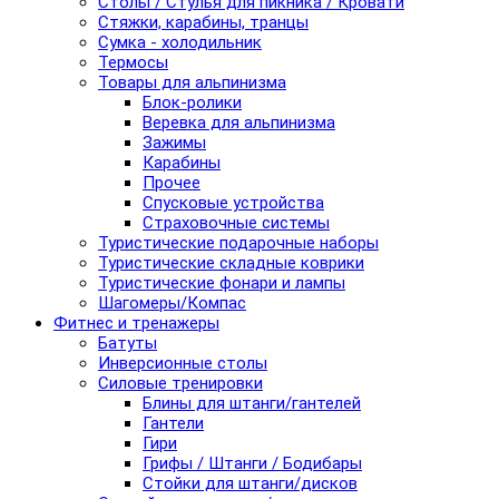
Столы / Стулья для пикника / Кровати
Стяжки, карабины, транцы
Сумка - холодильник
Термосы
Товары для альпинизма
Блок-ролики
Веревка для альпинизма
Зажимы
Карабины
Прочее
Спусковые устройства
Страховочные системы
Туристические подарочные наборы
Туристические складные коврики
Туристические фонари и лампы
Шагомеры/Компас
Фитнес и тренажеры
Батуты
Инверсионные столы
Силовые тренировки
Блины для штанги/гантелей
Гантели
Гири
Грифы / Штанги / Бодибары
Стойки для штанги/дисков