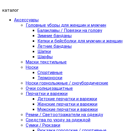
каталог
Аксессуары
Головные уборы для женщин и мужчин
Балаклавы / Повязки на голову
Зимние банданы
Кепки и бейсболки для мужчин и женщин
Летние банданы
Шапки
Шарфы
Маски текстильные
Носки
Спортивные
Термоноски
Носки горнолыжные / сноубордические
Очки солнцезащитные
Перчатки и варежки
Детские перчатки и варежки
Женские перчатки и варежки
Мужские перчатки и варежки
Ремни / Светоотражатели на одежду
Средства по уходу за одеждой
Сумки / Рюкзаки
Рюкзаки городские / спортивные