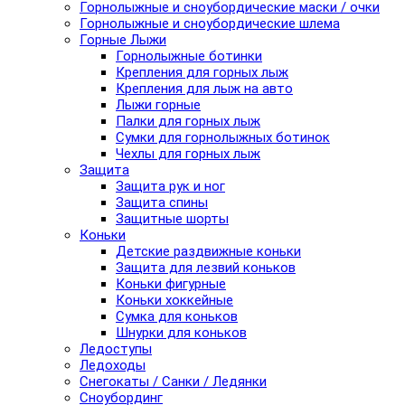
Горнолыжные и сноубордические маски / очки
Горнолыжные и сноубордические шлема
Горные Лыжи
Горнолыжные ботинки
Крепления для горных лыж
Крепления для лыж на авто
Лыжи горные
Палки для горных лыж
Сумки для горнолыжных ботинок
Чехлы для горных лыж
Защита
Защита рук и ног
Защита спины
Защитные шорты
Коньки
Детские раздвижные коньки
Защита для лезвий коньков
Коньки фигурные
Коньки хоккейные
Сумка для коньков
Шнурки для коньков
Ледоступы
Ледоходы
Снегокаты / Санки / Ледянки
Сноубординг