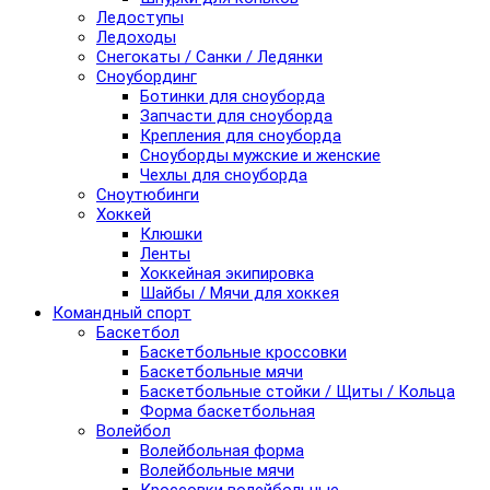
Ледоступы
Ледоходы
Снегокаты / Санки / Ледянки
Сноубординг
Ботинки для сноуборда
Запчасти для сноуборда
Крепления для сноуборда
Сноуборды мужские и женские
Чехлы для сноуборда
Сноутюбинги
Хоккей
Клюшки
Ленты
Хоккейная экипировка
Шайбы / Мячи для хоккея
Командный спорт
Баскетбол
Баскетбольные кроссовки
Баскетбольные мячи
Баскетбольные стойки / Щиты / Кольца
Форма баскетбольная
Волейбол
Волейбольная форма
Волейбольные мячи