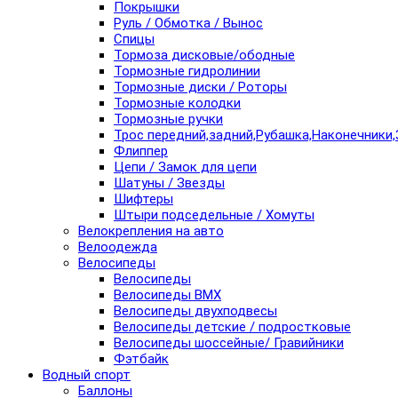
Покрышки
Руль / Обмотка / Вынос
Спицы
Тормоза дисковые/ободные
Тормозные гидролинии
Тормозные диски / Роторы
Тормозные колодки
Тормозные ручки
Трос передний,задний,Рубашка,Наконечники,
Флиппер
Цепи / Замок для цепи
Шатуны / Звезды
Шифтеры
Штыри подседельные / Хомуты
Велокрепления на авто
Велоодежда
Велосипеды
Велосипеды
Велосипеды BMX
Велосипеды двухподвесы
Велосипеды детские / подростковые
Велосипеды шоссейные/ Гравийники
Фэтбайк
Водный спорт
Баллоны