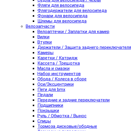
Седла для велосипеда / чехлы
Фляги для велосипеда
Флягодержатели для велосипеда
Фонари для велосипеда
Шлемы для велосипеда
Велозапчасти
Велоаптечки / Заплатки для камер
Вилки
Втулки
Держатели / Защита заднего переключател
Камеры
Каретки / Катридж
Кассета / Трещотка
Масла и смазки
Набор инструментов
Обода / Колеса в сборе
Оси/Эксцентрики
Пеги для bmx
Педали
Передние и задние переключатели
Подшипники
Покрышки
Руль / Обмотка / Вынос
Спицы
Тормоза дисковые/ободные