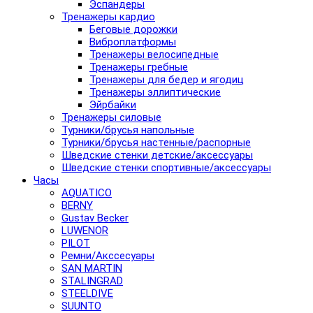
Эспандеры
Тренажеры кардио
Беговые дорожки
Виброплатформы
Тренажеры велосипедные
Тренажеры гребные
Тренажеры для бедер и ягодиц
Тренажеры эллиптические
Эйрбайки
Тренажеры силовые
Турники/брусья напольные
Турники/брусья настенные/распорные
Шведские стенки детские/аксессуары
Шведские стенки спортивные/аксессуары
Часы
AQUATICO
BERNY
Gustav Becker
LUWENOR
PILOT
Pемни/Акссесуары
SAN MARTIN
STALINGRAD
STEELDIVE
SUUNTO