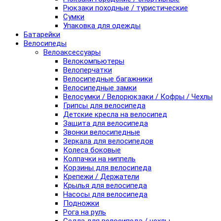
Рюкзаки походные / туристические
Сумки
Упаковка для одежды
Батарейки
Велосипеды
Велоаксессуары
Велокомпьютеры
Велоперчатки
Велосипедные багажники
Велосипедные замки
Велосумки / Велорюкзаки / Кофры / Чехлы
Грипсы для велосипеда
Детские кресла на велосипед
Защита для велосипеда
Звонки велосипедные
Зеркала для велосипедов
Колеса боковые
Колпачки на ниппель
Корзины для велосипеда
Крепежи / Держатели
Крылья для велосипеда
Насосы для велосипеда
Подножки
Рога на руль