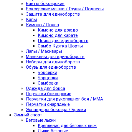
Бинты боксерские
Боксерские мешки / Груши / Подвесы
Защита для единоборств
Капы
Кимоно / Пояса
Кимоно для дзюдо
Кимоно для карате
Пояса для единоборств
Самбо Куртка Шорты
Лапы / Макивары
Манекены для единоборств
Наборы для единоборств
Обувь для единоборств
Боксерки
Борцовки
Самбовки
Одежда для бокса
Перчатки боксерские
Перчатки для рукопашног боя / ММА
Перчатки снарядные
Эспандеры боксера / Брелки
Зимний спорт
Беговые лыжи
Крепления для беговых лыж
Лыжи беговые