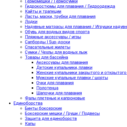
Гермомешки / Гермосумки
Гидрокостюмы для плавания / Гидроодежда
Кайты и трапеции
Ласты, маски, трубки для плавания
Лодки
Надувные матрасы для плавания / Игрушки надув
Обувь для водных видов спорта
Пляжные аксессуары / игры
Сапборды I Sup-доски
Спасательные жилеты
Сумки / Чехлы для водных лыж
Товары для бассейна
Аксессуары для плавания
Детские купальники, плавки
Женские купальники закрытого и открытого
Мужские купальные плавки / шорты
Очки для плавания
Полотенца
Шапочки для плавания
Фалы плетеные и капроновые
Единоборства
Бинты боксерские
Боксерские мешки / Груши / Подвесы
Защита для единоборств
Капы