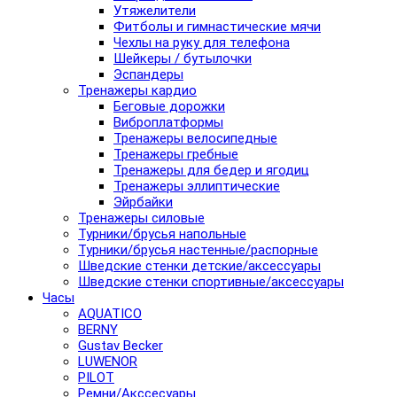
Утяжелители
Фитболы и гимнастические мячи
Чехлы на руку для телефона
Шейкеры / бутылочки
Эспандеры
Тренажеры кардио
Беговые дорожки
Виброплатформы
Тренажеры велосипедные
Тренажеры гребные
Тренажеры для бедер и ягодиц
Тренажеры эллиптические
Эйрбайки
Тренажеры силовые
Турники/брусья напольные
Турники/брусья настенные/распорные
Шведские стенки детские/аксессуары
Шведские стенки спортивные/аксессуары
Часы
AQUATICO
BERNY
Gustav Becker
LUWENOR
PILOT
Pемни/Акссесуары