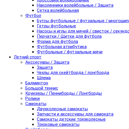
Кроссовки волейбольные
Наколенники волейбольные / Защита
Сетка волейбольная
Футбол
Бутсы футбольные / футзальные / многоши
Гетры футбольные
Насосы и иглы для мячей / свисток / секунд
Перчатки / Щитки для футбола
Форма для футбола
Футбольная атрибутика
Футбольные / футзальные мячи
Летний спорт
Акссесуары / Защита
Защита
Чехлы для скейтборда / лонгборда
Шлема
Бадминтон
Большой теннис
Круизеры / Пенниборды / Лонгборды
Ролики
Самокаты
Двухколесные самокаты
Запчасти и аксессуары для самоката
Самокаты детские трехколесные
Трюковые самокаты