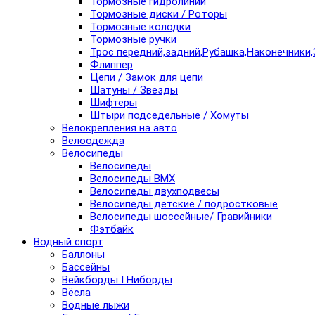
Тормозные гидролинии
Тормозные диски / Роторы
Тормозные колодки
Тормозные ручки
Трос передний,задний,Рубашка,Наконечники,
Флиппер
Цепи / Замок для цепи
Шатуны / Звезды
Шифтеры
Штыри подседельные / Хомуты
Велокрепления на авто
Велоодежда
Велосипеды
Велосипеды
Велосипеды BMX
Велосипеды двухподвесы
Велосипеды детские / подростковые
Велосипеды шоссейные/ Гравийники
Фэтбайк
Водный спорт
Баллоны
Бассейны
Вейкборды I Ниборды
Вёсла
Водные лыжи