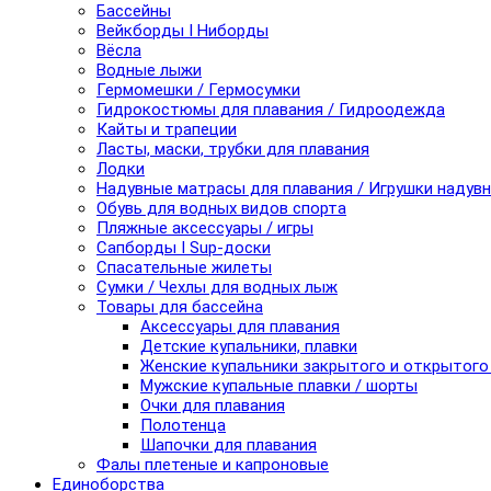
Бассейны
Вейкборды I Ниборды
Вёсла
Водные лыжи
Гермомешки / Гермосумки
Гидрокостюмы для плавания / Гидроодежда
Кайты и трапеции
Ласты, маски, трубки для плавания
Лодки
Надувные матрасы для плавания / Игрушки надув
Обувь для водных видов спорта
Пляжные аксессуары / игры
Сапборды I Sup-доски
Спасательные жилеты
Сумки / Чехлы для водных лыж
Товары для бассейна
Аксессуары для плавания
Детские купальники, плавки
Женские купальники закрытого и открытого
Мужские купальные плавки / шорты
Очки для плавания
Полотенца
Шапочки для плавания
Фалы плетеные и капроновые
Единоборства