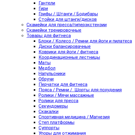
Гантели
Гири
Грифы / Штанги / Бодибары
Стойки для штанги/дисков
Скамейки для пресса/гиперэкстензии
Скамейки тренировочные
Товары для фитнеса
Блоки / Колесо / Ремни для йоги и пилатеса
Диски балансировачные
Коврики для йоги / фитнеса
Координационные лестницы
Маты
Медбол
Напульсники
Обручи
Перчатки для фитнеса
Пояса / Ремни / Шорты для похудения
Ролики / Мячи массажные
Ролики для пресса
Секундомеры
Скакалки
Спортивная медицина / Магнезия
Степ платформы
Суппорты
Упоры для отжимания