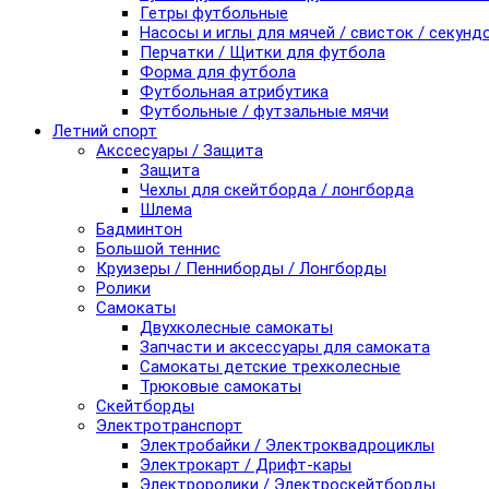
Гетры футбольные
Насосы и иглы для мячей / свисток / секунд
Перчатки / Щитки для футбола
Форма для футбола
Футбольная атрибутика
Футбольные / футзальные мячи
Летний спорт
Акссесуары / Защита
Защита
Чехлы для скейтборда / лонгборда
Шлема
Бадминтон
Большой теннис
Круизеры / Пенниборды / Лонгборды
Ролики
Самокаты
Двухколесные самокаты
Запчасти и аксессуары для самоката
Самокаты детские трехколесные
Трюковые самокаты
Скейтборды
Электротранспорт
Электробайки / Электроквадроциклы
Электрокарт / Дрифт-кары
Электроролики / Электроскейтборды