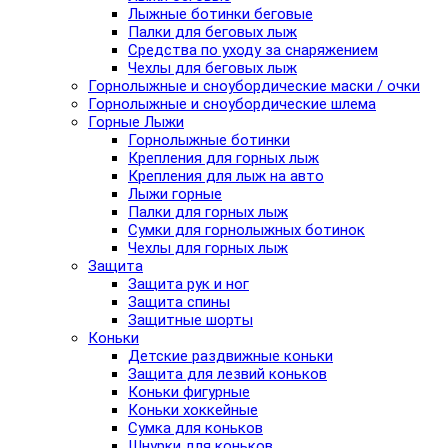
Лыжные ботинки беговые
Палки для беговых лыж
Средства по уходу за снаряжением
Чехлы для беговых лыж
Горнолыжные и сноубордические маски / очки
Горнолыжные и сноубордические шлема
Горные Лыжи
Горнолыжные ботинки
Крепления для горных лыж
Крепления для лыж на авто
Лыжи горные
Палки для горных лыж
Сумки для горнолыжных ботинок
Чехлы для горных лыж
Защита
Защита рук и ног
Защита спины
Защитные шорты
Коньки
Детские раздвижные коньки
Защита для лезвий коньков
Коньки фигурные
Коньки хоккейные
Сумка для коньков
Шнурки для коньков