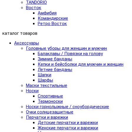
TANDORIO
Восток
Амфибия
Командирские
Ретро Восток
каталог товаров
Аксессуары
Головные уборы для женщин и мужчин
Балаклавы / Повязки на голову
Зимние банданы
Кепки и бейсболки для мужчин и женщин
Летние банданы
Шапки
Шарфы
Маски текстильные
Носки
Спортивные
Термоноски
Носки горнолыжные / сноубордические
Очки солнцезащитные
Перчатки и варежки
Детские перчатки и варежки
Женские перчатки и варежки