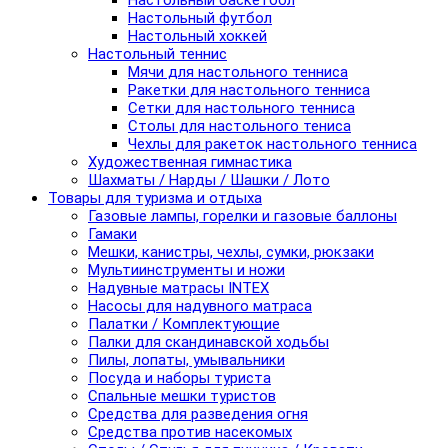
Настольный баскетбол
Настольный футбол
Настольный хоккей
Настольный теннис
Мячи для настольного тенниса
Ракетки для настольного тенниса
Сетки для настольного тенниса
Столы для настольного тениса
Чехлы для ракеток настольного тенниса
Художественная гимнастика
Шахматы / Нарды / Шашки / Лото
Товары для туризма и отдыха
Газовые лампы, горелки и газовые баллоны
Гамаки
Мешки, канистры, чехлы, сумки, рюкзаки
Мультиинструменты и ножи
Надувные матрасы INTEX
Насосы для надувного матраса
Палатки / Комплектующие
Палки для скандинавской ходьбы
Пилы, лопаты, умывальники
Посуда и наборы туриста
Спальные мешки туристов
Средства для разведения огня
Средства против насекомых