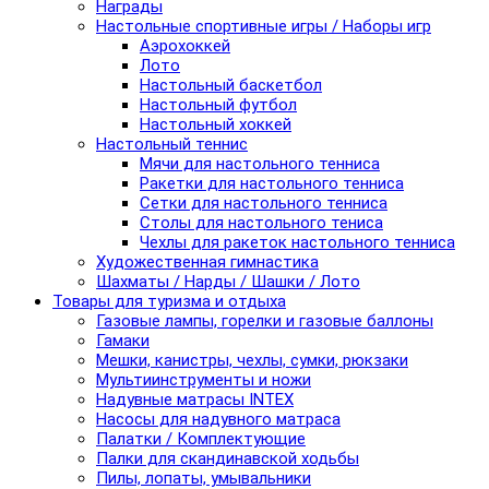
Награды
Настольные спортивные игры / Наборы игр
Аэрохоккей
Лото
Настольный баскетбол
Настольный футбол
Настольный хоккей
Настольный теннис
Мячи для настольного тенниса
Ракетки для настольного тенниса
Сетки для настольного тенниса
Столы для настольного тениса
Чехлы для ракеток настольного тенниса
Художественная гимнастика
Шахматы / Нарды / Шашки / Лото
Товары для туризма и отдыха
Газовые лампы, горелки и газовые баллоны
Гамаки
Мешки, канистры, чехлы, сумки, рюкзаки
Мультиинструменты и ножи
Надувные матрасы INTEX
Насосы для надувного матраса
Палатки / Комплектующие
Палки для скандинавской ходьбы
Пилы, лопаты, умывальники