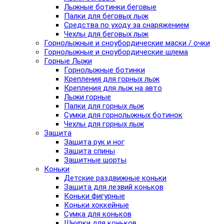
Лыжные ботинки беговые
Палки для беговых лыж
Средства по уходу за снаряжением
Чехлы для беговых лыж
Горнолыжные и сноубордические маски / очки
Горнолыжные и сноубордические шлема
Горные Лыжи
Горнолыжные ботинки
Крепления для горных лыж
Крепления для лыж на авто
Лыжи горные
Палки для горных лыж
Сумки для горнолыжных ботинок
Чехлы для горных лыж
Защита
Защита рук и ног
Защита спины
Защитные шорты
Коньки
Детские раздвижные коньки
Защита для лезвий коньков
Коньки фигурные
Коньки хоккейные
Сумка для коньков
Шнурки для коньков