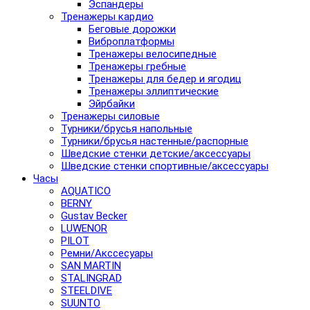
Эспандеры
Тренажеры кардио
Беговые дорожки
Виброплатформы
Тренажеры велосипедные
Тренажеры гребные
Тренажеры для бедер и ягодиц
Тренажеры эллиптические
Эйрбайки
Тренажеры силовые
Турники/брусья напольные
Турники/брусья настенные/распорные
Шведские стенки детские/аксессуары
Шведские стенки спортивные/аксессуары
Часы
AQUATICO
BERNY
Gustav Becker
LUWENOR
PILOT
Pемни/Акссесуары
SAN MARTIN
STALINGRAD
STEELDIVE
SUUNTO