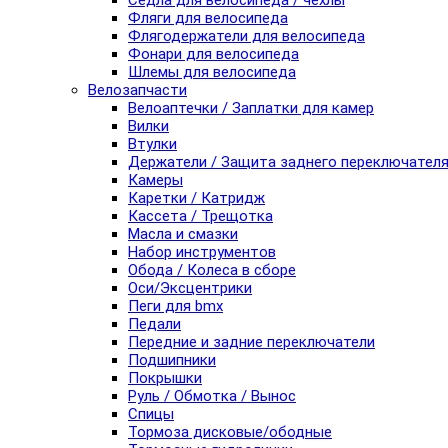
Седла для велосипеда / чехлы
Фляги для велосипеда
Флягодержатели для велосипеда
Фонари для велосипеда
Шлемы для велосипеда
Велозапчасти
Велоаптечки / Заплатки для камер
Вилки
Втулки
Держатели / Защита заднего переключател
Камеры
Каретки / Катридж
Кассета / Трещотка
Масла и смазки
Набор инструментов
Обода / Колеса в сборе
Оси/Эксцентрики
Пеги для bmx
Педали
Передние и задние переключатели
Подшипники
Покрышки
Руль / Обмотка / Вынос
Спицы
Тормоза дисковые/ободные