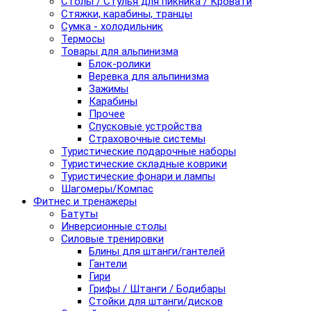
Столы / Стулья для пикника / Кровати
Стяжки, карабины, транцы
Сумка - холодильник
Термосы
Товары для альпинизма
Блок-ролики
Веревка для альпинизма
Зажимы
Карабины
Прочее
Спусковые устройства
Страховочные системы
Туристические подарочные наборы
Туристические складные коврики
Туристические фонари и лампы
Шагомеры/Компас
Фитнес и тренажеры
Батуты
Инверсионные столы
Силовые тренировки
Блины для штанги/гантелей
Гантели
Гири
Грифы / Штанги / Бодибары
Стойки для штанги/дисков