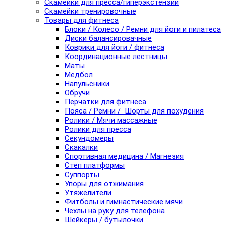
Скамейки для пресса/гиперэкстензии
Скамейки тренировочные
Товары для фитнеса
Блоки / Колесо / Ремни для йоги и пилатеса
Диски балансировачные
Коврики для йоги / фитнеса
Координационные лестницы
Маты
Медбол
Напульсники
Обручи
Перчатки для фитнеса
Пояса / Ремни / Шорты для похудения
Ролики / Мячи массажные
Ролики для пресса
Секундомеры
Скакалки
Спортивная медицина / Магнезия
Степ платформы
Суппорты
Упоры для отжимания
Утяжелители
Фитболы и гимнастические мячи
Чехлы на руку для телефона
Шейкеры / бутылочки