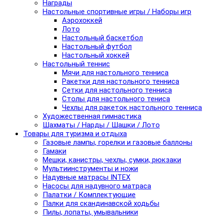
Награды
Настольные спортивные игры / Наборы игр
Аэрохоккей
Лото
Настольный баскетбол
Настольный футбол
Настольный хоккей
Настольный теннис
Мячи для настольного тенниса
Ракетки для настольного тенниса
Сетки для настольного тенниса
Столы для настольного тениса
Чехлы для ракеток настольного тенниса
Художественная гимнастика
Шахматы / Нарды / Шашки / Лото
Товары для туризма и отдыха
Газовые лампы, горелки и газовые баллоны
Гамаки
Мешки, канистры, чехлы, сумки, рюкзаки
Мультиинструменты и ножи
Надувные матрасы INTEX
Насосы для надувного матраса
Палатки / Комплектующие
Палки для скандинавской ходьбы
Пилы, лопаты, умывальники