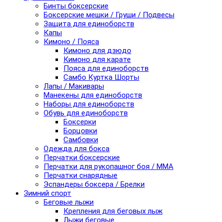
Бинты боксерские
Боксерские мешки / Груши / Подвесы
Защита для единоборств
Капы
Кимоно / Пояса
Кимоно для дзюдо
Кимоно для карате
Пояса для единоборств
Самбо Куртка Шорты
Лапы / Макивары
Манекены для единоборств
Наборы для единоборств
Обувь для единоборств
Боксерки
Борцовки
Самбовки
Одежда для бокса
Перчатки боксерские
Перчатки для рукопашног боя / ММА
Перчатки снарядные
Эспандеры боксера / Брелки
Зимний спорт
Беговые лыжи
Крепления для беговых лыж
Лыжи беговые