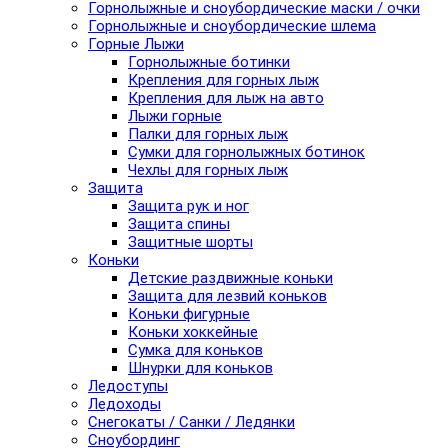
Горнолыжные и сноубордические маски / очки
Горнолыжные и сноубордические шлема
Горные Лыжи
Горнолыжные ботинки
Крепления для горных лыж
Крепления для лыж на авто
Лыжи горные
Палки для горных лыж
Сумки для горнолыжных ботинок
Чехлы для горных лыж
Защита
Защита рук и ног
Защита спины
Защитные шорты
Коньки
Детские раздвижные коньки
Защита для лезвий коньков
Коньки фигурные
Коньки хоккейные
Сумка для коньков
Шнурки для коньков
Ледоступы
Ледоходы
Снегокаты / Санки / Ледянки
Сноубординг