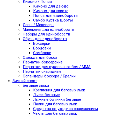
Кимоно / Пояса
Кимоно для дзюдо
Кимоно для карате
Пояса для единоборств
Самбо Куртка Шорты
Лапы / Макивары
Манекены для единоборств
Наборы для единоборств
Обувь для единоборств
Боксерки
Борцовки
Самбовки
Одежда для бокса
Перчатки боксерские
Перчатки для рукопашног боя / ММА
Перчатки снарядные
Эспандеры боксера / Брелки
Зимний спорт
Беговые лыжи
Крепления для беговых лыж
Лыжи беговые
Лыжные ботинки беговые
Палки для беговых лыж
Средства по уходу за снаряжением
Чехлы для беговых лыж