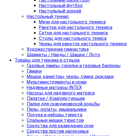
Настольный баскетбол
Настольный футбол
Настольный хоккей
Настольный теннис
Мячи для настольного тенниса
Ракетки для настольного тенниса
Сетки для настольного тенниса
Столы для настольного тениса
Чехлы для ракеток настольного тенниса
Художественная гимнастика
Шахматы / Нарды / Шашки / Лото
Товары для туризма и отдыха
Газовые лампы, горелки и газовые баллоны
Гамаки
Мешки, канистры, чехлы, сумки, рюкзаки
Мультиинструменты и ножи
Надувные матрасы INTEX
Насосы для надувного матраса
Палатки / Комплектующие
Палки для скандинавской ходьбы
Пилы, лопаты, умывальники
Посуда и наборы туриста
Спальные мешки туристов
Средства для разведения огня
Средства против насекомых