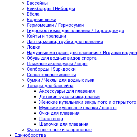
Бассейны
Вейкборды I Ниборды
Вёсла
Водные лыжи
Гермомешки / Гермосумки
Гидрокостюмы для плавания / Гидроодежда
Кайты и трапеции
Ласты, маски, трубки для плавания
Лодки
Надувные матрасы для плавания / Игрушки надув
Обувь для водных видов спорта
Пляжные аксессуары / игры
Сапборды I Sup-доски
Спасательные жилеты
Сумки / Чехлы для водных лыж
Товары для бассейна
Аксессуары для плавания
Детские купальники, плавки
Женские купальники закрытого и открытого
Мужские купальные плавки / шорты
Очки для плавания
Полотенца
Шапочки для плавания
Фалы плетеные и капроновые
Единоборства