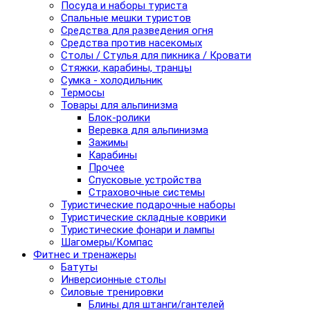
Посуда и наборы туриста
Спальные мешки туристов
Средства для разведения огня
Средства против насекомых
Столы / Стулья для пикника / Кровати
Стяжки, карабины, транцы
Сумка - холодильник
Термосы
Товары для альпинизма
Блок-ролики
Веревка для альпинизма
Зажимы
Карабины
Прочее
Спусковые устройства
Страховочные системы
Туристические подарочные наборы
Туристические складные коврики
Туристические фонари и лампы
Шагомеры/Компас
Фитнес и тренажеры
Батуты
Инверсионные столы
Силовые тренировки
Блины для штанги/гантелей