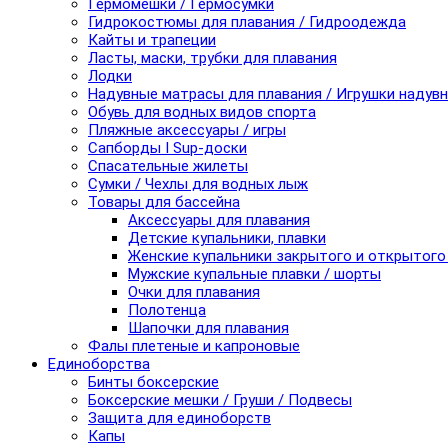
Гермомешки / Гермосумки
Гидрокостюмы для плавания / Гидроодежда
Кайты и трапеции
Ласты, маски, трубки для плавания
Лодки
Надувные матрасы для плавания / Игрушки надув
Обувь для водных видов спорта
Пляжные аксессуары / игры
Сапборды I Sup-доски
Спасательные жилеты
Сумки / Чехлы для водных лыж
Товары для бассейна
Аксессуары для плавания
Детские купальники, плавки
Женские купальники закрытого и открытого
Мужские купальные плавки / шорты
Очки для плавания
Полотенца
Шапочки для плавания
Фалы плетеные и капроновые
Единоборства
Бинты боксерские
Боксерские мешки / Груши / Подвесы
Защита для единоборств
Капы