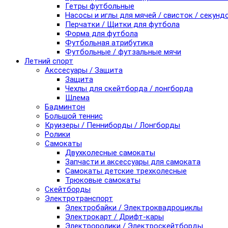
Гетры футбольные
Насосы и иглы для мячей / свисток / секунд
Перчатки / Щитки для футбола
Форма для футбола
Футбольная атрибутика
Футбольные / футзальные мячи
Летний спорт
Акссесуары / Защита
Защита
Чехлы для скейтборда / лонгборда
Шлема
Бадминтон
Большой теннис
Круизеры / Пенниборды / Лонгборды
Ролики
Самокаты
Двухколесные самокаты
Запчасти и аксессуары для самоката
Самокаты детские трехколесные
Трюковые самокаты
Скейтборды
Электротранспорт
Электробайки / Электроквадроциклы
Электрокарт / Дрифт-кары
Электроролики / Электроскейтборды