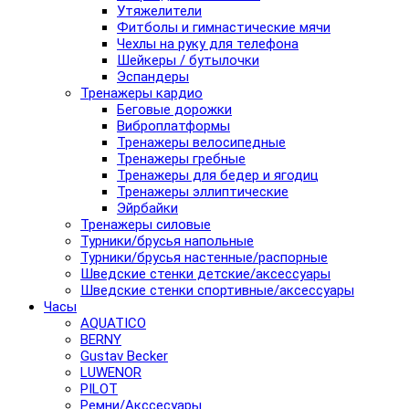
Утяжелители
Фитболы и гимнастические мячи
Чехлы на руку для телефона
Шейкеры / бутылочки
Эспандеры
Тренажеры кардио
Беговые дорожки
Виброплатформы
Тренажеры велосипедные
Тренажеры гребные
Тренажеры для бедер и ягодиц
Тренажеры эллиптические
Эйрбайки
Тренажеры силовые
Турники/брусья напольные
Турники/брусья настенные/распорные
Шведские стенки детские/аксессуары
Шведские стенки спортивные/аксессуары
Часы
AQUATICO
BERNY
Gustav Becker
LUWENOR
PILOT
Pемни/Акссесуары