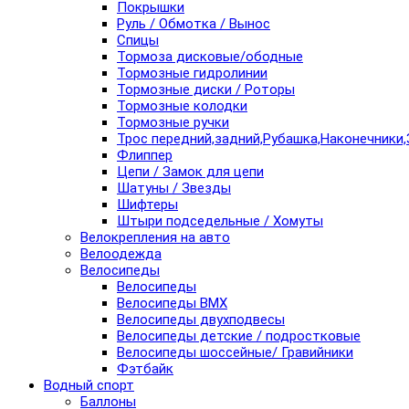
Покрышки
Руль / Обмотка / Вынос
Спицы
Тормоза дисковые/ободные
Тормозные гидролинии
Тормозные диски / Роторы
Тормозные колодки
Тормозные ручки
Трос передний,задний,Рубашка,Наконечники,
Флиппер
Цепи / Замок для цепи
Шатуны / Звезды
Шифтеры
Штыри подседельные / Хомуты
Велокрепления на авто
Велоодежда
Велосипеды
Велосипеды
Велосипеды BMX
Велосипеды двухподвесы
Велосипеды детские / подростковые
Велосипеды шоссейные/ Гравийники
Фэтбайк
Водный спорт
Баллоны