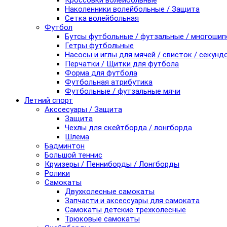
Кроссовки волейбольные
Наколенники волейбольные / Защита
Сетка волейбольная
Футбол
Бутсы футбольные / футзальные / многоши
Гетры футбольные
Насосы и иглы для мячей / свисток / секунд
Перчатки / Щитки для футбола
Форма для футбола
Футбольная атрибутика
Футбольные / футзальные мячи
Летний спорт
Акссесуары / Защита
Защита
Чехлы для скейтборда / лонгборда
Шлема
Бадминтон
Большой теннис
Круизеры / Пенниборды / Лонгборды
Ролики
Самокаты
Двухколесные самокаты
Запчасти и аксессуары для самоката
Самокаты детские трехколесные
Трюковые самокаты