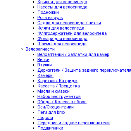
Крылья для велосипеда
Насосы для велосипеда
Подножки
Рога на руль
Седла для велосипеда / чехлы
Фляги для велосипеда
Флягодержатели для велосипеда
Фонари для велосипеда
Шлемы для велосипеда
Велозапчасти
Велоаптечки / Заплатки для камер
Вилки
Втулки
Держатели / Защита заднего переключател
Камеры
Каретки / Катридж
Кассета / Трещотка
Масла и смазки
Набор инструментов
Обода / Колеса в сборе
Оси/Эксцентрики
Пеги для bmx
Педали
Передние и задние переключатели
Подшипники