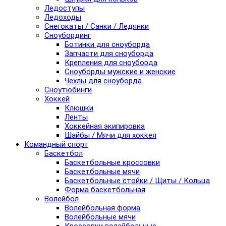
Ледоступы
Ледоходы
Снегокаты / Санки / Ледянки
Сноубординг
Ботинки для сноуборда
Запчасти для сноуборда
Крепления для сноуборда
Сноуборды мужские и женские
Чехлы для сноуборда
Сноутюбинги
Хоккей
Клюшки
Ленты
Хоккейная экипировка
Шайбы / Мячи для хоккея
Командный спорт
Баскетбол
Баскетбольные кроссовки
Баскетбольные мячи
Баскетбольные стойки / Щиты / Кольца
Форма баскетбольная
Волейбол
Волейбольная форма
Волейбольные мячи