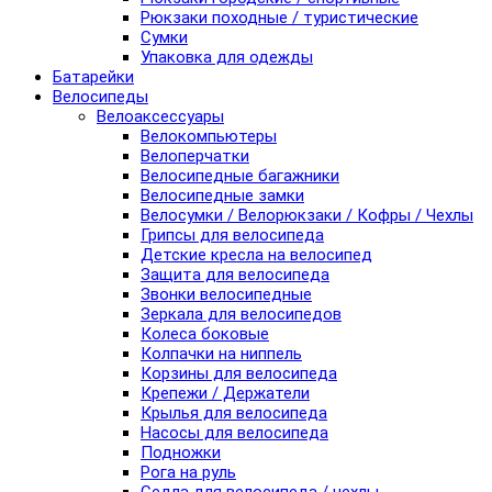
Рюкзаки походные / туристические
Сумки
Упаковка для одежды
Батарейки
Велосипеды
Велоаксессуары
Велокомпьютеры
Велоперчатки
Велосипедные багажники
Велосипедные замки
Велосумки / Велорюкзаки / Кофры / Чехлы
Грипсы для велосипеда
Детские кресла на велосипед
Защита для велосипеда
Звонки велосипедные
Зеркала для велосипедов
Колеса боковые
Колпачки на ниппель
Корзины для велосипеда
Крепежи / Держатели
Крылья для велосипеда
Насосы для велосипеда
Подножки
Рога на руль