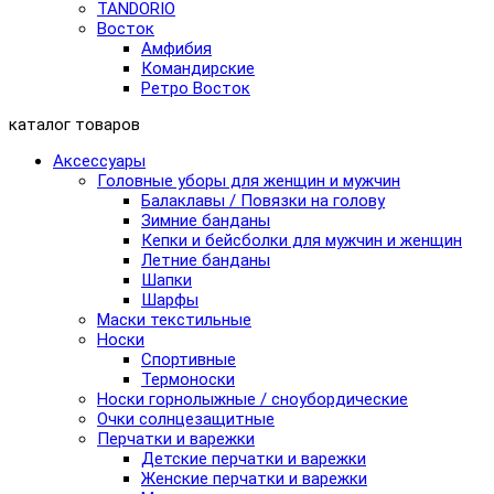
TANDORIO
Восток
Амфибия
Командирские
Ретро Восток
каталог товаров
Аксессуары
Головные уборы для женщин и мужчин
Балаклавы / Повязки на голову
Зимние банданы
Кепки и бейсболки для мужчин и женщин
Летние банданы
Шапки
Шарфы
Маски текстильные
Носки
Спортивные
Термоноски
Носки горнолыжные / сноубордические
Очки солнцезащитные
Перчатки и варежки
Детские перчатки и варежки
Женские перчатки и варежки