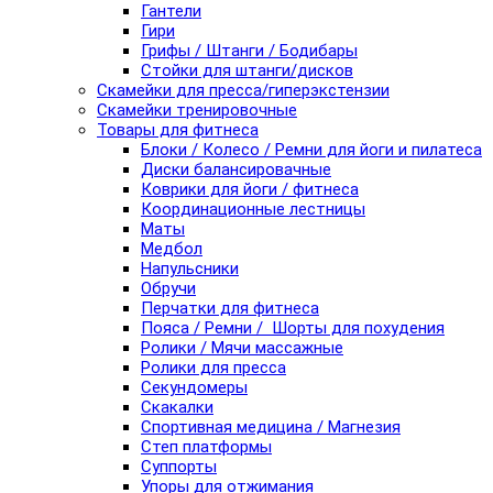
Гантели
Гири
Грифы / Штанги / Бодибары
Стойки для штанги/дисков
Скамейки для пресса/гиперэкстензии
Скамейки тренировочные
Товары для фитнеса
Блоки / Колесо / Ремни для йоги и пилатеса
Диски балансировачные
Коврики для йоги / фитнеса
Координационные лестницы
Маты
Медбол
Напульсники
Обручи
Перчатки для фитнеса
Пояса / Ремни / Шорты для похудения
Ролики / Мячи массажные
Ролики для пресса
Секундомеры
Скакалки
Спортивная медицина / Магнезия
Степ платформы
Суппорты
Упоры для отжимания