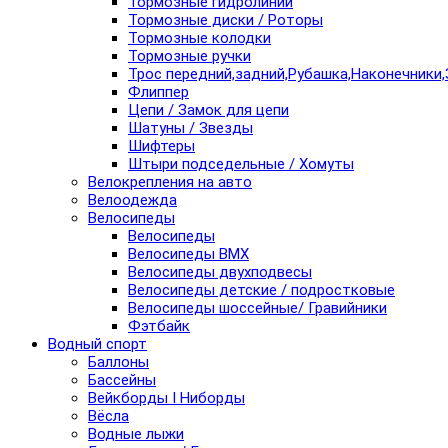
Тормозные гидролинии
Тормозные диски / Роторы
Тормозные колодки
Тормозные ручки
Трос передний,задний,Рубашка,Наконечники,
Флиппер
Цепи / Замок для цепи
Шатуны / Звезды
Шифтеры
Штыри подседельные / Хомуты
Велокрепления на авто
Велоодежда
Велосипеды
Велосипеды
Велосипеды BMX
Велосипеды двухподвесы
Велосипеды детские / подростковые
Велосипеды шоссейные/ Гравийники
Фэтбайк
Водный спорт
Баллоны
Бассейны
Вейкборды I Ниборды
Вёсла
Водные лыжи