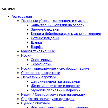
каталог
Аксессуары
Головные уборы для женщин и мужчин
Балаклавы / Повязки на голову
Зимние банданы
Кепки и бейсболки для мужчин и женщин
Летние банданы
Шапки
Шарфы
Маски текстильные
Носки
Спортивные
Термоноски
Носки горнолыжные / сноубордические
Очки солнцезащитные
Перчатки и варежки
Детские перчатки и варежки
Женские перчатки и варежки
Мужские перчатки и варежки
Ремни / Светоотражатели на одежду
Средства по уходу за одеждой
Сумки / Рюкзаки
Рюкзаки городские / спортивные