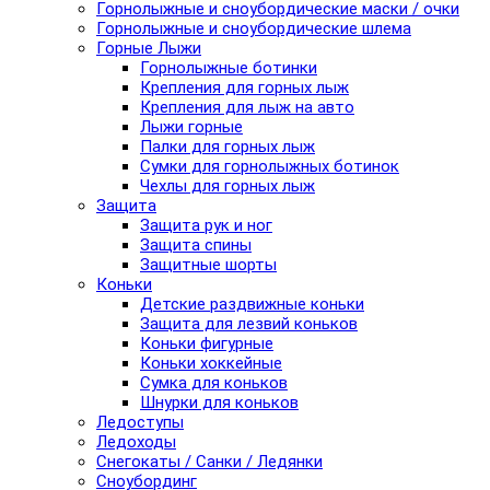
Горнолыжные и сноубордические маски / очки
Горнолыжные и сноубордические шлема
Горные Лыжи
Горнолыжные ботинки
Крепления для горных лыж
Крепления для лыж на авто
Лыжи горные
Палки для горных лыж
Сумки для горнолыжных ботинок
Чехлы для горных лыж
Защита
Защита рук и ног
Защита спины
Защитные шорты
Коньки
Детские раздвижные коньки
Защита для лезвий коньков
Коньки фигурные
Коньки хоккейные
Сумка для коньков
Шнурки для коньков
Ледоступы
Ледоходы
Снегокаты / Санки / Ледянки
Сноубординг