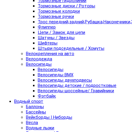
Тормозные гидролинии
Тормозные диски / Роторы
Тормозные колодки
Тормозные ручки
Трос передний,задний,Рубашка,Наконечники,
Флиппер
Цепи / Замок для цепи
Шатуны / Звезды
Шифтеры
Штыри подседельные / Хомуты
Велокрепления на авто
Велоодежда
Велосипеды
Велосипеды
Велосипеды BMX
Велосипеды двухподвесы
Велосипеды детские / подростковые
Велосипеды шоссейные/ Гравийники
Фэтбайк
Водный спорт
Баллоны
Бассейны
Вейкборды I Ниборды
Вёсла
Водные лыжи