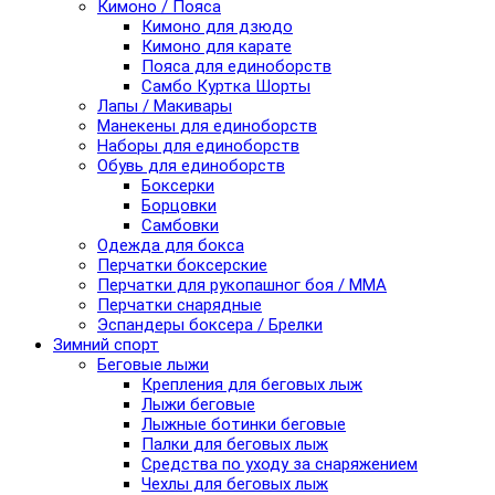
Кимоно / Пояса
Кимоно для дзюдо
Кимоно для карате
Пояса для единоборств
Самбо Куртка Шорты
Лапы / Макивары
Манекены для единоборств
Наборы для единоборств
Обувь для единоборств
Боксерки
Борцовки
Самбовки
Одежда для бокса
Перчатки боксерские
Перчатки для рукопашног боя / ММА
Перчатки снарядные
Эспандеры боксера / Брелки
Зимний спорт
Беговые лыжи
Крепления для беговых лыж
Лыжи беговые
Лыжные ботинки беговые
Палки для беговых лыж
Средства по уходу за снаряжением
Чехлы для беговых лыж