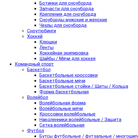
Ботинки для сноуборда
Запчасти для сноуборда
Крепления для сноуборда
Сноуборды мужские и женские
Чехлы для сноуборда
Сноутюбинги
Хоккей
Клюшки
Ленты
Хоккейная экипировка
Шайбы / Мячи для хоккея
Командный спорт
Баскетбол
Баскетбольные кроссовки
Баскетбольные мячи
Баскетбольные стойки / Щиты / Кольца
Форма баскетбольная
Волейбол
Волейбольная форма
Волейбольные мячи
Кроссовки волейбольные
Наколенники волейбольные / Защита
Сетка волейбольная
Футбол
Бутсы футбольные / футзальные / многоши