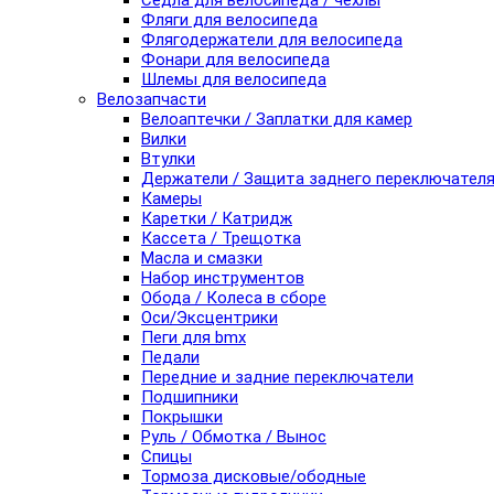
Седла для велосипеда / чехлы
Фляги для велосипеда
Флягодержатели для велосипеда
Фонари для велосипеда
Шлемы для велосипеда
Велозапчасти
Велоаптечки / Заплатки для камер
Вилки
Втулки
Держатели / Защита заднего переключател
Камеры
Каретки / Катридж
Кассета / Трещотка
Масла и смазки
Набор инструментов
Обода / Колеса в сборе
Оси/Эксцентрики
Пеги для bmx
Педали
Передние и задние переключатели
Подшипники
Покрышки
Руль / Обмотка / Вынос
Спицы
Тормоза дисковые/ободные