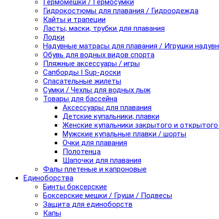
Гермомешки / Гермосумки
Гидрокостюмы для плавания / Гидроодежда
Кайты и трапеции
Ласты, маски, трубки для плавания
Лодки
Надувные матрасы для плавания / Игрушки надув
Обувь для водных видов спорта
Пляжные аксессуары / игры
Сапборды I Sup-доски
Спасательные жилеты
Сумки / Чехлы для водных лыж
Товары для бассейна
Аксессуары для плавания
Детские купальники, плавки
Женские купальники закрытого и открытого
Мужские купальные плавки / шорты
Очки для плавания
Полотенца
Шапочки для плавания
Фалы плетеные и капроновые
Единоборства
Бинты боксерские
Боксерские мешки / Груши / Подвесы
Защита для единоборств
Капы