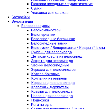
Рюкзаки походные / туристические
Сумки
Упаковка для одежды
Батарейки
Велосипеды
Велоаксессуары
Велокомпьютеры
Велоперчатки
Велосипедные багажники
Велосипедные замки
Велосумки / Велорюкзаки / Кофры / Чехлы
Грипсы для велосипеда
Детские кресла на велосипед
Защита для велосипеда
Звонки велосипедные
Зеркала для велосипедов
Колеса боковые
Колпачки на ниппель
Корзины для велосипеда
Крепежи / Держатели
Крылья для велосипеда
Насосы для велосипеда
Подножки
Рога на руль