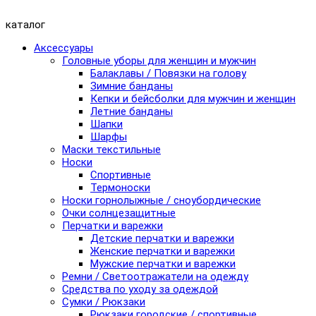
каталог
Аксессуары
Головные уборы для женщин и мужчин
Балаклавы / Повязки на голову
Зимние банданы
Кепки и бейсболки для мужчин и женщин
Летние банданы
Шапки
Шарфы
Маски текстильные
Носки
Спортивные
Термоноски
Носки горнолыжные / сноубордические
Очки солнцезащитные
Перчатки и варежки
Детские перчатки и варежки
Женские перчатки и варежки
Мужские перчатки и варежки
Ремни / Светоотражатели на одежду
Средства по уходу за одеждой
Сумки / Рюкзаки
Рюкзаки городские / спортивные