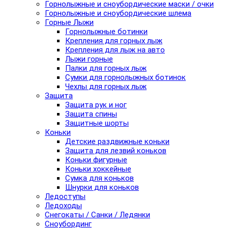
Горнолыжные и сноубордические маски / очки
Горнолыжные и сноубордические шлема
Горные Лыжи
Горнолыжные ботинки
Крепления для горных лыж
Крепления для лыж на авто
Лыжи горные
Палки для горных лыж
Сумки для горнолыжных ботинок
Чехлы для горных лыж
Защита
Защита рук и ног
Защита спины
Защитные шорты
Коньки
Детские раздвижные коньки
Защита для лезвий коньков
Коньки фигурные
Коньки хоккейные
Сумка для коньков
Шнурки для коньков
Ледоступы
Ледоходы
Снегокаты / Санки / Ледянки
Сноубординг