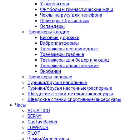
Утяжелители
Фитболы и гимнастические мячи
Чехлы на руку для телефона
Шейкеры / бутылочки
Эспандеры
Тренажеры кардио
Беговые дорожки
Виброплатформы
Тренажеры велосипедные
Тренажеры гребные
Тренажеры для бедер и ягодиц
Тренажеры эллиптические
Эйрбайки
Тренажеры силовые
Турники/брусья напольные
Турники/брусья настенные/распорные
Шведские стенки детские/аксессуары
Шведские стенки спортивные/аксессуары
Часы
AQUATICO
BERNY
Gustav Becker
LUWENOR
PILOT
Pемни/Акссесуары