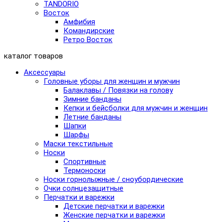
TANDORIO
Восток
Амфибия
Командирские
Ретро Восток
каталог товаров
Аксессуары
Головные уборы для женщин и мужчин
Балаклавы / Повязки на голову
Зимние банданы
Кепки и бейсболки для мужчин и женщин
Летние банданы
Шапки
Шарфы
Маски текстильные
Носки
Спортивные
Термоноски
Носки горнолыжные / сноубордические
Очки солнцезащитные
Перчатки и варежки
Детские перчатки и варежки
Женские перчатки и варежки