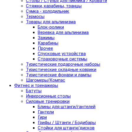
Столы / Стулья для пикника / Кровати
Стяжки, карабины, транцы
Сумка - холодильник
Термосы
Товары для альпинизма
Блок-ролики
Веревка для альпинизма
Зажимы
Карабины
Прочее
Спусковые устройства
Страховочные системы
Туристические подарочные наборы
Туристические складные коврики
Туристические фонари и лампы
Шагомеры/Компас
Фитнес и тренажеры
Батуты
Инверсионные столы
Силовые тренировки
Блины для штанги/гантелей
Гантели
Гири
Грифы / Штанги / Бодибары
Стойки для штанги/дисков