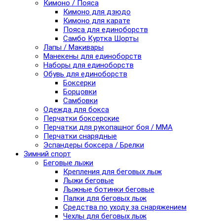
Кимоно / Пояса
Кимоно для дзюдо
Кимоно для карате
Пояса для единоборств
Самбо Куртка Шорты
Лапы / Макивары
Манекены для единоборств
Наборы для единоборств
Обувь для единоборств
Боксерки
Борцовки
Самбовки
Одежда для бокса
Перчатки боксерские
Перчатки для рукопашног боя / ММА
Перчатки снарядные
Эспандеры боксера / Брелки
Зимний спорт
Беговые лыжи
Крепления для беговых лыж
Лыжи беговые
Лыжные ботинки беговые
Палки для беговых лыж
Средства по уходу за снаряжением
Чехлы для беговых лыж