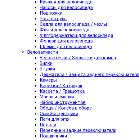
Крылья для велосипеда
Насосы для велосипеда
Подножки
Рога на руль
Седла для велосипеда / чехлы
Фляги для велосипеда
Флягодержатели для велосипеда
Фонари для велосипеда
Шлемы для велосипеда
Велозапчасти
Велоаптечки / Заплатки для камер
Вилки
Втулки
Держатели / Защита заднего переключател
Камеры
Каретки / Катридж
Кассета / Трещотка
Масла и смазки
Набор инструментов
Обода / Колеса в сборе
Оси/Эксцентрики
Пеги для bmx
Педали
Передние и задние переключатели
Подшипники