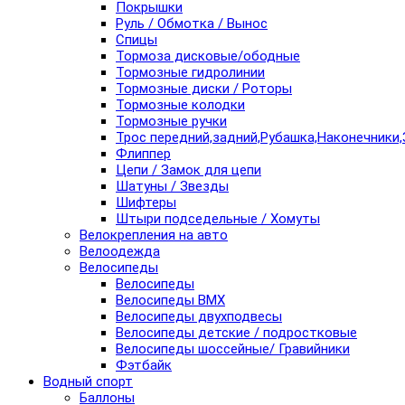
Покрышки
Руль / Обмотка / Вынос
Спицы
Тормоза дисковые/ободные
Тормозные гидролинии
Тормозные диски / Роторы
Тормозные колодки
Тормозные ручки
Трос передний,задний,Рубашка,Наконечники,
Флиппер
Цепи / Замок для цепи
Шатуны / Звезды
Шифтеры
Штыри подседельные / Хомуты
Велокрепления на авто
Велоодежда
Велосипеды
Велосипеды
Велосипеды BMX
Велосипеды двухподвесы
Велосипеды детские / подростковые
Велосипеды шоссейные/ Гравийники
Фэтбайк
Водный спорт
Баллоны