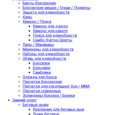
Бинты боксерские
Боксерские мешки / Груши / Подвесы
Защита для единоборств
Капы
Кимоно / Пояса
Кимоно для дзюдо
Кимоно для карате
Пояса для единоборств
Самбо Куртка Шорты
Лапы / Макивары
Манекены для единоборств
Наборы для единоборств
Обувь для единоборств
Боксерки
Борцовки
Самбовки
Одежда для бокса
Перчатки боксерские
Перчатки для рукопашног боя / ММА
Перчатки снарядные
Эспандеры боксера / Брелки
Зимний спорт
Беговые лыжи
Крепления для беговых лыж
Лыжи беговые