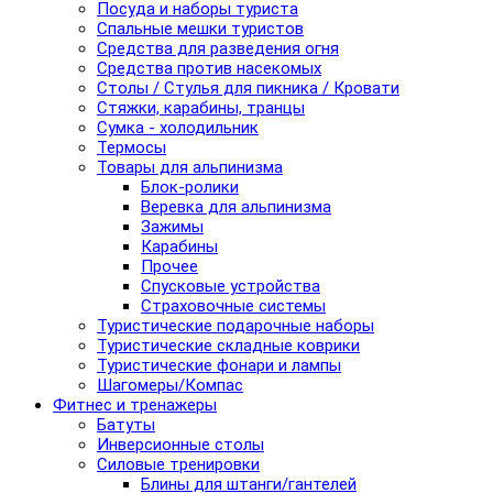
Посуда и наборы туриста
Спальные мешки туристов
Средства для разведения огня
Средства против насекомых
Столы / Стулья для пикника / Кровати
Стяжки, карабины, транцы
Сумка - холодильник
Термосы
Товары для альпинизма
Блок-ролики
Веревка для альпинизма
Зажимы
Карабины
Прочее
Спусковые устройства
Страховочные системы
Туристические подарочные наборы
Туристические складные коврики
Туристические фонари и лампы
Шагомеры/Компас
Фитнес и тренажеры
Батуты
Инверсионные столы
Силовые тренировки
Блины для штанги/гантелей