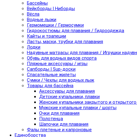
Бассейны
Вейкборды I Ниборды
Вёсла
Водные лыжи
Гермомешки / Гермосумки
Гидрокостюмы для плавания / Гидроодежда
Кайты и трапеции
Ласты, маски, трубки для плавания
Лодки
Надувные матрасы для плавания / Игрушки надув
Обувь для водных видов спорта
Пляжные аксессуары / игры
Сапборды I Sup-доски
Спасательные жилеты
Сумки / Чехлы для водных лыж
Товары для бассейна
Аксессуары для плавания
Детские купальники, плавки
Женские купальники закрытого и открытого
Мужские купальные плавки / шорты
Очки для плавания
Полотенца
Шапочки для плавания
Фалы плетеные и капроновые
Единоборства