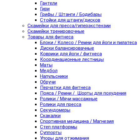
Гантели
Гири
Грифы / Штанги / Бодибары
Стойки для штанги/дисков
Скамейки для пресса/гиперэкстензии
Скамейки тренировочные
Товары для фитнеса
Блоки / Колесо / Ремни для йоги и пилатеса
Диски балансировачные
Коврики для йоги / фитнеса
Координационные лестницы
Маты
Медбол
Напульсники
Обручи
Перчатки для фитнеса
Пояса / Ремни / Шорты для похудения
Ролики / Мячи массажные
Ролики для пресса
Секундомеры
Скакалки
Спортивная медицина / Магнезия
Степ платформы
Суппорты
Упоры для отжимания