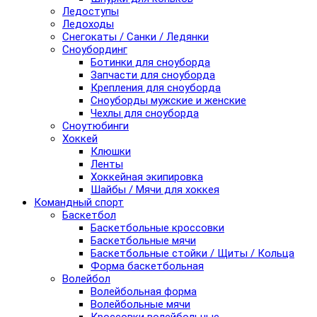
Ледоступы
Ледоходы
Снегокаты / Санки / Ледянки
Сноубординг
Ботинки для сноуборда
Запчасти для сноуборда
Крепления для сноуборда
Сноуборды мужские и женские
Чехлы для сноуборда
Сноутюбинги
Хоккей
Клюшки
Ленты
Хоккейная экипировка
Шайбы / Мячи для хоккея
Командный спорт
Баскетбол
Баскетбольные кроссовки
Баскетбольные мячи
Баскетбольные стойки / Щиты / Кольца
Форма баскетбольная
Волейбол
Волейбольная форма
Волейбольные мячи