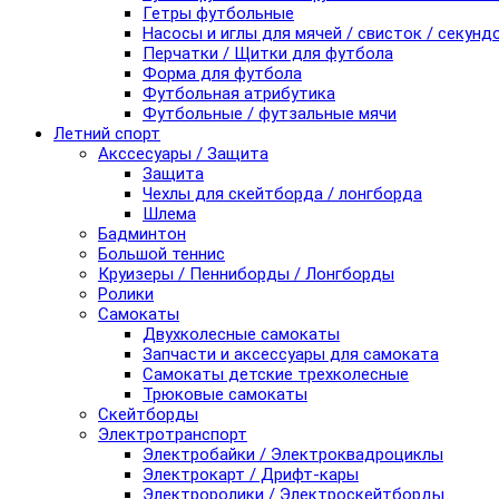
Гетры футбольные
Насосы и иглы для мячей / свисток / секунд
Перчатки / Щитки для футбола
Форма для футбола
Футбольная атрибутика
Футбольные / футзальные мячи
Летний спорт
Акссесуары / Защита
Защита
Чехлы для скейтборда / лонгборда
Шлема
Бадминтон
Большой теннис
Круизеры / Пенниборды / Лонгборды
Ролики
Самокаты
Двухколесные самокаты
Запчасти и аксессуары для самоката
Самокаты детские трехколесные
Трюковые самокаты
Скейтборды
Электротранспорт
Электробайки / Электроквадроциклы
Электрокарт / Дрифт-кары
Электроролики / Электроскейтборды