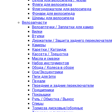
Седла для велосипеда / чехлы
Фляги для велосипеда
Флягодержатели для велосипеда
Фонари для велосипеда
Шлемы для велосипеда
Велозапчасти
Велоаптечки / Заплатки для камер
Вилки
Втулки
Держатели / Защита заднего переключател
Камеры
Каретки / Катридж
Кассета / Трещотка
Масла и смазки
Набор инструментов
Обода / Колеса в сборе
Оси/Эксцентрики
Пеги для bmx
Педали
Передние и задние переключатели
Подшипники
Покрышки
Руль / Обмотка / Вынос
Спицы
Тормоза дисковые/ободные