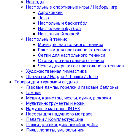
Награды
Настольные спортивные игры / Наборы игр
Аэрохоккей
Лото
Настольный баскетбол
Настольный футбол
Настольный хоккей
Настольный теннис
Мячи для настольного тенниса
Ракетки для настольного тенниса
Сетки для настольного тенниса
Столы для настольного тениса
Чехлы для ракеток настольного тенниса
Художественная гимнастика
Шахматы / Нарды / Шашки / Лото
Товары для туризма и отдыха
Газовые лампы, горелки и газовые баллоны
Гамаки
Мешки, канистры, чехлы, сумки, рюкзаки
Мультиинструменты и ножи
Надувные матрасы INTEX
Насосы для надувного матраса
Палатки / Комплектующие
Палки для скандинавской ходьбы
Пилы, лопаты, умывальники