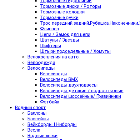
Тормозные гидролинии
Тормозные диски / Роторы
Тормозные колодки
Тормозные ручки
Трос передний,задний,Рубашка,Наконечники,
Флиппер
Цепи / Замок для цепи
Шатуны / Звезды
Шифтеры
Штыри подседельные / Хомуты
Велокрепления на авто
Велоодежда
Велосипеды
Велосипеды
Велосипеды BMX
Велосипеды двухподвесы
Велосипеды детские / подростковые
Велосипеды шоссейные/ Гравийники
Фэтбайк
Водный спорт
Баллоны
Бассейны
Вейкборды I Ниборды
Вёсла
Водные лыжи