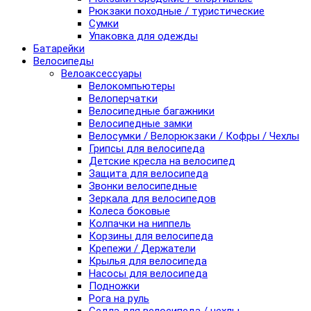
Рюкзаки походные / туристические
Сумки
Упаковка для одежды
Батарейки
Велосипеды
Велоаксессуары
Велокомпьютеры
Велоперчатки
Велосипедные багажники
Велосипедные замки
Велосумки / Велорюкзаки / Кофры / Чехлы
Грипсы для велосипеда
Детские кресла на велосипед
Защита для велосипеда
Звонки велосипедные
Зеркала для велосипедов
Колеса боковые
Колпачки на ниппель
Корзины для велосипеда
Крепежи / Держатели
Крылья для велосипеда
Насосы для велосипеда
Подножки
Рога на руль