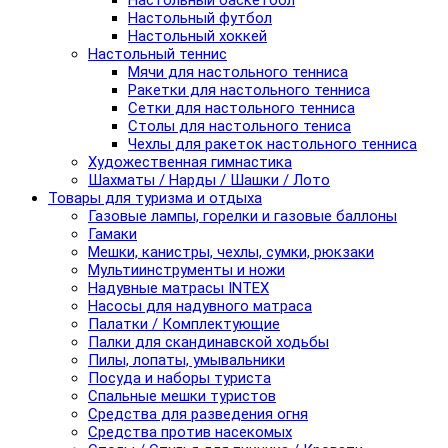
Настольный баскетбол
Настольный футбол
Настольный хоккей
Настольный теннис
Мячи для настольного тенниса
Ракетки для настольного тенниса
Сетки для настольного тенниса
Столы для настольного тениса
Чехлы для ракеток настольного тенниса
Художественная гимнастика
Шахматы / Нарды / Шашки / Лото
Товары для туризма и отдыха
Газовые лампы, горелки и газовые баллоны
Гамаки
Мешки, канистры, чехлы, сумки, рюкзаки
Мультиинструменты и ножи
Надувные матрасы INTEX
Насосы для надувного матраса
Палатки / Комплектующие
Палки для скандинавской ходьбы
Пилы, лопаты, умывальники
Посуда и наборы туриста
Спальные мешки туристов
Средства для разведения огня
Средства против насекомых