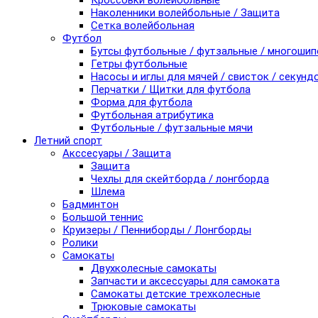
Кроссовки волейбольные
Наколенники волейбольные / Защита
Сетка волейбольная
Футбол
Бутсы футбольные / футзальные / многоши
Гетры футбольные
Насосы и иглы для мячей / свисток / секунд
Перчатки / Щитки для футбола
Форма для футбола
Футбольная атрибутика
Футбольные / футзальные мячи
Летний спорт
Акссесуары / Защита
Защита
Чехлы для скейтборда / лонгборда
Шлема
Бадминтон
Большой теннис
Круизеры / Пенниборды / Лонгборды
Ролики
Самокаты
Двухколесные самокаты
Запчасти и аксессуары для самоката
Самокаты детские трехколесные
Трюковые самокаты