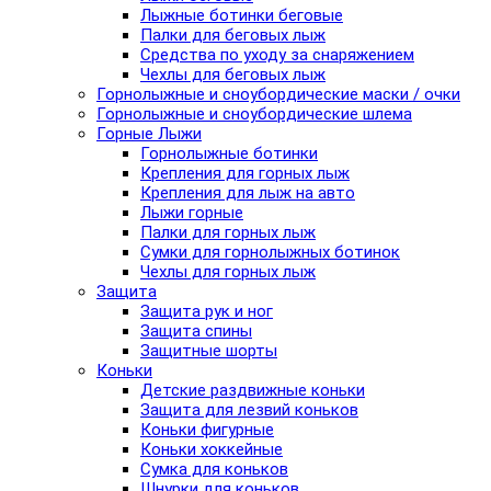
Лыжные ботинки беговые
Палки для беговых лыж
Средства по уходу за снаряжением
Чехлы для беговых лыж
Горнолыжные и сноубордические маски / очки
Горнолыжные и сноубордические шлема
Горные Лыжи
Горнолыжные ботинки
Крепления для горных лыж
Крепления для лыж на авто
Лыжи горные
Палки для горных лыж
Сумки для горнолыжных ботинок
Чехлы для горных лыж
Защита
Защита рук и ног
Защита спины
Защитные шорты
Коньки
Детские раздвижные коньки
Защита для лезвий коньков
Коньки фигурные
Коньки хоккейные
Сумка для коньков
Шнурки для коньков