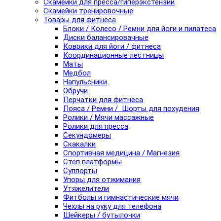
Скамейки для пресса/гиперэкстензии
Скамейки тренировочные
Товары для фитнеса
Блоки / Колесо / Ремни для йоги и пилатеса
Диски балансировачные
Коврики для йоги / фитнеса
Координационные лестницы
Маты
Медбол
Напульсники
Обручи
Перчатки для фитнеса
Пояса / Ремни / Шорты для похудения
Ролики / Мячи массажные
Ролики для пресса
Секундомеры
Скакалки
Спортивная медицина / Магнезия
Степ платформы
Суппорты
Упоры для отжимания
Утяжелители
Фитболы и гимнастические мячи
Чехлы на руку для телефона
Шейкеры / бутылочки