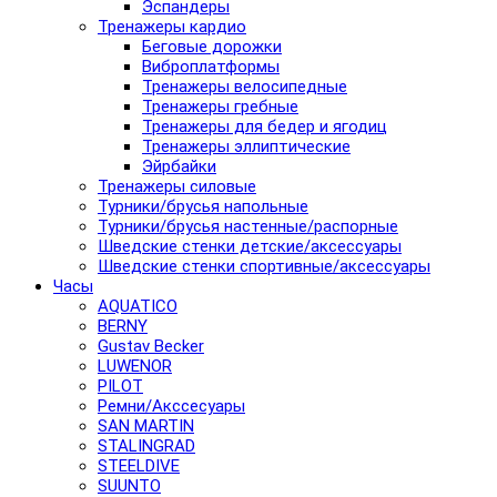
Эспандеры
Тренажеры кардио
Беговые дорожки
Виброплатформы
Тренажеры велосипедные
Тренажеры гребные
Тренажеры для бедер и ягодиц
Тренажеры эллиптические
Эйрбайки
Тренажеры силовые
Турники/брусья напольные
Турники/брусья настенные/распорные
Шведские стенки детские/аксессуары
Шведские стенки спортивные/аксессуары
Часы
AQUATICO
BERNY
Gustav Becker
LUWENOR
PILOT
Pемни/Акссесуары
SAN MARTIN
STALINGRAD
STEELDIVE
SUUNTO