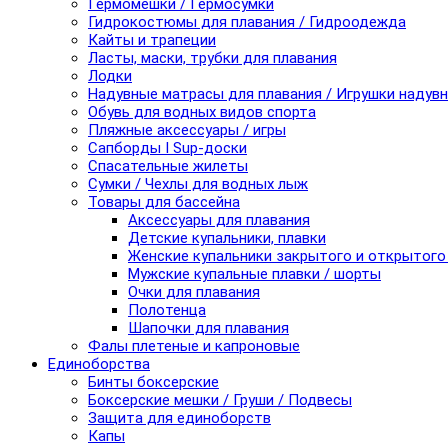
Гермомешки / Гермосумки
Гидрокостюмы для плавания / Гидроодежда
Кайты и трапеции
Ласты, маски, трубки для плавания
Лодки
Надувные матрасы для плавания / Игрушки надув
Обувь для водных видов спорта
Пляжные аксессуары / игры
Сапборды I Sup-доски
Спасательные жилеты
Сумки / Чехлы для водных лыж
Товары для бассейна
Аксессуары для плавания
Детские купальники, плавки
Женские купальники закрытого и открытого
Мужские купальные плавки / шорты
Очки для плавания
Полотенца
Шапочки для плавания
Фалы плетеные и капроновые
Единоборства
Бинты боксерские
Боксерские мешки / Груши / Подвесы
Защита для единоборств
Капы