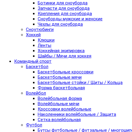
Ботинки для сноуборда
Запчасти для сноуборда
Крепления для сноуборда
Сноуборды мужские и женские
Чехлы для сноуборда
Сноутюбинги
Хоккей
Клюшки
Ленты
Хоккейная экипировка
Шайбы / Мячи для хоккея
Командный спорт
Баскетбол
Баскетбольные кроссовки
Баскетбольные мячи
Баскетбольные стойки / Щиты / Кольца
Форма баскетбольная
Волейбол
Волейбольная форма
Волейбольные мячи
Кроссовки волейбольные
Наколенники волейбольные / Защита
Сетка волейбольная
Футбол
Бутсы футбольные / футзальные / многоши