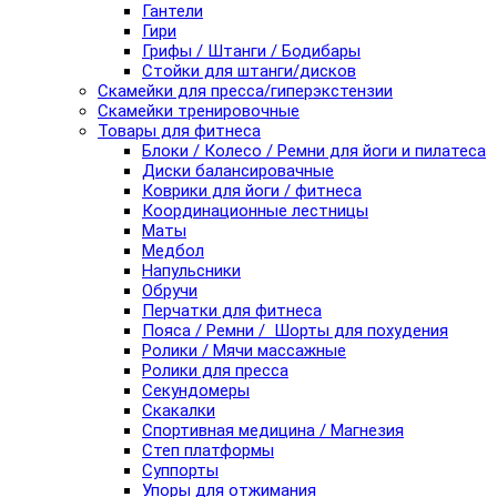
Гантели
Гири
Грифы / Штанги / Бодибары
Стойки для штанги/дисков
Скамейки для пресса/гиперэкстензии
Скамейки тренировочные
Товары для фитнеса
Блоки / Колесо / Ремни для йоги и пилатеса
Диски балансировачные
Коврики для йоги / фитнеса
Координационные лестницы
Маты
Медбол
Напульсники
Обручи
Перчатки для фитнеса
Пояса / Ремни / Шорты для похудения
Ролики / Мячи массажные
Ролики для пресса
Секундомеры
Скакалки
Спортивная медицина / Магнезия
Степ платформы
Суппорты
Упоры для отжимания