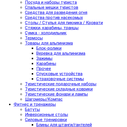
Посуда и наборы туриста
Спальные мешки туристов
Средства для разведения огня
Средства против насекомых
Столы / Стулья для пикника / Кровати
Стяжки, карабины, транцы
Сумка - холодильник
Термосы
Товары для альпинизма
Блок-ролики
Веревка для альпинизма
Зажимы
Карабины
Прочее
Спусковые устройства
Страховочные системы
Туристические подарочные наборы
Туристические складные коврики
Туристические фонари и лампы
Шагомеры/Компас
Фитнес и тренажеры
Батуты
Инверсионные столы
Силовые тренировки
Блины для штанги/гантелей