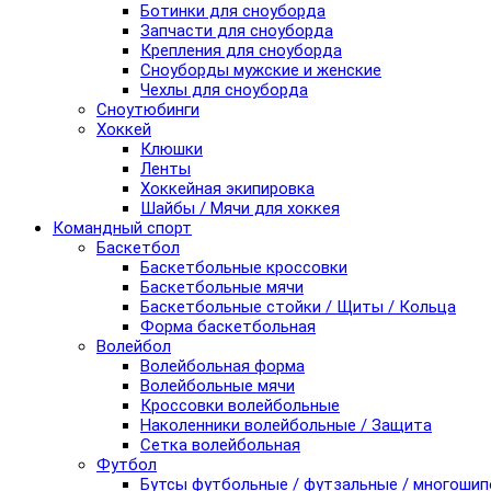
Ботинки для сноуборда
Запчасти для сноуборда
Крепления для сноуборда
Сноуборды мужские и женские
Чехлы для сноуборда
Сноутюбинги
Хоккей
Клюшки
Ленты
Хоккейная экипировка
Шайбы / Мячи для хоккея
Командный спорт
Баскетбол
Баскетбольные кроссовки
Баскетбольные мячи
Баскетбольные стойки / Щиты / Кольца
Форма баскетбольная
Волейбол
Волейбольная форма
Волейбольные мячи
Кроссовки волейбольные
Наколенники волейбольные / Защита
Сетка волейбольная
Футбол
Бутсы футбольные / футзальные / многоши