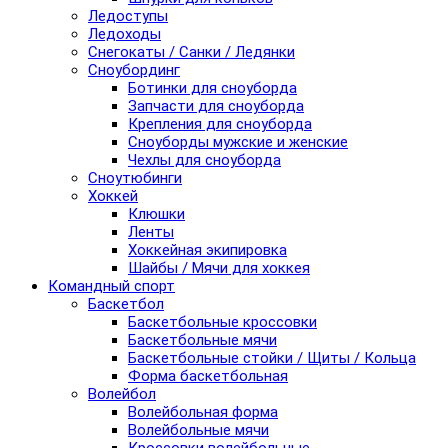
Ледоступы
Ледоходы
Снегокаты / Санки / Ледянки
Сноубординг
Ботинки для сноуборда
Запчасти для сноуборда
Крепления для сноуборда
Сноуборды мужские и женские
Чехлы для сноуборда
Сноутюбинги
Хоккей
Клюшки
Ленты
Хоккейная экипировка
Шайбы / Мячи для хоккея
Командный спорт
Баскетбол
Баскетбольные кроссовки
Баскетбольные мячи
Баскетбольные стойки / Щиты / Кольца
Форма баскетбольная
Волейбол
Волейбольная форма
Волейбольные мячи