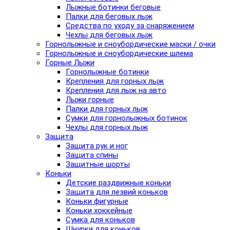
Лыжные ботинки беговые
Палки для беговых лыж
Средства по уходу за снаряжением
Чехлы для беговых лыж
Горнолыжные и сноубордические маски / очки
Горнолыжные и сноубордические шлема
Горные Лыжи
Горнолыжные ботинки
Крепления для горных лыж
Крепления для лыж на авто
Лыжи горные
Палки для горных лыж
Сумки для горнолыжных ботинок
Чехлы для горных лыж
Защита
Защита рук и ног
Защита спины
Защитные шорты
Коньки
Детские раздвижные коньки
Защита для лезвий коньков
Коньки фигурные
Коньки хоккейные
Сумка для коньков
Шнурки для коньков