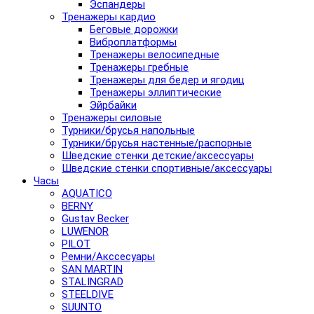
Эспандеры
Тренажеры кардио
Беговые дорожки
Виброплатформы
Тренажеры велосипедные
Тренажеры гребные
Тренажеры для бедер и ягодиц
Тренажеры эллиптические
Эйрбайки
Тренажеры силовые
Турники/брусья напольные
Турники/брусья настенные/распорные
Шведские стенки детские/аксессуары
Шведские стенки спортивные/аксессуары
Часы
AQUATICO
BERNY
Gustav Becker
LUWENOR
PILOT
Pемни/Акссесуары
SAN MARTIN
STALINGRAD
STEELDIVE
SUUNTO