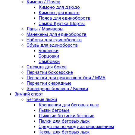
Кимоно / Пояса
Кимоно для дзюдо
Кимоно для карате
Пояса для единоборств
Самбо Куртка Шорты
Лапы / Макивары
Манекены для единоборств
Наборы для единоборств
Обувь для единоборств
Боксерки
Борцовки
Самбовки
Одежда для бокса
Перчатки боксерские
Перчатки для рукопашног боя / ММА
Перчатки снарядные
Эспандеры боксера / Брелки
Зимний спорт
Беговые лыжи
Крепления для беговых лыж
Лыжи беговые
Лыжные ботинки беговые
Палки для беговых лыж
Средства по уходу за снаряжением
Чехлы для беговых лыж