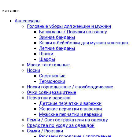
каталог
Аксессуары
Головные уборы для женщин и мужчин
Балаклавы / Повязки на голову
Зимние банданы
Кепки и бейсболки для мужчин и женщин
Летние банданы
Шапки
Шарфы
Маски текстильные
Носки
Спортивные
Термоноски
Носки горнолыжные / сноубордические
Очки солнцезащитные
Перчатки и варежки
Детские перчатки и варежки
Женские перчатки и варежки
Мужские перчатки и варежки
Ремни / Светоотражатели на одежду
Средства по уходу за одеждой
Сумки / Рюкзаки
Рюкзаки городские / спортивные