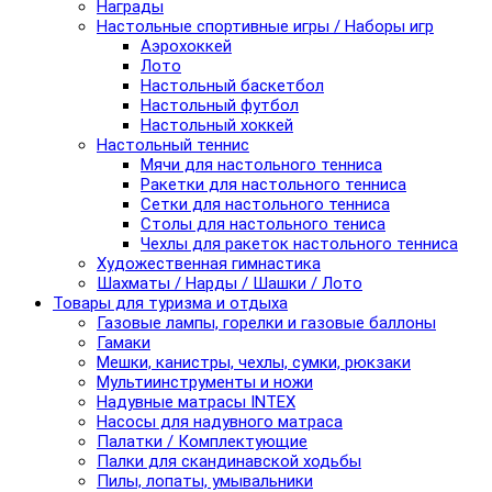
Награды
Настольные спортивные игры / Наборы игр
Аэрохоккей
Лото
Настольный баскетбол
Настольный футбол
Настольный хоккей
Настольный теннис
Мячи для настольного тенниса
Ракетки для настольного тенниса
Сетки для настольного тенниса
Столы для настольного тениса
Чехлы для ракеток настольного тенниса
Художественная гимнастика
Шахматы / Нарды / Шашки / Лото
Товары для туризма и отдыха
Газовые лампы, горелки и газовые баллоны
Гамаки
Мешки, канистры, чехлы, сумки, рюкзаки
Мультиинструменты и ножи
Надувные матрасы INTEX
Насосы для надувного матраса
Палатки / Комплектующие
Палки для скандинавской ходьбы
Пилы, лопаты, умывальники