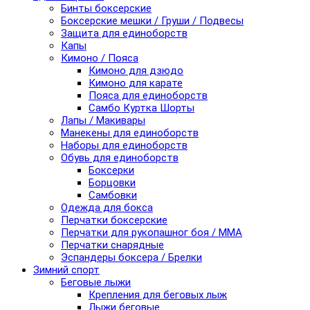
Бинты боксерские
Боксерские мешки / Груши / Подвесы
Защита для единоборств
Капы
Кимоно / Пояса
Кимоно для дзюдо
Кимоно для карате
Пояса для единоборств
Самбо Куртка Шорты
Лапы / Макивары
Манекены для единоборств
Наборы для единоборств
Обувь для единоборств
Боксерки
Борцовки
Самбовки
Одежда для бокса
Перчатки боксерские
Перчатки для рукопашног боя / ММА
Перчатки снарядные
Эспандеры боксера / Брелки
Зимний спорт
Беговые лыжи
Крепления для беговых лыж
Лыжи беговые