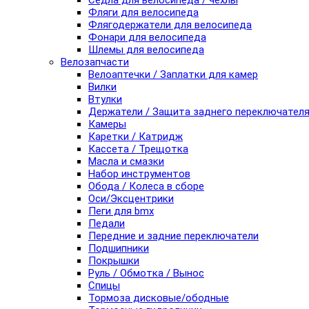
Седла для велосипеда / чехлы
Фляги для велосипеда
Флягодержатели для велосипеда
Фонари для велосипеда
Шлемы для велосипеда
Велозапчасти
Велоаптечки / Заплатки для камер
Вилки
Втулки
Держатели / Защита заднего переключател
Камеры
Каретки / Катридж
Кассета / Трещотка
Масла и смазки
Набор инструментов
Обода / Колеса в сборе
Оси/Эксцентрики
Пеги для bmx
Педали
Передние и задние переключатели
Подшипники
Покрышки
Руль / Обмотка / Вынос
Спицы
Тормоза дисковые/ободные