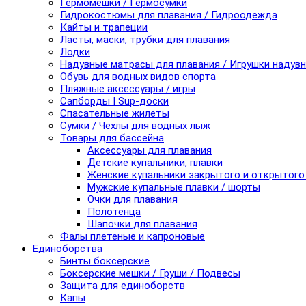
Гермомешки / Гермосумки
Гидрокостюмы для плавания / Гидроодежда
Кайты и трапеции
Ласты, маски, трубки для плавания
Лодки
Надувные матрасы для плавания / Игрушки надув
Обувь для водных видов спорта
Пляжные аксессуары / игры
Сапборды I Sup-доски
Спасательные жилеты
Сумки / Чехлы для водных лыж
Товары для бассейна
Аксессуары для плавания
Детские купальники, плавки
Женские купальники закрытого и открытого
Мужские купальные плавки / шорты
Очки для плавания
Полотенца
Шапочки для плавания
Фалы плетеные и капроновые
Единоборства
Бинты боксерские
Боксерские мешки / Груши / Подвесы
Защита для единоборств
Капы