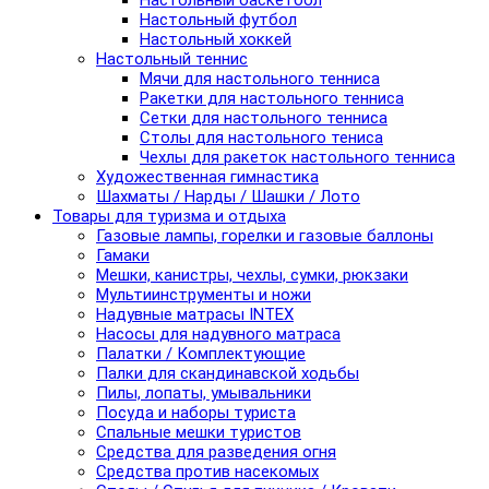
Настольный баскетбол
Настольный футбол
Настольный хоккей
Настольный теннис
Мячи для настольного тенниса
Ракетки для настольного тенниса
Сетки для настольного тенниса
Столы для настольного тениса
Чехлы для ракеток настольного тенниса
Художественная гимнастика
Шахматы / Нарды / Шашки / Лото
Товары для туризма и отдыха
Газовые лампы, горелки и газовые баллоны
Гамаки
Мешки, канистры, чехлы, сумки, рюкзаки
Мультиинструменты и ножи
Надувные матрасы INTEX
Насосы для надувного матраса
Палатки / Комплектующие
Палки для скандинавской ходьбы
Пилы, лопаты, умывальники
Посуда и наборы туриста
Спальные мешки туристов
Средства для разведения огня
Средства против насекомых