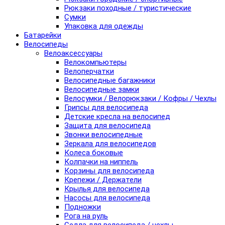
Рюкзаки походные / туристические
Сумки
Упаковка для одежды
Батарейки
Велосипеды
Велоаксессуары
Велокомпьютеры
Велоперчатки
Велосипедные багажники
Велосипедные замки
Велосумки / Велорюкзаки / Кофры / Чехлы
Грипсы для велосипеда
Детские кресла на велосипед
Защита для велосипеда
Звонки велосипедные
Зеркала для велосипедов
Колеса боковые
Колпачки на ниппель
Корзины для велосипеда
Крепежи / Держатели
Крылья для велосипеда
Насосы для велосипеда
Подножки
Рога на руль