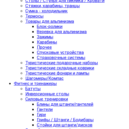
Столы / Стулья для пикника / Кровати
Стяжки, карабины, транцы
Сумка - холодильник
Термосы
Товары для альпинизма
Блок-ролики
Веревка для альпинизма
Зажимы
Карабины
Прочее
Спусковые устройства
Страховочные системы
Туристические подарочные наборы
Туристические складные коврики
Туристические фонари и лампы
Шагомеры/Компас
Фитнес и тренажеры
Батуты
Инверсионные столы
Силовые тренировки
Блины для штанги/гантелей
Гантели
Гири
Грифы / Штанги / Бодибары
Стойки для штанги/дисков