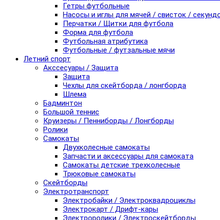
Гетры футбольные
Насосы и иглы для мячей / свисток / секунд
Перчатки / Щитки для футбола
Форма для футбола
Футбольная атрибутика
Футбольные / футзальные мячи
Летний спорт
Акссесуары / Защита
Защита
Чехлы для скейтборда / лонгборда
Шлема
Бадминтон
Большой теннис
Круизеры / Пенниборды / Лонгборды
Ролики
Самокаты
Двухколесные самокаты
Запчасти и аксессуары для самоката
Самокаты детские трехколесные
Трюковые самокаты
Скейтборды
Электротранспорт
Электробайки / Электроквадроциклы
Электрокарт / Дрифт-кары
Электроролики / Электроскейтборды