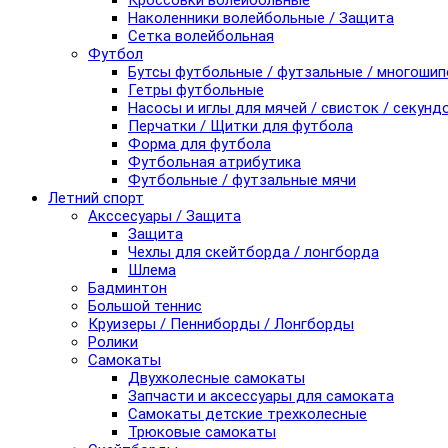
Кроссовки волейбольные
Наколенники волейбольные / Защита
Сетка волейбольная
Футбол
Бутсы футбольные / футзальные / многоши
Гетры футбольные
Насосы и иглы для мячей / свисток / секунд
Перчатки / Щитки для футбола
Форма для футбола
Футбольная атрибутика
Футбольные / футзальные мячи
Летний спорт
Акссесуары / Защита
Защита
Чехлы для скейтборда / лонгборда
Шлема
Бадминтон
Большой теннис
Круизеры / Пенниборды / Лонгборды
Ролики
Самокаты
Двухколесные самокаты
Запчасти и аксессуары для самоката
Самокаты детские трехколесные
Трюковые самокаты