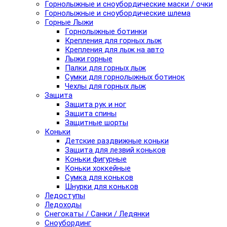
Горнолыжные и сноубордические маски / очки
Горнолыжные и сноубордические шлема
Горные Лыжи
Горнолыжные ботинки
Крепления для горных лыж
Крепления для лыж на авто
Лыжи горные
Палки для горных лыж
Сумки для горнолыжных ботинок
Чехлы для горных лыж
Защита
Защита рук и ног
Защита спины
Защитные шорты
Коньки
Детские раздвижные коньки
Защита для лезвий коньков
Коньки фигурные
Коньки хоккейные
Сумка для коньков
Шнурки для коньков
Ледоступы
Ледоходы
Снегокаты / Санки / Ледянки
Сноубординг