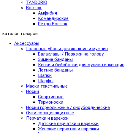
TANDORIO
Восток
Амфибия
Командирские
Ретро Восток
каталог товаров
Аксессуары
Головные уборы для женщин и мужчин
Балаклавы / Повязки на голову
Зимние банданы
Кепки и бейсболки для мужчин и женщин
Летние банданы
Шапки
Шарфы
Маски текстильные
Носки
Спортивные
Термоноски
Носки горнолыжные / сноубордические
Очки солнцезащитные
Перчатки и варежки
Детские перчатки и варежки
Женские перчатки и варежки