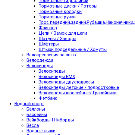
Тормозные гидролинии
Тормозные диски / Роторы
Тормозные колодки
Тормозные ручки
Трос передний,задний,Рубашка,Наконечники,
Флиппер
Цепи / Замок для цепи
Шатуны / Звезды
Шифтеры
Штыри подседельные / Хомуты
Велокрепления на авто
Велоодежда
Велосипеды
Велосипеды
Велосипеды BMX
Велосипеды двухподвесы
Велосипеды детские / подростковые
Велосипеды шоссейные/ Гравийники
Фэтбайк
Водный спорт
Баллоны
Бассейны
Вейкборды I Ниборды
Вёсла
Водные лыжи