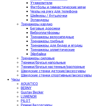
Утяжелители
Фитболы и гимнастические мячи
Чехлы на руку для телефона
Шейкеры / бутылочки
Эспандеры
Тренажеры кардио
Беговые дорожки
Виброплатформы
Тренажеры велосипедные
Тренажеры гребные
Тренажеры для бедер и ягодиц
Тренажеры эллиптические
Эйрбайки
Тренажеры силовые
Турники/брусья напольные
Турники/брусья настенные/распорные
Шведские стенки детские/аксессуары
Шведские стенки спортивные/аксессуары
Часы
AQUATICO
BERNY
Gustav Becker
LUWENOR
PILOT
Pемни/Акссесуары