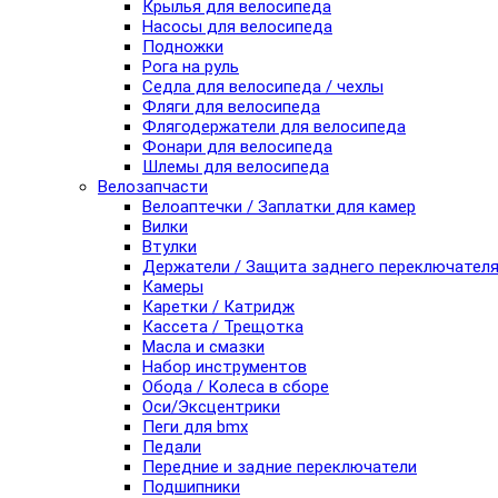
Крылья для велосипеда
Насосы для велосипеда
Подножки
Рога на руль
Седла для велосипеда / чехлы
Фляги для велосипеда
Флягодержатели для велосипеда
Фонари для велосипеда
Шлемы для велосипеда
Велозапчасти
Велоаптечки / Заплатки для камер
Вилки
Втулки
Держатели / Защита заднего переключател
Камеры
Каретки / Катридж
Кассета / Трещотка
Масла и смазки
Набор инструментов
Обода / Колеса в сборе
Оси/Эксцентрики
Пеги для bmx
Педали
Передние и задние переключатели
Подшипники