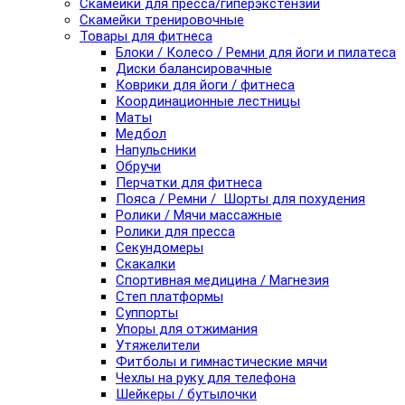
Скамейки для пресса/гиперэкстензии
Скамейки тренировочные
Товары для фитнеса
Блоки / Колесо / Ремни для йоги и пилатеса
Диски балансировачные
Коврики для йоги / фитнеса
Координационные лестницы
Маты
Медбол
Напульсники
Обручи
Перчатки для фитнеса
Пояса / Ремни / Шорты для похудения
Ролики / Мячи массажные
Ролики для пресса
Секундомеры
Скакалки
Спортивная медицина / Магнезия
Степ платформы
Суппорты
Упоры для отжимания
Утяжелители
Фитболы и гимнастические мячи
Чехлы на руку для телефона
Шейкеры / бутылочки