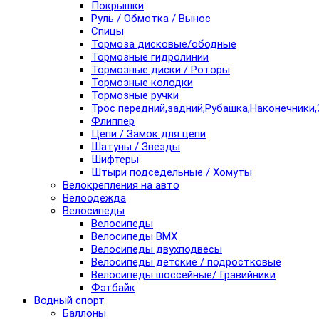
Покрышки
Руль / Обмотка / Вынос
Спицы
Тормоза дисковые/ободные
Тормозные гидролинии
Тормозные диски / Роторы
Тормозные колодки
Тормозные ручки
Трос передний,задний,Рубашка,Наконечники,
Флиппер
Цепи / Замок для цепи
Шатуны / Звезды
Шифтеры
Штыри подседельные / Хомуты
Велокрепления на авто
Велоодежда
Велосипеды
Велосипеды
Велосипеды BMX
Велосипеды двухподвесы
Велосипеды детские / подростковые
Велосипеды шоссейные/ Гравийники
Фэтбайк
Водный спорт
Баллоны