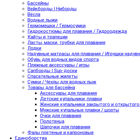
Бассейны
Вейкборды I Ниборды
Вёсла
Водные лыжи
Гермомешки / Гермосумки
Гидрокостюмы для плавания / Гидроодежда
Кайты и трапеции
Ласты, маски, трубки для плавания
Лодки
Надувные матрасы для плавания / Игрушки надув
Обувь для водных видов спорта
Пляжные аксессуары / игры
Сапборды I Sup-доски
Спасательные жилеты
Сумки / Чехлы для водных лыж
Товары для бассейна
Аксессуары для плавания
Детские купальники, плавки
Женские купальники закрытого и открытого
Мужские купальные плавки / шорты
Очки для плавания
Полотенца
Шапочки для плавания
Фалы плетеные и капроновые
Единоборства