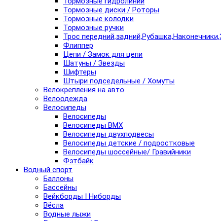
Тормозные гидролинии
Тормозные диски / Роторы
Тормозные колодки
Тормозные ручки
Трос передний,задний,Рубашка,Наконечники,
Флиппер
Цепи / Замок для цепи
Шатуны / Звезды
Шифтеры
Штыри подседельные / Хомуты
Велокрепления на авто
Велоодежда
Велосипеды
Велосипеды
Велосипеды BMX
Велосипеды двухподвесы
Велосипеды детские / подростковые
Велосипеды шоссейные/ Гравийники
Фэтбайк
Водный спорт
Баллоны
Бассейны
Вейкборды I Ниборды
Вёсла
Водные лыжи