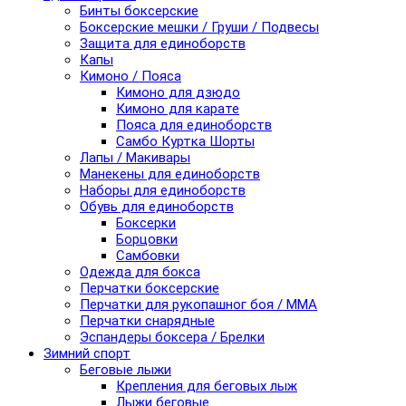
Бинты боксерские
Боксерские мешки / Груши / Подвесы
Защита для единоборств
Капы
Кимоно / Пояса
Кимоно для дзюдо
Кимоно для карате
Пояса для единоборств
Самбо Куртка Шорты
Лапы / Макивары
Манекены для единоборств
Наборы для единоборств
Обувь для единоборств
Боксерки
Борцовки
Самбовки
Одежда для бокса
Перчатки боксерские
Перчатки для рукопашног боя / ММА
Перчатки снарядные
Эспандеры боксера / Брелки
Зимний спорт
Беговые лыжи
Крепления для беговых лыж
Лыжи беговые