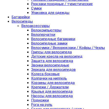
Рюкзаки походные / туристические
Сумки
Упаковка для одежды
Батарейки
Велосипеды
Велоаксессуары
Велокомпьютеры
Велоперчатки
Велосипедные багажники
Велосипедные замки
Велосумки / Велорюкзаки / Кофры / Чехлы
Грипсы для велосипеда
Детские кресла на велосипед
Защита для велосипеда
Звонки велосипедные
Зеркала для велосипедов
Колеса боковые
Колпачки на ниппель
Корзины для велосипеда
Крепежи / Держатели
Крылья для велосипеда
Насосы для велосипеда
Подножки
Рога на руль