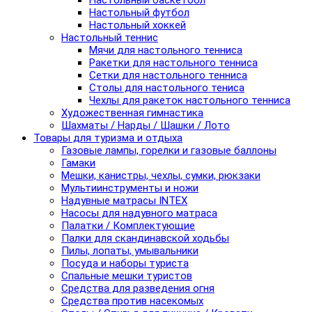
Настольный баскетбол
Настольный футбол
Настольный хоккей
Настольный теннис
Мячи для настольного тенниса
Ракетки для настольного тенниса
Сетки для настольного тенниса
Столы для настольного тениса
Чехлы для ракеток настольного тенниса
Художественная гимнастика
Шахматы / Нарды / Шашки / Лото
Товары для туризма и отдыха
Газовые лампы, горелки и газовые баллоны
Гамаки
Мешки, канистры, чехлы, сумки, рюкзаки
Мультиинструменты и ножи
Надувные матрасы INTEX
Насосы для надувного матраса
Палатки / Комплектующие
Палки для скандинавской ходьбы
Пилы, лопаты, умывальники
Посуда и наборы туриста
Спальные мешки туристов
Средства для разведения огня
Средства против насекомых