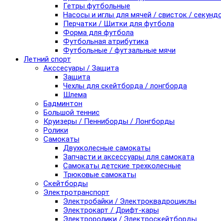
Гетры футбольные
Насосы и иглы для мячей / свисток / секунд
Перчатки / Щитки для футбола
Форма для футбола
Футбольная атрибутика
Футбольные / футзальные мячи
Летний спорт
Акссесуары / Защита
Защита
Чехлы для скейтборда / лонгборда
Шлема
Бадминтон
Большой теннис
Круизеры / Пенниборды / Лонгборды
Ролики
Самокаты
Двухколесные самокаты
Запчасти и аксессуары для самоката
Самокаты детские трехколесные
Трюковые самокаты
Скейтборды
Электротранспорт
Электробайки / Электроквадроциклы
Электрокарт / Дрифт-кары
Электроролики / Электроскейтборды