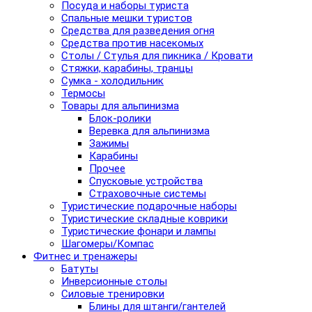
Посуда и наборы туриста
Спальные мешки туристов
Средства для разведения огня
Средства против насекомых
Столы / Стулья для пикника / Кровати
Стяжки, карабины, транцы
Сумка - холодильник
Термосы
Товары для альпинизма
Блок-ролики
Веревка для альпинизма
Зажимы
Карабины
Прочее
Спусковые устройства
Страховочные системы
Туристические подарочные наборы
Туристические складные коврики
Туристические фонари и лампы
Шагомеры/Компас
Фитнес и тренажеры
Батуты
Инверсионные столы
Силовые тренировки
Блины для штанги/гантелей