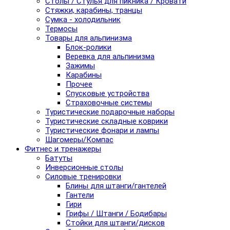
Столы / Стулья для пикника / Кровати
Стяжки, карабины, транцы
Сумка - холодильник
Термосы
Товары для альпинизма
Блок-ролики
Веревка для альпинизма
Зажимы
Карабины
Прочее
Спусковые устройства
Страховочные системы
Туристические подарочные наборы
Туристические складные коврики
Туристические фонари и лампы
Шагомеры/Компас
Фитнес и тренажеры
Батуты
Инверсионные столы
Силовые тренировки
Блины для штанги/гантелей
Гантели
Гири
Грифы / Штанги / Бодибары
Стойки для штанги/дисков