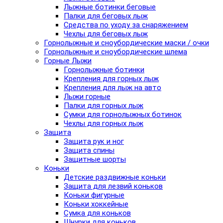
Лыжные ботинки беговые
Палки для беговых лыж
Средства по уходу за снаряжением
Чехлы для беговых лыж
Горнолыжные и сноубордические маски / очки
Горнолыжные и сноубордические шлема
Горные Лыжи
Горнолыжные ботинки
Крепления для горных лыж
Крепления для лыж на авто
Лыжи горные
Палки для горных лыж
Сумки для горнолыжных ботинок
Чехлы для горных лыж
Защита
Защита рук и ног
Защита спины
Защитные шорты
Коньки
Детские раздвижные коньки
Защита для лезвий коньков
Коньки фигурные
Коньки хоккейные
Сумка для коньков
Шнурки для коньков