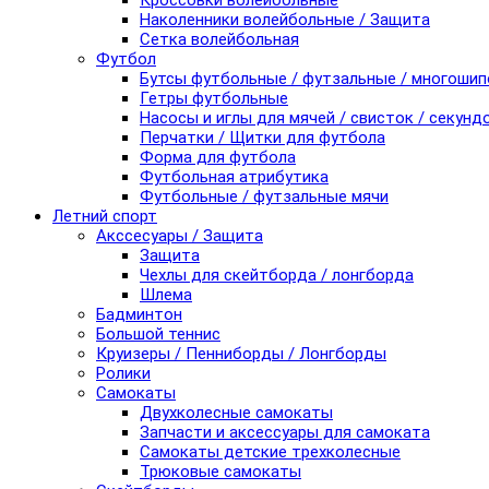
Кроссовки волейбольные
Наколенники волейбольные / Защита
Сетка волейбольная
Футбол
Бутсы футбольные / футзальные / многоши
Гетры футбольные
Насосы и иглы для мячей / свисток / секунд
Перчатки / Щитки для футбола
Форма для футбола
Футбольная атрибутика
Футбольные / футзальные мячи
Летний спорт
Акссесуары / Защита
Защита
Чехлы для скейтборда / лонгборда
Шлема
Бадминтон
Большой теннис
Круизеры / Пенниборды / Лонгборды
Ролики
Самокаты
Двухколесные самокаты
Запчасти и аксессуары для самоката
Самокаты детские трехколесные
Трюковые самокаты