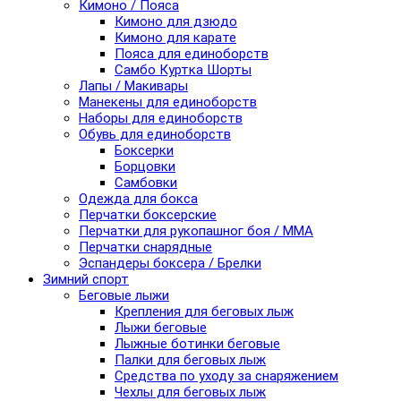
Кимоно / Пояса
Кимоно для дзюдо
Кимоно для карате
Пояса для единоборств
Самбо Куртка Шорты
Лапы / Макивары
Манекены для единоборств
Наборы для единоборств
Обувь для единоборств
Боксерки
Борцовки
Самбовки
Одежда для бокса
Перчатки боксерские
Перчатки для рукопашног боя / ММА
Перчатки снарядные
Эспандеры боксера / Брелки
Зимний спорт
Беговые лыжи
Крепления для беговых лыж
Лыжи беговые
Лыжные ботинки беговые
Палки для беговых лыж
Средства по уходу за снаряжением
Чехлы для беговых лыж