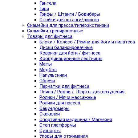
Гантели
Гири
Грифы / Штанги / Бодибары
Стойки для штанги/дисков
Скамейки для пресса/гиперэкстензии
Скамейки тренировочные
Товары для фитнеса
Блоки / Колесо / Ремни для йоги и пилатеса
Диски балансировачные
Коврики для йоги / фитнеса
Координационные лестницы
Маты
Медбол
Напульсники
Обручи
Перчатки для фитнеса
Пояса / Ремни / Шорты для похудения
Ролики / Мячи массажные
Ролики для пресса
Секундомеры
Скакалки
Спортивная медицина / Магнезия
Степ платформы
Суппорты
Упоры для отжимания