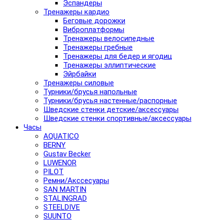
Эспандеры
Тренажеры кардио
Беговые дорожки
Виброплатформы
Тренажеры велосипедные
Тренажеры гребные
Тренажеры для бедер и ягодиц
Тренажеры эллиптические
Эйрбайки
Тренажеры силовые
Турники/брусья напольные
Турники/брусья настенные/распорные
Шведские стенки детские/аксессуары
Шведские стенки спортивные/аксессуары
Часы
AQUATICO
BERNY
Gustav Becker
LUWENOR
PILOT
Pемни/Акссесуары
SAN MARTIN
STALINGRAD
STEELDIVE
SUUNTO