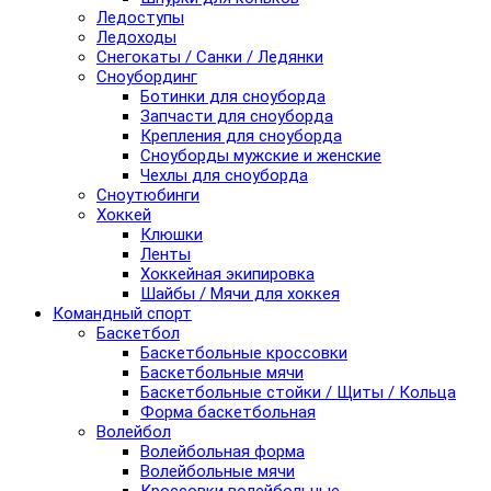
Ледоступы
Ледоходы
Снегокаты / Санки / Ледянки
Сноубординг
Ботинки для сноуборда
Запчасти для сноуборда
Крепления для сноуборда
Сноуборды мужские и женские
Чехлы для сноуборда
Сноутюбинги
Хоккей
Клюшки
Ленты
Хоккейная экипировка
Шайбы / Мячи для хоккея
Командный спорт
Баскетбол
Баскетбольные кроссовки
Баскетбольные мячи
Баскетбольные стойки / Щиты / Кольца
Форма баскетбольная
Волейбол
Волейбольная форма
Волейбольные мячи