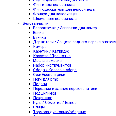
Седла для велосипеда / чехлы
Фляги для велосипеда
Флягодержатели для велосипеда
Фонари для велосипеда
Шлемы для велосипеда
Велозапчасти
Велоаптечки / Заплатки для камер
Вилки
Втулки
Держатели / Защита заднего переключател
Камеры
Каретки / Катридж
Кассета / Трещотка
Масла и смазки
Набор инструментов
Обода / Колеса в сборе
Оси/Эксцентрики
Пеги для bmx
Педали
Передние и задние переключатели
Подшипники
Покрышки
Руль / Обмотка / Вынос
Спицы
Тормоза дисковые/ободные