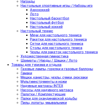
Награды
Настольные спортивные игры / Наборы игр
Аэрохоккей
Лото
Настольный баскетбол
Настольный футбол
Настольный хоккей
Настольный теннис
Мячи для настольного тенниса
Ракетки для настольного тенниса
Сетки для настольного тенниса
Столы для настольного тениса
Чехлы для ракеток настольного тенниса
Художественная гимнастика
Шахматы / Нарды / Шашки / Лото
Товары для туризма и отдыха
Газовые лампы, горелки и газовые баллоны
Гамаки
Мешки, канистры, чехлы, сумки, рюкзаки
Мультиинструменты и ножи
Надувные матрасы INTEX
Насосы для надувного матраса
Палатки / Комплектующие
Палки для скандинавской ходьбы
Пилы, лопаты, умывальники