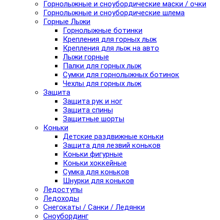
Горнолыжные и сноубордические маски / очки
Горнолыжные и сноубордические шлема
Горные Лыжи
Горнолыжные ботинки
Крепления для горных лыж
Крепления для лыж на авто
Лыжи горные
Палки для горных лыж
Сумки для горнолыжных ботинок
Чехлы для горных лыж
Защита
Защита рук и ног
Защита спины
Защитные шорты
Коньки
Детские раздвижные коньки
Защита для лезвий коньков
Коньки фигурные
Коньки хоккейные
Сумка для коньков
Шнурки для коньков
Ледоступы
Ледоходы
Снегокаты / Санки / Ледянки
Сноубординг