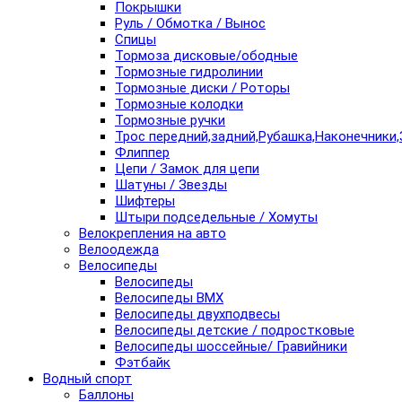
Покрышки
Руль / Обмотка / Вынос
Спицы
Тормоза дисковые/ободные
Тормозные гидролинии
Тормозные диски / Роторы
Тормозные колодки
Тормозные ручки
Трос передний,задний,Рубашка,Наконечники,
Флиппер
Цепи / Замок для цепи
Шатуны / Звезды
Шифтеры
Штыри подседельные / Хомуты
Велокрепления на авто
Велоодежда
Велосипеды
Велосипеды
Велосипеды BMX
Велосипеды двухподвесы
Велосипеды детские / подростковые
Велосипеды шоссейные/ Гравийники
Фэтбайк
Водный спорт
Баллоны