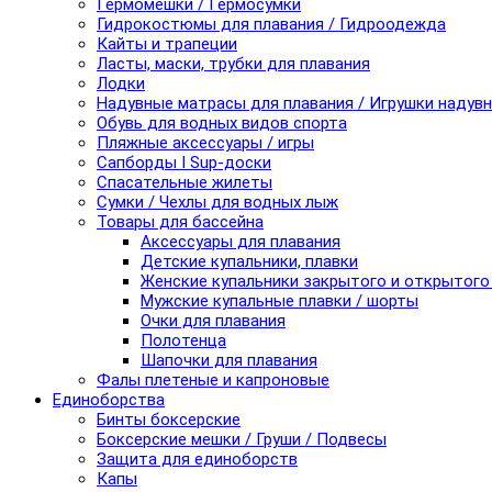
Гермомешки / Гермосумки
Гидрокостюмы для плавания / Гидроодежда
Кайты и трапеции
Ласты, маски, трубки для плавания
Лодки
Надувные матрасы для плавания / Игрушки надув
Обувь для водных видов спорта
Пляжные аксессуары / игры
Сапборды I Sup-доски
Спасательные жилеты
Сумки / Чехлы для водных лыж
Товары для бассейна
Аксессуары для плавания
Детские купальники, плавки
Женские купальники закрытого и открытого
Мужские купальные плавки / шорты
Очки для плавания
Полотенца
Шапочки для плавания
Фалы плетеные и капроновые
Единоборства
Бинты боксерские
Боксерские мешки / Груши / Подвесы
Защита для единоборств
Капы