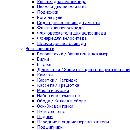
Крылья для велосипеда
Насосы для велосипеда
Подножки
Рога на руль
Седла для велосипеда / чехлы
Фляги для велосипеда
Флягодержатели для велосипеда
Фонари для велосипеда
Шлемы для велосипеда
Велозапчасти
Велоаптечки / Заплатки для камер
Вилки
Втулки
Держатели / Защита заднего переключател
Камеры
Каретки / Катридж
Кассета / Трещотка
Масла и смазки
Набор инструментов
Обода / Колеса в сборе
Оси/Эксцентрики
Пеги для bmx
Педали
Передние и задние переключатели
Подшипники