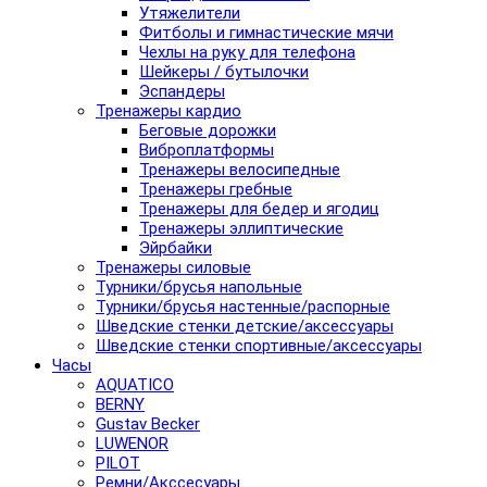
Утяжелители
Фитболы и гимнастические мячи
Чехлы на руку для телефона
Шейкеры / бутылочки
Эспандеры
Тренажеры кардио
Беговые дорожки
Виброплатформы
Тренажеры велосипедные
Тренажеры гребные
Тренажеры для бедер и ягодиц
Тренажеры эллиптические
Эйрбайки
Тренажеры силовые
Турники/брусья напольные
Турники/брусья настенные/распорные
Шведские стенки детские/аксессуары
Шведские стенки спортивные/аксессуары
Часы
AQUATICO
BERNY
Gustav Becker
LUWENOR
PILOT
Pемни/Акссесуары