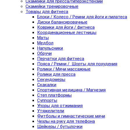
Скамейки для пресса/гиперэкстензии
Скамейки тренировочные
Товары для фитнеса
Блоки / Колесо / Ремни для йоги и пилатеса
Диски балансировачные
Коврики для йоги / фитнеса
Координационные лестницы
Маты
Медбол
Напульсники
Обручи
Перчатки для фитнеса
Пояса / Ремни / Шорты для похудения
Ролики / Мячи массажные
Ролики для пресса
Секундомеры
Скакалки
Спортивная медицина / Магнезия
Степ платформы
Суппорты
Упоры для отжимания
Утяжелители
Фитболы и гимнастические мячи
Чехлы на руку для телефона
Шейкеры / бутылочки