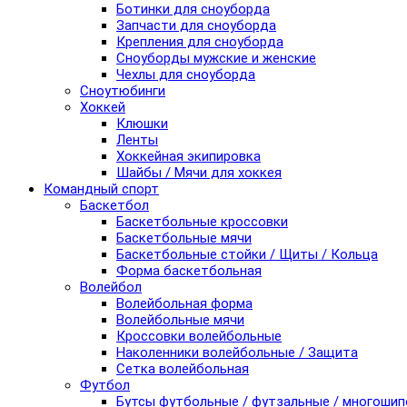
Ботинки для сноуборда
Запчасти для сноуборда
Крепления для сноуборда
Сноуборды мужские и женские
Чехлы для сноуборда
Сноутюбинги
Хоккей
Клюшки
Ленты
Хоккейная экипировка
Шайбы / Мячи для хоккея
Командный спорт
Баскетбол
Баскетбольные кроссовки
Баскетбольные мячи
Баскетбольные стойки / Щиты / Кольца
Форма баскетбольная
Волейбол
Волейбольная форма
Волейбольные мячи
Кроссовки волейбольные
Наколенники волейбольные / Защита
Сетка волейбольная
Футбол
Бутсы футбольные / футзальные / многоши