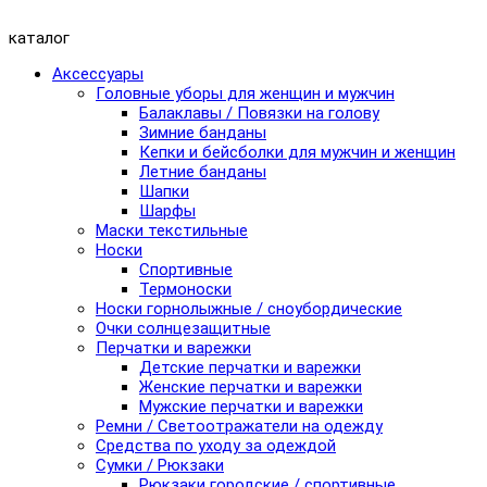
каталог
Аксессуары
Головные уборы для женщин и мужчин
Балаклавы / Повязки на голову
Зимние банданы
Кепки и бейсболки для мужчин и женщин
Летние банданы
Шапки
Шарфы
Маски текстильные
Носки
Спортивные
Термоноски
Носки горнолыжные / сноубордические
Очки солнцезащитные
Перчатки и варежки
Детские перчатки и варежки
Женские перчатки и варежки
Мужские перчатки и варежки
Ремни / Светоотражатели на одежду
Средства по уходу за одеждой
Сумки / Рюкзаки
Рюкзаки городские / спортивные