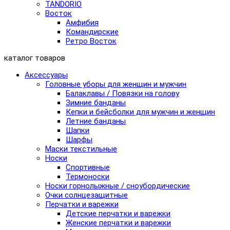
TANDORIO
Восток
Амфибия
Командирские
Ретро Восток
каталог товаров
Аксессуары
Головные уборы для женщин и мужчин
Балаклавы / Повязки на голову
Зимние банданы
Кепки и бейсболки для мужчин и женщин
Летние банданы
Шапки
Шарфы
Маски текстильные
Носки
Спортивные
Термоноски
Носки горнолыжные / сноубордические
Очки солнцезащитные
Перчатки и варежки
Детские перчатки и варежки
Женские перчатки и варежки