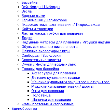
Бассейны
Вейкборды I Ниборды
Вёсла
Водные лыжи
Гермомешки / Гермосумки
Гидрокостюмы для плавания / Гидроодежда
Кайты и трапеции
Ласты, маски, трубки для плавания
Лодки
Надувные матрасы для плавания / Игрушки надув
Обувь для водных видов спорта
Пляжные аксессуары / игры
Сапборды I Sup-доски
Спасательные жилеты
Сумки / Чехлы для водных лыж
Товары для бассейна
Аксессуары для плавания
Детские купальники, плавки
Женские купальники закрытого и открытого
Мужские купальные плавки / шорты
Очки для плавания
Полотенца
Шапочки для плавания
Фалы плетеные и капроновые
Единоборства