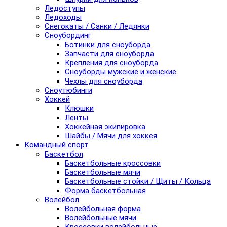
Ледоступы
Ледоходы
Снегокаты / Санки / Ледянки
Сноубординг
Ботинки для сноуборда
Запчасти для сноуборда
Крепления для сноуборда
Сноуборды мужские и женские
Чехлы для сноуборда
Сноутюбинги
Хоккей
Клюшки
Ленты
Хоккейная экипировка
Шайбы / Мячи для хоккея
Командный спорт
Баскетбол
Баскетбольные кроссовки
Баскетбольные мячи
Баскетбольные стойки / Щиты / Кольца
Форма баскетбольная
Волейбол
Волейбольная форма
Волейбольные мячи