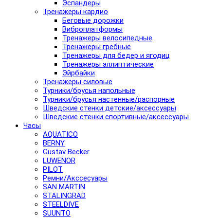
Эспандеры
Тренажеры кардио
Беговые дорожки
Виброплатформы
Тренажеры велосипедные
Тренажеры гребные
Тренажеры для бедер и ягодиц
Тренажеры эллиптические
Эйрбайки
Тренажеры силовые
Турники/брусья напольные
Турники/брусья настенные/распорные
Шведские стенки детские/аксессуары
Шведские стенки спортивные/аксессуары
Часы
AQUATICO
BERNY
Gustav Becker
LUWENOR
PILOT
Pемни/Акссесуары
SAN MARTIN
STALINGRAD
STEELDIVE
SUUNTO