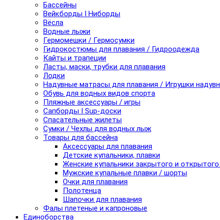
Бассейны
Вейкборды I Ниборды
Вёсла
Водные лыжи
Гермомешки / Гермосумки
Гидрокостюмы для плавания / Гидроодежда
Кайты и трапеции
Ласты, маски, трубки для плавания
Лодки
Надувные матрасы для плавания / Игрушки надув
Обувь для водных видов спорта
Пляжные аксессуары / игры
Сапборды I Sup-доски
Спасательные жилеты
Сумки / Чехлы для водных лыж
Товары для бассейна
Аксессуары для плавания
Детские купальники, плавки
Женские купальники закрытого и открытого
Мужские купальные плавки / шорты
Очки для плавания
Полотенца
Шапочки для плавания
Фалы плетеные и капроновые
Единоборства