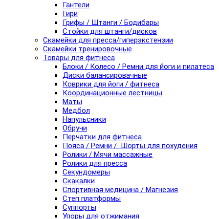
Гантели
Гири
Грифы / Штанги / Бодибары
Стойки для штанги/дисков
Скамейки для пресса/гиперэкстензии
Скамейки тренировочные
Товары для фитнеса
Блоки / Колесо / Ремни для йоги и пилатеса
Диски балансировачные
Коврики для йоги / фитнеса
Координационные лестницы
Маты
Медбол
Напульсники
Обручи
Перчатки для фитнеса
Пояса / Ремни / Шорты для похудения
Ролики / Мячи массажные
Ролики для пресса
Секундомеры
Скакалки
Спортивная медицина / Магнезия
Степ платформы
Суппорты
Упоры для отжимания