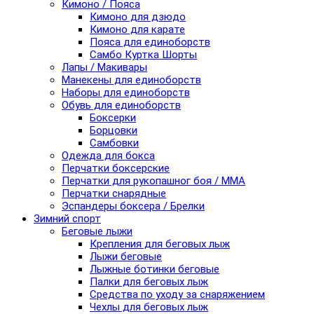
Кимоно / Пояса
Кимоно для дзюдо
Кимоно для карате
Пояса для единоборств
Самбо Куртка Шорты
Лапы / Макивары
Манекены для единоборств
Наборы для единоборств
Обувь для единоборств
Боксерки
Борцовки
Самбовки
Одежда для бокса
Перчатки боксерские
Перчатки для рукопашног боя / ММА
Перчатки снарядные
Эспандеры боксера / Брелки
Зимний спорт
Беговые лыжи
Крепления для беговых лыж
Лыжи беговые
Лыжные ботинки беговые
Палки для беговых лыж
Средства по уходу за снаряжением
Чехлы для беговых лыж