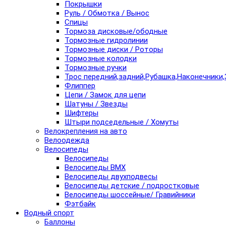
Покрышки
Руль / Обмотка / Вынос
Спицы
Тормоза дисковые/ободные
Тормозные гидролинии
Тормозные диски / Роторы
Тормозные колодки
Тормозные ручки
Трос передний,задний,Рубашка,Наконечники,
Флиппер
Цепи / Замок для цепи
Шатуны / Звезды
Шифтеры
Штыри подседельные / Хомуты
Велокрепления на авто
Велоодежда
Велосипеды
Велосипеды
Велосипеды BMX
Велосипеды двухподвесы
Велосипеды детские / подростковые
Велосипеды шоссейные/ Гравийники
Фэтбайк
Водный спорт
Баллоны