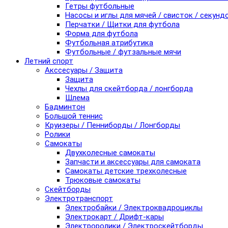
Гетры футбольные
Насосы и иглы для мячей / свисток / секунд
Перчатки / Щитки для футбола
Форма для футбола
Футбольная атрибутика
Футбольные / футзальные мячи
Летний спорт
Акссесуары / Защита
Защита
Чехлы для скейтборда / лонгборда
Шлема
Бадминтон
Большой теннис
Круизеры / Пенниборды / Лонгборды
Ролики
Самокаты
Двухколесные самокаты
Запчасти и аксессуары для самоката
Самокаты детские трехколесные
Трюковые самокаты
Скейтборды
Электротранспорт
Электробайки / Электроквадроциклы
Электрокарт / Дрифт-кары
Электроролики / Электроскейтборды