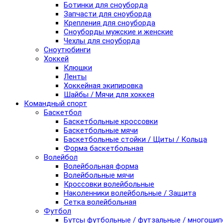
Ботинки для сноуборда
Запчасти для сноуборда
Крепления для сноуборда
Сноуборды мужские и женские
Чехлы для сноуборда
Сноутюбинги
Хоккей
Клюшки
Ленты
Хоккейная экипировка
Шайбы / Мячи для хоккея
Командный спорт
Баскетбол
Баскетбольные кроссовки
Баскетбольные мячи
Баскетбольные стойки / Щиты / Кольца
Форма баскетбольная
Волейбол
Волейбольная форма
Волейбольные мячи
Кроссовки волейбольные
Наколенники волейбольные / Защита
Сетка волейбольная
Футбол
Бутсы футбольные / футзальные / многоши