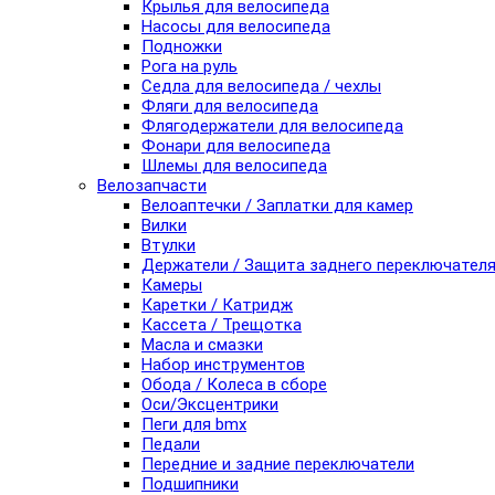
Крылья для велосипеда
Насосы для велосипеда
Подножки
Рога на руль
Седла для велосипеда / чехлы
Фляги для велосипеда
Флягодержатели для велосипеда
Фонари для велосипеда
Шлемы для велосипеда
Велозапчасти
Велоаптечки / Заплатки для камер
Вилки
Втулки
Держатели / Защита заднего переключател
Камеры
Каретки / Катридж
Кассета / Трещотка
Масла и смазки
Набор инструментов
Обода / Колеса в сборе
Оси/Эксцентрики
Пеги для bmx
Педали
Передние и задние переключатели
Подшипники