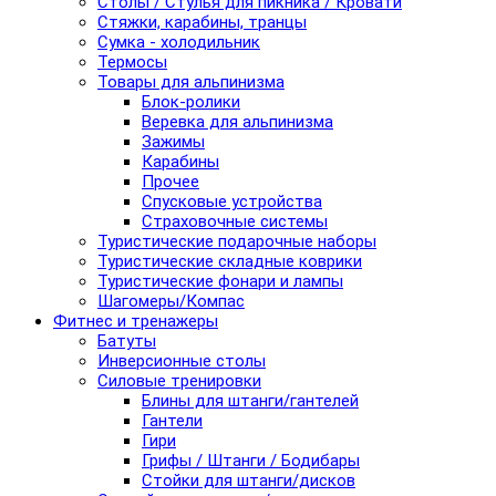
Столы / Стулья для пикника / Кровати
Стяжки, карабины, транцы
Сумка - холодильник
Термосы
Товары для альпинизма
Блок-ролики
Веревка для альпинизма
Зажимы
Карабины
Прочее
Спусковые устройства
Страховочные системы
Туристические подарочные наборы
Туристические складные коврики
Туристические фонари и лампы
Шагомеры/Компас
Фитнес и тренажеры
Батуты
Инверсионные столы
Силовые тренировки
Блины для штанги/гантелей
Гантели
Гири
Грифы / Штанги / Бодибары
Стойки для штанги/дисков