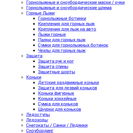
Горнолыжные и сноубордические маски / очки
Горнолыжные и сноубордические шлема
Горные Лыжи
Горнолыжные ботинки
Крепления для горных лыж
Крепления для лыж на авто
Лыжи горные
Палки для горных лыж
Сумки для горнолыжных ботинок
Чехлы для горных лыж
Защита
Защита рук и ног
Защита спины
Защитные шорты
Коньки
Детские раздвижные коньки
Защита для лезвий коньков
Коньки фигурные
Коньки хоккейные
Сумка для коньков
Шнурки для коньков
Ледоступы
Ледоходы
Снегокаты / Санки / Ледянки
Сноубординг