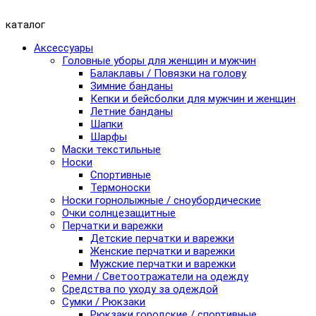
каталог
Аксессуары
Головные уборы для женщин и мужчин
Балаклавы / Повязки на голову
Зимние банданы
Кепки и бейсболки для мужчин и женщин
Летние банданы
Шапки
Шарфы
Маски текстильные
Носки
Спортивные
Термоноски
Носки горнолыжные / сноубордические
Очки солнцезащитные
Перчатки и варежки
Детские перчатки и варежки
Женские перчатки и варежки
Мужские перчатки и варежки
Ремни / Светоотражатели на одежду
Средства по уходу за одеждой
Сумки / Рюкзаки
Рюкзаки городские / спортивные