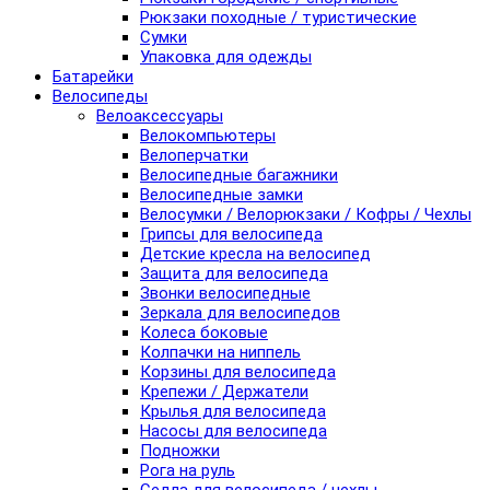
Рюкзаки походные / туристические
Сумки
Упаковка для одежды
Батарейки
Велосипеды
Велоаксессуары
Велокомпьютеры
Велоперчатки
Велосипедные багажники
Велосипедные замки
Велосумки / Велорюкзаки / Кофры / Чехлы
Грипсы для велосипеда
Детские кресла на велосипед
Защита для велосипеда
Звонки велосипедные
Зеркала для велосипедов
Колеса боковые
Колпачки на ниппель
Корзины для велосипеда
Крепежи / Держатели
Крылья для велосипеда
Насосы для велосипеда
Подножки
Рога на руль