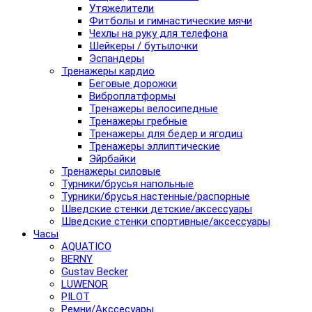
Утяжелители
Фитболы и гимнастические мячи
Чехлы на руку для телефона
Шейкеры / бутылочки
Эспандеры
Тренажеры кардио
Беговые дорожки
Виброплатформы
Тренажеры велосипедные
Тренажеры гребные
Тренажеры для бедер и ягодиц
Тренажеры эллиптические
Эйрбайки
Тренажеры силовые
Турники/брусья напольные
Турники/брусья настенные/распорные
Шведские стенки детские/аксессуары
Шведские стенки спортивные/аксессуары
Часы
AQUATICO
BERNY
Gustav Becker
LUWENOR
PILOT
Pемни/Акссесуары