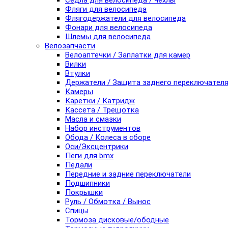
Седла для велосипеда / чехлы
Фляги для велосипеда
Флягодержатели для велосипеда
Фонари для велосипеда
Шлемы для велосипеда
Велозапчасти
Велоаптечки / Заплатки для камер
Вилки
Втулки
Держатели / Защита заднего переключател
Камеры
Каретки / Катридж
Кассета / Трещотка
Масла и смазки
Набор инструментов
Обода / Колеса в сборе
Оси/Эксцентрики
Пеги для bmx
Педали
Передние и задние переключатели
Подшипники
Покрышки
Руль / Обмотка / Вынос
Спицы
Тормоза дисковые/ободные