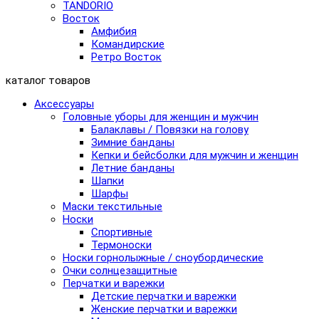
TANDORIO
Восток
Амфибия
Командирские
Ретро Восток
каталог товаров
Аксессуары
Головные уборы для женщин и мужчин
Балаклавы / Повязки на голову
Зимние банданы
Кепки и бейсболки для мужчин и женщин
Летние банданы
Шапки
Шарфы
Маски текстильные
Носки
Спортивные
Термоноски
Носки горнолыжные / сноубордические
Очки солнцезащитные
Перчатки и варежки
Детские перчатки и варежки
Женские перчатки и варежки