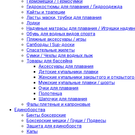
Гермомешки / Гермосумки
Гидрокостюмы для плавания / Гидроодежда
Кайты и трапеции
Ласты, маски, трубки для плавания
Лодки
Надувные матрасы для плавания / Игрушки надув
Обувь для водных видов спорта
Пляжные аксессуары / игры
Сапборды I Sup-доски
Спасательные жилеты
Сумки / Чехлы для водных лыж
Товары для бассейна
Аксессуары для плавания
Детские купальники, плавки
Женские купальники закрытого и открытого
Мужские купальные плавки / шорты
Очки для плавания
Полотенца
Шапочки для плавания
Фалы плетеные и капроновые
Единоборства
Бинты боксерские
Боксерские мешки / Груши / Подвесы
Защита для единоборств
Капы