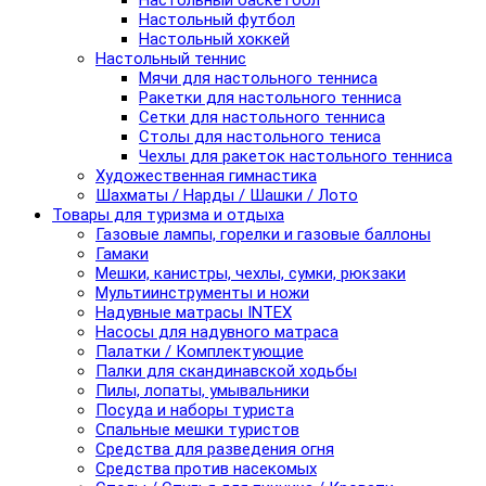
Настольный баскетбол
Настольный футбол
Настольный хоккей
Настольный теннис
Мячи для настольного тенниса
Ракетки для настольного тенниса
Сетки для настольного тенниса
Столы для настольного тениса
Чехлы для ракеток настольного тенниса
Художественная гимнастика
Шахматы / Нарды / Шашки / Лото
Товары для туризма и отдыха
Газовые лампы, горелки и газовые баллоны
Гамаки
Мешки, канистры, чехлы, сумки, рюкзаки
Мультиинструменты и ножи
Надувные матрасы INTEX
Насосы для надувного матраса
Палатки / Комплектующие
Палки для скандинавской ходьбы
Пилы, лопаты, умывальники
Посуда и наборы туриста
Спальные мешки туристов
Средства для разведения огня
Средства против насекомых