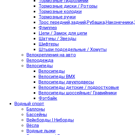
Тормозные гидролинии
Тормозные диски / Роторы
Тормозные колодки
Тормозные ручки
Трос передний,задний,Рубашка,Наконечники,
Флиппер
Цепи / Замок для цепи
Шатуны / Звезды
Шифтеры
Штыри подседельные / Хомуты
Велокрепления на авто
Велоодежда
Велосипеды
Велосипеды
Велосипеды BMX
Велосипеды двухподвесы
Велосипеды детские / подростковые
Велосипеды шоссейные/ Гравийники
Фэтбайк
Водный спорт
Баллоны
Бассейны
Вейкборды I Ниборды
Вёсла
Водные лыжи