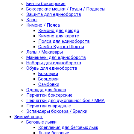
Бинты боксерские
Боксерские мешки / Груши / Подвесы
Защита для единоборств
Капы
Кимоно / Пояса
Кимоно для дзюдо
Кимоно для карате
Пояса для единоборств
Самбо Куртка Шорты
Лапы / Макивары
Манекены для единоборств
Наборы для единоборств
Обувь для единоборств
Боксерки
Борцовки
Самбовки
Одежда для бокса
Перчатки боксерские
Перчатки для рукопашног боя / ММА
Перчатки снарядные
Эспандеры боксера / Брелки
Зимний спорт
Беговые лыжи
Крепления для беговых лыж
Лыжи беговые