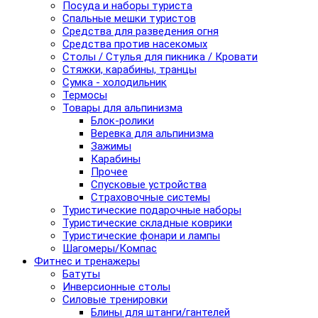
Посуда и наборы туриста
Спальные мешки туристов
Средства для разведения огня
Средства против насекомых
Столы / Стулья для пикника / Кровати
Стяжки, карабины, транцы
Сумка - холодильник
Термосы
Товары для альпинизма
Блок-ролики
Веревка для альпинизма
Зажимы
Карабины
Прочее
Спусковые устройства
Страховочные системы
Туристические подарочные наборы
Туристические складные коврики
Туристические фонари и лампы
Шагомеры/Компас
Фитнес и тренажеры
Батуты
Инверсионные столы
Силовые тренировки
Блины для штанги/гантелей