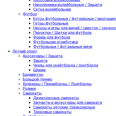
Кроссовки волейбольные
Наколенники волейбольные / Защита
Сетка волейбольная
Футбол
Бутсы футбольные / футзальные / многоши
Гетры футбольные
Насосы и иглы для мячей / свисток / секунд
Перчатки / Щитки для футбола
Форма для футбола
Футбольная атрибутика
Футбольные / футзальные мячи
Летний спорт
Акссесуары / Защита
Защита
Чехлы для скейтборда / лонгборда
Шлема
Бадминтон
Большой теннис
Круизеры / Пенниборды / Лонгборды
Ролики
Самокаты
Двухколесные самокаты
Запчасти и аксессуары для самоката
Самокаты детские трехколесные
Трюковые самокаты