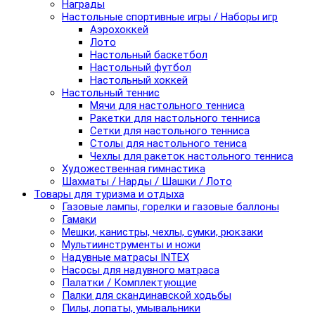
Награды
Настольные спортивные игры / Наборы игр
Аэрохоккей
Лото
Настольный баскетбол
Настольный футбол
Настольный хоккей
Настольный теннис
Мячи для настольного тенниса
Ракетки для настольного тенниса
Сетки для настольного тенниса
Столы для настольного тениса
Чехлы для ракеток настольного тенниса
Художественная гимнастика
Шахматы / Нарды / Шашки / Лото
Товары для туризма и отдыха
Газовые лампы, горелки и газовые баллоны
Гамаки
Мешки, канистры, чехлы, сумки, рюкзаки
Мультиинструменты и ножи
Надувные матрасы INTEX
Насосы для надувного матраса
Палатки / Комплектующие
Палки для скандинавской ходьбы
Пилы, лопаты, умывальники