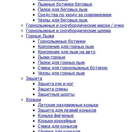
Лыжные ботинки беговые
Палки для беговых лыж
Средства по уходу за снаряжением
Чехлы для беговых лыж
Горнолыжные и сноубордические маски / очки
Горнолыжные и сноубордические шлема
Горные Лыжи
Горнолыжные ботинки
Крепления для горных лыж
Крепления для лыж на авто
Лыжи горные
Палки для горных лыж
Сумки для горнолыжных ботинок
Чехлы для горных лыж
Защита
Защита рук и ног
Защита спины
Защитные шорты
Коньки
Детские раздвижные коньки
Защита для лезвий коньков
Коньки фигурные
Коньки хоккейные
Сумка для коньков
Шнурки для коньков