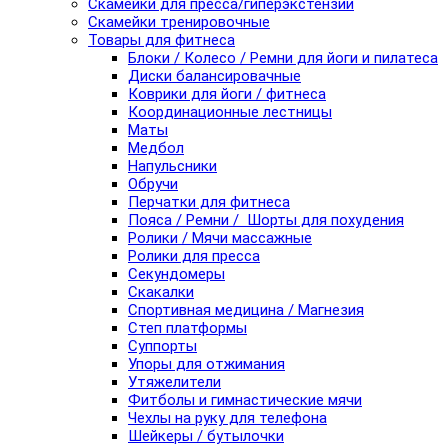
Скамейки для пресса/гиперэкстензии
Скамейки тренировочные
Товары для фитнеса
Блоки / Колесо / Ремни для йоги и пилатеса
Диски балансировачные
Коврики для йоги / фитнеса
Координационные лестницы
Маты
Медбол
Напульсники
Обручи
Перчатки для фитнеса
Пояса / Ремни / Шорты для похудения
Ролики / Мячи массажные
Ролики для пресса
Секундомеры
Скакалки
Спортивная медицина / Магнезия
Степ платформы
Суппорты
Упоры для отжимания
Утяжелители
Фитболы и гимнастические мячи
Чехлы на руку для телефона
Шейкеры / бутылочки