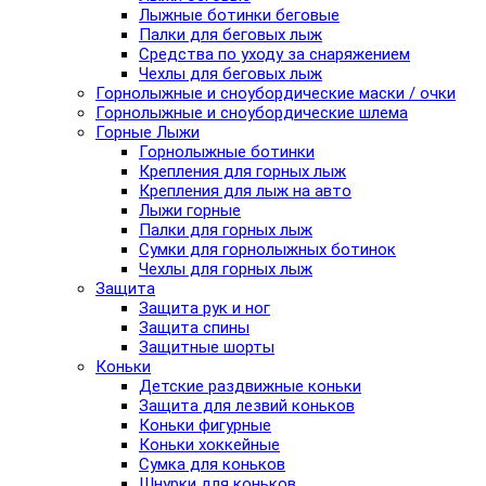
Лыжные ботинки беговые
Палки для беговых лыж
Средства по уходу за снаряжением
Чехлы для беговых лыж
Горнолыжные и сноубордические маски / очки
Горнолыжные и сноубордические шлема
Горные Лыжи
Горнолыжные ботинки
Крепления для горных лыж
Крепления для лыж на авто
Лыжи горные
Палки для горных лыж
Сумки для горнолыжных ботинок
Чехлы для горных лыж
Защита
Защита рук и ног
Защита спины
Защитные шорты
Коньки
Детские раздвижные коньки
Защита для лезвий коньков
Коньки фигурные
Коньки хоккейные
Сумка для коньков
Шнурки для коньков