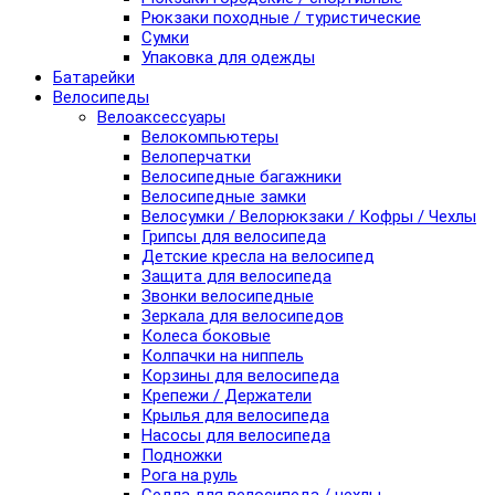
Рюкзаки походные / туристические
Сумки
Упаковка для одежды
Батарейки
Велосипеды
Велоаксессуары
Велокомпьютеры
Велоперчатки
Велосипедные багажники
Велосипедные замки
Велосумки / Велорюкзаки / Кофры / Чехлы
Грипсы для велосипеда
Детские кресла на велосипед
Защита для велосипеда
Звонки велосипедные
Зеркала для велосипедов
Колеса боковые
Колпачки на ниппель
Корзины для велосипеда
Крепежи / Держатели
Крылья для велосипеда
Насосы для велосипеда
Подножки
Рога на руль