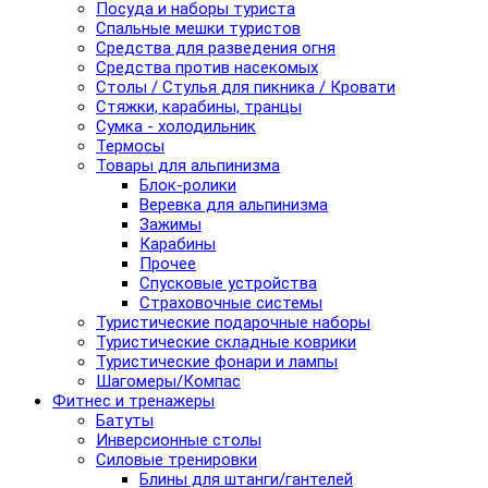
Посуда и наборы туриста
Спальные мешки туристов
Средства для разведения огня
Средства против насекомых
Столы / Стулья для пикника / Кровати
Стяжки, карабины, транцы
Сумка - холодильник
Термосы
Товары для альпинизма
Блок-ролики
Веревка для альпинизма
Зажимы
Карабины
Прочее
Спусковые устройства
Страховочные системы
Туристические подарочные наборы
Туристические складные коврики
Туристические фонари и лампы
Шагомеры/Компас
Фитнес и тренажеры
Батуты
Инверсионные столы
Силовые тренировки
Блины для штанги/гантелей