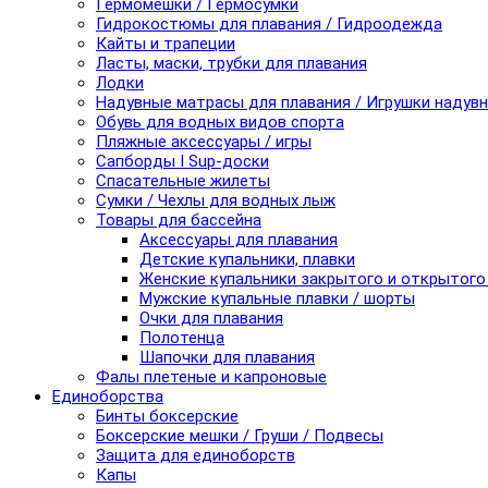
Гермомешки / Гермосумки
Гидрокостюмы для плавания / Гидроодежда
Кайты и трапеции
Ласты, маски, трубки для плавания
Лодки
Надувные матрасы для плавания / Игрушки надув
Обувь для водных видов спорта
Пляжные аксессуары / игры
Сапборды I Sup-доски
Спасательные жилеты
Сумки / Чехлы для водных лыж
Товары для бассейна
Аксессуары для плавания
Детские купальники, плавки
Женские купальники закрытого и открытого
Мужские купальные плавки / шорты
Очки для плавания
Полотенца
Шапочки для плавания
Фалы плетеные и капроновые
Единоборства
Бинты боксерские
Боксерские мешки / Груши / Подвесы
Защита для единоборств
Капы