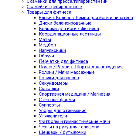
Скамейки для пресса/гиперэкстензии
Скамейки тренировочные
Товары для фитнеса
Блоки / Колесо / Ремни для йоги и пилатеса
Диски балансировачные
Коврики для йоги / фитнеса
Координационные лестницы
Маты
Медбол
Напульсники
Обручи
Перчатки для фитнеса
Пояса / Ремни / Шорты для похудения
Ролики / Мячи массажные
Ролики для пресса
Секундомеры
Скакалки
Спортивная медицина / Магнезия
Степ платформы
Суппорты
Упоры для отжимания
Утяжелители
Фитболы и гимнастические мячи
Чехлы на руку для телефона
Шейкеры / бутылочки