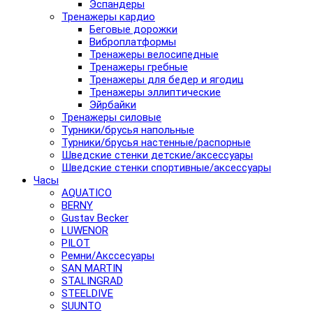
Эспандеры
Тренажеры кардио
Беговые дорожки
Виброплатформы
Тренажеры велосипедные
Тренажеры гребные
Тренажеры для бедер и ягодиц
Тренажеры эллиптические
Эйрбайки
Тренажеры силовые
Турники/брусья напольные
Турники/брусья настенные/распорные
Шведские стенки детские/аксессуары
Шведские стенки спортивные/аксессуары
Часы
AQUATICO
BERNY
Gustav Becker
LUWENOR
PILOT
Pемни/Акссесуары
SAN MARTIN
STALINGRAD
STEELDIVE
SUUNTO