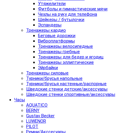
Утяжелители
Фитболы и гимнастические мячи
Чехлы на руку для телефона
Шейкеры / бутылочки
Эспандеры
Тренажеры кардио
Беговые дорожки
Виброплатформы
Тренажеры велосипедные
Тренажеры гребные
Тренажеры для бедер и ягодиц
Тренажеры эллиптические
Эйрбайки
Тренажеры силовые
Турники/брусья напольные
Турники/брусья настенные/распорные
Шведские стенки детские/аксессуары
Шведские стенки спортивные/аксессуары
Часы
AQUATICO
BERNY
Gustav Becker
LUWENOR
PILOT
Pемни/Акссесуары