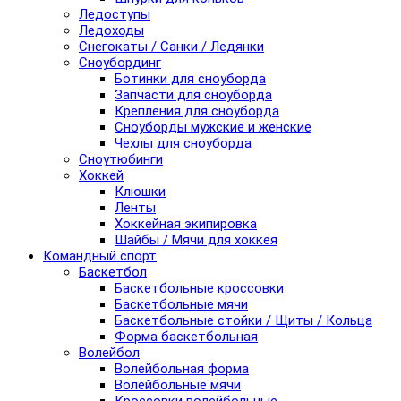
Ледоступы
Ледоходы
Снегокаты / Санки / Ледянки
Сноубординг
Ботинки для сноуборда
Запчасти для сноуборда
Крепления для сноуборда
Сноуборды мужские и женские
Чехлы для сноуборда
Сноутюбинги
Хоккей
Клюшки
Ленты
Хоккейная экипировка
Шайбы / Мячи для хоккея
Командный спорт
Баскетбол
Баскетбольные кроссовки
Баскетбольные мячи
Баскетбольные стойки / Щиты / Кольца
Форма баскетбольная
Волейбол
Волейбольная форма
Волейбольные мячи