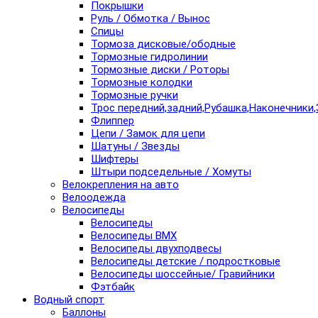
Покрышки
Руль / Обмотка / Вынос
Спицы
Тормоза дисковые/ободные
Тормозные гидролинии
Тормозные диски / Роторы
Тормозные колодки
Тормозные ручки
Трос передний,задний,Рубашка,Наконечники,
Флиппер
Цепи / Замок для цепи
Шатуны / Звезды
Шифтеры
Штыри подседельные / Хомуты
Велокрепления на авто
Велоодежда
Велосипеды
Велосипеды
Велосипеды BMX
Велосипеды двухподвесы
Велосипеды детские / подростковые
Велосипеды шоссейные/ Гравийники
Фэтбайк
Водный спорт
Баллоны