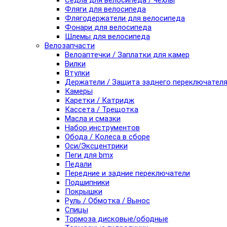
Седла для велосипеда / чехлы
Фляги для велосипеда
Флягодержатели для велосипеда
Фонари для велосипеда
Шлемы для велосипеда
Велозапчасти
Велоаптечки / Заплатки для камер
Вилки
Втулки
Держатели / Защита заднего переключател
Камеры
Каретки / Катридж
Кассета / Трещотка
Масла и смазки
Набор инструментов
Обода / Колеса в сборе
Оси/Эксцентрики
Пеги для bmx
Педали
Передние и задние переключатели
Подшипники
Покрышки
Руль / Обмотка / Вынос
Спицы
Тормоза дисковые/ободные