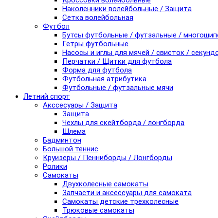
Кроссовки волейбольные
Наколенники волейбольные / Защита
Сетка волейбольная
Футбол
Бутсы футбольные / футзальные / многоши
Гетры футбольные
Насосы и иглы для мячей / свисток / секунд
Перчатки / Щитки для футбола
Форма для футбола
Футбольная атрибутика
Футбольные / футзальные мячи
Летний спорт
Акссесуары / Защита
Защита
Чехлы для скейтборда / лонгборда
Шлема
Бадминтон
Большой теннис
Круизеры / Пенниборды / Лонгборды
Ролики
Самокаты
Двухколесные самокаты
Запчасти и аксессуары для самоката
Самокаты детские трехколесные
Трюковые самокаты