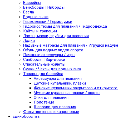
Бассейны
Вейкборды I Ниборды
Вёсла
Водные лыжи
Гермомешки / Гермосумки
Гидрокостюмы для плавания / Гидроодежда
Кайты и трапеции
Ласты, маски, трубки для плавания
Лодки
Надувные матрасы для плавания / Игрушки надув
Обувь для водных видов спорта
Пляжные аксессуары / игры
Сапборды I Sup-доски
Спасательные жилеты
Сумки / Чехлы для водных лыж
Товары для бассейна
Аксессуары для плавания
Детские купальники, плавки
Женские купальники закрытого и открытого
Мужские купальные плавки / шорты
Очки для плавания
Полотенца
Шапочки для плавания
Фалы плетеные и капроновые
Единоборства