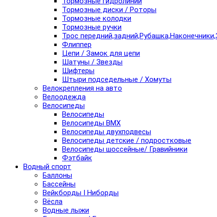
Тормозные гидролинии
Тормозные диски / Роторы
Тормозные колодки
Тормозные ручки
Трос передний,задний,Рубашка,Наконечники,
Флиппер
Цепи / Замок для цепи
Шатуны / Звезды
Шифтеры
Штыри подседельные / Хомуты
Велокрепления на авто
Велоодежда
Велосипеды
Велосипеды
Велосипеды BMX
Велосипеды двухподвесы
Велосипеды детские / подростковые
Велосипеды шоссейные/ Гравийники
Фэтбайк
Водный спорт
Баллоны
Бассейны
Вейкборды I Ниборды
Вёсла
Водные лыжи