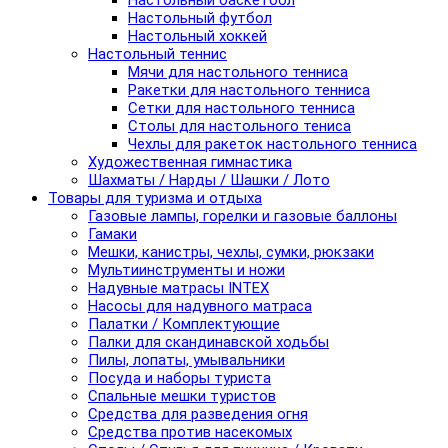
Настольный баскетбол
Настольный футбол
Настольный хоккей
Настольный теннис
Мячи для настольного тенниса
Ракетки для настольного тенниса
Сетки для настольного тенниса
Столы для настольного тениса
Чехлы для ракеток настольного тенниса
Художественная гимнастика
Шахматы / Нарды / Шашки / Лото
Товары для туризма и отдыха
Газовые лампы, горелки и газовые баллоны
Гамаки
Мешки, канистры, чехлы, сумки, рюкзаки
Мультиинструменты и ножи
Надувные матрасы INTEX
Насосы для надувного матраса
Палатки / Комплектующие
Палки для скандинавской ходьбы
Пилы, лопаты, умывальники
Посуда и наборы туриста
Спальные мешки туристов
Средства для разведения огня
Средства против насекомых