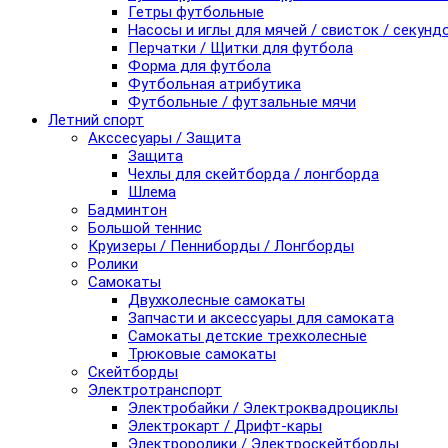
Гетры футбольные
Насосы и иглы для мячей / свисток / секунд
Перчатки / Щитки для футбола
Форма для футбола
Футбольная атрибутика
Футбольные / футзальные мячи
Летний спорт
Акссесуары / Защита
Защита
Чехлы для скейтборда / лонгборда
Шлема
Бадминтон
Большой теннис
Круизеры / Пенниборды / Лонгборды
Ролики
Самокаты
Двухколесные самокаты
Запчасти и аксессуары для самоката
Самокаты детские трехколесные
Трюковые самокаты
Скейтборды
Электротранспорт
Электробайки / Электроквадроциклы
Электрокарт / Дрифт-кары
Электроролики / Электроскейтборды