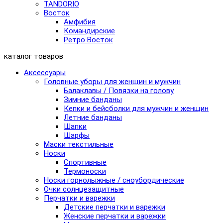
TANDORIO
Восток
Амфибия
Командирские
Ретро Восток
каталог товаров
Аксессуары
Головные уборы для женщин и мужчин
Балаклавы / Повязки на голову
Зимние банданы
Кепки и бейсболки для мужчин и женщин
Летние банданы
Шапки
Шарфы
Маски текстильные
Носки
Спортивные
Термоноски
Носки горнолыжные / сноубордические
Очки солнцезащитные
Перчатки и варежки
Детские перчатки и варежки
Женские перчатки и варежки