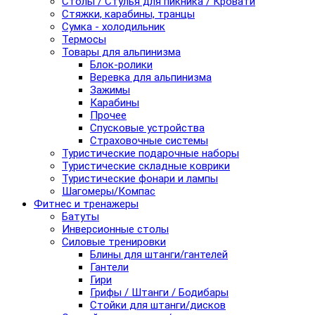
Столы / Стулья для пикника / Кровати
Стяжки, карабины, транцы
Сумка - холодильник
Термосы
Товары для альпинизма
Блок-ролики
Веревка для альпинизма
Зажимы
Карабины
Прочее
Спусковые устройства
Страховочные системы
Туристические подарочные наборы
Туристические складные коврики
Туристические фонари и лампы
Шагомеры/Компас
Фитнес и тренажеры
Батуты
Инверсионные столы
Силовые тренировки
Блины для штанги/гантелей
Гантели
Гири
Грифы / Штанги / Бодибары
Стойки для штанги/дисков