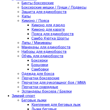
Бинты боксерские
Боксерские мешки / Груши / Подвесы
Защита для единоборств
Капы
Кимоно / Пояса
Кимоно для дзюдо
Кимоно для карате
Пояса для единоборств
Самбо Куртка Шорты
Лапы / Макивары
Манекены для единоборств
Наборы для единоборств
Обувь для единоборств
Боксерки
Борцовки
Самбовки
Одежда для бокса
Перчатки боксерские
Перчатки для рукопашног боя / ММА
Перчатки снарядные
Эспандеры боксера / Брелки
Зимний спорт
Беговые лыжи
Крепления для беговых лыж
Лыжи беговые