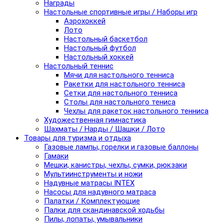
Награды
Настольные спортивные игры / Наборы игр
Аэрохоккей
Лото
Настольный баскетбол
Настольный футбол
Настольный хоккей
Настольный теннис
Мячи для настольного тенниса
Ракетки для настольного тенниса
Сетки для настольного тенниса
Столы для настольного тениса
Чехлы для ракеток настольного тенниса
Художественная гимнастика
Шахматы / Нарды / Шашки / Лото
Товары для туризма и отдыха
Газовые лампы, горелки и газовые баллоны
Гамаки
Мешки, канистры, чехлы, сумки, рюкзаки
Мультиинструменты и ножи
Надувные матрасы INTEX
Насосы для надувного матраса
Палатки / Комплектующие
Палки для скандинавской ходьбы
Пилы, лопаты, умывальники