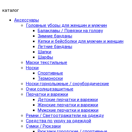
каталог
Аксессуары
Головные уборы для женщин и мужчин
Балаклавы / Повязки на голову
Зимние банданы
Кепки и бейсболки для мужчин и женщин
Летние банданы
Шапки
Шарфы
Маски текстильные
Носки
Спортивные
Термоноски
Носки горнолыжные / сноубордические
Очки солнцезащитные
Перчатки и варежки
Детские перчатки и варежки
Женские перчатки и варежки
Мужские перчатки и варежки
Ремни / Светоотражатели на одежду
Средства по уходу за одеждой
Сумки / Рюкзаки
Рюкзаки городские / спортивные