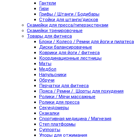
Гантели
Гири
Грифы / Штанги / Бодибары
Стойки для штанги/дисков
Скамейки для пресса/гиперэкстензии
Скамейки тренировочные
Товары для фитнеса
Блоки / Колесо / Ремни для йоги и пилатеса
Диски балансировачные
Коврики для йоги / фитнеса
Координационные лестницы
Маты
Медбол
Напульсники
Обручи
Перчатки для фитнеса
Пояса / Ремни / Шорты для похудения
Ролики / Мячи массажные
Ролики для пресса
Секундомеры
Скакалки
Спортивная медицина / Магнезия
Степ платформы
Суппорты
Упоры для отжимания