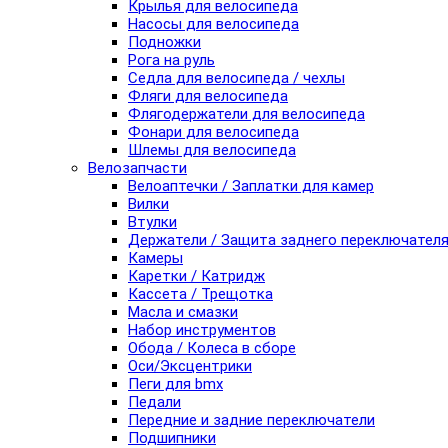
Крылья для велосипеда
Насосы для велосипеда
Подножки
Рога на руль
Седла для велосипеда / чехлы
Фляги для велосипеда
Флягодержатели для велосипеда
Фонари для велосипеда
Шлемы для велосипеда
Велозапчасти
Велоаптечки / Заплатки для камер
Вилки
Втулки
Держатели / Защита заднего переключател
Камеры
Каретки / Катридж
Кассета / Трещотка
Масла и смазки
Набор инструментов
Обода / Колеса в сборе
Оси/Эксцентрики
Пеги для bmx
Педали
Передние и задние переключатели
Подшипники