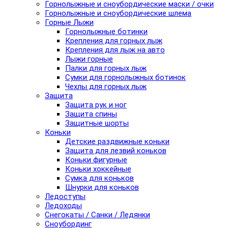
Горнолыжные и сноубордические маски / очки
Горнолыжные и сноубордические шлема
Горные Лыжи
Горнолыжные ботинки
Крепления для горных лыж
Крепления для лыж на авто
Лыжи горные
Палки для горных лыж
Сумки для горнолыжных ботинок
Чехлы для горных лыж
Защита
Защита рук и ног
Защита спины
Защитные шорты
Коньки
Детские раздвижные коньки
Защита для лезвий коньков
Коньки фигурные
Коньки хоккейные
Сумка для коньков
Шнурки для коньков
Ледоступы
Ледоходы
Снегокаты / Санки / Ледянки
Сноубординг