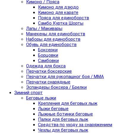
Кимоно / Пояса
Кимоно для дзюдо
Кимоно для карате
Пояса для единоборств
Самбо Куртка Шорты
Лапы / Макивары
Манекены для единоборств
Наборы для единоборств
Обувь для единоборств
Боксерки
Борцовки
Самбовки
Одежда для бокса
Перчатки боксерские
Перчатки для рукопашног боя / ММА
Перчатки снарядные
Эспандеры боксера / Брелки
Зимний спорт
Беговые лыжи
Крепления для беговых лыж
Лыжи беговые
Лыжные ботинки беговые
Палки для беговых лыж
Средства по уходу за снаряжением
Чехлы для беговых лыж