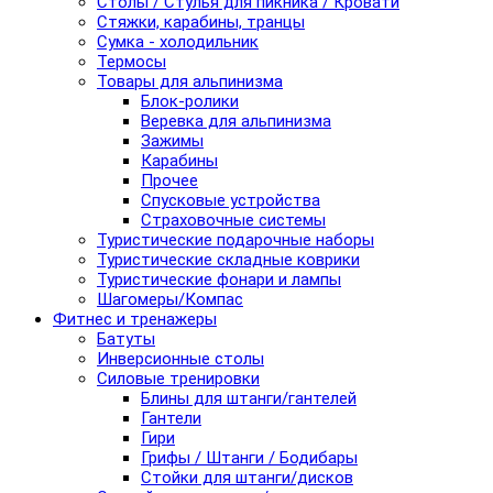
Столы / Стулья для пикника / Кровати
Стяжки, карабины, транцы
Сумка - холодильник
Термосы
Товары для альпинизма
Блок-ролики
Веревка для альпинизма
Зажимы
Карабины
Прочее
Спусковые устройства
Страховочные системы
Туристические подарочные наборы
Туристические складные коврики
Туристические фонари и лампы
Шагомеры/Компас
Фитнес и тренажеры
Батуты
Инверсионные столы
Силовые тренировки
Блины для штанги/гантелей
Гантели
Гири
Грифы / Штанги / Бодибары
Стойки для штанги/дисков