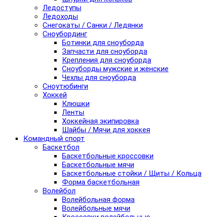
Ледоступы
Ледоходы
Снегокаты / Санки / Ледянки
Сноубординг
Ботинки для сноуборда
Запчасти для сноуборда
Крепления для сноуборда
Сноуборды мужские и женские
Чехлы для сноуборда
Сноутюбинги
Хоккей
Клюшки
Ленты
Хоккейная экипировка
Шайбы / Мячи для хоккея
Командный спорт
Баскетбол
Баскетбольные кроссовки
Баскетбольные мячи
Баскетбольные стойки / Щиты / Кольца
Форма баскетбольная
Волейбол
Волейбольная форма
Волейбольные мячи