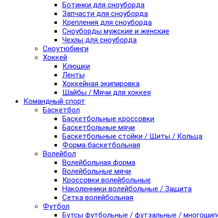
Ботинки для сноуборда
Запчасти для сноуборда
Крепления для сноуборда
Сноуборды мужские и женские
Чехлы для сноуборда
Сноутюбинги
Хоккей
Клюшки
Ленты
Хоккейная экипировка
Шайбы / Мячи для хоккея
Командный спорт
Баскетбол
Баскетбольные кроссовки
Баскетбольные мячи
Баскетбольные стойки / Щиты / Кольца
Форма баскетбольная
Волейбол
Волейбольная форма
Волейбольные мячи
Кроссовки волейбольные
Наколенники волейбольные / Защита
Сетка волейбольная
Футбол
Бутсы футбольные / футзальные / многоши