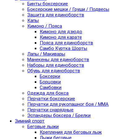
Бинты боксерские
Боксерские мешки / Груши / Подвесы
Защита для единоборств
Капы
Кимоно / Пояса
Кимоно для дзюдо
Кимоно для карате
Пояса для единоборств
Самбо Куртка Шорты
Лапы / Макивары
Манекены для единоборств
Наборы для единоборств
Обувь для единоборств
Боксерки
Борцовки
Самбовки
Одежда для бокса
Перчатки боксерские
Перчатки для рукопашног боя / ММА
Перчатки снарядные
Эспандеры боксера / Брелки
Зимний спорт
Беговые лыжи
Крепления для беговых лыж
Лыжи беговые