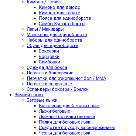
Кимоно / Пояса
Кимоно для дзюдо
Кимоно для карате
Пояса для единоборств
Самбо Куртка Шорты
Лапы / Макивары
Манекены для единоборств
Наборы для единоборств
Обувь для единоборств
Боксерки
Борцовки
Самбовки
Одежда для бокса
Перчатки боксерские
Перчатки для рукопашног боя / ММА
Перчатки снарядные
Эспандеры боксера / Брелки
Зимний спорт
Беговые лыжи
Крепления для беговых лыж
Лыжи беговые
Лыжные ботинки беговые
Палки для беговых лыж
Средства по уходу за снаряжением
Чехлы для беговых лыж