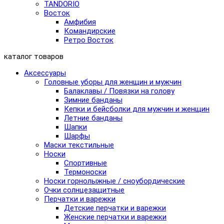
TANDORIO
Восток
Амфибия
Командирские
Ретро Восток
каталог товаров
Аксессуары
Головные уборы для женщин и мужчин
Балаклавы / Повязки на голову
Зимние банданы
Кепки и бейсболки для мужчин и женщин
Летние банданы
Шапки
Шарфы
Маски текстильные
Носки
Спортивные
Термоноски
Носки горнолыжные / сноубордические
Очки солнцезащитные
Перчатки и варежки
Детские перчатки и варежки
Женские перчатки и варежки