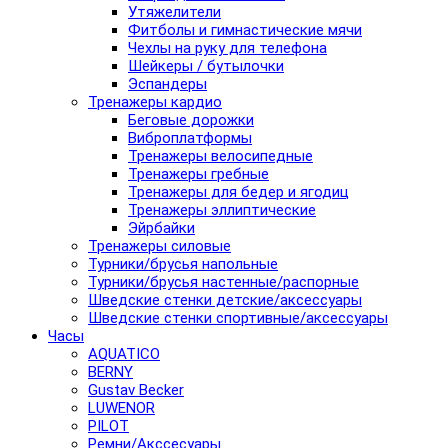
Утяжелители
Фитболы и гимнастические мячи
Чехлы на руку для телефона
Шейкеры / бутылочки
Эспандеры
Тренажеры кардио
Беговые дорожки
Виброплатформы
Тренажеры велосипедные
Тренажеры гребные
Тренажеры для бедер и ягодиц
Тренажеры эллиптические
Эйрбайки
Тренажеры силовые
Турники/брусья напольные
Турники/брусья настенные/распорные
Шведские стенки детские/аксессуары
Шведские стенки спортивные/аксессуары
Часы
AQUATICO
BERNY
Gustav Becker
LUWENOR
PILOT
Pемни/Акссесуары