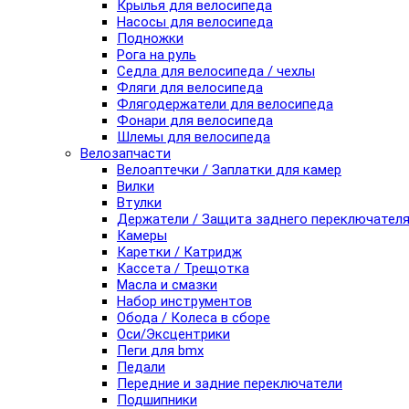
Крылья для велосипеда
Насосы для велосипеда
Подножки
Рога на руль
Седла для велосипеда / чехлы
Фляги для велосипеда
Флягодержатели для велосипеда
Фонари для велосипеда
Шлемы для велосипеда
Велозапчасти
Велоаптечки / Заплатки для камер
Вилки
Втулки
Держатели / Защита заднего переключател
Камеры
Каретки / Катридж
Кассета / Трещотка
Масла и смазки
Набор инструментов
Обода / Колеса в сборе
Оси/Эксцентрики
Пеги для bmx
Педали
Передние и задние переключатели
Подшипники