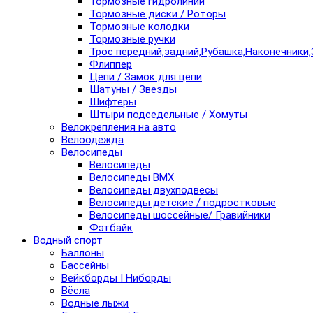
Тормозные гидролинии
Тормозные диски / Роторы
Тормозные колодки
Тормозные ручки
Трос передний,задний,Рубашка,Наконечники,
Флиппер
Цепи / Замок для цепи
Шатуны / Звезды
Шифтеры
Штыри подседельные / Хомуты
Велокрепления на авто
Велоодежда
Велосипеды
Велосипеды
Велосипеды BMX
Велосипеды двухподвесы
Велосипеды детские / подростковые
Велосипеды шоссейные/ Гравийники
Фэтбайк
Водный спорт
Баллоны
Бассейны
Вейкборды I Ниборды
Вёсла
Водные лыжи