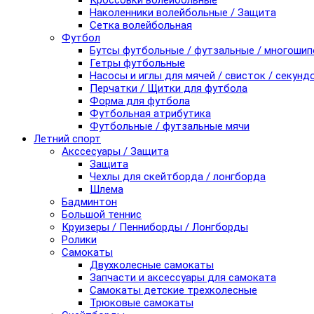
Кроссовки волейбольные
Наколенники волейбольные / Защита
Сетка волейбольная
Футбол
Бутсы футбольные / футзальные / многоши
Гетры футбольные
Насосы и иглы для мячей / свисток / секунд
Перчатки / Щитки для футбола
Форма для футбола
Футбольная атрибутика
Футбольные / футзальные мячи
Летний спорт
Акссесуары / Защита
Защита
Чехлы для скейтборда / лонгборда
Шлема
Бадминтон
Большой теннис
Круизеры / Пенниборды / Лонгборды
Ролики
Самокаты
Двухколесные самокаты
Запчасти и аксессуары для самоката
Самокаты детские трехколесные
Трюковые самокаты