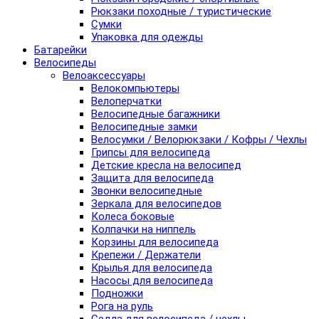
Рюкзаки походные / туристические
Сумки
Упаковка для одежды
Батарейки
Велосипеды
Велоаксессуары
Велокомпьютеры
Велоперчатки
Велосипедные багажники
Велосипедные замки
Велосумки / Велорюкзаки / Кофры / Чехлы
Грипсы для велосипеда
Детские кресла на велосипед
Защита для велосипеда
Звонки велосипедные
Зеркала для велосипедов
Колеса боковые
Колпачки на ниппель
Корзины для велосипеда
Крепежи / Держатели
Крылья для велосипеда
Насосы для велосипеда
Подножки
Рога на руль