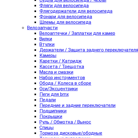
Седла для велосипеда / чехлы
Фляги для велосипеда
Флягодержатели для велосипеда
Фонари для велосипеда
Шлемы для велосипеда
Велозапчасти
Велоаптечки / Заплатки для камер
Вилки
Втулки
Держатели / Защита заднего переключател
Камеры
Каретки / Катридж
Кассета / Трещотка
Масла и смазки
Набор инструментов
Обода / Колеса в сборе
Оси/Эксцентрики
Пеги для bmx
Педали
Передние и задние переключатели
Подшипники
Покрышки
Руль / Обмотка / Вынос
Спицы
Тормоза дисковые/ободные