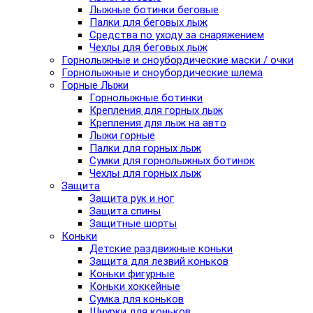
Лыжные ботинки беговые
Палки для беговых лыж
Средства по уходу за снаряжением
Чехлы для беговых лыж
Горнолыжные и сноубордические маски / очки
Горнолыжные и сноубордические шлема
Горные Лыжи
Горнолыжные ботинки
Крепления для горных лыж
Крепления для лыж на авто
Лыжи горные
Палки для горных лыж
Сумки для горнолыжных ботинок
Чехлы для горных лыж
Защита
Защита рук и ног
Защита спины
Защитные шорты
Коньки
Детские раздвижные коньки
Защита для лезвий коньков
Коньки фигурные
Коньки хоккейные
Сумка для коньков
Шнурки для коньков