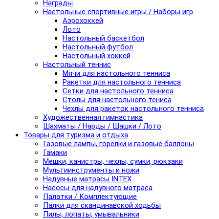
Награды
Настольные спортивные игры / Наборы игр
Аэрохоккей
Лото
Настольный баскетбол
Настольный футбол
Настольный хоккей
Настольный теннис
Мячи для настольного тенниса
Ракетки для настольного тенниса
Сетки для настольного тенниса
Столы для настольного тениса
Чехлы для ракеток настольного тенниса
Художественная гимнастика
Шахматы / Нарды / Шашки / Лото
Товары для туризма и отдыха
Газовые лампы, горелки и газовые баллоны
Гамаки
Мешки, канистры, чехлы, сумки, рюкзаки
Мультиинструменты и ножи
Надувные матрасы INTEX
Насосы для надувного матраса
Палатки / Комплектующие
Палки для скандинавской ходьбы
Пилы, лопаты, умывальники