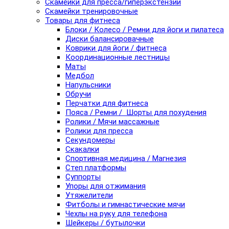
Скамейки для пресса/гиперэкстензии
Скамейки тренировочные
Товары для фитнеса
Блоки / Колесо / Ремни для йоги и пилатеса
Диски балансировачные
Коврики для йоги / фитнеса
Координационные лестницы
Маты
Медбол
Напульсники
Обручи
Перчатки для фитнеса
Пояса / Ремни / Шорты для похудения
Ролики / Мячи массажные
Ролики для пресса
Секундомеры
Скакалки
Спортивная медицина / Магнезия
Степ платформы
Суппорты
Упоры для отжимания
Утяжелители
Фитболы и гимнастические мячи
Чехлы на руку для телефона
Шейкеры / бутылочки