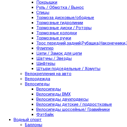
Покрышки
Руль / Обмотка / Вынос
Спицы
Тормоза дисковые/ободные
Тормозные гидролинии
Тормозные диски / Роторы
Тормозные колодки
Тормозные ручки
Трос передний,задний,Рубашка,Наконечники,
Флиппер
Цепи / Замок для цепи
Шатуны / Звезды
Шифтеры
Штыри подседельные / Хомуты
Велокрепления на авто
Велоодежда
Велосипеды
Велосипеды
Велосипеды BMX
Велосипеды двухподвесы
Велосипеды детские / подростковые
Велосипеды шоссейные/ Гравийники
Фэтбайк
Водный спорт
Баллоны