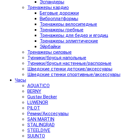
Эспандеры
Тренажеры кардио
Беговые дорожки
Виброплатформы
Тренажеры велосипедные
Тренажеры гребные
Тренажеры для бедер и ягодиц
Тренажеры эллиптические
Эйрбайки
Тренажеры силовые
Турники/брусья напольные
Турники/брусья настенные/распорные
Шведские стенки детские/аксессуары
Шведские стенки спортивные/аксессуары
Часы
AQUATICO
BERNY
Gustav Becker
LUWENOR
PILOT
Pемни/Акссесуары
SAN MARTIN
STALINGRAD
STEELDIVE
SUUNTO