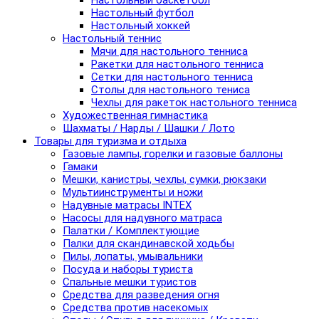
Настольный баскетбол
Настольный футбол
Настольный хоккей
Настольный теннис
Мячи для настольного тенниса
Ракетки для настольного тенниса
Сетки для настольного тенниса
Столы для настольного тениса
Чехлы для ракеток настольного тенниса
Художественная гимнастика
Шахматы / Нарды / Шашки / Лото
Товары для туризма и отдыха
Газовые лампы, горелки и газовые баллоны
Гамаки
Мешки, канистры, чехлы, сумки, рюкзаки
Мультиинструменты и ножи
Надувные матрасы INTEX
Насосы для надувного матраса
Палатки / Комплектующие
Палки для скандинавской ходьбы
Пилы, лопаты, умывальники
Посуда и наборы туриста
Спальные мешки туристов
Средства для разведения огня
Средства против насекомых