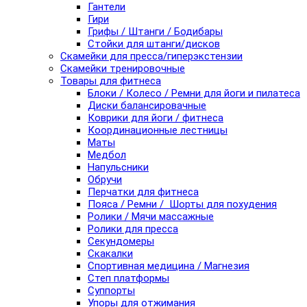
Гантели
Гири
Грифы / Штанги / Бодибары
Стойки для штанги/дисков
Скамейки для пресса/гиперэкстензии
Скамейки тренировочные
Товары для фитнеса
Блоки / Колесо / Ремни для йоги и пилатеса
Диски балансировачные
Коврики для йоги / фитнеса
Координационные лестницы
Маты
Медбол
Напульсники
Обручи
Перчатки для фитнеса
Пояса / Ремни / Шорты для похудения
Ролики / Мячи массажные
Ролики для пресса
Секундомеры
Скакалки
Спортивная медицина / Магнезия
Степ платформы
Суппорты
Упоры для отжимания