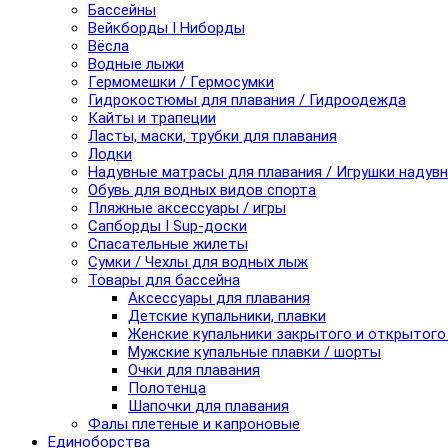
Бассейны
Вейкборды I Ниборды
Вёсла
Водные лыжи
Гермомешки / Гермосумки
Гидрокостюмы для плавания / Гидроодежда
Кайты и трапеции
Ласты, маски, трубки для плавания
Лодки
Надувные матрасы для плавания / Игрушки надув
Обувь для водных видов спорта
Пляжные аксессуары / игры
Сапборды I Sup-доски
Спасательные жилеты
Сумки / Чехлы для водных лыж
Товары для бассейна
Аксессуары для плавания
Детские купальники, плавки
Женские купальники закрытого и открытого
Мужские купальные плавки / шорты
Очки для плавания
Полотенца
Шапочки для плавания
Фалы плетеные и капроновые
Единоборства