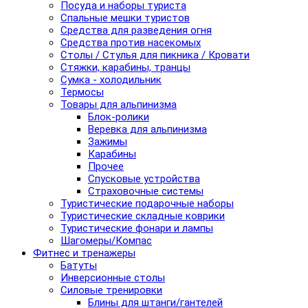
Посуда и наборы туриста
Спальные мешки туристов
Средства для разведения огня
Средства против насекомых
Столы / Стулья для пикника / Кровати
Стяжки, карабины, транцы
Сумка - холодильник
Термосы
Товары для альпинизма
Блок-ролики
Веревка для альпинизма
Зажимы
Карабины
Прочее
Спусковые устройства
Страховочные системы
Туристические подарочные наборы
Туристические складные коврики
Туристические фонари и лампы
Шагомеры/Компас
Фитнес и тренажеры
Батуты
Инверсионные столы
Силовые тренировки
Блины для штанги/гантелей