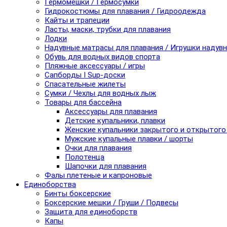
Гермомешки / Гермосумки
Гидрокостюмы для плавания / Гидроодежда
Кайты и трапеции
Ласты, маски, трубки для плавания
Лодки
Надувные матрасы для плавания / Игрушки надув
Обувь для водных видов спорта
Пляжные аксессуары / игры
Сапборды I Sup-доски
Спасательные жилеты
Сумки / Чехлы для водных лыж
Товары для бассейна
Аксессуары для плавания
Детские купальники, плавки
Женские купальники закрытого и открытого
Мужские купальные плавки / шорты
Очки для плавания
Полотенца
Шапочки для плавания
Фалы плетеные и капроновые
Единоборства
Бинты боксерские
Боксерские мешки / Груши / Подвесы
Защита для единоборств
Капы