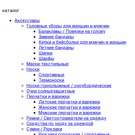
каталог
Аксессуары
Головные уборы для женщин и мужчин
Балаклавы / Повязки на голову
Зимние банданы
Кепки и бейсболки для мужчин и женщин
Летние банданы
Шапки
Шарфы
Маски текстильные
Носки
Спортивные
Термоноски
Носки горнолыжные / сноубордические
Очки солнцезащитные
Перчатки и варежки
Детские перчатки и варежки
Женские перчатки и варежки
Мужские перчатки и варежки
Ремни / Светоотражатели на одежду
Средства по уходу за одеждой
Сумки / Рюкзаки
Рюкзаки городские / спортивные