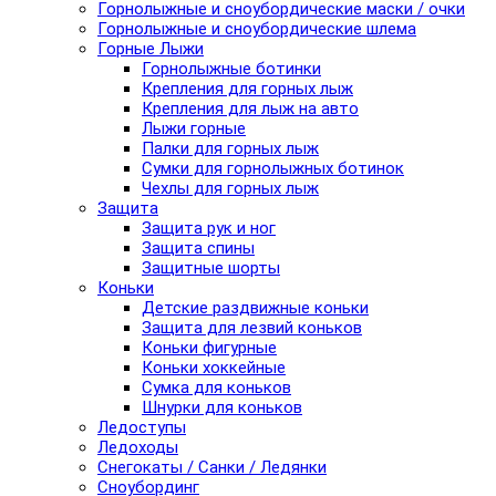
Горнолыжные и сноубордические маски / очки
Горнолыжные и сноубордические шлема
Горные Лыжи
Горнолыжные ботинки
Крепления для горных лыж
Крепления для лыж на авто
Лыжи горные
Палки для горных лыж
Сумки для горнолыжных ботинок
Чехлы для горных лыж
Защита
Защита рук и ног
Защита спины
Защитные шорты
Коньки
Детские раздвижные коньки
Защита для лезвий коньков
Коньки фигурные
Коньки хоккейные
Сумка для коньков
Шнурки для коньков
Ледоступы
Ледоходы
Снегокаты / Санки / Ледянки
Сноубординг