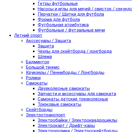
Гетры футбольные
Насосы и иглы для мячей / свисток / секунд
Перчатки / Щитки для футбола
Форма для футбола
Футбольная атрибутика
Футбольные / футзальные мячи
Летний спорт
Акссесуары / Защита
Защита
Чехлы для скейтборда / лонгборда
Шлема
Бадминтон
Большой теннис
Круизеры / Пенниборды / Лонгборды
Ролики
Самокаты
Двухколесные самокаты
Запчасти и аксессуары для самоката
Самокаты детские трехколесные
Трюковые самокаты
Скейтборды
Электротранспорт
Электробайки / Электроквадроциклы
Электрокарт / Дрифт-кары
Электроролики / Электроскейтборды