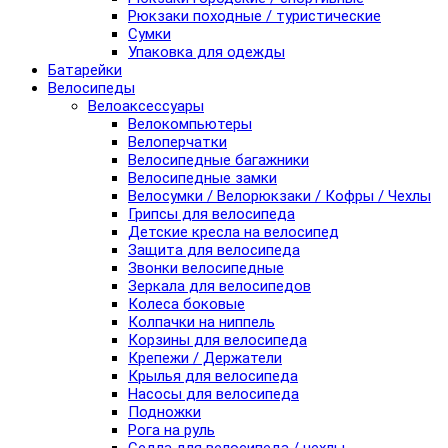
Рюкзаки походные / туристические
Сумки
Упаковка для одежды
Батарейки
Велосипеды
Велоаксессуары
Велокомпьютеры
Велоперчатки
Велосипедные багажники
Велосипедные замки
Велосумки / Велорюкзаки / Кофры / Чехлы
Грипсы для велосипеда
Детские кресла на велосипед
Защита для велосипеда
Звонки велосипедные
Зеркала для велосипедов
Колеса боковые
Колпачки на ниппель
Корзины для велосипеда
Крепежи / Держатели
Крылья для велосипеда
Насосы для велосипеда
Подножки
Рога на руль