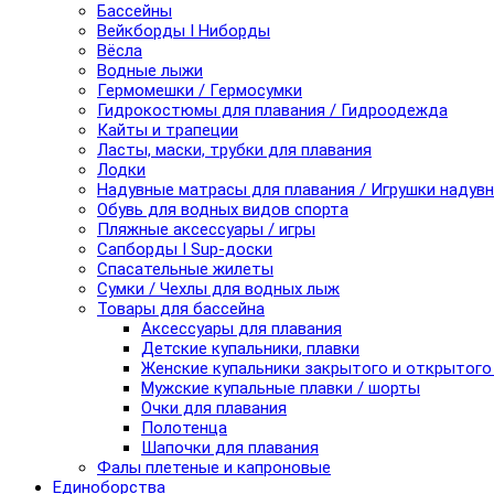
Бассейны
Вейкборды I Ниборды
Вёсла
Водные лыжи
Гермомешки / Гермосумки
Гидрокостюмы для плавания / Гидроодежда
Кайты и трапеции
Ласты, маски, трубки для плавания
Лодки
Надувные матрасы для плавания / Игрушки надув
Обувь для водных видов спорта
Пляжные аксессуары / игры
Сапборды I Sup-доски
Спасательные жилеты
Сумки / Чехлы для водных лыж
Товары для бассейна
Аксессуары для плавания
Детские купальники, плавки
Женские купальники закрытого и открытого
Мужские купальные плавки / шорты
Очки для плавания
Полотенца
Шапочки для плавания
Фалы плетеные и капроновые
Единоборства