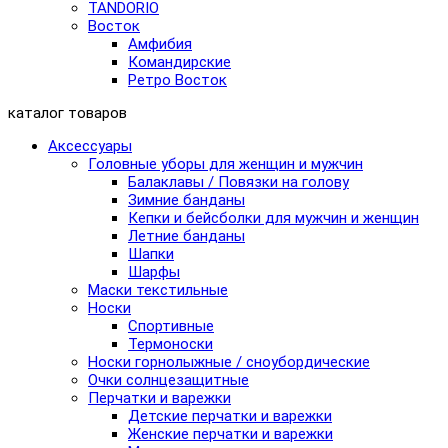
TANDORIO
Восток
Амфибия
Командирские
Ретро Восток
каталог товаров
Аксессуары
Головные уборы для женщин и мужчин
Балаклавы / Повязки на голову
Зимние банданы
Кепки и бейсболки для мужчин и женщин
Летние банданы
Шапки
Шарфы
Маски текстильные
Носки
Спортивные
Термоноски
Носки горнолыжные / сноубордические
Очки солнцезащитные
Перчатки и варежки
Детские перчатки и варежки
Женские перчатки и варежки