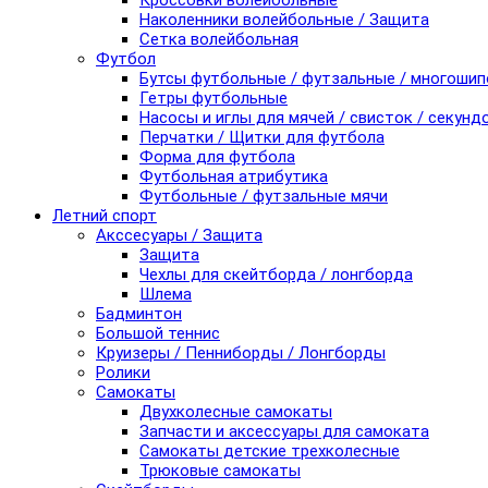
Кроссовки волейбольные
Наколенники волейбольные / Защита
Сетка волейбольная
Футбол
Бутсы футбольные / футзальные / многоши
Гетры футбольные
Насосы и иглы для мячей / свисток / секунд
Перчатки / Щитки для футбола
Форма для футбола
Футбольная атрибутика
Футбольные / футзальные мячи
Летний спорт
Акссесуары / Защита
Защита
Чехлы для скейтборда / лонгборда
Шлема
Бадминтон
Большой теннис
Круизеры / Пенниборды / Лонгборды
Ролики
Самокаты
Двухколесные самокаты
Запчасти и аксессуары для самоката
Самокаты детские трехколесные
Трюковые самокаты