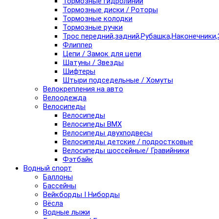
Тормозные гидролинии
Тормозные диски / Роторы
Тормозные колодки
Тормозные ручки
Трос передний,задний,Рубашка,Наконечники,
Флиппер
Цепи / Замок для цепи
Шатуны / Звезды
Шифтеры
Штыри подседельные / Хомуты
Велокрепления на авто
Велоодежда
Велосипеды
Велосипеды
Велосипеды BMX
Велосипеды двухподвесы
Велосипеды детские / подростковые
Велосипеды шоссейные/ Гравийники
Фэтбайк
Водный спорт
Баллоны
Бассейны
Вейкборды I Ниборды
Вёсла
Водные лыжи