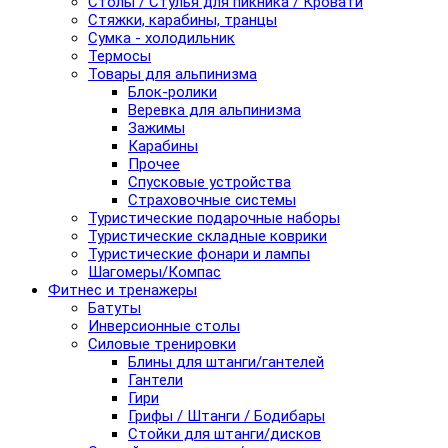
Столы / Стулья для пикника / Кровати
Стяжки, карабины, транцы
Сумка - холодильник
Термосы
Товары для альпинизма
Блок-ролики
Веревка для альпинизма
Зажимы
Карабины
Прочее
Спусковые устройства
Страховочные системы
Туристические подарочные наборы
Туристические складные коврики
Туристические фонари и лампы
Шагомеры/Компас
Фитнес и тренажеры
Батуты
Инверсионные столы
Силовые тренировки
Блины для штанги/гантелей
Гантели
Гири
Грифы / Штанги / Бодибары
Стойки для штанги/дисков