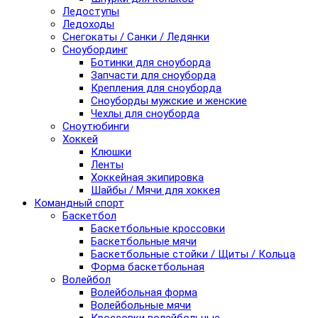
Ледоступы
Ледоходы
Снегокаты / Санки / Ледянки
Сноубординг
Ботинки для сноуборда
Запчасти для сноуборда
Крепления для сноуборда
Сноуборды мужские и женские
Чехлы для сноуборда
Сноутюбинги
Хоккей
Клюшки
Ленты
Хоккейная экипировка
Шайбы / Мячи для хоккея
Командный спорт
Баскетбол
Баскетбольные кроссовки
Баскетбольные мячи
Баскетбольные стойки / Щиты / Кольца
Форма баскетбольная
Волейбол
Волейбольная форма
Волейбольные мячи