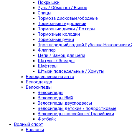
Покрышки
Руль / Обмотка / Вынос
Спицы
Тормоза дисковые/ободные
Тормозные гидролинии
Тормозные диски / Роторы
Тормозные колодки
Тормозные ручки
Трос передний,задний,Рубашка,Наконечники,
Флиппер
Цепи / Замок для цепи
Шатуны / Звезды
Шифтеры
Штыри подседельные / Хомуты
Велокрепления на авто
Велоодежда
Велосипеды
Велосипеды
Велосипеды BMX
Велосипеды двухподвесы
Велосипеды детские / подростковые
Велосипеды шоссейные/ Гравийники
Фэтбайк
Водный спорт
Баллоны