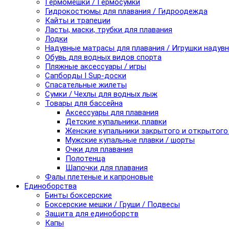
Гермомешки / Гермосумки
Гидрокостюмы для плавания / Гидроодежда
Кайты и трапеции
Ласты, маски, трубки для плавания
Лодки
Надувные матрасы для плавания / Игрушки надув
Обувь для водных видов спорта
Пляжные аксессуары / игры
Сапборды I Sup-доски
Спасательные жилеты
Сумки / Чехлы для водных лыж
Товары для бассейна
Аксессуары для плавания
Детские купальники, плавки
Женские купальники закрытого и открытого
Мужские купальные плавки / шорты
Очки для плавания
Полотенца
Шапочки для плавания
Фалы плетеные и капроновые
Единоборства
Бинты боксерские
Боксерские мешки / Груши / Подвесы
Защита для единоборств
Капы