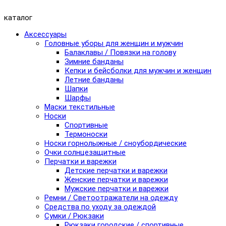
каталог
Аксессуары
Головные уборы для женщин и мужчин
Балаклавы / Повязки на голову
Зимние банданы
Кепки и бейсболки для мужчин и женщин
Летние банданы
Шапки
Шарфы
Маски текстильные
Носки
Спортивные
Термоноски
Носки горнолыжные / сноубордические
Очки солнцезащитные
Перчатки и варежки
Детские перчатки и варежки
Женские перчатки и варежки
Мужские перчатки и варежки
Ремни / Светоотражатели на одежду
Средства по уходу за одеждой
Сумки / Рюкзаки
Рюкзаки городские / спортивные