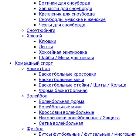
Ботинки для сноуборда
Запчасти для сноуборда
Крепления для сноуборда
Сноуборды мужские и женские
Чехлы для сноуборда
Сноутюбинги
Хоккей
Клюшки
Ленты
Хоккейная экипировка
Шайбы / Мячи для хоккея
Командный спорт
Баскетбол
Баскетбольные кроссовки
Баскетбольные мячи
Баскетбольные стойки / Щиты / Кольца
Форма баскетбольная
Волейбол
Волейбольная форма
Волейбольные мячи
Кроссовки волейбольные
Наколенники волейбольные / Защита
Сетка волейбольная
Футбол
Бутсы футбольные / футзальные / многоши