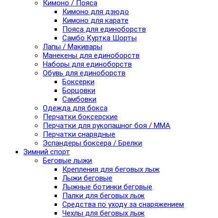
Кимоно / Пояса
Кимоно для дзюдо
Кимоно для карате
Пояса для единоборств
Самбо Куртка Шорты
Лапы / Макивары
Манекены для единоборств
Наборы для единоборств
Обувь для единоборств
Боксерки
Борцовки
Самбовки
Одежда для бокса
Перчатки боксерские
Перчатки для рукопашног боя / ММА
Перчатки снарядные
Эспандеры боксера / Брелки
Зимний спорт
Беговые лыжи
Крепления для беговых лыж
Лыжи беговые
Лыжные ботинки беговые
Палки для беговых лыж
Средства по уходу за снаряжением
Чехлы для беговых лыж