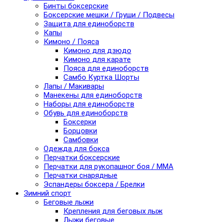
Бинты боксерские
Боксерские мешки / Груши / Подвесы
Защита для единоборств
Капы
Кимоно / Пояса
Кимоно для дзюдо
Кимоно для карате
Пояса для единоборств
Самбо Куртка Шорты
Лапы / Макивары
Манекены для единоборств
Наборы для единоборств
Обувь для единоборств
Боксерки
Борцовки
Самбовки
Одежда для бокса
Перчатки боксерские
Перчатки для рукопашног боя / ММА
Перчатки снарядные
Эспандеры боксера / Брелки
Зимний спорт
Беговые лыжи
Крепления для беговых лыж
Лыжи беговые