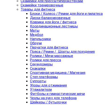
Скамейки для пресса/гиперэкстензии
Скамейки тренировочные
Товары для фитнеса
Блоки / Колесо / Ремни для йоги и пилатеса
Диски балансировачные
Коврики для йоги / фитнеса
Координационные лестницы
Маты
Медбол
Напульсники
Обручи
Перчатки для фитнеса
Пояса / Ремни / Шорты для похудения
Ролики / Мячи массажные
Ролики для пресса
Секундомеры
Скакалки
Спортивная медицина / Магнезия
Степ платформы
Суппорты
Упоры для отжимания
Утяжелители
Фитболы и гимнастические мячи
Чехлы на руку для телефона
Шейкеры / бутылочки