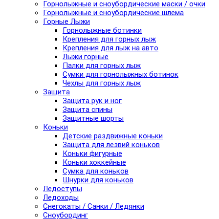
Горнолыжные и сноубордические маски / очки
Горнолыжные и сноубордические шлема
Горные Лыжи
Горнолыжные ботинки
Крепления для горных лыж
Крепления для лыж на авто
Лыжи горные
Палки для горных лыж
Сумки для горнолыжных ботинок
Чехлы для горных лыж
Защита
Защита рук и ног
Защита спины
Защитные шорты
Коньки
Детские раздвижные коньки
Защита для лезвий коньков
Коньки фигурные
Коньки хоккейные
Сумка для коньков
Шнурки для коньков
Ледоступы
Ледоходы
Снегокаты / Санки / Ледянки
Сноубординг