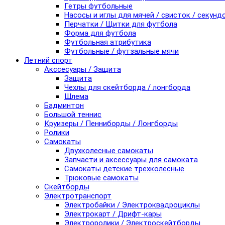
Гетры футбольные
Насосы и иглы для мячей / свисток / секунд
Перчатки / Щитки для футбола
Форма для футбола
Футбольная атрибутика
Футбольные / футзальные мячи
Летний спорт
Акссесуары / Защита
Защита
Чехлы для скейтборда / лонгборда
Шлема
Бадминтон
Большой теннис
Круизеры / Пенниборды / Лонгборды
Ролики
Самокаты
Двухколесные самокаты
Запчасти и аксессуары для самоката
Самокаты детские трехколесные
Трюковые самокаты
Скейтборды
Электротранспорт
Электробайки / Электроквадроциклы
Электрокарт / Дрифт-кары
Электроролики / Электроскейтборды