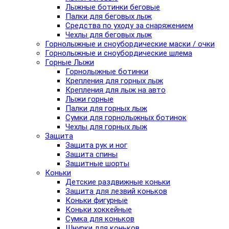
Лыжные ботинки беговые
Палки для беговых лыж
Средства по уходу за снаряжением
Чехлы для беговых лыж
Горнолыжные и сноубордические маски / очки
Горнолыжные и сноубордические шлема
Горные Лыжи
Горнолыжные ботинки
Крепления для горных лыж
Крепления для лыж на авто
Лыжи горные
Палки для горных лыж
Сумки для горнолыжных ботинок
Чехлы для горных лыж
Защита
Защита рук и ног
Защита спины
Защитные шорты
Коньки
Детские раздвижные коньки
Защита для лезвий коньков
Коньки фигурные
Коньки хоккейные
Сумка для коньков
Шнурки для коньков