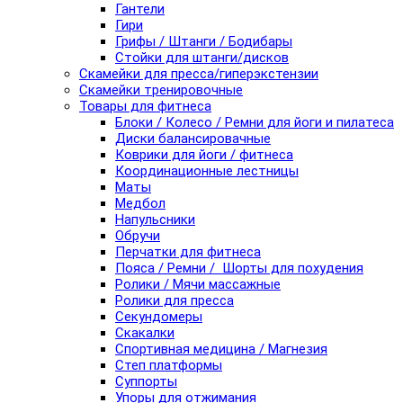
Гантели
Гири
Грифы / Штанги / Бодибары
Стойки для штанги/дисков
Скамейки для пресса/гиперэкстензии
Скамейки тренировочные
Товары для фитнеса
Блоки / Колесо / Ремни для йоги и пилатеса
Диски балансировачные
Коврики для йоги / фитнеса
Координационные лестницы
Маты
Медбол
Напульсники
Обручи
Перчатки для фитнеса
Пояса / Ремни / Шорты для похудения
Ролики / Мячи массажные
Ролики для пресса
Секундомеры
Скакалки
Спортивная медицина / Магнезия
Степ платформы
Суппорты
Упоры для отжимания