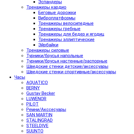
Эспандеры
Тренажеры кардио
Беговые дорожки
Виброплатформы
Тренажеры велосипедные
Тренажеры гребные
Тренажеры для бедер и ягодиц
Тренажеры эллиптические
Эйрбайки
Тренажеры силовые
Турники/брусья напольные
Турники/брусья настенные/распорные
Шведские стенки детские/аксессуары
Шведские стенки спортивные/аксессуары
Часы
AQUATICO
BERNY
Gustav Becker
LUWENOR
PILOT
Pемни/Акссесуары
SAN MARTIN
STALINGRAD
STEELDIVE
SUUNTO