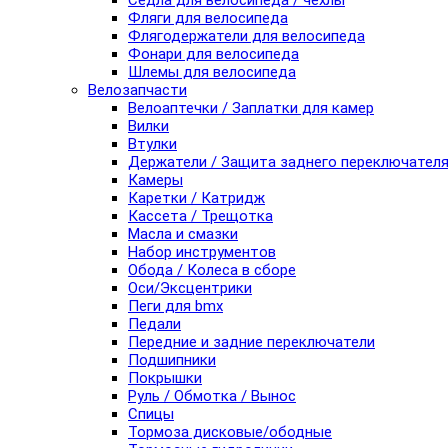
Седла для велосипеда / чехлы
Фляги для велосипеда
Флягодержатели для велосипеда
Фонари для велосипеда
Шлемы для велосипеда
Велозапчасти
Велоаптечки / Заплатки для камер
Вилки
Втулки
Держатели / Защита заднего переключател
Камеры
Каретки / Катридж
Кассета / Трещотка
Масла и смазки
Набор инструментов
Обода / Колеса в сборе
Оси/Эксцентрики
Пеги для bmx
Педали
Передние и задние переключатели
Подшипники
Покрышки
Руль / Обмотка / Вынос
Спицы
Тормоза дисковые/ободные