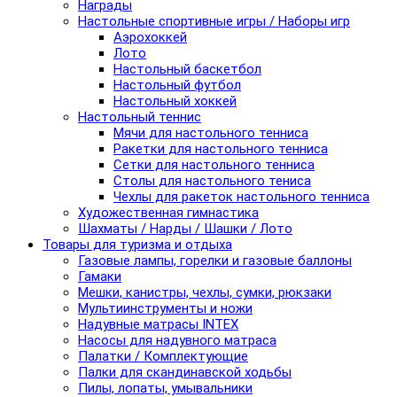
Награды
Настольные спортивные игры / Наборы игр
Аэрохоккей
Лото
Настольный баскетбол
Настольный футбол
Настольный хоккей
Настольный теннис
Мячи для настольного тенниса
Ракетки для настольного тенниса
Сетки для настольного тенниса
Столы для настольного тениса
Чехлы для ракеток настольного тенниса
Художественная гимнастика
Шахматы / Нарды / Шашки / Лото
Товары для туризма и отдыха
Газовые лампы, горелки и газовые баллоны
Гамаки
Мешки, канистры, чехлы, сумки, рюкзаки
Мультиинструменты и ножи
Надувные матрасы INTEX
Насосы для надувного матраса
Палатки / Комплектующие
Палки для скандинавской ходьбы
Пилы, лопаты, умывальники