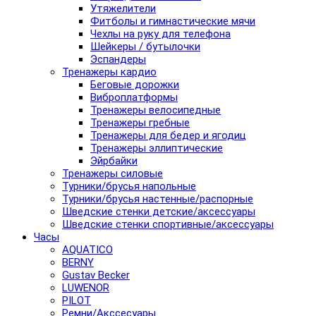
Утяжелители
Фитболы и гимнастические мячи
Чехлы на руку для телефона
Шейкеры / бутылочки
Эспандеры
Тренажеры кардио
Беговые дорожки
Виброплатформы
Тренажеры велосипедные
Тренажеры гребные
Тренажеры для бедер и ягодиц
Тренажеры эллиптические
Эйрбайки
Тренажеры силовые
Турники/брусья напольные
Турники/брусья настенные/распорные
Шведские стенки детские/аксессуары
Шведские стенки спортивные/аксессуары
Часы
AQUATICO
BERNY
Gustav Becker
LUWENOR
PILOT
Pемни/Акссесуары