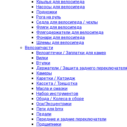
Крылья для велосипеда
Насосы для велосипеда
Подножки
Рога на руль
Седла для велосипеда / чехлы
Фляги для велосипеда
Флягодержатели для велосипеда
Фонари для велосипеда
Шлемы для велосипеда
Велозапчасти
Велоаптечки / Заплатки для камер
Вилки
Втулки
Держатели / Защита заднего переключател
Камеры
Каретки / Катридж
Кассета / Трещотка
Масла и смазки
Набор инструментов
Обода / Колеса в сборе
Оси/Эксцентрики
Пеги для bmx
Педали
Передние и задние переключатели
Подшипники