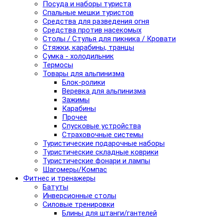
Посуда и наборы туриста
Спальные мешки туристов
Средства для разведения огня
Средства против насекомых
Столы / Стулья для пикника / Кровати
Стяжки, карабины, транцы
Сумка - холодильник
Термосы
Товары для альпинизма
Блок-ролики
Веревка для альпинизма
Зажимы
Карабины
Прочее
Спусковые устройства
Страховочные системы
Туристические подарочные наборы
Туристические складные коврики
Туристические фонари и лампы
Шагомеры/Компас
Фитнес и тренажеры
Батуты
Инверсионные столы
Силовые тренировки
Блины для штанги/гантелей