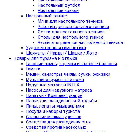
Настольный баскетбол
Настольный футбол
Настольный хоккей
Настольный теннис
Мячи для настольного тенниса
Ракетки для настольного тенниса
Сетки для настольного тенниса
Столы для настольного тениса
Чехлы для ракеток настольного тенниса
Художественная гимнастика
Шахматы / Нарды / Шашки / Лото
Товары для туризма и отдыха
Газовые лампы, горелки и газовые баллоны
Гамаки
Мешки, канистры, чехлы, сумки, рюкзаки
Мультиинструменты и ножи
Надувные матрасы INTEX
Насосы для надувного матраса
Палатки / Комплектующие
Палки для скандинавской ходьбы
Пилы, лопаты, умывальники
Посуда и наборы туриста
Спальные мешки туристов
Средства для разведения огня
Средства против насекомых