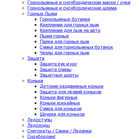
Горнолыжные и сноубордические маски / очки
Горнолыжные и сноубордические шлема
Горные Лыжи
Горнолыжные ботинки
Крепления для горных лыж
Крепления для лыж на авто
Лыжи горные
Палки для горных лыж
Сумки для горнолыжных ботинок
Чехлы для горных лыж
Защита
Защита рук и ног
Защита спины
Защитные шорты
Коньки
Детские раздвижные коньки
Защита для лезвий коньков
Коньки фигурные
Коньки хоккейные
Сумка для коньков
Шнурки для коньков
Ледоступы
Ледоходы
Снегокаты / Санки / Ледянки
Сноубординг