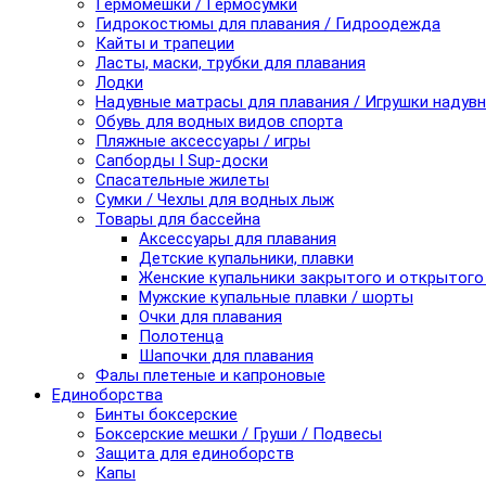
Гермомешки / Гермосумки
Гидрокостюмы для плавания / Гидроодежда
Кайты и трапеции
Ласты, маски, трубки для плавания
Лодки
Надувные матрасы для плавания / Игрушки надув
Обувь для водных видов спорта
Пляжные аксессуары / игры
Сапборды I Sup-доски
Спасательные жилеты
Сумки / Чехлы для водных лыж
Товары для бассейна
Аксессуары для плавания
Детские купальники, плавки
Женские купальники закрытого и открытого
Мужские купальные плавки / шорты
Очки для плавания
Полотенца
Шапочки для плавания
Фалы плетеные и капроновые
Единоборства
Бинты боксерские
Боксерские мешки / Груши / Подвесы
Защита для единоборств
Капы