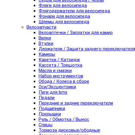
Седла для велосипеда / чехлы
Фляги для велосипеда
Флягодержатели для велосипеда
Фонари для велосипеда
Шлемы для велосипеда
Велозапчасти
Велоаптечки / Заплатки для камер
Вилки
Втулки
Держатели / Защита заднего переключател
Камеры
Каретки / Катридж
Кассета / Трещотка
Масла и смазки
Набор инструментов
Обода / Колеса в сборе
Оси/Эксцентрики
Пеги для bmx
Педали
Передние и задние переключатели
Подшипники
Покрышки
Руль / Обмотка / Вынос
Спицы
Тормоза дисковые/ободные