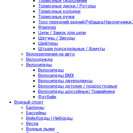
Тормозные гидролинии
Тормозные диски / Роторы
Тормозные колодки
Тормозные ручки
Трос передний,задний,Рубашка,Наконечники,
Флиппер
Цепи / Замок для цепи
Шатуны / Звезды
Шифтеры
Штыри подседельные / Хомуты
Велокрепления на авто
Велоодежда
Велосипеды
Велосипеды
Велосипеды BMX
Велосипеды двухподвесы
Велосипеды детские / подростковые
Велосипеды шоссейные/ Гравийники
Фэтбайк
Водный спорт
Баллоны
Бассейны
Вейкборды I Ниборды
Вёсла
Водные лыжи