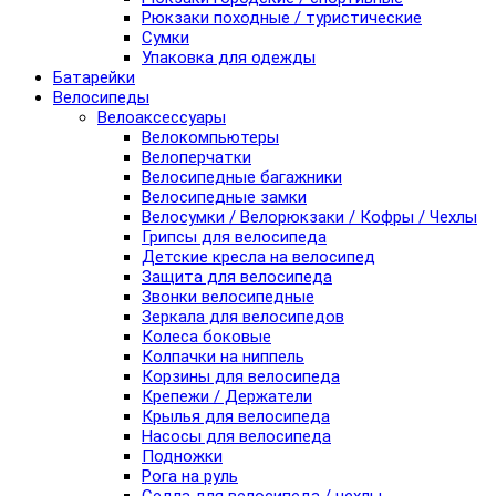
Рюкзаки походные / туристические
Сумки
Упаковка для одежды
Батарейки
Велосипеды
Велоаксессуары
Велокомпьютеры
Велоперчатки
Велосипедные багажники
Велосипедные замки
Велосумки / Велорюкзаки / Кофры / Чехлы
Грипсы для велосипеда
Детские кресла на велосипед
Защита для велосипеда
Звонки велосипедные
Зеркала для велосипедов
Колеса боковые
Колпачки на ниппель
Корзины для велосипеда
Крепежи / Держатели
Крылья для велосипеда
Насосы для велосипеда
Подножки
Рога на руль