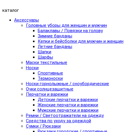
каталог
Аксессуары
Головные уборы для женщин и мужчин
Балаклавы / Повязки на голову
Зимние банданы
Кепки и бейсболки для мужчин и женщин
Летние банданы
Шапки
Шарфы
Маски текстильные
Носки
Спортивные
Термоноски
Носки горнолыжные / сноубордические
Очки солнцезащитные
Перчатки и варежки
Детские перчатки и варежки
Женские перчатки и варежки
Мужские перчатки и варежки
Ремни / Светоотражатели на одежду
Средства по уходу за одеждой
Сумки / Рюкзаки
Рюкзаки городские / спортивные