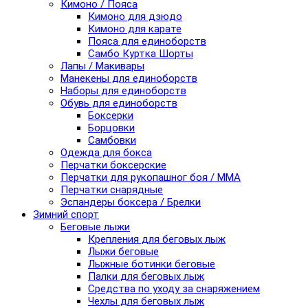
Кимоно / Пояса
Кимоно для дзюдо
Кимоно для карате
Пояса для единоборств
Самбо Куртка Шорты
Лапы / Макивары
Манекены для единоборств
Наборы для единоборств
Обувь для единоборств
Боксерки
Борцовки
Самбовки
Одежда для бокса
Перчатки боксерские
Перчатки для рукопашног боя / ММА
Перчатки снарядные
Эспандеры боксера / Брелки
Зимний спорт
Беговые лыжи
Крепления для беговых лыж
Лыжи беговые
Лыжные ботинки беговые
Палки для беговых лыж
Средства по уходу за снаряжением
Чехлы для беговых лыж