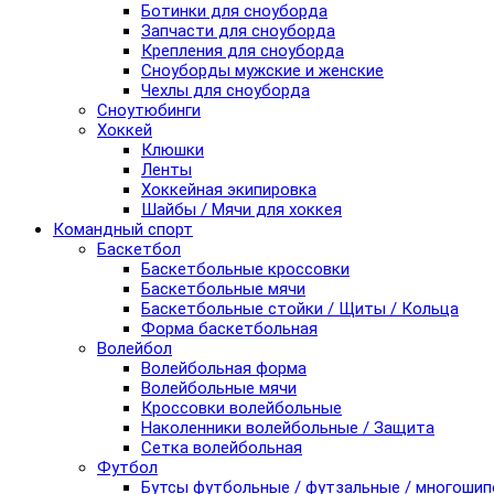
Ботинки для сноуборда
Запчасти для сноуборда
Крепления для сноуборда
Сноуборды мужские и женские
Чехлы для сноуборда
Сноутюбинги
Хоккей
Клюшки
Ленты
Хоккейная экипировка
Шайбы / Мячи для хоккея
Командный спорт
Баскетбол
Баскетбольные кроссовки
Баскетбольные мячи
Баскетбольные стойки / Щиты / Кольца
Форма баскетбольная
Волейбол
Волейбольная форма
Волейбольные мячи
Кроссовки волейбольные
Наколенники волейбольные / Защита
Сетка волейбольная
Футбол
Бутсы футбольные / футзальные / многоши