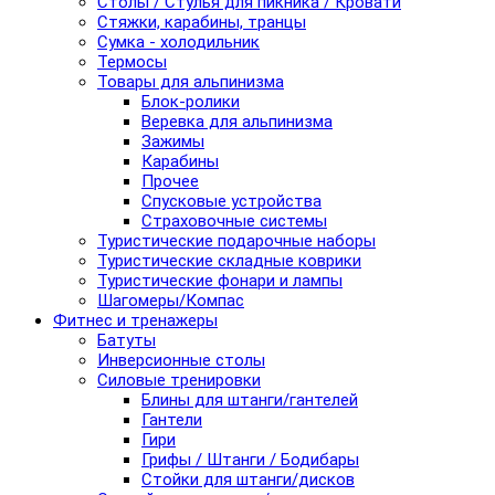
Столы / Стулья для пикника / Кровати
Стяжки, карабины, транцы
Сумка - холодильник
Термосы
Товары для альпинизма
Блок-ролики
Веревка для альпинизма
Зажимы
Карабины
Прочее
Спусковые устройства
Страховочные системы
Туристические подарочные наборы
Туристические складные коврики
Туристические фонари и лампы
Шагомеры/Компас
Фитнес и тренажеры
Батуты
Инверсионные столы
Силовые тренировки
Блины для штанги/гантелей
Гантели
Гири
Грифы / Штанги / Бодибары
Стойки для штанги/дисков