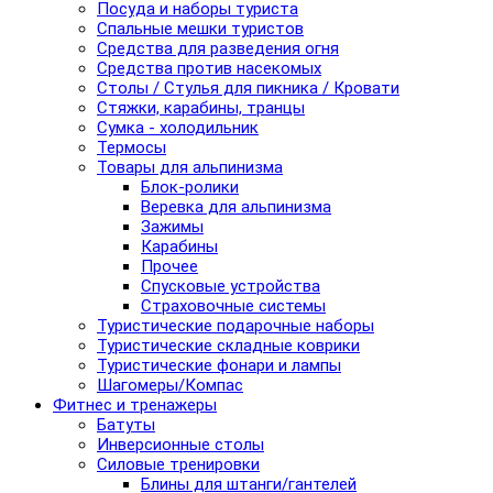
Посуда и наборы туриста
Спальные мешки туристов
Средства для разведения огня
Средства против насекомых
Столы / Стулья для пикника / Кровати
Стяжки, карабины, транцы
Сумка - холодильник
Термосы
Товары для альпинизма
Блок-ролики
Веревка для альпинизма
Зажимы
Карабины
Прочее
Спусковые устройства
Страховочные системы
Туристические подарочные наборы
Туристические складные коврики
Туристические фонари и лампы
Шагомеры/Компас
Фитнес и тренажеры
Батуты
Инверсионные столы
Силовые тренировки
Блины для штанги/гантелей