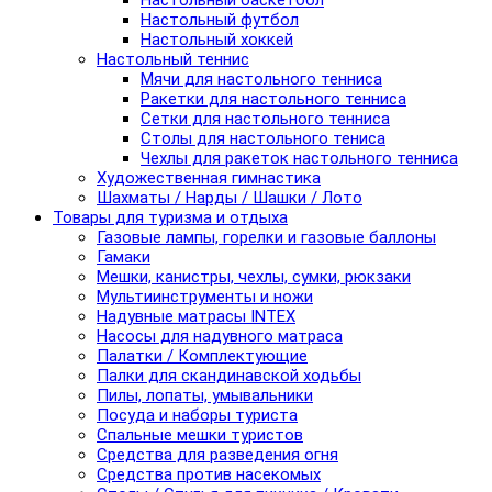
Настольный баскетбол
Настольный футбол
Настольный хоккей
Настольный теннис
Мячи для настольного тенниса
Ракетки для настольного тенниса
Сетки для настольного тенниса
Столы для настольного тениса
Чехлы для ракеток настольного тенниса
Художественная гимнастика
Шахматы / Нарды / Шашки / Лото
Товары для туризма и отдыха
Газовые лампы, горелки и газовые баллоны
Гамаки
Мешки, канистры, чехлы, сумки, рюкзаки
Мультиинструменты и ножи
Надувные матрасы INTEX
Насосы для надувного матраса
Палатки / Комплектующие
Палки для скандинавской ходьбы
Пилы, лопаты, умывальники
Посуда и наборы туриста
Спальные мешки туристов
Средства для разведения огня
Средства против насекомых