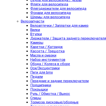
Седла для велосипеда / чехлы
Фляги для велосипеда
Флягодержатели для велосипеда
Фонари для велосипеда
Шлемы для велосипеда
Велозапчасти
Велоаптечки / Заплатки для камер
Вилки
Втулки
Держатели / Защита заднего переключател
Камеры
Каретки / Катридж
Кассета / Трещотка
Масла и смазки
Набор инструментов
Обода / Колеса в сборе
Оси/Эксцентрики
Пеги для bmx
Педали
Передние и задние переключатели
Подшипники
Покрышки
Руль / Обмотка / Вынос
Спицы
Тормоза дисковые/ободные