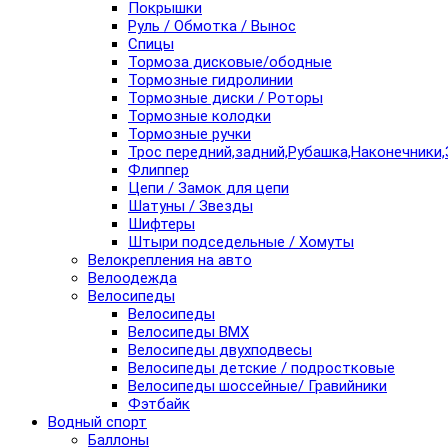
Покрышки
Руль / Обмотка / Вынос
Спицы
Тормоза дисковые/ободные
Тормозные гидролинии
Тормозные диски / Роторы
Тормозные колодки
Тормозные ручки
Трос передний,задний,Рубашка,Наконечники,
Флиппер
Цепи / Замок для цепи
Шатуны / Звезды
Шифтеры
Штыри подседельные / Хомуты
Велокрепления на авто
Велоодежда
Велосипеды
Велосипеды
Велосипеды BMX
Велосипеды двухподвесы
Велосипеды детские / подростковые
Велосипеды шоссейные/ Гравийники
Фэтбайк
Водный спорт
Баллоны