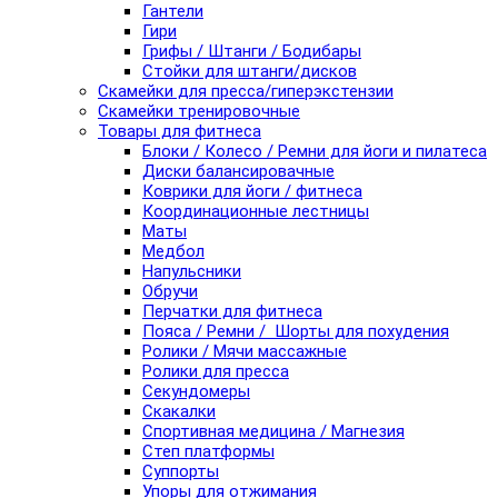
Гантели
Гири
Грифы / Штанги / Бодибары
Стойки для штанги/дисков
Скамейки для пресса/гиперэкстензии
Скамейки тренировочные
Товары для фитнеса
Блоки / Колесо / Ремни для йоги и пилатеса
Диски балансировачные
Коврики для йоги / фитнеса
Координационные лестницы
Маты
Медбол
Напульсники
Обручи
Перчатки для фитнеса
Пояса / Ремни / Шорты для похудения
Ролики / Мячи массажные
Ролики для пресса
Секундомеры
Скакалки
Спортивная медицина / Магнезия
Степ платформы
Суппорты
Упоры для отжимания