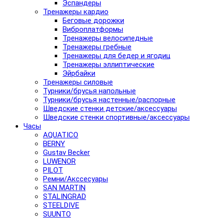
Эспандеры
Тренажеры кардио
Беговые дорожки
Виброплатформы
Тренажеры велосипедные
Тренажеры гребные
Тренажеры для бедер и ягодиц
Тренажеры эллиптические
Эйрбайки
Тренажеры силовые
Турники/брусья напольные
Турники/брусья настенные/распорные
Шведские стенки детские/аксессуары
Шведские стенки спортивные/аксессуары
Часы
AQUATICO
BERNY
Gustav Becker
LUWENOR
PILOT
Pемни/Акссесуары
SAN MARTIN
STALINGRAD
STEELDIVE
SUUNTO