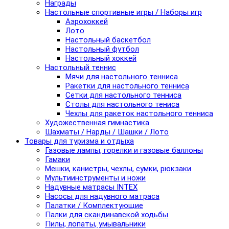
Награды
Настольные спортивные игры / Наборы игр
Аэрохоккей
Лото
Настольный баскетбол
Настольный футбол
Настольный хоккей
Настольный теннис
Мячи для настольного тенниса
Ракетки для настольного тенниса
Сетки для настольного тенниса
Столы для настольного тениса
Чехлы для ракеток настольного тенниса
Художественная гимнастика
Шахматы / Нарды / Шашки / Лото
Товары для туризма и отдыха
Газовые лампы, горелки и газовые баллоны
Гамаки
Мешки, канистры, чехлы, сумки, рюкзаки
Мультиинструменты и ножи
Надувные матрасы INTEX
Насосы для надувного матраса
Палатки / Комплектующие
Палки для скандинавской ходьбы
Пилы, лопаты, умывальники