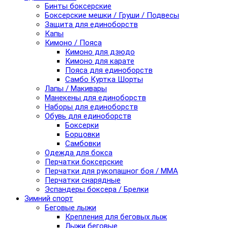
Бинты боксерские
Боксерские мешки / Груши / Подвесы
Защита для единоборств
Капы
Кимоно / Пояса
Кимоно для дзюдо
Кимоно для карате
Пояса для единоборств
Самбо Куртка Шорты
Лапы / Макивары
Манекены для единоборств
Наборы для единоборств
Обувь для единоборств
Боксерки
Борцовки
Самбовки
Одежда для бокса
Перчатки боксерские
Перчатки для рукопашног боя / ММА
Перчатки снарядные
Эспандеры боксера / Брелки
Зимний спорт
Беговые лыжи
Крепления для беговых лыж
Лыжи беговые