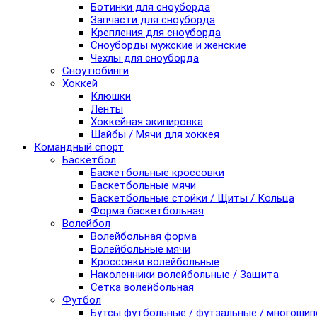
Ботинки для сноуборда
Запчасти для сноуборда
Крепления для сноуборда
Сноуборды мужские и женские
Чехлы для сноуборда
Сноутюбинги
Хоккей
Клюшки
Ленты
Хоккейная экипировка
Шайбы / Мячи для хоккея
Командный спорт
Баскетбол
Баскетбольные кроссовки
Баскетбольные мячи
Баскетбольные стойки / Щиты / Кольца
Форма баскетбольная
Волейбол
Волейбольная форма
Волейбольные мячи
Кроссовки волейбольные
Наколенники волейбольные / Защита
Сетка волейбольная
Футбол
Бутсы футбольные / футзальные / многоши