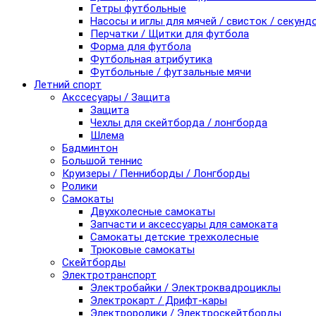
Гетры футбольные
Насосы и иглы для мячей / свисток / секунд
Перчатки / Щитки для футбола
Форма для футбола
Футбольная атрибутика
Футбольные / футзальные мячи
Летний спорт
Акссесуары / Защита
Защита
Чехлы для скейтборда / лонгборда
Шлема
Бадминтон
Большой теннис
Круизеры / Пенниборды / Лонгборды
Ролики
Самокаты
Двухколесные самокаты
Запчасти и аксессуары для самоката
Самокаты детские трехколесные
Трюковые самокаты
Скейтборды
Электротранспорт
Электробайки / Электроквадроциклы
Электрокарт / Дрифт-кары
Электроролики / Электроскейтборды