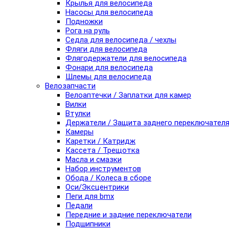
Крылья для велосипеда
Насосы для велосипеда
Подножки
Рога на руль
Седла для велосипеда / чехлы
Фляги для велосипеда
Флягодержатели для велосипеда
Фонари для велосипеда
Шлемы для велосипеда
Велозапчасти
Велоаптечки / Заплатки для камер
Вилки
Втулки
Держатели / Защита заднего переключател
Камеры
Каретки / Катридж
Кассета / Трещотка
Масла и смазки
Набор инструментов
Обода / Колеса в сборе
Оси/Эксцентрики
Пеги для bmx
Педали
Передние и задние переключатели
Подшипники