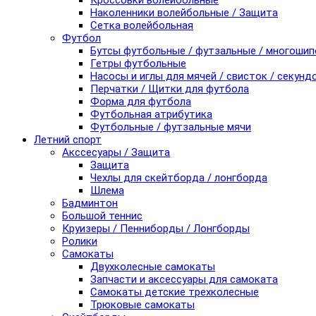
Кроссовки волейбольные
Наколенники волейбольные / Защита
Сетка волейбольная
Футбол
Бутсы футбольные / футзальные / многоши
Гетры футбольные
Насосы и иглы для мячей / свисток / секунд
Перчатки / Щитки для футбола
Форма для футбола
Футбольная атрибутика
Футбольные / футзальные мячи
Летний спорт
Акссесуары / Защита
Защита
Чехлы для скейтборда / лонгборда
Шлема
Бадминтон
Большой теннис
Круизеры / Пенниборды / Лонгборды
Ролики
Самокаты
Двухколесные самокаты
Запчасти и аксессуары для самоката
Самокаты детские трехколесные
Трюковые самокаты