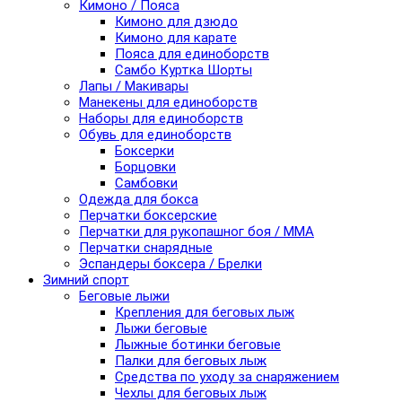
Кимоно / Пояса
Кимоно для дзюдо
Кимоно для карате
Пояса для единоборств
Самбо Куртка Шорты
Лапы / Макивары
Манекены для единоборств
Наборы для единоборств
Обувь для единоборств
Боксерки
Борцовки
Самбовки
Одежда для бокса
Перчатки боксерские
Перчатки для рукопашног боя / ММА
Перчатки снарядные
Эспандеры боксера / Брелки
Зимний спорт
Беговые лыжи
Крепления для беговых лыж
Лыжи беговые
Лыжные ботинки беговые
Палки для беговых лыж
Средства по уходу за снаряжением
Чехлы для беговых лыж