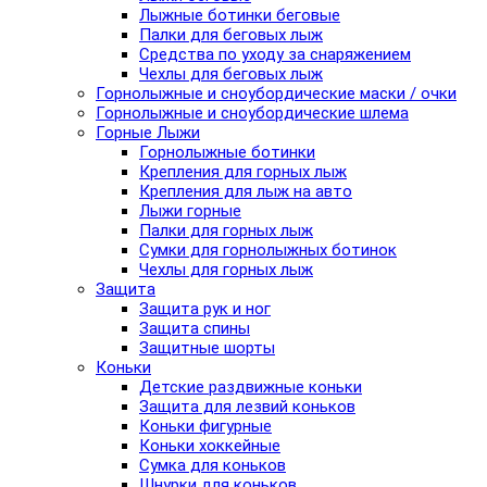
Лыжные ботинки беговые
Палки для беговых лыж
Средства по уходу за снаряжением
Чехлы для беговых лыж
Горнолыжные и сноубордические маски / очки
Горнолыжные и сноубордические шлема
Горные Лыжи
Горнолыжные ботинки
Крепления для горных лыж
Крепления для лыж на авто
Лыжи горные
Палки для горных лыж
Сумки для горнолыжных ботинок
Чехлы для горных лыж
Защита
Защита рук и ног
Защита спины
Защитные шорты
Коньки
Детские раздвижные коньки
Защита для лезвий коньков
Коньки фигурные
Коньки хоккейные
Сумка для коньков
Шнурки для коньков