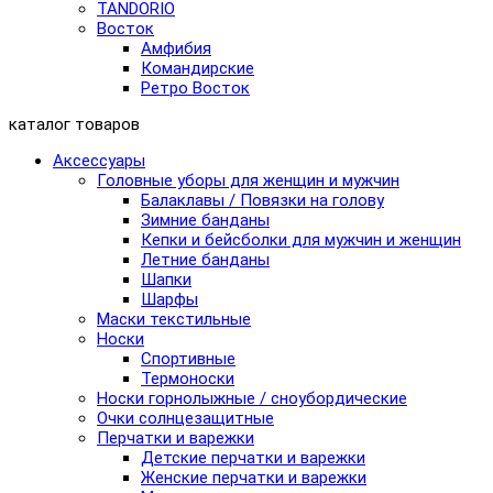
TANDORIO
Восток
Амфибия
Командирские
Ретро Восток
каталог товаров
Аксессуары
Головные уборы для женщин и мужчин
Балаклавы / Повязки на голову
Зимние банданы
Кепки и бейсболки для мужчин и женщин
Летние банданы
Шапки
Шарфы
Маски текстильные
Носки
Спортивные
Термоноски
Носки горнолыжные / сноубордические
Очки солнцезащитные
Перчатки и варежки
Детские перчатки и варежки
Женские перчатки и варежки