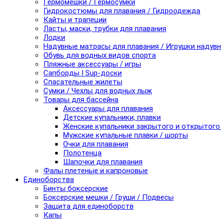
Гермомешки / Гермосумки
Гидрокостюмы для плавания / Гидроодежда
Кайты и трапеции
Ласты, маски, трубки для плавания
Лодки
Надувные матрасы для плавания / Игрушки надув
Обувь для водных видов спорта
Пляжные аксессуары / игры
Сапборды I Sup-доски
Спасательные жилеты
Сумки / Чехлы для водных лыж
Товары для бассейна
Аксессуары для плавания
Детские купальники, плавки
Женские купальники закрытого и открытого
Мужские купальные плавки / шорты
Очки для плавания
Полотенца
Шапочки для плавания
Фалы плетеные и капроновые
Единоборства
Бинты боксерские
Боксерские мешки / Груши / Подвесы
Защита для единоборств
Капы