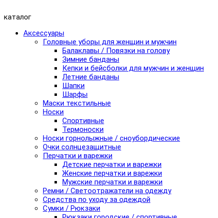
каталог
Аксессуары
Головные уборы для женщин и мужчин
Балаклавы / Повязки на голову
Зимние банданы
Кепки и бейсболки для мужчин и женщин
Летние банданы
Шапки
Шарфы
Маски текстильные
Носки
Спортивные
Термоноски
Носки горнолыжные / сноубордические
Очки солнцезащитные
Перчатки и варежки
Детские перчатки и варежки
Женские перчатки и варежки
Мужские перчатки и варежки
Ремни / Светоотражатели на одежду
Средства по уходу за одеждой
Сумки / Рюкзаки
Рюкзаки городские / спортивные