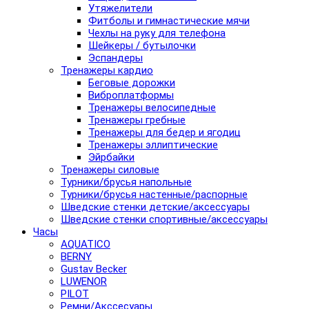
Утяжелители
Фитболы и гимнастические мячи
Чехлы на руку для телефона
Шейкеры / бутылочки
Эспандеры
Тренажеры кардио
Беговые дорожки
Виброплатформы
Тренажеры велосипедные
Тренажеры гребные
Тренажеры для бедер и ягодиц
Тренажеры эллиптические
Эйрбайки
Тренажеры силовые
Турники/брусья напольные
Турники/брусья настенные/распорные
Шведские стенки детские/аксессуары
Шведские стенки спортивные/аксессуары
Часы
AQUATICO
BERNY
Gustav Becker
LUWENOR
PILOT
Pемни/Акссесуары