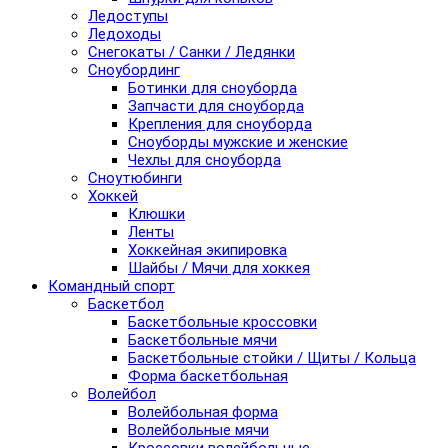
Ледоступы
Ледоходы
Снегокаты / Санки / Ледянки
Сноубординг
Ботинки для сноуборда
Запчасти для сноуборда
Крепления для сноуборда
Сноуборды мужские и женские
Чехлы для сноуборда
Сноутюбинги
Хоккей
Клюшки
Ленты
Хоккейная экипировка
Шайбы / Мячи для хоккея
Командный спорт
Баскетбол
Баскетбольные кроссовки
Баскетбольные мячи
Баскетбольные стойки / Щиты / Кольца
Форма баскетбольная
Волейбол
Волейбольная форма
Волейбольные мячи