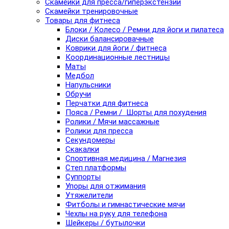
Скамейки для пресса/гиперэкстензии
Скамейки тренировочные
Товары для фитнеса
Блоки / Колесо / Ремни для йоги и пилатеса
Диски балансировачные
Коврики для йоги / фитнеса
Координационные лестницы
Маты
Медбол
Напульсники
Обручи
Перчатки для фитнеса
Пояса / Ремни / Шорты для похудения
Ролики / Мячи массажные
Ролики для пресса
Секундомеры
Скакалки
Спортивная медицина / Магнезия
Степ платформы
Суппорты
Упоры для отжимания
Утяжелители
Фитболы и гимнастические мячи
Чехлы на руку для телефона
Шейкеры / бутылочки