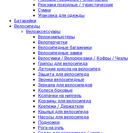
Рюкзаки походные / туристические
Сумки
Упаковка для одежды
Батарейки
Велосипеды
Велоаксессуары
Велокомпьютеры
Велоперчатки
Велосипедные багажники
Велосипедные замки
Велосумки / Велорюкзаки / Кофры / Чехлы
Грипсы для велосипеда
Детские кресла на велосипед
Защита для велосипеда
Звонки велосипедные
Зеркала для велосипедов
Колеса боковые
Колпачки на ниппель
Корзины для велосипеда
Крепежи / Держатели
Крылья для велосипеда
Насосы для велосипеда
Подножки
Рога на руль