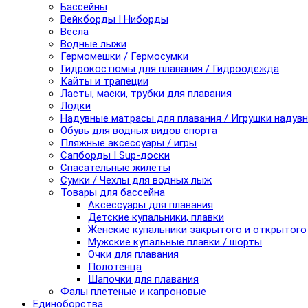
Бассейны
Вейкборды I Ниборды
Вёсла
Водные лыжи
Гермомешки / Гермосумки
Гидрокостюмы для плавания / Гидроодежда
Кайты и трапеции
Ласты, маски, трубки для плавания
Лодки
Надувные матрасы для плавания / Игрушки надув
Обувь для водных видов спорта
Пляжные аксессуары / игры
Сапборды I Sup-доски
Спасательные жилеты
Сумки / Чехлы для водных лыж
Товары для бассейна
Аксессуары для плавания
Детские купальники, плавки
Женские купальники закрытого и открытого
Мужские купальные плавки / шорты
Очки для плавания
Полотенца
Шапочки для плавания
Фалы плетеные и капроновые
Единоборства