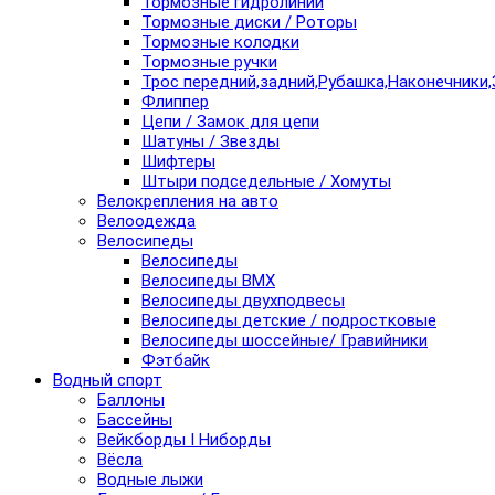
Тормозные гидролинии
Тормозные диски / Роторы
Тормозные колодки
Тормозные ручки
Трос передний,задний,Рубашка,Наконечники,
Флиппер
Цепи / Замок для цепи
Шатуны / Звезды
Шифтеры
Штыри подседельные / Хомуты
Велокрепления на авто
Велоодежда
Велосипеды
Велосипеды
Велосипеды BMX
Велосипеды двухподвесы
Велосипеды детские / подростковые
Велосипеды шоссейные/ Гравийники
Фэтбайк
Водный спорт
Баллоны
Бассейны
Вейкборды I Ниборды
Вёсла
Водные лыжи