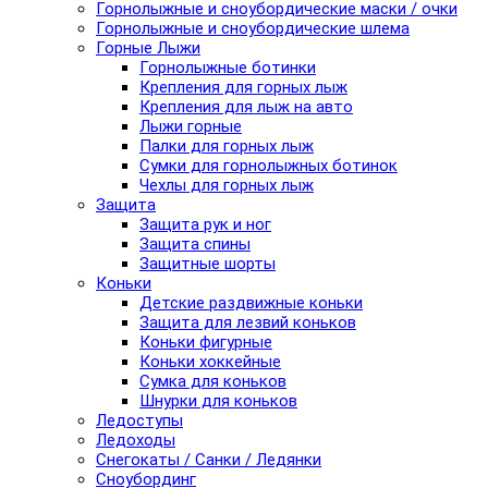
Горнолыжные и сноубордические маски / очки
Горнолыжные и сноубордические шлема
Горные Лыжи
Горнолыжные ботинки
Крепления для горных лыж
Крепления для лыж на авто
Лыжи горные
Палки для горных лыж
Сумки для горнолыжных ботинок
Чехлы для горных лыж
Защита
Защита рук и ног
Защита спины
Защитные шорты
Коньки
Детские раздвижные коньки
Защита для лезвий коньков
Коньки фигурные
Коньки хоккейные
Сумка для коньков
Шнурки для коньков
Ледоступы
Ледоходы
Снегокаты / Санки / Ледянки
Сноубординг