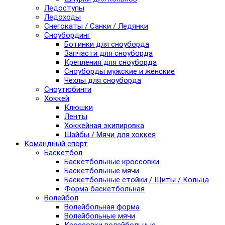
Ледоступы
Ледоходы
Снегокаты / Санки / Ледянки
Сноубординг
Ботинки для сноуборда
Запчасти для сноуборда
Крепления для сноуборда
Сноуборды мужские и женские
Чехлы для сноуборда
Сноутюбинги
Хоккей
Клюшки
Ленты
Хоккейная экипировка
Шайбы / Мячи для хоккея
Командный спорт
Баскетбол
Баскетбольные кроссовки
Баскетбольные мячи
Баскетбольные стойки / Щиты / Кольца
Форма баскетбольная
Волейбол
Волейбольная форма
Волейбольные мячи