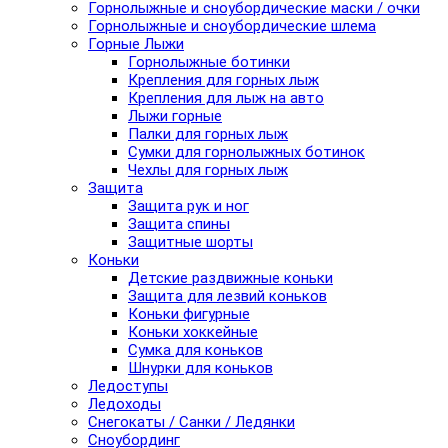
Горнолыжные и сноубордические маски / очки
Горнолыжные и сноубордические шлема
Горные Лыжи
Горнолыжные ботинки
Крепления для горных лыж
Крепления для лыж на авто
Лыжи горные
Палки для горных лыж
Сумки для горнолыжных ботинок
Чехлы для горных лыж
Защита
Защита рук и ног
Защита спины
Защитные шорты
Коньки
Детские раздвижные коньки
Защита для лезвий коньков
Коньки фигурные
Коньки хоккейные
Сумка для коньков
Шнурки для коньков
Ледоступы
Ледоходы
Снегокаты / Санки / Ледянки
Сноубординг