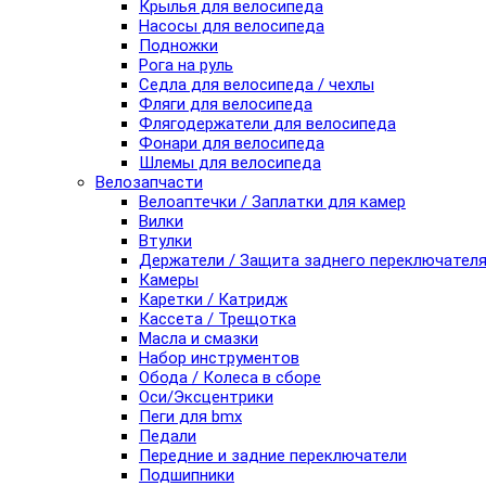
Крылья для велосипеда
Насосы для велосипеда
Подножки
Рога на руль
Седла для велосипеда / чехлы
Фляги для велосипеда
Флягодержатели для велосипеда
Фонари для велосипеда
Шлемы для велосипеда
Велозапчасти
Велоаптечки / Заплатки для камер
Вилки
Втулки
Держатели / Защита заднего переключател
Камеры
Каретки / Катридж
Кассета / Трещотка
Масла и смазки
Набор инструментов
Обода / Колеса в сборе
Оси/Эксцентрики
Пеги для bmx
Педали
Передние и задние переключатели
Подшипники