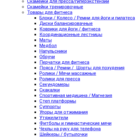
Скамейки для пресса/гиперэкстензии
Скамейки тренировочные
Товары для фитнеса
Блоки / Колесо / Ремни для йоги и пилатеса
Диски балансировачные
Коврики для йоги / фитнеса
Координационные лестницы
Маты
Медбол
Напульсники
Обручи
Перчатки для фитнеса
Пояса / Ремни / Шорты для похудения
Ролики / Мячи массажные
Ролики для пресса
Секундомеры
Скакалки
Спортивная медицина / Магнезия
Степ платформы
Суппорты
Упоры для отжимания
Утяжелители
Фитболы и гимнастические мячи
Чехлы на руку для телефона
Шейкеры / бутылочки