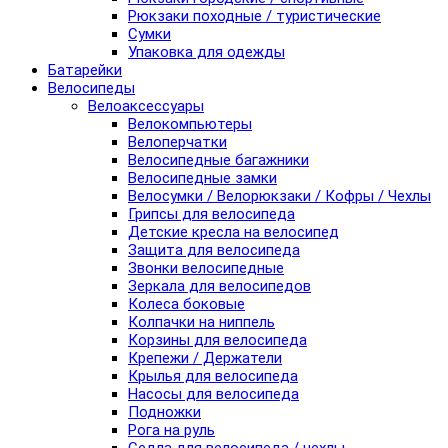
Рюкзаки походные / туристические
Сумки
Упаковка для одежды
Батарейки
Велосипеды
Велоаксессуары
Велокомпьютеры
Велоперчатки
Велосипедные багажники
Велосипедные замки
Велосумки / Велорюкзаки / Кофры / Чехлы
Грипсы для велосипеда
Детские кресла на велосипед
Защита для велосипеда
Звонки велосипедные
Зеркала для велосипедов
Колеса боковые
Колпачки на ниппель
Корзины для велосипеда
Крепежи / Держатели
Крылья для велосипеда
Насосы для велосипеда
Подножки
Рога на руль