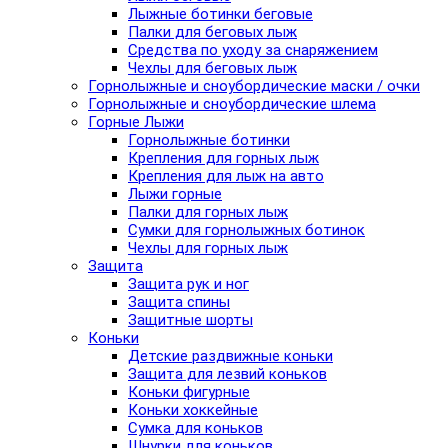
Лыжные ботинки беговые
Палки для беговых лыж
Средства по уходу за снаряжением
Чехлы для беговых лыж
Горнолыжные и сноубордические маски / очки
Горнолыжные и сноубордические шлема
Горные Лыжи
Горнолыжные ботинки
Крепления для горных лыж
Крепления для лыж на авто
Лыжи горные
Палки для горных лыж
Сумки для горнолыжных ботинок
Чехлы для горных лыж
Защита
Защита рук и ног
Защита спины
Защитные шорты
Коньки
Детские раздвижные коньки
Защита для лезвий коньков
Коньки фигурные
Коньки хоккейные
Сумка для коньков
Шнурки для коньков