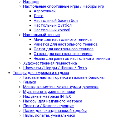
Награды
Настольные спортивные игры / Наборы игр
Аэрохоккей
Лото
Настольный баскетбол
Настольный футбол
Настольный хоккей
Настольный теннис
Мячи для настольного тенниса
Ракетки для настольного тенниса
Сетки для настольного тенниса
Столы для настольного тениса
Чехлы для ракеток настольного тенниса
Художественная гимнастика
Шахматы / Нарды / Шашки / Лото
Товары для туризма и отдыха
Газовые лампы, горелки и газовые баллоны
Гамаки
Мешки, канистры, чехлы, сумки, рюкзаки
Мультиинструменты и ножи
Надувные матрасы INTEX
Насосы для надувного матраса
Палатки / Комплектующие
Палки для скандинавской ходьбы
Пилы, лопаты, умывальники