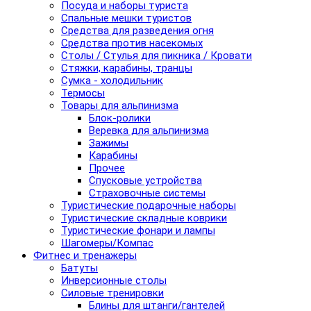
Посуда и наборы туриста
Спальные мешки туристов
Средства для разведения огня
Средства против насекомых
Столы / Стулья для пикника / Кровати
Стяжки, карабины, транцы
Сумка - холодильник
Термосы
Товары для альпинизма
Блок-ролики
Веревка для альпинизма
Зажимы
Карабины
Прочее
Спусковые устройства
Страховочные системы
Туристические подарочные наборы
Туристические складные коврики
Туристические фонари и лампы
Шагомеры/Компас
Фитнес и тренажеры
Батуты
Инверсионные столы
Силовые тренировки
Блины для штанги/гантелей