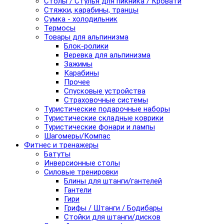
Столы / Стулья для пикника / Кровати
Стяжки, карабины, транцы
Сумка - холодильник
Термосы
Товары для альпинизма
Блок-ролики
Веревка для альпинизма
Зажимы
Карабины
Прочее
Спусковые устройства
Страховочные системы
Туристические подарочные наборы
Туристические складные коврики
Туристические фонари и лампы
Шагомеры/Компас
Фитнес и тренажеры
Батуты
Инверсионные столы
Силовые тренировки
Блины для штанги/гантелей
Гантели
Гири
Грифы / Штанги / Бодибары
Стойки для штанги/дисков