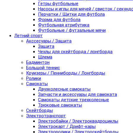
Гетры футбольные
Насосы и иглы для мячей / свисток / секунд
Перчатки / Щитки для футбола
Форма для футбола
Футбольная атрибутика
Футбольные / футзальные мячи
Летний спорт
Акссесуары / Защита
Защита
Чехлы для скейтборда / лонгборда
Шлема
Бадминтон
Большой теннис
Круизеры / Пенниборды / Лонгборды
Ролики
Самокаты
Двухколесные самокаты
Запчасти и аксессуары для самоката
Самокаты детские трехколесные
Трюковые самокаты
Скейтборды
Электротранспорт
Электробайки / Электроквадроциклы
Электрокарт / Дрифт-кары
Электроролики / Электроскейтборды