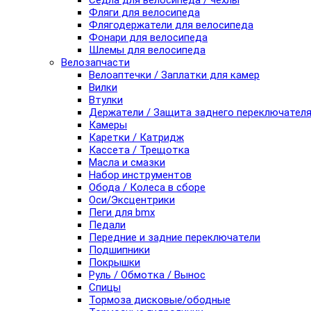
Седла для велосипеда / чехлы
Фляги для велосипеда
Флягодержатели для велосипеда
Фонари для велосипеда
Шлемы для велосипеда
Велозапчасти
Велоаптечки / Заплатки для камер
Вилки
Втулки
Держатели / Защита заднего переключател
Камеры
Каретки / Катридж
Кассета / Трещотка
Масла и смазки
Набор инструментов
Обода / Колеса в сборе
Оси/Эксцентрики
Пеги для bmx
Педали
Передние и задние переключатели
Подшипники
Покрышки
Руль / Обмотка / Вынос
Спицы
Тормоза дисковые/ободные