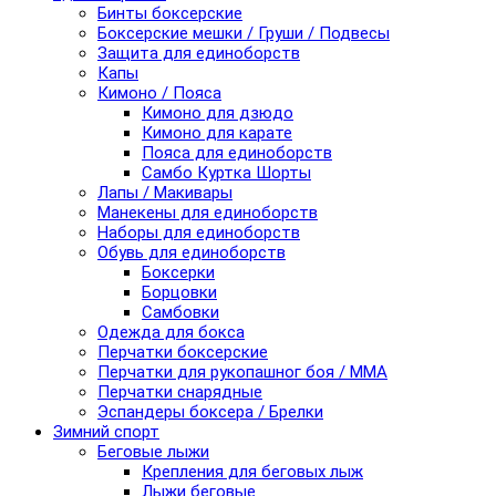
Бинты боксерские
Боксерские мешки / Груши / Подвесы
Защита для единоборств
Капы
Кимоно / Пояса
Кимоно для дзюдо
Кимоно для карате
Пояса для единоборств
Самбо Куртка Шорты
Лапы / Макивары
Манекены для единоборств
Наборы для единоборств
Обувь для единоборств
Боксерки
Борцовки
Самбовки
Одежда для бокса
Перчатки боксерские
Перчатки для рукопашног боя / ММА
Перчатки снарядные
Эспандеры боксера / Брелки
Зимний спорт
Беговые лыжи
Крепления для беговых лыж
Лыжи беговые