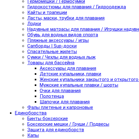
Гермомешки / Гермосумки
Гидрокостюмы для плавания / Гидроодежда
Кайты и трапеции
Ласты, маски, трубки для плавания
Лодки
Надувные матрасы для плавания / Игрушки надув
Обувь для водных видов спорта
Пляжные аксессуары / игры
Сапборды I Sup-доски
Спасательные жилеты
Сумки / Чехлы для водных лыж
Товары для бассейна
Аксессуары для плавания
Детские купальники, плавки
Женские купальники закрытого и открытого
Мужские купальные плавки / шорты
Очки для плавания
Полотенца
Шапочки для плавания
Фалы плетеные и капроновые
Единоборства
Бинты боксерские
Боксерские мешки / Груши / Подвесы
Защита для единоборств
Капы