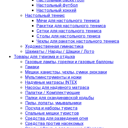
Настольный баскетбол
Настольный футбол
Настольный хоккей
Настольный теннис
Мячи для настольного тенниса
Ракетки для настольного тенниса
Сетки для настольного тенниса
Столы для настольного тениса
Чехлы для ракеток настольного тенниса
Художественная гимнастика
Шахматы / Нарды / Шашки / Лото
Товары для туризма и отдыха
Газовые лампы, горелки и газовые баллоны
Гамаки
Мешки, канистры, чехлы, сумки, рюкзаки
Мультиинструменты и ножи
Надувные матрасы INTEX
Насосы для надувного матраса
Палатки / Комплектующие
Палки для скандинавской ходьбы
Пилы, лопаты, умывальники
Посуда и наборы туриста
Спальные мешки туристов
Средства для разведения огня
Средства против насекомых