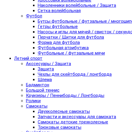
Кроссовки волейбольные
Наколенники волейбольные / Защита
Сетка волейбольная
Футбол
Бутсы футбольные / футзальные / многоши
Гетры футбольные
Насосы и иглы для мячей / свисток / секунд
Перчатки / Щитки для футбола
Форма для футбола
Футбольная атрибутика
Футбольные / футзальные мячи
Летний спорт
Акссесуары / Защита
Защита
Чехлы для скейтборда / лонгборда
Шлема
Бадминтон
Большой теннис
Круизеры / Пенниборды / Лонгборды
Ролики
Самокаты
Двухколесные самокаты
Запчасти и аксессуары для самоката
Самокаты детские трехколесные
Трюковые самокаты