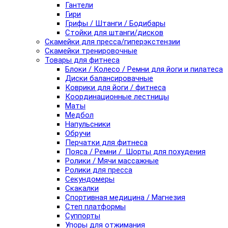
Гантели
Гири
Грифы / Штанги / Бодибары
Стойки для штанги/дисков
Скамейки для пресса/гиперэкстензии
Скамейки тренировочные
Товары для фитнеса
Блоки / Колесо / Ремни для йоги и пилатеса
Диски балансировачные
Коврики для йоги / фитнеса
Координационные лестницы
Маты
Медбол
Напульсники
Обручи
Перчатки для фитнеса
Пояса / Ремни / Шорты для похудения
Ролики / Мячи массажные
Ролики для пресса
Секундомеры
Скакалки
Спортивная медицина / Магнезия
Степ платформы
Суппорты
Упоры для отжимания