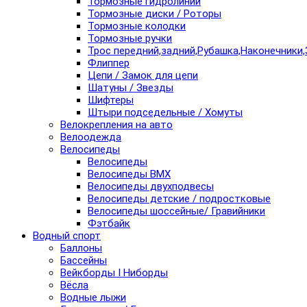
Тормозные гидролинии
Тормозные диски / Роторы
Тормозные колодки
Тормозные ручки
Трос передний,задний,Рубашка,Наконечники,
Флиппер
Цепи / Замок для цепи
Шатуны / Звезды
Шифтеры
Штыри подседельные / Хомуты
Велокрепления на авто
Велоодежда
Велосипеды
Велосипеды
Велосипеды BMX
Велосипеды двухподвесы
Велосипеды детские / подростковые
Велосипеды шоссейные/ Гравийники
Фэтбайк
Водный спорт
Баллоны
Бассейны
Вейкборды I Ниборды
Вёсла
Водные лыжи