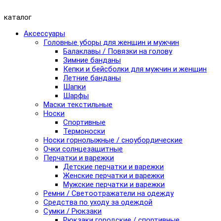
каталог
Аксессуары
Головные уборы для женщин и мужчин
Балаклавы / Повязки на голову
Зимние банданы
Кепки и бейсболки для мужчин и женщин
Летние банданы
Шапки
Шарфы
Маски текстильные
Носки
Спортивные
Термоноски
Носки горнолыжные / сноубордические
Очки солнцезащитные
Перчатки и варежки
Детские перчатки и варежки
Женские перчатки и варежки
Мужские перчатки и варежки
Ремни / Светоотражатели на одежду
Средства по уходу за одеждой
Сумки / Рюкзаки
Рюкзаки городские / спортивные