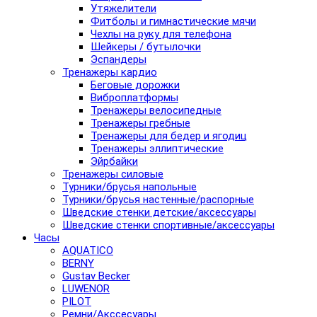
Утяжелители
Фитболы и гимнастические мячи
Чехлы на руку для телефона
Шейкеры / бутылочки
Эспандеры
Тренажеры кардио
Беговые дорожки
Виброплатформы
Тренажеры велосипедные
Тренажеры гребные
Тренажеры для бедер и ягодиц
Тренажеры эллиптические
Эйрбайки
Тренажеры силовые
Турники/брусья напольные
Турники/брусья настенные/распорные
Шведские стенки детские/аксессуары
Шведские стенки спортивные/аксессуары
Часы
AQUATICO
BERNY
Gustav Becker
LUWENOR
PILOT
Pемни/Акссесуары