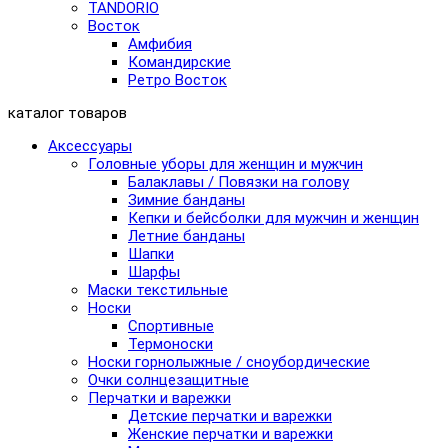
TANDORIO
Восток
Амфибия
Командирские
Ретро Восток
каталог товаров
Аксессуары
Головные уборы для женщин и мужчин
Балаклавы / Повязки на голову
Зимние банданы
Кепки и бейсболки для мужчин и женщин
Летние банданы
Шапки
Шарфы
Маски текстильные
Носки
Спортивные
Термоноски
Носки горнолыжные / сноубордические
Очки солнцезащитные
Перчатки и варежки
Детские перчатки и варежки
Женские перчатки и варежки