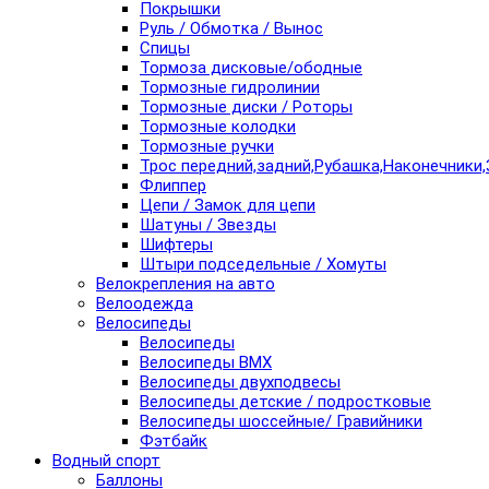
Покрышки
Руль / Обмотка / Вынос
Спицы
Тормоза дисковые/ободные
Тормозные гидролинии
Тормозные диски / Роторы
Тормозные колодки
Тормозные ручки
Трос передний,задний,Рубашка,Наконечники,
Флиппер
Цепи / Замок для цепи
Шатуны / Звезды
Шифтеры
Штыри подседельные / Хомуты
Велокрепления на авто
Велоодежда
Велосипеды
Велосипеды
Велосипеды BMX
Велосипеды двухподвесы
Велосипеды детские / подростковые
Велосипеды шоссейные/ Гравийники
Фэтбайк
Водный спорт
Баллоны