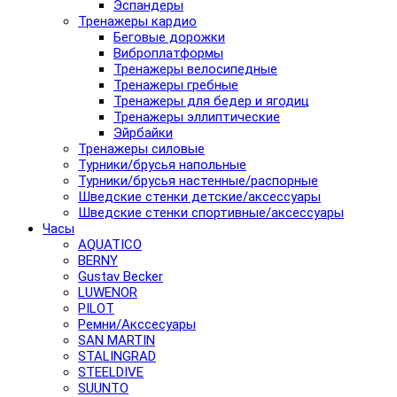
Эспандеры
Тренажеры кардио
Беговые дорожки
Виброплатформы
Тренажеры велосипедные
Тренажеры гребные
Тренажеры для бедер и ягодиц
Тренажеры эллиптические
Эйрбайки
Тренажеры силовые
Турники/брусья напольные
Турники/брусья настенные/распорные
Шведские стенки детские/аксессуары
Шведские стенки спортивные/аксессуары
Часы
AQUATICO
BERNY
Gustav Becker
LUWENOR
PILOT
Pемни/Акссесуары
SAN MARTIN
STALINGRAD
STEELDIVE
SUUNTO