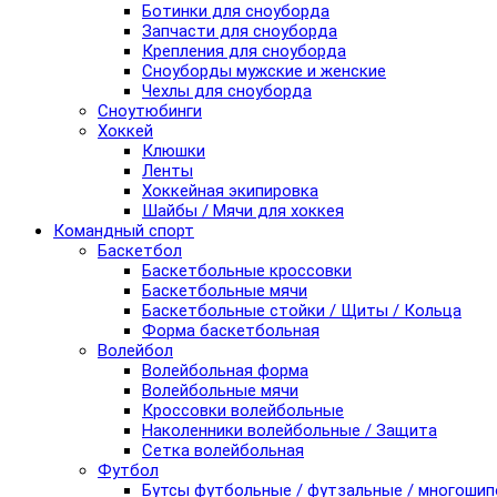
Ботинки для сноуборда
Запчасти для сноуборда
Крепления для сноуборда
Сноуборды мужские и женские
Чехлы для сноуборда
Сноутюбинги
Хоккей
Клюшки
Ленты
Хоккейная экипировка
Шайбы / Мячи для хоккея
Командный спорт
Баскетбол
Баскетбольные кроссовки
Баскетбольные мячи
Баскетбольные стойки / Щиты / Кольца
Форма баскетбольная
Волейбол
Волейбольная форма
Волейбольные мячи
Кроссовки волейбольные
Наколенники волейбольные / Защита
Сетка волейбольная
Футбол
Бутсы футбольные / футзальные / многоши