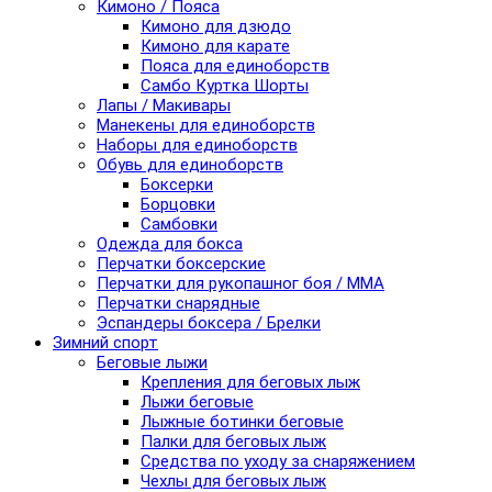
Кимоно / Пояса
Кимоно для дзюдо
Кимоно для карате
Пояса для единоборств
Самбо Куртка Шорты
Лапы / Макивары
Манекены для единоборств
Наборы для единоборств
Обувь для единоборств
Боксерки
Борцовки
Самбовки
Одежда для бокса
Перчатки боксерские
Перчатки для рукопашног боя / ММА
Перчатки снарядные
Эспандеры боксера / Брелки
Зимний спорт
Беговые лыжи
Крепления для беговых лыж
Лыжи беговые
Лыжные ботинки беговые
Палки для беговых лыж
Средства по уходу за снаряжением
Чехлы для беговых лыж