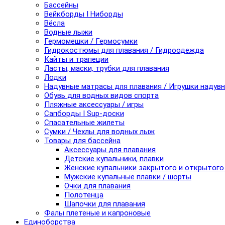
Бассейны
Вейкборды I Ниборды
Вёсла
Водные лыжи
Гермомешки / Гермосумки
Гидрокостюмы для плавания / Гидроодежда
Кайты и трапеции
Ласты, маски, трубки для плавания
Лодки
Надувные матрасы для плавания / Игрушки надув
Обувь для водных видов спорта
Пляжные аксессуары / игры
Сапборды I Sup-доски
Спасательные жилеты
Сумки / Чехлы для водных лыж
Товары для бассейна
Аксессуары для плавания
Детские купальники, плавки
Женские купальники закрытого и открытого
Мужские купальные плавки / шорты
Очки для плавания
Полотенца
Шапочки для плавания
Фалы плетеные и капроновые
Единоборства