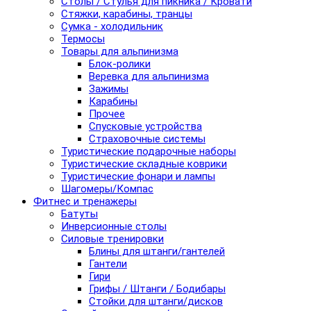
Столы / Стулья для пикника / Кровати
Стяжки, карабины, транцы
Сумка - холодильник
Термосы
Товары для альпинизма
Блок-ролики
Веревка для альпинизма
Зажимы
Карабины
Прочее
Спусковые устройства
Страховочные системы
Туристические подарочные наборы
Туристические складные коврики
Туристические фонари и лампы
Шагомеры/Компас
Фитнес и тренажеры
Батуты
Инверсионные столы
Силовые тренировки
Блины для штанги/гантелей
Гантели
Гири
Грифы / Штанги / Бодибары
Стойки для штанги/дисков