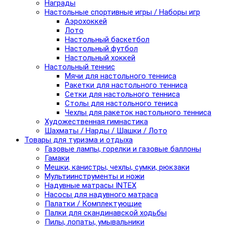
Награды
Настольные спортивные игры / Наборы игр
Аэрохоккей
Лото
Настольный баскетбол
Настольный футбол
Настольный хоккей
Настольный теннис
Мячи для настольного тенниса
Ракетки для настольного тенниса
Сетки для настольного тенниса
Столы для настольного тениса
Чехлы для ракеток настольного тенниса
Художественная гимнастика
Шахматы / Нарды / Шашки / Лото
Товары для туризма и отдыха
Газовые лампы, горелки и газовые баллоны
Гамаки
Мешки, канистры, чехлы, сумки, рюкзаки
Мультиинструменты и ножи
Надувные матрасы INTEX
Насосы для надувного матраса
Палатки / Комплектующие
Палки для скандинавской ходьбы
Пилы, лопаты, умывальники