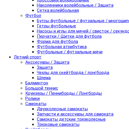
Кроссовки волейбольные
Наколенники волейбольные / Защита
Сетка волейбольная
Футбол
Бутсы футбольные / футзальные / многоши
Гетры футбольные
Насосы и иглы для мячей / свисток / секунд
Перчатки / Щитки для футбола
Форма для футбола
Футбольная атрибутика
Футбольные / футзальные мячи
Летний спорт
Акссесуары / Защита
Защита
Чехлы для скейтборда / лонгборда
Шлема
Бадминтон
Большой теннис
Круизеры / Пенниборды / Лонгборды
Ролики
Самокаты
Двухколесные самокаты
Запчасти и аксессуары для самоката
Самокаты детские трехколесные
Трюковые самокаты