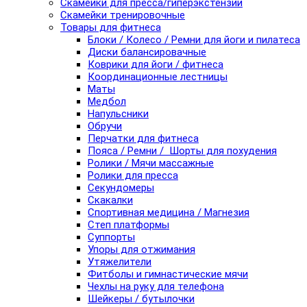
Скамейки для пресса/гиперэкстензии
Скамейки тренировочные
Товары для фитнеса
Блоки / Колесо / Ремни для йоги и пилатеса
Диски балансировачные
Коврики для йоги / фитнеса
Координационные лестницы
Маты
Медбол
Напульсники
Обручи
Перчатки для фитнеса
Пояса / Ремни / Шорты для похудения
Ролики / Мячи массажные
Ролики для пресса
Секундомеры
Скакалки
Спортивная медицина / Магнезия
Степ платформы
Суппорты
Упоры для отжимания
Утяжелители
Фитболы и гимнастические мячи
Чехлы на руку для телефона
Шейкеры / бутылочки