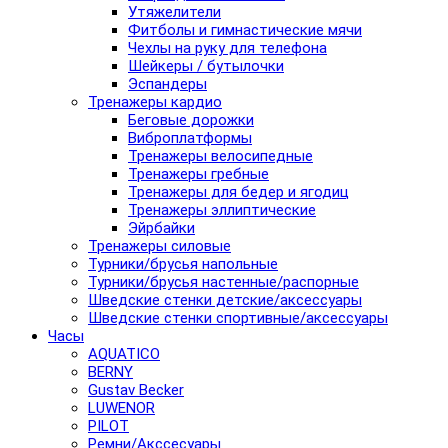
Утяжелители
Фитболы и гимнастические мячи
Чехлы на руку для телефона
Шейкеры / бутылочки
Эспандеры
Тренажеры кардио
Беговые дорожки
Виброплатформы
Тренажеры велосипедные
Тренажеры гребные
Тренажеры для бедер и ягодиц
Тренажеры эллиптические
Эйрбайки
Тренажеры силовые
Турники/брусья напольные
Турники/брусья настенные/распорные
Шведские стенки детские/аксессуары
Шведские стенки спортивные/аксессуары
Часы
AQUATICO
BERNY
Gustav Becker
LUWENOR
PILOT
Pемни/Акссесуары