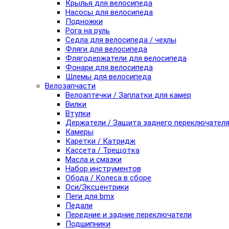
Крылья для велосипеда
Насосы для велосипеда
Подножки
Рога на руль
Седла для велосипеда / чехлы
Фляги для велосипеда
Флягодержатели для велосипеда
Фонари для велосипеда
Шлемы для велосипеда
Велозапчасти
Велоаптечки / Заплатки для камер
Вилки
Втулки
Держатели / Защита заднего переключател
Камеры
Каретки / Катридж
Кассета / Трещотка
Масла и смазки
Набор инструментов
Обода / Колеса в сборе
Оси/Эксцентрики
Пеги для bmx
Педали
Передние и задние переключатели
Подшипники