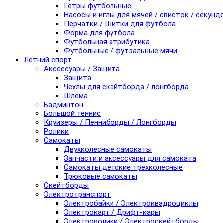
Гетры футбольные
Насосы и иглы для мячей / свисток / секунд
Перчатки / Щитки для футбола
Форма для футбола
Футбольная атрибутика
Футбольные / футзальные мячи
Летний спорт
Акссесуары / Защита
Защита
Чехлы для скейтборда / лонгборда
Шлема
Бадминтон
Большой теннис
Круизеры / Пенниборды / Лонгборды
Ролики
Самокаты
Двухколесные самокаты
Запчасти и аксессуары для самоката
Самокаты детские трехколесные
Трюковые самокаты
Скейтборды
Электротранспорт
Электробайки / Электроквадроциклы
Электрокарт / Дрифт-кары
Электроролики / Электроскейтборды