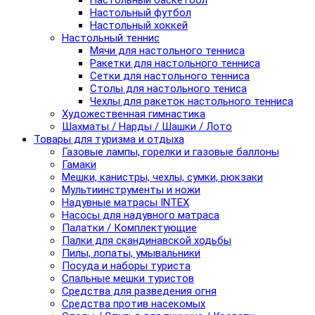
Настольный баскетбол
Настольный футбол
Настольный хоккей
Настольный теннис
Мячи для настольного тенниса
Ракетки для настольного тенниса
Сетки для настольного тенниса
Столы для настольного тениса
Чехлы для ракеток настольного тенниса
Художественная гимнастика
Шахматы / Нарды / Шашки / Лото
Товары для туризма и отдыха
Газовые лампы, горелки и газовые баллоны
Гамаки
Мешки, канистры, чехлы, сумки, рюкзаки
Мультиинструменты и ножи
Надувные матрасы INTEX
Насосы для надувного матраса
Палатки / Комплектующие
Палки для скандинавской ходьбы
Пилы, лопаты, умывальники
Посуда и наборы туриста
Спальные мешки туристов
Средства для разведения огня
Средства против насекомых