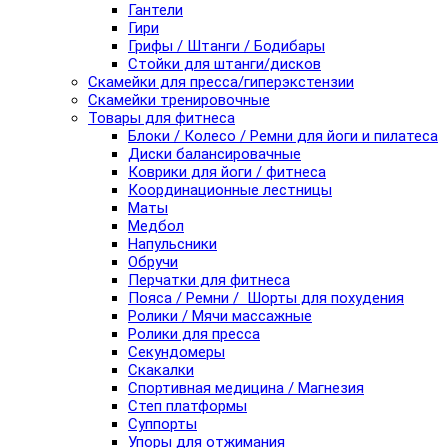
Гантели
Гири
Грифы / Штанги / Бодибары
Стойки для штанги/дисков
Скамейки для пресса/гиперэкстензии
Скамейки тренировочные
Товары для фитнеса
Блоки / Колесо / Ремни для йоги и пилатеса
Диски балансировачные
Коврики для йоги / фитнеса
Координационные лестницы
Маты
Медбол
Напульсники
Обручи
Перчатки для фитнеса
Пояса / Ремни / Шорты для похудения
Ролики / Мячи массажные
Ролики для пресса
Секундомеры
Скакалки
Спортивная медицина / Магнезия
Степ платформы
Суппорты
Упоры для отжимания