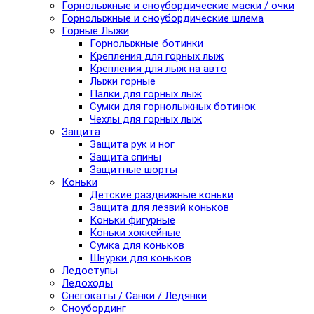
Горнолыжные и сноубордические маски / очки
Горнолыжные и сноубордические шлема
Горные Лыжи
Горнолыжные ботинки
Крепления для горных лыж
Крепления для лыж на авто
Лыжи горные
Палки для горных лыж
Сумки для горнолыжных ботинок
Чехлы для горных лыж
Защита
Защита рук и ног
Защита спины
Защитные шорты
Коньки
Детские раздвижные коньки
Защита для лезвий коньков
Коньки фигурные
Коньки хоккейные
Сумка для коньков
Шнурки для коньков
Ледоступы
Ледоходы
Снегокаты / Санки / Ледянки
Сноубординг