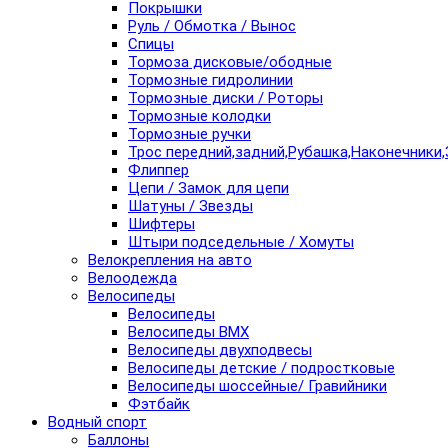
Покрышки
Руль / Обмотка / Вынос
Спицы
Тормоза дисковые/ободные
Тормозные гидролинии
Тормозные диски / Роторы
Тормозные колодки
Тормозные ручки
Трос передний,задний,Рубашка,Наконечники,
Флиппер
Цепи / Замок для цепи
Шатуны / Звезды
Шифтеры
Штыри подседельные / Хомуты
Велокрепления на авто
Велоодежда
Велосипеды
Велосипеды
Велосипеды BMX
Велосипеды двухподвесы
Велосипеды детские / подростковые
Велосипеды шоссейные/ Гравийники
Фэтбайк
Водный спорт
Баллоны