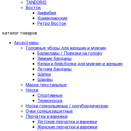
TANDORIO
Восток
Амфибия
Командирские
Ретро Восток
каталог товаров
Аксессуары
Головные уборы для женщин и мужчин
Балаклавы / Повязки на голову
Зимние банданы
Кепки и бейсболки для мужчин и женщин
Летние банданы
Шапки
Шарфы
Маски текстильные
Носки
Спортивные
Термоноски
Носки горнолыжные / сноубордические
Очки солнцезащитные
Перчатки и варежки
Детские перчатки и варежки
Женские перчатки и варежки