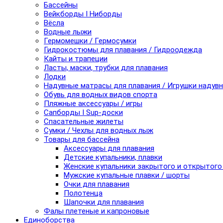
Бассейны
Вейкборды I Ниборды
Вёсла
Водные лыжи
Гермомешки / Гермосумки
Гидрокостюмы для плавания / Гидроодежда
Кайты и трапеции
Ласты, маски, трубки для плавания
Лодки
Надувные матрасы для плавания / Игрушки надув
Обувь для водных видов спорта
Пляжные аксессуары / игры
Сапборды I Sup-доски
Спасательные жилеты
Сумки / Чехлы для водных лыж
Товары для бассейна
Аксессуары для плавания
Детские купальники, плавки
Женские купальники закрытого и открытого
Мужские купальные плавки / шорты
Очки для плавания
Полотенца
Шапочки для плавания
Фалы плетеные и капроновые
Единоборства