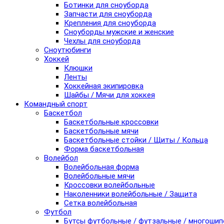
Ботинки для сноуборда
Запчасти для сноуборда
Крепления для сноуборда
Сноуборды мужские и женские
Чехлы для сноуборда
Сноутюбинги
Хоккей
Клюшки
Ленты
Хоккейная экипировка
Шайбы / Мячи для хоккея
Командный спорт
Баскетбол
Баскетбольные кроссовки
Баскетбольные мячи
Баскетбольные стойки / Щиты / Кольца
Форма баскетбольная
Волейбол
Волейбольная форма
Волейбольные мячи
Кроссовки волейбольные
Наколенники волейбольные / Защита
Сетка волейбольная
Футбол
Бутсы футбольные / футзальные / многоши