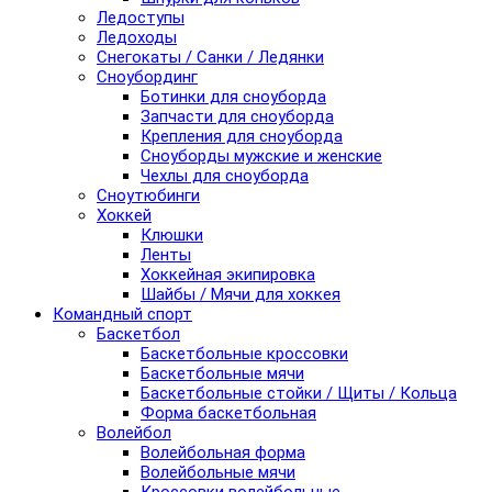
Ледоступы
Ледоходы
Снегокаты / Санки / Ледянки
Сноубординг
Ботинки для сноуборда
Запчасти для сноуборда
Крепления для сноуборда
Сноуборды мужские и женские
Чехлы для сноуборда
Сноутюбинги
Хоккей
Клюшки
Ленты
Хоккейная экипировка
Шайбы / Мячи для хоккея
Командный спорт
Баскетбол
Баскетбольные кроссовки
Баскетбольные мячи
Баскетбольные стойки / Щиты / Кольца
Форма баскетбольная
Волейбол
Волейбольная форма
Волейбольные мячи