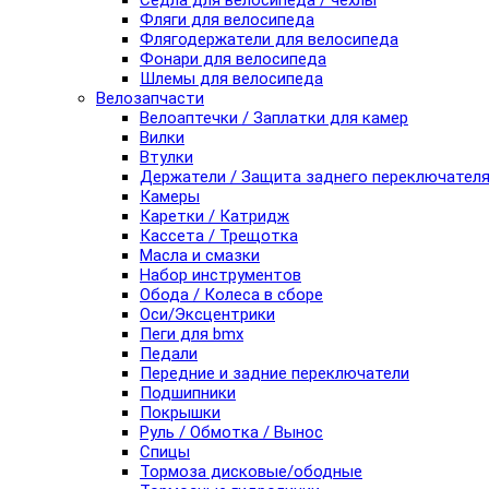
Седла для велосипеда / чехлы
Фляги для велосипеда
Флягодержатели для велосипеда
Фонари для велосипеда
Шлемы для велосипеда
Велозапчасти
Велоаптечки / Заплатки для камер
Вилки
Втулки
Держатели / Защита заднего переключател
Камеры
Каретки / Катридж
Кассета / Трещотка
Масла и смазки
Набор инструментов
Обода / Колеса в сборе
Оси/Эксцентрики
Пеги для bmx
Педали
Передние и задние переключатели
Подшипники
Покрышки
Руль / Обмотка / Вынос
Спицы
Тормоза дисковые/ободные