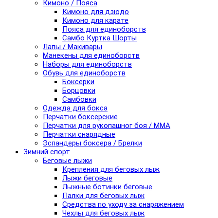
Кимоно / Пояса
Кимоно для дзюдо
Кимоно для карате
Пояса для единоборств
Самбо Куртка Шорты
Лапы / Макивары
Манекены для единоборств
Наборы для единоборств
Обувь для единоборств
Боксерки
Борцовки
Самбовки
Одежда для бокса
Перчатки боксерские
Перчатки для рукопашног боя / ММА
Перчатки снарядные
Эспандеры боксера / Брелки
Зимний спорт
Беговые лыжи
Крепления для беговых лыж
Лыжи беговые
Лыжные ботинки беговые
Палки для беговых лыж
Средства по уходу за снаряжением
Чехлы для беговых лыж