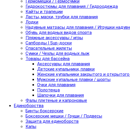
Гермомешки / Гермосумки
Гидрокостюмы для плавания / Гидроодежда
Кайты и трапеции
Ласты, маски, трубки для плавания
Лодки
Надувные матрасы для плавания / Игрушки надув
Обувь для водных видов спорта
Пляжные аксессуары / игры
Сапборды I Sup-доски
Спасательные жилеты
Сумки / Чехлы для водных лыж
Товары для бассейна
Аксессуары для плавания
Детские купальники, плавки
Женские купальники закрытого и открытого
Мужские купальные плавки / шорты
Очки для плавания
Полотенца
Шапочки для плавания
Фалы плетеные и капроновые
Единоборства
Бинты боксерские
Боксерские мешки / Груши / Подвесы
Защита для единоборств
Капы