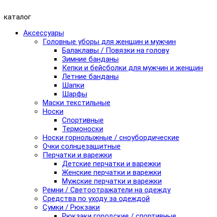
каталог
Аксессуары
Головные уборы для женщин и мужчин
Балаклавы / Повязки на голову
Зимние банданы
Кепки и бейсболки для мужчин и женщин
Летние банданы
Шапки
Шарфы
Маски текстильные
Носки
Спортивные
Термоноски
Носки горнолыжные / сноубордические
Очки солнцезащитные
Перчатки и варежки
Детские перчатки и варежки
Женские перчатки и варежки
Мужские перчатки и варежки
Ремни / Светоотражатели на одежду
Средства по уходу за одеждой
Сумки / Рюкзаки
Рюкзаки городские / спортивные