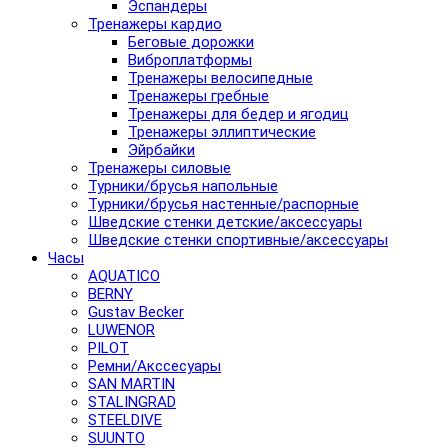
Эспандеры
Тренажеры кардио
Беговые дорожки
Виброплатформы
Тренажеры велосипедные
Тренажеры гребные
Тренажеры для бедер и ягодиц
Тренажеры эллиптические
Эйрбайки
Тренажеры силовые
Турники/брусья напольные
Турники/брусья настенные/распорные
Шведские стенки детские/аксессуары
Шведские стенки спортивные/аксессуары
Часы
AQUATICO
BERNY
Gustav Becker
LUWENOR
PILOT
Pемни/Акссесуары
SAN MARTIN
STALINGRAD
STEELDIVE
SUUNTO