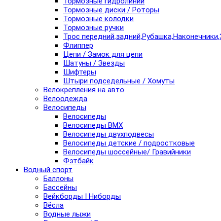
Тормозные гидролинии
Тормозные диски / Роторы
Тормозные колодки
Тормозные ручки
Трос передний,задний,Рубашка,Наконечники,
Флиппер
Цепи / Замок для цепи
Шатуны / Звезды
Шифтеры
Штыри подседельные / Хомуты
Велокрепления на авто
Велоодежда
Велосипеды
Велосипеды
Велосипеды BMX
Велосипеды двухподвесы
Велосипеды детские / подростковые
Велосипеды шоссейные/ Гравийники
Фэтбайк
Водный спорт
Баллоны
Бассейны
Вейкборды I Ниборды
Вёсла
Водные лыжи