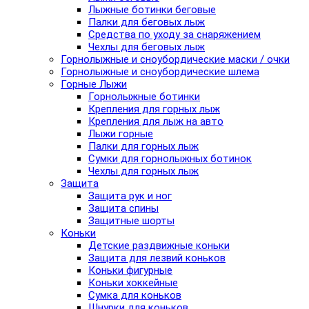
Лыжные ботинки беговые
Палки для беговых лыж
Средства по уходу за снаряжением
Чехлы для беговых лыж
Горнолыжные и сноубордические маски / очки
Горнолыжные и сноубордические шлема
Горные Лыжи
Горнолыжные ботинки
Крепления для горных лыж
Крепления для лыж на авто
Лыжи горные
Палки для горных лыж
Сумки для горнолыжных ботинок
Чехлы для горных лыж
Защита
Защита рук и ног
Защита спины
Защитные шорты
Коньки
Детские раздвижные коньки
Защита для лезвий коньков
Коньки фигурные
Коньки хоккейные
Сумка для коньков
Шнурки для коньков