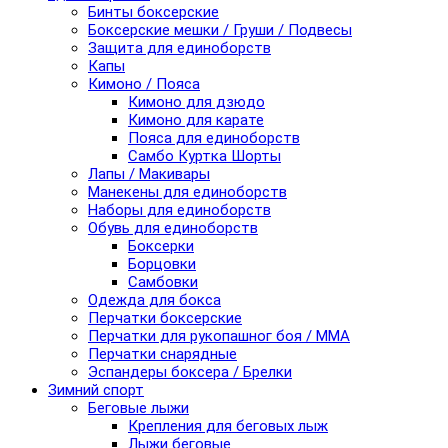
Бинты боксерские
Боксерские мешки / Груши / Подвесы
Защита для единоборств
Капы
Кимоно / Пояса
Кимоно для дзюдо
Кимоно для карате
Пояса для единоборств
Самбо Куртка Шорты
Лапы / Макивары
Манекены для единоборств
Наборы для единоборств
Обувь для единоборств
Боксерки
Борцовки
Самбовки
Одежда для бокса
Перчатки боксерские
Перчатки для рукопашног боя / ММА
Перчатки снарядные
Эспандеры боксера / Брелки
Зимний спорт
Беговые лыжи
Крепления для беговых лыж
Лыжи беговые