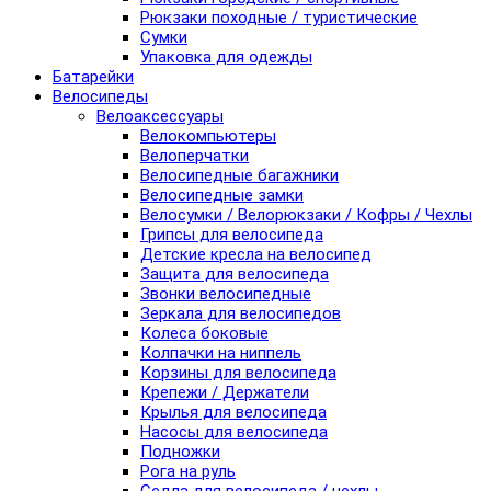
Рюкзаки походные / туристические
Сумки
Упаковка для одежды
Батарейки
Велосипеды
Велоаксессуары
Велокомпьютеры
Велоперчатки
Велосипедные багажники
Велосипедные замки
Велосумки / Велорюкзаки / Кофры / Чехлы
Грипсы для велосипеда
Детские кресла на велосипед
Защита для велосипеда
Звонки велосипедные
Зеркала для велосипедов
Колеса боковые
Колпачки на ниппель
Корзины для велосипеда
Крепежи / Держатели
Крылья для велосипеда
Насосы для велосипеда
Подножки
Рога на руль