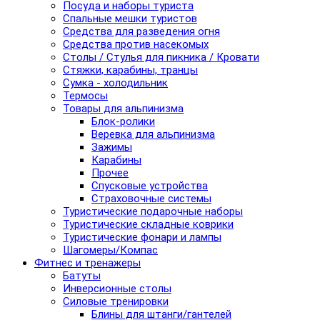
Посуда и наборы туриста
Спальные мешки туристов
Средства для разведения огня
Средства против насекомых
Столы / Стулья для пикника / Кровати
Стяжки, карабины, транцы
Сумка - холодильник
Термосы
Товары для альпинизма
Блок-ролики
Веревка для альпинизма
Зажимы
Карабины
Прочее
Спусковые устройства
Страховочные системы
Туристические подарочные наборы
Туристические складные коврики
Туристические фонари и лампы
Шагомеры/Компас
Фитнес и тренажеры
Батуты
Инверсионные столы
Силовые тренировки
Блины для штанги/гантелей