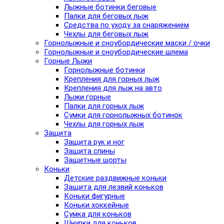
Лыжные ботинки беговые
Палки для беговых лыж
Средства по уходу за снаряжением
Чехлы для беговых лыж
Горнолыжные и сноубордические маски / очки
Горнолыжные и сноубордические шлема
Горные Лыжи
Горнолыжные ботинки
Крепления для горных лыж
Крепления для лыж на авто
Лыжи горные
Палки для горных лыж
Сумки для горнолыжных ботинок
Чехлы для горных лыж
Защита
Защита рук и ног
Защита спины
Защитные шорты
Коньки
Детские раздвижные коньки
Защита для лезвий коньков
Коньки фигурные
Коньки хоккейные
Сумка для коньков
Шнурки для коньков