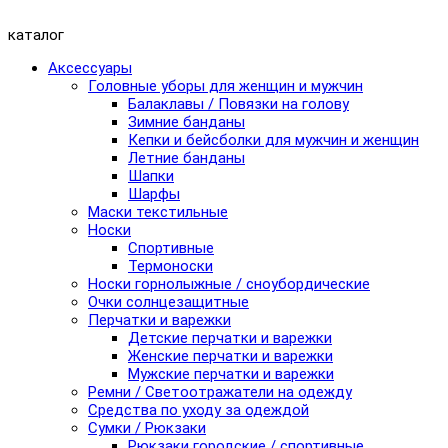
каталог
Аксессуары
Головные уборы для женщин и мужчин
Балаклавы / Повязки на голову
Зимние банданы
Кепки и бейсболки для мужчин и женщин
Летние банданы
Шапки
Шарфы
Маски текстильные
Носки
Спортивные
Термоноски
Носки горнолыжные / сноубордические
Очки солнцезащитные
Перчатки и варежки
Детские перчатки и варежки
Женские перчатки и варежки
Мужские перчатки и варежки
Ремни / Светоотражатели на одежду
Средства по уходу за одеждой
Сумки / Рюкзаки
Рюкзаки городские / спортивные