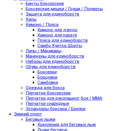
Бинты боксерские
Боксерские мешки / Груши / Подвесы
Защита для единоборств
Капы
Кимоно / Пояса
Кимоно для дзюдо
Кимоно для карате
Пояса для единоборств
Самбо Куртка Шорты
Лапы / Макивары
Манекены для единоборств
Наборы для единоборств
Обувь для единоборств
Боксерки
Борцовки
Самбовки
Одежда для бокса
Перчатки боксерские
Перчатки для рукопашног боя / ММА
Перчатки снарядные
Эспандеры боксера / Брелки
Зимний спорт
Беговые лыжи
Крепления для беговых лыж
Лыжи беговые