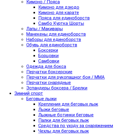
Кимоно / Пояса
Кимоно для дзюдо
Кимоно для карате
Пояса для единоборств
Самбо Куртка Шорты
Лапы / Макивары
Манекены для единоборств
Наборы для единоборств
Обувь для единоборств
Боксерки
Борцовки
Самбовки
Одежда для бокса
Перчатки боксерские
Перчатки для рукопашног боя / ММА
Перчатки снарядные
Эспандеры боксера / Брелки
Зимний спорт
Беговые лыжи
Крепления для беговых лыж
Лыжи беговые
Лыжные ботинки беговые
Палки для беговых лыж
Средства по уходу за снаряжением
Чехлы для беговых лыж