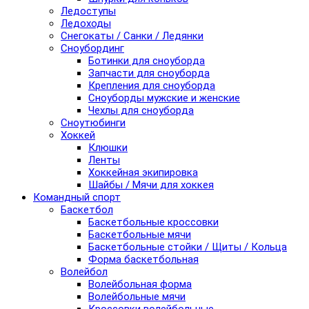
Ледоступы
Ледоходы
Снегокаты / Санки / Ледянки
Сноубординг
Ботинки для сноуборда
Запчасти для сноуборда
Крепления для сноуборда
Сноуборды мужские и женские
Чехлы для сноуборда
Сноутюбинги
Хоккей
Клюшки
Ленты
Хоккейная экипировка
Шайбы / Мячи для хоккея
Командный спорт
Баскетбол
Баскетбольные кроссовки
Баскетбольные мячи
Баскетбольные стойки / Щиты / Кольца
Форма баскетбольная
Волейбол
Волейбольная форма
Волейбольные мячи