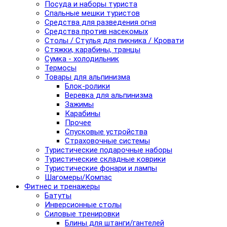
Посуда и наборы туриста
Спальные мешки туристов
Средства для разведения огня
Средства против насекомых
Столы / Стулья для пикника / Кровати
Стяжки, карабины, транцы
Сумка - холодильник
Термосы
Товары для альпинизма
Блок-ролики
Веревка для альпинизма
Зажимы
Карабины
Прочее
Спусковые устройства
Страховочные системы
Туристические подарочные наборы
Туристические складные коврики
Туристические фонари и лампы
Шагомеры/Компас
Фитнес и тренажеры
Батуты
Инверсионные столы
Силовые тренировки
Блины для штанги/гантелей