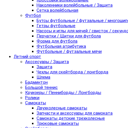
Кроссовки волейбольные
Наколенники волейбольные / Защита
Сетка волейбольная
Футбол
Бутсы футбольные / футзальные / многоши
Гетры футбольные
Насосы и иглы для мячей / свисток / секунд
Перчатки / Щитки для футбола
Форма для футбола
Футбольная атрибутика
Футбольные / футзальные мячи
Летний спорт
Акссесуары / Защита
Защита
Чехлы для скейтборда / лонгборда
Шлема
Бадминтон
Большой теннис
Круизеры / Пенниборды / Лонгборды
Ролики
Самокаты
Двухколесные самокаты
Запчасти и аксессуары для самоката
Самокаты детские трехколесные
Трюковые самокаты