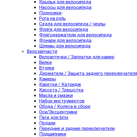
Крылья для велосипеда
Насосы для велосипеда
Подножки
Рога на руль
Седла для велосипеда / чехлы
Фляги для велосипеда
Флягодержатели для велосипеда
Фонари для велосипеда
Шлемы для велосипеда
Велозапчасти
Велоаптечки / Заплатки для камер
Вилки
Втулки
Держатели / Защита заднего переключател
Камеры
Каретки / Катридж
Кассета / Трещотка
Масла и смазки
Набор инструментов
Обода / Колеса в сборе
Оси/Эксцентрики
Пеги для bmx
Педали
Передние и задние переключатели
Подшипники