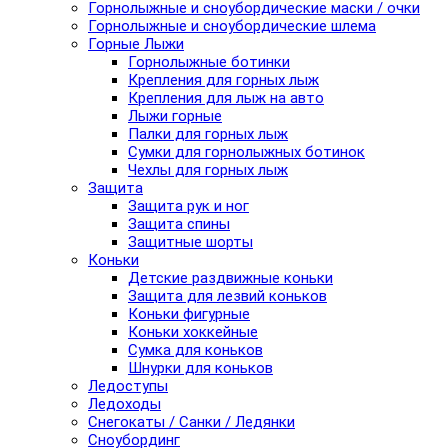
Горнолыжные и сноубордические маски / очки
Горнолыжные и сноубордические шлема
Горные Лыжи
Горнолыжные ботинки
Крепления для горных лыж
Крепления для лыж на авто
Лыжи горные
Палки для горных лыж
Сумки для горнолыжных ботинок
Чехлы для горных лыж
Защита
Защита рук и ног
Защита спины
Защитные шорты
Коньки
Детские раздвижные коньки
Защита для лезвий коньков
Коньки фигурные
Коньки хоккейные
Сумка для коньков
Шнурки для коньков
Ледоступы
Ледоходы
Снегокаты / Санки / Ледянки
Сноубординг