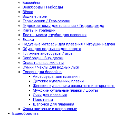
Бассейны
Вейкборды I Ниборды
Вёсла
Водные лыжи
Гермомешки / Гермосумки
Гидрокостюмы для плавания / Гидроодежда
Кайты и трапеции
Ласты, маски, трубки для плавания
Лодки
Надувные матрасы для плавания / Игрушки надув
Обувь для водных видов спорта
Пляжные аксессуары / игры
Сапборды I Sup-доски
Спасательные жилеты
Сумки / Чехлы для водных лыж
Товары для бассейна
Аксессуары для плавания
Детские купальники, плавки
Женские купальники закрытого и открытого
Мужские купальные плавки / шорты
Очки для плавания
Полотенца
Шапочки для плавания
Фалы плетеные и капроновые
Единоборства