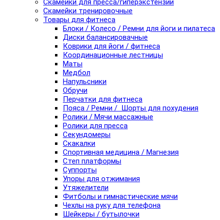
Скамейки для пресса/гиперэкстензии
Скамейки тренировочные
Товары для фитнеса
Блоки / Колесо / Ремни для йоги и пилатеса
Диски балансировачные
Коврики для йоги / фитнеса
Координационные лестницы
Маты
Медбол
Напульсники
Обручи
Перчатки для фитнеса
Пояса / Ремни / Шорты для похудения
Ролики / Мячи массажные
Ролики для пресса
Секундомеры
Скакалки
Спортивная медицина / Магнезия
Степ платформы
Суппорты
Упоры для отжимания
Утяжелители
Фитболы и гимнастические мячи
Чехлы на руку для телефона
Шейкеры / бутылочки