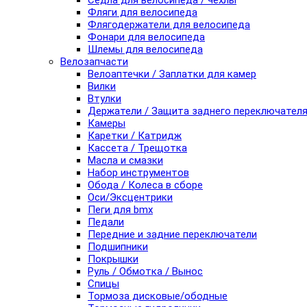
Седла для велосипеда / чехлы
Фляги для велосипеда
Флягодержатели для велосипеда
Фонари для велосипеда
Шлемы для велосипеда
Велозапчасти
Велоаптечки / Заплатки для камер
Вилки
Втулки
Держатели / Защита заднего переключател
Камеры
Каретки / Катридж
Кассета / Трещотка
Масла и смазки
Набор инструментов
Обода / Колеса в сборе
Оси/Эксцентрики
Пеги для bmx
Педали
Передние и задние переключатели
Подшипники
Покрышки
Руль / Обмотка / Вынос
Спицы
Тормоза дисковые/ободные