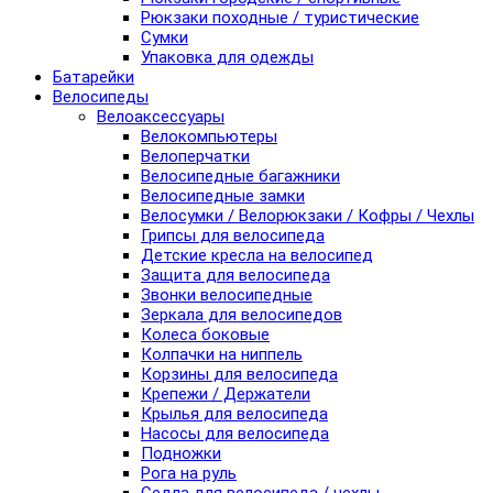
Рюкзаки походные / туристические
Сумки
Упаковка для одежды
Батарейки
Велосипеды
Велоаксессуары
Велокомпьютеры
Велоперчатки
Велосипедные багажники
Велосипедные замки
Велосумки / Велорюкзаки / Кофры / Чехлы
Грипсы для велосипеда
Детские кресла на велосипед
Защита для велосипеда
Звонки велосипедные
Зеркала для велосипедов
Колеса боковые
Колпачки на ниппель
Корзины для велосипеда
Крепежи / Держатели
Крылья для велосипеда
Насосы для велосипеда
Подножки
Рога на руль