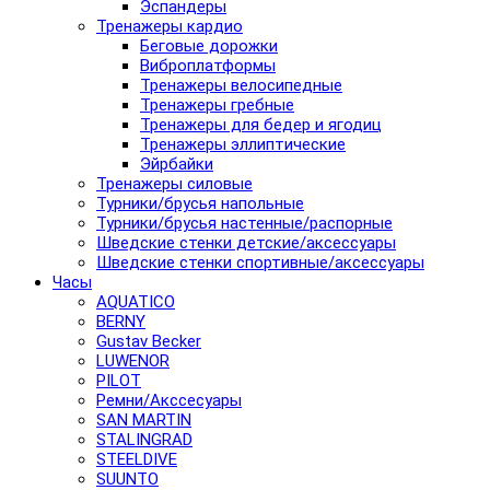
Эспандеры
Тренажеры кардио
Беговые дорожки
Виброплатформы
Тренажеры велосипедные
Тренажеры гребные
Тренажеры для бедер и ягодиц
Тренажеры эллиптические
Эйрбайки
Тренажеры силовые
Турники/брусья напольные
Турники/брусья настенные/распорные
Шведские стенки детские/аксессуары
Шведские стенки спортивные/аксессуары
Часы
AQUATICO
BERNY
Gustav Becker
LUWENOR
PILOT
Pемни/Акссесуары
SAN MARTIN
STALINGRAD
STEELDIVE
SUUNTO