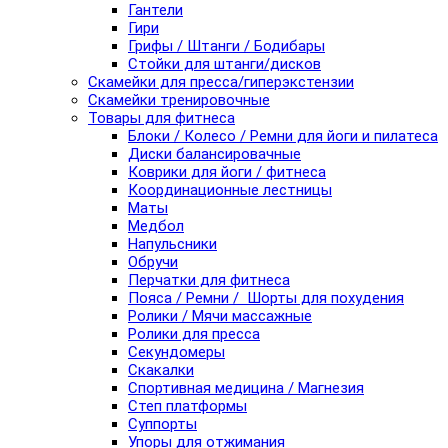
Гантели
Гири
Грифы / Штанги / Бодибары
Стойки для штанги/дисков
Скамейки для пресса/гиперэкстензии
Скамейки тренировочные
Товары для фитнеса
Блоки / Колесо / Ремни для йоги и пилатеса
Диски балансировачные
Коврики для йоги / фитнеса
Координационные лестницы
Маты
Медбол
Напульсники
Обручи
Перчатки для фитнеса
Пояса / Ремни / Шорты для похудения
Ролики / Мячи массажные
Ролики для пресса
Секундомеры
Скакалки
Спортивная медицина / Магнезия
Степ платформы
Суппорты
Упоры для отжимания