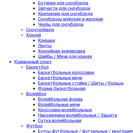
Ботинки для сноуборда
Запчасти для сноуборда
Крепления для сноуборда
Сноуборды мужские и женские
Чехлы для сноуборда
Сноутюбинги
Хоккей
Клюшки
Ленты
Хоккейная экипировка
Шайбы / Мячи для хоккея
Командный спорт
Баскетбол
Баскетбольные кроссовки
Баскетбольные мячи
Баскетбольные стойки / Щиты / Кольца
Форма баскетбольная
Волейбол
Волейбольная форма
Волейбольные мячи
Кроссовки волейбольные
Наколенники волейбольные / Защита
Сетка волейбольная
Футбол
Бутсы футбольные / футзальные / многоши