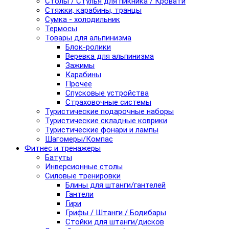
Столы / Стулья для пикника / Кровати
Стяжки, карабины, транцы
Сумка - холодильник
Термосы
Товары для альпинизма
Блок-ролики
Веревка для альпинизма
Зажимы
Карабины
Прочее
Спусковые устройства
Страховочные системы
Туристические подарочные наборы
Туристические складные коврики
Туристические фонари и лампы
Шагомеры/Компас
Фитнес и тренажеры
Батуты
Инверсионные столы
Силовые тренировки
Блины для штанги/гантелей
Гантели
Гири
Грифы / Штанги / Бодибары
Стойки для штанги/дисков