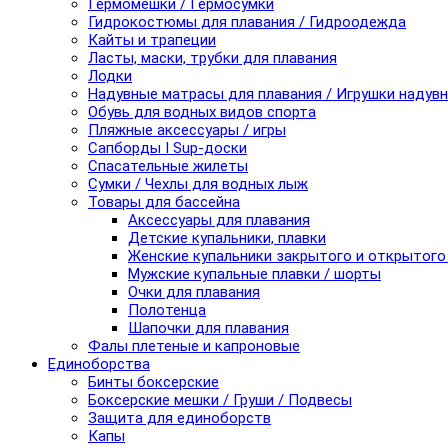
Гермомешки / Гермосумки
Гидрокостюмы для плавания / Гидроодежда
Кайты и трапеции
Ласты, маски, трубки для плавания
Лодки
Надувные матрасы для плавания / Игрушки надув
Обувь для водных видов спорта
Пляжные аксессуары / игры
Сапборды I Sup-доски
Спасательные жилеты
Сумки / Чехлы для водных лыж
Товары для бассейна
Аксессуары для плавания
Детские купальники, плавки
Женские купальники закрытого и открытого
Мужские купальные плавки / шорты
Очки для плавания
Полотенца
Шапочки для плавания
Фалы плетеные и капроновые
Единоборства
Бинты боксерские
Боксерские мешки / Груши / Подвесы
Защита для единоборств
Капы