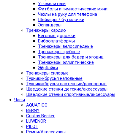
Утяжелители
Фитболы и гимнастические мячи
Чехлы на руку для телефона
Шейкеры / бутылочки
Эспандеры
Тренажеры кардио
Беговые дорожки
Виброплатформы
Тренажеры велосипедные
Тренажеры гребные
Тренажеры для бедер и ягодиц
Тренажеры эллиптические
Эйрбайки
Тренажеры силовые
Турники/брусья напольные
Турники/брусья настенные/распорные
Шведские стенки детские/аксессуары
Шведские стенки спортивные/аксессуары
Часы
AQUATICO
BERNY
Gustav Becker
LUWENOR
PILOT
Pемни/Акссесуары