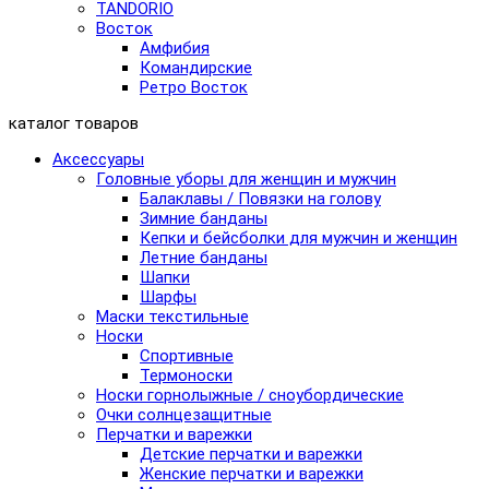
TANDORIO
Восток
Амфибия
Командирские
Ретро Восток
каталог товаров
Аксессуары
Головные уборы для женщин и мужчин
Балаклавы / Повязки на голову
Зимние банданы
Кепки и бейсболки для мужчин и женщин
Летние банданы
Шапки
Шарфы
Маски текстильные
Носки
Спортивные
Термоноски
Носки горнолыжные / сноубордические
Очки солнцезащитные
Перчатки и варежки
Детские перчатки и варежки
Женские перчатки и варежки