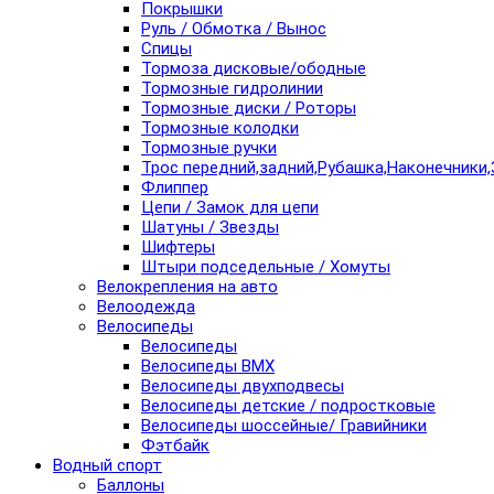
Покрышки
Руль / Обмотка / Вынос
Спицы
Тормоза дисковые/ободные
Тормозные гидролинии
Тормозные диски / Роторы
Тормозные колодки
Тормозные ручки
Трос передний,задний,Рубашка,Наконечники,
Флиппер
Цепи / Замок для цепи
Шатуны / Звезды
Шифтеры
Штыри подседельные / Хомуты
Велокрепления на авто
Велоодежда
Велосипеды
Велосипеды
Велосипеды BMX
Велосипеды двухподвесы
Велосипеды детские / подростковые
Велосипеды шоссейные/ Гравийники
Фэтбайк
Водный спорт
Баллоны