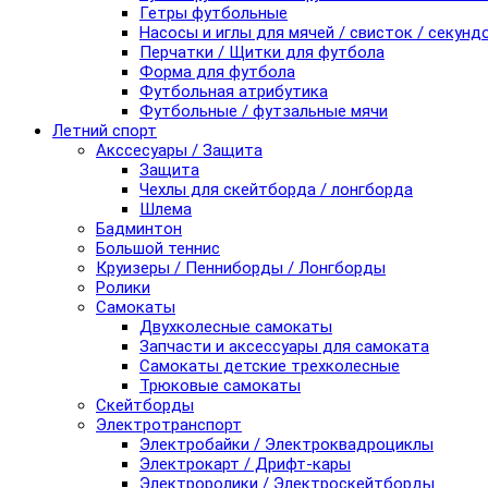
Гетры футбольные
Насосы и иглы для мячей / свисток / секунд
Перчатки / Щитки для футбола
Форма для футбола
Футбольная атрибутика
Футбольные / футзальные мячи
Летний спорт
Акссесуары / Защита
Защита
Чехлы для скейтборда / лонгборда
Шлема
Бадминтон
Большой теннис
Круизеры / Пенниборды / Лонгборды
Ролики
Самокаты
Двухколесные самокаты
Запчасти и аксессуары для самоката
Самокаты детские трехколесные
Трюковые самокаты
Скейтборды
Электротранспорт
Электробайки / Электроквадроциклы
Электрокарт / Дрифт-кары
Электроролики / Электроскейтборды