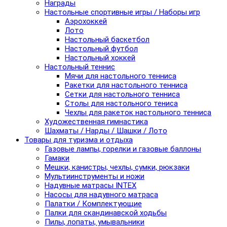
Награды
Настольные спортивные игры / Наборы игр
Аэрохоккей
Лото
Настольный баскетбол
Настольный футбол
Настольный хоккей
Настольный теннис
Мячи для настольного тенниса
Ракетки для настольного тенниса
Сетки для настольного тенниса
Столы для настольного тениса
Чехлы для ракеток настольного тенниса
Художественная гимнастика
Шахматы / Нарды / Шашки / Лото
Товары для туризма и отдыха
Газовые лампы, горелки и газовые баллоны
Гамаки
Мешки, канистры, чехлы, сумки, рюкзаки
Мультиинструменты и ножи
Надувные матрасы INTEX
Насосы для надувного матраса
Палатки / Комплектующие
Палки для скандинавской ходьбы
Пилы, лопаты, умывальники