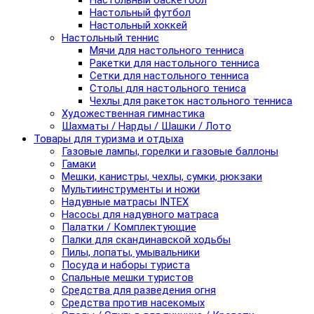
Настольный баскетбол
Настольный футбол
Настольный хоккей
Настольный теннис
Мячи для настольного тенниса
Ракетки для настольного тенниса
Сетки для настольного тенниса
Столы для настольного тениса
Чехлы для ракеток настольного тенниса
Художественная гимнастика
Шахматы / Нарды / Шашки / Лото
Товары для туризма и отдыха
Газовые лампы, горелки и газовые баллоны
Гамаки
Мешки, канистры, чехлы, сумки, рюкзаки
Мультиинструменты и ножи
Надувные матрасы INTEX
Насосы для надувного матраса
Палатки / Комплектующие
Палки для скандинавской ходьбы
Пилы, лопаты, умывальники
Посуда и наборы туриста
Спальные мешки туристов
Средства для разведения огня
Средства против насекомых