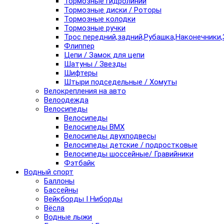
Тормозные гидролинии
Тормозные диски / Роторы
Тормозные колодки
Тормозные ручки
Трос передний,задний,Рубашка,Наконечники,
Флиппер
Цепи / Замок для цепи
Шатуны / Звезды
Шифтеры
Штыри подседельные / Хомуты
Велокрепления на авто
Велоодежда
Велосипеды
Велосипеды
Велосипеды BMX
Велосипеды двухподвесы
Велосипеды детские / подростковые
Велосипеды шоссейные/ Гравийники
Фэтбайк
Водный спорт
Баллоны
Бассейны
Вейкборды I Ниборды
Вёсла
Водные лыжи