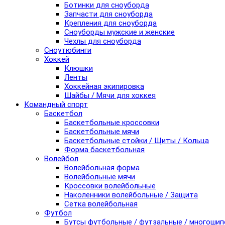
Ботинки для сноуборда
Запчасти для сноуборда
Крепления для сноуборда
Сноуборды мужские и женские
Чехлы для сноуборда
Сноутюбинги
Хоккей
Клюшки
Ленты
Хоккейная экипировка
Шайбы / Мячи для хоккея
Командный спорт
Баскетбол
Баскетбольные кроссовки
Баскетбольные мячи
Баскетбольные стойки / Щиты / Кольца
Форма баскетбольная
Волейбол
Волейбольная форма
Волейбольные мячи
Кроссовки волейбольные
Наколенники волейбольные / Защита
Сетка волейбольная
Футбол
Бутсы футбольные / футзальные / многоши