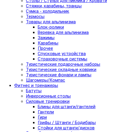
Столы / Стулья для пикника / Кровати
Стяжки, карабины, транцы
Сумка - холодильник
Термосы
Товары для альпинизма
Блок-ролики
Веревка для альпинизма
Зажимы
Карабины
Прочее
Спусковые устройства
Страховочные системы
Туристические подарочные наборы
Туристические складные коврики
Туристические фонари и лампы
Шагомеры/Компас
Фитнес и тренажеры
Батуты
Инверсионные столы
Силовые тренировки
Блины для штанги/гантелей
Гантели
Гири
Грифы / Штанги / Бодибары
Стойки для штанги/дисков