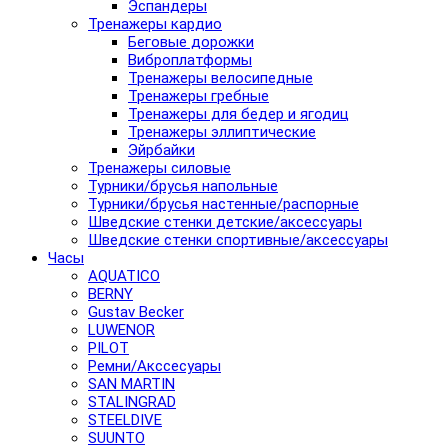
Эспандеры
Тренажеры кардио
Беговые дорожки
Виброплатформы
Тренажеры велосипедные
Тренажеры гребные
Тренажеры для бедер и ягодиц
Тренажеры эллиптические
Эйрбайки
Тренажеры силовые
Турники/брусья напольные
Турники/брусья настенные/распорные
Шведские стенки детские/аксессуары
Шведские стенки спортивные/аксессуары
Часы
AQUATICO
BERNY
Gustav Becker
LUWENOR
PILOT
Pемни/Акссесуары
SAN MARTIN
STALINGRAD
STEELDIVE
SUUNTO