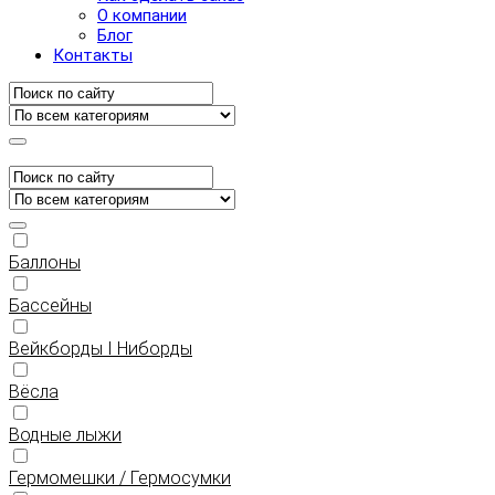
О компании
Блог
Контакты
Баллоны
Бассейны
Вейкборды I Ниборды
Вёсла
Водные лыжи
Гермомешки / Гермосумки