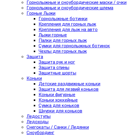
Горнолыжные и сноубордические маски / очки
Горнолыжные и сноубордические шлема
Горные Лыжи
Горнолыжные ботинки
Крепления для горных лыж
Крепления для лыж на авто
Лыжи горные
Палки для горных лыж
Сумки для горнолыжных ботинок
Чехлы для горных лыж
Защита
Защита рук и ног
Защита спины
Защитные шорты
Коньки
Детские раздвижные коньки
Защита для лезвий коньков
Коньки фигурные
Коньки хоккейные
Сумка для коньков
Шнурки для коньков
Ледоступы
Ледоходы
Снегокаты / Санки / Ледянки
Сноубординг