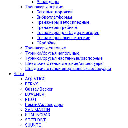
Эспандеры
Тренажеры кардио
Беговые дорожки
Виброплатформы
Тренажеры велосипедные
Тренажеры гребные
Тренажеры для бедер и ягодиц
Тренажеры эллиптические
Эйрбайки
Тренажеры силовые
Турники/брусья напольные
Турники/брусья настенные/распорные
Шведские стенки детские/аксессуары
Шведские стенки спортивные/аксессуары
Часы
AQUATICO
BERNY
Gustav Becker
LUWENOR
PILOT
Pемни/Акссесуары
SAN MARTIN
STALINGRAD
STEELDIVE
SUUNTO