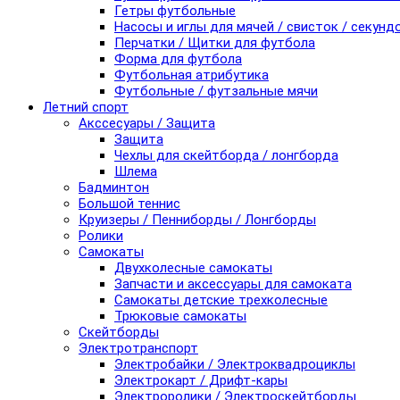
Гетры футбольные
Насосы и иглы для мячей / свисток / секунд
Перчатки / Щитки для футбола
Форма для футбола
Футбольная атрибутика
Футбольные / футзальные мячи
Летний спорт
Акссесуары / Защита
Защита
Чехлы для скейтборда / лонгборда
Шлема
Бадминтон
Большой теннис
Круизеры / Пенниборды / Лонгборды
Ролики
Самокаты
Двухколесные самокаты
Запчасти и аксессуары для самоката
Самокаты детские трехколесные
Трюковые самокаты
Скейтборды
Электротранспорт
Электробайки / Электроквадроциклы
Электрокарт / Дрифт-кары
Электроролики / Электроскейтборды