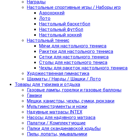
Награды
Настольные спортивные игры / Наборы игр
Аэрохоккей
Лото
Настольный баскетбол
Настольный футбол
Настольный хоккей
Настольный теннис
Мячи для настольного тенниса
Ракетки для настольного тенниса
Сетки для настольного тенниса
Столы для настольного тениса
Чехлы для ракеток настольного тенниса
Художественная гимнастика
Шахматы / Нарды / Шашки / Лото
Товары для туризма и отдыха
Газовые лампы, горелки и газовые баллоны
Гамаки
Мешки, канистры, чехлы, сумки, рюкзаки
Мультиинструменты и ножи
Надувные матрасы INTEX
Насосы для надувного матраса
Палатки / Комплектующие
Палки для скандинавской ходьбы
Пилы, лопаты, умывальники