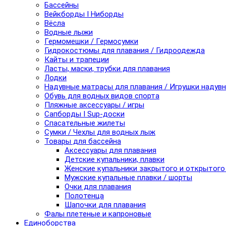
Бассейны
Вейкборды I Ниборды
Вёсла
Водные лыжи
Гермомешки / Гермосумки
Гидрокостюмы для плавания / Гидроодежда
Кайты и трапеции
Ласты, маски, трубки для плавания
Лодки
Надувные матрасы для плавания / Игрушки надув
Обувь для водных видов спорта
Пляжные аксессуары / игры
Сапборды I Sup-доски
Спасательные жилеты
Сумки / Чехлы для водных лыж
Товары для бассейна
Аксессуары для плавания
Детские купальники, плавки
Женские купальники закрытого и открытого
Мужские купальные плавки / шорты
Очки для плавания
Полотенца
Шапочки для плавания
Фалы плетеные и капроновые
Единоборства