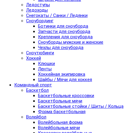
Ледоступы
Ледоходы
Снегокаты / Санки / Ледянки
Сноубординг
Ботинки для сноуборда
Запчасти для сноуборда
Крепления для сноуборда
Сноуборды мужские и женские
Чехлы для сноуборда
Сноутюбинги
Хоккей
Клюшки
Ленты
Хоккейная экипировка
Шайбы / Мячи для хоккея
Командный спорт
Баскетбол
Баскетбольные кроссовки
Баскетбольные мячи
Баскетбольные стойки / Щиты / Кольца
Форма баскетбольная
Волейбол
Волейбольная форма
Волейбольные мячи