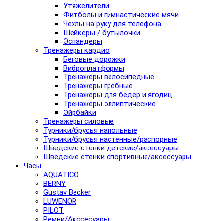
Утяжелители
Фитболы и гимнастические мячи
Чехлы на руку для телефона
Шейкеры / бутылочки
Эспандеры
Тренажеры кардио
Беговые дорожки
Виброплатформы
Тренажеры велосипедные
Тренажеры гребные
Тренажеры для бедер и ягодиц
Тренажеры эллиптические
Эйрбайки
Тренажеры силовые
Турники/брусья напольные
Турники/брусья настенные/распорные
Шведские стенки детские/аксессуары
Шведские стенки спортивные/аксессуары
Часы
AQUATICO
BERNY
Gustav Becker
LUWENOR
PILOT
Pемни/Акссесуары