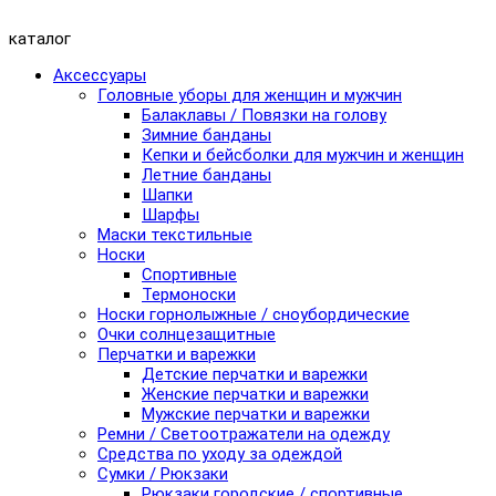
каталог
Аксессуары
Головные уборы для женщин и мужчин
Балаклавы / Повязки на голову
Зимние банданы
Кепки и бейсболки для мужчин и женщин
Летние банданы
Шапки
Шарфы
Маски текстильные
Носки
Спортивные
Термоноски
Носки горнолыжные / сноубордические
Очки солнцезащитные
Перчатки и варежки
Детские перчатки и варежки
Женские перчатки и варежки
Мужские перчатки и варежки
Ремни / Светоотражатели на одежду
Средства по уходу за одеждой
Сумки / Рюкзаки
Рюкзаки городские / спортивные