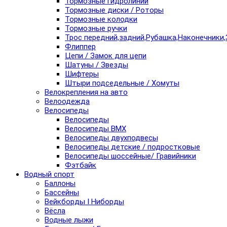
Тормозные гидролинии
Тормозные диски / Роторы
Тормозные колодки
Тормозные ручки
Трос передний,задний,Рубашка,Наконечники,
Флиппер
Цепи / Замок для цепи
Шатуны / Звезды
Шифтеры
Штыри подседельные / Хомуты
Велокрепления на авто
Велоодежда
Велосипеды
Велосипеды
Велосипеды BMX
Велосипеды двухподвесы
Велосипеды детские / подростковые
Велосипеды шоссейные/ Гравийники
Фэтбайк
Водный спорт
Баллоны
Бассейны
Вейкборды I Ниборды
Вёсла
Водные лыжи