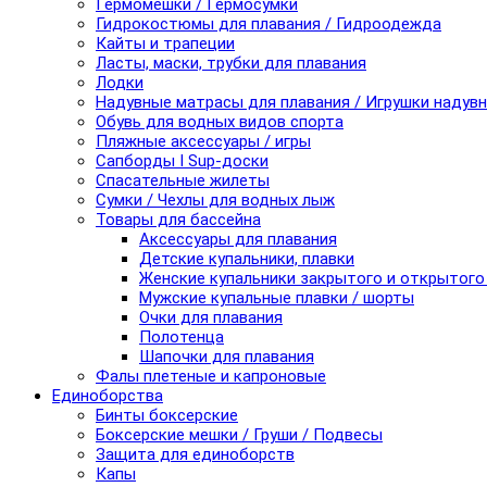
Гермомешки / Гермосумки
Гидрокостюмы для плавания / Гидроодежда
Кайты и трапеции
Ласты, маски, трубки для плавания
Лодки
Надувные матрасы для плавания / Игрушки надув
Обувь для водных видов спорта
Пляжные аксессуары / игры
Сапборды I Sup-доски
Спасательные жилеты
Сумки / Чехлы для водных лыж
Товары для бассейна
Аксессуары для плавания
Детские купальники, плавки
Женские купальники закрытого и открытого
Мужские купальные плавки / шорты
Очки для плавания
Полотенца
Шапочки для плавания
Фалы плетеные и капроновые
Единоборства
Бинты боксерские
Боксерские мешки / Груши / Подвесы
Защита для единоборств
Капы