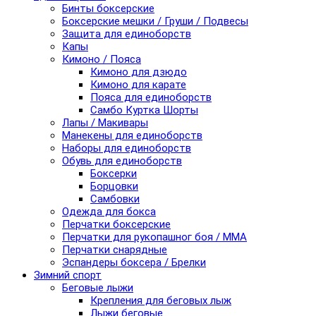
Бинты боксерские
Боксерские мешки / Груши / Подвесы
Защита для единоборств
Капы
Кимоно / Пояса
Кимоно для дзюдо
Кимоно для карате
Пояса для единоборств
Самбо Куртка Шорты
Лапы / Макивары
Манекены для единоборств
Наборы для единоборств
Обувь для единоборств
Боксерки
Борцовки
Самбовки
Одежда для бокса
Перчатки боксерские
Перчатки для рукопашног боя / ММА
Перчатки снарядные
Эспандеры боксера / Брелки
Зимний спорт
Беговые лыжи
Крепления для беговых лыж
Лыжи беговые