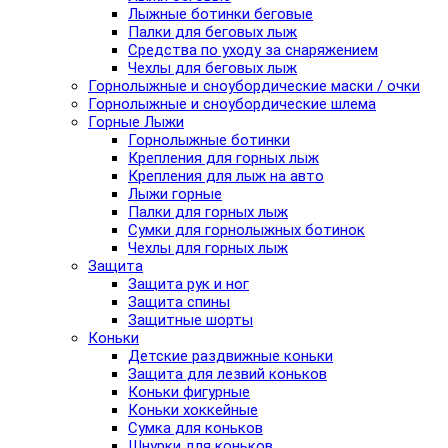
Лыжные ботинки беговые
Палки для беговых лыж
Средства по уходу за снаряжением
Чехлы для беговых лыж
Горнолыжные и сноубордические маски / очки
Горнолыжные и сноубордические шлема
Горные Лыжи
Горнолыжные ботинки
Крепления для горных лыж
Крепления для лыж на авто
Лыжи горные
Палки для горных лыж
Сумки для горнолыжных ботинок
Чехлы для горных лыж
Защита
Защита рук и ног
Защита спины
Защитные шорты
Коньки
Детские раздвижные коньки
Защита для лезвий коньков
Коньки фигурные
Коньки хоккейные
Сумка для коньков
Шнурки для коньков