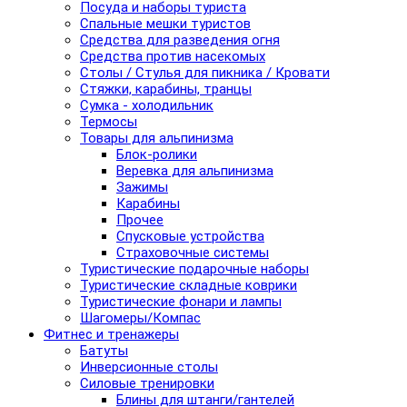
Посуда и наборы туриста
Спальные мешки туристов
Средства для разведения огня
Средства против насекомых
Столы / Стулья для пикника / Кровати
Стяжки, карабины, транцы
Сумка - холодильник
Термосы
Товары для альпинизма
Блок-ролики
Веревка для альпинизма
Зажимы
Карабины
Прочее
Спусковые устройства
Страховочные системы
Туристические подарочные наборы
Туристические складные коврики
Туристические фонари и лампы
Шагомеры/Компас
Фитнес и тренажеры
Батуты
Инверсионные столы
Силовые тренировки
Блины для штанги/гантелей