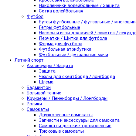
Кроссовки волейбольные
Наколенники волейбольные / Защита
Сетка волейбольная
Футбол
Бутсы футбольные / футзальные / многоши
Гетры футбольные
Насосы и иглы для мячей / свисток / секунд
Перчатки / Щитки для футбола
Форма для футбола
Футбольная атрибутика
Футбольные / футзальные мячи
Летний спорт
Акссесуары / Защита
Защита
Чехлы для скейтборда / лонгборда
Шлема
Бадминтон
Большой теннис
Круизеры / Пенниборды / Лонгборды
Ролики
Самокаты
Двухколесные самокаты
Запчасти и аксессуары для самоката
Самокаты детские трехколесные
Трюковые самокаты