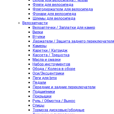
Седла для велосипеда / чехлы
Фляги для велосипеда
Флягодержатели для велосипеда
Фонари для велосипеда
Шлемы для велосипеда
Велозапчасти
Велоаптечки / Заплатки для камер
Вилки
Втулки
Держатели / Защита заднего переключател
Камеры
Каретки / Катридж
Кассета / Трещотка
Масла и смазки
Набор инструментов
Обода / Колеса в сборе
Оси/Эксцентрики
Пеги для bmx
Педали
Передние и задние переключатели
Подшипники
Покрышки
Руль / Обмотка / Вынос
Спицы
Тормоза дисковые/ободные