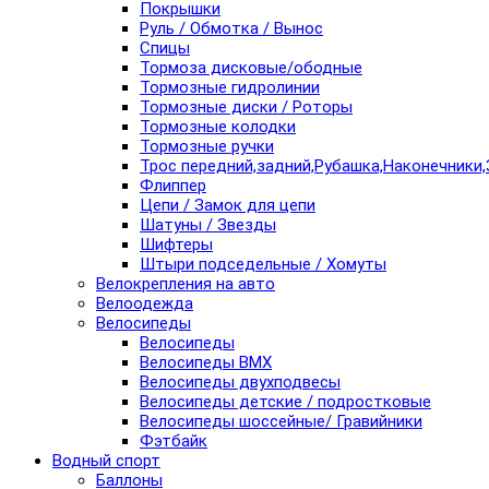
Покрышки
Руль / Обмотка / Вынос
Спицы
Тормоза дисковые/ободные
Тормозные гидролинии
Тормозные диски / Роторы
Тормозные колодки
Тормозные ручки
Трос передний,задний,Рубашка,Наконечники,
Флиппер
Цепи / Замок для цепи
Шатуны / Звезды
Шифтеры
Штыри подседельные / Хомуты
Велокрепления на авто
Велоодежда
Велосипеды
Велосипеды
Велосипеды BMX
Велосипеды двухподвесы
Велосипеды детские / подростковые
Велосипеды шоссейные/ Гравийники
Фэтбайк
Водный спорт
Баллоны