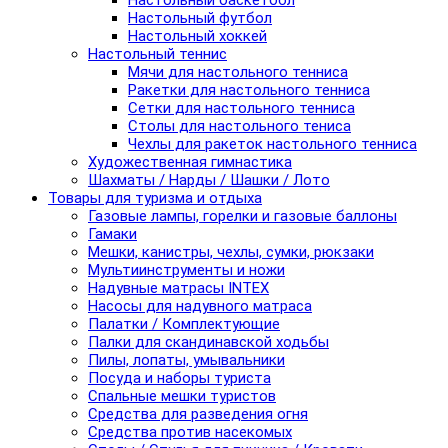
Настольный баскетбол
Настольный футбол
Настольный хоккей
Настольный теннис
Мячи для настольного тенниса
Ракетки для настольного тенниса
Сетки для настольного тенниса
Столы для настольного тениса
Чехлы для ракеток настольного тенниса
Художественная гимнастика
Шахматы / Нарды / Шашки / Лото
Товары для туризма и отдыха
Газовые лампы, горелки и газовые баллоны
Гамаки
Мешки, канистры, чехлы, сумки, рюкзаки
Мультиинструменты и ножи
Надувные матрасы INTEX
Насосы для надувного матраса
Палатки / Комплектующие
Палки для скандинавской ходьбы
Пилы, лопаты, умывальники
Посуда и наборы туриста
Спальные мешки туристов
Средства для разведения огня
Средства против насекомых