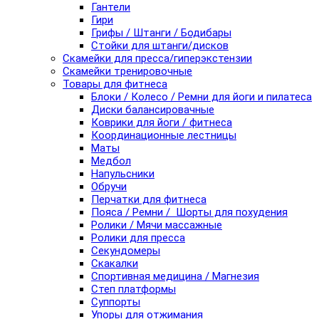
Гантели
Гири
Грифы / Штанги / Бодибары
Стойки для штанги/дисков
Скамейки для пресса/гиперэкстензии
Скамейки тренировочные
Товары для фитнеса
Блоки / Колесо / Ремни для йоги и пилатеса
Диски балансировачные
Коврики для йоги / фитнеса
Координационные лестницы
Маты
Медбол
Напульсники
Обручи
Перчатки для фитнеса
Пояса / Ремни / Шорты для похудения
Ролики / Мячи массажные
Ролики для пресса
Секундомеры
Скакалки
Спортивная медицина / Магнезия
Степ платформы
Суппорты
Упоры для отжимания