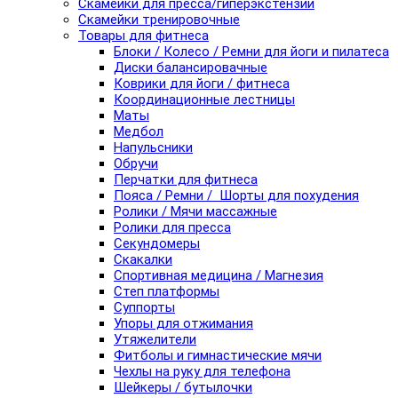
Скамейки для пресса/гиперэкстензии
Скамейки тренировочные
Товары для фитнеса
Блоки / Колесо / Ремни для йоги и пилатеса
Диски балансировачные
Коврики для йоги / фитнеса
Координационные лестницы
Маты
Медбол
Напульсники
Обручи
Перчатки для фитнеса
Пояса / Ремни / Шорты для похудения
Ролики / Мячи массажные
Ролики для пресса
Секундомеры
Скакалки
Спортивная медицина / Магнезия
Степ платформы
Суппорты
Упоры для отжимания
Утяжелители
Фитболы и гимнастические мячи
Чехлы на руку для телефона
Шейкеры / бутылочки