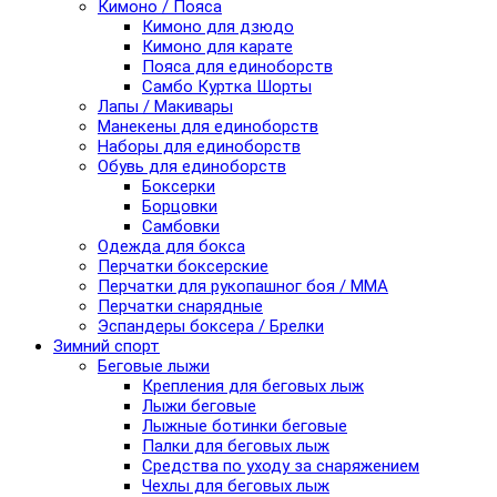
Кимоно / Пояса
Кимоно для дзюдо
Кимоно для карате
Пояса для единоборств
Самбо Куртка Шорты
Лапы / Макивары
Манекены для единоборств
Наборы для единоборств
Обувь для единоборств
Боксерки
Борцовки
Самбовки
Одежда для бокса
Перчатки боксерские
Перчатки для рукопашног боя / ММА
Перчатки снарядные
Эспандеры боксера / Брелки
Зимний спорт
Беговые лыжи
Крепления для беговых лыж
Лыжи беговые
Лыжные ботинки беговые
Палки для беговых лыж
Средства по уходу за снаряжением
Чехлы для беговых лыж