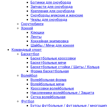
Ботинки для сноуборда
Запчасти для сноуборда
Крепления для сноуборда
Сноуборды мужские и женские
Чехлы для сноуборда
Сноутюбинги
Хоккей
Клюшки
Ленты
Хоккейная экипировка
Шайбы / Мячи для хоккея
Командный спорт
Баскетбол
Баскетбольные кроссовки
Баскетбольные мячи
Баскетбольные стойки / Щиты / Кольца
Форма баскетбольная
Волейбол
Волейбольная форма
Волейбольные мячи
Кроссовки волейбольные
Наколенники волейбольные / Защита
Сетка волейбольная
Футбол
Бутсы футбольные / футзальные / многоши