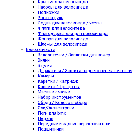
Крылья для велосипеда
Насосы для велосипеда
Подножки
Рога на руль
Седла для велосипеда / чехлы
Фляги для велосипеда
Флягодержатели для велосипеда
Фонари для велосипеда
Шлемы для велосипеда
Велозапчасти
Велоаптечки / Заплатки для камер
Вилки
Втулки
Держатели / Защита заднего переключател
Камеры
Каретки / Катридж
Кассета / Трещотка
Масла и смазки
Набор инструментов
Обода / Колеса в сборе
Оси/Эксцентрики
Пеги для bmx
Педали
Передние и задние переключатели
Подшипники