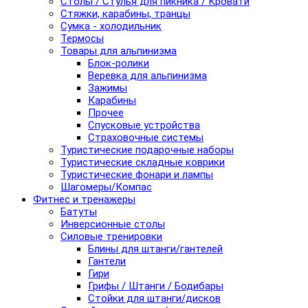
Столы / Стулья для пикника / Кровати
Стяжки, карабины, транцы
Сумка - холодильник
Термосы
Товары для альпинизма
Блок-ролики
Веревка для альпинизма
Зажимы
Карабины
Прочее
Спусковые устройства
Страховочные системы
Туристические подарочные наборы
Туристические складные коврики
Туристические фонари и лампы
Шагомеры/Компас
Фитнес и тренажеры
Батуты
Инверсионные столы
Силовые тренировки
Блины для штанги/гантелей
Гантели
Гири
Грифы / Штанги / Бодибары
Стойки для штанги/дисков