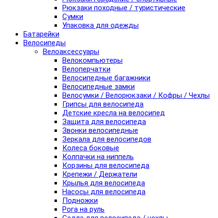
Рюкзаки походные / туристические
Сумки
Упаковка для одежды
Батарейки
Велосипеды
Велоаксессуары
Велокомпьютеры
Велоперчатки
Велосипедные багажники
Велосипедные замки
Велосумки / Велорюкзаки / Кофры / Чехлы
Грипсы для велосипеда
Детские кресла на велосипед
Защита для велосипеда
Звонки велосипедные
Зеркала для велосипедов
Колеса боковые
Колпачки на ниппель
Корзины для велосипеда
Крепежи / Держатели
Крылья для велосипеда
Насосы для велосипеда
Подножки
Рога на руль