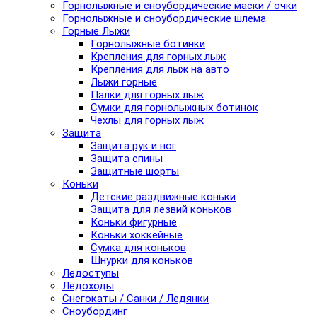
Горнолыжные и сноубордические маски / очки
Горнолыжные и сноубордические шлема
Горные Лыжи
Горнолыжные ботинки
Крепления для горных лыж
Крепления для лыж на авто
Лыжи горные
Палки для горных лыж
Сумки для горнолыжных ботинок
Чехлы для горных лыж
Защита
Защита рук и ног
Защита спины
Защитные шорты
Коньки
Детские раздвижные коньки
Защита для лезвий коньков
Коньки фигурные
Коньки хоккейные
Сумка для коньков
Шнурки для коньков
Ледоступы
Ледоходы
Снегокаты / Санки / Ледянки
Сноубординг