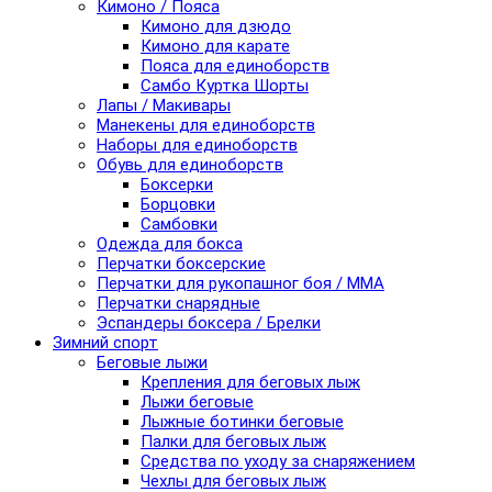
Кимоно / Пояса
Кимоно для дзюдо
Кимоно для карате
Пояса для единоборств
Самбо Куртка Шорты
Лапы / Макивары
Манекены для единоборств
Наборы для единоборств
Обувь для единоборств
Боксерки
Борцовки
Самбовки
Одежда для бокса
Перчатки боксерские
Перчатки для рукопашног боя / ММА
Перчатки снарядные
Эспандеры боксера / Брелки
Зимний спорт
Беговые лыжи
Крепления для беговых лыж
Лыжи беговые
Лыжные ботинки беговые
Палки для беговых лыж
Средства по уходу за снаряжением
Чехлы для беговых лыж