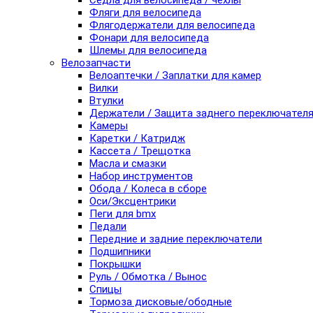
Седла для велосипеда / чехлы
Фляги для велосипеда
Флягодержатели для велосипеда
Фонари для велосипеда
Шлемы для велосипеда
Велозапчасти
Велоаптечки / Заплатки для камер
Вилки
Втулки
Держатели / Защита заднего переключател
Камеры
Каретки / Катридж
Кассета / Трещотка
Масла и смазки
Набор инструментов
Обода / Колеса в сборе
Оси/Эксцентрики
Пеги для bmx
Педали
Передние и задние переключатели
Подшипники
Покрышки
Руль / Обмотка / Вынос
Спицы
Тормоза дисковые/ободные