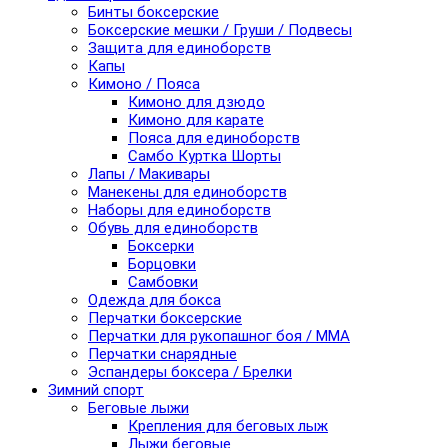
Бинты боксерские
Боксерские мешки / Груши / Подвесы
Защита для единоборств
Капы
Кимоно / Пояса
Кимоно для дзюдо
Кимоно для карате
Пояса для единоборств
Самбо Куртка Шорты
Лапы / Макивары
Манекены для единоборств
Наборы для единоборств
Обувь для единоборств
Боксерки
Борцовки
Самбовки
Одежда для бокса
Перчатки боксерские
Перчатки для рукопашног боя / ММА
Перчатки снарядные
Эспандеры боксера / Брелки
Зимний спорт
Беговые лыжи
Крепления для беговых лыж
Лыжи беговые