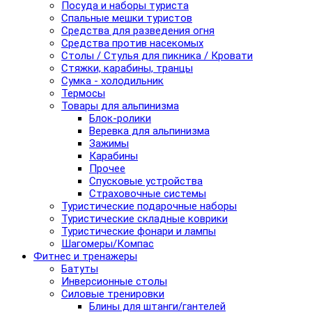
Посуда и наборы туриста
Спальные мешки туристов
Средства для разведения огня
Средства против насекомых
Столы / Стулья для пикника / Кровати
Стяжки, карабины, транцы
Сумка - холодильник
Термосы
Товары для альпинизма
Блок-ролики
Веревка для альпинизма
Зажимы
Карабины
Прочее
Спусковые устройства
Страховочные системы
Туристические подарочные наборы
Туристические складные коврики
Туристические фонари и лампы
Шагомеры/Компас
Фитнес и тренажеры
Батуты
Инверсионные столы
Силовые тренировки
Блины для штанги/гантелей