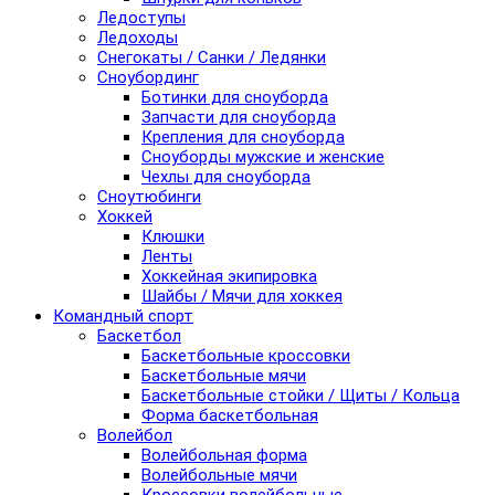
Ледоступы
Ледоходы
Снегокаты / Санки / Ледянки
Сноубординг
Ботинки для сноуборда
Запчасти для сноуборда
Крепления для сноуборда
Сноуборды мужские и женские
Чехлы для сноуборда
Сноутюбинги
Хоккей
Клюшки
Ленты
Хоккейная экипировка
Шайбы / Мячи для хоккея
Командный спорт
Баскетбол
Баскетбольные кроссовки
Баскетбольные мячи
Баскетбольные стойки / Щиты / Кольца
Форма баскетбольная
Волейбол
Волейбольная форма
Волейбольные мячи