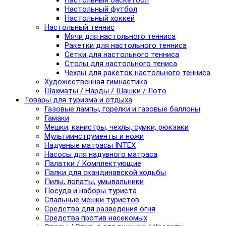
Настольный баскетбол
Настольный футбол
Настольный хоккей
Настольный теннис
Мячи для настольного тенниса
Ракетки для настольного тенниса
Сетки для настольного тенниса
Столы для настольного тениса
Чехлы для ракеток настольного тенниса
Художественная гимнастика
Шахматы / Нарды / Шашки / Лото
Товары для туризма и отдыха
Газовые лампы, горелки и газовые баллоны
Гамаки
Мешки, канистры, чехлы, сумки, рюкзаки
Мультиинструменты и ножи
Надувные матрасы INTEX
Насосы для надувного матраса
Палатки / Комплектующие
Палки для скандинавской ходьбы
Пилы, лопаты, умывальники
Посуда и наборы туриста
Спальные мешки туристов
Средства для разведения огня
Средства против насекомых