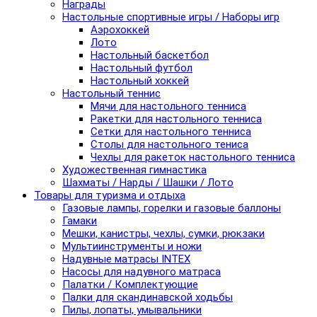
Награды
Настольные спортивные игры / Наборы игр
Аэрохоккей
Лото
Настольный баскетбол
Настольный футбол
Настольный хоккей
Настольный теннис
Мячи для настольного тенниса
Ракетки для настольного тенниса
Сетки для настольного тенниса
Столы для настольного тениса
Чехлы для ракеток настольного тенниса
Художественная гимнастика
Шахматы / Нарды / Шашки / Лото
Товары для туризма и отдыха
Газовые лампы, горелки и газовые баллоны
Гамаки
Мешки, канистры, чехлы, сумки, рюкзаки
Мультиинструменты и ножи
Надувные матрасы INTEX
Насосы для надувного матраса
Палатки / Комплектующие
Палки для скандинавской ходьбы
Пилы, лопаты, умывальники