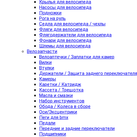
Крылья для велосипеда
Насосы для велосипеда
Подножки
Рога на руль
Седла для велосипеда / чехлы
Фляги для велосипеда
Флягодержатели для велосипеда
Фонари для велосипеда
Шлемы для велосипеда
Велозапчасти
Велоаптечки / Заплатки для камер
Вилки
Втулки
Держатели / Защита заднего переключател
Камеры
Каретки / Катридж
Кассета / Трещотка
Масла и смазки
Набор инструментов
Обода / Колеса в сборе
Оси/Эксцентрики
Пеги для bmx
Педали
Передние и задние переключатели
Подшипники