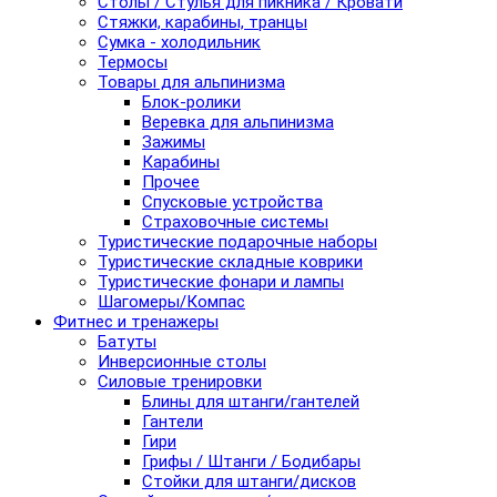
Столы / Стулья для пикника / Кровати
Стяжки, карабины, транцы
Сумка - холодильник
Термосы
Товары для альпинизма
Блок-ролики
Веревка для альпинизма
Зажимы
Карабины
Прочее
Спусковые устройства
Страховочные системы
Туристические подарочные наборы
Туристические складные коврики
Туристические фонари и лампы
Шагомеры/Компас
Фитнес и тренажеры
Батуты
Инверсионные столы
Силовые тренировки
Блины для штанги/гантелей
Гантели
Гири
Грифы / Штанги / Бодибары
Стойки для штанги/дисков