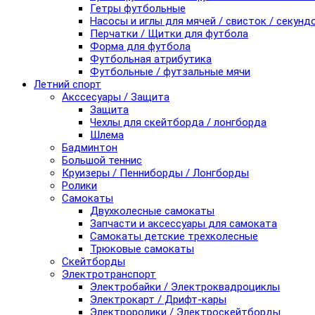
Гетры футбольные
Насосы и иглы для мячей / свисток / секунд
Перчатки / Щитки для футбола
Форма для футбола
Футбольная атрибутика
Футбольные / футзальные мячи
Летний спорт
Акссесуары / Защита
Защита
Чехлы для скейтборда / лонгборда
Шлема
Бадминтон
Большой теннис
Круизеры / Пенниборды / Лонгборды
Ролики
Самокаты
Двухколесные самокаты
Запчасти и аксессуары для самоката
Самокаты детские трехколесные
Трюковые самокаты
Скейтборды
Электротранспорт
Электробайки / Электроквадроциклы
Электрокарт / Дрифт-кары
Электроролики / Электроскейтборды