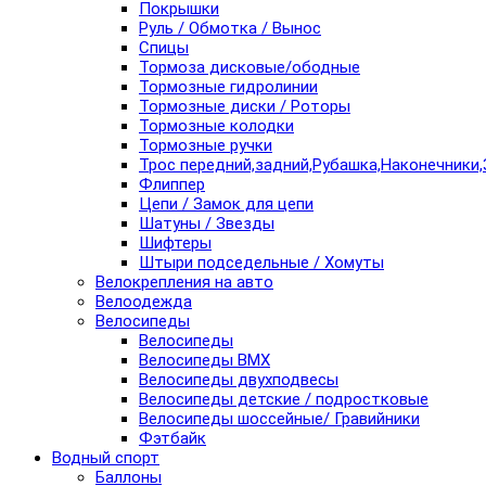
Покрышки
Руль / Обмотка / Вынос
Спицы
Тормоза дисковые/ободные
Тормозные гидролинии
Тормозные диски / Роторы
Тормозные колодки
Тормозные ручки
Трос передний,задний,Рубашка,Наконечники,
Флиппер
Цепи / Замок для цепи
Шатуны / Звезды
Шифтеры
Штыри подседельные / Хомуты
Велокрепления на авто
Велоодежда
Велосипеды
Велосипеды
Велосипеды BMX
Велосипеды двухподвесы
Велосипеды детские / подростковые
Велосипеды шоссейные/ Гравийники
Фэтбайк
Водный спорт
Баллоны