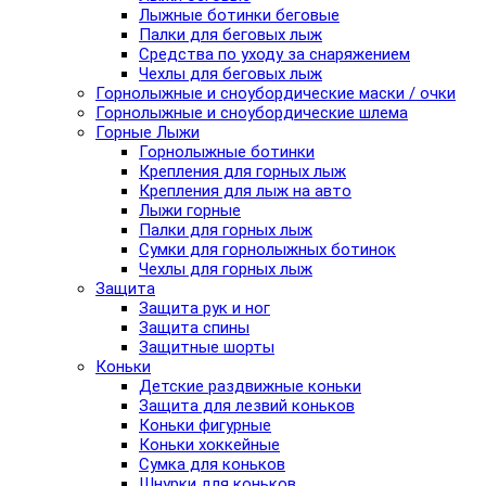
Лыжные ботинки беговые
Палки для беговых лыж
Средства по уходу за снаряжением
Чехлы для беговых лыж
Горнолыжные и сноубордические маски / очки
Горнолыжные и сноубордические шлема
Горные Лыжи
Горнолыжные ботинки
Крепления для горных лыж
Крепления для лыж на авто
Лыжи горные
Палки для горных лыж
Сумки для горнолыжных ботинок
Чехлы для горных лыж
Защита
Защита рук и ног
Защита спины
Защитные шорты
Коньки
Детские раздвижные коньки
Защита для лезвий коньков
Коньки фигурные
Коньки хоккейные
Сумка для коньков
Шнурки для коньков