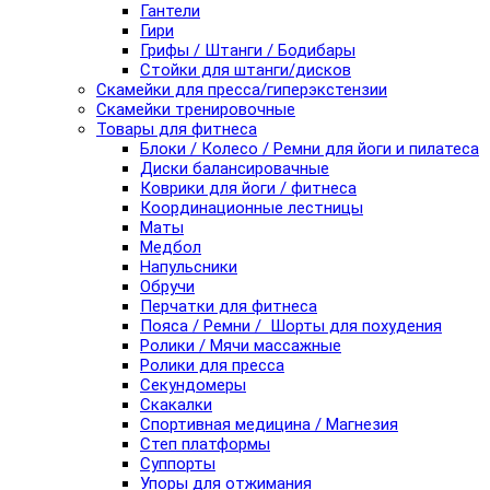
Гантели
Гири
Грифы / Штанги / Бодибары
Стойки для штанги/дисков
Скамейки для пресса/гиперэкстензии
Скамейки тренировочные
Товары для фитнеса
Блоки / Колесо / Ремни для йоги и пилатеса
Диски балансировачные
Коврики для йоги / фитнеса
Координационные лестницы
Маты
Медбол
Напульсники
Обручи
Перчатки для фитнеса
Пояса / Ремни / Шорты для похудения
Ролики / Мячи массажные
Ролики для пресса
Секундомеры
Скакалки
Спортивная медицина / Магнезия
Степ платформы
Суппорты
Упоры для отжимания