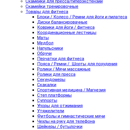
Скамейки для пресса/гиперэкстензии
Скамейки тренировочные
Товары для фитнеса
Блоки / Колесо / Ремни для йоги и пилатеса
Диски балансировачные
Коврики для йоги / фитнеса
Координационные лестницы
Маты
Медбол
Напульсники
Обручи
Перчатки для фитнеса
Пояса / Ремни / Шорты для похудения
Ролики / Мячи массажные
Ролики для пресса
Секундомеры
Скакалки
Спортивная медицина / Магнезия
Степ платформы
Суппорты
Упоры для отжимания
Утяжелители
Фитболы и гимнастические мячи
Чехлы на руку для телефона
Шейкеры / бутылочки