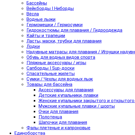
Бассейны
Вейкборды I Ниборды
Вёсла
Водные лыжи
Гермомешки / Гермосумки
Гидрокостюмы для плавания / Гидроодежда
Кайты и трапеции
Ласты, маски, трубки для плавания
Лодки
Надувные матрасы для плавания / Игрушки надув
Обувь для водных видов спорта
Пляжные аксессуары / игры
Сапборды I Sup-доски
Спасательные жилеты
Сумки / Чехлы для водных лыж
Товары для бассейна
Аксессуары для плавания
Детские купальники, плавки
Женские купальники закрытого и открытого
Мужские купальные плавки / шорты
Очки для плавания
Полотенца
Шапочки для плавания
Фалы плетеные и капроновые
Единоборства