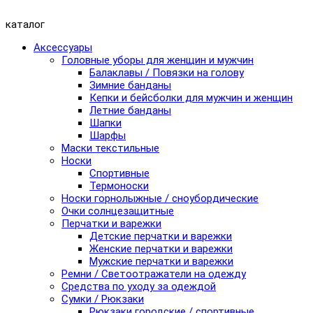
каталог
Аксессуары
Головные уборы для женщин и мужчин
Балаклавы / Повязки на голову
Зимние банданы
Кепки и бейсболки для мужчин и женщин
Летние банданы
Шапки
Шарфы
Маски текстильные
Носки
Спортивные
Термоноски
Носки горнолыжные / сноубордические
Очки солнцезащитные
Перчатки и варежки
Детские перчатки и варежки
Женские перчатки и варежки
Мужские перчатки и варежки
Ремни / Светоотражатели на одежду
Средства по уходу за одеждой
Сумки / Рюкзаки
Рюкзаки городские / спортивные