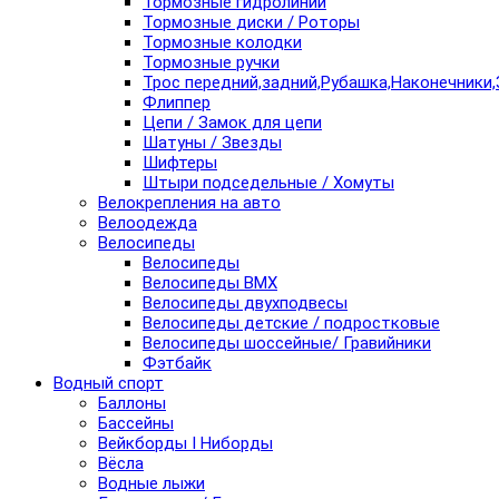
Тормозные гидролинии
Тормозные диски / Роторы
Тормозные колодки
Тормозные ручки
Трос передний,задний,Рубашка,Наконечники,
Флиппер
Цепи / Замок для цепи
Шатуны / Звезды
Шифтеры
Штыри подседельные / Хомуты
Велокрепления на авто
Велоодежда
Велосипеды
Велосипеды
Велосипеды BMX
Велосипеды двухподвесы
Велосипеды детские / подростковые
Велосипеды шоссейные/ Гравийники
Фэтбайк
Водный спорт
Баллоны
Бассейны
Вейкборды I Ниборды
Вёсла
Водные лыжи