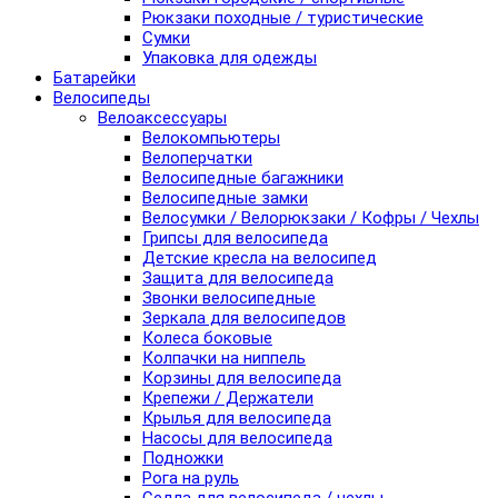
Рюкзаки походные / туристические
Сумки
Упаковка для одежды
Батарейки
Велосипеды
Велоаксессуары
Велокомпьютеры
Велоперчатки
Велосипедные багажники
Велосипедные замки
Велосумки / Велорюкзаки / Кофры / Чехлы
Грипсы для велосипеда
Детские кресла на велосипед
Защита для велосипеда
Звонки велосипедные
Зеркала для велосипедов
Колеса боковые
Колпачки на ниппель
Корзины для велосипеда
Крепежи / Держатели
Крылья для велосипеда
Насосы для велосипеда
Подножки
Рога на руль