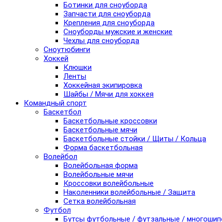
Ботинки для сноуборда
Запчасти для сноуборда
Крепления для сноуборда
Сноуборды мужские и женские
Чехлы для сноуборда
Сноутюбинги
Хоккей
Клюшки
Ленты
Хоккейная экипировка
Шайбы / Мячи для хоккея
Командный спорт
Баскетбол
Баскетбольные кроссовки
Баскетбольные мячи
Баскетбольные стойки / Щиты / Кольца
Форма баскетбольная
Волейбол
Волейбольная форма
Волейбольные мячи
Кроссовки волейбольные
Наколенники волейбольные / Защита
Сетка волейбольная
Футбол
Бутсы футбольные / футзальные / многоши