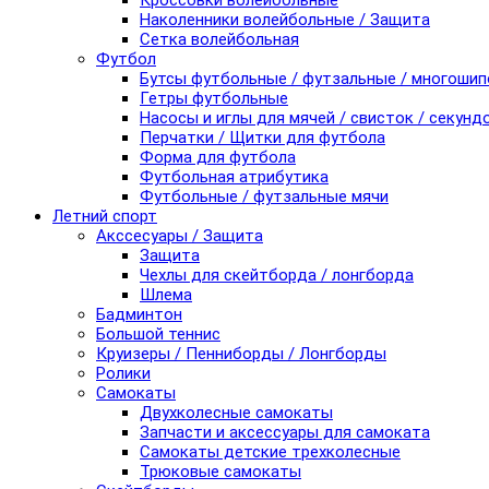
Кроссовки волейбольные
Наколенники волейбольные / Защита
Сетка волейбольная
Футбол
Бутсы футбольные / футзальные / многоши
Гетры футбольные
Насосы и иглы для мячей / свисток / секунд
Перчатки / Щитки для футбола
Форма для футбола
Футбольная атрибутика
Футбольные / футзальные мячи
Летний спорт
Акссесуары / Защита
Защита
Чехлы для скейтборда / лонгборда
Шлема
Бадминтон
Большой теннис
Круизеры / Пенниборды / Лонгборды
Ролики
Самокаты
Двухколесные самокаты
Запчасти и аксессуары для самоката
Самокаты детские трехколесные
Трюковые самокаты