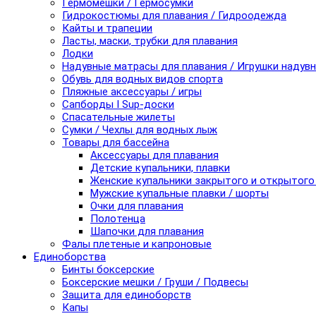
Гермомешки / Гермосумки
Гидрокостюмы для плавания / Гидроодежда
Кайты и трапеции
Ласты, маски, трубки для плавания
Лодки
Надувные матрасы для плавания / Игрушки надув
Обувь для водных видов спорта
Пляжные аксессуары / игры
Сапборды I Sup-доски
Спасательные жилеты
Сумки / Чехлы для водных лыж
Товары для бассейна
Аксессуары для плавания
Детские купальники, плавки
Женские купальники закрытого и открытого
Мужские купальные плавки / шорты
Очки для плавания
Полотенца
Шапочки для плавания
Фалы плетеные и капроновые
Единоборства
Бинты боксерские
Боксерские мешки / Груши / Подвесы
Защита для единоборств
Капы