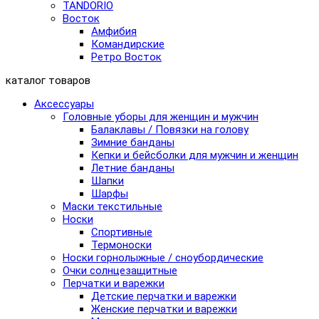
TANDORIO
Восток
Амфибия
Командирские
Ретро Восток
каталог товаров
Аксессуары
Головные уборы для женщин и мужчин
Балаклавы / Повязки на голову
Зимние банданы
Кепки и бейсболки для мужчин и женщин
Летние банданы
Шапки
Шарфы
Маски текстильные
Носки
Спортивные
Термоноски
Носки горнолыжные / сноубордические
Очки солнцезащитные
Перчатки и варежки
Детские перчатки и варежки
Женские перчатки и варежки