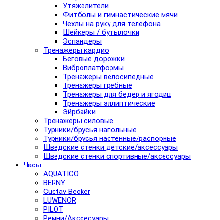
Утяжелители
Фитболы и гимнастические мячи
Чехлы на руку для телефона
Шейкеры / бутылочки
Эспандеры
Тренажеры кардио
Беговые дорожки
Виброплатформы
Тренажеры велосипедные
Тренажеры гребные
Тренажеры для бедер и ягодиц
Тренажеры эллиптические
Эйрбайки
Тренажеры силовые
Турники/брусья напольные
Турники/брусья настенные/распорные
Шведские стенки детские/аксессуары
Шведские стенки спортивные/аксессуары
Часы
AQUATICO
BERNY
Gustav Becker
LUWENOR
PILOT
Pемни/Акссесуары