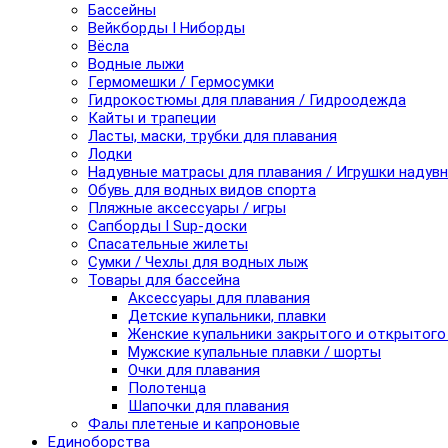
Бассейны
Вейкборды I Ниборды
Вёсла
Водные лыжи
Гермомешки / Гермосумки
Гидрокостюмы для плавания / Гидроодежда
Кайты и трапеции
Ласты, маски, трубки для плавания
Лодки
Надувные матрасы для плавания / Игрушки надув
Обувь для водных видов спорта
Пляжные аксессуары / игры
Сапборды I Sup-доски
Спасательные жилеты
Сумки / Чехлы для водных лыж
Товары для бассейна
Аксессуары для плавания
Детские купальники, плавки
Женские купальники закрытого и открытого
Мужские купальные плавки / шорты
Очки для плавания
Полотенца
Шапочки для плавания
Фалы плетеные и капроновые
Единоборства