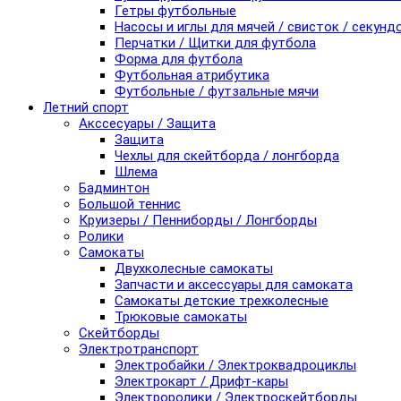
Гетры футбольные
Насосы и иглы для мячей / свисток / секунд
Перчатки / Щитки для футбола
Форма для футбола
Футбольная атрибутика
Футбольные / футзальные мячи
Летний спорт
Акссесуары / Защита
Защита
Чехлы для скейтборда / лонгборда
Шлема
Бадминтон
Большой теннис
Круизеры / Пенниборды / Лонгборды
Ролики
Самокаты
Двухколесные самокаты
Запчасти и аксессуары для самоката
Самокаты детские трехколесные
Трюковые самокаты
Скейтборды
Электротранспорт
Электробайки / Электроквадроциклы
Электрокарт / Дрифт-кары
Электроролики / Электроскейтборды