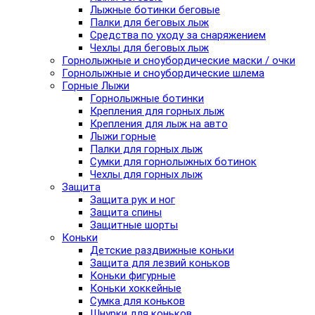
Лыжные ботинки беговые
Палки для беговых лыж
Средства по уходу за снаряжением
Чехлы для беговых лыж
Горнолыжные и сноубордические маски / очки
Горнолыжные и сноубордические шлема
Горные Лыжи
Горнолыжные ботинки
Крепления для горных лыж
Крепления для лыж на авто
Лыжи горные
Палки для горных лыж
Сумки для горнолыжных ботинок
Чехлы для горных лыж
Защита
Защита рук и ног
Защита спины
Защитные шорты
Коньки
Детские раздвижные коньки
Защита для лезвий коньков
Коньки фигурные
Коньки хоккейные
Сумка для коньков
Шнурки для коньков