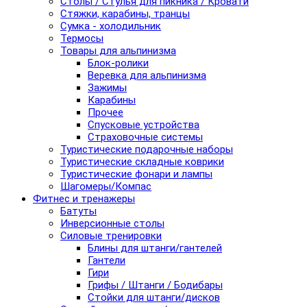
Столы / Стулья для пикника / Кровати
Стяжки, карабины, транцы
Сумка - холодильник
Термосы
Товары для альпинизма
Блок-ролики
Веревка для альпинизма
Зажимы
Карабины
Прочее
Спусковые устройства
Страховочные системы
Туристические подарочные наборы
Туристические складные коврики
Туристические фонари и лампы
Шагомеры/Компас
Фитнес и тренажеры
Батуты
Инверсионные столы
Силовые тренировки
Блины для штанги/гантелей
Гантели
Гири
Грифы / Штанги / Бодибары
Стойки для штанги/дисков