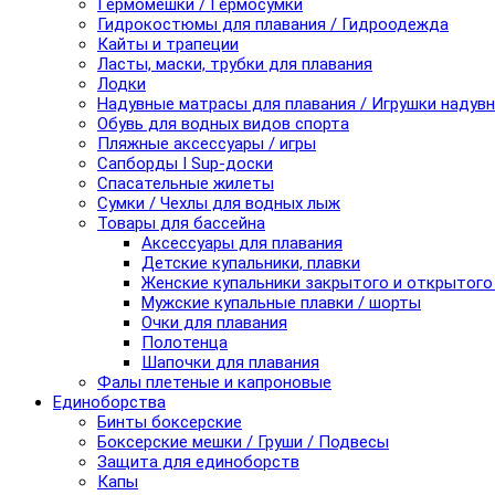
Гермомешки / Гермосумки
Гидрокостюмы для плавания / Гидроодежда
Кайты и трапеции
Ласты, маски, трубки для плавания
Лодки
Надувные матрасы для плавания / Игрушки надув
Обувь для водных видов спорта
Пляжные аксессуары / игры
Сапборды I Sup-доски
Спасательные жилеты
Сумки / Чехлы для водных лыж
Товары для бассейна
Аксессуары для плавания
Детские купальники, плавки
Женские купальники закрытого и открытого
Мужские купальные плавки / шорты
Очки для плавания
Полотенца
Шапочки для плавания
Фалы плетеные и капроновые
Единоборства
Бинты боксерские
Боксерские мешки / Груши / Подвесы
Защита для единоборств
Капы