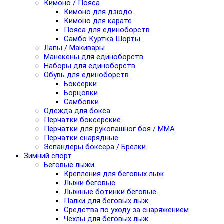
Кимоно / Пояса
Кимоно для дзюдо
Кимоно для карате
Пояса для единоборств
Самбо Куртка Шорты
Лапы / Макивары
Манекены для единоборств
Наборы для единоборств
Обувь для единоборств
Боксерки
Борцовки
Самбовки
Одежда для бокса
Перчатки боксерские
Перчатки для рукопашног боя / ММА
Перчатки снарядные
Эспандеры боксера / Брелки
Зимний спорт
Беговые лыжи
Крепления для беговых лыж
Лыжи беговые
Лыжные ботинки беговые
Палки для беговых лыж
Средства по уходу за снаряжением
Чехлы для беговых лыж