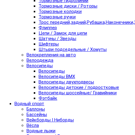
Тормозные гидролинии
Тормозные диски / Роторы
Тормозные колодки
Тормозные ручки
Трос передний,задний,Рубашка,Наконечники,
Флиппер
Цепи / Замок для цепи
Шатуны / Звезды
Шифтеры
Штыри подседельные / Хомуты
Велокрепления на авто
Велоодежда
Велосипеды
Велосипеды
Велосипеды BMX
Велосипеды двухподвесы
Велосипеды детские / подростковые
Велосипеды шоссейные/ Гравийники
Фэтбайк
Водный спорт
Баллоны
Бассейны
Вейкборды I Ниборды
Вёсла
Водные лыжи