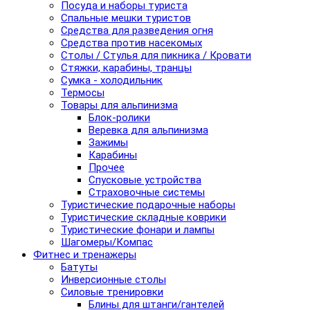
Посуда и наборы туриста
Спальные мешки туристов
Средства для разведения огня
Средства против насекомых
Столы / Стулья для пикника / Кровати
Стяжки, карабины, транцы
Сумка - холодильник
Термосы
Товары для альпинизма
Блок-ролики
Веревка для альпинизма
Зажимы
Карабины
Прочее
Спусковые устройства
Страховочные системы
Туристические подарочные наборы
Туристические складные коврики
Туристические фонари и лампы
Шагомеры/Компас
Фитнес и тренажеры
Батуты
Инверсионные столы
Силовые тренировки
Блины для штанги/гантелей