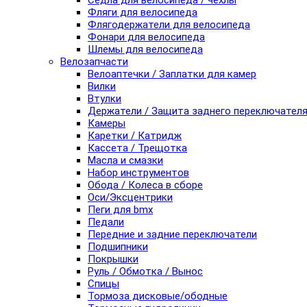
Седла для велосипеда / чехлы
Фляги для велосипеда
Флягодержатели для велосипеда
Фонари для велосипеда
Шлемы для велосипеда
Велозапчасти
Велоаптечки / Заплатки для камер
Вилки
Втулки
Держатели / Защита заднего переключател
Камеры
Каретки / Катридж
Кассета / Трещотка
Масла и смазки
Набор инструментов
Обода / Колеса в сборе
Оси/Эксцентрики
Пеги для bmx
Педали
Передние и задние переключатели
Подшипники
Покрышки
Руль / Обмотка / Вынос
Спицы
Тормоза дисковые/ободные