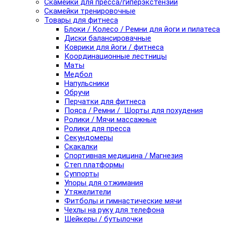
Скамейки для пресса/гиперэкстензии
Скамейки тренировочные
Товары для фитнеса
Блоки / Колесо / Ремни для йоги и пилатеса
Диски балансировачные
Коврики для йоги / фитнеса
Координационные лестницы
Маты
Медбол
Напульсники
Обручи
Перчатки для фитнеса
Пояса / Ремни / Шорты для похудения
Ролики / Мячи массажные
Ролики для пресса
Секундомеры
Скакалки
Спортивная медицина / Магнезия
Степ платформы
Суппорты
Упоры для отжимания
Утяжелители
Фитболы и гимнастические мячи
Чехлы на руку для телефона
Шейкеры / бутылочки