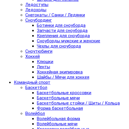
Ледоступы
Ледоходы
Снегокаты / Санки / Ледянки
Сноубординг
Ботинки для сноуборда
Запчасти для сноуборда
Крепления для сноуборда
Сноуборды мужские и женские
Чехлы для сноуборда
Сноутюбинги
Хоккей
Клюшки
Ленты
Хоккейная экипировка
Шайбы / Мячи для хоккея
Командный спорт
Баскетбол
Баскетбольные кроссовки
Баскетбольные мячи
Баскетбольные стойки / Щиты / Кольца
Форма баскетбольная
Волейбол
Волейбольная форма
Волейбольные мячи