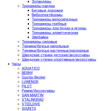
Эспандеры
Тренажеры кардио
Беговые дорожки
Виброплатформы
Тренажеры велосипедные
Тренажеры гребные
Тренажеры для бедер и ягодиц
Тренажеры эллиптические
Эйрбайки
Тренажеры силовые
Турники/брусья напольные
Турники/брусья настенные/распорные
Шведские стенки детские/аксессуары
Шведские стенки спортивные/аксессуары
Часы
AQUATICO
BERNY
Gustav Becker
LUWENOR
PILOT
Pемни/Акссесуары
SAN MARTIN
STALINGRAD
STEELDIVE
SUUNTO