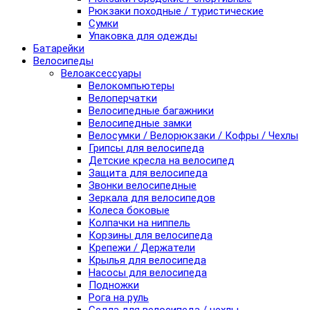
Рюкзаки походные / туристические
Сумки
Упаковка для одежды
Батарейки
Велосипеды
Велоаксессуары
Велокомпьютеры
Велоперчатки
Велосипедные багажники
Велосипедные замки
Велосумки / Велорюкзаки / Кофры / Чехлы
Грипсы для велосипеда
Детские кресла на велосипед
Защита для велосипеда
Звонки велосипедные
Зеркала для велосипедов
Колеса боковые
Колпачки на ниппель
Корзины для велосипеда
Крепежи / Держатели
Крылья для велосипеда
Насосы для велосипеда
Подножки
Рога на руль