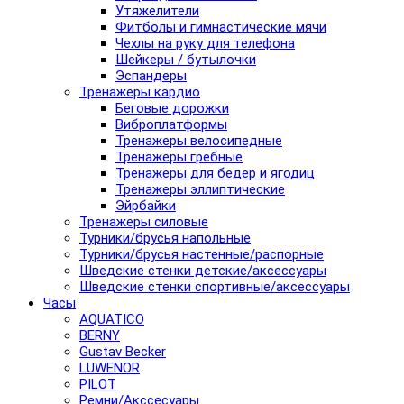
Утяжелители
Фитболы и гимнастические мячи
Чехлы на руку для телефона
Шейкеры / бутылочки
Эспандеры
Тренажеры кардио
Беговые дорожки
Виброплатформы
Тренажеры велосипедные
Тренажеры гребные
Тренажеры для бедер и ягодиц
Тренажеры эллиптические
Эйрбайки
Тренажеры силовые
Турники/брусья напольные
Турники/брусья настенные/распорные
Шведские стенки детские/аксессуары
Шведские стенки спортивные/аксессуары
Часы
AQUATICO
BERNY
Gustav Becker
LUWENOR
PILOT
Pемни/Акссесуары