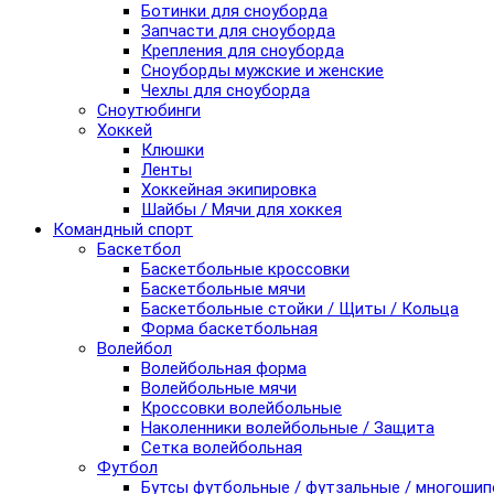
Ботинки для сноуборда
Запчасти для сноуборда
Крепления для сноуборда
Сноуборды мужские и женские
Чехлы для сноуборда
Сноутюбинги
Хоккей
Клюшки
Ленты
Хоккейная экипировка
Шайбы / Мячи для хоккея
Командный спорт
Баскетбол
Баскетбольные кроссовки
Баскетбольные мячи
Баскетбольные стойки / Щиты / Кольца
Форма баскетбольная
Волейбол
Волейбольная форма
Волейбольные мячи
Кроссовки волейбольные
Наколенники волейбольные / Защита
Сетка волейбольная
Футбол
Бутсы футбольные / футзальные / многоши