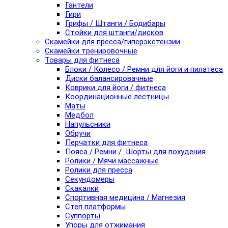
Гантели
Гири
Грифы / Штанги / Бодибары
Стойки для штанги/дисков
Скамейки для пресса/гиперэкстензии
Скамейки тренировочные
Товары для фитнеса
Блоки / Колесо / Ремни для йоги и пилатеса
Диски балансировачные
Коврики для йоги / фитнеса
Координационные лестницы
Маты
Медбол
Напульсники
Обручи
Перчатки для фитнеса
Пояса / Ремни / Шорты для похудения
Ролики / Мячи массажные
Ролики для пресса
Секундомеры
Скакалки
Спортивная медицина / Магнезия
Степ платформы
Суппорты
Упоры для отжимания