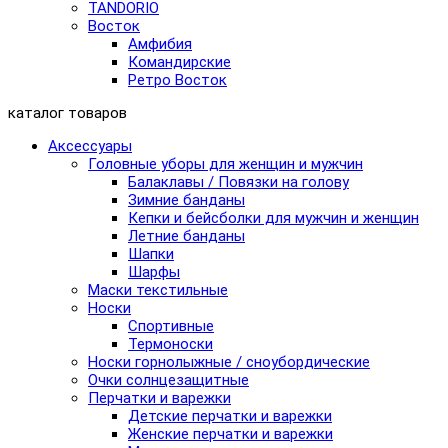
TANDORIO
Восток
Амфибия
Командирские
Ретро Восток
каталог товаров
Аксессуары
Головные уборы для женщин и мужчин
Балаклавы / Повязки на голову
Зимние банданы
Кепки и бейсболки для мужчин и женщин
Летние банданы
Шапки
Шарфы
Маски текстильные
Носки
Спортивные
Термоноски
Носки горнолыжные / сноубордические
Очки солнцезащитные
Перчатки и варежки
Детские перчатки и варежки
Женские перчатки и варежки