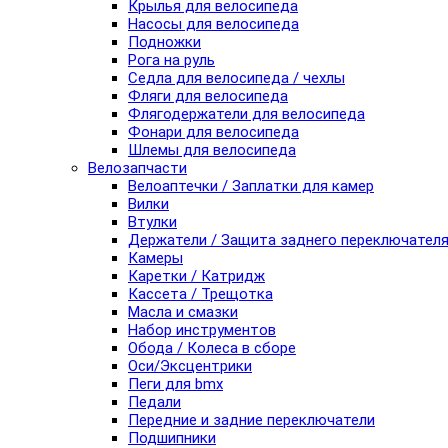
Крылья для велосипеда
Насосы для велосипеда
Подножки
Рога на руль
Седла для велосипеда / чехлы
Фляги для велосипеда
Флягодержатели для велосипеда
Фонари для велосипеда
Шлемы для велосипеда
Велозапчасти
Велоаптечки / Заплатки для камер
Вилки
Втулки
Держатели / Защита заднего переключател
Камеры
Каретки / Катридж
Кассета / Трещотка
Масла и смазки
Набор инструментов
Обода / Колеса в сборе
Оси/Эксцентрики
Пеги для bmx
Педали
Передние и задние переключатели
Подшипники