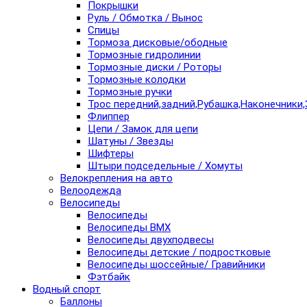
Покрышки
Руль / Обмотка / Вынос
Спицы
Тормоза дисковые/ободные
Тормозные гидролинии
Тормозные диски / Роторы
Тормозные колодки
Тормозные ручки
Трос передний,задний,Рубашка,Наконечники,
Флиппер
Цепи / Замок для цепи
Шатуны / Звезды
Шифтеры
Штыри подседельные / Хомуты
Велокрепления на авто
Велоодежда
Велосипеды
Велосипеды
Велосипеды BMX
Велосипеды двухподвесы
Велосипеды детские / подростковые
Велосипеды шоссейные/ Гравийники
Фэтбайк
Водный спорт
Баллоны