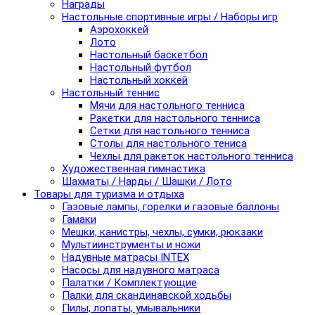
Награды
Настольные спортивные игры / Наборы игр
Аэрохоккей
Лото
Настольный баскетбол
Настольный футбол
Настольный хоккей
Настольный теннис
Мячи для настольного тенниса
Ракетки для настольного тенниса
Сетки для настольного тенниса
Столы для настольного тениса
Чехлы для ракеток настольного тенниса
Художественная гимнастика
Шахматы / Нарды / Шашки / Лото
Товары для туризма и отдыха
Газовые лампы, горелки и газовые баллоны
Гамаки
Мешки, канистры, чехлы, сумки, рюкзаки
Мультиинструменты и ножи
Надувные матрасы INTEX
Насосы для надувного матраса
Палатки / Комплектующие
Палки для скандинавской ходьбы
Пилы, лопаты, умывальники