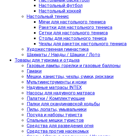
Настольный баскетбол
Настольный футбол
Настольный хоккей
Настольный теннис
Мячи для настольного тенниса
Ракетки для настольного тенниса
Сетки для настольного тенниса
Столы для настольного тениса
Чехлы для ракеток настольного тенниса
Художественная гимнастика
Шахматы / Нарды / Шашки / Лото
Товары для туризма и отдыха
Газовые лампы, горелки и газовые баллоны
Гамаки
Мешки, канистры, чехлы, сумки, рюкзаки
Мультиинструменты и ножи
Надувные матрасы INTEX
Насосы для надувного матраса
Палатки / Комплектующие
Палки для скандинавской ходьбы
Пилы, лопаты, умывальники
Посуда и наборы туриста
Спальные мешки туристов
Средства для разведения огня
Средства против насекомых