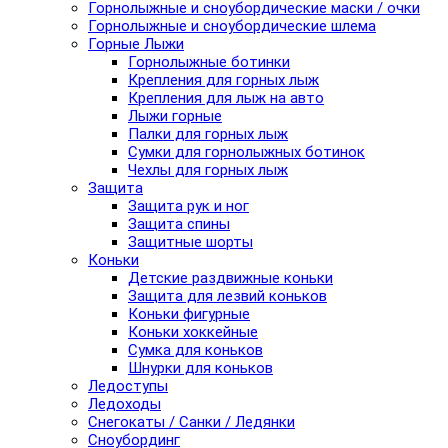
Горнолыжные и сноубордические маски / очки
Горнолыжные и сноубордические шлема
Горные Лыжи
Горнолыжные ботинки
Крепления для горных лыж
Крепления для лыж на авто
Лыжи горные
Палки для горных лыж
Сумки для горнолыжных ботинок
Чехлы для горных лыж
Защита
Защита рук и ног
Защита спины
Защитные шорты
Коньки
Детские раздвижные коньки
Защита для лезвий коньков
Коньки фигурные
Коньки хоккейные
Сумка для коньков
Шнурки для коньков
Ледоступы
Ледоходы
Снегокаты / Санки / Ледянки
Сноубординг