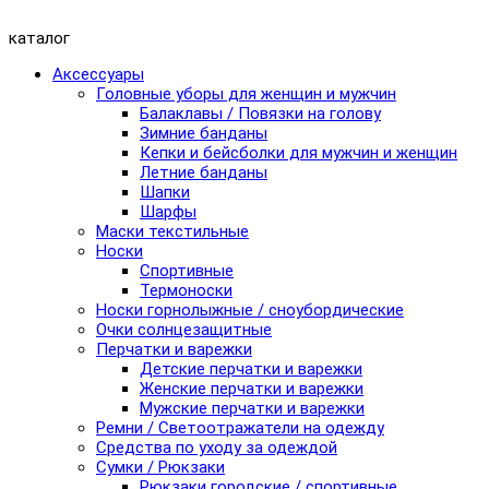
каталог
Аксессуары
Головные уборы для женщин и мужчин
Балаклавы / Повязки на голову
Зимние банданы
Кепки и бейсболки для мужчин и женщин
Летние банданы
Шапки
Шарфы
Маски текстильные
Носки
Спортивные
Термоноски
Носки горнолыжные / сноубордические
Очки солнцезащитные
Перчатки и варежки
Детские перчатки и варежки
Женские перчатки и варежки
Мужские перчатки и варежки
Ремни / Светоотражатели на одежду
Средства по уходу за одеждой
Сумки / Рюкзаки
Рюкзаки городские / спортивные