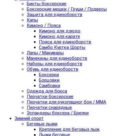
Бинты боксерские
Боксерские мешки / Груши / Подвесы
Защита для единоборств
Капы
Кимоно / Пояса
Кимоно для дзюдо
Кимоно для карате
Пояса для единоборств
Самбо Куртка Шорты
Лапы / Макивары
Манекены для единоборств
Наборы для единоборств
Обувь для единоборств
Боксерки
Борцовки
Самбовки
Одежда для бокса
Перчатки боксерские
Перчатки для рукопашног боя / ММА
Перчатки снарядные
Эспандеры боксера / Брелки
Зимний спорт
Беговые лыжи
Крепления для беговых лыж
Лыжи беговые