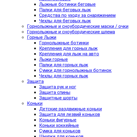
Лыжные ботинки беговые
Палки для беговых лыж
Средства по уходу за снаряжением
Чехлы для беговых лыж
Горнолыжные и сноубордические маски / очки
Горнолыжные и сноубордические шлема
Горные Лыжи
Горнолыжные ботинки
Крепления для горных лыж
Крепления для лыж на авто
Лыжи горные
Палки для горных лыж
Сумки для горнолыжных ботинок
Чехлы для горных лыж
Защита
Защита рук и ног
Защита спины
Защитные шорты
Коньки
Детские раздвижные коньки
Защита для лезвий коньков
Коньки фигурные
Коньки хоккейные
Сумка для коньков
Шнурки для коньков