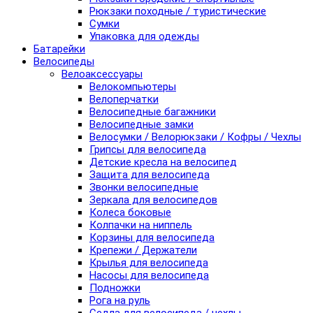
Рюкзаки походные / туристические
Сумки
Упаковка для одежды
Батарейки
Велосипеды
Велоаксессуары
Велокомпьютеры
Велоперчатки
Велосипедные багажники
Велосипедные замки
Велосумки / Велорюкзаки / Кофры / Чехлы
Грипсы для велосипеда
Детские кресла на велосипед
Защита для велосипеда
Звонки велосипедные
Зеркала для велосипедов
Колеса боковые
Колпачки на ниппель
Корзины для велосипеда
Крепежи / Держатели
Крылья для велосипеда
Насосы для велосипеда
Подножки
Рога на руль