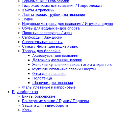
Гермомешки / Гермосумки
Гидрокостюмы для плавания / Гидроодежда
Кайты и трапеции
Ласты, маски, трубки для плавания
Лодки
Надувные матрасы для плавания / Игрушки надув
Обувь для водных видов спорта
Пляжные аксессуары / игры
Сапборды I Sup-доски
Спасательные жилеты
Сумки / Чехлы для водных лыж
Товары для бассейна
Аксессуары для плавания
Детские купальники, плавки
Женские купальники закрытого и открытого
Мужские купальные плавки / шорты
Очки для плавания
Полотенца
Шапочки для плавания
Фалы плетеные и капроновые
Единоборства
Бинты боксерские
Боксерские мешки / Груши / Подвесы
Защита для единоборств
Капы