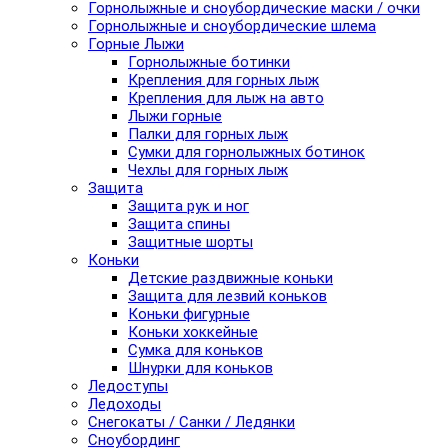
Горнолыжные и сноубордические маски / очки
Горнолыжные и сноубордические шлема
Горные Лыжи
Горнолыжные ботинки
Крепления для горных лыж
Крепления для лыж на авто
Лыжи горные
Палки для горных лыж
Сумки для горнолыжных ботинок
Чехлы для горных лыж
Защита
Защита рук и ног
Защита спины
Защитные шорты
Коньки
Детские раздвижные коньки
Защита для лезвий коньков
Коньки фигурные
Коньки хоккейные
Сумка для коньков
Шнурки для коньков
Ледоступы
Ледоходы
Снегокаты / Санки / Ледянки
Сноубординг