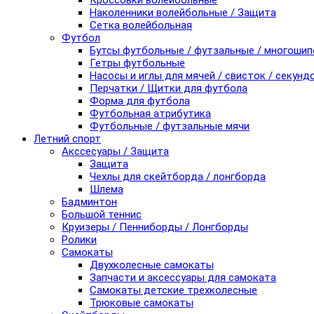
Кроссовки волейбольные
Наколенники волейбольные / Защита
Сетка волейбольная
Футбол
Бутсы футбольные / футзальные / многоши
Гетры футбольные
Насосы и иглы для мячей / свисток / секунд
Перчатки / Щитки для футбола
Форма для футбола
Футбольная атрибутика
Футбольные / футзальные мячи
Летний спорт
Акссесуары / Защита
Защита
Чехлы для скейтборда / лонгборда
Шлема
Бадминтон
Большой теннис
Круизеры / Пенниборды / Лонгборды
Ролики
Самокаты
Двухколесные самокаты
Запчасти и аксессуары для самоката
Самокаты детские трехколесные
Трюковые самокаты