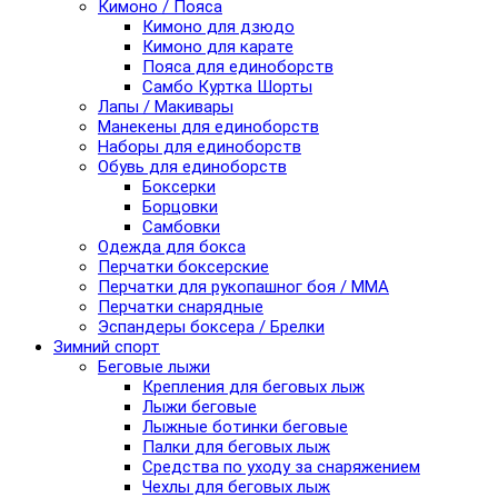
Кимоно / Пояса
Кимоно для дзюдо
Кимоно для карате
Пояса для единоборств
Самбо Куртка Шорты
Лапы / Макивары
Манекены для единоборств
Наборы для единоборств
Обувь для единоборств
Боксерки
Борцовки
Самбовки
Одежда для бокса
Перчатки боксерские
Перчатки для рукопашног боя / ММА
Перчатки снарядные
Эспандеры боксера / Брелки
Зимний спорт
Беговые лыжи
Крепления для беговых лыж
Лыжи беговые
Лыжные ботинки беговые
Палки для беговых лыж
Средства по уходу за снаряжением
Чехлы для беговых лыж