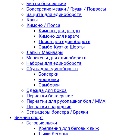
Бинты боксерские
Боксерские мешки / Груши / Подвесы
Защита для единоборств
Капы
Кимоно / Пояса
Кимоно для дзюдо
Кимоно для карате
Пояса для единоборств
Самбо Куртка Шорты
Лапы / Макивары
Манекены для единоборств
Наборы для единоборств
Обувь для единоборств
Боксерки
Борцовки
Самбовки
Одежда для бокса
Перчатки боксерские
Перчатки для рукопашног боя / ММА
Перчатки снарядные
Эспандеры боксера / Брелки
Зимний спорт
Беговые лыжи
Крепления для беговых лыж
Лыжи беговые