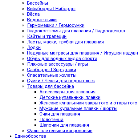
Бассейны
Вейкборды I Ниборды
Вёсла
Водные лыжи
Гермомешки / Гермосумки
Гидрокостюмы для плавания / Гидроодежда
Кайты и трапеции
Ласты, маски, трубки для плавания
Лодки
Надувные матрасы для плавания / Игрушки надув
Обувь для водных видов спорта
Пляжные аксессуары / игры
Сапборды I Sup-доски
Спасательные жилеты
Сумки / Чехлы для водных лыж
Товары для бассейна
Аксессуары для плавания
Детские купальники, плавки
Женские купальники закрытого и открытого
Мужские купальные плавки / шорты
Очки для плавания
Полотенца
Шапочки для плавания
Фалы плетеные и капроновые
Единоборства