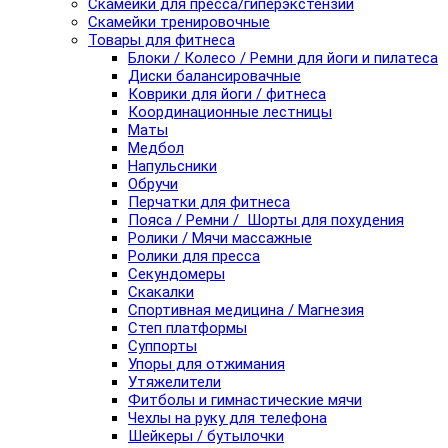
Скамейки для пресса/гиперэкстензии
Скамейки тренировочные
Товары для фитнеса
Блоки / Колесо / Ремни для йоги и пилатеса
Диски балансировачные
Коврики для йоги / фитнеса
Координационные лестницы
Маты
Медбол
Напульсники
Обручи
Перчатки для фитнеса
Пояса / Ремни / Шорты для похудения
Ролики / Мячи массажные
Ролики для пресса
Секундомеры
Скакалки
Спортивная медицина / Магнезия
Степ платформы
Суппорты
Упоры для отжимания
Утяжелители
Фитболы и гимнастические мячи
Чехлы на руку для телефона
Шейкеры / бутылочки