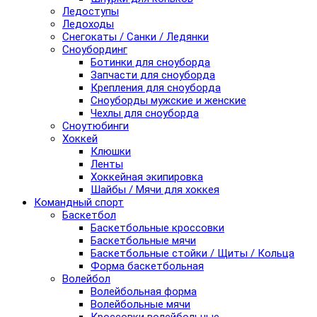
Ледоступы
Ледоходы
Снегокаты / Санки / Ледянки
Сноубординг
Ботинки для сноуборда
Запчасти для сноуборда
Крепления для сноуборда
Сноуборды мужские и женские
Чехлы для сноуборда
Сноутюбинги
Хоккей
Клюшки
Ленты
Хоккейная экипировка
Шайбы / Мячи для хоккея
Командный спорт
Баскетбол
Баскетбольные кроссовки
Баскетбольные мячи
Баскетбольные стойки / Щиты / Кольца
Форма баскетбольная
Волейбол
Волейбольная форма
Волейбольные мячи