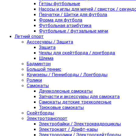
Гетры футбольные
Насосы и иглы для мячей / свисток / секунд
Перчатки / Щитки для футбола
Форма для футбола
Футбольная атрибутика
Футбольные / футзальные мячи
Летний спорт
Акссесуары / Защита
Защита
Чехлы для скейтборда / лонгборда
Шлема
Бадминтон
Большой теннис
Круизеры / Пенниборды / Лонгборды
Ролики
Самокаты
Двухколесные самокаты
Запчасти и аксессуары для самоката
Самокаты детские трехколесные
Трюковые самокаты
Скейтборды
Электротранспорт
Электробайки / Электроквадроциклы
Электрокарт / Дрифт-кары
Электроролики / Электроскейтборды