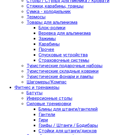
Столы / Стулья для пикника / Кровати
Стяжки, карабины, транцы
Сумка - холодильник
Термосы
Товары для альпинизма
Блок-ролики
Веревка для альпинизма
Зажимы
Карабины
Прочее
Спусковые устройства
Страховочные системы
Туристические подарочные наборы
Туристические складные коврики
Туристические фонари и лампы
Шагомеры/Компас
Фитнес и тренажеры
Батуты
Инверсионные столы
Силовые тренировки
Блины для штанги/гантелей
Гантели
Гири
Грифы / Штанги / Бодибары
Стойки для штанги/дисков