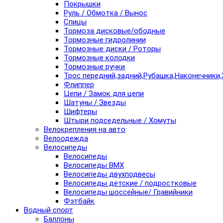
Покрышки
Руль / Обмотка / Вынос
Спицы
Тормоза дисковые/ободные
Тормозные гидролинии
Тормозные диски / Роторы
Тормозные колодки
Тормозные ручки
Трос передний,задний,Рубашка,Наконечники,
Флиппер
Цепи / Замок для цепи
Шатуны / Звезды
Шифтеры
Штыри подседельные / Хомуты
Велокрепления на авто
Велоодежда
Велосипеды
Велосипеды
Велосипеды BMX
Велосипеды двухподвесы
Велосипеды детские / подростковые
Велосипеды шоссейные/ Гравийники
Фэтбайк
Водный спорт
Баллоны