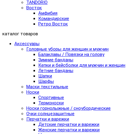
TANDORIO
Восток
Амфибия
Командирские
Ретро Восток
каталог товаров
Аксессуары
Головные уборы для женщин и мужчин
Балаклавы / Повязки на голову
Зимние банданы
Кепки и бейсболки для мужчин и женщин
Летние банданы
Шапки
Шарфы
Маски текстильные
Носки
Спортивные
Термоноски
Носки горнолыжные / сноубордические
Очки солнцезащитные
Перчатки и варежки
Детские перчатки и варежки
Женские перчатки и варежки