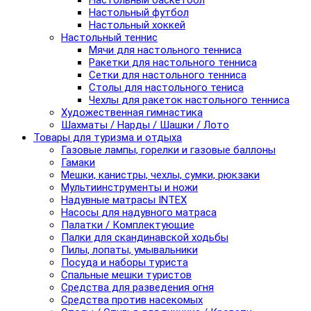
Настольный баскетбол
Настольный футбол
Настольный хоккей
Настольный теннис
Мячи для настольного тенниса
Ракетки для настольного тенниса
Сетки для настольного тенниса
Столы для настольного тениса
Чехлы для ракеток настольного тенниса
Художественная гимнастика
Шахматы / Нарды / Шашки / Лото
Товары для туризма и отдыха
Газовые лампы, горелки и газовые баллоны
Гамаки
Мешки, канистры, чехлы, сумки, рюкзаки
Мультиинструменты и ножи
Надувные матрасы INTEX
Насосы для надувного матраса
Палатки / Комплектующие
Палки для скандинавской ходьбы
Пилы, лопаты, умывальники
Посуда и наборы туриста
Спальные мешки туристов
Средства для разведения огня
Средства против насекомых