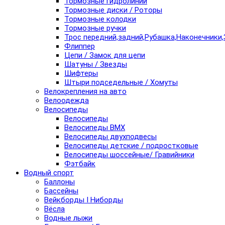
Тормозные гидролинии
Тормозные диски / Роторы
Тормозные колодки
Тормозные ручки
Трос передний,задний,Рубашка,Наконечники,
Флиппер
Цепи / Замок для цепи
Шатуны / Звезды
Шифтеры
Штыри подседельные / Хомуты
Велокрепления на авто
Велоодежда
Велосипеды
Велосипеды
Велосипеды BMX
Велосипеды двухподвесы
Велосипеды детские / подростковые
Велосипеды шоссейные/ Гравийники
Фэтбайк
Водный спорт
Баллоны
Бассейны
Вейкборды I Ниборды
Вёсла
Водные лыжи