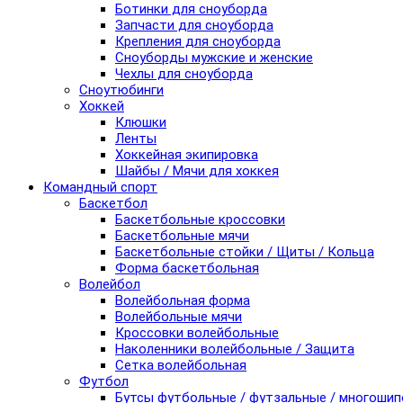
Ботинки для сноуборда
Запчасти для сноуборда
Крепления для сноуборда
Сноуборды мужские и женские
Чехлы для сноуборда
Сноутюбинги
Хоккей
Клюшки
Ленты
Хоккейная экипировка
Шайбы / Мячи для хоккея
Командный спорт
Баскетбол
Баскетбольные кроссовки
Баскетбольные мячи
Баскетбольные стойки / Щиты / Кольца
Форма баскетбольная
Волейбол
Волейбольная форма
Волейбольные мячи
Кроссовки волейбольные
Наколенники волейбольные / Защита
Сетка волейбольная
Футбол
Бутсы футбольные / футзальные / многоши