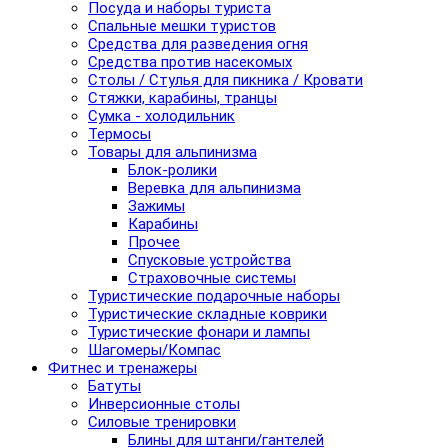
Посуда и наборы туриста
Спальные мешки туристов
Средства для разведения огня
Средства против насекомых
Столы / Стулья для пикника / Кровати
Стяжки, карабины, транцы
Сумка - холодильник
Термосы
Товары для альпинизма
Блок-ролики
Веревка для альпинизма
Зажимы
Карабины
Прочее
Спусковые устройства
Страховочные системы
Туристические подарочные наборы
Туристические складные коврики
Туристические фонари и лампы
Шагомеры/Компас
Фитнес и тренажеры
Батуты
Инверсионные столы
Силовые тренировки
Блины для штанги/гантелей