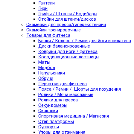
Гантели
Гири
Грифы / Штанги / Бодибары
Стойки для штанги/дисков
Скамейки для пресса/гиперэкстензии
Скамейки тренировочные
Товары для фитнеса
Блоки / Колесо / Ремни для йоги и пилатеса
Диски балансировачные
Коврики для йоги / фитнеса
Координационные лестницы
Маты
Медбол
Напульсники
Обручи
Перчатки для фитнеса
Пояса / Ремни / Шорты для похудения
Ролики / Мячи массажные
Ролики для пресса
Секундомеры
Скакалки
Спортивная медицина / Магнезия
Степ платформы
Суппорты
Упоры для отжимания