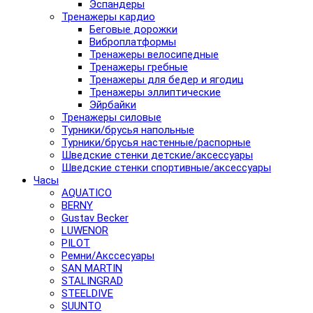
Эспандеры
Тренажеры кардио
Беговые дорожки
Виброплатформы
Тренажеры велосипедные
Тренажеры гребные
Тренажеры для бедер и ягодиц
Тренажеры эллиптические
Эйрбайки
Тренажеры силовые
Турники/брусья напольные
Турники/брусья настенные/распорные
Шведские стенки детские/аксессуары
Шведские стенки спортивные/аксессуары
Часы
AQUATICO
BERNY
Gustav Becker
LUWENOR
PILOT
Pемни/Акссесуары
SAN MARTIN
STALINGRAD
STEELDIVE
SUUNTO