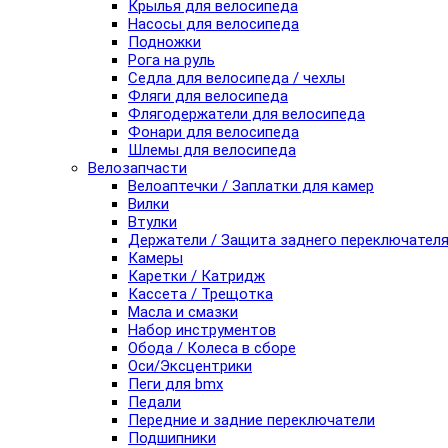
Крылья для велосипеда
Насосы для велосипеда
Подножки
Рога на руль
Седла для велосипеда / чехлы
Фляги для велосипеда
Флягодержатели для велосипеда
Фонари для велосипеда
Шлемы для велосипеда
Велозапчасти
Велоаптечки / Заплатки для камер
Вилки
Втулки
Держатели / Защита заднего переключател
Камеры
Каретки / Катридж
Кассета / Трещотка
Масла и смазки
Набор инструментов
Обода / Колеса в сборе
Оси/Эксцентрики
Пеги для bmx
Педали
Передние и задние переключатели
Подшипники