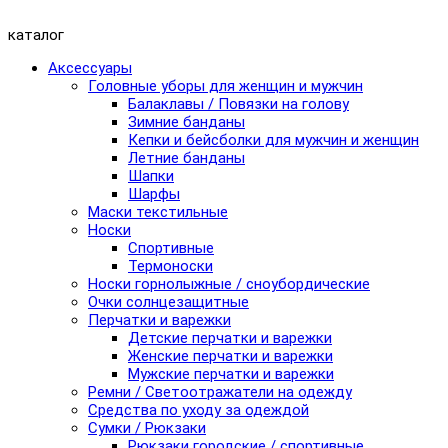
каталог
Аксессуары
Головные уборы для женщин и мужчин
Балаклавы / Повязки на голову
Зимние банданы
Кепки и бейсболки для мужчин и женщин
Летние банданы
Шапки
Шарфы
Маски текстильные
Носки
Спортивные
Термоноски
Носки горнолыжные / сноубордические
Очки солнцезащитные
Перчатки и варежки
Детские перчатки и варежки
Женские перчатки и варежки
Мужские перчатки и варежки
Ремни / Светоотражатели на одежду
Средства по уходу за одеждой
Сумки / Рюкзаки
Рюкзаки городские / спортивные