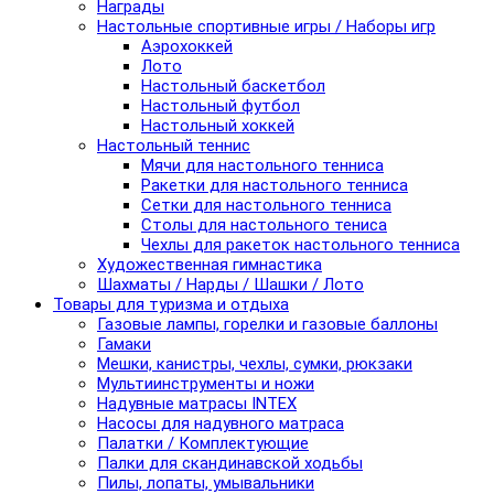
Награды
Настольные спортивные игры / Наборы игр
Аэрохоккей
Лото
Настольный баскетбол
Настольный футбол
Настольный хоккей
Настольный теннис
Мячи для настольного тенниса
Ракетки для настольного тенниса
Сетки для настольного тенниса
Столы для настольного тениса
Чехлы для ракеток настольного тенниса
Художественная гимнастика
Шахматы / Нарды / Шашки / Лото
Товары для туризма и отдыха
Газовые лампы, горелки и газовые баллоны
Гамаки
Мешки, канистры, чехлы, сумки, рюкзаки
Мультиинструменты и ножи
Надувные матрасы INTEX
Насосы для надувного матраса
Палатки / Комплектующие
Палки для скандинавской ходьбы
Пилы, лопаты, умывальники