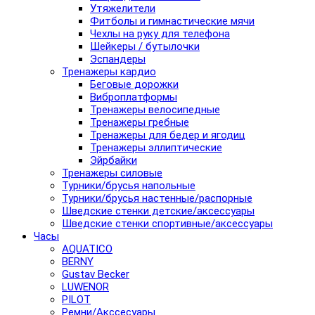
Утяжелители
Фитболы и гимнастические мячи
Чехлы на руку для телефона
Шейкеры / бутылочки
Эспандеры
Тренажеры кардио
Беговые дорожки
Виброплатформы
Тренажеры велосипедные
Тренажеры гребные
Тренажеры для бедер и ягодиц
Тренажеры эллиптические
Эйрбайки
Тренажеры силовые
Турники/брусья напольные
Турники/брусья настенные/распорные
Шведские стенки детские/аксессуары
Шведские стенки спортивные/аксессуары
Часы
AQUATICO
BERNY
Gustav Becker
LUWENOR
PILOT
Pемни/Акссесуары