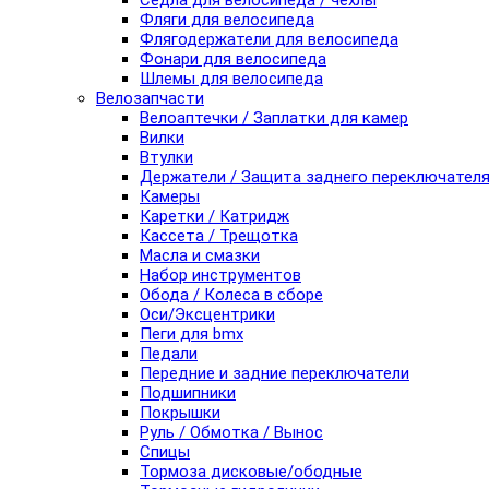
Седла для велосипеда / чехлы
Фляги для велосипеда
Флягодержатели для велосипеда
Фонари для велосипеда
Шлемы для велосипеда
Велозапчасти
Велоаптечки / Заплатки для камер
Вилки
Втулки
Держатели / Защита заднего переключател
Камеры
Каретки / Катридж
Кассета / Трещотка
Масла и смазки
Набор инструментов
Обода / Колеса в сборе
Оси/Эксцентрики
Пеги для bmx
Педали
Передние и задние переключатели
Подшипники
Покрышки
Руль / Обмотка / Вынос
Спицы
Тормоза дисковые/ободные