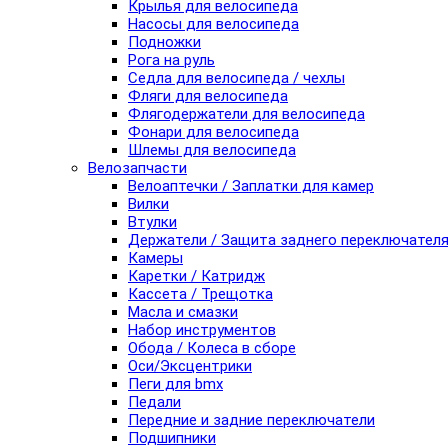
Крылья для велосипеда
Насосы для велосипеда
Подножки
Рога на руль
Седла для велосипеда / чехлы
Фляги для велосипеда
Флягодержатели для велосипеда
Фонари для велосипеда
Шлемы для велосипеда
Велозапчасти
Велоаптечки / Заплатки для камер
Вилки
Втулки
Держатели / Защита заднего переключател
Камеры
Каретки / Катридж
Кассета / Трещотка
Масла и смазки
Набор инструментов
Обода / Колеса в сборе
Оси/Эксцентрики
Пеги для bmx
Педали
Передние и задние переключатели
Подшипники