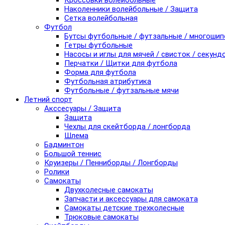
Кроссовки волейбольные
Наколенники волейбольные / Защита
Сетка волейбольная
Футбол
Бутсы футбольные / футзальные / многоши
Гетры футбольные
Насосы и иглы для мячей / свисток / секунд
Перчатки / Щитки для футбола
Форма для футбола
Футбольная атрибутика
Футбольные / футзальные мячи
Летний спорт
Акссесуары / Защита
Защита
Чехлы для скейтборда / лонгборда
Шлема
Бадминтон
Большой теннис
Круизеры / Пенниборды / Лонгборды
Ролики
Самокаты
Двухколесные самокаты
Запчасти и аксессуары для самоката
Самокаты детские трехколесные
Трюковые самокаты