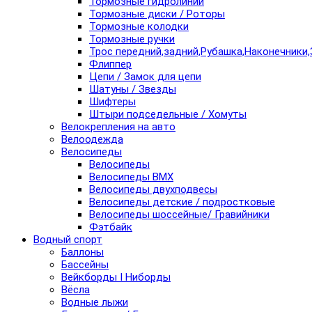
Тормозные гидролинии
Тормозные диски / Роторы
Тормозные колодки
Тормозные ручки
Трос передний,задний,Рубашка,Наконечники,
Флиппер
Цепи / Замок для цепи
Шатуны / Звезды
Шифтеры
Штыри подседельные / Хомуты
Велокрепления на авто
Велоодежда
Велосипеды
Велосипеды
Велосипеды BMX
Велосипеды двухподвесы
Велосипеды детские / подростковые
Велосипеды шоссейные/ Гравийники
Фэтбайк
Водный спорт
Баллоны
Бассейны
Вейкборды I Ниборды
Вёсла
Водные лыжи