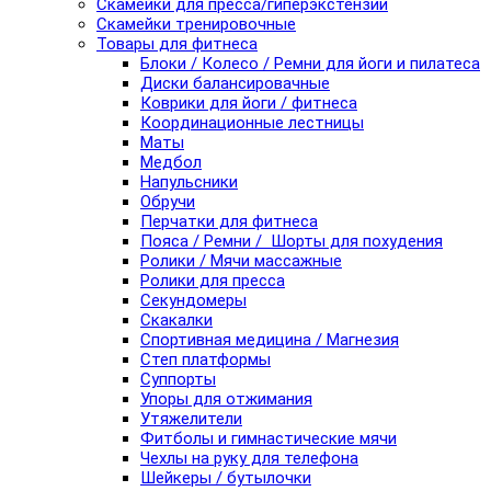
Скамейки для пресса/гиперэкстензии
Скамейки тренировочные
Товары для фитнеса
Блоки / Колесо / Ремни для йоги и пилатеса
Диски балансировачные
Коврики для йоги / фитнеса
Координационные лестницы
Маты
Медбол
Напульсники
Обручи
Перчатки для фитнеса
Пояса / Ремни / Шорты для похудения
Ролики / Мячи массажные
Ролики для пресса
Секундомеры
Скакалки
Спортивная медицина / Магнезия
Степ платформы
Суппорты
Упоры для отжимания
Утяжелители
Фитболы и гимнастические мячи
Чехлы на руку для телефона
Шейкеры / бутылочки