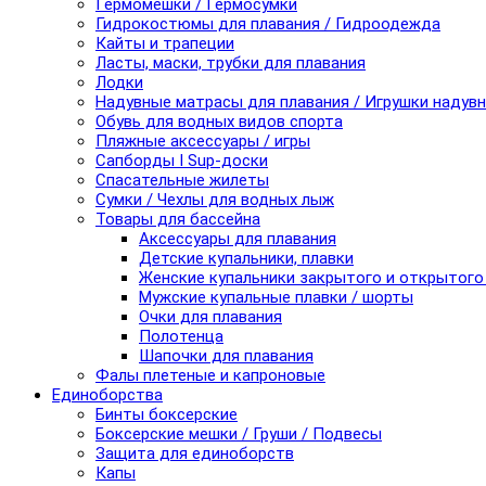
Гермомешки / Гермосумки
Гидрокостюмы для плавания / Гидроодежда
Кайты и трапеции
Ласты, маски, трубки для плавания
Лодки
Надувные матрасы для плавания / Игрушки надув
Обувь для водных видов спорта
Пляжные аксессуары / игры
Сапборды I Sup-доски
Спасательные жилеты
Сумки / Чехлы для водных лыж
Товары для бассейна
Аксессуары для плавания
Детские купальники, плавки
Женские купальники закрытого и открытого
Мужские купальные плавки / шорты
Очки для плавания
Полотенца
Шапочки для плавания
Фалы плетеные и капроновые
Единоборства
Бинты боксерские
Боксерские мешки / Груши / Подвесы
Защита для единоборств
Капы