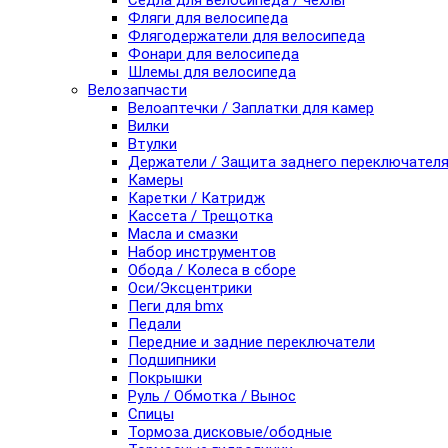
Седла для велосипеда / чехлы
Фляги для велосипеда
Флягодержатели для велосипеда
Фонари для велосипеда
Шлемы для велосипеда
Велозапчасти
Велоаптечки / Заплатки для камер
Вилки
Втулки
Держатели / Защита заднего переключател
Камеры
Каретки / Катридж
Кассета / Трещотка
Масла и смазки
Набор инструментов
Обода / Колеса в сборе
Оси/Эксцентрики
Пеги для bmx
Педали
Передние и задние переключатели
Подшипники
Покрышки
Руль / Обмотка / Вынос
Спицы
Тормоза дисковые/ободные