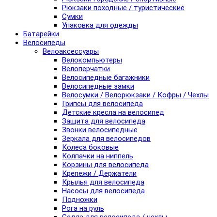
Рюкзаки походные / туристические
Сумки
Упаковка для одежды
Батарейки
Велосипеды
Велоаксессуары
Велокомпьютеры
Велоперчатки
Велосипедные багажники
Велосипедные замки
Велосумки / Велорюкзаки / Кофры / Чехлы
Грипсы для велосипеда
Детские кресла на велосипед
Защита для велосипеда
Звонки велосипедные
Зеркала для велосипедов
Колеса боковые
Колпачки на ниппель
Корзины для велосипеда
Крепежи / Держатели
Крылья для велосипеда
Насосы для велосипеда
Подножки
Рога на руль