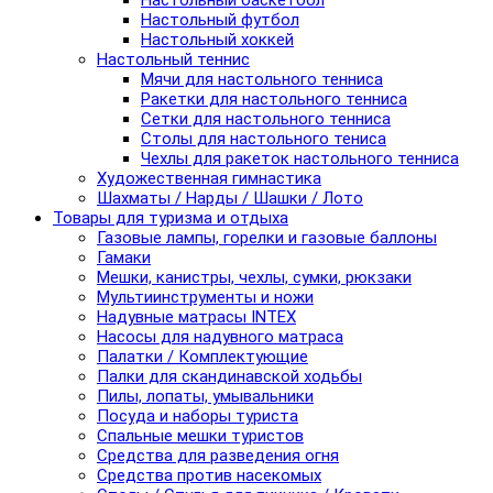
Настольный баскетбол
Настольный футбол
Настольный хоккей
Настольный теннис
Мячи для настольного тенниса
Ракетки для настольного тенниса
Сетки для настольного тенниса
Столы для настольного тениса
Чехлы для ракеток настольного тенниса
Художественная гимнастика
Шахматы / Нарды / Шашки / Лото
Товары для туризма и отдыха
Газовые лампы, горелки и газовые баллоны
Гамаки
Мешки, канистры, чехлы, сумки, рюкзаки
Мультиинструменты и ножи
Надувные матрасы INTEX
Насосы для надувного матраса
Палатки / Комплектующие
Палки для скандинавской ходьбы
Пилы, лопаты, умывальники
Посуда и наборы туриста
Спальные мешки туристов
Средства для разведения огня
Средства против насекомых