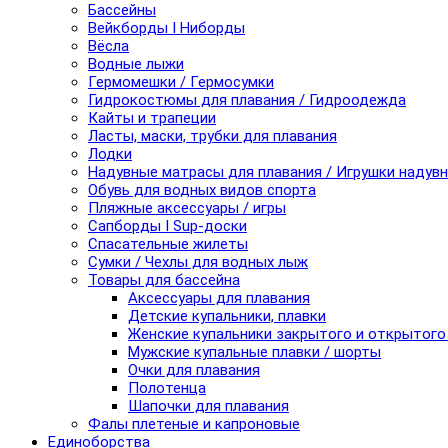
Бассейны
Вейкборды I Ниборды
Вёсла
Водные лыжи
Гермомешки / Гермосумки
Гидрокостюмы для плавания / Гидроодежда
Кайты и трапеции
Ласты, маски, трубки для плавания
Лодки
Надувные матрасы для плавания / Игрушки надув
Обувь для водных видов спорта
Пляжные аксессуары / игры
Сапборды I Sup-доски
Спасательные жилеты
Сумки / Чехлы для водных лыж
Товары для бассейна
Аксессуары для плавания
Детские купальники, плавки
Женские купальники закрытого и открытого
Мужские купальные плавки / шорты
Очки для плавания
Полотенца
Шапочки для плавания
Фалы плетеные и капроновые
Единоборства