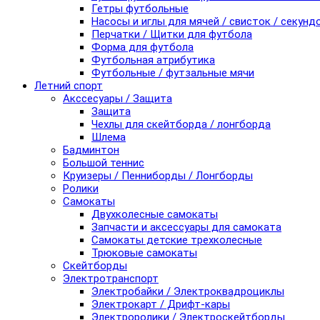
Гетры футбольные
Насосы и иглы для мячей / свисток / секунд
Перчатки / Щитки для футбола
Форма для футбола
Футбольная атрибутика
Футбольные / футзальные мячи
Летний спорт
Акссесуары / Защита
Защита
Чехлы для скейтборда / лонгборда
Шлема
Бадминтон
Большой теннис
Круизеры / Пенниборды / Лонгборды
Ролики
Самокаты
Двухколесные самокаты
Запчасти и аксессуары для самоката
Самокаты детские трехколесные
Трюковые самокаты
Скейтборды
Электротранспорт
Электробайки / Электроквадроциклы
Электрокарт / Дрифт-кары
Электроролики / Электроскейтборды