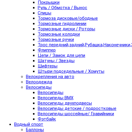
Покрышки
Руль / Обмотка / Вынос
Спицы
Тормоза дисковые/ободные
Тормозные гидролинии
Тормозные диски / Роторы
Тормозные колодки
Тормозные ручки
Трос передний,задний,Рубашка,Наконечники,
Флиппер
Цепи / Замок для цепи
Шатуны / Звезды
Шифтеры
Штыри подседельные / Хомуты
Велокрепления на авто
Велоодежда
Велосипеды
Велосипеды
Велосипеды BMX
Велосипеды двухподвесы
Велосипеды детские / подростковые
Велосипеды шоссейные/ Гравийники
Фэтбайк
Водный спорт
Баллоны