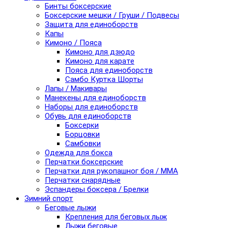
Бинты боксерские
Боксерские мешки / Груши / Подвесы
Защита для единоборств
Капы
Кимоно / Пояса
Кимоно для дзюдо
Кимоно для карате
Пояса для единоборств
Самбо Куртка Шорты
Лапы / Макивары
Манекены для единоборств
Наборы для единоборств
Обувь для единоборств
Боксерки
Борцовки
Самбовки
Одежда для бокса
Перчатки боксерские
Перчатки для рукопашног боя / ММА
Перчатки снарядные
Эспандеры боксера / Брелки
Зимний спорт
Беговые лыжи
Крепления для беговых лыж
Лыжи беговые