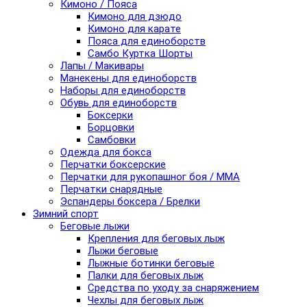
Кимоно / Пояса
Кимоно для дзюдо
Кимоно для карате
Пояса для единоборств
Самбо Куртка Шорты
Лапы / Макивары
Манекены для единоборств
Наборы для единоборств
Обувь для единоборств
Боксерки
Борцовки
Самбовки
Одежда для бокса
Перчатки боксерские
Перчатки для рукопашног боя / ММА
Перчатки снарядные
Эспандеры боксера / Брелки
Зимний спорт
Беговые лыжи
Крепления для беговых лыж
Лыжи беговые
Лыжные ботинки беговые
Палки для беговых лыж
Средства по уходу за снаряжением
Чехлы для беговых лыж