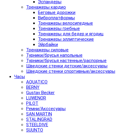
Эспандеры
Тренажеры кардио
Беговые дорожки
Виброплатформы
Тренажеры велосипедные
Тренажеры гребные
Тренажеры для бедер и ягодиц
Тренажеры эллиптические
Эйрбайки
Тренажеры силовые
Турники/брусья напольные
Турники/брусья настенные/распорные
Шведские стенки детские/аксессуары
Шведские стенки спортивные/аксессуары
Часы
AQUATICO
BERNY
Gustav Becker
LUWENOR
PILOT
Pемни/Акссесуары
SAN MARTIN
STALINGRAD
STEELDIVE
SUUNTO