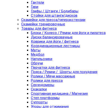
Гантели
Гири
Грифы / Штанги / Бодибары
Стойки для штанги/дисков
Скамейки для пресса/гиперэкстензии
Скамейки тренировочные
Товары для фитнеса
Блоки / Колесо / Ремни для йоги и пилатеса
Диски балансировачные
Коврики для йоги / фитнеса
Координационные лестницы
Маты
Медбол
Напульсники
Обручи
Перчатки для фитнеса
Пояса / Ремни / Шорты для похудения
Ролики / Мячи массажные
Ролики для пресса
Секундомеры
Скакалки
Спортивная медицина / Магнезия
Степ платформы
Суппорты
Упоры для отжимания