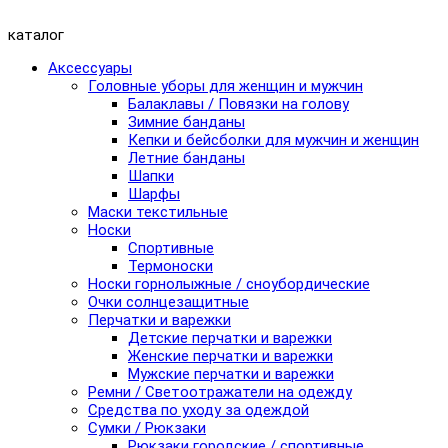
каталог
Аксессуары
Головные уборы для женщин и мужчин
Балаклавы / Повязки на голову
Зимние банданы
Кепки и бейсболки для мужчин и женщин
Летние банданы
Шапки
Шарфы
Маски текстильные
Носки
Спортивные
Термоноски
Носки горнолыжные / сноубордические
Очки солнцезащитные
Перчатки и варежки
Детские перчатки и варежки
Женские перчатки и варежки
Мужские перчатки и варежки
Ремни / Светоотражатели на одежду
Средства по уходу за одеждой
Сумки / Рюкзаки
Рюкзаки городские / спортивные