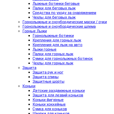
Лыжные ботинки беговые
Палки для беговых лыж
Средства по уходу за снаряжением
Чехлы для беговых лыж
Горнолыжные и сноубордические маски / очки
Горнолыжные и сноубордические шлема
Горные Лыжи
Горнолыжные ботинки
Крепления для горных лыж
Крепления для лыж на авто
Лыжи горные
Палки для горных лыж
Сумки для горнолыжных ботинок
Чехлы для горных лыж
Защита
Защита рук и ног
Защита спины
Защитные шорты
Коньки
Детские раздвижные коньки
Защита для лезвий коньков
Коньки фигурные
Коньки хоккейные
Сумка для коньков
Шнурки для коньков