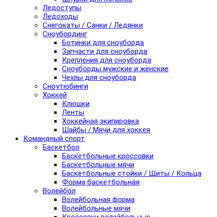
Ледоступы
Ледоходы
Снегокаты / Санки / Ледянки
Сноубординг
Ботинки для сноуборда
Запчасти для сноуборда
Крепления для сноуборда
Сноуборды мужские и женские
Чехлы для сноуборда
Сноутюбинги
Хоккей
Клюшки
Ленты
Хоккейная экипировка
Шайбы / Мячи для хоккея
Командный спорт
Баскетбол
Баскетбольные кроссовки
Баскетбольные мячи
Баскетбольные стойки / Щиты / Кольца
Форма баскетбольная
Волейбол
Волейбольная форма
Волейбольные мячи