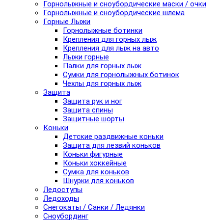
Горнолыжные и сноубордические маски / очки
Горнолыжные и сноубордические шлема
Горные Лыжи
Горнолыжные ботинки
Крепления для горных лыж
Крепления для лыж на авто
Лыжи горные
Палки для горных лыж
Сумки для горнолыжных ботинок
Чехлы для горных лыж
Защита
Защита рук и ног
Защита спины
Защитные шорты
Коньки
Детские раздвижные коньки
Защита для лезвий коньков
Коньки фигурные
Коньки хоккейные
Сумка для коньков
Шнурки для коньков
Ледоступы
Ледоходы
Снегокаты / Санки / Ледянки
Сноубординг