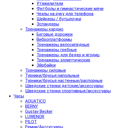
Утяжелители
Фитболы и гимнастические мячи
Чехлы на руку для телефона
Шейкеры / бутылочки
Эспандеры
Тренажеры кардио
Беговые дорожки
Виброплатформы
Тренажеры велосипедные
Тренажеры гребные
Тренажеры для бедер и ягодиц
Тренажеры эллиптические
Эйрбайки
Тренажеры силовые
Турники/брусья напольные
Турники/брусья настенные/распорные
Шведские стенки детские/аксессуары
Шведские стенки спортивные/аксессуары
Часы
AQUATICO
BERNY
Gustav Becker
LUWENOR
PILOT
Pемни/Акссесуары