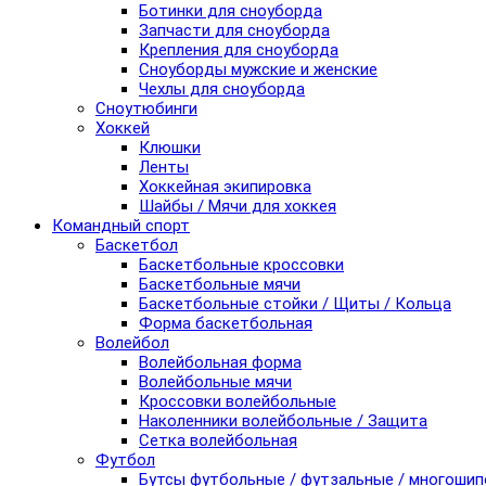
Ботинки для сноуборда
Запчасти для сноуборда
Крепления для сноуборда
Сноуборды мужские и женские
Чехлы для сноуборда
Сноутюбинги
Хоккей
Клюшки
Ленты
Хоккейная экипировка
Шайбы / Мячи для хоккея
Командный спорт
Баскетбол
Баскетбольные кроссовки
Баскетбольные мячи
Баскетбольные стойки / Щиты / Кольца
Форма баскетбольная
Волейбол
Волейбольная форма
Волейбольные мячи
Кроссовки волейбольные
Наколенники волейбольные / Защита
Сетка волейбольная
Футбол
Бутсы футбольные / футзальные / многоши