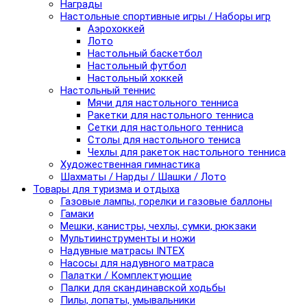
Награды
Настольные спортивные игры / Наборы игр
Аэрохоккей
Лото
Настольный баскетбол
Настольный футбол
Настольный хоккей
Настольный теннис
Мячи для настольного тенниса
Ракетки для настольного тенниса
Сетки для настольного тенниса
Столы для настольного тениса
Чехлы для ракеток настольного тенниса
Художественная гимнастика
Шахматы / Нарды / Шашки / Лото
Товары для туризма и отдыха
Газовые лампы, горелки и газовые баллоны
Гамаки
Мешки, канистры, чехлы, сумки, рюкзаки
Мультиинструменты и ножи
Надувные матрасы INTEX
Насосы для надувного матраса
Палатки / Комплектующие
Палки для скандинавской ходьбы
Пилы, лопаты, умывальники