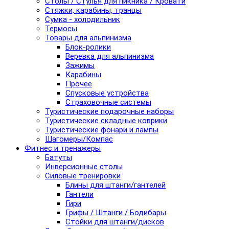
Столы / Стулья для пикника / Кровати
Стяжки, карабины, транцы
Сумка - холодильник
Термосы
Товары для альпинизма
Блок-ролики
Веревка для альпинизма
Зажимы
Карабины
Прочее
Спусковые устройства
Страховочные системы
Туристические подарочные наборы
Туристические складные коврики
Туристические фонари и лампы
Шагомеры/Компас
Фитнес и тренажеры
Батуты
Инверсионные столы
Силовые тренировки
Блины для штанги/гантелей
Гантели
Гири
Грифы / Штанги / Бодибары
Стойки для штанги/дисков