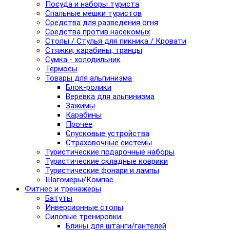
Посуда и наборы туриста
Спальные мешки туристов
Средства для разведения огня
Средства против насекомых
Столы / Стулья для пикника / Кровати
Стяжки, карабины, транцы
Сумка - холодильник
Термосы
Товары для альпинизма
Блок-ролики
Веревка для альпинизма
Зажимы
Карабины
Прочее
Спусковые устройства
Страховочные системы
Туристические подарочные наборы
Туристические складные коврики
Туристические фонари и лампы
Шагомеры/Компас
Фитнес и тренажеры
Батуты
Инверсионные столы
Силовые тренировки
Блины для штанги/гантелей