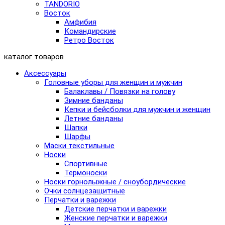
TANDORIO
Восток
Амфибия
Командирские
Ретро Восток
каталог товаров
Аксессуары
Головные уборы для женщин и мужчин
Балаклавы / Повязки на голову
Зимние банданы
Кепки и бейсболки для мужчин и женщин
Летние банданы
Шапки
Шарфы
Маски текстильные
Носки
Спортивные
Термоноски
Носки горнолыжные / сноубордические
Очки солнцезащитные
Перчатки и варежки
Детские перчатки и варежки
Женские перчатки и варежки