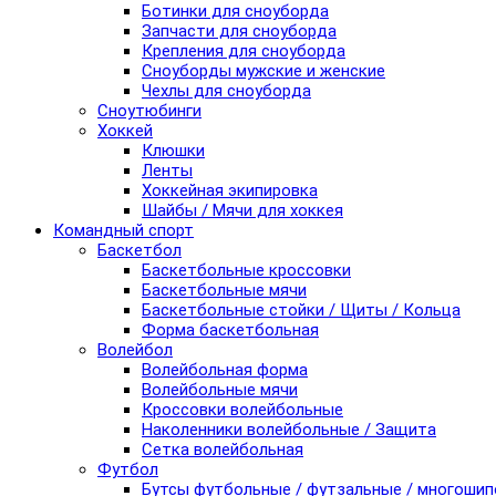
Ботинки для сноуборда
Запчасти для сноуборда
Крепления для сноуборда
Сноуборды мужские и женские
Чехлы для сноуборда
Сноутюбинги
Хоккей
Клюшки
Ленты
Хоккейная экипировка
Шайбы / Мячи для хоккея
Командный спорт
Баскетбол
Баскетбольные кроссовки
Баскетбольные мячи
Баскетбольные стойки / Щиты / Кольца
Форма баскетбольная
Волейбол
Волейбольная форма
Волейбольные мячи
Кроссовки волейбольные
Наколенники волейбольные / Защита
Сетка волейбольная
Футбол
Бутсы футбольные / футзальные / многоши