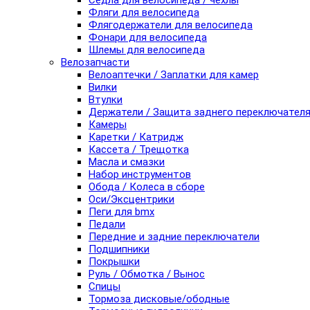
Седла для велосипеда / чехлы
Фляги для велосипеда
Флягодержатели для велосипеда
Фонари для велосипеда
Шлемы для велосипеда
Велозапчасти
Велоаптечки / Заплатки для камер
Вилки
Втулки
Держатели / Защита заднего переключател
Камеры
Каретки / Катридж
Кассета / Трещотка
Масла и смазки
Набор инструментов
Обода / Колеса в сборе
Оси/Эксцентрики
Пеги для bmx
Педали
Передние и задние переключатели
Подшипники
Покрышки
Руль / Обмотка / Вынос
Спицы
Тормоза дисковые/ободные