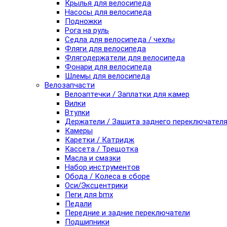
Крылья для велосипеда
Насосы для велосипеда
Подножки
Рога на руль
Седла для велосипеда / чехлы
Фляги для велосипеда
Флягодержатели для велосипеда
Фонари для велосипеда
Шлемы для велосипеда
Велозапчасти
Велоаптечки / Заплатки для камер
Вилки
Втулки
Держатели / Защита заднего переключател
Камеры
Каретки / Катридж
Кассета / Трещотка
Масла и смазки
Набор инструментов
Обода / Колеса в сборе
Оси/Эксцентрики
Пеги для bmx
Педали
Передние и задние переключатели
Подшипники