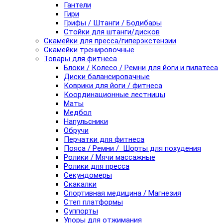
Гантели
Гири
Грифы / Штанги / Бодибары
Стойки для штанги/дисков
Скамейки для пресса/гиперэкстензии
Скамейки тренировочные
Товары для фитнеса
Блоки / Колесо / Ремни для йоги и пилатеса
Диски балансировачные
Коврики для йоги / фитнеса
Координационные лестницы
Маты
Медбол
Напульсники
Обручи
Перчатки для фитнеса
Пояса / Ремни / Шорты для похудения
Ролики / Мячи массажные
Ролики для пресса
Секундомеры
Скакалки
Спортивная медицина / Магнезия
Степ платформы
Суппорты
Упоры для отжимания