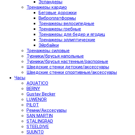
Эспандеры
Тренажеры кардио
Беговые дорожки
Виброплатформы
Тренажеры велосипедные
Тренажеры гребные
Тренажеры для бедер и ягодиц
Тренажеры эллиптические
Эйрбайки
Тренажеры силовые
Турники/брусья напольные
Турники/брусья настенные/распорные
Шведские стенки детские/аксессуары
Шведские стенки спортивные/аксессуары
Часы
AQUATICO
BERNY
Gustav Becker
LUWENOR
PILOT
Pемни/Акссесуары
SAN MARTIN
STALINGRAD
STEELDIVE
SUUNTO