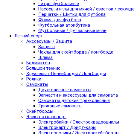
Гетры футбольные
Насосы и иглы для мячей / свисток / секунд
Перчатки / Щитки для футбола
Форма для футбола
Футбольная атрибутика
Футбольные / футзальные мячи
Летний спорт
Акссесуары / Защита
Защита
Чехлы для скейтборда / лонгборда
Шлема
Бадминтон
Большой теннис
Круизеры / Пенниборды / Лонгборды
Ролики
Самокаты
Двухколесные самокаты
Запчасти и аксессуары для самоката
Самокаты детские трехколесные
Трюковые самокаты
Скейтборды
Электротранспорт
Электробайки / Электроквадроциклы
Электрокарт / Дрифт-кары
Электроролики / Электроскейтборды