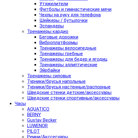
Утяжелители
Фитболы и гимнастические мячи
Чехлы на руку для телефона
Шейкеры / бутылочки
Эспандеры
Тренажеры кардио
Беговые дорожки
Виброплатформы
Тренажеры велосипедные
Тренажеры гребные
Тренажеры для бедер и ягодиц
Тренажеры эллиптические
Эйрбайки
Тренажеры силовые
Турники/брусья напольные
Турники/брусья настенные/распорные
Шведские стенки детские/аксессуары
Шведские стенки спортивные/аксессуары
Часы
AQUATICO
BERNY
Gustav Becker
LUWENOR
PILOT
Pемни/Акссесуары