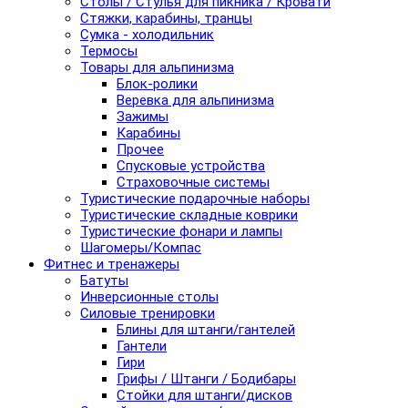
Столы / Стулья для пикника / Кровати
Стяжки, карабины, транцы
Сумка - холодильник
Термосы
Товары для альпинизма
Блок-ролики
Веревка для альпинизма
Зажимы
Карабины
Прочее
Спусковые устройства
Страховочные системы
Туристические подарочные наборы
Туристические складные коврики
Туристические фонари и лампы
Шагомеры/Компас
Фитнес и тренажеры
Батуты
Инверсионные столы
Силовые тренировки
Блины для штанги/гантелей
Гантели
Гири
Грифы / Штанги / Бодибары
Стойки для штанги/дисков