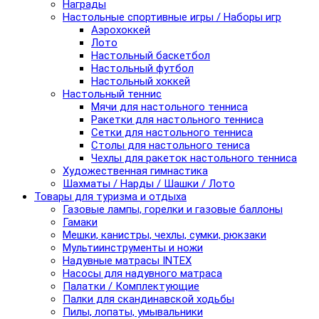
Награды
Настольные спортивные игры / Наборы игр
Аэрохоккей
Лото
Настольный баскетбол
Настольный футбол
Настольный хоккей
Настольный теннис
Мячи для настольного тенниса
Ракетки для настольного тенниса
Сетки для настольного тенниса
Столы для настольного тениса
Чехлы для ракеток настольного тенниса
Художественная гимнастика
Шахматы / Нарды / Шашки / Лото
Товары для туризма и отдыха
Газовые лампы, горелки и газовые баллоны
Гамаки
Мешки, канистры, чехлы, сумки, рюкзаки
Мультиинструменты и ножи
Надувные матрасы INTEX
Насосы для надувного матраса
Палатки / Комплектующие
Палки для скандинавской ходьбы
Пилы, лопаты, умывальники