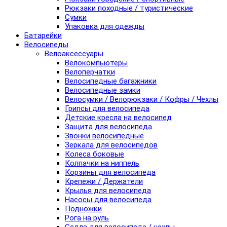
Рюкзаки походные / туристические
Сумки
Упаковка для одежды
Батарейки
Велосипеды
Велоаксессуары
Велокомпьютеры
Велоперчатки
Велосипедные багажники
Велосипедные замки
Велосумки / Велорюкзаки / Кофры / Чехлы
Грипсы для велосипеда
Детские кресла на велосипед
Защита для велосипеда
Звонки велосипедные
Зеркала для велосипедов
Колеса боковые
Колпачки на ниппель
Корзины для велосипеда
Крепежи / Держатели
Крылья для велосипеда
Насосы для велосипеда
Подножки
Рога на руль