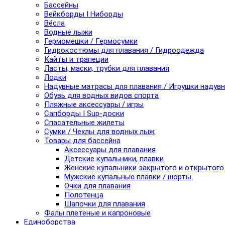
Бассейны
Вейкборды I Ниборды
Вёсла
Водные лыжи
Гермомешки / Гермосумки
Гидрокостюмы для плавания / Гидроодежда
Кайты и трапеции
Ласты, маски, трубки для плавания
Лодки
Надувные матрасы для плавания / Игрушки надув
Обувь для водных видов спорта
Пляжные аксессуары / игры
Сапборды I Sup-доски
Спасательные жилеты
Сумки / Чехлы для водных лыж
Товары для бассейна
Аксессуары для плавания
Детские купальники, плавки
Женские купальники закрытого и открытого
Мужские купальные плавки / шорты
Очки для плавания
Полотенца
Шапочки для плавания
Фалы плетеные и капроновые
Единоборства