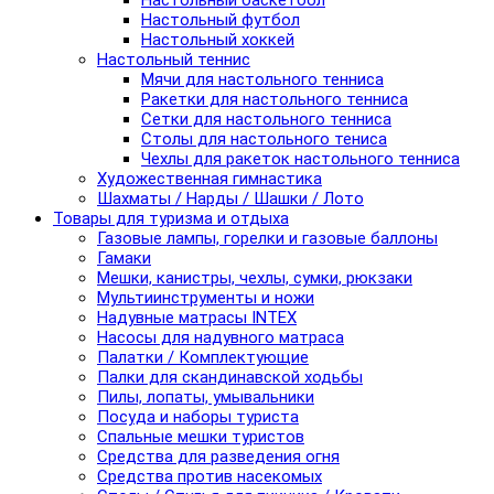
Настольный баскетбол
Настольный футбол
Настольный хоккей
Настольный теннис
Мячи для настольного тенниса
Ракетки для настольного тенниса
Сетки для настольного тенниса
Столы для настольного тениса
Чехлы для ракеток настольного тенниса
Художественная гимнастика
Шахматы / Нарды / Шашки / Лото
Товары для туризма и отдыха
Газовые лампы, горелки и газовые баллоны
Гамаки
Мешки, канистры, чехлы, сумки, рюкзаки
Мультиинструменты и ножи
Надувные матрасы INTEX
Насосы для надувного матраса
Палатки / Комплектующие
Палки для скандинавской ходьбы
Пилы, лопаты, умывальники
Посуда и наборы туриста
Спальные мешки туристов
Средства для разведения огня
Средства против насекомых