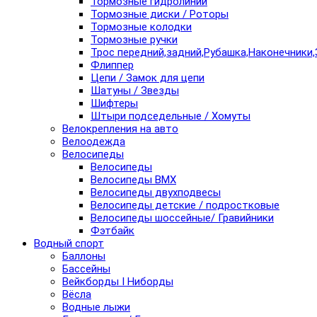
Тормозные гидролинии
Тормозные диски / Роторы
Тормозные колодки
Тормозные ручки
Трос передний,задний,Рубашка,Наконечники,
Флиппер
Цепи / Замок для цепи
Шатуны / Звезды
Шифтеры
Штыри подседельные / Хомуты
Велокрепления на авто
Велоодежда
Велосипеды
Велосипеды
Велосипеды BMX
Велосипеды двухподвесы
Велосипеды детские / подростковые
Велосипеды шоссейные/ Гравийники
Фэтбайк
Водный спорт
Баллоны
Бассейны
Вейкборды I Ниборды
Вёсла
Водные лыжи