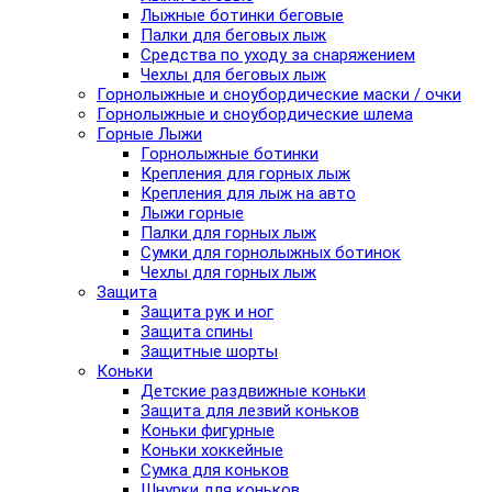
Лыжные ботинки беговые
Палки для беговых лыж
Средства по уходу за снаряжением
Чехлы для беговых лыж
Горнолыжные и сноубордические маски / очки
Горнолыжные и сноубордические шлема
Горные Лыжи
Горнолыжные ботинки
Крепления для горных лыж
Крепления для лыж на авто
Лыжи горные
Палки для горных лыж
Сумки для горнолыжных ботинок
Чехлы для горных лыж
Защита
Защита рук и ног
Защита спины
Защитные шорты
Коньки
Детские раздвижные коньки
Защита для лезвий коньков
Коньки фигурные
Коньки хоккейные
Сумка для коньков
Шнурки для коньков