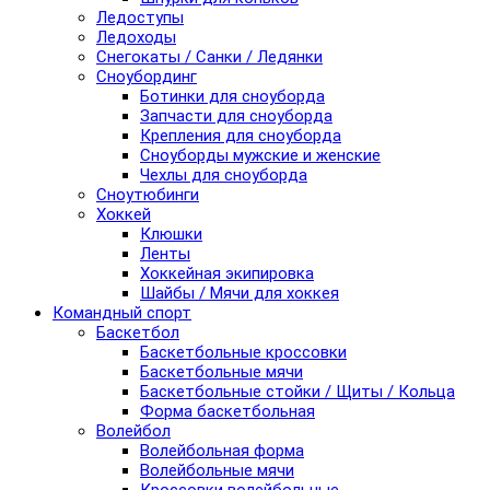
Ледоступы
Ледоходы
Снегокаты / Санки / Ледянки
Сноубординг
Ботинки для сноуборда
Запчасти для сноуборда
Крепления для сноуборда
Сноуборды мужские и женские
Чехлы для сноуборда
Сноутюбинги
Хоккей
Клюшки
Ленты
Хоккейная экипировка
Шайбы / Мячи для хоккея
Командный спорт
Баскетбол
Баскетбольные кроссовки
Баскетбольные мячи
Баскетбольные стойки / Щиты / Кольца
Форма баскетбольная
Волейбол
Волейбольная форма
Волейбольные мячи