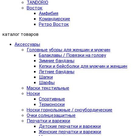
TANDORIO
Восток
Амфибия
Командирские
Ретро Восток
каталог товаров
Аксессуары
Головные уборы для женщин и мужчин
Балаклавы / Повязки на голову
Зимние банданы
Кепки и бейсболки для мужчин и женщин
Летние банданы
Шапки
Шарфы
Маски текстильные
Носки
Спортивные
Термоноски
Носки горнолыжные / сноубордические
Очки солнцезащитные
Перчатки и варежки
Детские перчатки и варежки
Женские перчатки и варежки