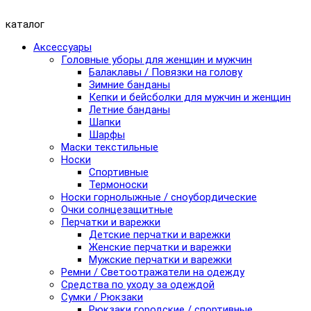
каталог
Аксессуары
Головные уборы для женщин и мужчин
Балаклавы / Повязки на голову
Зимние банданы
Кепки и бейсболки для мужчин и женщин
Летние банданы
Шапки
Шарфы
Маски текстильные
Носки
Спортивные
Термоноски
Носки горнолыжные / сноубордические
Очки солнцезащитные
Перчатки и варежки
Детские перчатки и варежки
Женские перчатки и варежки
Мужские перчатки и варежки
Ремни / Светоотражатели на одежду
Средства по уходу за одеждой
Сумки / Рюкзаки
Рюкзаки городские / спортивные