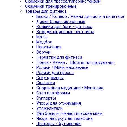
Скамейки для пресса/гиперэкстензии
Скамейки тренировочные
Товары для фитнеса
Блоки / Колесо / Ремни для йоги и пилатеса
Диски балансировачные
Коврики для йоги / фитнеса
Координационные лестницы
Маты
Медбол
Напульсники
Обручи
Перчатки для фитнеса
Пояса / Ремни / Шорты для похудения
Ролики / Мячи массажные
Ролики для пресса
Секундомеры
Скакалки
Спортивная медицина / Магнезия
Степ платформы
Суппорты
Упоры для отжимания
Утяжелители
Фитболы и гимнастические мячи
Чехлы на руку для телефона
Шейкеры / бутылочки