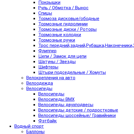
Покрышки
Руль / Обмотка / Вынос
Спицы
Тормоза дисковые/ободные
Тормозные гидролинии
Тормозные диски / Роторы
Тормозные колодки
Тормозные ручки
Трос передний,задний,Рубашка,Наконечники,
Флиппер
Цепи / Замок для цепи
Шатуны / Звезды
Шифтеры
Штыри подседельные / Хомуты
Велокрепления на авто
Велоодежда
Велосипеды
Велосипеды
Велосипеды BMX
Велосипеды двухподвесы
Велосипеды детские / подростковые
Велосипеды шоссейные/ Гравийники
Фэтбайк
Водный спорт
Баллоны