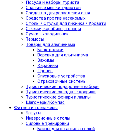
Посуда и наборы туриста
Спальные мешки туристов
Средства для разведения огня
Средства против насекомых
Столы / Стулья для пикника / Кровати
Стяжки, карабины, транцы
Сумка - холодильник
Термосы
Товары для альпинизма
Блок-ролики
Веревка для альпинизма
Зажимы
Карабины
Прочее
Спусковые устройства
Страховочные системы
Туристические подарочные наборы
Туристические складные коврики
Туристические фонари и лампы
Шагомеры/Компас
Фитнес и тренажеры
Батуты
Инверсионные столы
Силовые тренировки
Блины для штанги/гантелей