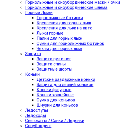
Горнолыжные и сноубордические маски / очки
Горнолыжные и сноубордические шлема
Горные Лыжи
Горнолыжные ботинки
Крепления для горных лыж
Крепления для лыж на авто
Лыжи горные
Палки для горных лыж
Сумки для горнолыжных ботинок
Чехлы для горных лыж
Защита
Защита рук и ног
Защита спины
Защитные шорты
Коньки
Детские раздвижные коньки
Защита для лезвий коньков
Коньки фигурные
Коньки хоккейные
Сумка для коньков
Шнурки для коньков
Ледоступы
Ледоходы
Снегокаты / Санки / Ледянки
Сноубординг