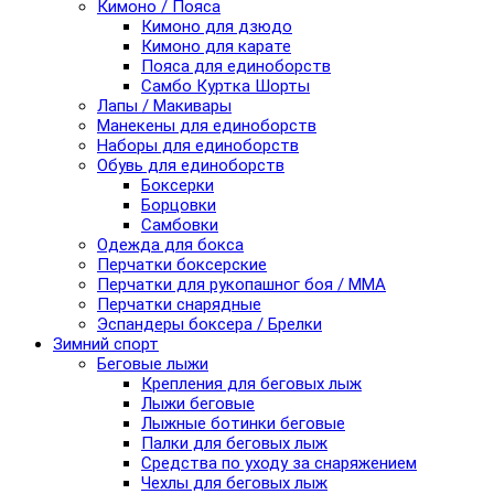
Кимоно / Пояса
Кимоно для дзюдо
Кимоно для карате
Пояса для единоборств
Самбо Куртка Шорты
Лапы / Макивары
Манекены для единоборств
Наборы для единоборств
Обувь для единоборств
Боксерки
Борцовки
Самбовки
Одежда для бокса
Перчатки боксерские
Перчатки для рукопашног боя / ММА
Перчатки снарядные
Эспандеры боксера / Брелки
Зимний спорт
Беговые лыжи
Крепления для беговых лыж
Лыжи беговые
Лыжные ботинки беговые
Палки для беговых лыж
Средства по уходу за снаряжением
Чехлы для беговых лыж