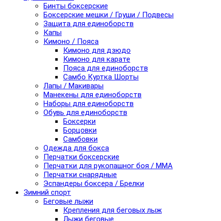
Бинты боксерские
Боксерские мешки / Груши / Подвесы
Защита для единоборств
Капы
Кимоно / Пояса
Кимоно для дзюдо
Кимоно для карате
Пояса для единоборств
Самбо Куртка Шорты
Лапы / Макивары
Манекены для единоборств
Наборы для единоборств
Обувь для единоборств
Боксерки
Борцовки
Самбовки
Одежда для бокса
Перчатки боксерские
Перчатки для рукопашног боя / ММА
Перчатки снарядные
Эспандеры боксера / Брелки
Зимний спорт
Беговые лыжи
Крепления для беговых лыж
Лыжи беговые