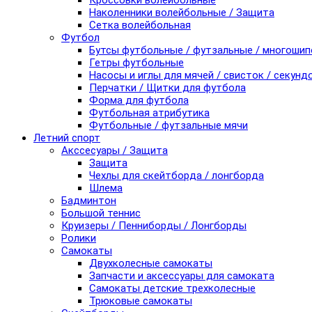
Кроссовки волейбольные
Наколенники волейбольные / Защита
Сетка волейбольная
Футбол
Бутсы футбольные / футзальные / многоши
Гетры футбольные
Насосы и иглы для мячей / свисток / секунд
Перчатки / Щитки для футбола
Форма для футбола
Футбольная атрибутика
Футбольные / футзальные мячи
Летний спорт
Акссесуары / Защита
Защита
Чехлы для скейтборда / лонгборда
Шлема
Бадминтон
Большой теннис
Круизеры / Пенниборды / Лонгборды
Ролики
Самокаты
Двухколесные самокаты
Запчасти и аксессуары для самоката
Самокаты детские трехколесные
Трюковые самокаты