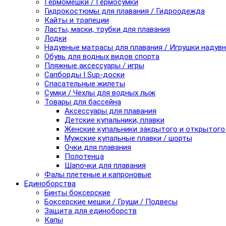
Гермомешки / Гермосумки
Гидрокостюмы для плавания / Гидроодежда
Кайты и трапеции
Ласты, маски, трубки для плавания
Лодки
Надувные матрасы для плавания / Игрушки надув
Обувь для водных видов спорта
Пляжные аксессуары / игры
Сапборды I Sup-доски
Спасательные жилеты
Сумки / Чехлы для водных лыж
Товары для бассейна
Аксессуары для плавания
Детские купальники, плавки
Женские купальники закрытого и открытого
Мужские купальные плавки / шорты
Очки для плавания
Полотенца
Шапочки для плавания
Фалы плетеные и капроновые
Единоборства
Бинты боксерские
Боксерские мешки / Груши / Подвесы
Защита для единоборств
Капы