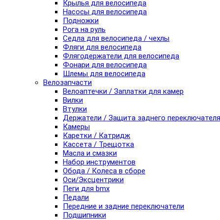
Крылья для велосипеда
Насосы для велосипеда
Подножки
Рога на руль
Седла для велосипеда / чехлы
Фляги для велосипеда
Флягодержатели для велосипеда
Фонари для велосипеда
Шлемы для велосипеда
Велозапчасти
Велоаптечки / Заплатки для камер
Вилки
Втулки
Держатели / Защита заднего переключател
Камеры
Каретки / Катридж
Кассета / Трещотка
Масла и смазки
Набор инструментов
Обода / Колеса в сборе
Оси/Эксцентрики
Пеги для bmx
Педали
Передние и задние переключатели
Подшипники