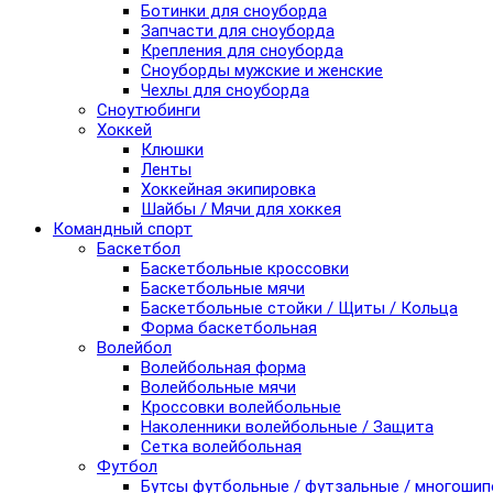
Ботинки для сноуборда
Запчасти для сноуборда
Крепления для сноуборда
Сноуборды мужские и женские
Чехлы для сноуборда
Сноутюбинги
Хоккей
Клюшки
Ленты
Хоккейная экипировка
Шайбы / Мячи для хоккея
Командный спорт
Баскетбол
Баскетбольные кроссовки
Баскетбольные мячи
Баскетбольные стойки / Щиты / Кольца
Форма баскетбольная
Волейбол
Волейбольная форма
Волейбольные мячи
Кроссовки волейбольные
Наколенники волейбольные / Защита
Сетка волейбольная
Футбол
Бутсы футбольные / футзальные / многоши