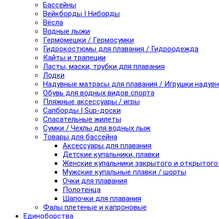
Бассейны
Вейкборды I Ниборды
Вёсла
Водные лыжи
Гермомешки / Гермосумки
Гидрокостюмы для плавания / Гидроодежда
Кайты и трапеции
Ласты, маски, трубки для плавания
Лодки
Надувные матрасы для плавания / Игрушки надув
Обувь для водных видов спорта
Пляжные аксессуары / игры
Сапборды I Sup-доски
Спасательные жилеты
Сумки / Чехлы для водных лыж
Товары для бассейна
Аксессуары для плавания
Детские купальники, плавки
Женские купальники закрытого и открытого
Мужские купальные плавки / шорты
Очки для плавания
Полотенца
Шапочки для плавания
Фалы плетеные и капроновые
Единоборства