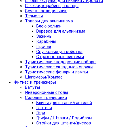
Столы / Стулья для пикника / Кровати
Стяжки, карабины, транцы
Сумка - холодильник
Термосы
Товары для альпинизма
Блок-ролики
Веревка для альпинизма
Зажимы
Карабины
Прочее
Спусковые устройства
Страховочные системы
Туристические подарочные наборы
Туристические складные коврики
Туристические фонари и лампы
Шагомеры/Компас
Фитнес и тренажеры
Батуты
Инверсионные столы
Силовые тренировки
Блины для штанги/гантелей
Гантели
Гири
Грифы / Штанги / Бодибары
Стойки для штанги/дисков