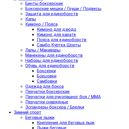
Бинты боксерские
Боксерские мешки / Груши / Подвесы
Защита для единоборств
Капы
Кимоно / Пояса
Кимоно для дзюдо
Кимоно для карате
Пояса для единоборств
Самбо Куртка Шорты
Лапы / Макивары
Манекены для единоборств
Наборы для единоборств
Обувь для единоборств
Боксерки
Борцовки
Самбовки
Одежда для бокса
Перчатки боксерские
Перчатки для рукопашног боя / ММА
Перчатки снарядные
Эспандеры боксера / Брелки
Зимний спорт
Беговые лыжи
Крепления для беговых лыж
Лыжи беговые