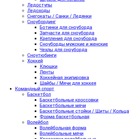
Ледоступы
Ледоходы
Снегокаты / Санки / Ледянки
Сноубординг
Ботинки для сноуборда
Запчасти для сноуборда
Крепления для сноуборда
Сноуборды мужские и женские
Чехлы для сноуборда
Сноутюбинги
Хоккей
Клюшки
Ленты
Хоккейная экипировка
Шайбы / Мячи для хоккея
Командный спорт
Баскетбол
Баскетбольные кроссовки
Баскетбольные мячи
Баскетбольные стойки / Щиты / Кольца
Форма баскетбольная
Волейбол
Волейбольная форма
Волейбольные мячи