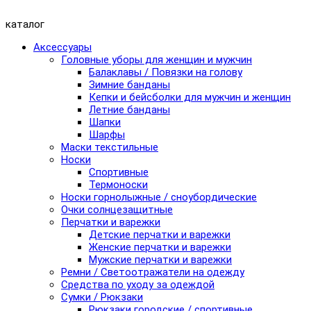
каталог
Аксессуары
Головные уборы для женщин и мужчин
Балаклавы / Повязки на голову
Зимние банданы
Кепки и бейсболки для мужчин и женщин
Летние банданы
Шапки
Шарфы
Маски текстильные
Носки
Спортивные
Термоноски
Носки горнолыжные / сноубордические
Очки солнцезащитные
Перчатки и варежки
Детские перчатки и варежки
Женские перчатки и варежки
Мужские перчатки и варежки
Ремни / Светоотражатели на одежду
Средства по уходу за одеждой
Сумки / Рюкзаки
Рюкзаки городские / спортивные