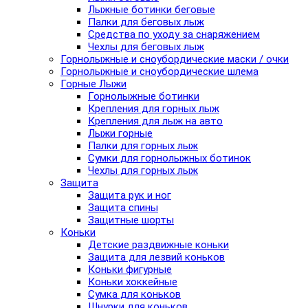
Лыжные ботинки беговые
Палки для беговых лыж
Средства по уходу за снаряжением
Чехлы для беговых лыж
Горнолыжные и сноубордические маски / очки
Горнолыжные и сноубордические шлема
Горные Лыжи
Горнолыжные ботинки
Крепления для горных лыж
Крепления для лыж на авто
Лыжи горные
Палки для горных лыж
Сумки для горнолыжных ботинок
Чехлы для горных лыж
Защита
Защита рук и ног
Защита спины
Защитные шорты
Коньки
Детские раздвижные коньки
Защита для лезвий коньков
Коньки фигурные
Коньки хоккейные
Сумка для коньков
Шнурки для коньков