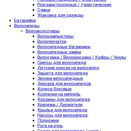
Рюкзаки походные / туристические
Сумки
Упаковка для одежды
Батарейки
Велосипеды
Велоаксессуары
Велокомпьютеры
Велоперчатки
Велосипедные багажники
Велосипедные замки
Велосумки / Велорюкзаки / Кофры / Чехлы
Грипсы для велосипеда
Детские кресла на велосипед
Защита для велосипеда
Звонки велосипедные
Зеркала для велосипедов
Колеса боковые
Колпачки на ниппель
Корзины для велосипеда
Крепежи / Держатели
Крылья для велосипеда
Насосы для велосипеда
Подножки
Рога на руль