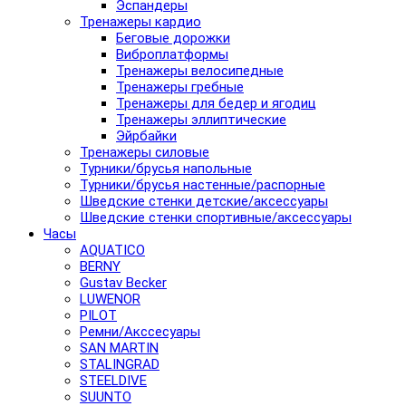
Эспандеры
Тренажеры кардио
Беговые дорожки
Виброплатформы
Тренажеры велосипедные
Тренажеры гребные
Тренажеры для бедер и ягодиц
Тренажеры эллиптические
Эйрбайки
Тренажеры силовые
Турники/брусья напольные
Турники/брусья настенные/распорные
Шведские стенки детские/аксессуары
Шведские стенки спортивные/аксессуары
Часы
AQUATICO
BERNY
Gustav Becker
LUWENOR
PILOT
Pемни/Акссесуары
SAN MARTIN
STALINGRAD
STEELDIVE
SUUNTO