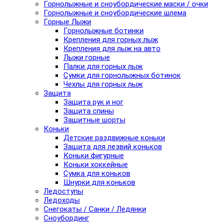
Горнолыжные и сноубордические маски / очки
Горнолыжные и сноубордические шлема
Горные Лыжи
Горнолыжные ботинки
Крепления для горных лыж
Крепления для лыж на авто
Лыжи горные
Палки для горных лыж
Сумки для горнолыжных ботинок
Чехлы для горных лыж
Защита
Защита рук и ног
Защита спины
Защитные шорты
Коньки
Детские раздвижные коньки
Защита для лезвий коньков
Коньки фигурные
Коньки хоккейные
Сумка для коньков
Шнурки для коньков
Ледоступы
Ледоходы
Снегокаты / Санки / Ледянки
Сноубординг