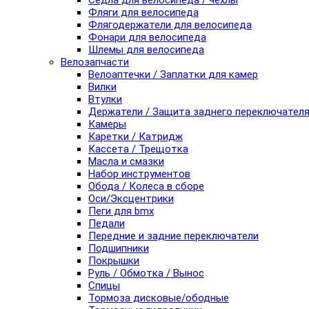
Седла для велосипеда / чехлы
Фляги для велосипеда
Флягодержатели для велосипеда
Фонари для велосипеда
Шлемы для велосипеда
Велозапчасти
Велоаптечки / Заплатки для камер
Вилки
Втулки
Держатели / Защита заднего переключател
Камеры
Каретки / Катридж
Кассета / Трещотка
Масла и смазки
Набор инструментов
Обода / Колеса в сборе
Оси/Эксцентрики
Пеги для bmx
Педали
Передние и задние переключатели
Подшипники
Покрышки
Руль / Обмотка / Вынос
Спицы
Тормоза дисковые/ободные