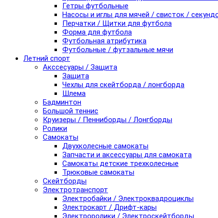
Гетры футбольные
Насосы и иглы для мячей / свисток / секунд
Перчатки / Щитки для футбола
Форма для футбола
Футбольная атрибутика
Футбольные / футзальные мячи
Летний спорт
Акссесуары / Защита
Защита
Чехлы для скейтборда / лонгборда
Шлема
Бадминтон
Большой теннис
Круизеры / Пенниборды / Лонгборды
Ролики
Самокаты
Двухколесные самокаты
Запчасти и аксессуары для самоката
Самокаты детские трехколесные
Трюковые самокаты
Скейтборды
Электротранспорт
Электробайки / Электроквадроциклы
Электрокарт / Дрифт-кары
Электроролики / Электроскейтборды