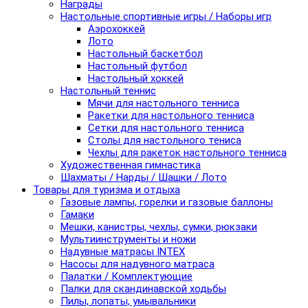
Награды
Настольные спортивные игры / Наборы игр
Аэрохоккей
Лото
Настольный баскетбол
Настольный футбол
Настольный хоккей
Настольный теннис
Мячи для настольного тенниса
Ракетки для настольного тенниса
Сетки для настольного тенниса
Столы для настольного тениса
Чехлы для ракеток настольного тенниса
Художественная гимнастика
Шахматы / Нарды / Шашки / Лото
Товары для туризма и отдыха
Газовые лампы, горелки и газовые баллоны
Гамаки
Мешки, канистры, чехлы, сумки, рюкзаки
Мультиинструменты и ножи
Надувные матрасы INTEX
Насосы для надувного матраса
Палатки / Комплектующие
Палки для скандинавской ходьбы
Пилы, лопаты, умывальники