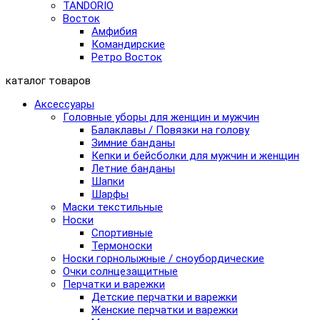
TANDORIO
Восток
Амфибия
Командирские
Ретро Восток
каталог товаров
Аксессуары
Головные уборы для женщин и мужчин
Балаклавы / Повязки на голову
Зимние банданы
Кепки и бейсболки для мужчин и женщин
Летние банданы
Шапки
Шарфы
Маски текстильные
Носки
Спортивные
Термоноски
Носки горнолыжные / сноубордические
Очки солнцезащитные
Перчатки и варежки
Детские перчатки и варежки
Женские перчатки и варежки