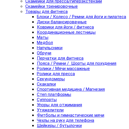
Скамейки для пресса/гиперэкстензии
Скамейки тренировочные
Товары для фитнеса
Блоки / Колесо / Ремни для йоги и пилатеса
Диски балансировачные
Коврики для йоги / фитнеса
Координационные лестницы
Маты
Медбол
Напульсники
Обручи
Перчатки для фитнеса
Пояса / Ремни / Шорты для похудения
Ролики / Мячи массажные
Ролики для пресса
Секундомеры
Скакалки
Спортивная медицина / Магнезия
Степ платформы
Суппорты
Упоры для отжимания
Утяжелители
Фитболы и гимнастические мячи
Чехлы на руку для телефона
Шейкеры / бутылочки