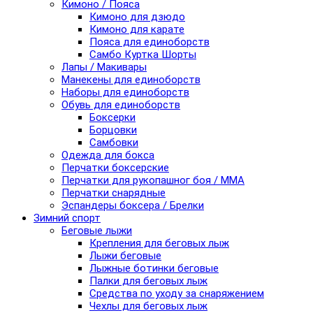
Кимоно / Пояса
Кимоно для дзюдо
Кимоно для карате
Пояса для единоборств
Самбо Куртка Шорты
Лапы / Макивары
Манекены для единоборств
Наборы для единоборств
Обувь для единоборств
Боксерки
Борцовки
Самбовки
Одежда для бокса
Перчатки боксерские
Перчатки для рукопашног боя / ММА
Перчатки снарядные
Эспандеры боксера / Брелки
Зимний спорт
Беговые лыжи
Крепления для беговых лыж
Лыжи беговые
Лыжные ботинки беговые
Палки для беговых лыж
Средства по уходу за снаряжением
Чехлы для беговых лыж