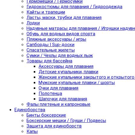
Гермомешки / Гермосумки
Гидрокостюмы для плавания / Гидроодежда
Кайты и трапеции
Ласты, маски, трубки для плавания
Лодки
Надувные матрасы для плавания / Игрушки надув
Обувь для водных видов спорта
Пляжные аксессуары / игры
Сапборды I Sup-доски
Спасательные жилеты
Сумки / Чехлы для водных лыж
Товары для бассейна
Аксессуары для плавания
Детские купальники, плавки
Женские купальники закрытого и открытого
Мужские купальные плавки / шорты
Очки для плавания
Полотенца
Шапочки для плавания
Фалы плетеные и капроновые
Единоборства
Бинты боксерские
Боксерские мешки / Груши / Подвесы
Защита для единоборств
Капы