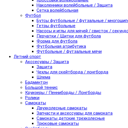
Кроссовки волейбольные
Наколенники волейбольные / Защита
Сетка волейбольная
Футбол
Бутсы футбольные / футзальные / многоши
Гетры футбольные
Насосы и иглы для мячей / свисток / секунд
Перчатки / Щитки для футбола
Форма для футбола
Футбольная атрибутика
Футбольные / футзальные мячи
Летний спорт
Акссесуары / Защита
Защита
Чехлы для скейтборда / лонгборда
Шлема
Бадминтон
Большой теннис
Круизеры / Пенниборды / Лонгборды
Ролики
Самокаты
Двухколесные самокаты
Запчасти и аксессуары для самоката
Самокаты детские трехколесные
Трюковые самокаты