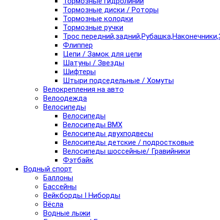
Тормозные гидролинии
Тормозные диски / Роторы
Тормозные колодки
Тормозные ручки
Трос передний,задний,Рубашка,Наконечники,
Флиппер
Цепи / Замок для цепи
Шатуны / Звезды
Шифтеры
Штыри подседельные / Хомуты
Велокрепления на авто
Велоодежда
Велосипеды
Велосипеды
Велосипеды BMX
Велосипеды двухподвесы
Велосипеды детские / подростковые
Велосипеды шоссейные/ Гравийники
Фэтбайк
Водный спорт
Баллоны
Бассейны
Вейкборды I Ниборды
Вёсла
Водные лыжи