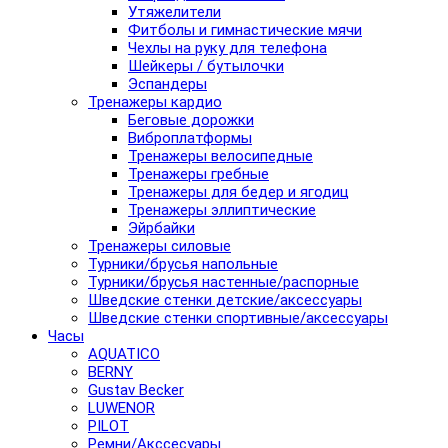
Утяжелители
Фитболы и гимнастические мячи
Чехлы на руку для телефона
Шейкеры / бутылочки
Эспандеры
Тренажеры кардио
Беговые дорожки
Виброплатформы
Тренажеры велосипедные
Тренажеры гребные
Тренажеры для бедер и ягодиц
Тренажеры эллиптические
Эйрбайки
Тренажеры силовые
Турники/брусья напольные
Турники/брусья настенные/распорные
Шведские стенки детские/аксессуары
Шведские стенки спортивные/аксессуары
Часы
AQUATICO
BERNY
Gustav Becker
LUWENOR
PILOT
Pемни/Акссесуары