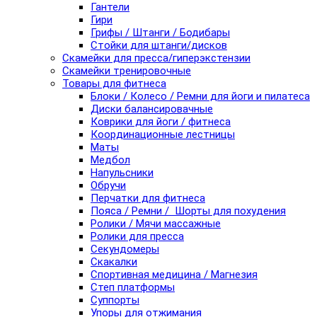
Гантели
Гири
Грифы / Штанги / Бодибары
Стойки для штанги/дисков
Скамейки для пресса/гиперэкстензии
Скамейки тренировочные
Товары для фитнеса
Блоки / Колесо / Ремни для йоги и пилатеса
Диски балансировачные
Коврики для йоги / фитнеса
Координационные лестницы
Маты
Медбол
Напульсники
Обручи
Перчатки для фитнеса
Пояса / Ремни / Шорты для похудения
Ролики / Мячи массажные
Ролики для пресса
Секундомеры
Скакалки
Спортивная медицина / Магнезия
Степ платформы
Суппорты
Упоры для отжимания