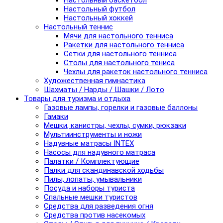
Настольный баскетбол
Настольный футбол
Настольный хоккей
Настольный теннис
Мячи для настольного тенниса
Ракетки для настольного тенниса
Сетки для настольного тенниса
Столы для настольного тениса
Чехлы для ракеток настольного тенниса
Художественная гимнастика
Шахматы / Нарды / Шашки / Лото
Товары для туризма и отдыха
Газовые лампы, горелки и газовые баллоны
Гамаки
Мешки, канистры, чехлы, сумки, рюкзаки
Мультиинструменты и ножи
Надувные матрасы INTEX
Насосы для надувного матраса
Палатки / Комплектующие
Палки для скандинавской ходьбы
Пилы, лопаты, умывальники
Посуда и наборы туриста
Спальные мешки туристов
Средства для разведения огня
Средства против насекомых