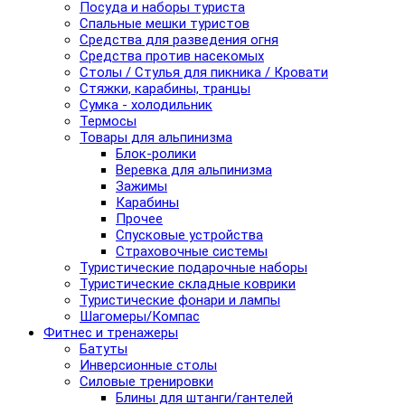
Посуда и наборы туриста
Спальные мешки туристов
Средства для разведения огня
Средства против насекомых
Столы / Стулья для пикника / Кровати
Стяжки, карабины, транцы
Сумка - холодильник
Термосы
Товары для альпинизма
Блок-ролики
Веревка для альпинизма
Зажимы
Карабины
Прочее
Спусковые устройства
Страховочные системы
Туристические подарочные наборы
Туристические складные коврики
Туристические фонари и лампы
Шагомеры/Компас
Фитнес и тренажеры
Батуты
Инверсионные столы
Силовые тренировки
Блины для штанги/гантелей