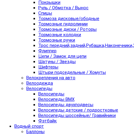
Покрышки
Руль / Обмотка / Вынос
Спицы
Тормоза дисковые/ободные
Тормозные гидролинии
Тормозные диски / Роторы
Тормозные колодки
Тормозные ручки
Трос передний,задний,Рубашка,Наконечники,
Флиппер
Цепи / Замок для цепи
Шатуны / Звезды
Шифтеры
Штыри подседельные / Хомуты
Велокрепления на авто
Велоодежда
Велосипеды
Велосипеды
Велосипеды BMX
Велосипеды двухподвесы
Велосипеды детские / подростковые
Велосипеды шоссейные/ Гравийники
Фэтбайк
Водный спорт
Баллоны