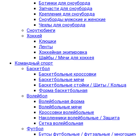
Ботинки для сноуборда
Запчасти для сноуборда
Крепления для сноуборда
Сноуборды мужские и женские
Чехлы для сноуборда
Сноутюбинги
Хоккей
Клюшки
Ленты
Хоккейная экипировка
Шайбы / Мячи для хоккея
Командный спорт
Баскетбол
Баскетбольные кроссовки
Баскетбольные мячи
Баскетбольные стойки / Щиты / Кольца
Форма баскетбольная
Волейбол
Волейбольная форма
Волейбольные мячи
Кроссовки волейбольные
Наколенники волейбольные / Защита
Сетка волейбольная
Футбол
Бутсы футбольные / футзальные / многоши