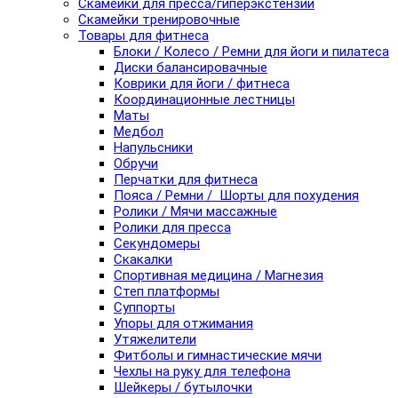
Скамейки для пресса/гиперэкстензии
Скамейки тренировочные
Товары для фитнеса
Блоки / Колесо / Ремни для йоги и пилатеса
Диски балансировачные
Коврики для йоги / фитнеса
Координационные лестницы
Маты
Медбол
Напульсники
Обручи
Перчатки для фитнеса
Пояса / Ремни / Шорты для похудения
Ролики / Мячи массажные
Ролики для пресса
Секундомеры
Скакалки
Спортивная медицина / Магнезия
Степ платформы
Суппорты
Упоры для отжимания
Утяжелители
Фитболы и гимнастические мячи
Чехлы на руку для телефона
Шейкеры / бутылочки