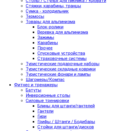
Столы / Стулья для пикника / Кровати
Стяжки, карабины, транцы
Сумка - холодильник
Термосы
Товары для альпинизма
Блок-ролики
Веревка для альпинизма
Зажимы
Карабины
Прочее
Спусковые устройства
Страховочные системы
Туристические подарочные наборы
Туристические складные коврики
Туристические фонари и лампы
Шагомеры/Компас
Фитнес и тренажеры
Батуты
Инверсионные столы
Силовые тренировки
Блины для штанги/гантелей
Гантели
Гири
Грифы / Штанги / Бодибары
Стойки для штанги/дисков