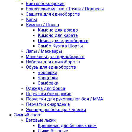
Бинты боксерские
Боксерские мешки / Груши / Подвесы
Защита для единоборств
Капы
Кимоно / Пояса
Кимоно для дзюдо
Кимоно для карате
Пояса для единоборств
Самбо Куртка Шорты
Лапы / Макивары
Манекены для единоборств
Наборы для единоборств
Обувь для единоборств
Боксерки
Борцовки
Самбовки
Одежда для бокса
Перчатки боксерские
Перчатки для рукопашног боя / ММА
Перчатки снарядные
Эспандеры боксера / Брелки
Зимний спорт
Беговые лыжи
Крепления для беговых лыж
Лыжи беговые