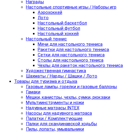
Награды
Настольные спортивные игры / Наборы игр
Аэрохоккей
Лото
Настольный баскетбол
Настольный футбол
Настольный хоккей
Настольный теннис
Мячи для настольного тенниса
Ракетки для настольного тенниса
Сетки для настольного тенниса
Столы для настольного тениса
Чехлы для ракеток настольного тенниса
Художественная гимнастика
Шахматы / Нарды / Шашки / Лото
Товары для туризма и отдыха
Газовые лампы, горелки и газовые баллоны
Гамаки
Мешки, канистры, чехлы, сумки, рюкзаки
Мультиинструменты и ножи
Надувные матрасы INTEX
Насосы для надувного матраса
Палатки / Комплектующие
Палки для скандинавской ходьбы
Пилы, лопаты, умывальники