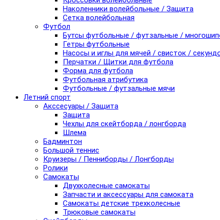
Кроссовки волейбольные
Наколенники волейбольные / Защита
Сетка волейбольная
Футбол
Бутсы футбольные / футзальные / многоши
Гетры футбольные
Насосы и иглы для мячей / свисток / секунд
Перчатки / Щитки для футбола
Форма для футбола
Футбольная атрибутика
Футбольные / футзальные мячи
Летний спорт
Акссесуары / Защита
Защита
Чехлы для скейтборда / лонгборда
Шлема
Бадминтон
Большой теннис
Круизеры / Пенниборды / Лонгборды
Ролики
Самокаты
Двухколесные самокаты
Запчасти и аксессуары для самоката
Самокаты детские трехколесные
Трюковые самокаты