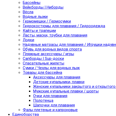
Бассейны
Вейкборды I Ниборды
Вёсла
Водные лыжи
Гермомешки / Гермосумки
Гидрокостюмы для плавания / Гидроодежда
Кайты и трапеции
Ласты, маски, трубки для плавания
Лодки
Надувные матрасы для плавания / Игрушки надув
Обувь для водных видов спорта
Пляжные аксессуары / игры
Сапборды I Sup-доски
Спасательные жилеты
Сумки / Чехлы для водных лыж
Товары для бассейна
Аксессуары для плавания
Детские купальники, плавки
Женские купальники закрытого и открытого
Мужские купальные плавки / шорты
Очки для плавания
Полотенца
Шапочки для плавания
Фалы плетеные и капроновые
Единоборства