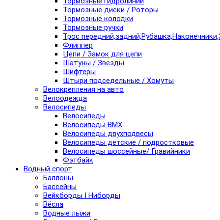
Тормозные гидролинии
Тормозные диски / Роторы
Тормозные колодки
Тормозные ручки
Трос передний,задний,Рубашка,Наконечники,
Флиппер
Цепи / Замок для цепи
Шатуны / Звезды
Шифтеры
Штыри подседельные / Хомуты
Велокрепления на авто
Велоодежда
Велосипеды
Велосипеды
Велосипеды BMX
Велосипеды двухподвесы
Велосипеды детские / подростковые
Велосипеды шоссейные/ Гравийники
Фэтбайк
Водный спорт
Баллоны
Бассейны
Вейкборды I Ниборды
Вёсла
Водные лыжи