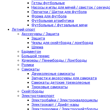
Гетры футбольные
Насосы и иглы для мячей / свисток / секунд
Перчатки / Щитки для футбола
Форма для футбола
Футбольная атрибутика
Футбольные / футзальные мячи
Летний спорт
Акссесуары / Защита
Защита
Чехлы для скейтборда / лонгборда
Шлема
Бадминтон
Большой теннис
Круизеры / Пенниборды / Лонгборды
Ролики
Самокаты
Двухколесные самокаты
Запчасти и аксессуары для самоката
Самокаты детские трехколесные
Трюковые самокаты
Скейтборды
Электротранспорт
Электробайки / Электроквадроциклы
Электрокарт / Дрифт-кары
Электроролики / Электроскейтборды