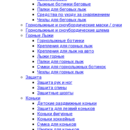
Лыжные ботинки беговые
Палки для беговых лыж
Средства по уходу за снаряжением
Чехлы для беговых лыж
Горнолыжные и сноубордические маски / очки
Горнолыжные и сноубордические шлема
Горные Лыжи
Горнолыжные ботинки
Крепления для горных лыж
Крепления для лыж на авто
Лыжи горные
Палки для горных лыж
Сумки для горнолыжных ботинок
Чехлы для горных лыж
Защита
Защита рук и ног
Защита спины
Защитные шорты
Коньки
Детские раздвижные коньки
Защита для лезвий коньков
Коньки фигурные
Коньки хоккейные
Сумка для коньков
Шнурки для коньков