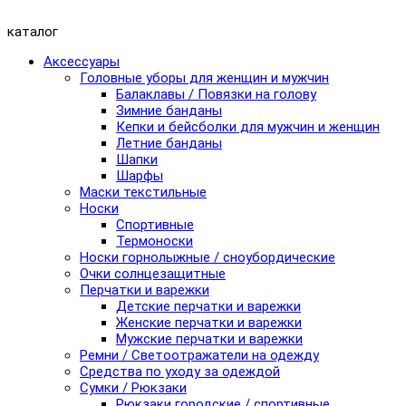
каталог
Аксессуары
Головные уборы для женщин и мужчин
Балаклавы / Повязки на голову
Зимние банданы
Кепки и бейсболки для мужчин и женщин
Летние банданы
Шапки
Шарфы
Маски текстильные
Носки
Спортивные
Термоноски
Носки горнолыжные / сноубордические
Очки солнцезащитные
Перчатки и варежки
Детские перчатки и варежки
Женские перчатки и варежки
Мужские перчатки и варежки
Ремни / Светоотражатели на одежду
Средства по уходу за одеждой
Сумки / Рюкзаки
Рюкзаки городские / спортивные