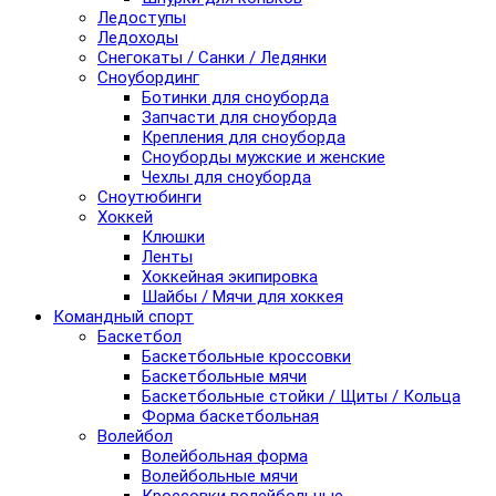
Ледоступы
Ледоходы
Снегокаты / Санки / Ледянки
Сноубординг
Ботинки для сноуборда
Запчасти для сноуборда
Крепления для сноуборда
Сноуборды мужские и женские
Чехлы для сноуборда
Сноутюбинги
Хоккей
Клюшки
Ленты
Хоккейная экипировка
Шайбы / Мячи для хоккея
Командный спорт
Баскетбол
Баскетбольные кроссовки
Баскетбольные мячи
Баскетбольные стойки / Щиты / Кольца
Форма баскетбольная
Волейбол
Волейбольная форма
Волейбольные мячи