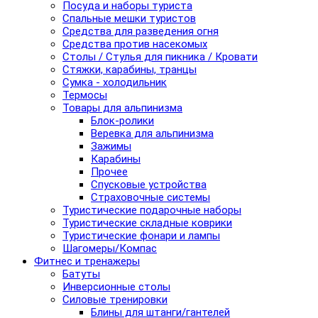
Посуда и наборы туриста
Спальные мешки туристов
Средства для разведения огня
Средства против насекомых
Столы / Стулья для пикника / Кровати
Стяжки, карабины, транцы
Сумка - холодильник
Термосы
Товары для альпинизма
Блок-ролики
Веревка для альпинизма
Зажимы
Карабины
Прочее
Спусковые устройства
Страховочные системы
Туристические подарочные наборы
Туристические складные коврики
Туристические фонари и лампы
Шагомеры/Компас
Фитнес и тренажеры
Батуты
Инверсионные столы
Силовые тренировки
Блины для штанги/гантелей