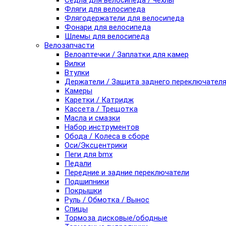
Седла для велосипеда / чехлы
Фляги для велосипеда
Флягодержатели для велосипеда
Фонари для велосипеда
Шлемы для велосипеда
Велозапчасти
Велоаптечки / Заплатки для камер
Вилки
Втулки
Держатели / Защита заднего переключател
Камеры
Каретки / Катридж
Кассета / Трещотка
Масла и смазки
Набор инструментов
Обода / Колеса в сборе
Оси/Эксцентрики
Пеги для bmx
Педали
Передние и задние переключатели
Подшипники
Покрышки
Руль / Обмотка / Вынос
Спицы
Тормоза дисковые/ободные