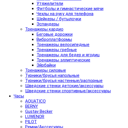
Утяжелители
Фитболы и гимнастические мячи
Чехлы на руку для телефона
Шейкеры / бутылочки
Эспандеры
Тренажеры кардио
Беговые дорожки
Виброплатформы
Тренажеры велосипедные
Тренажеры гребные
Тренажеры для бедер и ягодиц
Тренажеры эллиптические
Эйрбайки
Тренажеры силовые
Турники/брусья напольные
Турники/брусья настенные/распорные
Шведские стенки детские/аксессуары
Шведские стенки спортивные/аксессуары
Часы
AQUATICO
BERNY
Gustav Becker
LUWENOR
PILOT
Pемни/Акссесуары