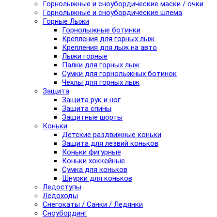
Горнолыжные и сноубордические маски / очки
Горнолыжные и сноубордические шлема
Горные Лыжи
Горнолыжные ботинки
Крепления для горных лыж
Крепления для лыж на авто
Лыжи горные
Палки для горных лыж
Сумки для горнолыжных ботинок
Чехлы для горных лыж
Защита
Защита рук и ног
Защита спины
Защитные шорты
Коньки
Детские раздвижные коньки
Защита для лезвий коньков
Коньки фигурные
Коньки хоккейные
Сумка для коньков
Шнурки для коньков
Ледоступы
Ледоходы
Снегокаты / Санки / Ледянки
Сноубординг