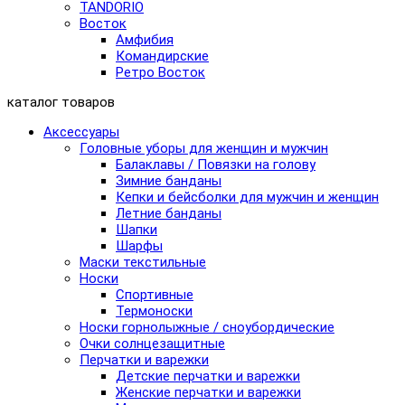
TANDORIO
Восток
Амфибия
Командирские
Ретро Восток
каталог товаров
Аксессуары
Головные уборы для женщин и мужчин
Балаклавы / Повязки на голову
Зимние банданы
Кепки и бейсболки для мужчин и женщин
Летние банданы
Шапки
Шарфы
Маски текстильные
Носки
Спортивные
Термоноски
Носки горнолыжные / сноубордические
Очки солнцезащитные
Перчатки и варежки
Детские перчатки и варежки
Женские перчатки и варежки