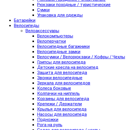
Рюкзаки походные / туристические
Сумки
Упаковка для одежды
Батарейки
Велосипеды
Велоаксессуары
Велокомпьютеры
Велоперчатки
Велосипедные багажники
Велосипедные замки
Велосумки / Велорюкзаки / Кофры / Чехлы
Грипсы для велосипеда
Детские кресла на велосипед
Защита для велосипеда
Звонки велосипедные
Зеркала для велосипедов
Колеса боковые
Колпачки на ниппель
Корзины для велосипеда
Крепежи / Держатели
Крылья для велосипеда
Насосы для велосипеда
Подножки
Рога на руль