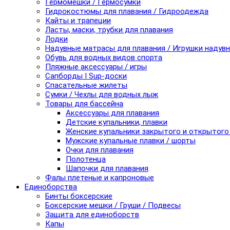
Гермомешки / Гермосумки
Гидрокостюмы для плавания / Гидроодежда
Кайты и трапеции
Ласты, маски, трубки для плавания
Лодки
Надувные матрасы для плавания / Игрушки надув
Обувь для водных видов спорта
Пляжные аксессуары / игры
Сапборды I Sup-доски
Спасательные жилеты
Сумки / Чехлы для водных лыж
Товары для бассейна
Аксессуары для плавания
Детские купальники, плавки
Женские купальники закрытого и открытого
Мужские купальные плавки / шорты
Очки для плавания
Полотенца
Шапочки для плавания
Фалы плетеные и капроновые
Единоборства
Бинты боксерские
Боксерские мешки / Груши / Подвесы
Защита для единоборств
Капы