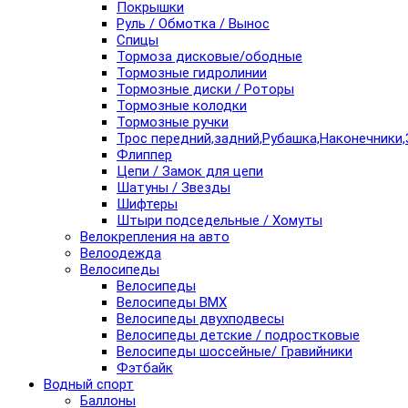
Покрышки
Руль / Обмотка / Вынос
Спицы
Тормоза дисковые/ободные
Тормозные гидролинии
Тормозные диски / Роторы
Тормозные колодки
Тормозные ручки
Трос передний,задний,Рубашка,Наконечники,
Флиппер
Цепи / Замок для цепи
Шатуны / Звезды
Шифтеры
Штыри подседельные / Хомуты
Велокрепления на авто
Велоодежда
Велосипеды
Велосипеды
Велосипеды BMX
Велосипеды двухподвесы
Велосипеды детские / подростковые
Велосипеды шоссейные/ Гравийники
Фэтбайк
Водный спорт
Баллоны