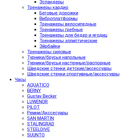
Эспандеры
Тренажеры кардио
Беговые дорожки
Виброплатформы
Тренажеры велосипедные
Тренажеры гребные
Тренажеры для бедер и ягодиц
Тренажеры эллиптические
Эйрбайки
Тренажеры силовые
Турники/брусья напольные
Турники/брусья настенные/распорные
Шведские стенки детские/аксессуары
Шведские стенки спортивные/аксессуары
Часы
AQUATICO
BERNY
Gustav Becker
LUWENOR
PILOT
Pемни/Акссесуары
SAN MARTIN
STALINGRAD
STEELDIVE
SUUNTO