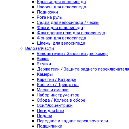
Крылья для велосипеда
Насосы для велосипеда
Подножки
Рога на руль
Седла для велосипеда / чехлы
Фляги для велосипеда
Флягодержатели для велосипеда
Фонари для велосипеда
Шлемы для велосипеда
Велозапчасти
Велоаптечки / Заплатки для камер
Вилки
Втулки
Держатели / Защита заднего переключател
Камеры
Каретки / Катридж
Кассета / Трещотка
Масла и смазки
Набор инструментов
Обода / Колеса в сборе
Оси/Эксцентрики
Пеги для bmx
Педали
Передние и задние переключатели
Подшипники