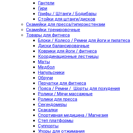
Гантели
Гири
Грифы / Штанги / Бодибары
Стойки для штанги/дисков
Скамейки для пресса/гиперэкстензии
Скамейки тренировочные
Товары для фитнеса
Блоки / Колесо / Ремни для йоги и пилатеса
Диски балансировачные
Коврики для йоги / фитнеса
Координационные лестницы
Маты
Медбол
Напульсники
Обручи
Перчатки для фитнеса
Пояса / Ремни / Шорты для похудения
Ролики / Мячи массажные
Ролики для пресса
Секундомеры
Скакалки
Спортивная медицина / Магнезия
Степ платформы
Суппорты
Упоры для отжимания