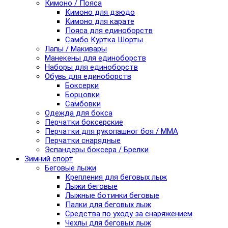
Кимоно / Пояса
Кимоно для дзюдо
Кимоно для карате
Пояса для единоборств
Самбо Куртка Шорты
Лапы / Макивары
Манекены для единоборств
Наборы для единоборств
Обувь для единоборств
Боксерки
Борцовки
Самбовки
Одежда для бокса
Перчатки боксерские
Перчатки для рукопашног боя / ММА
Перчатки снарядные
Эспандеры боксера / Брелки
Зимний спорт
Беговые лыжи
Крепления для беговых лыж
Лыжи беговые
Лыжные ботинки беговые
Палки для беговых лыж
Средства по уходу за снаряжением
Чехлы для беговых лыж