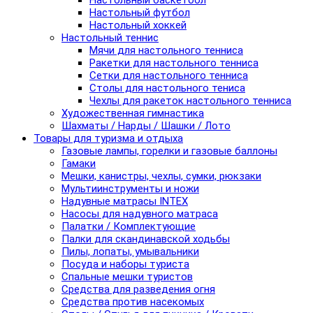
Настольный баскетбол
Настольный футбол
Настольный хоккей
Настольный теннис
Мячи для настольного тенниса
Ракетки для настольного тенниса
Сетки для настольного тенниса
Столы для настольного тениса
Чехлы для ракеток настольного тенниса
Художественная гимнастика
Шахматы / Нарды / Шашки / Лото
Товары для туризма и отдыха
Газовые лампы, горелки и газовые баллоны
Гамаки
Мешки, канистры, чехлы, сумки, рюкзаки
Мультиинструменты и ножи
Надувные матрасы INTEX
Насосы для надувного матраса
Палатки / Комплектующие
Палки для скандинавской ходьбы
Пилы, лопаты, умывальники
Посуда и наборы туриста
Спальные мешки туристов
Средства для разведения огня
Средства против насекомых