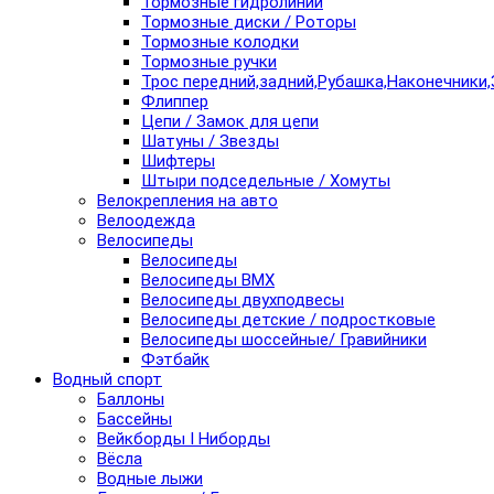
Тормозные гидролинии
Тормозные диски / Роторы
Тормозные колодки
Тормозные ручки
Трос передний,задний,Рубашка,Наконечники,
Флиппер
Цепи / Замок для цепи
Шатуны / Звезды
Шифтеры
Штыри подседельные / Хомуты
Велокрепления на авто
Велоодежда
Велосипеды
Велосипеды
Велосипеды BMX
Велосипеды двухподвесы
Велосипеды детские / подростковые
Велосипеды шоссейные/ Гравийники
Фэтбайк
Водный спорт
Баллоны
Бассейны
Вейкборды I Ниборды
Вёсла
Водные лыжи