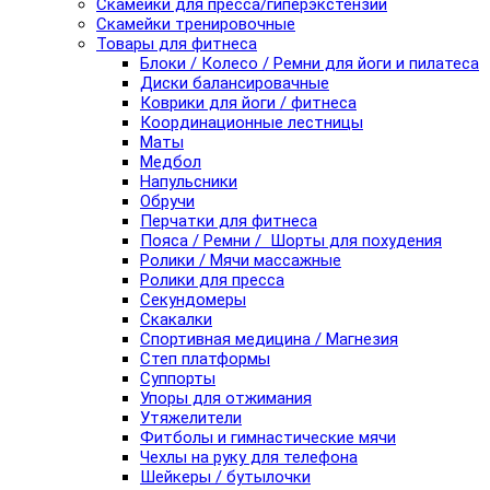
Скамейки для пресса/гиперэкстензии
Скамейки тренировочные
Товары для фитнеса
Блоки / Колесо / Ремни для йоги и пилатеса
Диски балансировачные
Коврики для йоги / фитнеса
Координационные лестницы
Маты
Медбол
Напульсники
Обручи
Перчатки для фитнеса
Пояса / Ремни / Шорты для похудения
Ролики / Мячи массажные
Ролики для пресса
Секундомеры
Скакалки
Спортивная медицина / Магнезия
Степ платформы
Суппорты
Упоры для отжимания
Утяжелители
Фитболы и гимнастические мячи
Чехлы на руку для телефона
Шейкеры / бутылочки