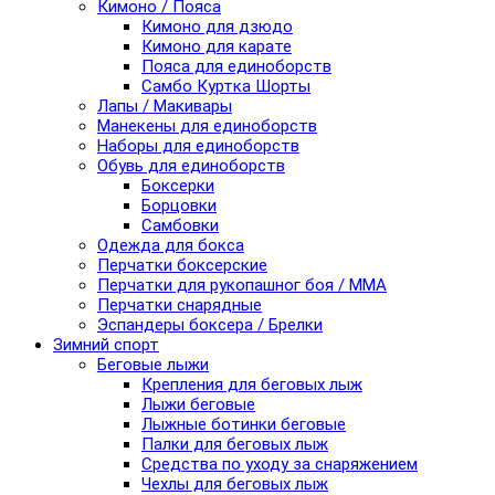
Кимоно / Пояса
Кимоно для дзюдо
Кимоно для карате
Пояса для единоборств
Самбо Куртка Шорты
Лапы / Макивары
Манекены для единоборств
Наборы для единоборств
Обувь для единоборств
Боксерки
Борцовки
Самбовки
Одежда для бокса
Перчатки боксерские
Перчатки для рукопашног боя / ММА
Перчатки снарядные
Эспандеры боксера / Брелки
Зимний спорт
Беговые лыжи
Крепления для беговых лыж
Лыжи беговые
Лыжные ботинки беговые
Палки для беговых лыж
Средства по уходу за снаряжением
Чехлы для беговых лыж