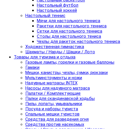
Настольный баскетбол
Настольный футбол
Настольный хоккей
Настольный теннис
Мячи для настольного тенниса
Ракетки для настольного тенниса
Сетки для настольного тенниса
Столы для настольного тениса
Чехлы для ракеток настольного тенниса
Художественная гимнастика
Шахматы / Нарды / Шашки / Лото
Товары для туризма и отдыха
Газовые лампы, горелки и газовые баллоны
Гамаки
Мешки, канистры, чехлы, сумки, рюкзаки
Мультиинструменты и ножи
Надувные матрасы INTEX
Насосы для надувного матраса
Палатки / Комплектующие
Палки для скандинавской ходьбы
Пилы, лопаты, умывальники
Посуда и наборы туриста
Спальные мешки туристов
Средства для разведения огня
Средства против насекомых