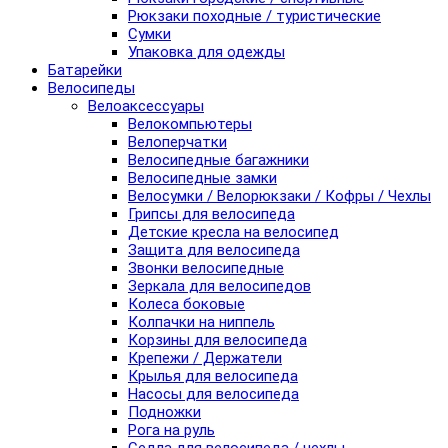
Рюкзаки походные / туристические
Сумки
Упаковка для одежды
Батарейки
Велосипеды
Велоаксессуары
Велокомпьютеры
Велоперчатки
Велосипедные багажники
Велосипедные замки
Велосумки / Велорюкзаки / Кофры / Чехлы
Грипсы для велосипеда
Детские кресла на велосипед
Защита для велосипеда
Звонки велосипедные
Зеркала для велосипедов
Колеса боковые
Колпачки на ниппель
Корзины для велосипеда
Крепежи / Держатели
Крылья для велосипеда
Насосы для велосипеда
Подножки
Рога на руль