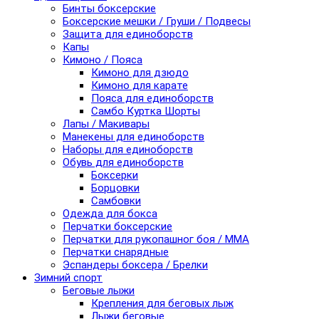
Бинты боксерские
Боксерские мешки / Груши / Подвесы
Защита для единоборств
Капы
Кимоно / Пояса
Кимоно для дзюдо
Кимоно для карате
Пояса для единоборств
Самбо Куртка Шорты
Лапы / Макивары
Манекены для единоборств
Наборы для единоборств
Обувь для единоборств
Боксерки
Борцовки
Самбовки
Одежда для бокса
Перчатки боксерские
Перчатки для рукопашног боя / ММА
Перчатки снарядные
Эспандеры боксера / Брелки
Зимний спорт
Беговые лыжи
Крепления для беговых лыж
Лыжи беговые