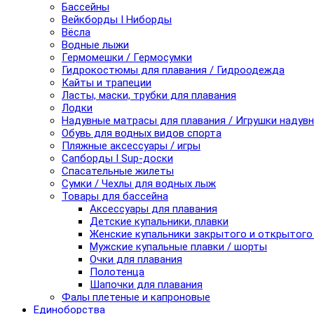
Бассейны
Вейкборды I Ниборды
Вёсла
Водные лыжи
Гермомешки / Гермосумки
Гидрокостюмы для плавания / Гидроодежда
Кайты и трапеции
Ласты, маски, трубки для плавания
Лодки
Надувные матрасы для плавания / Игрушки надув
Обувь для водных видов спорта
Пляжные аксессуары / игры
Сапборды I Sup-доски
Спасательные жилеты
Сумки / Чехлы для водных лыж
Товары для бассейна
Аксессуары для плавания
Детские купальники, плавки
Женские купальники закрытого и открытого
Мужские купальные плавки / шорты
Очки для плавания
Полотенца
Шапочки для плавания
Фалы плетеные и капроновые
Единоборства