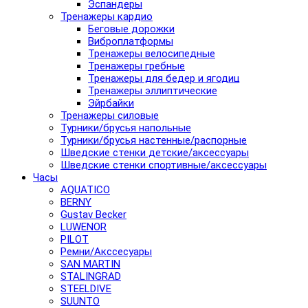
Эспандеры
Тренажеры кардио
Беговые дорожки
Виброплатформы
Тренажеры велосипедные
Тренажеры гребные
Тренажеры для бедер и ягодиц
Тренажеры эллиптические
Эйрбайки
Тренажеры силовые
Турники/брусья напольные
Турники/брусья настенные/распорные
Шведские стенки детские/аксессуары
Шведские стенки спортивные/аксессуары
Часы
AQUATICO
BERNY
Gustav Becker
LUWENOR
PILOT
Pемни/Акссесуары
SAN MARTIN
STALINGRAD
STEELDIVE
SUUNTO