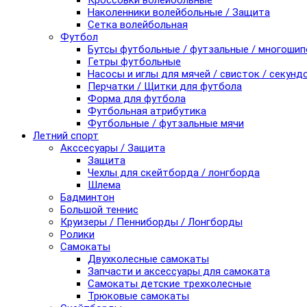
Кроссовки волейбольные
Наколенники волейбольные / Защита
Сетка волейбольная
Футбол
Бутсы футбольные / футзальные / многоши
Гетры футбольные
Насосы и иглы для мячей / свисток / секунд
Перчатки / Щитки для футбола
Форма для футбола
Футбольная атрибутика
Футбольные / футзальные мячи
Летний спорт
Акссесуары / Защита
Защита
Чехлы для скейтборда / лонгборда
Шлема
Бадминтон
Большой теннис
Круизеры / Пенниборды / Лонгборды
Ролики
Самокаты
Двухколесные самокаты
Запчасти и аксессуары для самоката
Самокаты детские трехколесные
Трюковые самокаты