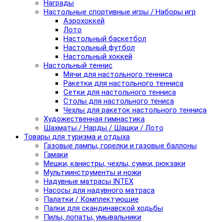
Награды
Настольные спортивные игры / Наборы игр
Аэрохоккей
Лото
Настольный баскетбол
Настольный футбол
Настольный хоккей
Настольный теннис
Мячи для настольного тенниса
Ракетки для настольного тенниса
Сетки для настольного тенниса
Столы для настольного тениса
Чехлы для ракеток настольного тенниса
Художественная гимнастика
Шахматы / Нарды / Шашки / Лото
Товары для туризма и отдыха
Газовые лампы, горелки и газовые баллоны
Гамаки
Мешки, канистры, чехлы, сумки, рюкзаки
Мультиинструменты и ножи
Надувные матрасы INTEX
Насосы для надувного матраса
Палатки / Комплектующие
Палки для скандинавской ходьбы
Пилы, лопаты, умывальники