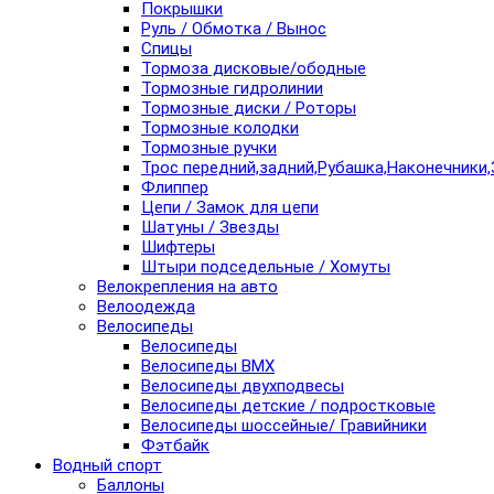
Покрышки
Руль / Обмотка / Вынос
Спицы
Тормоза дисковые/ободные
Тормозные гидролинии
Тормозные диски / Роторы
Тормозные колодки
Тормозные ручки
Трос передний,задний,Рубашка,Наконечники,
Флиппер
Цепи / Замок для цепи
Шатуны / Звезды
Шифтеры
Штыри подседельные / Хомуты
Велокрепления на авто
Велоодежда
Велосипеды
Велосипеды
Велосипеды BMX
Велосипеды двухподвесы
Велосипеды детские / подростковые
Велосипеды шоссейные/ Гравийники
Фэтбайк
Водный спорт
Баллоны