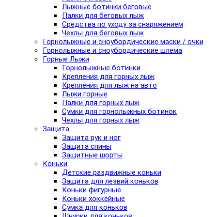
Лыжные ботинки беговые
Палки для беговых лыж
Средства по уходу за снаряжением
Чехлы для беговых лыж
Горнолыжные и сноубордические маски / очки
Горнолыжные и сноубордические шлема
Горные Лыжи
Горнолыжные ботинки
Крепления для горных лыж
Крепления для лыж на авто
Лыжи горные
Палки для горных лыж
Сумки для горнолыжных ботинок
Чехлы для горных лыж
Защита
Защита рук и ног
Защита спины
Защитные шорты
Коньки
Детские раздвижные коньки
Защита для лезвий коньков
Коньки фигурные
Коньки хоккейные
Сумка для коньков
Шнурки для коньков