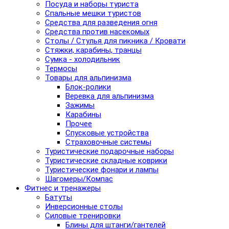
Посуда и наборы туриста
Спальные мешки туристов
Средства для разведения огня
Средства против насекомых
Столы / Стулья для пикника / Кровати
Стяжки, карабины, транцы
Сумка - холодильник
Термосы
Товары для альпинизма
Блок-ролики
Веревка для альпинизма
Зажимы
Карабины
Прочее
Спусковые устройства
Страховочные системы
Туристические подарочные наборы
Туристические складные коврики
Туристические фонари и лампы
Шагомеры/Компас
Фитнес и тренажеры
Батуты
Инверсионные столы
Силовые тренировки
Блины для штанги/гантелей