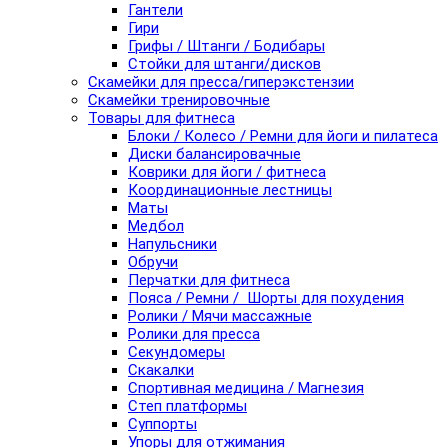
Гантели
Гири
Грифы / Штанги / Бодибары
Стойки для штанги/дисков
Скамейки для пресса/гиперэкстензии
Скамейки тренировочные
Товары для фитнеса
Блоки / Колесо / Ремни для йоги и пилатеса
Диски балансировачные
Коврики для йоги / фитнеса
Координационные лестницы
Маты
Медбол
Напульсники
Обручи
Перчатки для фитнеса
Пояса / Ремни / Шорты для похудения
Ролики / Мячи массажные
Ролики для пресса
Секундомеры
Скакалки
Спортивная медицина / Магнезия
Степ платформы
Суппорты
Упоры для отжимания