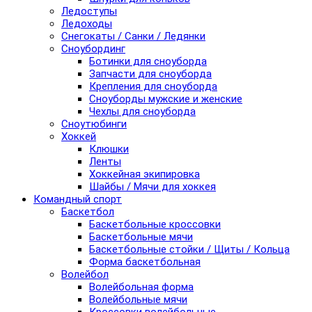
Ледоступы
Ледоходы
Снегокаты / Санки / Ледянки
Сноубординг
Ботинки для сноуборда
Запчасти для сноуборда
Крепления для сноуборда
Сноуборды мужские и женские
Чехлы для сноуборда
Сноутюбинги
Хоккей
Клюшки
Ленты
Хоккейная экипировка
Шайбы / Мячи для хоккея
Командный спорт
Баскетбол
Баскетбольные кроссовки
Баскетбольные мячи
Баскетбольные стойки / Щиты / Кольца
Форма баскетбольная
Волейбол
Волейбольная форма
Волейбольные мячи