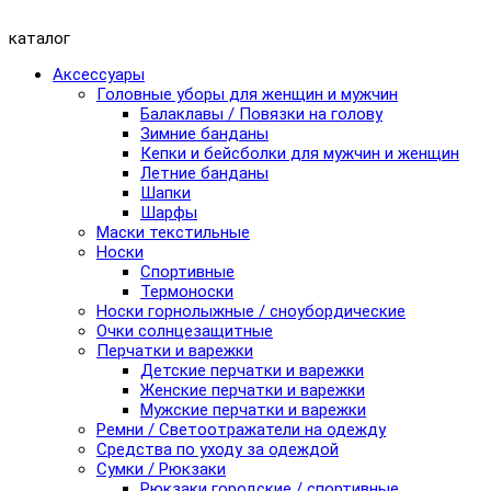
каталог
Аксессуары
Головные уборы для женщин и мужчин
Балаклавы / Повязки на голову
Зимние банданы
Кепки и бейсболки для мужчин и женщин
Летние банданы
Шапки
Шарфы
Маски текстильные
Носки
Спортивные
Термоноски
Носки горнолыжные / сноубордические
Очки солнцезащитные
Перчатки и варежки
Детские перчатки и варежки
Женские перчатки и варежки
Мужские перчатки и варежки
Ремни / Светоотражатели на одежду
Средства по уходу за одеждой
Сумки / Рюкзаки
Рюкзаки городские / спортивные