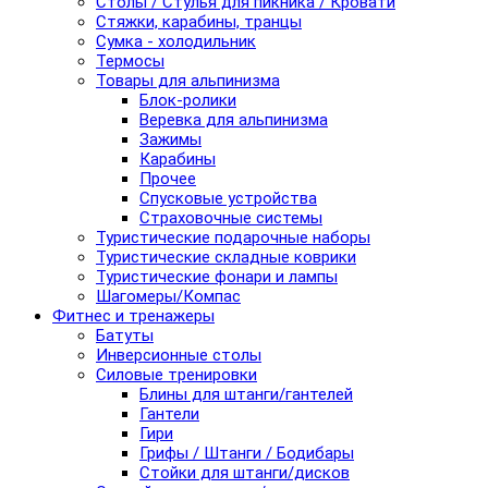
Столы / Стулья для пикника / Кровати
Стяжки, карабины, транцы
Сумка - холодильник
Термосы
Товары для альпинизма
Блок-ролики
Веревка для альпинизма
Зажимы
Карабины
Прочее
Спусковые устройства
Страховочные системы
Туристические подарочные наборы
Туристические складные коврики
Туристические фонари и лампы
Шагомеры/Компас
Фитнес и тренажеры
Батуты
Инверсионные столы
Силовые тренировки
Блины для штанги/гантелей
Гантели
Гири
Грифы / Штанги / Бодибары
Стойки для штанги/дисков