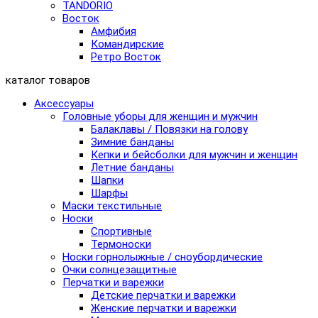
TANDORIO
Восток
Амфибия
Командирские
Ретро Восток
каталог товаров
Аксессуары
Головные уборы для женщин и мужчин
Балаклавы / Повязки на голову
Зимние банданы
Кепки и бейсболки для мужчин и женщин
Летние банданы
Шапки
Шарфы
Маски текстильные
Носки
Спортивные
Термоноски
Носки горнолыжные / сноубордические
Очки солнцезащитные
Перчатки и варежки
Детские перчатки и варежки
Женские перчатки и варежки