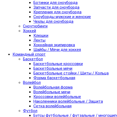
Ботинки для сноуборда
Запчасти для сноуборда
Крепления для сноуборда
Сноуборды мужские и женские
Чехлы для сноуборда
Сноутюбинги
Хоккей
Клюшки
Ленты
Хоккейная экипировка
Шайбы / Мячи для хоккея
Командный спорт
Баскетбол
Баскетбольные кроссовки
Баскетбольные мячи
Баскетбольные стойки / Щиты / Кольца
Форма баскетбольная
Волейбол
Волейбольная форма
Волейбольные мячи
Кроссовки волейбольные
Наколенники волейбольные / Защита
Сетка волейбольная
Футбол
Бутсы футбольные / футзальные / многоши