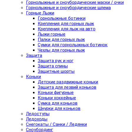
Горнолыжные и сноубордические маски / очки
Горнолыжные и сноубордические шлема
Горные Лыжи
Горнолыжные ботинки
Крепления для горных лыж
Крепления для лыж на авто
Лыжи горные
Палки для горных лыж
Сумки для горнолыжных ботинок
Чехлы для горных лыж
Защита
Защита рук и ног
Защита спины
Защитные шорты
Коньки
Детские раздвижные коньки
Защита для лезвий коньков
Коньки фигурные
Коньки хоккейные
Сумка для коньков
Шнурки для коньков
Ледоступы
Ледоходы
Снегокаты / Санки / Ледянки
Сноубординг