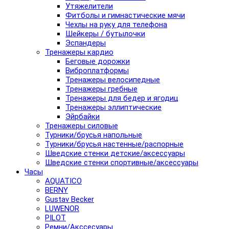
Утяжелители
Фитболы и гимнастические мячи
Чехлы на руку для телефона
Шейкеры / бутылочки
Эспандеры
Тренажеры кардио
Беговые дорожки
Виброплатформы
Тренажеры велосипедные
Тренажеры гребные
Тренажеры для бедер и ягодиц
Тренажеры эллиптические
Эйрбайки
Тренажеры силовые
Турники/брусья напольные
Турники/брусья настенные/распорные
Шведские стенки детские/аксессуары
Шведские стенки спортивные/аксессуары
Часы
AQUATICO
BERNY
Gustav Becker
LUWENOR
PILOT
Pемни/Акссесуары