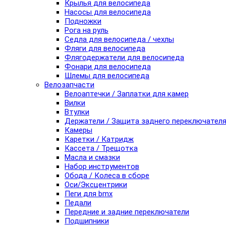
Крылья для велосипеда
Насосы для велосипеда
Подножки
Рога на руль
Седла для велосипеда / чехлы
Фляги для велосипеда
Флягодержатели для велосипеда
Фонари для велосипеда
Шлемы для велосипеда
Велозапчасти
Велоаптечки / Заплатки для камер
Вилки
Втулки
Держатели / Защита заднего переключател
Камеры
Каретки / Катридж
Кассета / Трещотка
Масла и смазки
Набор инструментов
Обода / Колеса в сборе
Оси/Эксцентрики
Пеги для bmx
Педали
Передние и задние переключатели
Подшипники