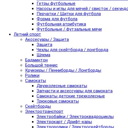
Гетры футбольные
Насосы и иглы для мячей / свисток / секунд
Перчатки / Щитки для футбола
Форма для футбола
Футбольная атрибутика
Футбольные / футзальные мячи
Летний спорт
Акссесуары / Защита
Защита
Чехлы для скейтборда / лонгборда
Шлема
Бадминтон
Большой теннис
Круизеры / Пенниборды / Лонгборды
Ролики
Самокаты
Двухколесные самокаты
Запчасти и аксессуары для самоката
Самокаты детские трехколесные
Трюковые самокаты
Скейтборды
Электротранспорт
Электробайки / Электроквадроциклы
Электрокарт / Дрифт-кары
Электроролики / Электроскейтборды