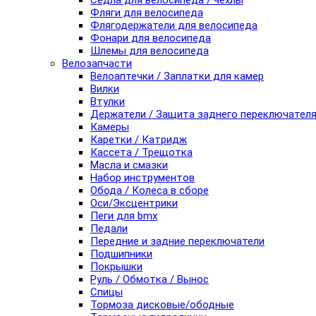
Седла для велосипеда / чехлы
Фляги для велосипеда
Флягодержатели для велосипеда
Фонари для велосипеда
Шлемы для велосипеда
Велозапчасти
Велоаптечки / Заплатки для камер
Вилки
Втулки
Держатели / Защита заднего переключател
Камеры
Каретки / Катридж
Кассета / Трещотка
Масла и смазки
Набор инструментов
Обода / Колеса в сборе
Оси/Эксцентрики
Пеги для bmx
Педали
Передние и задние переключатели
Подшипники
Покрышки
Руль / Обмотка / Вынос
Спицы
Тормоза дисковые/ободные