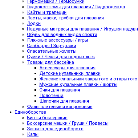
Гермомешки / Гермосумки
Гидрокостюмы для плавания / Гидроодежда
Кайты и трапеции
Ласты, маски, трубки для плавания
Лодки
Надувные матрасы для плавания / Игрушки надув
Обувь для водных видов спорта
Пляжные аксессуары / игры
Сапборды I Sup-доски
Спасательные жилеты
Сумки / Чехлы для водных лыж
Товары для бассейна
Аксессуары для плавания
Детские купальники, плавки
Женские купальники закрытого и открытого
Мужские купальные плавки / шорты
Очки для плавания
Полотенца
Шапочки для плавания
Фалы плетеные и капроновые
Единоборства
Бинты боксерские
Боксерские мешки / Груши / Подвесы
Защита для единоборств
Капы