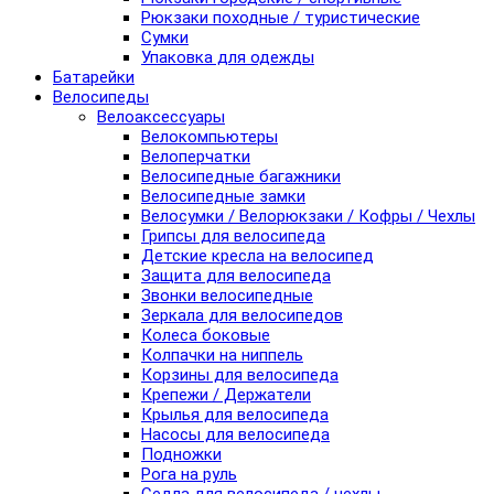
Рюкзаки походные / туристические
Сумки
Упаковка для одежды
Батарейки
Велосипеды
Велоаксессуары
Велокомпьютеры
Велоперчатки
Велосипедные багажники
Велосипедные замки
Велосумки / Велорюкзаки / Кофры / Чехлы
Грипсы для велосипеда
Детские кресла на велосипед
Защита для велосипеда
Звонки велосипедные
Зеркала для велосипедов
Колеса боковые
Колпачки на ниппель
Корзины для велосипеда
Крепежи / Держатели
Крылья для велосипеда
Насосы для велосипеда
Подножки
Рога на руль