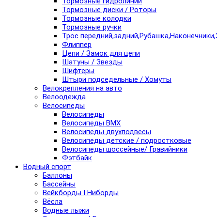
Тормозные гидролинии
Тормозные диски / Роторы
Тормозные колодки
Тормозные ручки
Трос передний,задний,Рубашка,Наконечники,
Флиппер
Цепи / Замок для цепи
Шатуны / Звезды
Шифтеры
Штыри подседельные / Хомуты
Велокрепления на авто
Велоодежда
Велосипеды
Велосипеды
Велосипеды BMX
Велосипеды двухподвесы
Велосипеды детские / подростковые
Велосипеды шоссейные/ Гравийники
Фэтбайк
Водный спорт
Баллоны
Бассейны
Вейкборды I Ниборды
Вёсла
Водные лыжи