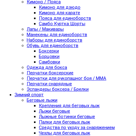
Кимоно / Пояса
Кимоно для дзюдо
Кимоно для карате
Пояса для единоборств
Самбо Куртка Шорты
Лапы / Макивары
Манекены для единоборств
Наборы для единоборств
Обувь для единоборств
Боксерки
Борцовки
Самбовки
Одежда для бокса
Перчатки боксерские
Перчатки для рукопашног боя / ММА
Перчатки снарядные
Эспандеры боксера / Брелки
Зимний спорт
Беговые лыжи
Крепления для беговых лыж
Лыжи беговые
Лыжные ботинки беговые
Палки для беговых лыж
Средства по уходу за снаряжением
Чехлы для беговых лыж