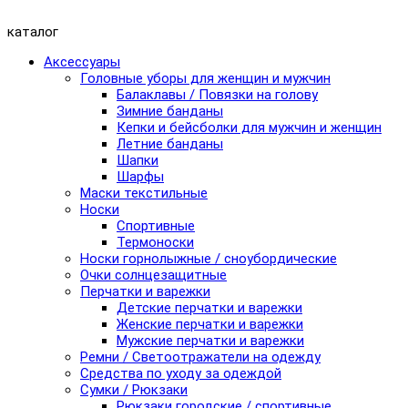
каталог
Аксессуары
Головные уборы для женщин и мужчин
Балаклавы / Повязки на голову
Зимние банданы
Кепки и бейсболки для мужчин и женщин
Летние банданы
Шапки
Шарфы
Маски текстильные
Носки
Спортивные
Термоноски
Носки горнолыжные / сноубордические
Очки солнцезащитные
Перчатки и варежки
Детские перчатки и варежки
Женские перчатки и варежки
Мужские перчатки и варежки
Ремни / Светоотражатели на одежду
Средства по уходу за одеждой
Сумки / Рюкзаки
Рюкзаки городские / спортивные