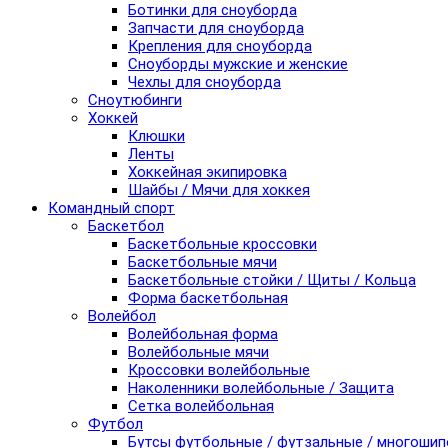
Ботинки для сноуборда
Запчасти для сноуборда
Крепления для сноуборда
Сноуборды мужские и женские
Чехлы для сноуборда
Сноутюбинги
Хоккей
Клюшки
Ленты
Хоккейная экипировка
Шайбы / Мячи для хоккея
Командный спорт
Баскетбол
Баскетбольные кроссовки
Баскетбольные мячи
Баскетбольные стойки / Щиты / Кольца
Форма баскетбольная
Волейбол
Волейбольная форма
Волейбольные мячи
Кроссовки волейбольные
Наколенники волейбольные / Защита
Сетка волейбольная
Футбол
Бутсы футбольные / футзальные / многоши