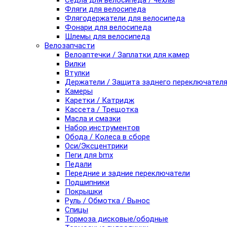
Седла для велосипеда / чехлы
Фляги для велосипеда
Флягодержатели для велосипеда
Фонари для велосипеда
Шлемы для велосипеда
Велозапчасти
Велоаптечки / Заплатки для камер
Вилки
Втулки
Держатели / Защита заднего переключател
Камеры
Каретки / Катридж
Кассета / Трещотка
Масла и смазки
Набор инструментов
Обода / Колеса в сборе
Оси/Эксцентрики
Пеги для bmx
Педали
Передние и задние переключатели
Подшипники
Покрышки
Руль / Обмотка / Вынос
Спицы
Тормоза дисковые/ободные