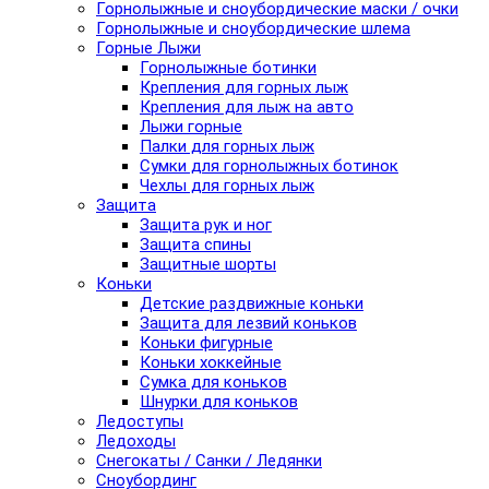
Горнолыжные и сноубордические маски / очки
Горнолыжные и сноубордические шлема
Горные Лыжи
Горнолыжные ботинки
Крепления для горных лыж
Крепления для лыж на авто
Лыжи горные
Палки для горных лыж
Сумки для горнолыжных ботинок
Чехлы для горных лыж
Защита
Защита рук и ног
Защита спины
Защитные шорты
Коньки
Детские раздвижные коньки
Защита для лезвий коньков
Коньки фигурные
Коньки хоккейные
Сумка для коньков
Шнурки для коньков
Ледоступы
Ледоходы
Снегокаты / Санки / Ледянки
Сноубординг