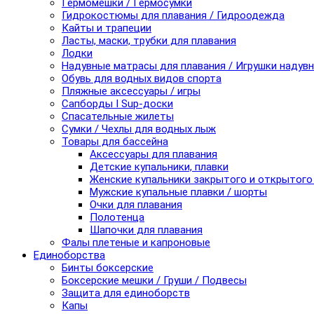
Гермомешки / Гермосумки
Гидрокостюмы для плавания / Гидроодежда
Кайты и трапеции
Ласты, маски, трубки для плавания
Лодки
Надувные матрасы для плавания / Игрушки надув
Обувь для водных видов спорта
Пляжные аксессуары / игры
Сапборды I Sup-доски
Спасательные жилеты
Сумки / Чехлы для водных лыж
Товары для бассейна
Аксессуары для плавания
Детские купальники, плавки
Женские купальники закрытого и открытого
Мужские купальные плавки / шорты
Очки для плавания
Полотенца
Шапочки для плавания
Фалы плетеные и капроновые
Единоборства
Бинты боксерские
Боксерские мешки / Груши / Подвесы
Защита для единоборств
Капы