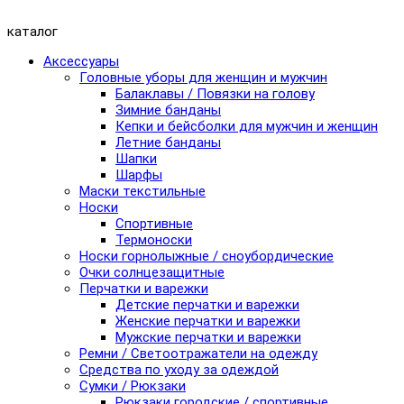
каталог
Аксессуары
Головные уборы для женщин и мужчин
Балаклавы / Повязки на голову
Зимние банданы
Кепки и бейсболки для мужчин и женщин
Летние банданы
Шапки
Шарфы
Маски текстильные
Носки
Спортивные
Термоноски
Носки горнолыжные / сноубордические
Очки солнцезащитные
Перчатки и варежки
Детские перчатки и варежки
Женские перчатки и варежки
Мужские перчатки и варежки
Ремни / Светоотражатели на одежду
Средства по уходу за одеждой
Сумки / Рюкзаки
Рюкзаки городские / спортивные