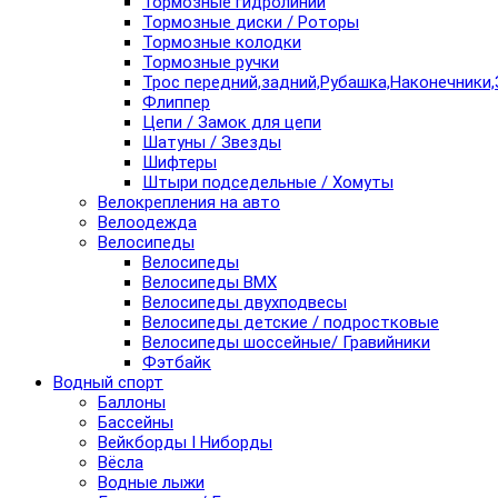
Тормозные гидролинии
Тормозные диски / Роторы
Тормозные колодки
Тормозные ручки
Трос передний,задний,Рубашка,Наконечники,
Флиппер
Цепи / Замок для цепи
Шатуны / Звезды
Шифтеры
Штыри подседельные / Хомуты
Велокрепления на авто
Велоодежда
Велосипеды
Велосипеды
Велосипеды BMX
Велосипеды двухподвесы
Велосипеды детские / подростковые
Велосипеды шоссейные/ Гравийники
Фэтбайк
Водный спорт
Баллоны
Бассейны
Вейкборды I Ниборды
Вёсла
Водные лыжи