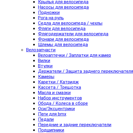
Крылья для велосипеда
Насосы для велосипеда
Подножки
Рога на руль
Седла для велосипеда / чехлы
Фляги для велосипеда
Флягодержатели для велосипеда
Фонари для велосипеда
Шлемы для велосипеда
Велозапчасти
Велоаптечки / Заплатки для камер
Вилки
Втулки
Держатели / Защита заднего переключател
Камеры
Каретки / Катридж
Кассета / Трещотка
Масла и смазки
Набор инструментов
Обода / Колеса в сборе
Оси/Эксцентрики
Пеги для bmx
Педали
Передние и задние переключатели
Подшипники