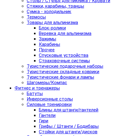
Столы / Стулья для пикника / Кровати
Стяжки, карабины, транцы
Сумка - холодильник
Термосы
Товары для альпинизма
Блок-ролики
Веревка для альпинизма
Зажимы
Карабины
Прочее
Спусковые устройства
Страховочные системы
Туристические подарочные наборы
Туристические складные коврики
Туристические фонари и лампы
Шагомеры/Компас
Фитнес и тренажеры
Батуты
Инверсионные столы
Силовые тренировки
Блины для штанги/гантелей
Гантели
Гири
Грифы / Штанги / Бодибары
Стойки для штанги/дисков