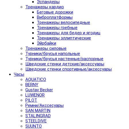
Эспандеры
Тренажеры кардио
Беговые дорожки
Виброплатформы
Тренажеры велосипедные
Тренажеры гребные
Тренажеры для бедер и ягодиц
Тренажеры эллиптические
Эйрбайки
Тренажеры силовые
Турники/брусья напольные
Турники/брусья настенные/распорные
Шведские стенки детские/аксессуары
Шведские стенки спортивные/аксессуары
Часы
AQUATICO
BERNY
Gustav Becker
LUWENOR
PILOT
Pемни/Акссесуары
SAN MARTIN
STALINGRAD
STEELDIVE
SUUNTO