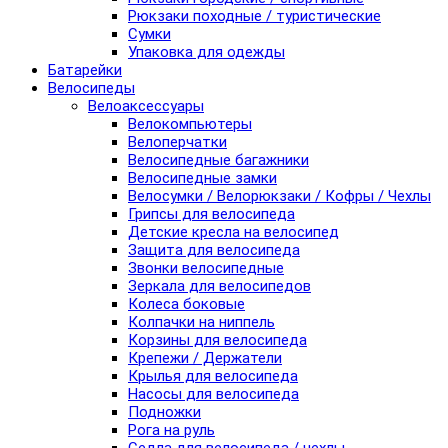
Рюкзаки походные / туристические
Сумки
Упаковка для одежды
Батарейки
Велосипеды
Велоаксессуары
Велокомпьютеры
Велоперчатки
Велосипедные багажники
Велосипедные замки
Велосумки / Велорюкзаки / Кофры / Чехлы
Грипсы для велосипеда
Детские кресла на велосипед
Защита для велосипеда
Звонки велосипедные
Зеркала для велосипедов
Колеса боковые
Колпачки на ниппель
Корзины для велосипеда
Крепежи / Держатели
Крылья для велосипеда
Насосы для велосипеда
Подножки
Рога на руль