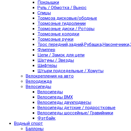
Покрышки
Руль / Обмотка / Вынос
Спицы
Тормоза дисковые/ободные
Тормозные гидролинии
Тормозные диски / Роторы
Тормозные колодки
Тормозные ручки
Трос передний,задний,Рубашка,Наконечники,
Флиппер
Цепи / Замок для цепи
Шатуны / Звезды
Шифтеры
Штыри подседельные / Хомуты
Велокрепления на авто
Велоодежда
Велосипеды
Велосипеды
Велосипеды BMX
Велосипеды двухподвесы
Велосипеды детские / подростковые
Велосипеды шоссейные/ Гравийники
Фэтбайк
Водный спорт
Баллоны