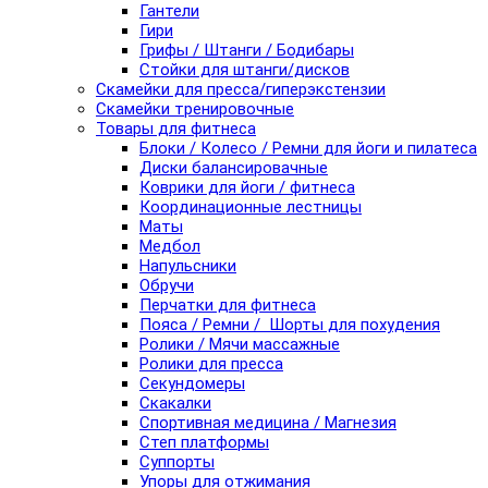
Гантели
Гири
Грифы / Штанги / Бодибары
Стойки для штанги/дисков
Скамейки для пресса/гиперэкстензии
Скамейки тренировочные
Товары для фитнеса
Блоки / Колесо / Ремни для йоги и пилатеса
Диски балансировачные
Коврики для йоги / фитнеса
Координационные лестницы
Маты
Медбол
Напульсники
Обручи
Перчатки для фитнеса
Пояса / Ремни / Шорты для похудения
Ролики / Мячи массажные
Ролики для пресса
Секундомеры
Скакалки
Спортивная медицина / Магнезия
Степ платформы
Суппорты
Упоры для отжимания