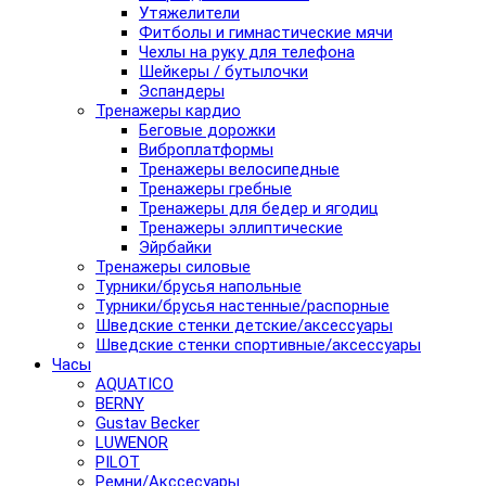
Утяжелители
Фитболы и гимнастические мячи
Чехлы на руку для телефона
Шейкеры / бутылочки
Эспандеры
Тренажеры кардио
Беговые дорожки
Виброплатформы
Тренажеры велосипедные
Тренажеры гребные
Тренажеры для бедер и ягодиц
Тренажеры эллиптические
Эйрбайки
Тренажеры силовые
Турники/брусья напольные
Турники/брусья настенные/распорные
Шведские стенки детские/аксессуары
Шведские стенки спортивные/аксессуары
Часы
AQUATICO
BERNY
Gustav Becker
LUWENOR
PILOT
Pемни/Акссесуары