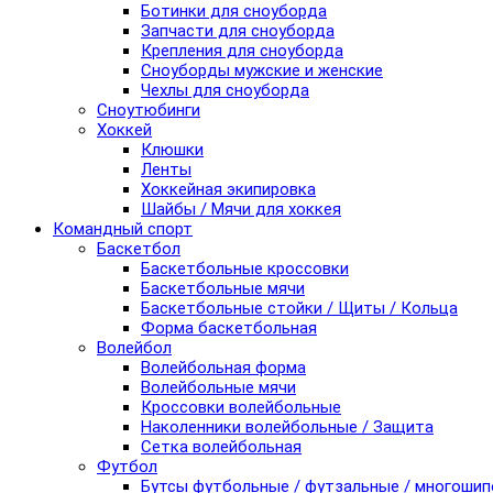
Ботинки для сноуборда
Запчасти для сноуборда
Крепления для сноуборда
Сноуборды мужские и женские
Чехлы для сноуборда
Сноутюбинги
Хоккей
Клюшки
Ленты
Хоккейная экипировка
Шайбы / Мячи для хоккея
Командный спорт
Баскетбол
Баскетбольные кроссовки
Баскетбольные мячи
Баскетбольные стойки / Щиты / Кольца
Форма баскетбольная
Волейбол
Волейбольная форма
Волейбольные мячи
Кроссовки волейбольные
Наколенники волейбольные / Защита
Сетка волейбольная
Футбол
Бутсы футбольные / футзальные / многоши