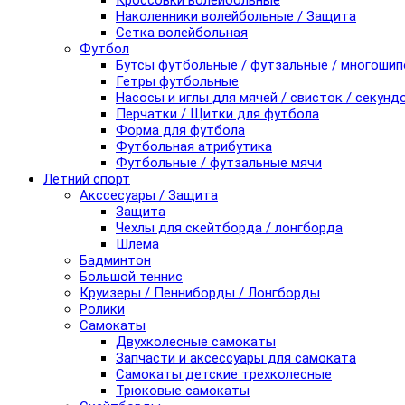
Кроссовки волейбольные
Наколенники волейбольные / Защита
Сетка волейбольная
Футбол
Бутсы футбольные / футзальные / многоши
Гетры футбольные
Насосы и иглы для мячей / свисток / секунд
Перчатки / Щитки для футбола
Форма для футбола
Футбольная атрибутика
Футбольные / футзальные мячи
Летний спорт
Акссесуары / Защита
Защита
Чехлы для скейтборда / лонгборда
Шлема
Бадминтон
Большой теннис
Круизеры / Пенниборды / Лонгборды
Ролики
Самокаты
Двухколесные самокаты
Запчасти и аксессуары для самоката
Самокаты детские трехколесные
Трюковые самокаты