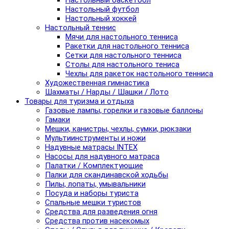
Настольный баскетбол
Настольный футбол
Настольный хоккей
Настольный теннис
Мячи для настольного тенниса
Ракетки для настольного тенниса
Сетки для настольного тенниса
Столы для настольного тениса
Чехлы для ракеток настольного тенниса
Художественная гимнастика
Шахматы / Нарды / Шашки / Лото
Товары для туризма и отдыха
Газовые лампы, горелки и газовые баллоны
Гамаки
Мешки, канистры, чехлы, сумки, рюкзаки
Мультиинструменты и ножи
Надувные матрасы INTEX
Насосы для надувного матраса
Палатки / Комплектующие
Палки для скандинавской ходьбы
Пилы, лопаты, умывальники
Посуда и наборы туриста
Спальные мешки туристов
Средства для разведения огня
Средства против насекомых