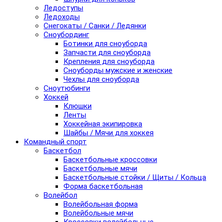
Ледоступы
Ледоходы
Снегокаты / Санки / Ледянки
Сноубординг
Ботинки для сноуборда
Запчасти для сноуборда
Крепления для сноуборда
Сноуборды мужские и женские
Чехлы для сноуборда
Сноутюбинги
Хоккей
Клюшки
Ленты
Хоккейная экипировка
Шайбы / Мячи для хоккея
Командный спорт
Баскетбол
Баскетбольные кроссовки
Баскетбольные мячи
Баскетбольные стойки / Щиты / Кольца
Форма баскетбольная
Волейбол
Волейбольная форма
Волейбольные мячи