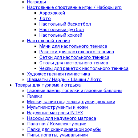
Награды
Настольные спортивные игры / Наборы игр
Аэрохоккей
Лото
Настольный баскетбол
Настольный футбол
Настольный хоккей
Настольный теннис
Мячи для настольного тенниса
Ракетки для настольного тенниса
Сетки для настольного тенниса
Столы для настольного тениса
Чехлы для ракеток настольного тенниса
Художественная гимнастика
Шахматы / Нарды / Шашки / Лото
Товары для туризма и отдыха
Газовые лампы, горелки и газовые баллоны
Гамаки
Мешки, канистры, чехлы, сумки, рюкзаки
Мультиинструменты и ножи
Надувные матрасы INTEX
Насосы для надувного матраса
Палатки / Комплектующие
Палки для скандинавской ходьбы
Пилы, лопаты, умывальники