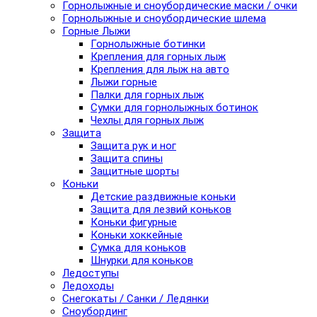
Горнолыжные и сноубордические маски / очки
Горнолыжные и сноубордические шлема
Горные Лыжи
Горнолыжные ботинки
Крепления для горных лыж
Крепления для лыж на авто
Лыжи горные
Палки для горных лыж
Сумки для горнолыжных ботинок
Чехлы для горных лыж
Защита
Защита рук и ног
Защита спины
Защитные шорты
Коньки
Детские раздвижные коньки
Защита для лезвий коньков
Коньки фигурные
Коньки хоккейные
Сумка для коньков
Шнурки для коньков
Ледоступы
Ледоходы
Снегокаты / Санки / Ледянки
Сноубординг