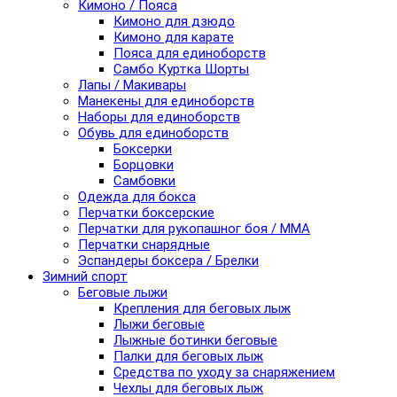
Кимоно / Пояса
Кимоно для дзюдо
Кимоно для карате
Пояса для единоборств
Самбо Куртка Шорты
Лапы / Макивары
Манекены для единоборств
Наборы для единоборств
Обувь для единоборств
Боксерки
Борцовки
Самбовки
Одежда для бокса
Перчатки боксерские
Перчатки для рукопашног боя / ММА
Перчатки снарядные
Эспандеры боксера / Брелки
Зимний спорт
Беговые лыжи
Крепления для беговых лыж
Лыжи беговые
Лыжные ботинки беговые
Палки для беговых лыж
Средства по уходу за снаряжением
Чехлы для беговых лыж