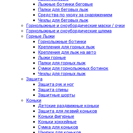
Лыжные ботинки беговые
Палки для беговых лыж
Средства по уходу за снаряжением
Чехлы для беговых лыж
Горнолыжные и сноубордические маски / очки
Горнолыжные и сноубордические шлема
Горные Лыжи
Горнолыжные ботинки
Крепления для горных лыж
Крепления для лыж на авто
Лыжи горные
Палки для горных лыж
Сумки для горнолыжных ботинок
Чехлы для горных лыж
Защита
Защита рук и ног
Защита спины
Защитные шорты
Коньки
Детские раздвижные коньки
Защита для лезвий коньков
Коньки фигурные
Коньки хоккейные
Сумка для коньков
Шнурки для коньков