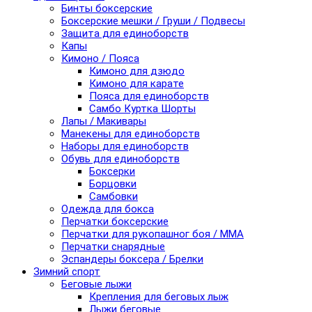
Бинты боксерские
Боксерские мешки / Груши / Подвесы
Защита для единоборств
Капы
Кимоно / Пояса
Кимоно для дзюдо
Кимоно для карате
Пояса для единоборств
Самбо Куртка Шорты
Лапы / Макивары
Манекены для единоборств
Наборы для единоборств
Обувь для единоборств
Боксерки
Борцовки
Самбовки
Одежда для бокса
Перчатки боксерские
Перчатки для рукопашног боя / ММА
Перчатки снарядные
Эспандеры боксера / Брелки
Зимний спорт
Беговые лыжи
Крепления для беговых лыж
Лыжи беговые