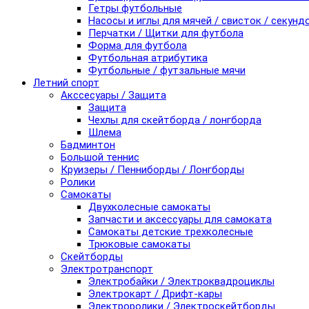
Гетры футбольные
Насосы и иглы для мячей / свисток / секунд
Перчатки / Щитки для футбола
Форма для футбола
Футбольная атрибутика
Футбольные / футзальные мячи
Летний спорт
Акссесуары / Защита
Защита
Чехлы для скейтборда / лонгборда
Шлема
Бадминтон
Большой теннис
Круизеры / Пенниборды / Лонгборды
Ролики
Самокаты
Двухколесные самокаты
Запчасти и аксессуары для самоката
Самокаты детские трехколесные
Трюковые самокаты
Скейтборды
Электротранспорт
Электробайки / Электроквадроциклы
Электрокарт / Дрифт-кары
Электроролики / Электроскейтборды