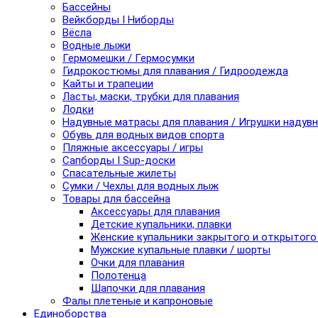
Бассейны
Вейкборды I Ниборды
Вёсла
Водные лыжи
Гермомешки / Гермосумки
Гидрокостюмы для плавания / Гидроодежда
Кайты и трапеции
Ласты, маски, трубки для плавания
Лодки
Надувные матрасы для плавания / Игрушки надув
Обувь для водных видов спорта
Пляжные аксессуары / игры
Сапборды I Sup-доски
Спасательные жилеты
Сумки / Чехлы для водных лыж
Товары для бассейна
Аксессуары для плавания
Детские купальники, плавки
Женские купальники закрытого и открытого
Мужские купальные плавки / шорты
Очки для плавания
Полотенца
Шапочки для плавания
Фалы плетеные и капроновые
Единоборства