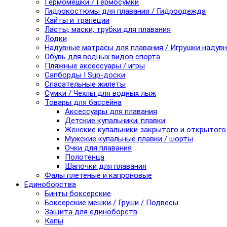
Гермомешки / Гермосумки
Гидрокостюмы для плавания / Гидроодежда
Кайты и трапеции
Ласты, маски, трубки для плавания
Лодки
Надувные матрасы для плавания / Игрушки надув
Обувь для водных видов спорта
Пляжные аксессуары / игры
Сапборды I Sup-доски
Спасательные жилеты
Сумки / Чехлы для водных лыж
Товары для бассейна
Аксессуары для плавания
Детские купальники, плавки
Женские купальники закрытого и открытого
Мужские купальные плавки / шорты
Очки для плавания
Полотенца
Шапочки для плавания
Фалы плетеные и капроновые
Единоборства
Бинты боксерские
Боксерские мешки / Груши / Подвесы
Защита для единоборств
Капы