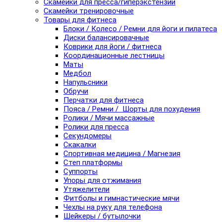
Скамейки для пресса/гиперэкстензии
Скамейки тренировочные
Товары для фитнеса
Блоки / Колесо / Ремни для йоги и пилатеса
Диски балансировачные
Коврики для йоги / фитнеса
Координационные лестницы
Маты
Медбол
Напульсники
Обручи
Перчатки для фитнеса
Пояса / Ремни / Шорты для похудения
Ролики / Мячи массажные
Ролики для пресса
Секундомеры
Скакалки
Спортивная медицина / Магнезия
Степ платформы
Суппорты
Упоры для отжимания
Утяжелители
Фитболы и гимнастические мячи
Чехлы на руку для телефона
Шейкеры / бутылочки