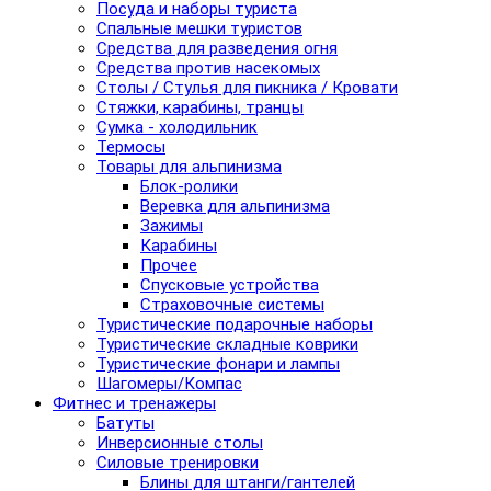
Посуда и наборы туриста
Спальные мешки туристов
Средства для разведения огня
Средства против насекомых
Столы / Стулья для пикника / Кровати
Стяжки, карабины, транцы
Сумка - холодильник
Термосы
Товары для альпинизма
Блок-ролики
Веревка для альпинизма
Зажимы
Карабины
Прочее
Спусковые устройства
Страховочные системы
Туристические подарочные наборы
Туристические складные коврики
Туристические фонари и лампы
Шагомеры/Компас
Фитнес и тренажеры
Батуты
Инверсионные столы
Силовые тренировки
Блины для штанги/гантелей