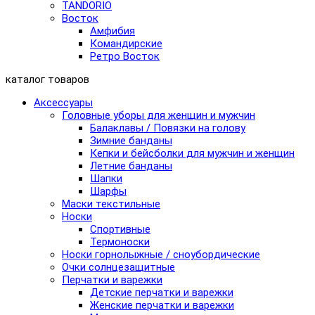
TANDORIO
Восток
Амфибия
Командирские
Ретро Восток
каталог товаров
Аксессуары
Головные уборы для женщин и мужчин
Балаклавы / Повязки на голову
Зимние банданы
Кепки и бейсболки для мужчин и женщин
Летние банданы
Шапки
Шарфы
Маски текстильные
Носки
Спортивные
Термоноски
Носки горнолыжные / сноубордические
Очки солнцезащитные
Перчатки и варежки
Детские перчатки и варежки
Женские перчатки и варежки