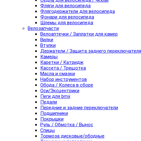
Седла для велосипеда / чехлы
Фляги для велосипеда
Флягодержатели для велосипеда
Фонари для велосипеда
Шлемы для велосипеда
Велозапчасти
Велоаптечки / Заплатки для камер
Вилки
Втулки
Держатели / Защита заднего переключател
Камеры
Каретки / Катридж
Кассета / Трещотка
Масла и смазки
Набор инструментов
Обода / Колеса в сборе
Оси/Эксцентрики
Пеги для bmx
Педали
Передние и задние переключатели
Подшипники
Покрышки
Руль / Обмотка / Вынос
Спицы
Тормоза дисковые/ободные