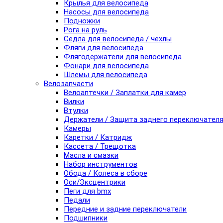
Крылья для велосипеда
Насосы для велосипеда
Подножки
Рога на руль
Седла для велосипеда / чехлы
Фляги для велосипеда
Флягодержатели для велосипеда
Фонари для велосипеда
Шлемы для велосипеда
Велозапчасти
Велоаптечки / Заплатки для камер
Вилки
Втулки
Держатели / Защита заднего переключател
Камеры
Каретки / Катридж
Кассета / Трещотка
Масла и смазки
Набор инструментов
Обода / Колеса в сборе
Оси/Эксцентрики
Пеги для bmx
Педали
Передние и задние переключатели
Подшипники