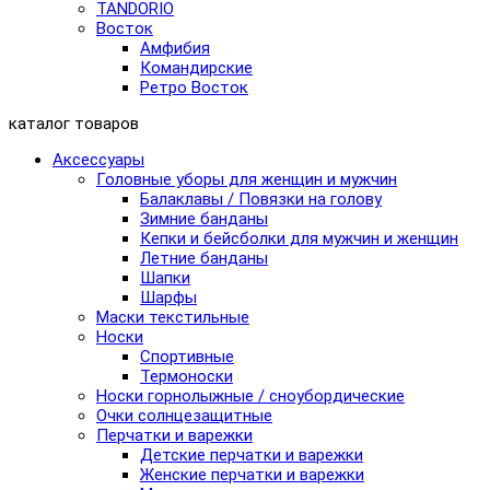
TANDORIO
Восток
Амфибия
Командирские
Ретро Восток
каталог товаров
Аксессуары
Головные уборы для женщин и мужчин
Балаклавы / Повязки на голову
Зимние банданы
Кепки и бейсболки для мужчин и женщин
Летние банданы
Шапки
Шарфы
Маски текстильные
Носки
Спортивные
Термоноски
Носки горнолыжные / сноубордические
Очки солнцезащитные
Перчатки и варежки
Детские перчатки и варежки
Женские перчатки и варежки