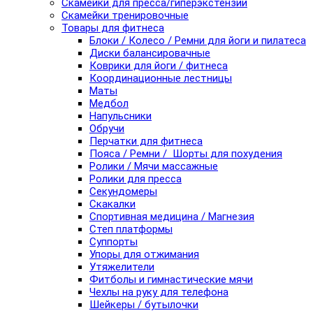
Скамейки для пресса/гиперэкстензии
Скамейки тренировочные
Товары для фитнеса
Блоки / Колесо / Ремни для йоги и пилатеса
Диски балансировачные
Коврики для йоги / фитнеса
Координационные лестницы
Маты
Медбол
Напульсники
Обручи
Перчатки для фитнеса
Пояса / Ремни / Шорты для похудения
Ролики / Мячи массажные
Ролики для пресса
Секундомеры
Скакалки
Спортивная медицина / Магнезия
Степ платформы
Суппорты
Упоры для отжимания
Утяжелители
Фитболы и гимнастические мячи
Чехлы на руку для телефона
Шейкеры / бутылочки