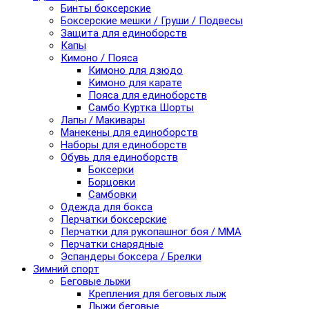
Бинты боксерские
Боксерские мешки / Груши / Подвесы
Защита для единоборств
Капы
Кимоно / Пояса
Кимоно для дзюдо
Кимоно для карате
Пояса для единоборств
Самбо Куртка Шорты
Лапы / Макивары
Манекены для единоборств
Наборы для единоборств
Обувь для единоборств
Боксерки
Борцовки
Самбовки
Одежда для бокса
Перчатки боксерские
Перчатки для рукопашног боя / ММА
Перчатки снарядные
Эспандеры боксера / Брелки
Зимний спорт
Беговые лыжи
Крепления для беговых лыж
Лыжи беговые