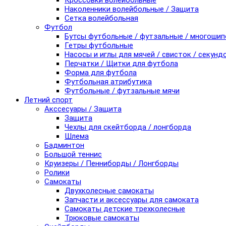
Кроссовки волейбольные
Наколенники волейбольные / Защита
Сетка волейбольная
Футбол
Бутсы футбольные / футзальные / многоши
Гетры футбольные
Насосы и иглы для мячей / свисток / секунд
Перчатки / Щитки для футбола
Форма для футбола
Футбольная атрибутика
Футбольные / футзальные мячи
Летний спорт
Акссесуары / Защита
Защита
Чехлы для скейтборда / лонгборда
Шлема
Бадминтон
Большой теннис
Круизеры / Пенниборды / Лонгборды
Ролики
Самокаты
Двухколесные самокаты
Запчасти и аксессуары для самоката
Самокаты детские трехколесные
Трюковые самокаты