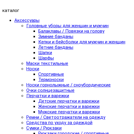
каталог
Аксессуары
Головные уборы для женщин и мужчин
Балаклавы / Повязки на голову
Зимние банданы
Кепки и бейсболки для мужчин и женщин
Летние банданы
Шапки
Шарфы
Маски текстильные
Носки
Спортивные
Термоноски
Носки горнолыжные / сноубордические
Очки солнцезащитные
Перчатки и варежки
Детские перчатки и варежки
Женские перчатки и варежки
Мужские перчатки и варежки
Ремни / Светоотражатели на одежду
Средства по уходу за одеждой
Сумки / Рюкзаки
Рюкзаки городские / спортивные