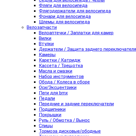
Седла для велосипеда / чехлы
Фляги для велосипеда
Флягодержатели для велосипеда
Фонари для велосипеда
Шлемы для велосипеда
Велозапчасти
Велоаптечки / Заплатки для камер
Вилки
Втулки
Держатели / Защита заднего переключател
Камеры
Каретки / Катридж
Кассета / Трещотка
Масла и смазки
Набор инструментов
Обода / Колеса в сборе
Оси/Эксцентрики
Пеги для bmx
Педали
Передние и задние переключатели
Подшипники
Покрышки
Руль / Обмотка / Вынос
Спицы
Тормоза дисковые/ободные