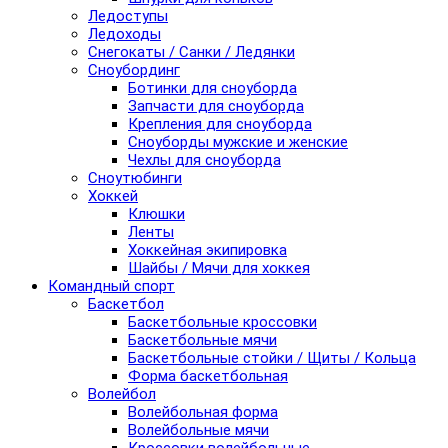
Ледоступы
Ледоходы
Снегокаты / Санки / Ледянки
Сноубординг
Ботинки для сноуборда
Запчасти для сноуборда
Крепления для сноуборда
Сноуборды мужские и женские
Чехлы для сноуборда
Сноутюбинги
Хоккей
Клюшки
Ленты
Хоккейная экипировка
Шайбы / Мячи для хоккея
Командный спорт
Баскетбол
Баскетбольные кроссовки
Баскетбольные мячи
Баскетбольные стойки / Щиты / Кольца
Форма баскетбольная
Волейбол
Волейбольная форма
Волейбольные мячи