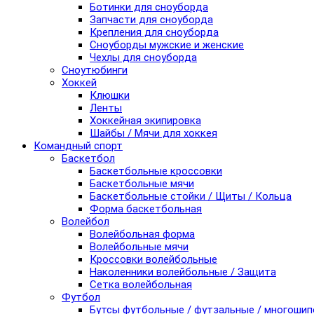
Ботинки для сноуборда
Запчасти для сноуборда
Крепления для сноуборда
Сноуборды мужские и женские
Чехлы для сноуборда
Сноутюбинги
Хоккей
Клюшки
Ленты
Хоккейная экипировка
Шайбы / Мячи для хоккея
Командный спорт
Баскетбол
Баскетбольные кроссовки
Баскетбольные мячи
Баскетбольные стойки / Щиты / Кольца
Форма баскетбольная
Волейбол
Волейбольная форма
Волейбольные мячи
Кроссовки волейбольные
Наколенники волейбольные / Защита
Сетка волейбольная
Футбол
Бутсы футбольные / футзальные / многоши