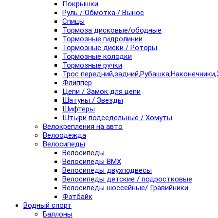
Покрышки
Руль / Обмотка / Вынос
Спицы
Тормоза дисковые/ободные
Тормозные гидролинии
Тормозные диски / Роторы
Тормозные колодки
Тормозные ручки
Трос передний,задний,Рубашка,Наконечники,
Флиппер
Цепи / Замок для цепи
Шатуны / Звезды
Шифтеры
Штыри подседельные / Хомуты
Велокрепления на авто
Велоодежда
Велосипеды
Велосипеды
Велосипеды BMX
Велосипеды двухподвесы
Велосипеды детские / подростковые
Велосипеды шоссейные/ Гравийники
Фэтбайк
Водный спорт
Баллоны