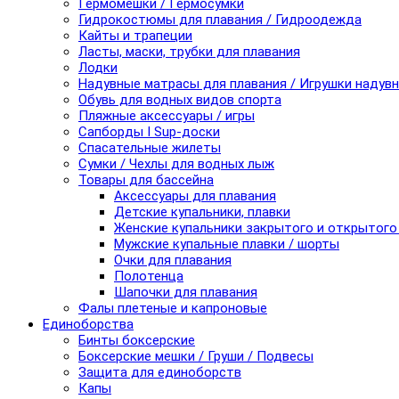
Гермомешки / Гермосумки
Гидрокостюмы для плавания / Гидроодежда
Кайты и трапеции
Ласты, маски, трубки для плавания
Лодки
Надувные матрасы для плавания / Игрушки надув
Обувь для водных видов спорта
Пляжные аксессуары / игры
Сапборды I Sup-доски
Спасательные жилеты
Сумки / Чехлы для водных лыж
Товары для бассейна
Аксессуары для плавания
Детские купальники, плавки
Женские купальники закрытого и открытого
Мужские купальные плавки / шорты
Очки для плавания
Полотенца
Шапочки для плавания
Фалы плетеные и капроновые
Единоборства
Бинты боксерские
Боксерские мешки / Груши / Подвесы
Защита для единоборств
Капы