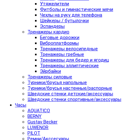
Утяжелители
Фитболы и гимнастические мячи
Чехлы на руку для телефона
Шейкеры / бутылочки
Эспандеры
Тренажеры кардио
Беговые дорожки
Виброплатформы
Тренажеры велосипедные
Тренажеры гребные
Тренажеры для бедер и ягодиц
Тренажеры эллиптические
Эйрбайки
Тренажеры силовые
Турники/брусья напольные
Турники/брусья настенные/распорные
Шведские стенки детские/аксессуары
Шведские стенки спортивные/аксессуары
Часы
AQUATICO
BERNY
Gustav Becker
LUWENOR
PILOT
Pемни/Акссесуары