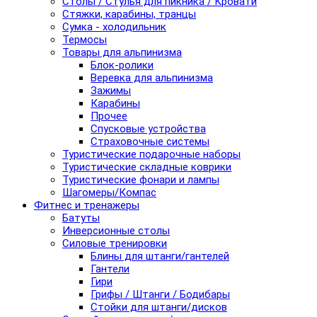
Столы / Стулья для пикника / Кровати
Стяжки, карабины, транцы
Сумка - холодильник
Термосы
Товары для альпинизма
Блок-ролики
Веревка для альпинизма
Зажимы
Карабины
Прочее
Спусковые устройства
Страховочные системы
Туристические подарочные наборы
Туристические складные коврики
Туристические фонари и лампы
Шагомеры/Компас
Фитнес и тренажеры
Батуты
Инверсионные столы
Силовые тренировки
Блины для штанги/гантелей
Гантели
Гири
Грифы / Штанги / Бодибары
Стойки для штанги/дисков