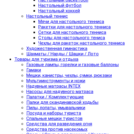
Настольный баскетбол
Настольный футбол
Настольный хоккей
Настольный теннис
Мячи для настольного тенниса
Ракетки для настольного тенниса
Сетки для настольного тенниса
Столы для настольного тениса
Чехлы для ракеток настольного тенниса
Художественная гимнастика
Шахматы / Нарды / Шашки / Лото
Товары для туризма и отдыха
Газовые лампы, горелки и газовые баллоны
Гамаки
Мешки, канистры, чехлы, сумки, рюкзаки
Мультиинструменты и ножи
Надувные матрасы INTEX
Насосы для надувного матраса
Палатки / Комплектующие
Палки для скандинавской ходьбы
Пилы, лопаты, умывальники
Посуда и наборы туриста
Спальные мешки туристов
Средства для разведения огня
Средства против насекомых