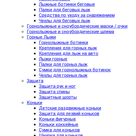
Лыжные ботинки беговые
Палки для беговых лыж
Средства по уходу за снаряжением
Чехлы для беговых лыж
Горнолыжные и сноубордические маски / очки
Горнолыжные и сноубордические шлема
Горные Лыжи
Горнолыжные ботинки
Крепления для горных лыж
Крепления для лыж на авто
Лыжи горные
Палки для горных лыж
Сумки для горнолыжных ботинок
Чехлы для горных лыж
Защита
Защита рук и ног
Защита спины
Защитные шорты
Коньки
Детские раздвижные коньки
Защита для лезвий коньков
Коньки фигурные
Коньки хоккейные
Сумка для коньков
Шнурки для коньков