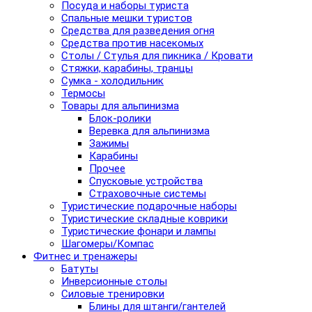
Посуда и наборы туриста
Спальные мешки туристов
Средства для разведения огня
Средства против насекомых
Столы / Стулья для пикника / Кровати
Стяжки, карабины, транцы
Сумка - холодильник
Термосы
Товары для альпинизма
Блок-ролики
Веревка для альпинизма
Зажимы
Карабины
Прочее
Спусковые устройства
Страховочные системы
Туристические подарочные наборы
Туристические складные коврики
Туристические фонари и лампы
Шагомеры/Компас
Фитнес и тренажеры
Батуты
Инверсионные столы
Силовые тренировки
Блины для штанги/гантелей