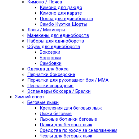
Кимоно / Пояса
Кимоно для дзюдо
Кимоно для карате
Пояса для единоборств
Самбо Куртка Шорты
Лапы / Макивары
Манекены для единоборств
Наборы для единоборств
Обувь для единоборств
Боксерки
Борцовки
Самбовки
Одежда для бокса
Перчатки боксерские
Перчатки для рукопашног боя / ММА
Перчатки снарядные
Эспандеры боксера / Брелки
Зимний спорт
Беговые лыжи
Крепления для беговых лыж
Лыжи беговые
Лыжные ботинки беговые
Палки для беговых лыж
Средства по уходу за снаряжением
Чехлы для беговых лыж