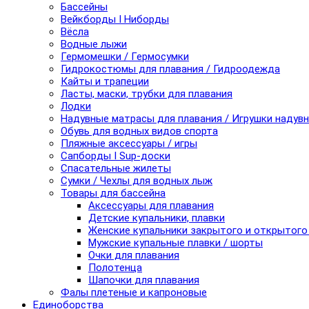
Бассейны
Вейкборды I Ниборды
Вёсла
Водные лыжи
Гермомешки / Гермосумки
Гидрокостюмы для плавания / Гидроодежда
Кайты и трапеции
Ласты, маски, трубки для плавания
Лодки
Надувные матрасы для плавания / Игрушки надув
Обувь для водных видов спорта
Пляжные аксессуары / игры
Сапборды I Sup-доски
Спасательные жилеты
Сумки / Чехлы для водных лыж
Товары для бассейна
Аксессуары для плавания
Детские купальники, плавки
Женские купальники закрытого и открытого
Мужские купальные плавки / шорты
Очки для плавания
Полотенца
Шапочки для плавания
Фалы плетеные и капроновые
Единоборства