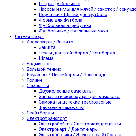
Гетры футбольные
Насосы и иглы для мячей / свисток / секунд
Перчатки / Щитки для футбола
Форма для футбола
Футбольная атрибутика
Футбольные / футзальные мячи
Летний спорт
Акссесуары / Защита
Защита
Чехлы для скейтборда / лонгборда
Шлема
Бадминтон
Большой теннис
Круизеры / Пенниборды / Лонгборды
Ролики
Самокаты
Двухколесные самокаты
Запчасти и аксессуары для самоката
Самокаты детские трехколесные
Трюковые самокаты
Скейтборды
Электротранспорт
Электробайки / Электроквадроциклы
Электрокарт / Дрифт-кары
Электроролики / Электроскейтборды