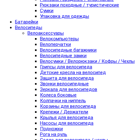
Рюкзаки походные / туристические
Сумки
Упаковка для одежды
Батарейки
Велосипеды
Велоаксессуары
Велокомпьютеры
Велоперчатки
Велосипедные багажники
Велосипедные замки
Велосумки / Велорюкзаки / Кофры / Чехлы
Грипсы для велосипеда
Детские кресла на велосипед
Защита для велосипеда
Звонки велосипедные
Зеркала для велосипедов
Колеса боковые
Колпачки на ниппель
Корзины для велосипеда
Крепежи / Держатели
Крылья для велосипеда
Насосы для велосипеда
Подножки
Рога на руль