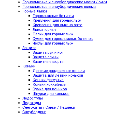
Горнолыжные и сноубордические маски / очки
Горнолыжные и сноубордические шлема
Горные Лыжи
Горнолыжные ботинки
Крепления для горных лыж
Крепления для лыж на авто
Лыжи горные
Палки для горных лыж
Сумки для горнолыжных ботинок
Чехлы для горных лыж
Защита
Защита рук и ног
Защита спины
Защитные шорты
Коньки
Детские раздвижные коньки
Защита для лезвий коньков
Коньки фигурные
Коньки хоккейные
Сумка для коньков
Шнурки для коньков
Ледоступы
Ледоходы
Снегокаты / Санки / Ледянки
Сноубординг