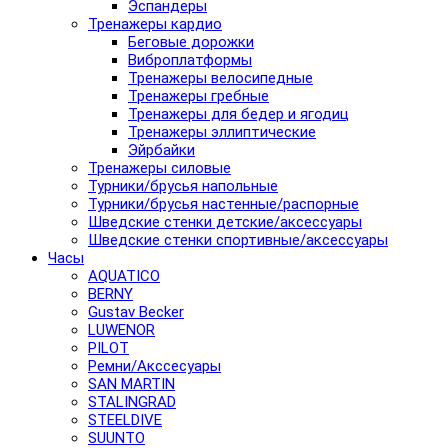
Эспандеры
Тренажеры кардио
Беговые дорожки
Виброплатформы
Тренажеры велосипедные
Тренажеры гребные
Тренажеры для бедер и ягодиц
Тренажеры эллиптические
Эйрбайки
Тренажеры силовые
Турники/брусья напольные
Турники/брусья настенные/распорные
Шведские стенки детские/аксессуары
Шведские стенки спортивные/аксессуары
Часы
AQUATICO
BERNY
Gustav Becker
LUWENOR
PILOT
Pемни/Акссесуары
SAN MARTIN
STALINGRAD
STEELDIVE
SUUNTO