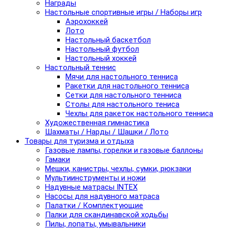
Награды
Настольные спортивные игры / Наборы игр
Аэрохоккей
Лото
Настольный баскетбол
Настольный футбол
Настольный хоккей
Настольный теннис
Мячи для настольного тенниса
Ракетки для настольного тенниса
Сетки для настольного тенниса
Столы для настольного тениса
Чехлы для ракеток настольного тенниса
Художественная гимнастика
Шахматы / Нарды / Шашки / Лото
Товары для туризма и отдыха
Газовые лампы, горелки и газовые баллоны
Гамаки
Мешки, канистры, чехлы, сумки, рюкзаки
Мультиинструменты и ножи
Надувные матрасы INTEX
Насосы для надувного матраса
Палатки / Комплектующие
Палки для скандинавской ходьбы
Пилы, лопаты, умывальники