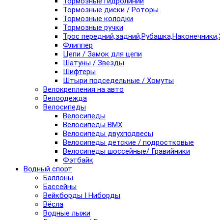
Тормозные гидролинии
Тормозные диски / Роторы
Тормозные колодки
Тормозные ручки
Трос передний,задний,Рубашка,Наконечники,
Флиппер
Цепи / Замок для цепи
Шатуны / Звезды
Шифтеры
Штыри подседельные / Хомуты
Велокрепления на авто
Велоодежда
Велосипеды
Велосипеды
Велосипеды BMX
Велосипеды двухподвесы
Велосипеды детские / подростковые
Велосипеды шоссейные/ Гравийники
Фэтбайк
Водный спорт
Баллоны
Бассейны
Вейкборды I Ниборды
Вёсла
Водные лыжи