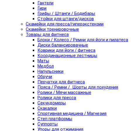
Гантели
Гири
Грифы / Штанги / Бодибары
Стойки для штанги/дисков
Скамейки для пресса/гиперэкстензии
Скамейки тренировочные
Товары для фитнеса
Блоки / Колесо / Ремни для йоги и пилатеса
Диски балансировачные
Коврики для йоги / фитнеса
Координационные лестницы
Маты
Медбол
Напульсники
Обручи
Перчатки для фитнеса
Пояса / Ремни / Шорты для похудения
Ролики / Мячи массажные
Ролики для пресса
Секундомеры
Скакалки
Спортивная медицина / Магнезия
Степ платформы
Суппорты
Упоры для отжимания