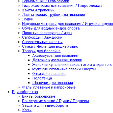
Гермомешки / Гермосумки
Гидрокостюмы для плавания / Гидроодежда
Кайты и трапеции
Ласты, маски, трубки для плавания
Лодки
Надувные матрасы для плавания / Игрушки надув
Обувь для водных видов спорта
Пляжные аксессуары / игры
Сапборды I Sup-доски
Спасательные жилеты
Сумки / Чехлы для водных лыж
Товары для бассейна
Аксессуары для плавания
Детские купальники, плавки
Женские купальники закрытого и открытого
Мужские купальные плавки / шорты
Очки для плавания
Полотенца
Шапочки для плавания
Фалы плетеные и капроновые
Единоборства
Бинты боксерские
Боксерские мешки / Груши / Подвесы
Защита для единоборств
Капы