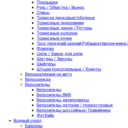
Покрышки
Руль / Обмотка / Вынос
Спицы
Тормоза дисковые/ободные
Тормозные гидролинии
Тормозные диски / Роторы
Тормозные колодки
Тормозные ручки
Трос передний,задний,Рубашка,Наконечники,
Флиппер
Цепи / Замок для цепи
Шатуны / Звезды
Шифтеры
Штыри подседельные / Хомуты
Велокрепления на авто
Велоодежда
Велосипеды
Велосипеды
Велосипеды BMX
Велосипеды двухподвесы
Велосипеды детские / подростковые
Велосипеды шоссейные/ Гравийники
Фэтбайк
Водный спорт
Баллоны