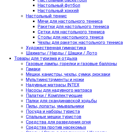
Настольный баскетбол
Настольный футбол
Настольный хоккей
Настольный теннис
Мячи для настольного тенниса
Ракетки для настольного тенниса
Сетки для настольного тенниса
Столы для настольного тениса
Чехлы для ракеток настольного тенниса
Художественная гимнастика
Шахматы / Нарды / Шашки / Лото
Товары для туризма и отдыха
Газовые лампы, горелки и газовые баллоны
Гамаки
Мешки, канистры, чехлы, сумки, рюкзаки
Мультиинструменты и ножи
Надувные матрасы INTEX
Насосы для надувного матраса
Палатки / Комплектующие
Палки для скандинавской ходьбы
Пилы, лопаты, умывальники
Посуда и наборы туриста
Спальные мешки туристов
Средства для разведения огня
Средства против насекомых