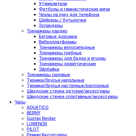
Утяжелители
Фитболы и гимнастические мячи
Чехлы на руку для телефона
Шейкеры / бутылочки
Эспандеры
Тренажеры кардио
Беговые дорожки
Виброплатформы
Тренажеры велосипедные
Тренажеры гребные
Тренажеры для бедер и ягодиц
Тренажеры эллиптические
Эйрбайки
Тренажеры силовые
Турники/брусья напольные
Турники/брусья настенные/распорные
Шведские стенки детские/аксессуары
Шведские стенки спортивные/аксессуары
Часы
AQUATICO
BERNY
Gustav Becker
LUWENOR
PILOT
Pемни/Акссесуары