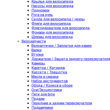
Крылья для велосипеда
Насосы для велосипеда
Подножки
Рога на руль
Седла для велосипеда / чехлы
Фляги для велосипеда
Флягодержатели для велосипеда
Фонари для велосипеда
Шлемы для велосипеда
Велозапчасти
Велоаптечки / Заплатки для камер
Вилки
Втулки
Держатели / Защита заднего переключател
Камеры
Каретки / Катридж
Кассета / Трещотка
Масла и смазки
Набор инструментов
Обода / Колеса в сборе
Оси/Эксцентрики
Пеги для bmx
Педали
Передние и задние переключатели
Подшипники