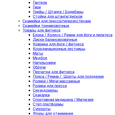
Гантели
Гири
Грифы / Штанги / Бодибары
Стойки для штанги/дисков
Скамейки для пресса/гиперэкстензии
Скамейки тренировочные
Товары для фитнеса
Блоки / Колесо / Ремни для йоги и пилатеса
Диски балансировачные
Коврики для йоги / фитнеса
Координационные лестницы
Маты
Медбол
Напульсники
Обручи
Перчатки для фитнеса
Пояса / Ремни / Шорты для похудения
Ролики / Мячи массажные
Ролики для пресса
Секундомеры
Скакалки
Спортивная медицина / Магнезия
Степ платформы
Суппорты
Упоры для отжимания