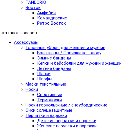
TANDORIO
Восток
Амфибия
Командирские
Ретро Восток
каталог товаров
Аксессуары
Головные уборы для женщин и мужчин
Балаклавы / Повязки на голову
Зимние банданы
Кепки и бейсболки для мужчин и женщин
Летние банданы
Шапки
Шарфы
Маски текстильные
Носки
Спортивные
Термоноски
Носки горнолыжные / сноубордические
Очки солнцезащитные
Перчатки и варежки
Детские перчатки и варежки
Женские перчатки и варежки