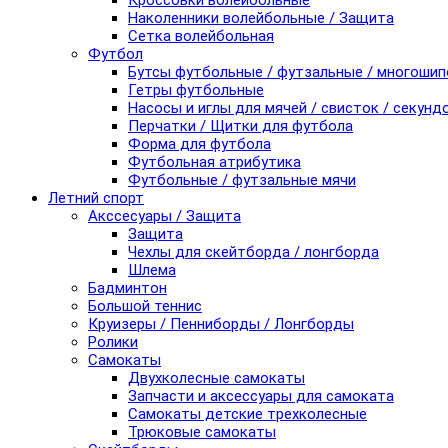
Кроссовки волейбольные
Наколенники волейбольные / Защита
Сетка волейбольная
Футбол
Бутсы футбольные / футзальные / многоши
Гетры футбольные
Насосы и иглы для мячей / свисток / секунд
Перчатки / Щитки для футбола
Форма для футбола
Футбольная атрибутика
Футбольные / футзальные мячи
Летний спорт
Акссесуары / Защита
Защита
Чехлы для скейтборда / лонгборда
Шлема
Бадминтон
Большой теннис
Круизеры / Пенниборды / Лонгборды
Ролики
Самокаты
Двухколесные самокаты
Запчасти и аксессуары для самоката
Самокаты детские трехколесные
Трюковые самокаты