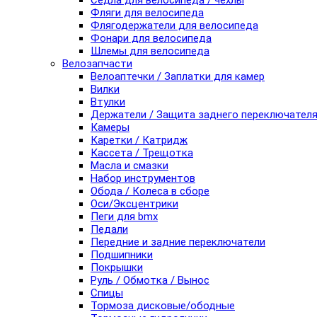
Седла для велосипеда / чехлы
Фляги для велосипеда
Флягодержатели для велосипеда
Фонари для велосипеда
Шлемы для велосипеда
Велозапчасти
Велоаптечки / Заплатки для камер
Вилки
Втулки
Держатели / Защита заднего переключател
Камеры
Каретки / Катридж
Кассета / Трещотка
Масла и смазки
Набор инструментов
Обода / Колеса в сборе
Оси/Эксцентрики
Пеги для bmx
Педали
Передние и задние переключатели
Подшипники
Покрышки
Руль / Обмотка / Вынос
Спицы
Тормоза дисковые/ободные