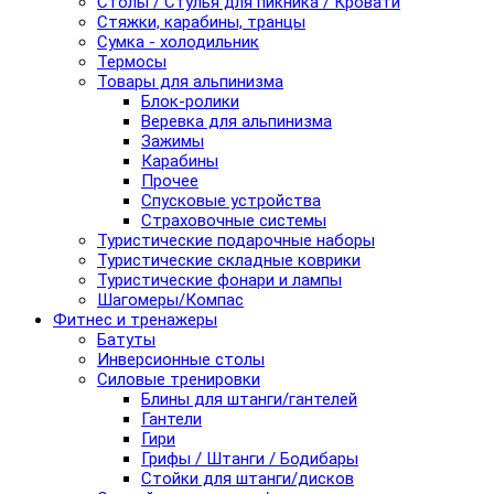
Столы / Стулья для пикника / Кровати
Стяжки, карабины, транцы
Сумка - холодильник
Термосы
Товары для альпинизма
Блок-ролики
Веревка для альпинизма
Зажимы
Карабины
Прочее
Спусковые устройства
Страховочные системы
Туристические подарочные наборы
Туристические складные коврики
Туристические фонари и лампы
Шагомеры/Компас
Фитнес и тренажеры
Батуты
Инверсионные столы
Силовые тренировки
Блины для штанги/гантелей
Гантели
Гири
Грифы / Штанги / Бодибары
Стойки для штанги/дисков