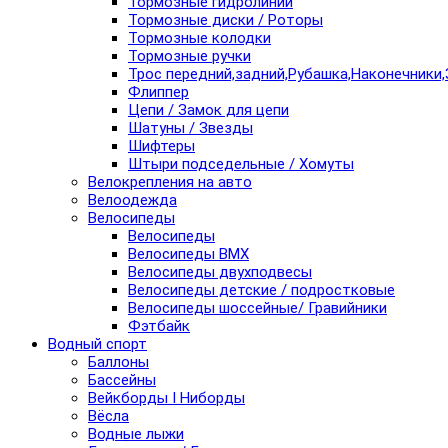
Тормозные гидролинии
Тормозные диски / Роторы
Тормозные колодки
Тормозные ручки
Трос передний,задний,Рубашка,Наконечники,
Флиппер
Цепи / Замок для цепи
Шатуны / Звезды
Шифтеры
Штыри подседельные / Хомуты
Велокрепления на авто
Велоодежда
Велосипеды
Велосипеды
Велосипеды BMX
Велосипеды двухподвесы
Велосипеды детские / подростковые
Велосипеды шоссейные/ Гравийники
Фэтбайк
Водный спорт
Баллоны
Бассейны
Вейкборды I Ниборды
Вёсла
Водные лыжи