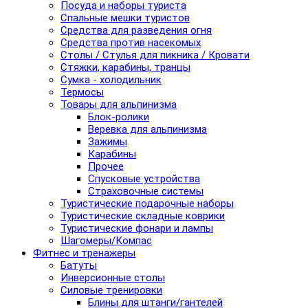
Посуда и наборы туриста
Спальные мешки туристов
Средства для разведения огня
Средства против насекомых
Столы / Стулья для пикника / Кровати
Стяжки, карабины, транцы
Сумка - холодильник
Термосы
Товары для альпинизма
Блок-ролики
Веревка для альпинизма
Зажимы
Карабины
Прочее
Спусковые устройства
Страховочные системы
Туристические подарочные наборы
Туристические складные коврики
Туристические фонари и лампы
Шагомеры/Компас
Фитнес и тренажеры
Батуты
Инверсионные столы
Силовые тренировки
Блины для штанги/гантелей