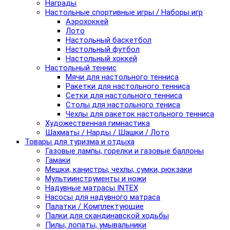
Награды
Настольные спортивные игры / Наборы игр
Аэрохоккей
Лото
Настольный баскетбол
Настольный футбол
Настольный хоккей
Настольный теннис
Мячи для настольного тенниса
Ракетки для настольного тенниса
Сетки для настольного тенниса
Столы для настольного тениса
Чехлы для ракеток настольного тенниса
Художественная гимнастика
Шахматы / Нарды / Шашки / Лото
Товары для туризма и отдыха
Газовые лампы, горелки и газовые баллоны
Гамаки
Мешки, канистры, чехлы, сумки, рюкзаки
Мультиинструменты и ножи
Надувные матрасы INTEX
Насосы для надувного матраса
Палатки / Комплектующие
Палки для скандинавской ходьбы
Пилы, лопаты, умывальники