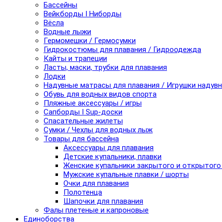
Бассейны
Вейкборды I Ниборды
Вёсла
Водные лыжи
Гермомешки / Гермосумки
Гидрокостюмы для плавания / Гидроодежда
Кайты и трапеции
Ласты, маски, трубки для плавания
Лодки
Надувные матрасы для плавания / Игрушки надув
Обувь для водных видов спорта
Пляжные аксессуары / игры
Сапборды I Sup-доски
Спасательные жилеты
Сумки / Чехлы для водных лыж
Товары для бассейна
Аксессуары для плавания
Детские купальники, плавки
Женские купальники закрытого и открытого
Мужские купальные плавки / шорты
Очки для плавания
Полотенца
Шапочки для плавания
Фалы плетеные и капроновые
Единоборства