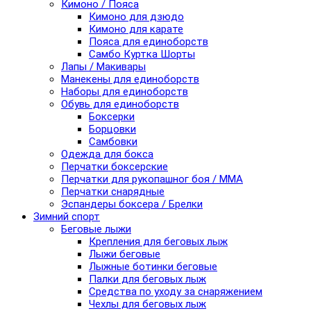
Кимоно / Пояса
Кимоно для дзюдо
Кимоно для карате
Пояса для единоборств
Самбо Куртка Шорты
Лапы / Макивары
Манекены для единоборств
Наборы для единоборств
Обувь для единоборств
Боксерки
Борцовки
Самбовки
Одежда для бокса
Перчатки боксерские
Перчатки для рукопашног боя / ММА
Перчатки снарядные
Эспандеры боксера / Брелки
Зимний спорт
Беговые лыжи
Крепления для беговых лыж
Лыжи беговые
Лыжные ботинки беговые
Палки для беговых лыж
Средства по уходу за снаряжением
Чехлы для беговых лыж