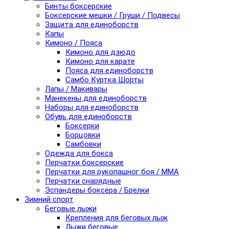
Бинты боксерские
Боксерские мешки / Груши / Подвесы
Защита для единоборств
Капы
Кимоно / Пояса
Кимоно для дзюдо
Кимоно для карате
Пояса для единоборств
Самбо Куртка Шорты
Лапы / Макивары
Манекены для единоборств
Наборы для единоборств
Обувь для единоборств
Боксерки
Борцовки
Самбовки
Одежда для бокса
Перчатки боксерские
Перчатки для рукопашног боя / ММА
Перчатки снарядные
Эспандеры боксера / Брелки
Зимний спорт
Беговые лыжи
Крепления для беговых лыж
Лыжи беговые