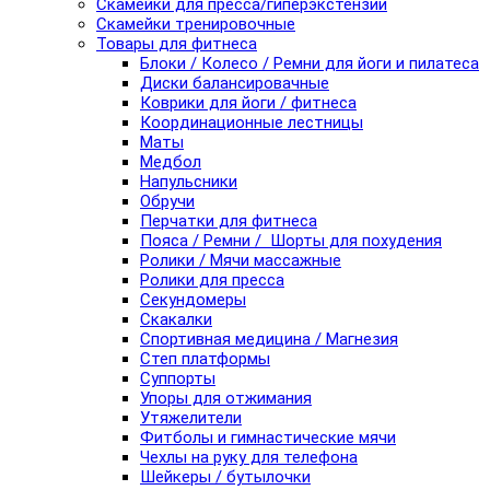
Скамейки для пресса/гиперэкстензии
Скамейки тренировочные
Товары для фитнеса
Блоки / Колесо / Ремни для йоги и пилатеса
Диски балансировачные
Коврики для йоги / фитнеса
Координационные лестницы
Маты
Медбол
Напульсники
Обручи
Перчатки для фитнеса
Пояса / Ремни / Шорты для похудения
Ролики / Мячи массажные
Ролики для пресса
Секундомеры
Скакалки
Спортивная медицина / Магнезия
Степ платформы
Суппорты
Упоры для отжимания
Утяжелители
Фитболы и гимнастические мячи
Чехлы на руку для телефона
Шейкеры / бутылочки