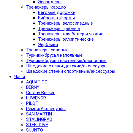
Эспандеры
Тренажеры кардио
Беговые дорожки
Виброплатформы
Тренажеры велосипедные
Тренажеры гребные
Тренажеры для бедер и ягодиц
Тренажеры эллиптические
Эйрбайки
Тренажеры силовые
Турники/брусья напольные
Турники/брусья настенные/распорные
Шведские стенки детские/аксессуары
Шведские стенки спортивные/аксессуары
Часы
AQUATICO
BERNY
Gustav Becker
LUWENOR
PILOT
Pемни/Акссесуары
SAN MARTIN
STALINGRAD
STEELDIVE
SUUNTO