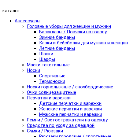
каталог
Аксессуары
Головные уборы для женщин и мужчин
Балаклавы / Повязки на голову
Зимние банданы
Кепки и бейсболки для мужчин и женщин
Летние банданы
Шапки
Шарфы
Маски текстильные
Носки
Спортивные
Термоноски
Носки горнолыжные / сноубордические
Очки солнцезащитные
Перчатки и варежки
Детские перчатки и варежки
Женские перчатки и варежки
Мужские перчатки и варежки
Ремни / Светоотражатели на одежду
Средства по уходу за одеждой
Сумки / Рюкзаки
Рюкзаки городские / спортивные