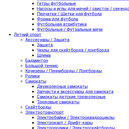
Гетры футбольные
Насосы и иглы для мячей / свисток / секунд
Перчатки / Щитки для футбола
Форма для футбола
Футбольная атрибутика
Футбольные / футзальные мячи
Летний спорт
Акссесуары / Защита
Защита
Чехлы для скейтборда / лонгборда
Шлема
Бадминтон
Большой теннис
Круизеры / Пенниборды / Лонгборды
Ролики
Самокаты
Двухколесные самокаты
Запчасти и аксессуары для самоката
Самокаты детские трехколесные
Трюковые самокаты
Скейтборды
Электротранспорт
Электробайки / Электроквадроциклы
Электрокарт / Дрифт-кары
Электроролики / Электроскейтборды