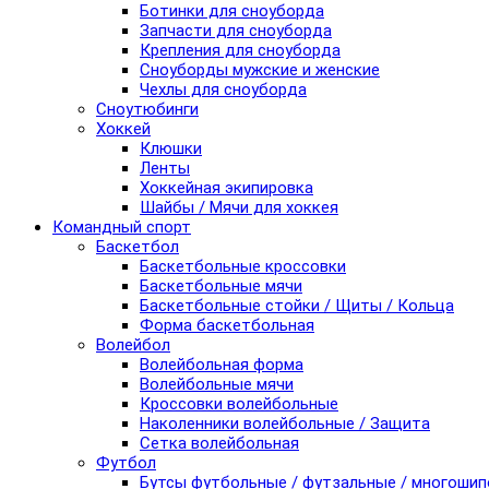
Ботинки для сноуборда
Запчасти для сноуборда
Крепления для сноуборда
Сноуборды мужские и женские
Чехлы для сноуборда
Сноутюбинги
Хоккей
Клюшки
Ленты
Хоккейная экипировка
Шайбы / Мячи для хоккея
Командный спорт
Баскетбол
Баскетбольные кроссовки
Баскетбольные мячи
Баскетбольные стойки / Щиты / Кольца
Форма баскетбольная
Волейбол
Волейбольная форма
Волейбольные мячи
Кроссовки волейбольные
Наколенники волейбольные / Защита
Сетка волейбольная
Футбол
Бутсы футбольные / футзальные / многоши