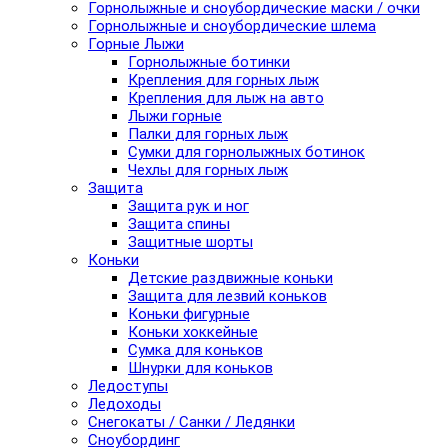
Горнолыжные и сноубордические маски / очки
Горнолыжные и сноубордические шлема
Горные Лыжи
Горнолыжные ботинки
Крепления для горных лыж
Крепления для лыж на авто
Лыжи горные
Палки для горных лыж
Сумки для горнолыжных ботинок
Чехлы для горных лыж
Защита
Защита рук и ног
Защита спины
Защитные шорты
Коньки
Детские раздвижные коньки
Защита для лезвий коньков
Коньки фигурные
Коньки хоккейные
Сумка для коньков
Шнурки для коньков
Ледоступы
Ледоходы
Снегокаты / Санки / Ледянки
Сноубординг