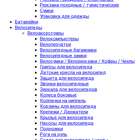
Рюкзаки походные / туристические
Сумки
Упаковка для одежды
Батарейки
Велосипеды
Велоаксессуары
Велокомпьютеры
Велоперчатки
Велосипедные багажники
Велосипедные замки
Велосумки / Велорюкзаки / Кофры / Чехлы
Грипсы для велосипеда
Детские кресла на велосипед
Защита для велосипеда
Звонки велосипедные
Зеркала для велосипедов
Колеса боковые
Колпачки на ниппель
Корзины для велосипеда
Крепежи / Держатели
Крылья для велосипеда
Насосы для велосипеда
Подножки
Рога на руль