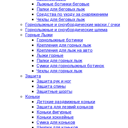
Лыжные ботинки беговые
Палки для беговых лыж
Средства по уходу за снаряжением
Чехлы для беговых лыж
Горнолыжные и сноубордические маски / очки
Горнолыжные и сноубордические шлема
Горные Лыжи
Горнолыжные ботинки
Крепления для горных лыж
Крепления для лыж на авто
Лыжи горные
Палки для горных лыж
Сумки для горнолыжных ботинок
Чехлы для горных лыж
Защита
Защита рук и ног
Защита спины
Защитные шорты
Коньки
Детские раздвижные коньки
Защита для лезвий коньков
Коньки фигурные
Коньки хоккейные
Сумка для коньков
Шнурки для коньков