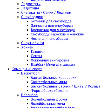
Ледоступы
Ледоходы
Снегокаты / Санки / Ледянки
Сноубординг
Ботинки для сноуборда
Запчасти для сноуборда
Крепления для сноуборда
Сноуборды мужские и женские
Чехлы для сноуборда
Сноутюбинги
Хоккей
Клюшки
Ленты
Хоккейная экипировка
Шайбы / Мячи для хоккея
Командный спорт
Баскетбол
Баскетбольные кроссовки
Баскетбольные мячи
Баскетбольные стойки / Щиты / Кольца
Форма баскетбольная
Волейбол
Волейбольная форма
Волейбольные мячи