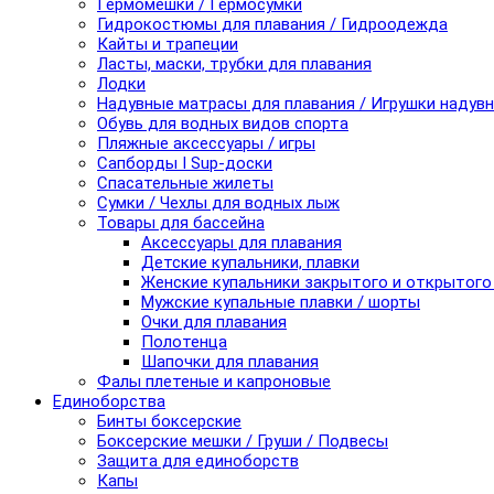
Гермомешки / Гермосумки
Гидрокостюмы для плавания / Гидроодежда
Кайты и трапеции
Ласты, маски, трубки для плавания
Лодки
Надувные матрасы для плавания / Игрушки надув
Обувь для водных видов спорта
Пляжные аксессуары / игры
Сапборды I Sup-доски
Спасательные жилеты
Сумки / Чехлы для водных лыж
Товары для бассейна
Аксессуары для плавания
Детские купальники, плавки
Женские купальники закрытого и открытого
Мужские купальные плавки / шорты
Очки для плавания
Полотенца
Шапочки для плавания
Фалы плетеные и капроновые
Единоборства
Бинты боксерские
Боксерские мешки / Груши / Подвесы
Защита для единоборств
Капы