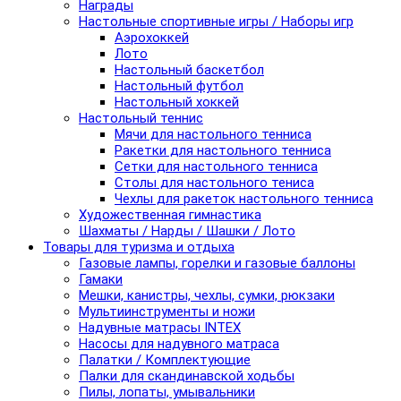
Награды
Настольные спортивные игры / Наборы игр
Аэрохоккей
Лото
Настольный баскетбол
Настольный футбол
Настольный хоккей
Настольный теннис
Мячи для настольного тенниса
Ракетки для настольного тенниса
Сетки для настольного тенниса
Столы для настольного тениса
Чехлы для ракеток настольного тенниса
Художественная гимнастика
Шахматы / Нарды / Шашки / Лото
Товары для туризма и отдыха
Газовые лампы, горелки и газовые баллоны
Гамаки
Мешки, канистры, чехлы, сумки, рюкзаки
Мультиинструменты и ножи
Надувные матрасы INTEX
Насосы для надувного матраса
Палатки / Комплектующие
Палки для скандинавской ходьбы
Пилы, лопаты, умывальники