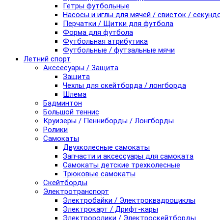
Гетры футбольные
Насосы и иглы для мячей / свисток / секунд
Перчатки / Щитки для футбола
Форма для футбола
Футбольная атрибутика
Футбольные / футзальные мячи
Летний спорт
Акссесуары / Защита
Защита
Чехлы для скейтборда / лонгборда
Шлема
Бадминтон
Большой теннис
Круизеры / Пенниборды / Лонгборды
Ролики
Самокаты
Двухколесные самокаты
Запчасти и аксессуары для самоката
Самокаты детские трехколесные
Трюковые самокаты
Скейтборды
Электротранспорт
Электробайки / Электроквадроциклы
Электрокарт / Дрифт-кары
Электроролики / Электроскейтборды