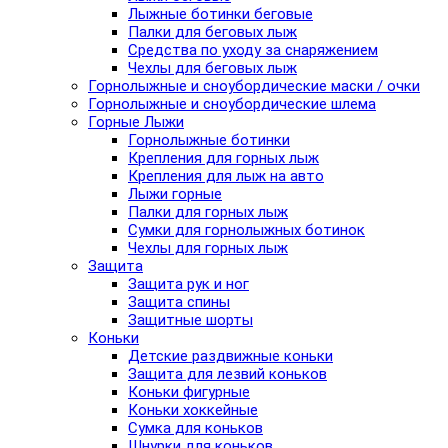
Лыжные ботинки беговые
Палки для беговых лыж
Средства по уходу за снаряжением
Чехлы для беговых лыж
Горнолыжные и сноубордические маски / очки
Горнолыжные и сноубордические шлема
Горные Лыжи
Горнолыжные ботинки
Крепления для горных лыж
Крепления для лыж на авто
Лыжи горные
Палки для горных лыж
Сумки для горнолыжных ботинок
Чехлы для горных лыж
Защита
Защита рук и ног
Защита спины
Защитные шорты
Коньки
Детские раздвижные коньки
Защита для лезвий коньков
Коньки фигурные
Коньки хоккейные
Сумка для коньков
Шнурки для коньков