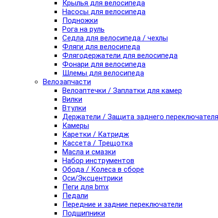
Крылья для велосипеда
Насосы для велосипеда
Подножки
Рога на руль
Седла для велосипеда / чехлы
Фляги для велосипеда
Флягодержатели для велосипеда
Фонари для велосипеда
Шлемы для велосипеда
Велозапчасти
Велоаптечки / Заплатки для камер
Вилки
Втулки
Держатели / Защита заднего переключател
Камеры
Каретки / Катридж
Кассета / Трещотка
Масла и смазки
Набор инструментов
Обода / Колеса в сборе
Оси/Эксцентрики
Пеги для bmx
Педали
Передние и задние переключатели
Подшипники