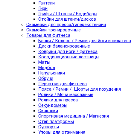
Гантели
Гири
Грифы / Штанги / Бодибары
Стойки для штанги/дисков
Скамейки для пресса/гиперэкстензии
Скамейки тренировочные
Товары для фитнеса
Блоки / Колесо / Ремни для йоги и пилатеса
Диски балансировачные
Коврики для йоги / фитнеса
Координационные лестницы
Маты
Медбол
Напульсники
Обручи
Перчатки для фитнеса
Пояса / Ремни / Шорты для похудения
Ролики / Мячи массажные
Ролики для пресса
Секундомеры
Скакалки
Спортивная медицина / Магнезия
Степ платформы
Суппорты
Упоры для отжимания