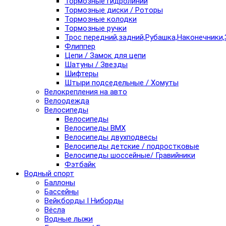
Тормозные гидролинии
Тормозные диски / Роторы
Тормозные колодки
Тормозные ручки
Трос передний,задний,Рубашка,Наконечники,
Флиппер
Цепи / Замок для цепи
Шатуны / Звезды
Шифтеры
Штыри подседельные / Хомуты
Велокрепления на авто
Велоодежда
Велосипеды
Велосипеды
Велосипеды BMX
Велосипеды двухподвесы
Велосипеды детские / подростковые
Велосипеды шоссейные/ Гравийники
Фэтбайк
Водный спорт
Баллоны
Бассейны
Вейкборды I Ниборды
Вёсла
Водные лыжи