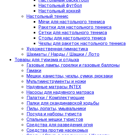
Настольный баскетбол
Настольный футбол
Настольный хоккей
Настольный теннис
Мячи для настольного тенниса
Ракетки для настольного тенниса
Сетки для настольного тенниса
Столы для настольного тениса
Чехлы для ракеток настольного тенниса
Художественная гимнастика
Шахматы / Нарды / Шашки / Лото
Товары для туризма и отдыха
Газовые лампы, горелки и газовые баллоны
Гамаки
Мешки, канистры, чехлы, сумки, рюкзаки
Мультиинструменты и ножи
Надувные матрасы INTEX
Насосы для надувного матраса
Палатки / Комплектующие
Палки для скандинавской ходьбы
Пилы, лопаты, умывальники
Посуда и наборы туриста
Спальные мешки туристов
Средства для разведения огня
Средства против насекомых