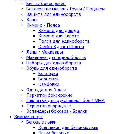
Бинты боксерские
Боксерские мешки / Груши / Подвесы
Защита для единоборств
Капы
Кимоно / Пояса
Кимоно для дзюдо
Кимоно для карате
Пояса для единоборств
Самбо Куртка Шорты
Лапы / Макивары
Манекены для единоборств
Наборы для единоборств
Обувь для единоборств
Боксерки
Борцовки
Самбовки
Одежда для бокса
Перчатки боксерские
Перчатки для рукопашног боя / ММА
Перчатки снарядные
Эспандеры боксера / Брелки
Зимний спорт
Беговые лыжи
Крепления для беговых лыж
Лыжи беговые