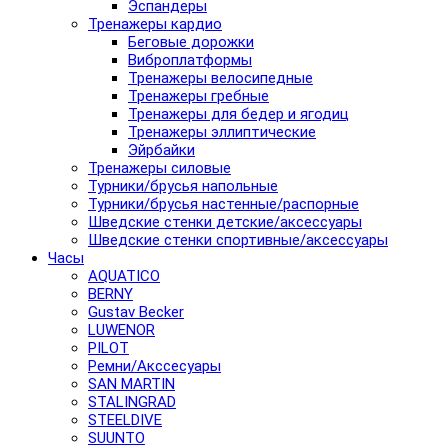
Эспандеры
Тренажеры кардио
Беговые дорожки
Виброплатформы
Тренажеры велосипедные
Тренажеры гребные
Тренажеры для бедер и ягодиц
Тренажеры эллиптические
Эйрбайки
Тренажеры силовые
Турники/брусья напольные
Турники/брусья настенные/распорные
Шведские стенки детские/аксессуары
Шведские стенки спортивные/аксессуары
Часы
AQUATICO
BERNY
Gustav Becker
LUWENOR
PILOT
Pемни/Акссесуары
SAN MARTIN
STALINGRAD
STEELDIVE
SUUNTO