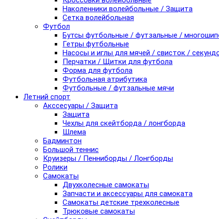
Кроссовки волейбольные
Наколенники волейбольные / Защита
Сетка волейбольная
Футбол
Бутсы футбольные / футзальные / многоши
Гетры футбольные
Насосы и иглы для мячей / свисток / секунд
Перчатки / Щитки для футбола
Форма для футбола
Футбольная атрибутика
Футбольные / футзальные мячи
Летний спорт
Акссесуары / Защита
Защита
Чехлы для скейтборда / лонгборда
Шлема
Бадминтон
Большой теннис
Круизеры / Пенниборды / Лонгборды
Ролики
Самокаты
Двухколесные самокаты
Запчасти и аксессуары для самоката
Самокаты детские трехколесные
Трюковые самокаты