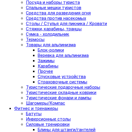
Посуда и наборы туриста
Спальные мешки туристов
Средства для разведения огня
Средства против насекомых
Столы / Стулья для пикника / Кровати
Стяжки, карабины, транцы
Сумка - холодильник
Термосы
Товары для альпинизма
Блок-ролики
Веревка для альпинизма
Зажимы
Карабины
Прочее
Спусковые устройства
Страховочные системы
Туристические подарочные наборы
Туристические складные коврики
Туристические фонари и лампы
Шагомеры/Компас
Фитнес и тренажеры
Батуты
Инверсионные столы
Силовые тренировки
Блины для штанги/гантелей