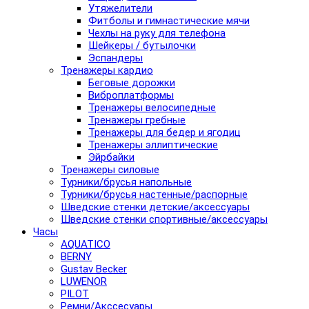
Утяжелители
Фитболы и гимнастические мячи
Чехлы на руку для телефона
Шейкеры / бутылочки
Эспандеры
Тренажеры кардио
Беговые дорожки
Виброплатформы
Тренажеры велосипедные
Тренажеры гребные
Тренажеры для бедер и ягодиц
Тренажеры эллиптические
Эйрбайки
Тренажеры силовые
Турники/брусья напольные
Турники/брусья настенные/распорные
Шведские стенки детские/аксессуары
Шведские стенки спортивные/аксессуары
Часы
AQUATICO
BERNY
Gustav Becker
LUWENOR
PILOT
Pемни/Акссесуары