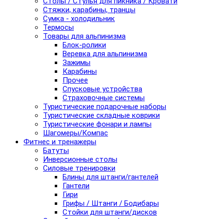
Столы / Стулья для пикника / Кровати
Стяжки, карабины, транцы
Сумка - холодильник
Термосы
Товары для альпинизма
Блок-ролики
Веревка для альпинизма
Зажимы
Карабины
Прочее
Спусковые устройства
Страховочные системы
Туристические подарочные наборы
Туристические складные коврики
Туристические фонари и лампы
Шагомеры/Компас
Фитнес и тренажеры
Батуты
Инверсионные столы
Силовые тренировки
Блины для штанги/гантелей
Гантели
Гири
Грифы / Штанги / Бодибары
Стойки для штанги/дисков