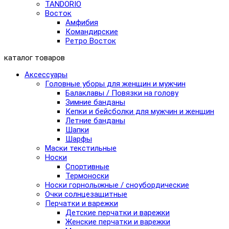
TANDORIO
Восток
Амфибия
Командирские
Ретро Восток
каталог товаров
Аксессуары
Головные уборы для женщин и мужчин
Балаклавы / Повязки на голову
Зимние банданы
Кепки и бейсболки для мужчин и женщин
Летние банданы
Шапки
Шарфы
Маски текстильные
Носки
Спортивные
Термоноски
Носки горнолыжные / сноубордические
Очки солнцезащитные
Перчатки и варежки
Детские перчатки и варежки
Женские перчатки и варежки