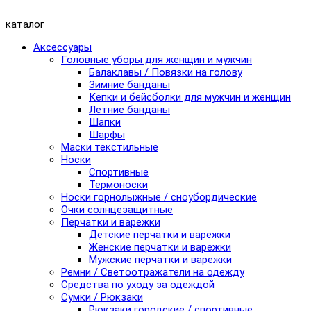
каталог
Аксессуары
Головные уборы для женщин и мужчин
Балаклавы / Повязки на голову
Зимние банданы
Кепки и бейсболки для мужчин и женщин
Летние банданы
Шапки
Шарфы
Маски текстильные
Носки
Спортивные
Термоноски
Носки горнолыжные / сноубордические
Очки солнцезащитные
Перчатки и варежки
Детские перчатки и варежки
Женские перчатки и варежки
Мужские перчатки и варежки
Ремни / Светоотражатели на одежду
Средства по уходу за одеждой
Сумки / Рюкзаки
Рюкзаки городские / спортивные