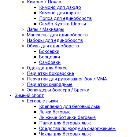
Кимоно / Пояса
Кимоно для дзюдо
Кимоно для карате
Пояса для единоборств
Самбо Куртка Шорты
Лапы / Макивары
Манекены для единоборств
Наборы для единоборств
Обувь для единоборств
Боксерки
Борцовки
Самбовки
Одежда для бокса
Перчатки боксерские
Перчатки для рукопашног боя / ММА
Перчатки снарядные
Эспандеры боксера / Брелки
Зимний спорт
Беговые лыжи
Крепления для беговых лыж
Лыжи беговые
Лыжные ботинки беговые
Палки для беговых лыж
Средства по уходу за снаряжением
Чехлы для беговых лыж