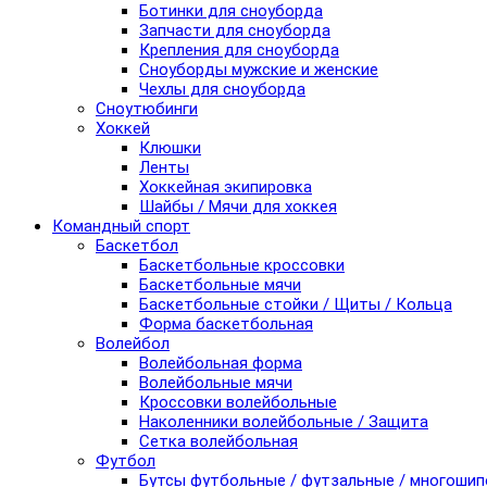
Ботинки для сноуборда
Запчасти для сноуборда
Крепления для сноуборда
Сноуборды мужские и женские
Чехлы для сноуборда
Сноутюбинги
Хоккей
Клюшки
Ленты
Хоккейная экипировка
Шайбы / Мячи для хоккея
Командный спорт
Баскетбол
Баскетбольные кроссовки
Баскетбольные мячи
Баскетбольные стойки / Щиты / Кольца
Форма баскетбольная
Волейбол
Волейбольная форма
Волейбольные мячи
Кроссовки волейбольные
Наколенники волейбольные / Защита
Сетка волейбольная
Футбол
Бутсы футбольные / футзальные / многоши