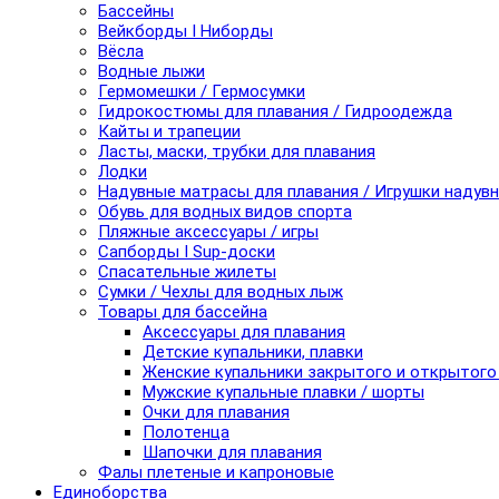
Бассейны
Вейкборды I Ниборды
Вёсла
Водные лыжи
Гермомешки / Гермосумки
Гидрокостюмы для плавания / Гидроодежда
Кайты и трапеции
Ласты, маски, трубки для плавания
Лодки
Надувные матрасы для плавания / Игрушки надув
Обувь для водных видов спорта
Пляжные аксессуары / игры
Сапборды I Sup-доски
Спасательные жилеты
Сумки / Чехлы для водных лыж
Товары для бассейна
Аксессуары для плавания
Детские купальники, плавки
Женские купальники закрытого и открытого
Мужские купальные плавки / шорты
Очки для плавания
Полотенца
Шапочки для плавания
Фалы плетеные и капроновые
Единоборства