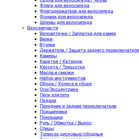
Седла для велосипеда / чехлы
Фляги для велосипеда
Флягодержатели для велосипеда
Фонари для велосипеда
Шлемы для велосипеда
Велозапчасти
Велоаптечки / Заплатки для камер
Вилки
Втулки
Держатели / Защита заднего переключател
Камеры
Каретки / Катридж
Кассета / Трещотка
Масла и смазки
Набор инструментов
Обода / Колеса в сборе
Оси/Эксцентрики
Пеги для bmx
Педали
Передние и задние переключатели
Подшипники
Покрышки
Руль / Обмотка / Вынос
Спицы
Тормоза дисковые/ободные