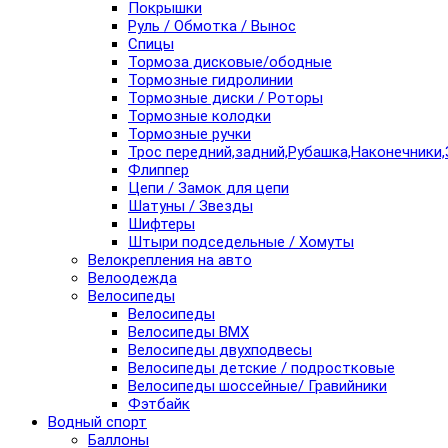
Покрышки
Руль / Обмотка / Вынос
Спицы
Тормоза дисковые/ободные
Тормозные гидролинии
Тормозные диски / Роторы
Тормозные колодки
Тормозные ручки
Трос передний,задний,Рубашка,Наконечники,
Флиппер
Цепи / Замок для цепи
Шатуны / Звезды
Шифтеры
Штыри подседельные / Хомуты
Велокрепления на авто
Велоодежда
Велосипеды
Велосипеды
Велосипеды BMX
Велосипеды двухподвесы
Велосипеды детские / подростковые
Велосипеды шоссейные/ Гравийники
Фэтбайк
Водный спорт
Баллоны