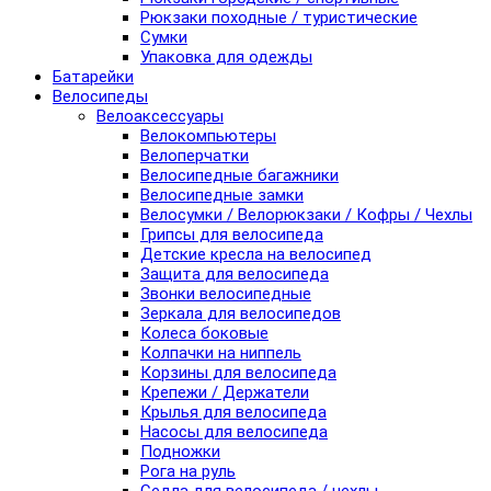
Рюкзаки походные / туристические
Сумки
Упаковка для одежды
Батарейки
Велосипеды
Велоаксессуары
Велокомпьютеры
Велоперчатки
Велосипедные багажники
Велосипедные замки
Велосумки / Велорюкзаки / Кофры / Чехлы
Грипсы для велосипеда
Детские кресла на велосипед
Защита для велосипеда
Звонки велосипедные
Зеркала для велосипедов
Колеса боковые
Колпачки на ниппель
Корзины для велосипеда
Крепежи / Держатели
Крылья для велосипеда
Насосы для велосипеда
Подножки
Рога на руль