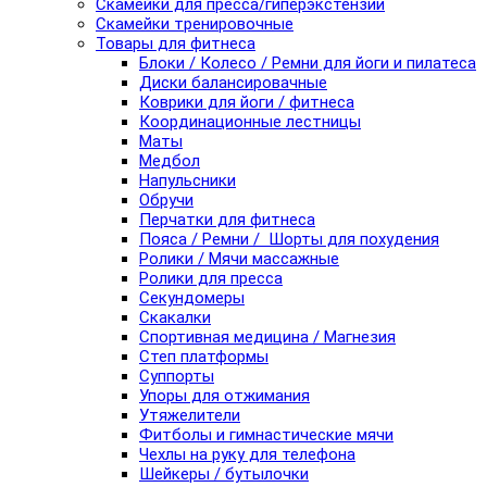
Скамейки для пресса/гиперэкстензии
Скамейки тренировочные
Товары для фитнеса
Блоки / Колесо / Ремни для йоги и пилатеса
Диски балансировачные
Коврики для йоги / фитнеса
Координационные лестницы
Маты
Медбол
Напульсники
Обручи
Перчатки для фитнеса
Пояса / Ремни / Шорты для похудения
Ролики / Мячи массажные
Ролики для пресса
Секундомеры
Скакалки
Спортивная медицина / Магнезия
Степ платформы
Суппорты
Упоры для отжимания
Утяжелители
Фитболы и гимнастические мячи
Чехлы на руку для телефона
Шейкеры / бутылочки