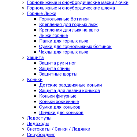
Горнолыжные и сноубордические маски / очки
Горнолыжные и сноубордические шлема
Горные Лыжи
Горнолыжные ботинки
Крепления для горных лыж
Крепления для лыж на авто
Лыжи горные
Палки для горных лыж
Сумки для горнолыжных ботинок
Чехлы для горных лыж
Защита
Защита рук и ног
Защита спины
Защитные шорты
Коньки
Детские раздвижные коньки
Защита для лезвий коньков
Коньки фигурные
Коньки хоккейные
Сумка для коньков
Шнурки для коньков
Ледоступы
Ледоходы
Снегокаты / Санки / Ледянки
Сноубординг