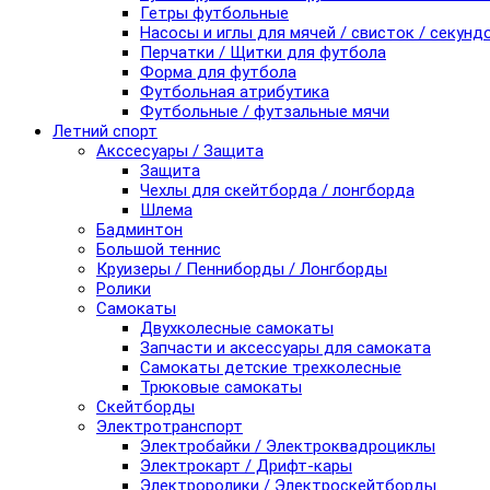
Гетры футбольные
Насосы и иглы для мячей / свисток / секунд
Перчатки / Щитки для футбола
Форма для футбола
Футбольная атрибутика
Футбольные / футзальные мячи
Летний спорт
Акссесуары / Защита
Защита
Чехлы для скейтборда / лонгборда
Шлема
Бадминтон
Большой теннис
Круизеры / Пенниборды / Лонгборды
Ролики
Самокаты
Двухколесные самокаты
Запчасти и аксессуары для самоката
Самокаты детские трехколесные
Трюковые самокаты
Скейтборды
Электротранспорт
Электробайки / Электроквадроциклы
Электрокарт / Дрифт-кары
Электроролики / Электроскейтборды