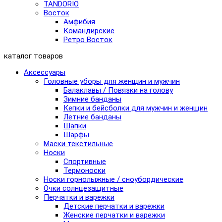
TANDORIO
Восток
Амфибия
Командирские
Ретро Восток
каталог товаров
Аксессуары
Головные уборы для женщин и мужчин
Балаклавы / Повязки на голову
Зимние банданы
Кепки и бейсболки для мужчин и женщин
Летние банданы
Шапки
Шарфы
Маски текстильные
Носки
Спортивные
Термоноски
Носки горнолыжные / сноубордические
Очки солнцезащитные
Перчатки и варежки
Детские перчатки и варежки
Женские перчатки и варежки