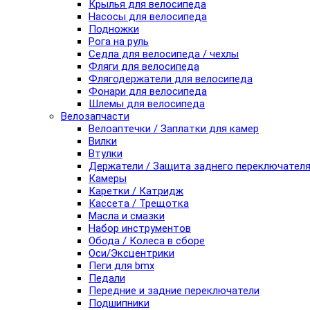
Крылья для велосипеда
Насосы для велосипеда
Подножки
Рога на руль
Седла для велосипеда / чехлы
Фляги для велосипеда
Флягодержатели для велосипеда
Фонари для велосипеда
Шлемы для велосипеда
Велозапчасти
Велоаптечки / Заплатки для камер
Вилки
Втулки
Держатели / Защита заднего переключател
Камеры
Каретки / Катридж
Кассета / Трещотка
Масла и смазки
Набор инструментов
Обода / Колеса в сборе
Оси/Эксцентрики
Пеги для bmx
Педали
Передние и задние переключатели
Подшипники