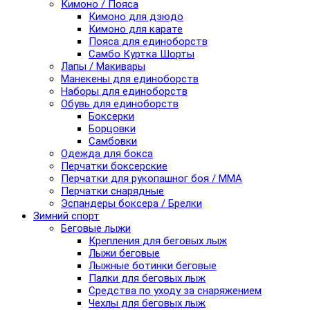
Кимоно / Пояса
Кимоно для дзюдо
Кимоно для карате
Пояса для единоборств
Самбо Куртка Шорты
Лапы / Макивары
Манекены для единоборств
Наборы для единоборств
Обувь для единоборств
Боксерки
Борцовки
Самбовки
Одежда для бокса
Перчатки боксерские
Перчатки для рукопашног боя / ММА
Перчатки снарядные
Эспандеры боксера / Брелки
Зимний спорт
Беговые лыжи
Крепления для беговых лыж
Лыжи беговые
Лыжные ботинки беговые
Палки для беговых лыж
Средства по уходу за снаряжением
Чехлы для беговых лыж