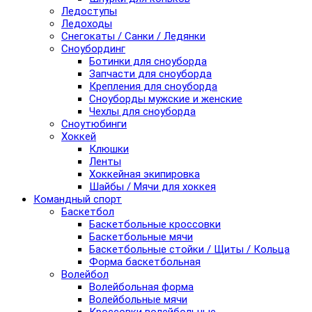
Ледоступы
Ледоходы
Снегокаты / Санки / Ледянки
Сноубординг
Ботинки для сноуборда
Запчасти для сноуборда
Крепления для сноуборда
Сноуборды мужские и женские
Чехлы для сноуборда
Сноутюбинги
Хоккей
Клюшки
Ленты
Хоккейная экипировка
Шайбы / Мячи для хоккея
Командный спорт
Баскетбол
Баскетбольные кроссовки
Баскетбольные мячи
Баскетбольные стойки / Щиты / Кольца
Форма баскетбольная
Волейбол
Волейбольная форма
Волейбольные мячи