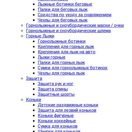
Лыжные ботинки беговые
Палки для беговых лыж
Средства по уходу за снаряжением
Чехлы для беговых лыж
Горнолыжные и сноубордические маски / очки
Горнолыжные и сноубордические шлема
Горные Лыжи
Горнолыжные ботинки
Крепления для горных лыж
Крепления для лыж на авто
Лыжи горные
Палки для горных лыж
Сумки для горнолыжных ботинок
Чехлы для горных лыж
Защита
Защита рук и ног
Защита спины
Защитные шорты
Коньки
Детские раздвижные коньки
Защита для лезвий коньков
Коньки фигурные
Коньки хоккейные
Сумка для коньков
Шнурки для коньков