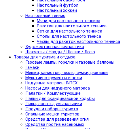
Настольный баскетбол
Настольный футбол
Настольный хоккей
Настольный теннис
Мячи для настольного тенниса
Ракетки для настольного тенниса
Сетки для настольного тенниса
Столы для настольного тениса
Чехлы для ракеток настольного тенниса
Художественная гимнастика
Шахматы / Нарды / Шашки / Лото
Товары для туризма и отдыха
Газовые лампы, горелки и газовые баллоны
Гамаки
Мешки, канистры, чехлы, сумки, рюкзаки
Мультиинструменты и ножи
Надувные матрасы INTEX
Насосы для надувного матраса
Палатки / Комплектующие
Палки для скандинавской ходьбы
Пилы, лопаты, умывальники
Посуда и наборы туриста
Спальные мешки туристов
Средства для разведения огня
Средства против насекомых