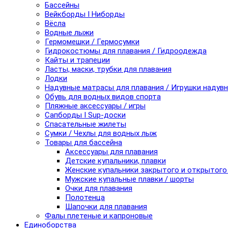
Бассейны
Вейкборды I Ниборды
Вёсла
Водные лыжи
Гермомешки / Гермосумки
Гидрокостюмы для плавания / Гидроодежда
Кайты и трапеции
Ласты, маски, трубки для плавания
Лодки
Надувные матрасы для плавания / Игрушки надув
Обувь для водных видов спорта
Пляжные аксессуары / игры
Сапборды I Sup-доски
Спасательные жилеты
Сумки / Чехлы для водных лыж
Товары для бассейна
Аксессуары для плавания
Детские купальники, плавки
Женские купальники закрытого и открытого
Мужские купальные плавки / шорты
Очки для плавания
Полотенца
Шапочки для плавания
Фалы плетеные и капроновые
Единоборства