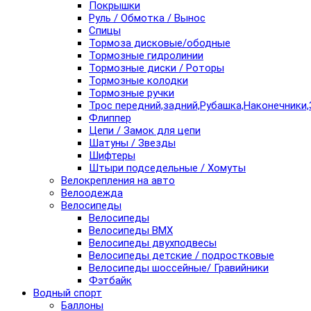
Покрышки
Руль / Обмотка / Вынос
Спицы
Тормоза дисковые/ободные
Тормозные гидролинии
Тормозные диски / Роторы
Тормозные колодки
Тормозные ручки
Трос передний,задний,Рубашка,Наконечники,
Флиппер
Цепи / Замок для цепи
Шатуны / Звезды
Шифтеры
Штыри подседельные / Хомуты
Велокрепления на авто
Велоодежда
Велосипеды
Велосипеды
Велосипеды BMX
Велосипеды двухподвесы
Велосипеды детские / подростковые
Велосипеды шоссейные/ Гравийники
Фэтбайк
Водный спорт
Баллоны