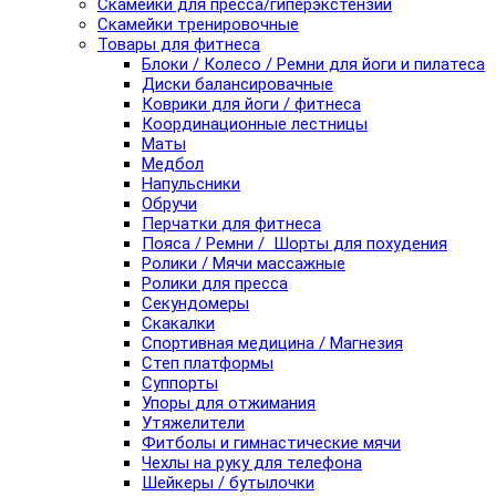
Скамейки для пресса/гиперэкстензии
Скамейки тренировочные
Товары для фитнеса
Блоки / Колесо / Ремни для йоги и пилатеса
Диски балансировачные
Коврики для йоги / фитнеса
Координационные лестницы
Маты
Медбол
Напульсники
Обручи
Перчатки для фитнеса
Пояса / Ремни / Шорты для похудения
Ролики / Мячи массажные
Ролики для пресса
Секундомеры
Скакалки
Спортивная медицина / Магнезия
Степ платформы
Суппорты
Упоры для отжимания
Утяжелители
Фитболы и гимнастические мячи
Чехлы на руку для телефона
Шейкеры / бутылочки