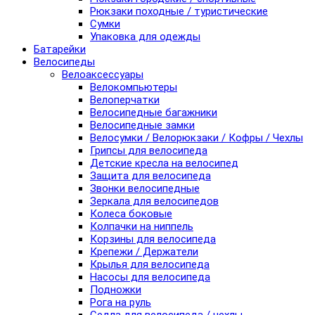
Рюкзаки походные / туристические
Сумки
Упаковка для одежды
Батарейки
Велосипеды
Велоаксессуары
Велокомпьютеры
Велоперчатки
Велосипедные багажники
Велосипедные замки
Велосумки / Велорюкзаки / Кофры / Чехлы
Грипсы для велосипеда
Детские кресла на велосипед
Защита для велосипеда
Звонки велосипедные
Зеркала для велосипедов
Колеса боковые
Колпачки на ниппель
Корзины для велосипеда
Крепежи / Держатели
Крылья для велосипеда
Насосы для велосипеда
Подножки
Рога на руль