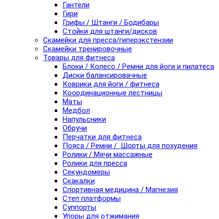
Гантели
Гири
Грифы / Штанги / Бодибары
Стойки для штанги/дисков
Скамейки для пресса/гиперэкстензии
Скамейки тренировочные
Товары для фитнеса
Блоки / Колесо / Ремни для йоги и пилатеса
Диски балансировачные
Коврики для йоги / фитнеса
Координационные лестницы
Маты
Медбол
Напульсники
Обручи
Перчатки для фитнеса
Пояса / Ремни / Шорты для похудения
Ролики / Мячи массажные
Ролики для пресса
Секундомеры
Скакалки
Спортивная медицина / Магнезия
Степ платформы
Суппорты
Упоры для отжимания