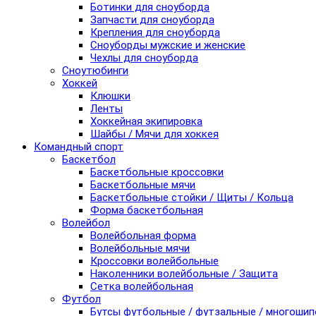
Ботинки для сноуборда
Запчасти для сноуборда
Крепления для сноуборда
Сноуборды мужские и женские
Чехлы для сноуборда
Сноутюбинги
Хоккей
Клюшки
Ленты
Хоккейная экипировка
Шайбы / Мячи для хоккея
Командный спорт
Баскетбол
Баскетбольные кроссовки
Баскетбольные мячи
Баскетбольные стойки / Щиты / Кольца
Форма баскетбольная
Волейбол
Волейбольная форма
Волейбольные мячи
Кроссовки волейбольные
Наколенники волейбольные / Защита
Сетка волейбольная
Футбол
Бутсы футбольные / футзальные / многоши