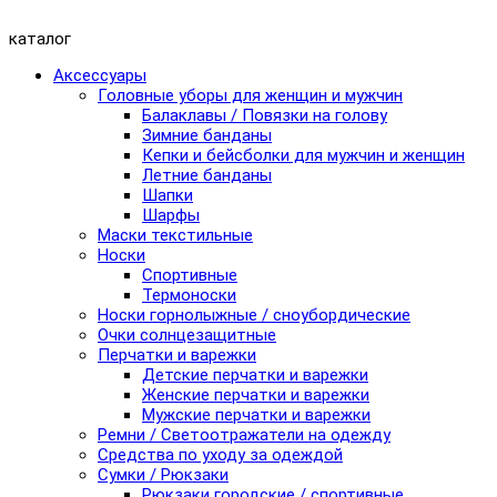
каталог
Аксессуары
Головные уборы для женщин и мужчин
Балаклавы / Повязки на голову
Зимние банданы
Кепки и бейсболки для мужчин и женщин
Летние банданы
Шапки
Шарфы
Маски текстильные
Носки
Спортивные
Термоноски
Носки горнолыжные / сноубордические
Очки солнцезащитные
Перчатки и варежки
Детские перчатки и варежки
Женские перчатки и варежки
Мужские перчатки и варежки
Ремни / Светоотражатели на одежду
Средства по уходу за одеждой
Сумки / Рюкзаки
Рюкзаки городские / спортивные