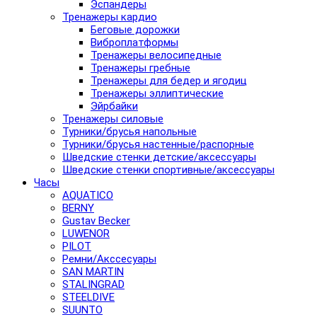
Эспандеры
Тренажеры кардио
Беговые дорожки
Виброплатформы
Тренажеры велосипедные
Тренажеры гребные
Тренажеры для бедер и ягодиц
Тренажеры эллиптические
Эйрбайки
Тренажеры силовые
Турники/брусья напольные
Турники/брусья настенные/распорные
Шведские стенки детские/аксессуары
Шведские стенки спортивные/аксессуары
Часы
AQUATICO
BERNY
Gustav Becker
LUWENOR
PILOT
Pемни/Акссесуары
SAN MARTIN
STALINGRAD
STEELDIVE
SUUNTO