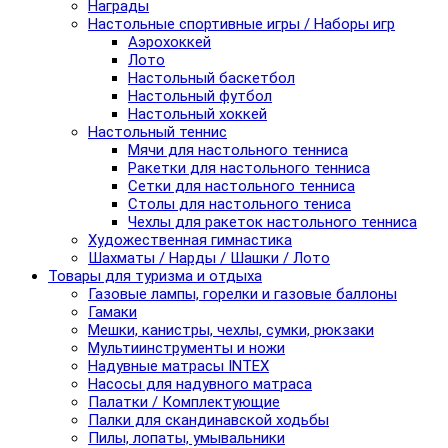
Награды
Настольные спортивные игры / Наборы игр
Аэрохоккей
Лото
Настольный баскетбол
Настольный футбол
Настольный хоккей
Настольный теннис
Мячи для настольного тенниса
Ракетки для настольного тенниса
Сетки для настольного тенниса
Столы для настольного тениса
Чехлы для ракеток настольного тенниса
Художественная гимнастика
Шахматы / Нарды / Шашки / Лото
Товары для туризма и отдыха
Газовые лампы, горелки и газовые баллоны
Гамаки
Мешки, канистры, чехлы, сумки, рюкзаки
Мультиинструменты и ножи
Надувные матрасы INTEX
Насосы для надувного матраса
Палатки / Комплектующие
Палки для скандинавской ходьбы
Пилы, лопаты, умывальники