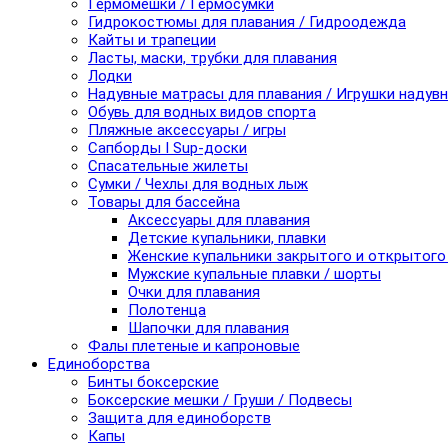
Гермомешки / Гермосумки
Гидрокостюмы для плавания / Гидроодежда
Кайты и трапеции
Ласты, маски, трубки для плавания
Лодки
Надувные матрасы для плавания / Игрушки надув
Обувь для водных видов спорта
Пляжные аксессуары / игры
Сапборды I Sup-доски
Спасательные жилеты
Сумки / Чехлы для водных лыж
Товары для бассейна
Аксессуары для плавания
Детские купальники, плавки
Женские купальники закрытого и открытого
Мужские купальные плавки / шорты
Очки для плавания
Полотенца
Шапочки для плавания
Фалы плетеные и капроновые
Единоборства
Бинты боксерские
Боксерские мешки / Груши / Подвесы
Защита для единоборств
Капы