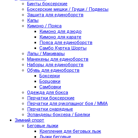
Бинты боксерские
Боксерские мешки / Груши / Подвесы
Защита для единоборств
Капы
Кимоно / Пояса
Кимоно для дзюдо
Кимоно для карате
Пояса для единоборств
Самбо Куртка Шорты
Лапы / Макивары
Манекены для единоборств
Наборы для единоборств
Обувь для единоборств
Боксерки
Борцовки
Самбовки
Одежда для бокса
Перчатки боксерские
Перчатки для рукопашног боя / ММА
Перчатки снарядные
Эспандеры боксера / Брелки
Зимний спорт
Беговые лыжи
Крепления для беговых лыж
Лыжи беговые