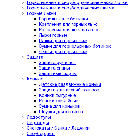
Горнолыжные и сноубордические маски / очки
Горнолыжные и сноубордические шлема
Горные Лыжи
Горнолыжные ботинки
Крепления для горных лыж
Крепления для лыж на авто
Лыжи горные
Палки для горных лыж
Сумки для горнолыжных ботинок
Чехлы для горных лыж
Защита
Защита рук и ног
Защита спины
Защитные шорты
Коньки
Детские раздвижные коньки
Защита для лезвий коньков
Коньки фигурные
Коньки хоккейные
Сумка для коньков
Шнурки для коньков
Ледоступы
Ледоходы
Снегокаты / Санки / Ледянки
Сноубординг