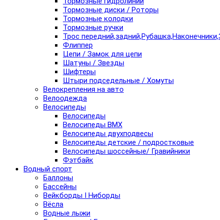
Тормозные гидролинии
Тормозные диски / Роторы
Тормозные колодки
Тормозные ручки
Трос передний,задний,Рубашка,Наконечники,
Флиппер
Цепи / Замок для цепи
Шатуны / Звезды
Шифтеры
Штыри подседельные / Хомуты
Велокрепления на авто
Велоодежда
Велосипеды
Велосипеды
Велосипеды BMX
Велосипеды двухподвесы
Велосипеды детские / подростковые
Велосипеды шоссейные/ Гравийники
Фэтбайк
Водный спорт
Баллоны
Бассейны
Вейкборды I Ниборды
Вёсла
Водные лыжи