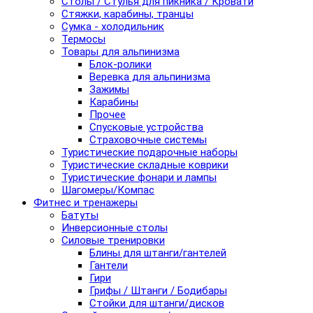
Столы / Стулья для пикника / Кровати
Стяжки, карабины, транцы
Сумка - холодильник
Термосы
Товары для альпинизма
Блок-ролики
Веревка для альпинизма
Зажимы
Карабины
Прочее
Спусковые устройства
Страховочные системы
Туристические подарочные наборы
Туристические складные коврики
Туристические фонари и лампы
Шагомеры/Компас
Фитнес и тренажеры
Батуты
Инверсионные столы
Силовые тренировки
Блины для штанги/гантелей
Гантели
Гири
Грифы / Штанги / Бодибары
Стойки для штанги/дисков