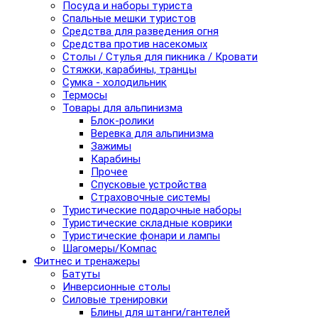
Посуда и наборы туриста
Спальные мешки туристов
Средства для разведения огня
Средства против насекомых
Столы / Стулья для пикника / Кровати
Стяжки, карабины, транцы
Сумка - холодильник
Термосы
Товары для альпинизма
Блок-ролики
Веревка для альпинизма
Зажимы
Карабины
Прочее
Спусковые устройства
Страховочные системы
Туристические подарочные наборы
Туристические складные коврики
Туристические фонари и лампы
Шагомеры/Компас
Фитнес и тренажеры
Батуты
Инверсионные столы
Силовые тренировки
Блины для штанги/гантелей