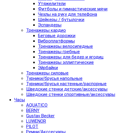
Утяжелители
Фитболы и гимнастические мячи
Чехлы на руку для телефона
Шейкеры / бутылочки
Эспандеры
Тренажеры кардио
Беговые дорожки
Виброплатформы
Тренажеры велосипедные
Тренажеры гребные
Тренажеры для бедер и ягодиц
Тренажеры эллиптические
Эйрбайки
Тренажеры силовые
Турники/брусья напольные
Турники/брусья настенные/распорные
Шведские стенки детские/аксессуары
Шведские стенки спортивные/аксессуары
Часы
AQUATICO
BERNY
Gustav Becker
LUWENOR
PILOT
Pемни/Акссесуары