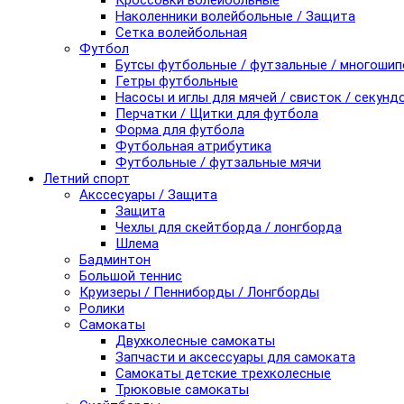
Кроссовки волейбольные
Наколенники волейбольные / Защита
Сетка волейбольная
Футбол
Бутсы футбольные / футзальные / многоши
Гетры футбольные
Насосы и иглы для мячей / свисток / секунд
Перчатки / Щитки для футбола
Форма для футбола
Футбольная атрибутика
Футбольные / футзальные мячи
Летний спорт
Акссесуары / Защита
Защита
Чехлы для скейтборда / лонгборда
Шлема
Бадминтон
Большой теннис
Круизеры / Пенниборды / Лонгборды
Ролики
Самокаты
Двухколесные самокаты
Запчасти и аксессуары для самоката
Самокаты детские трехколесные
Трюковые самокаты