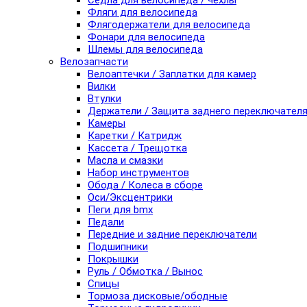
Седла для велосипеда / чехлы
Фляги для велосипеда
Флягодержатели для велосипеда
Фонари для велосипеда
Шлемы для велосипеда
Велозапчасти
Велоаптечки / Заплатки для камер
Вилки
Втулки
Держатели / Защита заднего переключател
Камеры
Каретки / Катридж
Кассета / Трещотка
Масла и смазки
Набор инструментов
Обода / Колеса в сборе
Оси/Эксцентрики
Пеги для bmx
Педали
Передние и задние переключатели
Подшипники
Покрышки
Руль / Обмотка / Вынос
Спицы
Тормоза дисковые/ободные