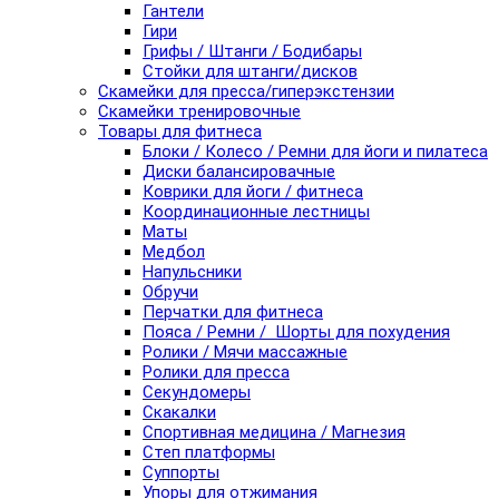
Гантели
Гири
Грифы / Штанги / Бодибары
Стойки для штанги/дисков
Скамейки для пресса/гиперэкстензии
Скамейки тренировочные
Товары для фитнеса
Блоки / Колесо / Ремни для йоги и пилатеса
Диски балансировачные
Коврики для йоги / фитнеса
Координационные лестницы
Маты
Медбол
Напульсники
Обручи
Перчатки для фитнеса
Пояса / Ремни / Шорты для похудения
Ролики / Мячи массажные
Ролики для пресса
Секундомеры
Скакалки
Спортивная медицина / Магнезия
Степ платформы
Суппорты
Упоры для отжимания