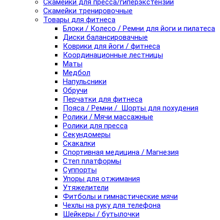
Скамейки для пресса/гиперэкстензии
Скамейки тренировочные
Товары для фитнеса
Блоки / Колесо / Ремни для йоги и пилатеса
Диски балансировачные
Коврики для йоги / фитнеса
Координационные лестницы
Маты
Медбол
Напульсники
Обручи
Перчатки для фитнеса
Пояса / Ремни / Шорты для похудения
Ролики / Мячи массажные
Ролики для пресса
Секундомеры
Скакалки
Спортивная медицина / Магнезия
Степ платформы
Суппорты
Упоры для отжимания
Утяжелители
Фитболы и гимнастические мячи
Чехлы на руку для телефона
Шейкеры / бутылочки