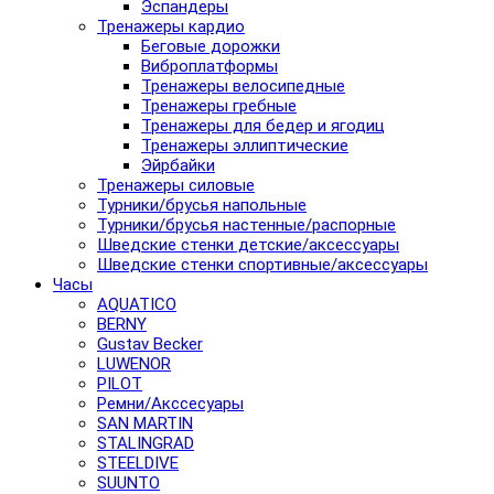
Эспандеры
Тренажеры кардио
Беговые дорожки
Виброплатформы
Тренажеры велосипедные
Тренажеры гребные
Тренажеры для бедер и ягодиц
Тренажеры эллиптические
Эйрбайки
Тренажеры силовые
Турники/брусья напольные
Турники/брусья настенные/распорные
Шведские стенки детские/аксессуары
Шведские стенки спортивные/аксессуары
Часы
AQUATICO
BERNY
Gustav Becker
LUWENOR
PILOT
Pемни/Акссесуары
SAN MARTIN
STALINGRAD
STEELDIVE
SUUNTO