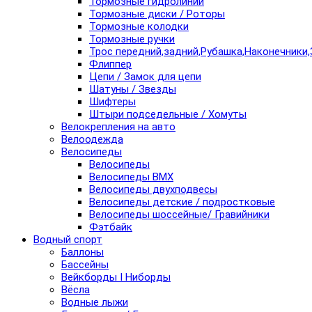
Тормозные гидролинии
Тормозные диски / Роторы
Тормозные колодки
Тормозные ручки
Трос передний,задний,Рубашка,Наконечники,
Флиппер
Цепи / Замок для цепи
Шатуны / Звезды
Шифтеры
Штыри подседельные / Хомуты
Велокрепления на авто
Велоодежда
Велосипеды
Велосипеды
Велосипеды BMX
Велосипеды двухподвесы
Велосипеды детские / подростковые
Велосипеды шоссейные/ Гравийники
Фэтбайк
Водный спорт
Баллоны
Бассейны
Вейкборды I Ниборды
Вёсла
Водные лыжи