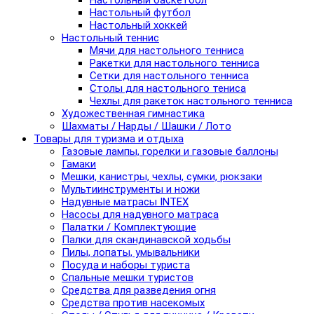
Настольный баскетбол
Настольный футбол
Настольный хоккей
Настольный теннис
Мячи для настольного тенниса
Ракетки для настольного тенниса
Сетки для настольного тенниса
Столы для настольного тениса
Чехлы для ракеток настольного тенниса
Художественная гимнастика
Шахматы / Нарды / Шашки / Лото
Товары для туризма и отдыха
Газовые лампы, горелки и газовые баллоны
Гамаки
Мешки, канистры, чехлы, сумки, рюкзаки
Мультиинструменты и ножи
Надувные матрасы INTEX
Насосы для надувного матраса
Палатки / Комплектующие
Палки для скандинавской ходьбы
Пилы, лопаты, умывальники
Посуда и наборы туриста
Спальные мешки туристов
Средства для разведения огня
Средства против насекомых