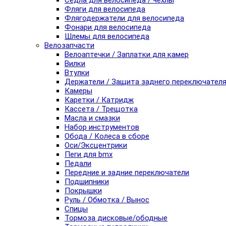
Седла для велосипеда / чехлы
Фляги для велосипеда
Флягодержатели для велосипеда
Фонари для велосипеда
Шлемы для велосипеда
Велозапчасти
Велоаптечки / Заплатки для камер
Вилки
Втулки
Держатели / Защита заднего переключател
Камеры
Каретки / Катридж
Кассета / Трещотка
Масла и смазки
Набор инструментов
Обода / Колеса в сборе
Оси/Эксцентрики
Пеги для bmx
Педали
Передние и задние переключатели
Подшипники
Покрышки
Руль / Обмотка / Вынос
Спицы
Тормоза дисковые/ободные