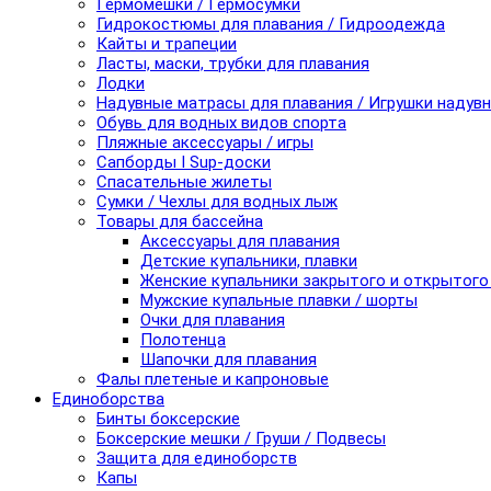
Гермомешки / Гермосумки
Гидрокостюмы для плавания / Гидроодежда
Кайты и трапеции
Ласты, маски, трубки для плавания
Лодки
Надувные матрасы для плавания / Игрушки надув
Обувь для водных видов спорта
Пляжные аксессуары / игры
Сапборды I Sup-доски
Спасательные жилеты
Сумки / Чехлы для водных лыж
Товары для бассейна
Аксессуары для плавания
Детские купальники, плавки
Женские купальники закрытого и открытого
Мужские купальные плавки / шорты
Очки для плавания
Полотенца
Шапочки для плавания
Фалы плетеные и капроновые
Единоборства
Бинты боксерские
Боксерские мешки / Груши / Подвесы
Защита для единоборств
Капы