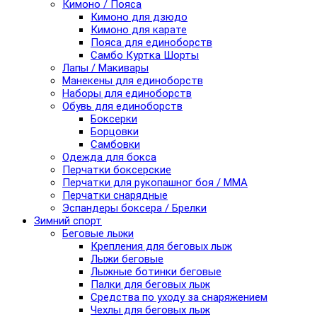
Кимоно / Пояса
Кимоно для дзюдо
Кимоно для карате
Пояса для единоборств
Самбо Куртка Шорты
Лапы / Макивары
Манекены для единоборств
Наборы для единоборств
Обувь для единоборств
Боксерки
Борцовки
Самбовки
Одежда для бокса
Перчатки боксерские
Перчатки для рукопашног боя / ММА
Перчатки снарядные
Эспандеры боксера / Брелки
Зимний спорт
Беговые лыжи
Крепления для беговых лыж
Лыжи беговые
Лыжные ботинки беговые
Палки для беговых лыж
Средства по уходу за снаряжением
Чехлы для беговых лыж