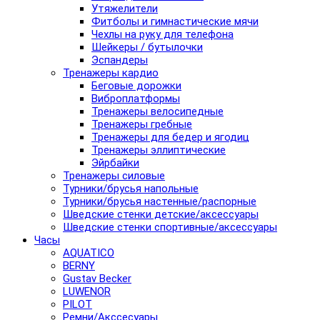
Утяжелители
Фитболы и гимнастические мячи
Чехлы на руку для телефона
Шейкеры / бутылочки
Эспандеры
Тренажеры кардио
Беговые дорожки
Виброплатформы
Тренажеры велосипедные
Тренажеры гребные
Тренажеры для бедер и ягодиц
Тренажеры эллиптические
Эйрбайки
Тренажеры силовые
Турники/брусья напольные
Турники/брусья настенные/распорные
Шведские стенки детские/аксессуары
Шведские стенки спортивные/аксессуары
Часы
AQUATICO
BERNY
Gustav Becker
LUWENOR
PILOT
Pемни/Акссесуары