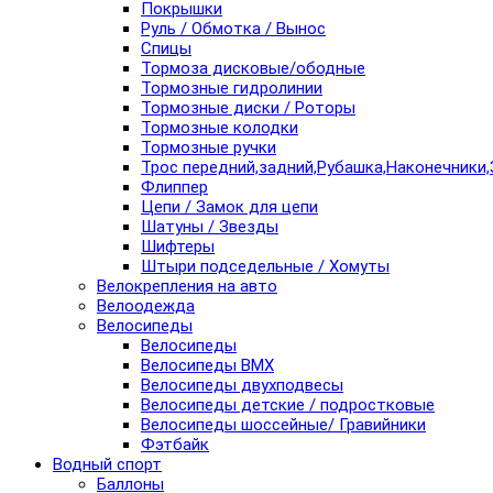
Покрышки
Руль / Обмотка / Вынос
Спицы
Тормоза дисковые/ободные
Тормозные гидролинии
Тормозные диски / Роторы
Тормозные колодки
Тормозные ручки
Трос передний,задний,Рубашка,Наконечники,
Флиппер
Цепи / Замок для цепи
Шатуны / Звезды
Шифтеры
Штыри подседельные / Хомуты
Велокрепления на авто
Велоодежда
Велосипеды
Велосипеды
Велосипеды BMX
Велосипеды двухподвесы
Велосипеды детские / подростковые
Велосипеды шоссейные/ Гравийники
Фэтбайк
Водный спорт
Баллоны