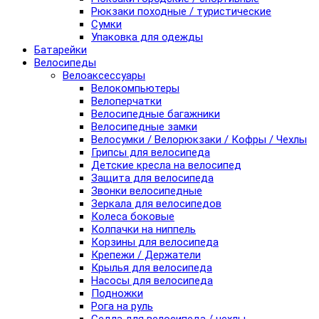
Рюкзаки походные / туристические
Сумки
Упаковка для одежды
Батарейки
Велосипеды
Велоаксессуары
Велокомпьютеры
Велоперчатки
Велосипедные багажники
Велосипедные замки
Велосумки / Велорюкзаки / Кофры / Чехлы
Грипсы для велосипеда
Детские кресла на велосипед
Защита для велосипеда
Звонки велосипедные
Зеркала для велосипедов
Колеса боковые
Колпачки на ниппель
Корзины для велосипеда
Крепежи / Держатели
Крылья для велосипеда
Насосы для велосипеда
Подножки
Рога на руль