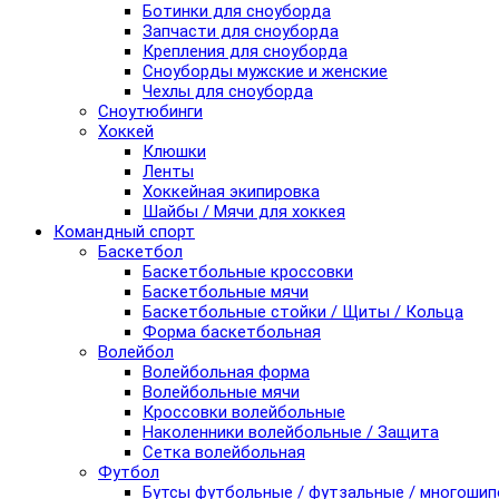
Ботинки для сноуборда
Запчасти для сноуборда
Крепления для сноуборда
Сноуборды мужские и женские
Чехлы для сноуборда
Сноутюбинги
Хоккей
Клюшки
Ленты
Хоккейная экипировка
Шайбы / Мячи для хоккея
Командный спорт
Баскетбол
Баскетбольные кроссовки
Баскетбольные мячи
Баскетбольные стойки / Щиты / Кольца
Форма баскетбольная
Волейбол
Волейбольная форма
Волейбольные мячи
Кроссовки волейбольные
Наколенники волейбольные / Защита
Сетка волейбольная
Футбол
Бутсы футбольные / футзальные / многоши