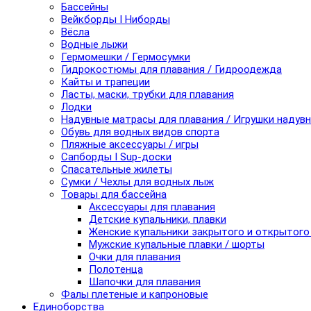
Бассейны
Вейкборды I Ниборды
Вёсла
Водные лыжи
Гермомешки / Гермосумки
Гидрокостюмы для плавания / Гидроодежда
Кайты и трапеции
Ласты, маски, трубки для плавания
Лодки
Надувные матрасы для плавания / Игрушки надув
Обувь для водных видов спорта
Пляжные аксессуары / игры
Сапборды I Sup-доски
Спасательные жилеты
Сумки / Чехлы для водных лыж
Товары для бассейна
Аксессуары для плавания
Детские купальники, плавки
Женские купальники закрытого и открытого
Мужские купальные плавки / шорты
Очки для плавания
Полотенца
Шапочки для плавания
Фалы плетеные и капроновые
Единоборства