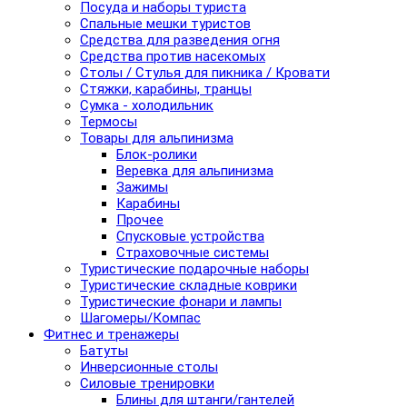
Посуда и наборы туриста
Спальные мешки туристов
Средства для разведения огня
Средства против насекомых
Столы / Стулья для пикника / Кровати
Стяжки, карабины, транцы
Сумка - холодильник
Термосы
Товары для альпинизма
Блок-ролики
Веревка для альпинизма
Зажимы
Карабины
Прочее
Спусковые устройства
Страховочные системы
Туристические подарочные наборы
Туристические складные коврики
Туристические фонари и лампы
Шагомеры/Компас
Фитнес и тренажеры
Батуты
Инверсионные столы
Силовые тренировки
Блины для штанги/гантелей