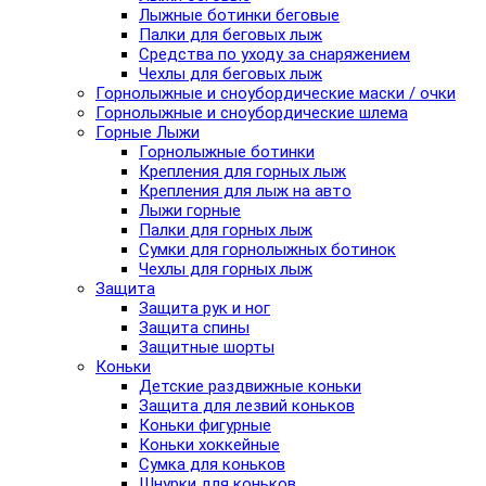
Лыжные ботинки беговые
Палки для беговых лыж
Средства по уходу за снаряжением
Чехлы для беговых лыж
Горнолыжные и сноубордические маски / очки
Горнолыжные и сноубордические шлема
Горные Лыжи
Горнолыжные ботинки
Крепления для горных лыж
Крепления для лыж на авто
Лыжи горные
Палки для горных лыж
Сумки для горнолыжных ботинок
Чехлы для горных лыж
Защита
Защита рук и ног
Защита спины
Защитные шорты
Коньки
Детские раздвижные коньки
Защита для лезвий коньков
Коньки фигурные
Коньки хоккейные
Сумка для коньков
Шнурки для коньков