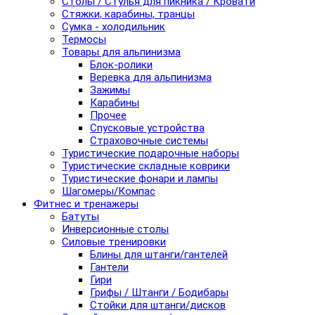
Столы / Стулья для пикника / Кровати
Стяжки, карабины, транцы
Сумка - холодильник
Термосы
Товары для альпинизма
Блок-ролики
Веревка для альпинизма
Зажимы
Карабины
Прочее
Спусковые устройства
Страховочные системы
Туристические подарочные наборы
Туристические складные коврики
Туристические фонари и лампы
Шагомеры/Компас
Фитнес и тренажеры
Батуты
Инверсионные столы
Силовые тренировки
Блины для штанги/гантелей
Гантели
Гири
Грифы / Штанги / Бодибары
Стойки для штанги/дисков