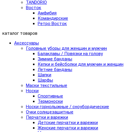
TANDORIO
Восток
Амфибия
Командирские
Ретро Восток
каталог товаров
Аксессуары
Головные уборы для женщин и мужчин
Балаклавы / Повязки на голову
Зимние банданы
Кепки и бейсболки для мужчин и женщин
Летние банданы
Шапки
Шарфы
Маски текстильные
Носки
Спортивные
Термоноски
Носки горнолыжные / сноубордические
Очки солнцезащитные
Перчатки и варежки
Детские перчатки и варежки
Женские перчатки и варежки