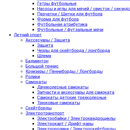
Гетры футбольные
Насосы и иглы для мячей / свисток / секунд
Перчатки / Щитки для футбола
Форма для футбола
Футбольная атрибутика
Футбольные / футзальные мячи
Летний спорт
Акссесуары / Защита
Защита
Чехлы для скейтборда / лонгборда
Шлема
Бадминтон
Большой теннис
Круизеры / Пенниборды / Лонгборды
Ролики
Самокаты
Двухколесные самокаты
Запчасти и аксессуары для самоката
Самокаты детские трехколесные
Трюковые самокаты
Скейтборды
Электротранспорт
Электробайки / Электроквадроциклы
Электрокарт / Дрифт-кары
Электроролики / Электроскейтборды