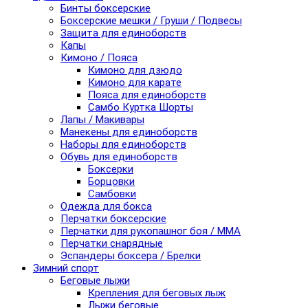
Бинты боксерские
Боксерские мешки / Груши / Подвесы
Защита для единоборств
Капы
Кимоно / Пояса
Кимоно для дзюдо
Кимоно для карате
Пояса для единоборств
Самбо Куртка Шорты
Лапы / Макивары
Манекены для единоборств
Наборы для единоборств
Обувь для единоборств
Боксерки
Борцовки
Самбовки
Одежда для бокса
Перчатки боксерские
Перчатки для рукопашног боя / ММА
Перчатки снарядные
Эспандеры боксера / Брелки
Зимний спорт
Беговые лыжи
Крепления для беговых лыж
Лыжи беговые