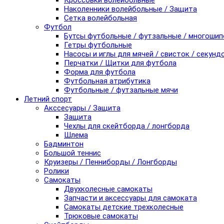
Кроссовки волейбольные
Наколенники волейбольные / Защита
Сетка волейбольная
Футбол
Бутсы футбольные / футзальные / многоши
Гетры футбольные
Насосы и иглы для мячей / свисток / секунд
Перчатки / Щитки для футбола
Форма для футбола
Футбольная атрибутика
Футбольные / футзальные мячи
Летний спорт
Акссесуары / Защита
Защита
Чехлы для скейтборда / лонгборда
Шлема
Бадминтон
Большой теннис
Круизеры / Пенниборды / Лонгборды
Ролики
Самокаты
Двухколесные самокаты
Запчасти и аксессуары для самоката
Самокаты детские трехколесные
Трюковые самокаты