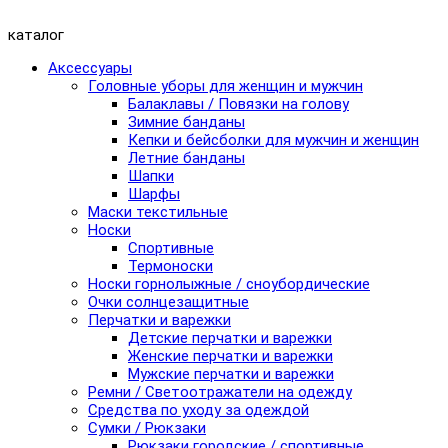
каталог
Аксессуары
Головные уборы для женщин и мужчин
Балаклавы / Повязки на голову
Зимние банданы
Кепки и бейсболки для мужчин и женщин
Летние банданы
Шапки
Шарфы
Маски текстильные
Носки
Спортивные
Термоноски
Носки горнолыжные / сноубордические
Очки солнцезащитные
Перчатки и варежки
Детские перчатки и варежки
Женские перчатки и варежки
Мужские перчатки и варежки
Ремни / Светоотражатели на одежду
Средства по уходу за одеждой
Сумки / Рюкзаки
Рюкзаки городские / спортивные