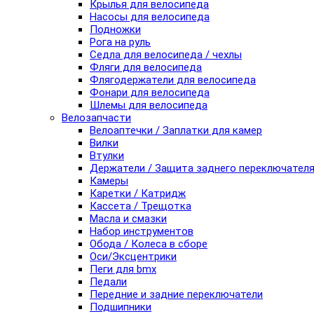
Крылья для велосипеда
Насосы для велосипеда
Подножки
Рога на руль
Седла для велосипеда / чехлы
Фляги для велосипеда
Флягодержатели для велосипеда
Фонари для велосипеда
Шлемы для велосипеда
Велозапчасти
Велоаптечки / Заплатки для камер
Вилки
Втулки
Держатели / Защита заднего переключател
Камеры
Каретки / Катридж
Кассета / Трещотка
Масла и смазки
Набор инструментов
Обода / Колеса в сборе
Оси/Эксцентрики
Пеги для bmx
Педали
Передние и задние переключатели
Подшипники