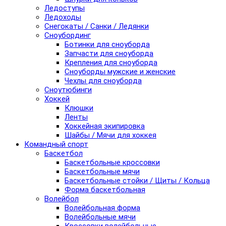
Ледоступы
Ледоходы
Снегокаты / Санки / Ледянки
Сноубординг
Ботинки для сноуборда
Запчасти для сноуборда
Крепления для сноуборда
Сноуборды мужские и женские
Чехлы для сноуборда
Сноутюбинги
Хоккей
Клюшки
Ленты
Хоккейная экипировка
Шайбы / Мячи для хоккея
Командный спорт
Баскетбол
Баскетбольные кроссовки
Баскетбольные мячи
Баскетбольные стойки / Щиты / Кольца
Форма баскетбольная
Волейбол
Волейбольная форма
Волейбольные мячи