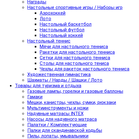
Награды
Настольные спортивные игры / Наборы игр
Аэрохоккей
Лото
Настольный баскетбол
Настольный футбол
Настольный хоккей
Настольный теннис
Мячи для настольного тенниса
Ракетки для настольного тенниса
Сетки для настольного тенниса
Столы для настольного тениса
Чехлы для ракеток настольного тенниса
Художественная гимнастика
Шахматы / Нарды / Шашки / Лото
Товары для туризма и отдыха
Газовые лампы, горелки и газовые баллоны
Гамаки
Мешки, канистры, чехлы, сумки, рюкзаки
Мультиинструменты и ножи
Надувные матрасы INTEX
Насосы для надувного матраса
Палатки / Комплектующие
Палки для скандинавской ходьбы
Пилы, лопаты, умывальники