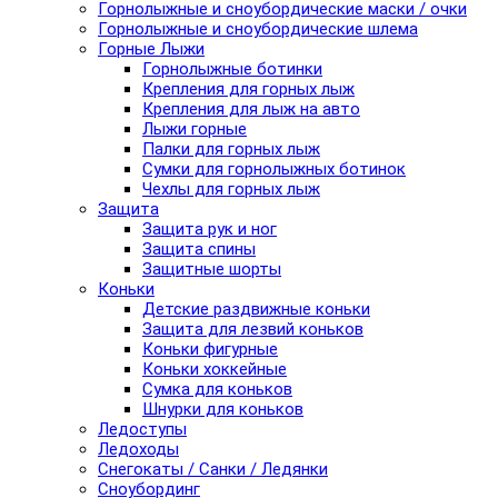
Горнолыжные и сноубордические маски / очки
Горнолыжные и сноубордические шлема
Горные Лыжи
Горнолыжные ботинки
Крепления для горных лыж
Крепления для лыж на авто
Лыжи горные
Палки для горных лыж
Сумки для горнолыжных ботинок
Чехлы для горных лыж
Защита
Защита рук и ног
Защита спины
Защитные шорты
Коньки
Детские раздвижные коньки
Защита для лезвий коньков
Коньки фигурные
Коньки хоккейные
Сумка для коньков
Шнурки для коньков
Ледоступы
Ледоходы
Снегокаты / Санки / Ледянки
Сноубординг