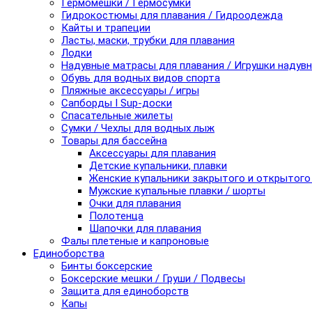
Гермомешки / Гермосумки
Гидрокостюмы для плавания / Гидроодежда
Кайты и трапеции
Ласты, маски, трубки для плавания
Лодки
Надувные матрасы для плавания / Игрушки надув
Обувь для водных видов спорта
Пляжные аксессуары / игры
Сапборды I Sup-доски
Спасательные жилеты
Сумки / Чехлы для водных лыж
Товары для бассейна
Аксессуары для плавания
Детские купальники, плавки
Женские купальники закрытого и открытого
Мужские купальные плавки / шорты
Очки для плавания
Полотенца
Шапочки для плавания
Фалы плетеные и капроновые
Единоборства
Бинты боксерские
Боксерские мешки / Груши / Подвесы
Защита для единоборств
Капы