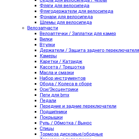
Седла для велосипеда / чехлы
Фляги для велосипеда
Флягодержатели для велосипеда
Фонари для велосипеда
Шлемы для велосипеда
Велозапчасти
Велоаптечки / Заплатки для камер
Вилки
Втулки
Держатели / Защита заднего переключател
Камеры
Каретки / Катридж
Кассета / Трещотка
Масла и смазки
Набор инструментов
Обода / Колеса в сборе
Оси/Эксцентрики
Пеги для bmx
Педали
Передние и задние переключатели
Подшипники
Покрышки
Руль / Обмотка / Вынос
Спицы
Тормоза дисковые/ободные