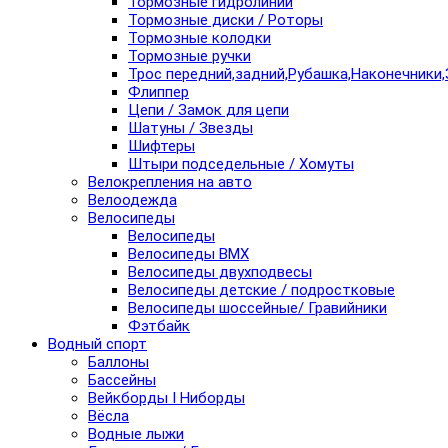
Тормозные гидролинии
Тормозные диски / Роторы
Тормозные колодки
Тормозные ручки
Трос передний,задний,Рубашка,Наконечники,
Флиппер
Цепи / Замок для цепи
Шатуны / Звезды
Шифтеры
Штыри подседельные / Хомуты
Велокрепления на авто
Велоодежда
Велосипеды
Велосипеды
Велосипеды BMX
Велосипеды двухподвесы
Велосипеды детские / подростковые
Велосипеды шоссейные/ Гравийники
Фэтбайк
Водный спорт
Баллоны
Бассейны
Вейкборды I Ниборды
Вёсла
Водные лыжи