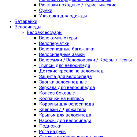
Рюкзаки походные / туристические
Сумки
Упаковка для одежды
Батарейки
Велосипеды
Велоаксессуары
Велокомпьютеры
Велоперчатки
Велосипедные багажники
Велосипедные замки
Велосумки / Велорюкзаки / Кофры / Чехлы
Грипсы для велосипеда
Детские кресла на велосипед
Защита для велосипеда
Звонки велосипедные
Зеркала для велосипедов
Колеса боковые
Колпачки на ниппель
Корзины для велосипеда
Крепежи / Держатели
Крылья для велосипеда
Насосы для велосипеда
Подножки
Рога на руль