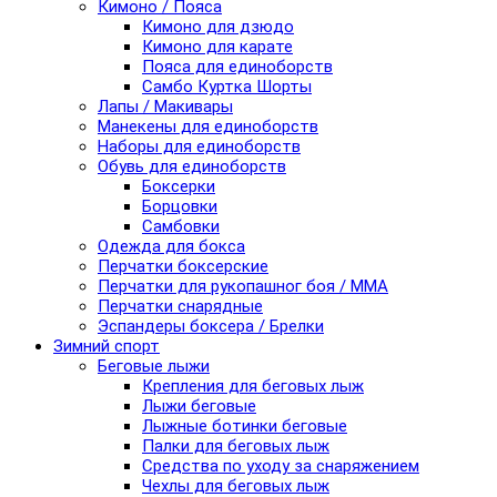
Кимоно / Пояса
Кимоно для дзюдо
Кимоно для карате
Пояса для единоборств
Самбо Куртка Шорты
Лапы / Макивары
Манекены для единоборств
Наборы для единоборств
Обувь для единоборств
Боксерки
Борцовки
Самбовки
Одежда для бокса
Перчатки боксерские
Перчатки для рукопашног боя / ММА
Перчатки снарядные
Эспандеры боксера / Брелки
Зимний спорт
Беговые лыжи
Крепления для беговых лыж
Лыжи беговые
Лыжные ботинки беговые
Палки для беговых лыж
Средства по уходу за снаряжением
Чехлы для беговых лыж