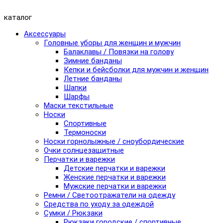
каталог
Аксессуары
Головные уборы для женщин и мужчин
Балаклавы / Повязки на голову
Зимние банданы
Кепки и бейсболки для мужчин и женщин
Летние банданы
Шапки
Шарфы
Маски текстильные
Носки
Спортивные
Термоноски
Носки горнолыжные / сноубордические
Очки солнцезащитные
Перчатки и варежки
Детские перчатки и варежки
Женские перчатки и варежки
Мужские перчатки и варежки
Ремни / Светоотражатели на одежду
Средства по уходу за одеждой
Сумки / Рюкзаки
Рюкзаки городские / спортивные