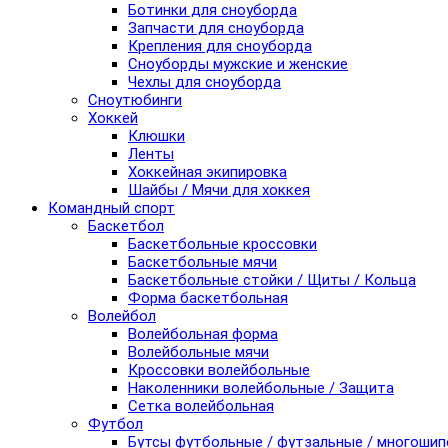
Ботинки для сноуборда
Запчасти для сноуборда
Крепления для сноуборда
Сноуборды мужские и женские
Чехлы для сноуборда
Сноутюбинги
Хоккей
Клюшки
Ленты
Хоккейная экипировка
Шайбы / Мячи для хоккея
Командный спорт
Баскетбол
Баскетбольные кроссовки
Баскетбольные мячи
Баскетбольные стойки / Щиты / Кольца
Форма баскетбольная
Волейбол
Волейбольная форма
Волейбольные мячи
Кроссовки волейбольные
Наколенники волейбольные / Защита
Сетка волейбольная
Футбол
Бутсы футбольные / футзальные / многоши