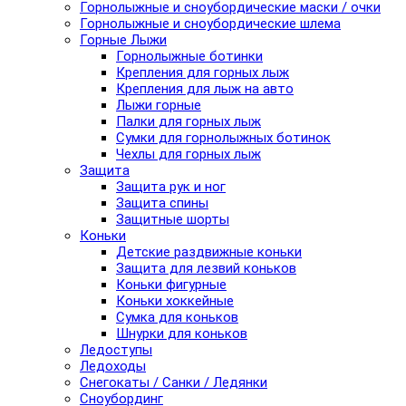
Горнолыжные и сноубордические маски / очки
Горнолыжные и сноубордические шлема
Горные Лыжи
Горнолыжные ботинки
Крепления для горных лыж
Крепления для лыж на авто
Лыжи горные
Палки для горных лыж
Сумки для горнолыжных ботинок
Чехлы для горных лыж
Защита
Защита рук и ног
Защита спины
Защитные шорты
Коньки
Детские раздвижные коньки
Защита для лезвий коньков
Коньки фигурные
Коньки хоккейные
Сумка для коньков
Шнурки для коньков
Ледоступы
Ледоходы
Снегокаты / Санки / Ледянки
Сноубординг