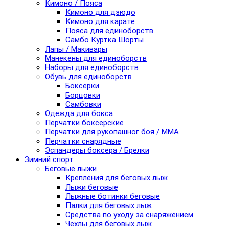
Кимоно / Пояса
Кимоно для дзюдо
Кимоно для карате
Пояса для единоборств
Самбо Куртка Шорты
Лапы / Макивары
Манекены для единоборств
Наборы для единоборств
Обувь для единоборств
Боксерки
Борцовки
Самбовки
Одежда для бокса
Перчатки боксерские
Перчатки для рукопашног боя / ММА
Перчатки снарядные
Эспандеры боксера / Брелки
Зимний спорт
Беговые лыжи
Крепления для беговых лыж
Лыжи беговые
Лыжные ботинки беговые
Палки для беговых лыж
Средства по уходу за снаряжением
Чехлы для беговых лыж