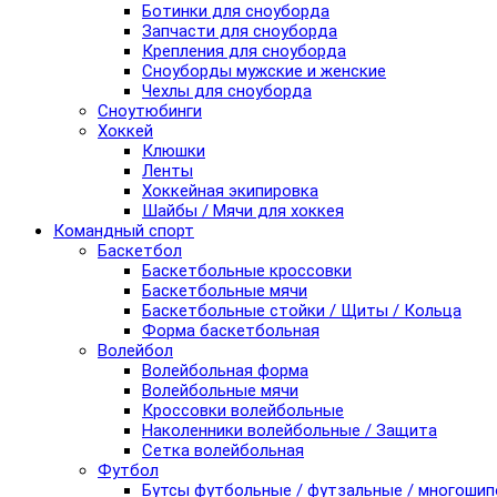
Ботинки для сноуборда
Запчасти для сноуборда
Крепления для сноуборда
Сноуборды мужские и женские
Чехлы для сноуборда
Сноутюбинги
Хоккей
Клюшки
Ленты
Хоккейная экипировка
Шайбы / Мячи для хоккея
Командный спорт
Баскетбол
Баскетбольные кроссовки
Баскетбольные мячи
Баскетбольные стойки / Щиты / Кольца
Форма баскетбольная
Волейбол
Волейбольная форма
Волейбольные мячи
Кроссовки волейбольные
Наколенники волейбольные / Защита
Сетка волейбольная
Футбол
Бутсы футбольные / футзальные / многоши