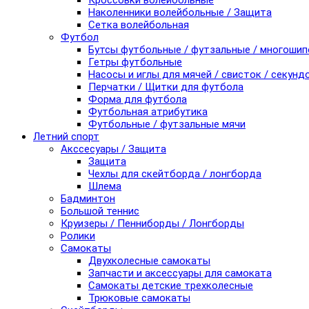
Кроссовки волейбольные
Наколенники волейбольные / Защита
Сетка волейбольная
Футбол
Бутсы футбольные / футзальные / многоши
Гетры футбольные
Насосы и иглы для мячей / свисток / секунд
Перчатки / Щитки для футбола
Форма для футбола
Футбольная атрибутика
Футбольные / футзальные мячи
Летний спорт
Акссесуары / Защита
Защита
Чехлы для скейтборда / лонгборда
Шлема
Бадминтон
Большой теннис
Круизеры / Пенниборды / Лонгборды
Ролики
Самокаты
Двухколесные самокаты
Запчасти и аксессуары для самоката
Самокаты детские трехколесные
Трюковые самокаты