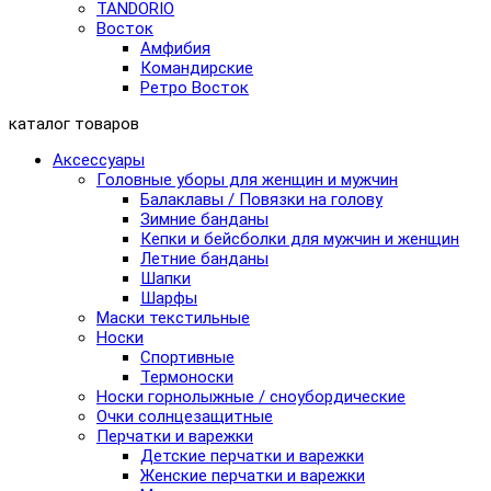
TANDORIO
Восток
Амфибия
Командирские
Ретро Восток
каталог товаров
Аксессуары
Головные уборы для женщин и мужчин
Балаклавы / Повязки на голову
Зимние банданы
Кепки и бейсболки для мужчин и женщин
Летние банданы
Шапки
Шарфы
Маски текстильные
Носки
Спортивные
Термоноски
Носки горнолыжные / сноубордические
Очки солнцезащитные
Перчатки и варежки
Детские перчатки и варежки
Женские перчатки и варежки