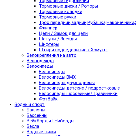
Тормозные гидролинии
Тормозные диски / Роторы
Тормозные колодки
Тормозные ручки
Трос передний,задний,Рубашка,Наконечники,
Флиппер
Цепи / Замок для цепи
Шатуны / Звезды
Шифтеры
Штыри подседельные / Хомуты
Велокрепления на авто
Велоодежда
Велосипеды
Велосипеды
Велосипеды BMX
Велосипеды двухподвесы
Велосипеды детские / подростковые
Велосипеды шоссейные/ Гравийники
Фэтбайк
Водный спорт
Баллоны
Бассейны
Вейкборды I Ниборды
Вёсла
Водные лыжи