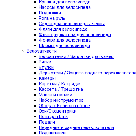
Крылья для велосипеда
Насосы для велосипеда
Подножки
Рога на руль
Седла для велосипеда / чехлы
Фляги для велосипеда
Флягодержатели для велосипеда
Фонари для велосипеда
Шлемы для велосипеда
Велозапчасти
Велоаптечки / Заплатки для камер
Вилки
Втулки
Держатели / Защита заднего переключател
Камеры
Каретки / Катридж
Кассета / Трещотка
Масла и смазки
Набор инструментов
Обода / Колеса в сборе
Оси/Эксцентрики
Пеги для bmx
Педали
Передние и задние переключатели
Подшипники