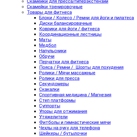
Скамейки для пресса/гиперэкстензии
Скамейки тренировочные
Товары для фитнеса
Блоки / Колесо / Ремни для йоги и пилатеса
Диски балансировачные
Коврики для йоги / фитнеса
Координационные лестницы
Маты
Медбол
Напульсники
Обручи
Перчатки для фитнеса
Пояса / Ремни / Шорты для похудения
Ролики / Мячи массажные
Ролики для пресса
Секундомеры
Скакалки
Спортивная медицина / Магнезия
Степ платформы
Суппорты
Упоры для отжимания
Утяжелители
Фитболы и гимнастические мячи
Чехлы на руку для телефона
Шейкеры / бутылочки