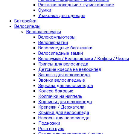
Рюкзаки походные / туристические
Сумки
Упаковка для одежды
Батарейки
Велосипеды
Велоаксессуары
Велокомпьютеры
Велоперчатки
Велосипедные багажники
Велосипедные замки
Велосумки / Велорюкзаки / Кофры / Чехлы
Грипсы для велосипеда
Детские кресла на велосипед
Защита для велосипеда
Звонки велосипедные
Зеркала для велосипедов
Колеса боковые
Колпачки на ниппель
Корзины для велосипеда
Крепежи / Держатели
Крылья для велосипеда
Насосы для велосипеда
Подножки
Рога на руль