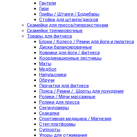
Гантели
Гири
Грифы / Штанги / Бодибары
Стойки для штанги/дисков
Скамейки для пресса/гиперэкстензии
Скамейки тренировочные
Товары для фитнеса
Блоки / Колесо / Ремни для йоги и пилатеса
Диски балансировачные
Коврики для йоги / фитнеса
Координационные лестницы
Маты
Медбол
Напульсники
Обручи
Перчатки для фитнеса
Пояса / Ремни / Шорты для похудения
Ролики / Мячи массажные
Ролики для пресса
Секундомеры
Скакалки
Спортивная медицина / Магнезия
Степ платформы
Суппорты
Упоры для отжимания