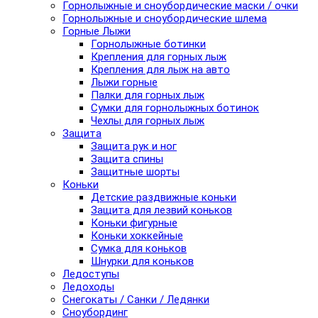
Горнолыжные и сноубордические маски / очки
Горнолыжные и сноубордические шлема
Горные Лыжи
Горнолыжные ботинки
Крепления для горных лыж
Крепления для лыж на авто
Лыжи горные
Палки для горных лыж
Сумки для горнолыжных ботинок
Чехлы для горных лыж
Защита
Защита рук и ног
Защита спины
Защитные шорты
Коньки
Детские раздвижные коньки
Защита для лезвий коньков
Коньки фигурные
Коньки хоккейные
Сумка для коньков
Шнурки для коньков
Ледоступы
Ледоходы
Снегокаты / Санки / Ледянки
Сноубординг