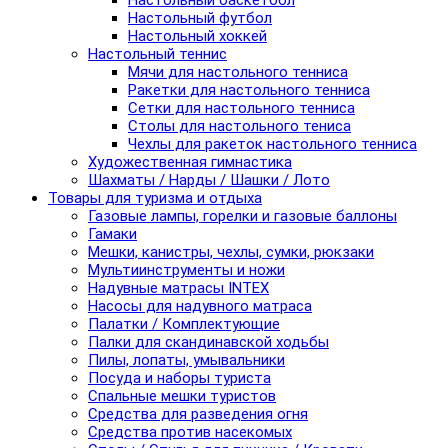
Настольный баскетбол
Настольный футбол
Настольный хоккей
Настольный теннис
Мячи для настольного тенниса
Ракетки для настольного тенниса
Сетки для настольного тенниса
Столы для настольного тениса
Чехлы для ракеток настольного тенниса
Художественная гимнастика
Шахматы / Нарды / Шашки / Лото
Товары для туризма и отдыха
Газовые лампы, горелки и газовые баллоны
Гамаки
Мешки, канистры, чехлы, сумки, рюкзаки
Мультиинструменты и ножи
Надувные матрасы INTEX
Насосы для надувного матраса
Палатки / Комплектующие
Палки для скандинавской ходьбы
Пилы, лопаты, умывальники
Посуда и наборы туриста
Спальные мешки туристов
Средства для разведения огня
Средства против насекомых