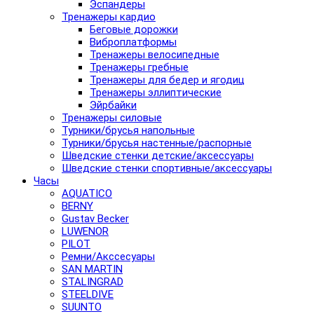
Эспандеры
Тренажеры кардио
Беговые дорожки
Виброплатформы
Тренажеры велосипедные
Тренажеры гребные
Тренажеры для бедер и ягодиц
Тренажеры эллиптические
Эйрбайки
Тренажеры силовые
Турники/брусья напольные
Турники/брусья настенные/распорные
Шведские стенки детские/аксессуары
Шведские стенки спортивные/аксессуары
Часы
AQUATICO
BERNY
Gustav Becker
LUWENOR
PILOT
Pемни/Акссесуары
SAN MARTIN
STALINGRAD
STEELDIVE
SUUNTO