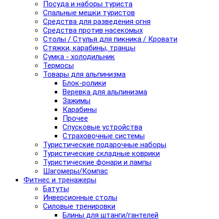
Посуда и наборы туриста
Спальные мешки туристов
Средства для разведения огня
Средства против насекомых
Столы / Стулья для пикника / Кровати
Стяжки, карабины, транцы
Сумка - холодильник
Термосы
Товары для альпинизма
Блок-ролики
Веревка для альпинизма
Зажимы
Карабины
Прочее
Спусковые устройства
Страховочные системы
Туристические подарочные наборы
Туристические складные коврики
Туристические фонари и лампы
Шагомеры/Компас
Фитнес и тренажеры
Батуты
Инверсионные столы
Силовые тренировки
Блины для штанги/гантелей