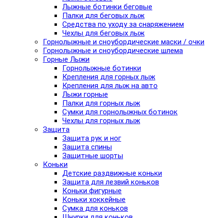
Лыжные ботинки беговые
Палки для беговых лыж
Средства по уходу за снаряжением
Чехлы для беговых лыж
Горнолыжные и сноубордические маски / очки
Горнолыжные и сноубордические шлема
Горные Лыжи
Горнолыжные ботинки
Крепления для горных лыж
Крепления для лыж на авто
Лыжи горные
Палки для горных лыж
Сумки для горнолыжных ботинок
Чехлы для горных лыж
Защита
Защита рук и ног
Защита спины
Защитные шорты
Коньки
Детские раздвижные коньки
Защита для лезвий коньков
Коньки фигурные
Коньки хоккейные
Сумка для коньков
Шнурки для коньков