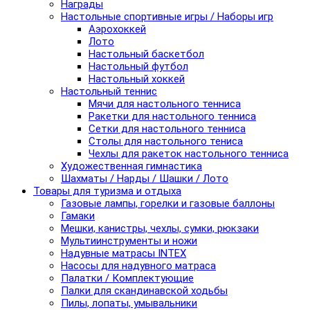
Награды
Настольные спортивные игры / Наборы игр
Аэрохоккей
Лото
Настольный баскетбол
Настольный футбол
Настольный хоккей
Настольный теннис
Мячи для настольного тенниса
Ракетки для настольного тенниса
Сетки для настольного тенниса
Столы для настольного тениса
Чехлы для ракеток настольного тенниса
Художественная гимнастика
Шахматы / Нарды / Шашки / Лото
Товары для туризма и отдыха
Газовые лампы, горелки и газовые баллоны
Гамаки
Мешки, канистры, чехлы, сумки, рюкзаки
Мультиинструменты и ножи
Надувные матрасы INTEX
Насосы для надувного матраса
Палатки / Комплектующие
Палки для скандинавской ходьбы
Пилы, лопаты, умывальники