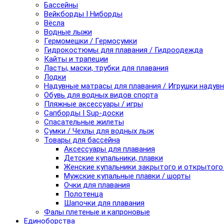
Бассейны
Вейкборды I Ниборды
Вёсла
Водные лыжи
Гермомешки / Гермосумки
Гидрокостюмы для плавания / Гидроодежда
Кайты и трапеции
Ласты, маски, трубки для плавания
Лодки
Надувные матрасы для плавания / Игрушки надув
Обувь для водных видов спорта
Пляжные аксессуары / игры
Сапборды I Sup-доски
Спасательные жилеты
Сумки / Чехлы для водных лыж
Товары для бассейна
Аксессуары для плавания
Детские купальники, плавки
Женские купальники закрытого и открытого
Мужские купальные плавки / шорты
Очки для плавания
Полотенца
Шапочки для плавания
Фалы плетеные и капроновые
Единоборства