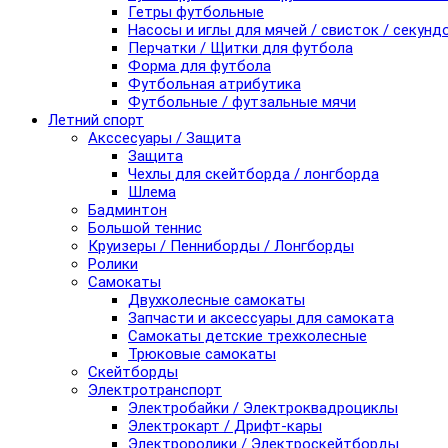
Гетры футбольные
Насосы и иглы для мячей / свисток / секунд
Перчатки / Щитки для футбола
Форма для футбола
Футбольная атрибутика
Футбольные / футзальные мячи
Летний спорт
Акссесуары / Защита
Защита
Чехлы для скейтборда / лонгборда
Шлема
Бадминтон
Большой теннис
Круизеры / Пенниборды / Лонгборды
Ролики
Самокаты
Двухколесные самокаты
Запчасти и аксессуары для самоката
Самокаты детские трехколесные
Трюковые самокаты
Скейтборды
Электротранспорт
Электробайки / Электроквадроциклы
Электрокарт / Дрифт-кары
Электроролики / Электроскейтборды