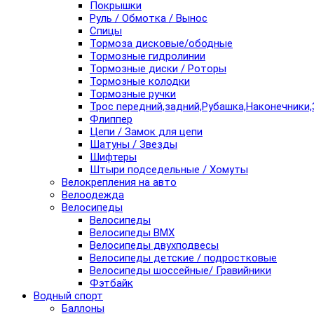
Покрышки
Руль / Обмотка / Вынос
Спицы
Тормоза дисковые/ободные
Тормозные гидролинии
Тормозные диски / Роторы
Тормозные колодки
Тормозные ручки
Трос передний,задний,Рубашка,Наконечники,
Флиппер
Цепи / Замок для цепи
Шатуны / Звезды
Шифтеры
Штыри подседельные / Хомуты
Велокрепления на авто
Велоодежда
Велосипеды
Велосипеды
Велосипеды BMX
Велосипеды двухподвесы
Велосипеды детские / подростковые
Велосипеды шоссейные/ Гравийники
Фэтбайк
Водный спорт
Баллоны