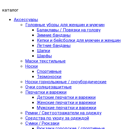
каталог
Аксессуары
Головные уборы для женщин и мужчин
Балаклавы / Повязки на голову
Зимние банданы
Кепки и бейсболки для мужчин и женщин
Летние банданы
Шапки
Шарфы
Маски текстильные
Носки
Спортивные
Термоноски
Носки горнолыжные / сноубордические
Очки солнцезащитные
Перчатки и варежки
Детские перчатки и варежки
Женские перчатки и варежки
Мужские перчатки и варежки
Ремни / Светоотражатели на одежду
Средства по уходу за одеждой
Сумки / Рюкзаки
Рюкзаки городские / спортивные