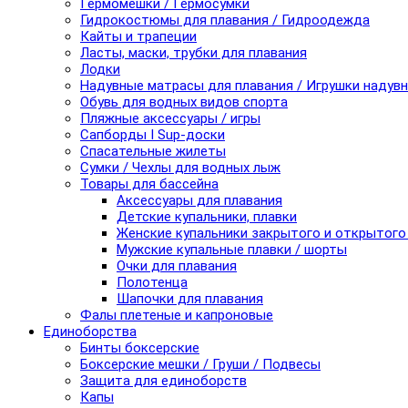
Гермомешки / Гермосумки
Гидрокостюмы для плавания / Гидроодежда
Кайты и трапеции
Ласты, маски, трубки для плавания
Лодки
Надувные матрасы для плавания / Игрушки надув
Обувь для водных видов спорта
Пляжные аксессуары / игры
Сапборды I Sup-доски
Спасательные жилеты
Сумки / Чехлы для водных лыж
Товары для бассейна
Аксессуары для плавания
Детские купальники, плавки
Женские купальники закрытого и открытого
Мужские купальные плавки / шорты
Очки для плавания
Полотенца
Шапочки для плавания
Фалы плетеные и капроновые
Единоборства
Бинты боксерские
Боксерские мешки / Груши / Подвесы
Защита для единоборств
Капы