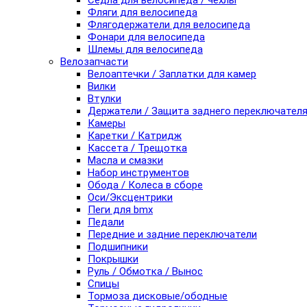
Седла для велосипеда / чехлы
Фляги для велосипеда
Флягодержатели для велосипеда
Фонари для велосипеда
Шлемы для велосипеда
Велозапчасти
Велоаптечки / Заплатки для камер
Вилки
Втулки
Держатели / Защита заднего переключател
Камеры
Каретки / Катридж
Кассета / Трещотка
Масла и смазки
Набор инструментов
Обода / Колеса в сборе
Оси/Эксцентрики
Пеги для bmx
Педали
Передние и задние переключатели
Подшипники
Покрышки
Руль / Обмотка / Вынос
Спицы
Тормоза дисковые/ободные