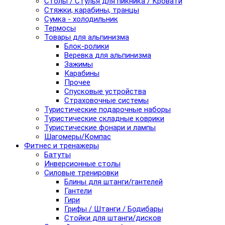
Столы / Стулья для пикника / Кровати
Стяжки, карабины, транцы
Сумка - холодильник
Термосы
Товары для альпинизма
Блок-ролики
Веревка для альпинизма
Зажимы
Карабины
Прочее
Спусковые устройства
Страховочные системы
Туристические подарочные наборы
Туристические складные коврики
Туристические фонари и лампы
Шагомеры/Компас
Фитнес и тренажеры
Батуты
Инверсионные столы
Силовые тренировки
Блины для штанги/гантелей
Гантели
Гири
Грифы / Штанги / Бодибары
Стойки для штанги/дисков