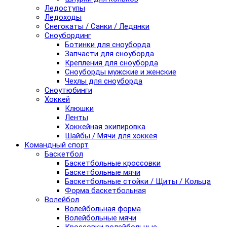
Ледоступы
Ледоходы
Снегокаты / Санки / Ледянки
Сноубординг
Ботинки для сноуборда
Запчасти для сноуборда
Крепления для сноуборда
Сноуборды мужские и женские
Чехлы для сноуборда
Сноутюбинги
Хоккей
Клюшки
Ленты
Хоккейная экипировка
Шайбы / Мячи для хоккея
Командный спорт
Баскетбол
Баскетбольные кроссовки
Баскетбольные мячи
Баскетбольные стойки / Щиты / Кольца
Форма баскетбольная
Волейбол
Волейбольная форма
Волейбольные мячи