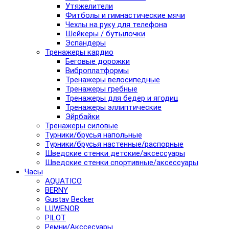
Утяжелители
Фитболы и гимнастические мячи
Чехлы на руку для телефона
Шейкеры / бутылочки
Эспандеры
Тренажеры кардио
Беговые дорожки
Виброплатформы
Тренажеры велосипедные
Тренажеры гребные
Тренажеры для бедер и ягодиц
Тренажеры эллиптические
Эйрбайки
Тренажеры силовые
Турники/брусья напольные
Турники/брусья настенные/распорные
Шведские стенки детские/аксессуары
Шведские стенки спортивные/аксессуары
Часы
AQUATICO
BERNY
Gustav Becker
LUWENOR
PILOT
Pемни/Акссесуары