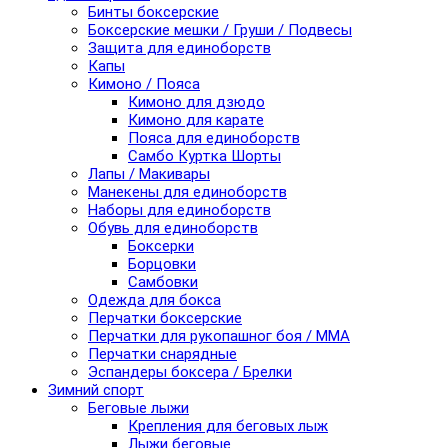
Бинты боксерские
Боксерские мешки / Груши / Подвесы
Защита для единоборств
Капы
Кимоно / Пояса
Кимоно для дзюдо
Кимоно для карате
Пояса для единоборств
Самбо Куртка Шорты
Лапы / Макивары
Манекены для единоборств
Наборы для единоборств
Обувь для единоборств
Боксерки
Борцовки
Самбовки
Одежда для бокса
Перчатки боксерские
Перчатки для рукопашног боя / ММА
Перчатки снарядные
Эспандеры боксера / Брелки
Зимний спорт
Беговые лыжи
Крепления для беговых лыж
Лыжи беговые