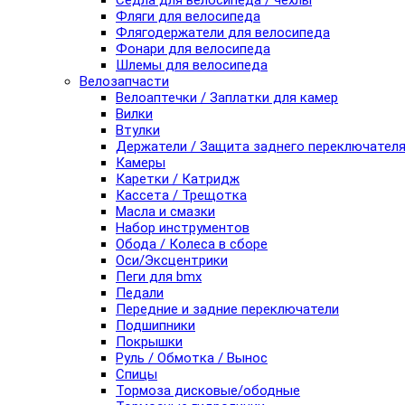
Седла для велосипеда / чехлы
Фляги для велосипеда
Флягодержатели для велосипеда
Фонари для велосипеда
Шлемы для велосипеда
Велозапчасти
Велоаптечки / Заплатки для камер
Вилки
Втулки
Держатели / Защита заднего переключател
Камеры
Каретки / Катридж
Кассета / Трещотка
Масла и смазки
Набор инструментов
Обода / Колеса в сборе
Оси/Эксцентрики
Пеги для bmx
Педали
Передние и задние переключатели
Подшипники
Покрышки
Руль / Обмотка / Вынос
Спицы
Тормоза дисковые/ободные