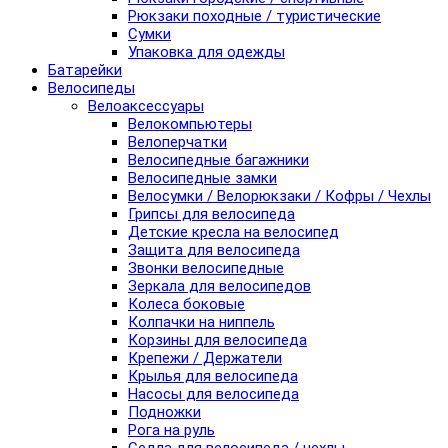
Рюкзаки походные / туристические
Сумки
Упаковка для одежды
Батарейки
Велосипеды
Велоаксессуары
Велокомпьютеры
Велоперчатки
Велосипедные багажники
Велосипедные замки
Велосумки / Велорюкзаки / Кофры / Чехлы
Грипсы для велосипеда
Детские кресла на велосипед
Защита для велосипеда
Звонки велосипедные
Зеркала для велосипедов
Колеса боковые
Колпачки на ниппель
Корзины для велосипеда
Крепежи / Держатели
Крылья для велосипеда
Насосы для велосипеда
Подножки
Рога на руль