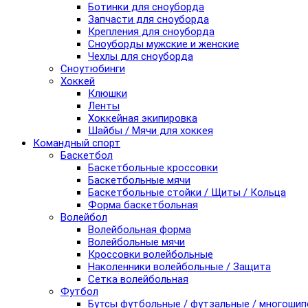
Ботинки для сноуборда
Запчасти для сноуборда
Крепления для сноуборда
Сноуборды мужские и женские
Чехлы для сноуборда
Сноутюбинги
Хоккей
Клюшки
Ленты
Хоккейная экипировка
Шайбы / Мячи для хоккея
Командный спорт
Баскетбол
Баскетбольные кроссовки
Баскетбольные мячи
Баскетбольные стойки / Щиты / Кольца
Форма баскетбольная
Волейбол
Волейбольная форма
Волейбольные мячи
Кроссовки волейбольные
Наколенники волейбольные / Защита
Сетка волейбольная
Футбол
Бутсы футбольные / футзальные / многоши