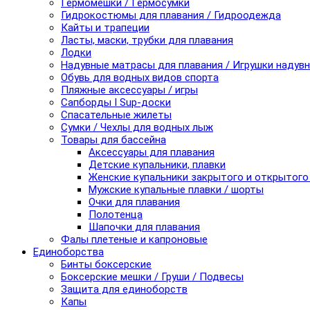
Гермомешки / Гермосумки
Гидрокостюмы для плавания / Гидроодежда
Кайты и трапеции
Ласты, маски, трубки для плавания
Лодки
Надувные матрасы для плавания / Игрушки надув
Обувь для водных видов спорта
Пляжные аксессуары / игры
Сапборды I Sup-доски
Спасательные жилеты
Сумки / Чехлы для водных лыж
Товары для бассейна
Аксессуары для плавания
Детские купальники, плавки
Женские купальники закрытого и открытого
Мужские купальные плавки / шорты
Очки для плавания
Полотенца
Шапочки для плавания
Фалы плетеные и капроновые
Единоборства
Бинты боксерские
Боксерские мешки / Груши / Подвесы
Защита для единоборств
Капы