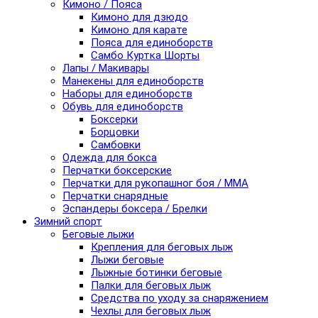
Кимоно / Пояса
Кимоно для дзюдо
Кимоно для карате
Пояса для единоборств
Самбо Куртка Шорты
Лапы / Макивары
Манекены для единоборств
Наборы для единоборств
Обувь для единоборств
Боксерки
Борцовки
Самбовки
Одежда для бокса
Перчатки боксерские
Перчатки для рукопашног боя / ММА
Перчатки снарядные
Эспандеры боксера / Брелки
Зимний спорт
Беговые лыжи
Крепления для беговых лыж
Лыжи беговые
Лыжные ботинки беговые
Палки для беговых лыж
Средства по уходу за снаряжением
Чехлы для беговых лыж