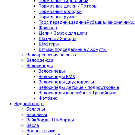
Тормозные гидролинии
Тормозные диски / Роторы
Тормозные колодки
Тормозные ручки
Трос передний,задний,Рубашка,Наконечники,
Флиппер
Цепи / Замок для цепи
Шатуны / Звезды
Шифтеры
Штыри подседельные / Хомуты
Велокрепления на авто
Велоодежда
Велосипеды
Велосипеды
Велосипеды BMX
Велосипеды двухподвесы
Велосипеды детские / подростковые
Велосипеды шоссейные/ Гравийники
Фэтбайк
Водный спорт
Баллоны
Бассейны
Вейкборды I Ниборды
Вёсла
Водные лыжи