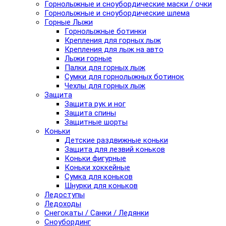
Горнолыжные и сноубордические маски / очки
Горнолыжные и сноубордические шлема
Горные Лыжи
Горнолыжные ботинки
Крепления для горных лыж
Крепления для лыж на авто
Лыжи горные
Палки для горных лыж
Сумки для горнолыжных ботинок
Чехлы для горных лыж
Защита
Защита рук и ног
Защита спины
Защитные шорты
Коньки
Детские раздвижные коньки
Защита для лезвий коньков
Коньки фигурные
Коньки хоккейные
Сумка для коньков
Шнурки для коньков
Ледоступы
Ледоходы
Снегокаты / Санки / Ледянки
Сноубординг