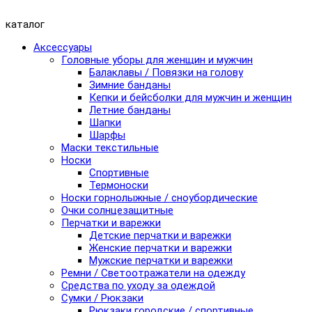
каталог
Аксессуары
Головные уборы для женщин и мужчин
Балаклавы / Повязки на голову
Зимние банданы
Кепки и бейсболки для мужчин и женщин
Летние банданы
Шапки
Шарфы
Маски текстильные
Носки
Спортивные
Термоноски
Носки горнолыжные / сноубордические
Очки солнцезащитные
Перчатки и варежки
Детские перчатки и варежки
Женские перчатки и варежки
Мужские перчатки и варежки
Ремни / Светоотражатели на одежду
Средства по уходу за одеждой
Сумки / Рюкзаки
Рюкзаки городские / спортивные