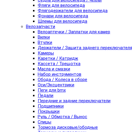
Седла для велосипеда / чехлы
Фляги для велосипеда
Флягодержатели для велосипеда
Фонари для велосипеда
Шлемы для велосипеда
Велозапчасти
Велоаптечки / Заплатки для камер
Вилки
Втулки
Держатели / Защита заднего переключател
Камеры
Каретки / Катридж
Кассета / Трещотка
Масла и смазки
Набор инструментов
Обода / Колеса в сборе
Оси/Эксцентрики
Пеги для bmx
Педали
Передние и задние переключатели
Подшипники
Покрышки
Руль / Обмотка / Вынос
Спицы
Тормоза дисковые/ободные