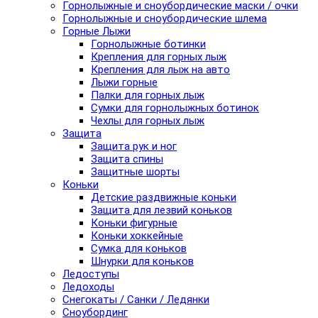
Горнолыжные и сноубордические маски / очки
Горнолыжные и сноубордические шлема
Горные Лыжи
Горнолыжные ботинки
Крепления для горных лыж
Крепления для лыж на авто
Лыжи горные
Палки для горных лыж
Сумки для горнолыжных ботинок
Чехлы для горных лыж
Защита
Защита рук и ног
Защита спины
Защитные шорты
Коньки
Детские раздвижные коньки
Защита для лезвий коньков
Коньки фигурные
Коньки хоккейные
Сумка для коньков
Шнурки для коньков
Ледоступы
Ледоходы
Снегокаты / Санки / Ледянки
Сноубординг