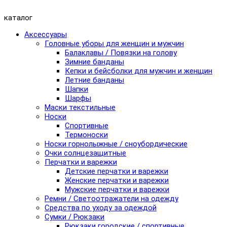
каталог
Аксессуары
Головные уборы для женщин и мужчин
Балаклавы / Повязки на голову
Зимние банданы
Кепки и бейсболки для мужчин и женщин
Летние банданы
Шапки
Шарфы
Маски текстильные
Носки
Спортивные
Термоноски
Носки горнолыжные / сноубордические
Очки солнцезащитные
Перчатки и варежки
Детские перчатки и варежки
Женские перчатки и варежки
Мужские перчатки и варежки
Ремни / Светоотражатели на одежду
Средства по уходу за одеждой
Сумки / Рюкзаки
Рюкзаки городские / спортивные