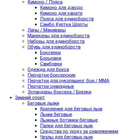
Кимоно / Пояса
Кимоно для дзюдо
Кимоно для карате
Пояса для единоборств
Самбо Куртка Шорты
Лапы / Макивары
Манекены для единоборств
Наборы для единоборств
Обувь для единоборств
Боксерки
Борцовки
Самбовки
Одежда для бокса
Перчатки боксерские
Перчатки для рукопашног боя / ММА
Перчатки снарядные
Эспандеры боксера / Брелки
Зимний спорт
Беговые лыжи
Крепления для беговых лыж
Лыжи беговые
Лыжные ботинки беговые
Палки для беговых лыж
Средства по уходу за снаряжением
Чехлы для беговых лыж