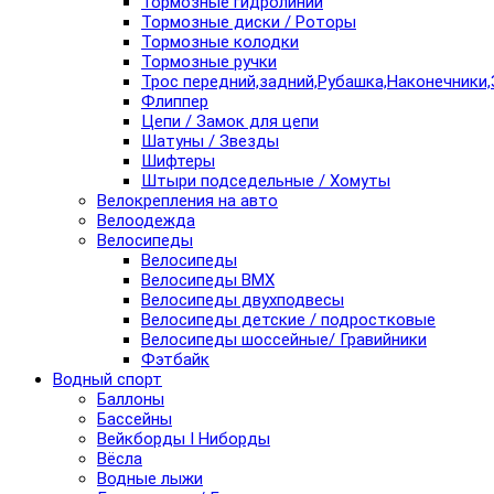
Тормозные гидролинии
Тормозные диски / Роторы
Тормозные колодки
Тормозные ручки
Трос передний,задний,Рубашка,Наконечники,
Флиппер
Цепи / Замок для цепи
Шатуны / Звезды
Шифтеры
Штыри подседельные / Хомуты
Велокрепления на авто
Велоодежда
Велосипеды
Велосипеды
Велосипеды BMX
Велосипеды двухподвесы
Велосипеды детские / подростковые
Велосипеды шоссейные/ Гравийники
Фэтбайк
Водный спорт
Баллоны
Бассейны
Вейкборды I Ниборды
Вёсла
Водные лыжи