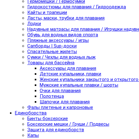
Гермомешки / Гермосумки
Гидрокостюмы для плавания / Гидроодежда
Кайты и трапеции
Ласты, маски, трубки для плавания
Лодки
Надувные матрасы для плавания / Игрушки надув
Обувь для водных видов спорта
Пляжные аксессуары / игры
Сапборды I Sup-доски
Спасательные жилеты
Сумки / Чехлы для водных лыж
Товары для бассейна
Аксессуары для плавания
Детские купальники, плавки
Женские купальники закрытого и открытого
Мужские купальные плавки / шорты
Очки для плавания
Полотенца
Шапочки для плавания
Фалы плетеные и капроновые
Единоборства
Бинты боксерские
Боксерские мешки / Груши / Подвесы
Защита для единоборств
Капы