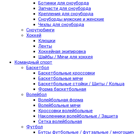
Ботинки для сноуборда
Запчасти для сноуборда
Крепления для сноуборда
Сноуборды мужские и женские
Чехлы для сноуборда
Сноутюбинги
Хоккей
Клюшки
Ленты
Хоккейная экипировка
Шайбы / Мячи для хоккея
Командный спорт
Баскетбол
Баскетбольные кроссовки
Баскетбольные мячи
Баскетбольные стойки / Щиты / Кольца
Форма баскетбольная
Волейбол
Волейбольная форма
Волейбольные мячи
Кроссовки волейбольные
Наколенники волейбольные / Защита
Сетка волейбольная
Футбол
Бутсы футбольные / футзальные / многоши