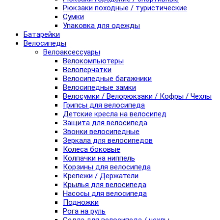
Рюкзаки походные / туристические
Сумки
Упаковка для одежды
Батарейки
Велосипеды
Велоаксессуары
Велокомпьютеры
Велоперчатки
Велосипедные багажники
Велосипедные замки
Велосумки / Велорюкзаки / Кофры / Чехлы
Грипсы для велосипеда
Детские кресла на велосипед
Защита для велосипеда
Звонки велосипедные
Зеркала для велосипедов
Колеса боковые
Колпачки на ниппель
Корзины для велосипеда
Крепежи / Держатели
Крылья для велосипеда
Насосы для велосипеда
Подножки
Рога на руль