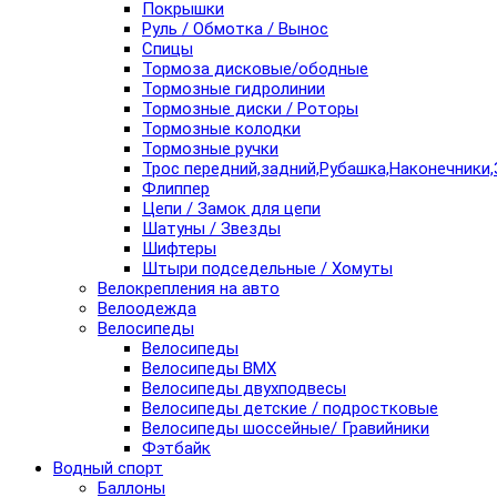
Покрышки
Руль / Обмотка / Вынос
Спицы
Тормоза дисковые/ободные
Тормозные гидролинии
Тормозные диски / Роторы
Тормозные колодки
Тормозные ручки
Трос передний,задний,Рубашка,Наконечники,
Флиппер
Цепи / Замок для цепи
Шатуны / Звезды
Шифтеры
Штыри подседельные / Хомуты
Велокрепления на авто
Велоодежда
Велосипеды
Велосипеды
Велосипеды BMX
Велосипеды двухподвесы
Велосипеды детские / подростковые
Велосипеды шоссейные/ Гравийники
Фэтбайк
Водный спорт
Баллоны