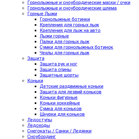
Горнолыжные и сноубордические маски / очки
Горнолыжные и сноубордические шлема
Горные Лыжи
Горнолыжные ботинки
Крепления для горных лыж
Крепления для лыж на авто
Лыжи горные
Палки для горных лыж
Сумки для горнолыжных ботинок
Чехлы для горных лыж
Защита
Защита рук и ног
Защита спины
Защитные шорты
Коньки
Детские раздвижные коньки
Защита для лезвий коньков
Коньки фигурные
Коньки хоккейные
Сумка для коньков
Шнурки для коньков
Ледоступы
Ледоходы
Снегокаты / Санки / Ледянки
Сноубординг