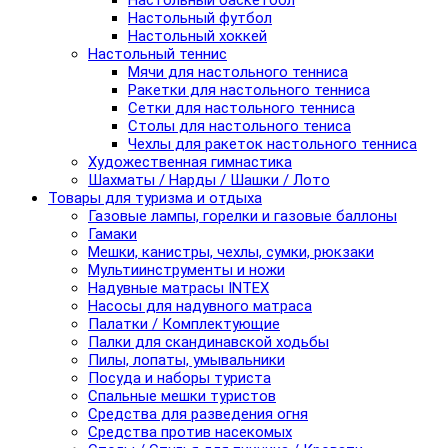
Настольный баскетбол
Настольный футбол
Настольный хоккей
Настольный теннис
Мячи для настольного тенниса
Ракетки для настольного тенниса
Сетки для настольного тенниса
Столы для настольного тениса
Чехлы для ракеток настольного тенниса
Художественная гимнастика
Шахматы / Нарды / Шашки / Лото
Товары для туризма и отдыха
Газовые лампы, горелки и газовые баллоны
Гамаки
Мешки, канистры, чехлы, сумки, рюкзаки
Мультиинструменты и ножи
Надувные матрасы INTEX
Насосы для надувного матраса
Палатки / Комплектующие
Палки для скандинавской ходьбы
Пилы, лопаты, умывальники
Посуда и наборы туриста
Спальные мешки туристов
Средства для разведения огня
Средства против насекомых