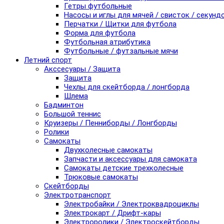
Гетры футбольные
Насосы и иглы для мячей / свисток / секунд
Перчатки / Щитки для футбола
Форма для футбола
Футбольная атрибутика
Футбольные / футзальные мячи
Летний спорт
Акссесуары / Защита
Защита
Чехлы для скейтборда / лонгборда
Шлема
Бадминтон
Большой теннис
Круизеры / Пенниборды / Лонгборды
Ролики
Самокаты
Двухколесные самокаты
Запчасти и аксессуары для самоката
Самокаты детские трехколесные
Трюковые самокаты
Скейтборды
Электротранспорт
Электробайки / Электроквадроциклы
Электрокарт / Дрифт-кары
Электроролики / Электроскейтборды