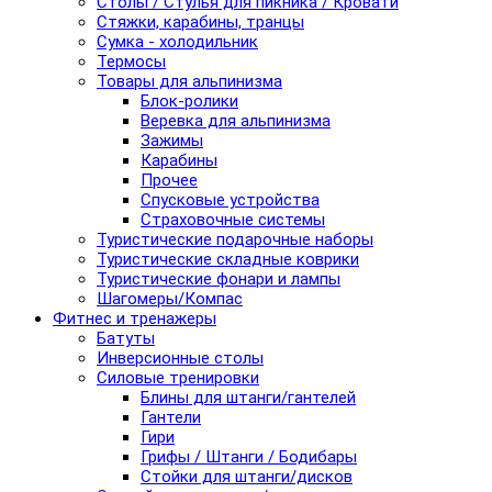
Столы / Стулья для пикника / Кровати
Стяжки, карабины, транцы
Сумка - холодильник
Термосы
Товары для альпинизма
Блок-ролики
Веревка для альпинизма
Зажимы
Карабины
Прочее
Спусковые устройства
Страховочные системы
Туристические подарочные наборы
Туристические складные коврики
Туристические фонари и лампы
Шагомеры/Компас
Фитнес и тренажеры
Батуты
Инверсионные столы
Силовые тренировки
Блины для штанги/гантелей
Гантели
Гири
Грифы / Штанги / Бодибары
Стойки для штанги/дисков