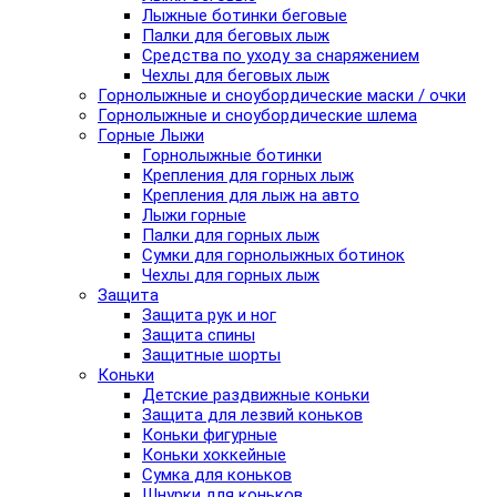
Лыжные ботинки беговые
Палки для беговых лыж
Средства по уходу за снаряжением
Чехлы для беговых лыж
Горнолыжные и сноубордические маски / очки
Горнолыжные и сноубордические шлема
Горные Лыжи
Горнолыжные ботинки
Крепления для горных лыж
Крепления для лыж на авто
Лыжи горные
Палки для горных лыж
Сумки для горнолыжных ботинок
Чехлы для горных лыж
Защита
Защита рук и ног
Защита спины
Защитные шорты
Коньки
Детские раздвижные коньки
Защита для лезвий коньков
Коньки фигурные
Коньки хоккейные
Сумка для коньков
Шнурки для коньков