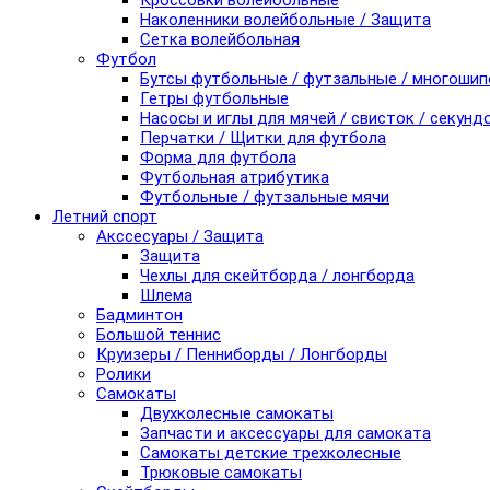
Кроссовки волейбольные
Наколенники волейбольные / Защита
Сетка волейбольная
Футбол
Бутсы футбольные / футзальные / многоши
Гетры футбольные
Насосы и иглы для мячей / свисток / секунд
Перчатки / Щитки для футбола
Форма для футбола
Футбольная атрибутика
Футбольные / футзальные мячи
Летний спорт
Акссесуары / Защита
Защита
Чехлы для скейтборда / лонгборда
Шлема
Бадминтон
Большой теннис
Круизеры / Пенниборды / Лонгборды
Ролики
Самокаты
Двухколесные самокаты
Запчасти и аксессуары для самоката
Самокаты детские трехколесные
Трюковые самокаты