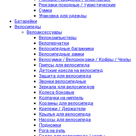
Рюкзаки походные / туристические
Сумки
Упаковка для одежды
Батарейки
Велосипеды
Велоаксессуары
Велокомпьютеры
Велоперчатки
Велосипедные багажники
Велосипедные замки
Велосумки / Велорюкзаки / Кофры / Чехлы
Грипсы для велосипеда
Детские кресла на велосипед
Защита для велосипеда
Звонки велосипедные
Зеркала для велосипедов
Колеса боковые
Колпачки на ниппель
Корзины для велосипеда
Крепежи / Держатели
Крылья для велосипеда
Насосы для велосипеда
Подножки
Рога на руль