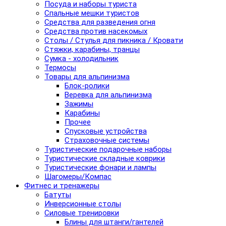
Посуда и наборы туриста
Спальные мешки туристов
Средства для разведения огня
Средства против насекомых
Столы / Стулья для пикника / Кровати
Стяжки, карабины, транцы
Сумка - холодильник
Термосы
Товары для альпинизма
Блок-ролики
Веревка для альпинизма
Зажимы
Карабины
Прочее
Спусковые устройства
Страховочные системы
Туристические подарочные наборы
Туристические складные коврики
Туристические фонари и лампы
Шагомеры/Компас
Фитнес и тренажеры
Батуты
Инверсионные столы
Силовые тренировки
Блины для штанги/гантелей