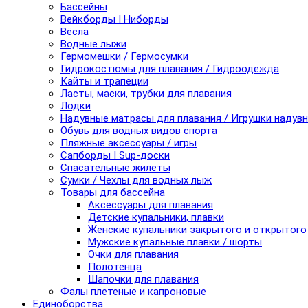
Бассейны
Вейкборды I Ниборды
Вёсла
Водные лыжи
Гермомешки / Гермосумки
Гидрокостюмы для плавания / Гидроодежда
Кайты и трапеции
Ласты, маски, трубки для плавания
Лодки
Надувные матрасы для плавания / Игрушки надув
Обувь для водных видов спорта
Пляжные аксессуары / игры
Сапборды I Sup-доски
Спасательные жилеты
Сумки / Чехлы для водных лыж
Товары для бассейна
Аксессуары для плавания
Детские купальники, плавки
Женские купальники закрытого и открытого
Мужские купальные плавки / шорты
Очки для плавания
Полотенца
Шапочки для плавания
Фалы плетеные и капроновые
Единоборства