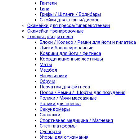
Гантели
Гири
Грифы / Штанги / Бодибары
Стойки для штанги/дисков
Скамейки для пресса/гиперэкстензии
Скамейки тренировочные
Товары для фитнеса
Блоки / Колесо / Ремни для йоги и пилатеса
Диски балансировачные
Коврики для йоги / фитнеса
Координационные лестницы
Маты
Медбол
Напульсники
Обручи
Перчатки для фитнеса
Пояса / Ремни / Шорты для похудения
Ролики / Мячи массажные
Ролики для пресса
Секундомеры
Скакалки
Спортивная медицина / Магнезия
Степ платформы
Суппорты
Упоры для отжимания