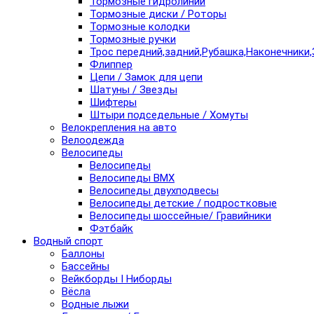
Тормозные гидролинии
Тормозные диски / Роторы
Тормозные колодки
Тормозные ручки
Трос передний,задний,Рубашка,Наконечники,
Флиппер
Цепи / Замок для цепи
Шатуны / Звезды
Шифтеры
Штыри подседельные / Хомуты
Велокрепления на авто
Велоодежда
Велосипеды
Велосипеды
Велосипеды BMX
Велосипеды двухподвесы
Велосипеды детские / подростковые
Велосипеды шоссейные/ Гравийники
Фэтбайк
Водный спорт
Баллоны
Бассейны
Вейкборды I Ниборды
Вёсла
Водные лыжи