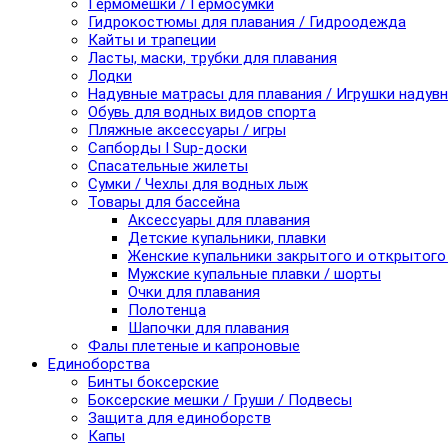
Гермомешки / Гермосумки
Гидрокостюмы для плавания / Гидроодежда
Кайты и трапеции
Ласты, маски, трубки для плавания
Лодки
Надувные матрасы для плавания / Игрушки надув
Обувь для водных видов спорта
Пляжные аксессуары / игры
Сапборды I Sup-доски
Спасательные жилеты
Сумки / Чехлы для водных лыж
Товары для бассейна
Аксессуары для плавания
Детские купальники, плавки
Женские купальники закрытого и открытого
Мужские купальные плавки / шорты
Очки для плавания
Полотенца
Шапочки для плавания
Фалы плетеные и капроновые
Единоборства
Бинты боксерские
Боксерские мешки / Груши / Подвесы
Защита для единоборств
Капы