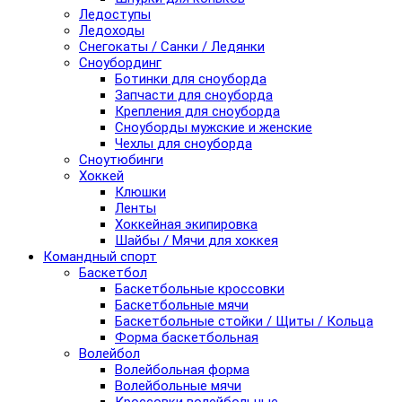
Ледоступы
Ледоходы
Снегокаты / Санки / Ледянки
Сноубординг
Ботинки для сноуборда
Запчасти для сноуборда
Крепления для сноуборда
Сноуборды мужские и женские
Чехлы для сноуборда
Сноутюбинги
Хоккей
Клюшки
Ленты
Хоккейная экипировка
Шайбы / Мячи для хоккея
Командный спорт
Баскетбол
Баскетбольные кроссовки
Баскетбольные мячи
Баскетбольные стойки / Щиты / Кольца
Форма баскетбольная
Волейбол
Волейбольная форма
Волейбольные мячи