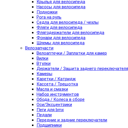
Крылья для велосипеда
Насосы для велосипеда
Подножки
Рога на руль
Седла для велосипеда / чехлы
Фляги для велосипеда
Флягодержатели для велосипеда
Фонари для велосипеда
Шлемы для велосипеда
Велозапчасти
Велоаптечки / Заплатки для камер
Вилки
Втулки
Держатели / Защита заднего переключател
Камеры
Каретки / Катридж
Кассета / Трещотка
Масла и смазки
Набор инструментов
Обода / Колеса в сборе
Оси/Эксцентрики
Пеги для bmx
Педали
Передние и задние переключатели
Подшипники