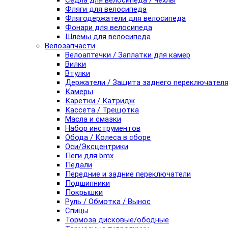
Седла для велосипеда / чехлы
Фляги для велосипеда
Флягодержатели для велосипеда
Фонари для велосипеда
Шлемы для велосипеда
Велозапчасти
Велоаптечки / Заплатки для камер
Вилки
Втулки
Держатели / Защита заднего переключател
Камеры
Каретки / Катридж
Кассета / Трещотка
Масла и смазки
Набор инструментов
Обода / Колеса в сборе
Оси/Эксцентрики
Пеги для bmx
Педали
Передние и задние переключатели
Подшипники
Покрышки
Руль / Обмотка / Вынос
Спицы
Тормоза дисковые/ободные