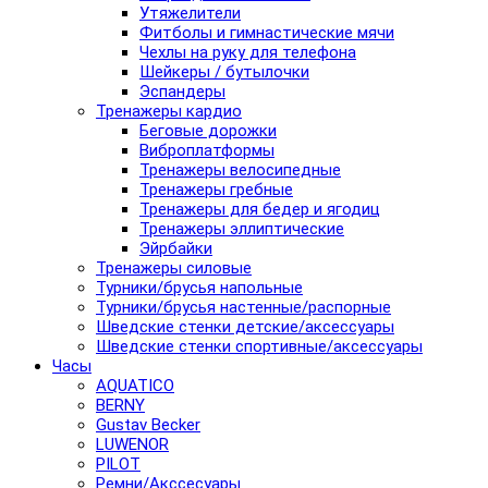
Утяжелители
Фитболы и гимнастические мячи
Чехлы на руку для телефона
Шейкеры / бутылочки
Эспандеры
Тренажеры кардио
Беговые дорожки
Виброплатформы
Тренажеры велосипедные
Тренажеры гребные
Тренажеры для бедер и ягодиц
Тренажеры эллиптические
Эйрбайки
Тренажеры силовые
Турники/брусья напольные
Турники/брусья настенные/распорные
Шведские стенки детские/аксессуары
Шведские стенки спортивные/аксессуары
Часы
AQUATICO
BERNY
Gustav Becker
LUWENOR
PILOT
Pемни/Акссесуары