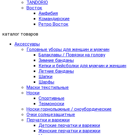
TANDORIO
Восток
Амфибия
Командирские
Ретро Восток
каталог товаров
Аксессуары
Головные уборы для женщин и мужчин
Балаклавы / Повязки на голову
Зимние банданы
Кепки и бейсболки для мужчин и женщин
Летние банданы
Шапки
Шарфы
Маски текстильные
Носки
Спортивные
Термоноски
Носки горнолыжные / сноубордические
Очки солнцезащитные
Перчатки и варежки
Детские перчатки и варежки
Женские перчатки и варежки