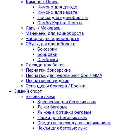
Кимоно / Пояса
Кимоно для дзюдо
Кимоно для карате
Пояса для единоборств
Самбо Куртка Шорты
Лапы / Макивары
Манекены для единоборств
Наборы для единоборств
Обувь для единоборств
Боксерки
Борцовки
Самбовки
Одежда для бокса
Перчатки боксерские
Перчатки для рукопашног боя / ММА
Перчатки снарядные
Эспандеры боксера / Брелки
Зимний спорт
Беговые лыжи
Крепления для беговых лыж
Лыжи беговые
Лыжные ботинки беговые
Палки для беговых лыж
Средства по уходу за снаряжением
Чехлы для беговых лыж