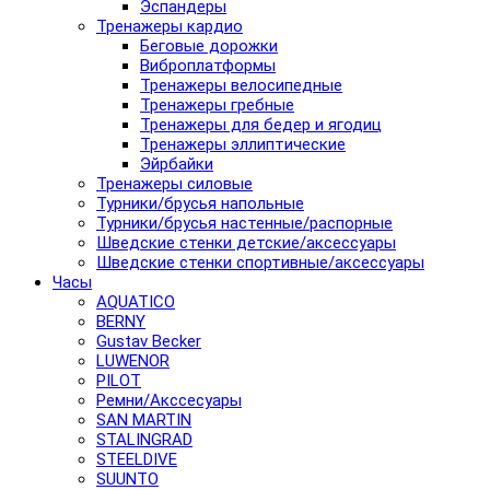
Эспандеры
Тренажеры кардио
Беговые дорожки
Виброплатформы
Тренажеры велосипедные
Тренажеры гребные
Тренажеры для бедер и ягодиц
Тренажеры эллиптические
Эйрбайки
Тренажеры силовые
Турники/брусья напольные
Турники/брусья настенные/распорные
Шведские стенки детские/аксессуары
Шведские стенки спортивные/аксессуары
Часы
AQUATICO
BERNY
Gustav Becker
LUWENOR
PILOT
Pемни/Акссесуары
SAN MARTIN
STALINGRAD
STEELDIVE
SUUNTO