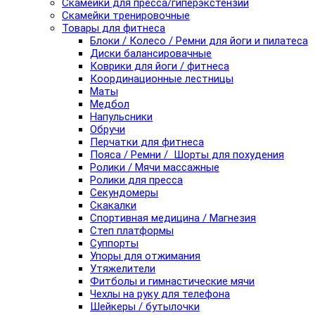
Скамейки для пресса/гиперэкстензии
Скамейки тренировочные
Товары для фитнеса
Блоки / Колесо / Ремни для йоги и пилатеса
Диски балансировачные
Коврики для йоги / фитнеса
Координационные лестницы
Маты
Медбол
Напульсники
Обручи
Перчатки для фитнеса
Пояса / Ремни / Шорты для похудения
Ролики / Мячи массажные
Ролики для пресса
Секундомеры
Скакалки
Спортивная медицина / Магнезия
Степ платформы
Суппорты
Упоры для отжимания
Утяжелители
Фитболы и гимнастические мячи
Чехлы на руку для телефона
Шейкеры / бутылочки