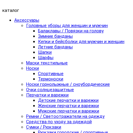
каталог
Аксессуары
Головные уборы для женщин и мужчин
Балаклавы / Повязки на голову
Зимние банданы
Кепки и бейсболки для мужчин и женщин
Летние банданы
Шапки
Шарфы
Маски текстильные
Носки
Спортивные
Термоноски
Носки горнолыжные / сноубордические
Очки солнцезащитные
Перчатки и варежки
Детские перчатки и варежки
Женские перчатки и варежки
Мужские перчатки и варежки
Ремни / Светоотражатели на одежду
Средства по уходу за одеждой
Сумки / Рюкзаки
Рюкзаки городские / спортивные