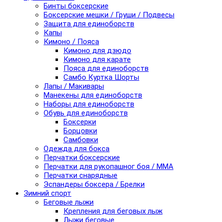
Бинты боксерские
Боксерские мешки / Груши / Подвесы
Защита для единоборств
Капы
Кимоно / Пояса
Кимоно для дзюдо
Кимоно для карате
Пояса для единоборств
Самбо Куртка Шорты
Лапы / Макивары
Манекены для единоборств
Наборы для единоборств
Обувь для единоборств
Боксерки
Борцовки
Самбовки
Одежда для бокса
Перчатки боксерские
Перчатки для рукопашног боя / ММА
Перчатки снарядные
Эспандеры боксера / Брелки
Зимний спорт
Беговые лыжи
Крепления для беговых лыж
Лыжи беговые