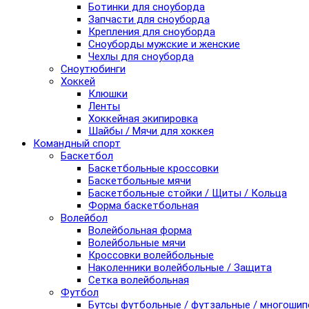
Ботинки для сноуборда
Запчасти для сноуборда
Крепления для сноуборда
Сноуборды мужские и женские
Чехлы для сноуборда
Сноутюбинги
Хоккей
Клюшки
Ленты
Хоккейная экипировка
Шайбы / Мячи для хоккея
Командный спорт
Баскетбол
Баскетбольные кроссовки
Баскетбольные мячи
Баскетбольные стойки / Щиты / Кольца
Форма баскетбольная
Волейбол
Волейбольная форма
Волейбольные мячи
Кроссовки волейбольные
Наколенники волейбольные / Защита
Сетка волейбольная
Футбол
Бутсы футбольные / футзальные / многоши