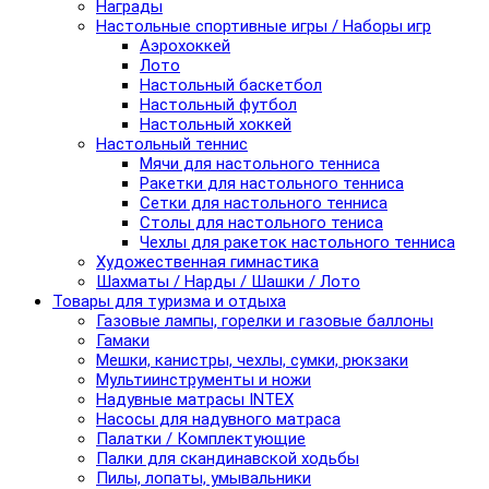
Награды
Настольные спортивные игры / Наборы игр
Аэрохоккей
Лото
Настольный баскетбол
Настольный футбол
Настольный хоккей
Настольный теннис
Мячи для настольного тенниса
Ракетки для настольного тенниса
Сетки для настольного тенниса
Столы для настольного тениса
Чехлы для ракеток настольного тенниса
Художественная гимнастика
Шахматы / Нарды / Шашки / Лото
Товары для туризма и отдыха
Газовые лампы, горелки и газовые баллоны
Гамаки
Мешки, канистры, чехлы, сумки, рюкзаки
Мультиинструменты и ножи
Надувные матрасы INTEX
Насосы для надувного матраса
Палатки / Комплектующие
Палки для скандинавской ходьбы
Пилы, лопаты, умывальники