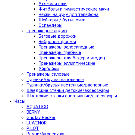
Утяжелители
Фитболы и гимнастические мячи
Чехлы на руку для телефона
Шейкеры / бутылочки
Эспандеры
Тренажеры кардио
Беговые дорожки
Виброплатформы
Тренажеры велосипедные
Тренажеры гребные
Тренажеры для бедер и ягодиц
Тренажеры эллиптические
Эйрбайки
Тренажеры силовые
Турники/брусья напольные
Турники/брусья настенные/распорные
Шведские стенки детские/аксессуары
Шведские стенки спортивные/аксессуары
Часы
AQUATICO
BERNY
Gustav Becker
LUWENOR
PILOT
Pемни/Акссесуары