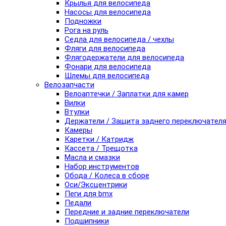
Крылья для велосипеда
Насосы для велосипеда
Подножки
Рога на руль
Седла для велосипеда / чехлы
Фляги для велосипеда
Флягодержатели для велосипеда
Фонари для велосипеда
Шлемы для велосипеда
Велозапчасти
Велоаптечки / Заплатки для камер
Вилки
Втулки
Держатели / Защита заднего переключател
Камеры
Каретки / Катридж
Кассета / Трещотка
Масла и смазки
Набор инструментов
Обода / Колеса в сборе
Оси/Эксцентрики
Пеги для bmx
Педали
Передние и задние переключатели
Подшипники