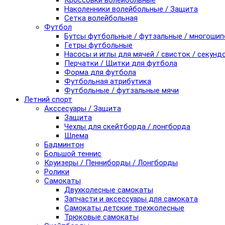
Кроссовки волейбольные
Наколенники волейбольные / Защита
Сетка волейбольная
Футбол
Бутсы футбольные / футзальные / многоши
Гетры футбольные
Насосы и иглы для мячей / свисток / секунд
Перчатки / Щитки для футбола
Форма для футбола
Футбольная атрибутика
Футбольные / футзальные мячи
Летний спорт
Акссесуары / Защита
Защита
Чехлы для скейтборда / лонгборда
Шлема
Бадминтон
Большой теннис
Круизеры / Пенниборды / Лонгборды
Ролики
Самокаты
Двухколесные самокаты
Запчасти и аксессуары для самоката
Самокаты детские трехколесные
Трюковые самокаты