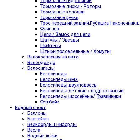
Тормозные гидролинии
Тормозные диски / Роторы
Тормозные колодки
Тормозные ручки
Трос передний,задний,Рубашка,Наконечники,
Флиппер
Цепи / Замок для цепи
Шатуны / Звезды
Шифтеры
Штыри подседельные / Хомуты
Велокрепления на авто
Велоодежда
Велосипеды
Велосипеды
Велосипеды BMX
Велосипеды двухподвесы
Велосипеды детские / подростковые
Велосипеды шоссейные/ Гравийники
Фэтбайк
Водный спорт
Баллоны
Бассейны
Вейкборды I Ниборды
Вёсла
Водные лыжи