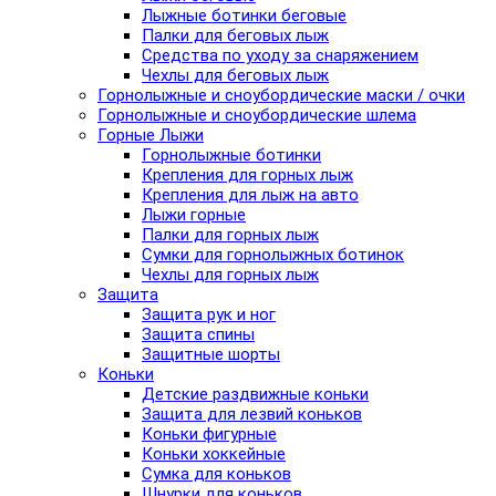
Лыжные ботинки беговые
Палки для беговых лыж
Средства по уходу за снаряжением
Чехлы для беговых лыж
Горнолыжные и сноубордические маски / очки
Горнолыжные и сноубордические шлема
Горные Лыжи
Горнолыжные ботинки
Крепления для горных лыж
Крепления для лыж на авто
Лыжи горные
Палки для горных лыж
Сумки для горнолыжных ботинок
Чехлы для горных лыж
Защита
Защита рук и ног
Защита спины
Защитные шорты
Коньки
Детские раздвижные коньки
Защита для лезвий коньков
Коньки фигурные
Коньки хоккейные
Сумка для коньков
Шнурки для коньков