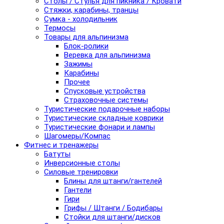
Столы / Стулья для пикника / Кровати
Стяжки, карабины, транцы
Сумка - холодильник
Термосы
Товары для альпинизма
Блок-ролики
Веревка для альпинизма
Зажимы
Карабины
Прочее
Спусковые устройства
Страховочные системы
Туристические подарочные наборы
Туристические складные коврики
Туристические фонари и лампы
Шагомеры/Компас
Фитнес и тренажеры
Батуты
Инверсионные столы
Силовые тренировки
Блины для штанги/гантелей
Гантели
Гири
Грифы / Штанги / Бодибары
Стойки для штанги/дисков