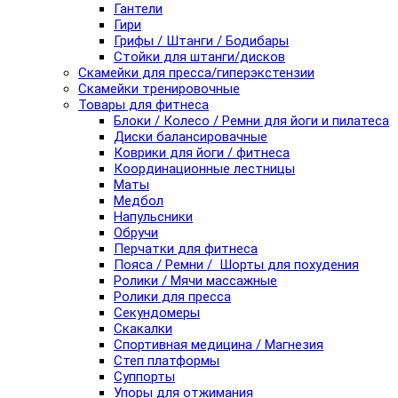
Гантели
Гири
Грифы / Штанги / Бодибары
Стойки для штанги/дисков
Скамейки для пресса/гиперэкстензии
Скамейки тренировочные
Товары для фитнеса
Блоки / Колесо / Ремни для йоги и пилатеса
Диски балансировачные
Коврики для йоги / фитнеса
Координационные лестницы
Маты
Медбол
Напульсники
Обручи
Перчатки для фитнеса
Пояса / Ремни / Шорты для похудения
Ролики / Мячи массажные
Ролики для пресса
Секундомеры
Скакалки
Спортивная медицина / Магнезия
Степ платформы
Суппорты
Упоры для отжимания