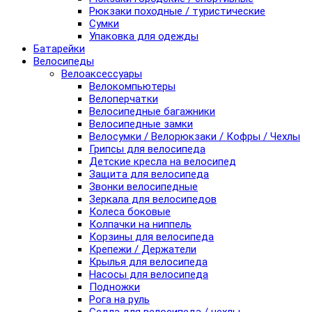
Рюкзаки походные / туристические
Сумки
Упаковка для одежды
Батарейки
Велосипеды
Велоаксессуары
Велокомпьютеры
Велоперчатки
Велосипедные багажники
Велосипедные замки
Велосумки / Велорюкзаки / Кофры / Чехлы
Грипсы для велосипеда
Детские кресла на велосипед
Защита для велосипеда
Звонки велосипедные
Зеркала для велосипедов
Колеса боковые
Колпачки на ниппель
Корзины для велосипеда
Крепежи / Держатели
Крылья для велосипеда
Насосы для велосипеда
Подножки
Рога на руль