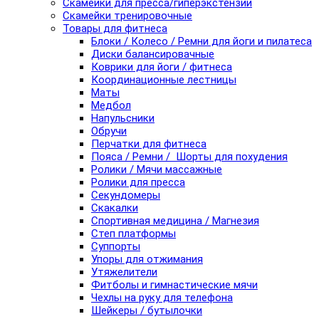
Скамейки для пресса/гиперэкстензии
Скамейки тренировочные
Товары для фитнеса
Блоки / Колесо / Ремни для йоги и пилатеса
Диски балансировачные
Коврики для йоги / фитнеса
Координационные лестницы
Маты
Медбол
Напульсники
Обручи
Перчатки для фитнеса
Пояса / Ремни / Шорты для похудения
Ролики / Мячи массажные
Ролики для пресса
Секундомеры
Скакалки
Спортивная медицина / Магнезия
Степ платформы
Суппорты
Упоры для отжимания
Утяжелители
Фитболы и гимнастические мячи
Чехлы на руку для телефона
Шейкеры / бутылочки