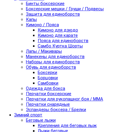
Бинты боксерские
Боксерские мешки / Груши / Подвесы
Защита для единоборств
Капы
Кимоно / Пояса
Кимоно для дзюдо
Кимоно для карате
Пояса для единоборств
Самбо Куртка Шорты
Лапы / Макивары
Манекены для единоборств
Наборы для единоборств
Обувь для единоборств
Боксерки
Борцовки
Самбовки
Одежда для бокса
Перчатки боксерские
Перчатки для рукопашног боя / ММА
Перчатки снарядные
Эспандеры боксера / Брелки
Зимний спорт
Беговые лыжи
Крепления для беговых лыж
Лыжи беговые