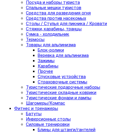
Посуда и наборы туриста
Спальные мешки туристов
Средства для разведения огня
Средства против насекомых
Столы / Стулья для пикника / Кровати
Стяжки, карабины, транцы
Сумка - холодильник
Термосы
Товары для альпинизма
Блок-ролики
Веревка для альпинизма
Зажимы
Карабины
Прочее
Спусковые устройства
Страховочные системы
Туристические подарочные наборы
Туристические складные коврики
Туристические фонари и лампы
Шагомеры/Компас
Фитнес и тренажеры
Батуты
Инверсионные столы
Силовые тренировки
Блины для штанги/гантелей