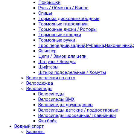
Покрышки
Руль / Обмотка / Вынос
Спицы
Тормоза дисковые/ободные
Тормозные гидролинии
Тормозные диски / Роторы
Тормозные колодки
Тормозные ручки
Трос передний,задний,Рубашка,Наконечники,
Флиппер
Цепи / Замок для цепи
Шатуны / Звезды
Шифтеры
Штыри подседельные / Хомуты
Велокрепления на авто
Велоодежда
Велосипеды
Велосипеды
Велосипеды BMX
Велосипеды двухподвесы
Велосипеды детские / подростковые
Велосипеды шоссейные/ Гравийники
Фэтбайк
Водный спорт
Баллоны