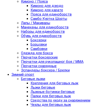
Кимоно / Пояса
Кимоно для дзюдо
Кимоно для карате
Пояса для единоборств
Самбо Куртка Шорты
Лапы / Макивары
Манекены для единоборств
Наборы для единоборств
Обувь для единоборств
Боксерки
Борцовки
Самбовки
Одежда для бокса
Перчатки боксерские
Перчатки для рукопашног боя / ММА
Перчатки снарядные
Эспандеры боксера / Брелки
Зимний спорт
Беговые лыжи
Крепления для беговых лыж
Лыжи беговые
Лыжные ботинки беговые
Палки для беговых лыж
Средства по уходу за снаряжением
Чехлы для беговых лыж