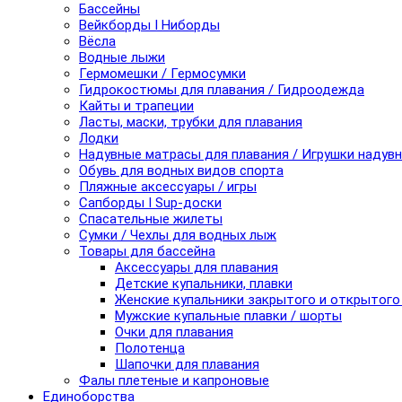
Бассейны
Вейкборды I Ниборды
Вёсла
Водные лыжи
Гермомешки / Гермосумки
Гидрокостюмы для плавания / Гидроодежда
Кайты и трапеции
Ласты, маски, трубки для плавания
Лодки
Надувные матрасы для плавания / Игрушки надув
Обувь для водных видов спорта
Пляжные аксессуары / игры
Сапборды I Sup-доски
Спасательные жилеты
Сумки / Чехлы для водных лыж
Товары для бассейна
Аксессуары для плавания
Детские купальники, плавки
Женские купальники закрытого и открытого
Мужские купальные плавки / шорты
Очки для плавания
Полотенца
Шапочки для плавания
Фалы плетеные и капроновые
Единоборства