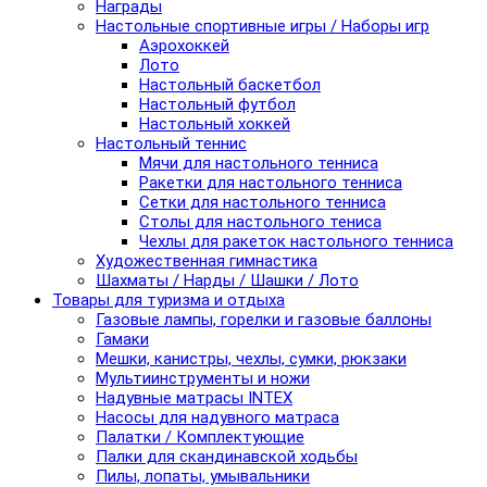
Награды
Настольные спортивные игры / Наборы игр
Аэрохоккей
Лото
Настольный баскетбол
Настольный футбол
Настольный хоккей
Настольный теннис
Мячи для настольного тенниса
Ракетки для настольного тенниса
Сетки для настольного тенниса
Столы для настольного тениса
Чехлы для ракеток настольного тенниса
Художественная гимнастика
Шахматы / Нарды / Шашки / Лото
Товары для туризма и отдыха
Газовые лампы, горелки и газовые баллоны
Гамаки
Мешки, канистры, чехлы, сумки, рюкзаки
Мультиинструменты и ножи
Надувные матрасы INTEX
Насосы для надувного матраса
Палатки / Комплектующие
Палки для скандинавской ходьбы
Пилы, лопаты, умывальники