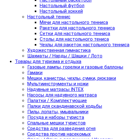
Настольный баскетбол
Настольный футбол
Настольный хоккей
Настольный теннис
Мячи для настольного тенниса
Ракетки для настольного тенниса
Сетки для настольного тенниса
Столы для настольного тениса
Чехлы для ракеток настольного тенниса
Художественная гимнастика
Шахматы / Нарды / Шашки / Лото
Товары для туризма и отдыха
Газовые лампы, горелки и газовые баллоны
Гамаки
Мешки, канистры, чехлы, сумки, рюкзаки
Мультиинструменты и ножи
Надувные матрасы INTEX
Насосы для надувного матраса
Палатки / Комплектующие
Палки для скандинавской ходьбы
Пилы, лопаты, умывальники
Посуда и наборы туриста
Спальные мешки туристов
Средства для разведения огня
Средства против насекомых