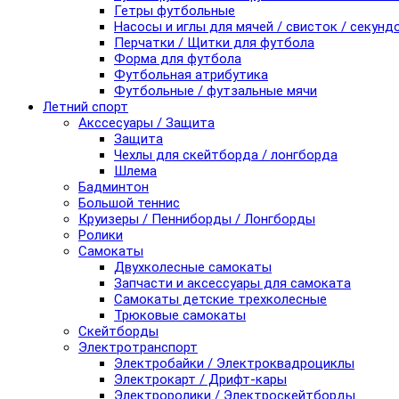
Гетры футбольные
Насосы и иглы для мячей / свисток / секунд
Перчатки / Щитки для футбола
Форма для футбола
Футбольная атрибутика
Футбольные / футзальные мячи
Летний спорт
Акссесуары / Защита
Защита
Чехлы для скейтборда / лонгборда
Шлема
Бадминтон
Большой теннис
Круизеры / Пенниборды / Лонгборды
Ролики
Самокаты
Двухколесные самокаты
Запчасти и аксессуары для самоката
Самокаты детские трехколесные
Трюковые самокаты
Скейтборды
Электротранспорт
Электробайки / Электроквадроциклы
Электрокарт / Дрифт-кары
Электроролики / Электроскейтборды