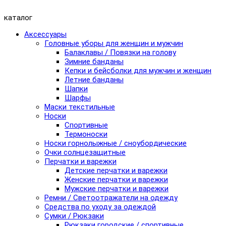
каталог
Аксессуары
Головные уборы для женщин и мужчин
Балаклавы / Повязки на голову
Зимние банданы
Кепки и бейсболки для мужчин и женщин
Летние банданы
Шапки
Шарфы
Маски текстильные
Носки
Спортивные
Термоноски
Носки горнолыжные / сноубордические
Очки солнцезащитные
Перчатки и варежки
Детские перчатки и варежки
Женские перчатки и варежки
Мужские перчатки и варежки
Ремни / Светоотражатели на одежду
Средства по уходу за одеждой
Сумки / Рюкзаки
Рюкзаки городские / спортивные