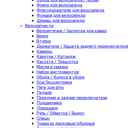
Седла для велосипеда / чехлы
Фляги для велосипеда
Флягодержатели для велосипеда
Фонари для велосипеда
Шлемы для велосипеда
Велозапчасти
Велоаптечки / Заплатки для камер
Вилки
Втулки
Держатели / Защита заднего переключател
Камеры
Каретки / Катридж
Кассета / Трещотка
Масла и смазки
Набор инструментов
Обода / Колеса в сборе
Оси/Эксцентрики
Пеги для bmx
Педали
Передние и задние переключатели
Подшипники
Покрышки
Руль / Обмотка / Вынос
Спицы
Тормоза дисковые/ободные