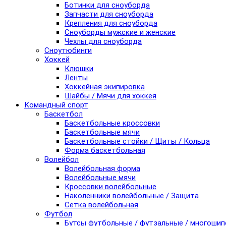
Ботинки для сноуборда
Запчасти для сноуборда
Крепления для сноуборда
Сноуборды мужские и женские
Чехлы для сноуборда
Сноутюбинги
Хоккей
Клюшки
Ленты
Хоккейная экипировка
Шайбы / Мячи для хоккея
Командный спорт
Баскетбол
Баскетбольные кроссовки
Баскетбольные мячи
Баскетбольные стойки / Щиты / Кольца
Форма баскетбольная
Волейбол
Волейбольная форма
Волейбольные мячи
Кроссовки волейбольные
Наколенники волейбольные / Защита
Сетка волейбольная
Футбол
Бутсы футбольные / футзальные / многоши