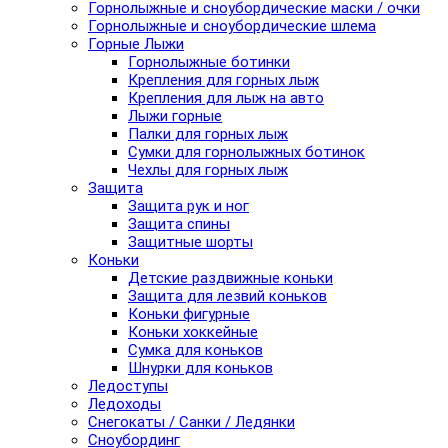
Горнолыжные и сноубордические маски / очки
Горнолыжные и сноубордические шлема
Горные Лыжи
Горнолыжные ботинки
Крепления для горных лыж
Крепления для лыж на авто
Лыжи горные
Палки для горных лыж
Сумки для горнолыжных ботинок
Чехлы для горных лыж
Защита
Защита рук и ног
Защита спины
Защитные шорты
Коньки
Детские раздвижные коньки
Защита для лезвий коньков
Коньки фигурные
Коньки хоккейные
Сумка для коньков
Шнурки для коньков
Ледоступы
Ледоходы
Снегокаты / Санки / Ледянки
Сноубординг