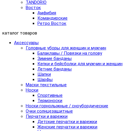
TANDORIO
Восток
Амфибия
Командирские
Ретро Восток
каталог товаров
Аксессуары
Головные уборы для женщин и мужчин
Балаклавы / Повязки на голову
Зимние банданы
Кепки и бейсболки для мужчин и женщин
Летние банданы
Шапки
Шарфы
Маски текстильные
Носки
Спортивные
Термоноски
Носки горнолыжные / сноубордические
Очки солнцезащитные
Перчатки и варежки
Детские перчатки и варежки
Женские перчатки и варежки