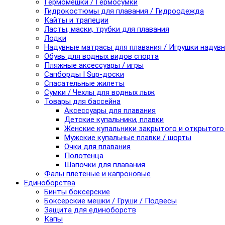
Гермомешки / Гермосумки
Гидрокостюмы для плавания / Гидроодежда
Кайты и трапеции
Ласты, маски, трубки для плавания
Лодки
Надувные матрасы для плавания / Игрушки надув
Обувь для водных видов спорта
Пляжные аксессуары / игры
Сапборды I Sup-доски
Спасательные жилеты
Сумки / Чехлы для водных лыж
Товары для бассейна
Аксессуары для плавания
Детские купальники, плавки
Женские купальники закрытого и открытого
Мужские купальные плавки / шорты
Очки для плавания
Полотенца
Шапочки для плавания
Фалы плетеные и капроновые
Единоборства
Бинты боксерские
Боксерские мешки / Груши / Подвесы
Защита для единоборств
Капы