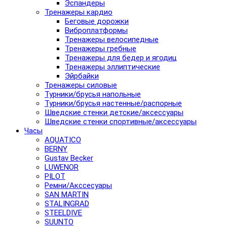
Эспандеры
Тренажеры кардио
Беговые дорожки
Виброплатформы
Тренажеры велосипедные
Тренажеры гребные
Тренажеры для бедер и ягодиц
Тренажеры эллиптические
Эйрбайки
Тренажеры силовые
Турники/брусья напольные
Турники/брусья настенные/распорные
Шведские стенки детские/аксессуары
Шведские стенки спортивные/аксессуары
Часы
AQUATICO
BERNY
Gustav Becker
LUWENOR
PILOT
Pемни/Акссесуары
SAN MARTIN
STALINGRAD
STEELDIVE
SUUNTO