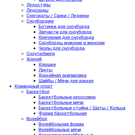
Ледоступы
Ледоходы
Снегокаты / Санки / Ледянки
Сноубординг
Ботинки для сноуборда
Запчасти для сноуборда
Крепления для сноуборда
Сноуборды мужские и женские
Чехлы для сноуборда
Сноутюбинги
Хоккей
Клюшки
Ленты
Хоккейная экипировка
Шайбы / Мячи для хоккея
Командный спорт
Баскетбол
Баскетбольные кроссовки
Баскетбольные мячи
Баскетбольные стойки / Щиты / Кольца
Форма баскетбольная
Волейбол
Волейбольная форма
Волейбольные мячи