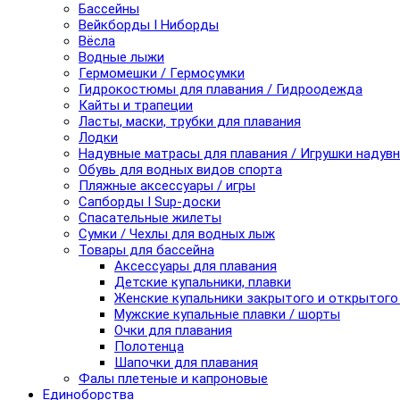
Бассейны
Вейкборды I Ниборды
Вёсла
Водные лыжи
Гермомешки / Гермосумки
Гидрокостюмы для плавания / Гидроодежда
Кайты и трапеции
Ласты, маски, трубки для плавания
Лодки
Надувные матрасы для плавания / Игрушки надув
Обувь для водных видов спорта
Пляжные аксессуары / игры
Сапборды I Sup-доски
Спасательные жилеты
Сумки / Чехлы для водных лыж
Товары для бассейна
Аксессуары для плавания
Детские купальники, плавки
Женские купальники закрытого и открытого
Мужские купальные плавки / шорты
Очки для плавания
Полотенца
Шапочки для плавания
Фалы плетеные и капроновые
Единоборства