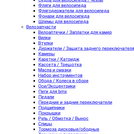
Седла для велосипеда / чехлы
Фляги для велосипеда
Флягодержатели для велосипеда
Фонари для велосипеда
Шлемы для велосипеда
Велозапчасти
Велоаптечки / Заплатки для камер
Вилки
Втулки
Держатели / Защита заднего переключател
Камеры
Каретки / Катридж
Кассета / Трещотка
Масла и смазки
Набор инструментов
Обода / Колеса в сборе
Оси/Эксцентрики
Пеги для bmx
Педали
Передние и задние переключатели
Подшипники
Покрышки
Руль / Обмотка / Вынос
Спицы
Тормоза дисковые/ободные