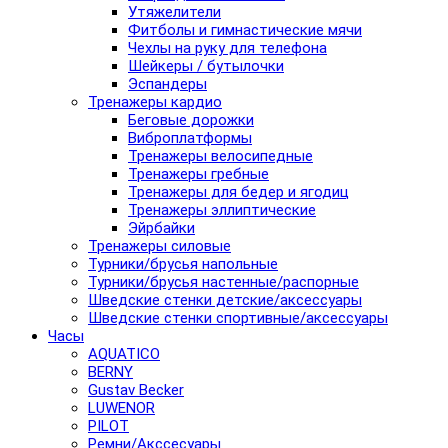
Утяжелители
Фитболы и гимнастические мячи
Чехлы на руку для телефона
Шейкеры / бутылочки
Эспандеры
Тренажеры кардио
Беговые дорожки
Виброплатформы
Тренажеры велосипедные
Тренажеры гребные
Тренажеры для бедер и ягодиц
Тренажеры эллиптические
Эйрбайки
Тренажеры силовые
Турники/брусья напольные
Турники/брусья настенные/распорные
Шведские стенки детские/аксессуары
Шведские стенки спортивные/аксессуары
Часы
AQUATICO
BERNY
Gustav Becker
LUWENOR
PILOT
Pемни/Акссесуары