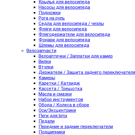
Крылья для велосипеда
Насосы для велосипеда
Подножки
Рога на руль
Седла для велосипеда / чехлы
Фляги для велосипеда
Флягодержатели для велосипеда
Фонари для велосипеда
Шлемы для велосипеда
Велозапчасти
Велоаптечки / Заплатки для камер
Вилки
Втулки
Держатели / Защита заднего переключател
Камеры
Каретки / Катридж
Кассета / Трещотка
Масла и смазки
Набор инструментов
Обода / Колеса в сборе
Оси/Эксцентрики
Пеги для bmx
Педали
Передние и задние переключатели
Подшипники