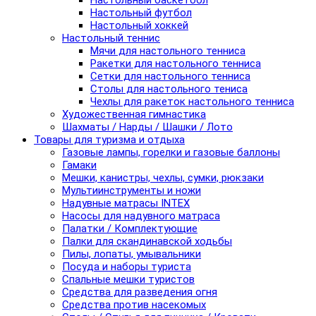
Настольный баскетбол
Настольный футбол
Настольный хоккей
Настольный теннис
Мячи для настольного тенниса
Ракетки для настольного тенниса
Сетки для настольного тенниса
Столы для настольного тениса
Чехлы для ракеток настольного тенниса
Художественная гимнастика
Шахматы / Нарды / Шашки / Лото
Товары для туризма и отдыха
Газовые лампы, горелки и газовые баллоны
Гамаки
Мешки, канистры, чехлы, сумки, рюкзаки
Мультиинструменты и ножи
Надувные матрасы INTEX
Насосы для надувного матраса
Палатки / Комплектующие
Палки для скандинавской ходьбы
Пилы, лопаты, умывальники
Посуда и наборы туриста
Спальные мешки туристов
Средства для разведения огня
Средства против насекомых