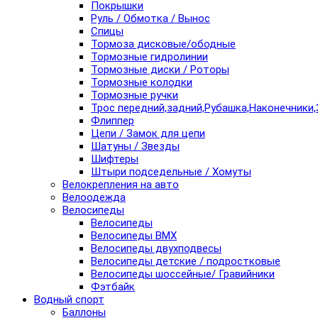
Покрышки
Руль / Обмотка / Вынос
Спицы
Тормоза дисковые/ободные
Тормозные гидролинии
Тормозные диски / Роторы
Тормозные колодки
Тормозные ручки
Трос передний,задний,Рубашка,Наконечники,
Флиппер
Цепи / Замок для цепи
Шатуны / Звезды
Шифтеры
Штыри подседельные / Хомуты
Велокрепления на авто
Велоодежда
Велосипеды
Велосипеды
Велосипеды BMX
Велосипеды двухподвесы
Велосипеды детские / подростковые
Велосипеды шоссейные/ Гравийники
Фэтбайк
Водный спорт
Баллоны