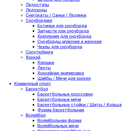
Ледоступы
Ледоходы
Снегокаты / Санки / Ледянки
Сноубординг
Ботинки для сноуборда
Запчасти для сноуборда
Крепления для сноуборда
Сноуборды мужские и женские
Чехлы для сноуборда
Сноутюбинги
Хоккей
Клюшки
Ленты
Хоккейная экипировка
Шайбы / Мячи для хоккея
Командный спорт
Баскетбол
Баскетбольные кроссовки
Баскетбольные мячи
Баскетбольные стойки / Щиты / Кольца
Форма баскетбольная
Волейбол
Волейбольная форма
Волейбольные мячи