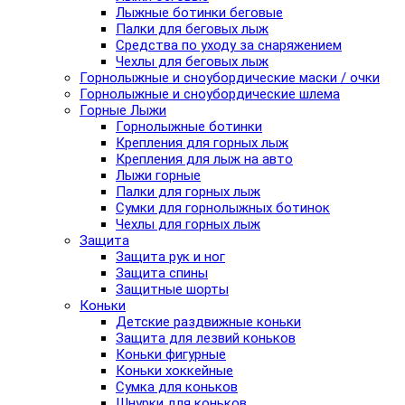
Лыжные ботинки беговые
Палки для беговых лыж
Средства по уходу за снаряжением
Чехлы для беговых лыж
Горнолыжные и сноубордические маски / очки
Горнолыжные и сноубордические шлема
Горные Лыжи
Горнолыжные ботинки
Крепления для горных лыж
Крепления для лыж на авто
Лыжи горные
Палки для горных лыж
Сумки для горнолыжных ботинок
Чехлы для горных лыж
Защита
Защита рук и ног
Защита спины
Защитные шорты
Коньки
Детские раздвижные коньки
Защита для лезвий коньков
Коньки фигурные
Коньки хоккейные
Сумка для коньков
Шнурки для коньков