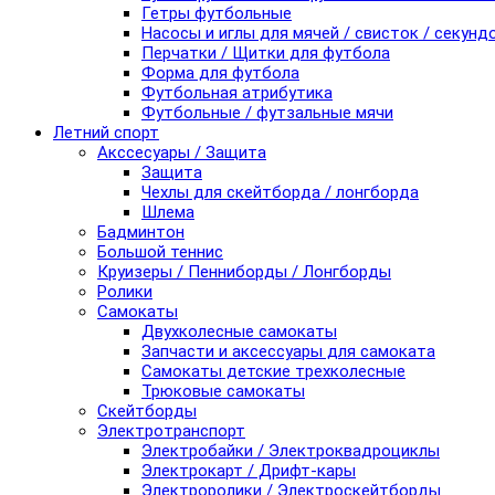
Гетры футбольные
Насосы и иглы для мячей / свисток / секунд
Перчатки / Щитки для футбола
Форма для футбола
Футбольная атрибутика
Футбольные / футзальные мячи
Летний спорт
Акссесуары / Защита
Защита
Чехлы для скейтборда / лонгборда
Шлема
Бадминтон
Большой теннис
Круизеры / Пенниборды / Лонгборды
Ролики
Самокаты
Двухколесные самокаты
Запчасти и аксессуары для самоката
Самокаты детские трехколесные
Трюковые самокаты
Скейтборды
Электротранспорт
Электробайки / Электроквадроциклы
Электрокарт / Дрифт-кары
Электроролики / Электроскейтборды