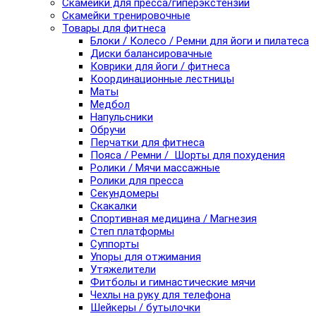
Скамейки для пресса/гиперэкстензии
Скамейки тренировочные
Товары для фитнеса
Блоки / Колесо / Ремни для йоги и пилатеса
Диски балансировачные
Коврики для йоги / фитнеса
Координационные лестницы
Маты
Медбол
Напульсники
Обручи
Перчатки для фитнеса
Пояса / Ремни / Шорты для похудения
Ролики / Мячи массажные
Ролики для пресса
Секундомеры
Скакалки
Спортивная медицина / Магнезия
Степ платформы
Суппорты
Упоры для отжимания
Утяжелители
Фитболы и гимнастические мячи
Чехлы на руку для телефона
Шейкеры / бутылочки