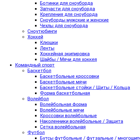
Ботинки для сноуборда
Запчасти для сноуборда
Крепления для сноуборда
Сноуборды мужские и женские
Чехлы для сноуборда
Сноутюбинги
Хоккей
Клюшки
Ленты
Хоккейная экипировка
Шайбы / Мячи для хоккея
Командный спорт
Баскетбол
Баскетбольные кроссовки
Баскетбольные мячи
Баскетбольные стойки / Щиты / Кольца
Форма баскетбольная
Волейбол
Волейбольная форма
Волейбольные мячи
Кроссовки волейбольные
Наколенники волейбольные / Защита
Сетка волейбольная
Футбол
Бутсы футбольные / футзальные / многоши