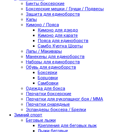
Бинты боксерские
Боксерские мешки / Груши / Подвесы
Защита для единоборств
Капы
Кимоно / Пояса
Кимоно для дзюдо
Кимоно для карате
Пояса для единоборств
Самбо Куртка Шорты
Лапы / Макивары
Манекены для единоборств
Наборы для единоборств
Обувь для единоборств
Боксерки
Борцовки
Самбовки
Одежда для бокса
Перчатки боксерские
Перчатки для рукопашног боя / ММА
Перчатки снарядные
Эспандеры боксера / Брелки
Зимний спорт
Беговые лыжи
Крепления для беговых лыж
Лыжи беговые