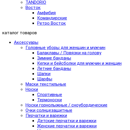
TANDORIO
Восток
Амфибия
Командирские
Ретро Восток
каталог товаров
Аксессуары
Головные уборы для женщин и мужчин
Балаклавы / Повязки на голову
Зимние банданы
Кепки и бейсболки для мужчин и женщин
Летние банданы
Шапки
Шарфы
Маски текстильные
Носки
Спортивные
Термоноски
Носки горнолыжные / сноубордические
Очки солнцезащитные
Перчатки и варежки
Детские перчатки и варежки
Женские перчатки и варежки