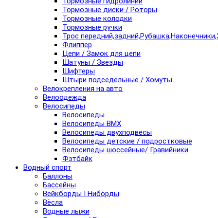
Тормозные гидролинии
Тормозные диски / Роторы
Тормозные колодки
Тормозные ручки
Трос передний,задний,Рубашка,Наконечники,
Флиппер
Цепи / Замок для цепи
Шатуны / Звезды
Шифтеры
Штыри подседельные / Хомуты
Велокрепления на авто
Велоодежда
Велосипеды
Велосипеды
Велосипеды BMX
Велосипеды двухподвесы
Велосипеды детские / подростковые
Велосипеды шоссейные/ Гравийники
Фэтбайк
Водный спорт
Баллоны
Бассейны
Вейкборды I Ниборды
Вёсла
Водные лыжи