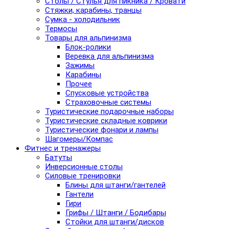
Столы / Стулья для пикника / Кровати
Стяжки, карабины, транцы
Сумка - холодильник
Термосы
Товары для альпинизма
Блок-ролики
Веревка для альпинизма
Зажимы
Карабины
Прочее
Спусковые устройства
Страховочные системы
Туристические подарочные наборы
Туристические складные коврики
Туристические фонари и лампы
Шагомеры/Компас
Фитнес и тренажеры
Батуты
Инверсионные столы
Силовые тренировки
Блины для штанги/гантелей
Гантели
Гири
Грифы / Штанги / Бодибары
Стойки для штанги/дисков