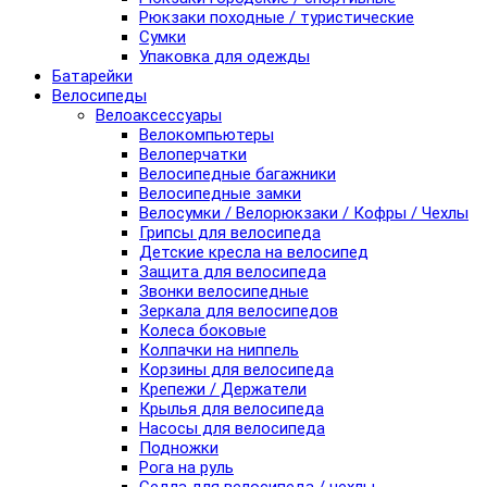
Рюкзаки походные / туристические
Сумки
Упаковка для одежды
Батарейки
Велосипеды
Велоаксессуары
Велокомпьютеры
Велоперчатки
Велосипедные багажники
Велосипедные замки
Велосумки / Велорюкзаки / Кофры / Чехлы
Грипсы для велосипеда
Детские кресла на велосипед
Защита для велосипеда
Звонки велосипедные
Зеркала для велосипедов
Колеса боковые
Колпачки на ниппель
Корзины для велосипеда
Крепежи / Держатели
Крылья для велосипеда
Насосы для велосипеда
Подножки
Рога на руль