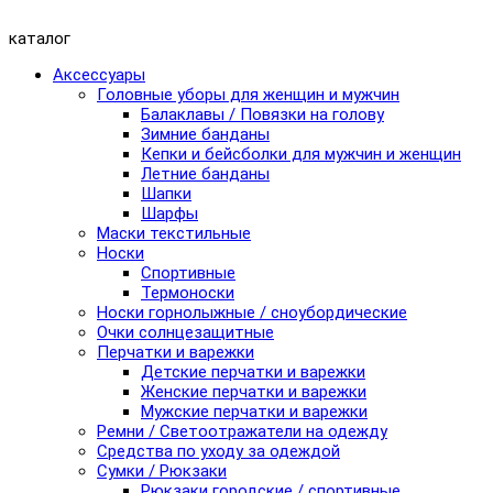
каталог
Аксессуары
Головные уборы для женщин и мужчин
Балаклавы / Повязки на голову
Зимние банданы
Кепки и бейсболки для мужчин и женщин
Летние банданы
Шапки
Шарфы
Маски текстильные
Носки
Спортивные
Термоноски
Носки горнолыжные / сноубордические
Очки солнцезащитные
Перчатки и варежки
Детские перчатки и варежки
Женские перчатки и варежки
Мужские перчатки и варежки
Ремни / Светоотражатели на одежду
Средства по уходу за одеждой
Сумки / Рюкзаки
Рюкзаки городские / спортивные