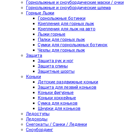
Горнолыжные и сноубордические маски / очки
Горнолыжные и сноубордические шлема
Горные Лыжи
Горнолыжные ботинки
Крепления для горных лыж
Крепления для лыж на авто
Лыжи горные
Палки для горных лыж
Сумки для горнолыжных ботинок
Чехлы для горных лыж
Защита
Защита рук и ног
Защита спины
Защитные шорты
Коньки
Детские раздвижные коньки
Защита для лезвий коньков
Коньки фигурные
Коньки хоккейные
Сумка для коньков
Шнурки для коньков
Ледоступы
Ледоходы
Снегокаты / Санки / Ледянки
Сноубординг