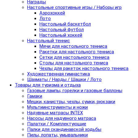
Награды
Настольные спортивные игры / Наборы игр
Аэрохоккей
Лото
Настольный баскетбол
Настольный футбол
Настольный хоккей
Настольный теннис
Мячи для настольного тенниса
Ракетки для настольного тенниса
Сетки для настольного тенниса
Столы для настольного тениса
Чехлы для ракеток настольного тенниса
Художественная гимнастика
Шахматы / Нарды / Шашки / Лото
Товары для туризма и отдыха
Газовые лампы, горелки и газовые баллоны
Гамаки
Мешки, канистры, чехлы, сумки, рюкзаки
Мультиинструменты и ножи
Надувные матрасы INTEX
Насосы для надувного матраса
Палатки / Комплектующие
Палки для скандинавской ходьбы
Пилы, лопаты, умывальники