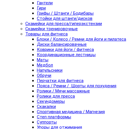
Гантели
Гири
Грифы / Штанги / Бодибары
Стойки для штанги/дисков
Скамейки для пресса/гиперэкстензии
Скамейки тренировочные
Товары для фитнеса
Блоки / Колесо / Ремни для йоги и пилатеса
Диски балансировачные
Коврики для йоги / фитнеса
Координационные лестницы
Маты
Медбол
Напульсники
Обручи
Перчатки для фитнеса
Пояса / Ремни / Шорты для похудения
Ролики / Мячи массажные
Ролики для пресса
Секундомеры
Скакалки
Спортивная медицина / Магнезия
Степ платформы
Суппорты
Упоры для отжимания