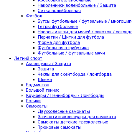
Кроссовки волейбольные
Наколенники волейбольные / Защита
Сетка волейбольная
Футбол
Бутсы футбольные / футзальные / многоши
Гетры футбольные
Насосы и иглы для мячей / свисток / секунд
Перчатки / Щитки для футбола
Форма для футбола
Футбольная атрибутика
Футбольные / футзальные мячи
Летний спорт
Акссесуары / Защита
Защита
Чехлы для скейтборда / лонгборда
Шлема
Бадминтон
Большой теннис
Круизеры / Пенниборды / Лонгборды
Ролики
Самокаты
Двухколесные самокаты
Запчасти и аксессуары для самоката
Самокаты детские трехколесные
Трюковые самокаты