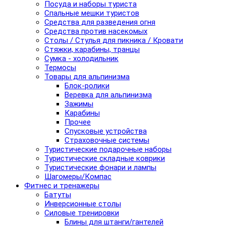
Посуда и наборы туриста
Спальные мешки туристов
Средства для разведения огня
Средства против насекомых
Столы / Стулья для пикника / Кровати
Стяжки, карабины, транцы
Сумка - холодильник
Термосы
Товары для альпинизма
Блок-ролики
Веревка для альпинизма
Зажимы
Карабины
Прочее
Спусковые устройства
Страховочные системы
Туристические подарочные наборы
Туристические складные коврики
Туристические фонари и лампы
Шагомеры/Компас
Фитнес и тренажеры
Батуты
Инверсионные столы
Силовые тренировки
Блины для штанги/гантелей