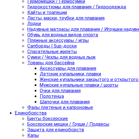
Гермомешки / Гермосумки
Гидрокостюмы для плавания / Гидроодежда
Кайты и трапеции
Ласты, маски, трубки для плавания
Лодки
Надувные матрасы для плавания / Игрушки надув
Обувь для водных видов спорта
Пляжные аксессуары / игры
Сапборды I Sup-доски
Спасательные жилеты
Сумки / Чехлы для водных лыж
Товары для бассейна
Аксессуары для плавания
Детские купальники, плавки
Женские купальники закрытого и открытого
Мужские купальные плавки / шорты
Очки для плавания
Полотенца
Шапочки для плавания
Фалы плетеные и капроновые
Единоборства
Бинты боксерские
Боксерские мешки / Груши / Подвесы
Защита для единоборств
Капы