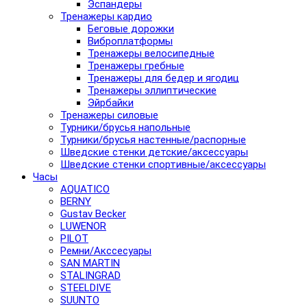
Эспандеры
Тренажеры кардио
Беговые дорожки
Виброплатформы
Тренажеры велосипедные
Тренажеры гребные
Тренажеры для бедер и ягодиц
Тренажеры эллиптические
Эйрбайки
Тренажеры силовые
Турники/брусья напольные
Турники/брусья настенные/распорные
Шведские стенки детские/аксессуары
Шведские стенки спортивные/аксессуары
Часы
AQUATICO
BERNY
Gustav Becker
LUWENOR
PILOT
Pемни/Акссесуары
SAN MARTIN
STALINGRAD
STEELDIVE
SUUNTO