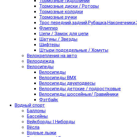
Тормозные гидролинии
Тормозные диски / Роторы
Тормозные колодки
Тормозные ручки
Трос передний,задний,Рубашка,Наконечники,
Флиппер
Цепи / Замок для цепи
Шатуны / Звезды
Шифтеры
Штыри подседельные / Хомуты
Велокрепления на авто
Велоодежда
Велосипеды
Велосипеды
Велосипеды BMX
Велосипеды двухподвесы
Велосипеды детские / подростковые
Велосипеды шоссейные/ Гравийники
Фэтбайк
Водный спорт
Баллоны
Бассейны
Вейкборды I Ниборды
Вёсла
Водные лыжи