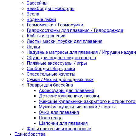
Бассейны
Вейкборды I Ниборды
Вёсла
Водные лыжи
Гермомешки / Гермосумки
Гидрокостюмы для плавания / Гидроодежда
Кайты и трапеции
Ласты, маски, трубки для плавания
Лодки
Надувные матрасы для плавания / Игрушки надув
Обувь для водных видов спорта
Пляжные аксессуары / игры
Сапборды I Sup-доски
Спасательные жилеты
Сумки / Чехлы для водных лыж
Товары для бассейна
Аксессуары для плавания
Детские купальники, плавки
Женские купальники закрытого и открытого
Мужские купальные плавки / шорты
Очки для плавания
Полотенца
Шапочки для плавания
Фалы плетеные и капроновые
Единоборства