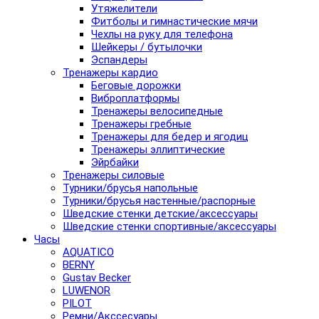
Утяжелители
Фитболы и гимнастические мячи
Чехлы на руку для телефона
Шейкеры / бутылочки
Эспандеры
Тренажеры кардио
Беговые дорожки
Виброплатформы
Тренажеры велосипедные
Тренажеры гребные
Тренажеры для бедер и ягодиц
Тренажеры эллиптические
Эйрбайки
Тренажеры силовые
Турники/брусья напольные
Турники/брусья настенные/распорные
Шведские стенки детские/аксессуары
Шведские стенки спортивные/аксессуары
Часы
AQUATICO
BERNY
Gustav Becker
LUWENOR
PILOT
Pемни/Акссесуары