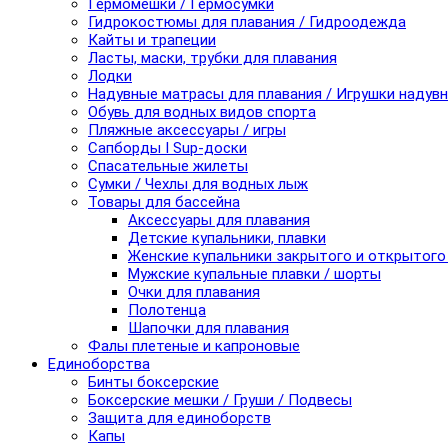
Гермомешки / Гермосумки
Гидрокостюмы для плавания / Гидроодежда
Кайты и трапеции
Ласты, маски, трубки для плавания
Лодки
Надувные матрасы для плавания / Игрушки надув
Обувь для водных видов спорта
Пляжные аксессуары / игры
Сапборды I Sup-доски
Спасательные жилеты
Сумки / Чехлы для водных лыж
Товары для бассейна
Аксессуары для плавания
Детские купальники, плавки
Женские купальники закрытого и открытого
Мужские купальные плавки / шорты
Очки для плавания
Полотенца
Шапочки для плавания
Фалы плетеные и капроновые
Единоборства
Бинты боксерские
Боксерские мешки / Груши / Подвесы
Защита для единоборств
Капы