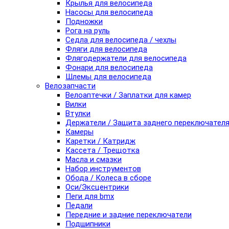
Крылья для велосипеда
Насосы для велосипеда
Подножки
Рога на руль
Седла для велосипеда / чехлы
Фляги для велосипеда
Флягодержатели для велосипеда
Фонари для велосипеда
Шлемы для велосипеда
Велозапчасти
Велоаптечки / Заплатки для камер
Вилки
Втулки
Держатели / Защита заднего переключател
Камеры
Каретки / Катридж
Кассета / Трещотка
Масла и смазки
Набор инструментов
Обода / Колеса в сборе
Оси/Эксцентрики
Пеги для bmx
Педали
Передние и задние переключатели
Подшипники