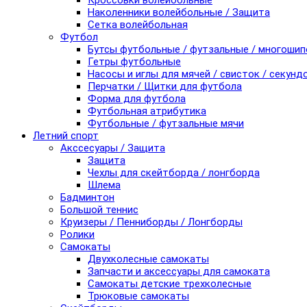
Кроссовки волейбольные
Наколенники волейбольные / Защита
Сетка волейбольная
Футбол
Бутсы футбольные / футзальные / многоши
Гетры футбольные
Насосы и иглы для мячей / свисток / секунд
Перчатки / Щитки для футбола
Форма для футбола
Футбольная атрибутика
Футбольные / футзальные мячи
Летний спорт
Акссесуары / Защита
Защита
Чехлы для скейтборда / лонгборда
Шлема
Бадминтон
Большой теннис
Круизеры / Пенниборды / Лонгборды
Ролики
Самокаты
Двухколесные самокаты
Запчасти и аксессуары для самоката
Самокаты детские трехколесные
Трюковые самокаты