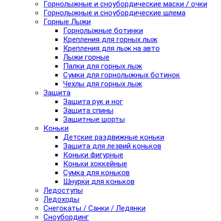
Горнолыжные и сноубордические маски / очки
Горнолыжные и сноубордические шлема
Горные Лыжи
Горнолыжные ботинки
Крепления для горных лыж
Крепления для лыж на авто
Лыжи горные
Палки для горных лыж
Сумки для горнолыжных ботинок
Чехлы для горных лыж
Защита
Защита рук и ног
Защита спины
Защитные шорты
Коньки
Детские раздвижные коньки
Защита для лезвий коньков
Коньки фигурные
Коньки хоккейные
Сумка для коньков
Шнурки для коньков
Ледоступы
Ледоходы
Снегокаты / Санки / Ледянки
Сноубординг