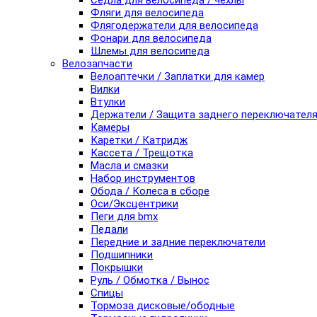
Седла для велосипеда / чехлы
Фляги для велосипеда
Флягодержатели для велосипеда
Фонари для велосипеда
Шлемы для велосипеда
Велозапчасти
Велоаптечки / Заплатки для камер
Вилки
Втулки
Держатели / Защита заднего переключател
Камеры
Каретки / Катридж
Кассета / Трещотка
Масла и смазки
Набор инструментов
Обода / Колеса в сборе
Оси/Эксцентрики
Пеги для bmx
Педали
Передние и задние переключатели
Подшипники
Покрышки
Руль / Обмотка / Вынос
Спицы
Тормоза дисковые/ободные