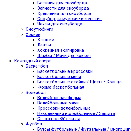
Ботинки для сноуборда
Запчасти для сноуборда
Крепления для сноуборда
Сноуборды мужские и женские
Чехлы для сноуборда
Сноутюбинги
Хоккей
Клюшки
Ленты
Хоккейная экипировка
Шайбы / Мячи для хоккея
Командный спорт
Баскетбол
Баскетбольные кроссовки
Баскетбольные мячи
Баскетбольные стойки / Щиты / Кольца
Форма баскетбольная
Волейбол
Волейбольная форма
Волейбольные мячи
Кроссовки волейбольные
Наколенники волейбольные / Защита
Сетка волейбольная
Футбол
Бутсы футбольные / футзальные / многоши