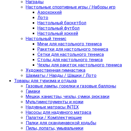
Награды
Настольные спортивные игры / Наборы игр
Аэрохоккей
Лото
Настольный баскетбол
Настольный футбол
Настольный хоккей
Настольный теннис
Мячи для настольного тенниса
Ракетки для настольного тенниса
Сетки для настольного тенниса
Столы для настольного тениса
Чехлы для ракеток настольного тенниса
Художественная гимнастика
Шахматы / Нарды / Шашки / Лото
Товары для туризма и отдыха
Газовые лампы, горелки и газовые баллоны
Гамаки
Мешки, канистры, чехлы, сумки, рюкзаки
Мультиинструменты и ножи
Надувные матрасы INTEX
Насосы для надувного матраса
Палатки / Комплектующие
Палки для скандинавской ходьбы
Пилы, лопаты, умывальники