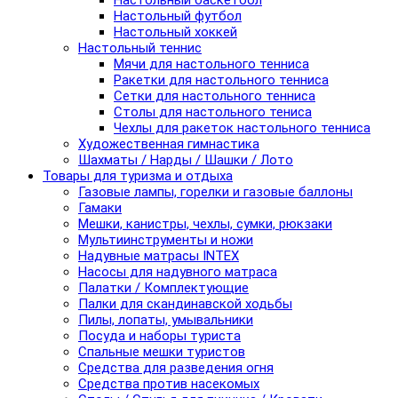
Настольный баскетбол
Настольный футбол
Настольный хоккей
Настольный теннис
Мячи для настольного тенниса
Ракетки для настольного тенниса
Сетки для настольного тенниса
Столы для настольного тениса
Чехлы для ракеток настольного тенниса
Художественная гимнастика
Шахматы / Нарды / Шашки / Лото
Товары для туризма и отдыха
Газовые лампы, горелки и газовые баллоны
Гамаки
Мешки, канистры, чехлы, сумки, рюкзаки
Мультиинструменты и ножи
Надувные матрасы INTEX
Насосы для надувного матраса
Палатки / Комплектующие
Палки для скандинавской ходьбы
Пилы, лопаты, умывальники
Посуда и наборы туриста
Спальные мешки туристов
Средства для разведения огня
Средства против насекомых