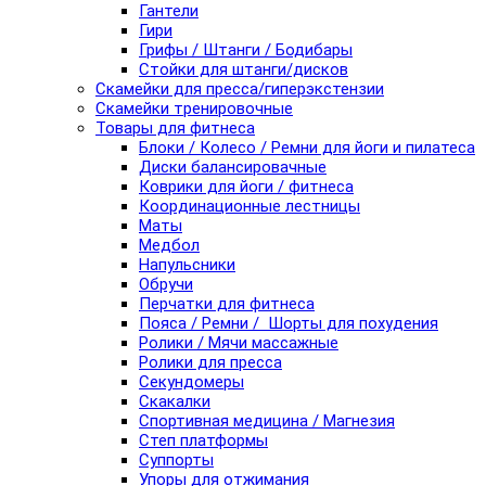
Гантели
Гири
Грифы / Штанги / Бодибары
Стойки для штанги/дисков
Скамейки для пресса/гиперэкстензии
Скамейки тренировочные
Товары для фитнеса
Блоки / Колесо / Ремни для йоги и пилатеса
Диски балансировачные
Коврики для йоги / фитнеса
Координационные лестницы
Маты
Медбол
Напульсники
Обручи
Перчатки для фитнеса
Пояса / Ремни / Шорты для похудения
Ролики / Мячи массажные
Ролики для пресса
Секундомеры
Скакалки
Спортивная медицина / Магнезия
Степ платформы
Суппорты
Упоры для отжимания