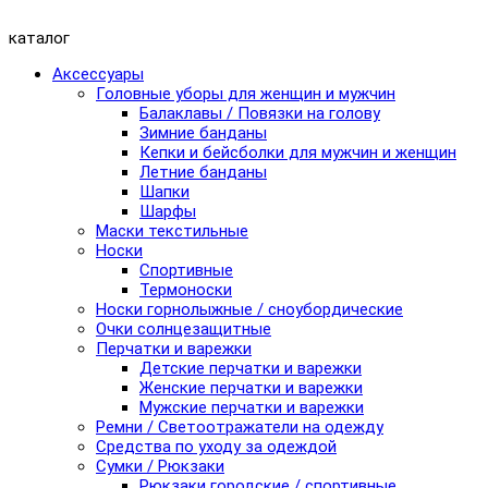
каталог
Аксессуары
Головные уборы для женщин и мужчин
Балаклавы / Повязки на голову
Зимние банданы
Кепки и бейсболки для мужчин и женщин
Летние банданы
Шапки
Шарфы
Маски текстильные
Носки
Спортивные
Термоноски
Носки горнолыжные / сноубордические
Очки солнцезащитные
Перчатки и варежки
Детские перчатки и варежки
Женские перчатки и варежки
Мужские перчатки и варежки
Ремни / Светоотражатели на одежду
Средства по уходу за одеждой
Сумки / Рюкзаки
Рюкзаки городские / спортивные