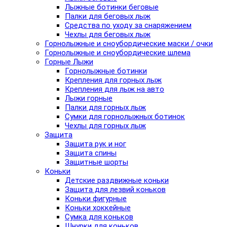
Лыжные ботинки беговые
Палки для беговых лыж
Средства по уходу за снаряжением
Чехлы для беговых лыж
Горнолыжные и сноубордические маски / очки
Горнолыжные и сноубордические шлема
Горные Лыжи
Горнолыжные ботинки
Крепления для горных лыж
Крепления для лыж на авто
Лыжи горные
Палки для горных лыж
Сумки для горнолыжных ботинок
Чехлы для горных лыж
Защита
Защита рук и ног
Защита спины
Защитные шорты
Коньки
Детские раздвижные коньки
Защита для лезвий коньков
Коньки фигурные
Коньки хоккейные
Сумка для коньков
Шнурки для коньков