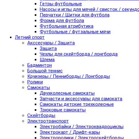
Гетры футбольные
Насосы и иглы для мячей / свисток / секунд
Перчатки / Щитки для футбола
Форма для футбола
Футбольная атрибутика
Футбольные / футзальные мячи
Летний спорт
Акссесуары / Защита
Защита
Чехлы для скейтборда / лонгборда
Шлема
Бадминтон
Большой теннис
Круизеры / Пенниборды / Лонгборды
Ролики
Самокаты
Двухколесные самокаты
Запчасти и аксессуары для самоката
Самокаты детские трехколесные
Трюковые самокаты
Скейтборды
Электротранспорт
Электробайки / Электроквадроциклы
Электрокарт / Дрифт-кары
Электроролики / Электроскейтборды