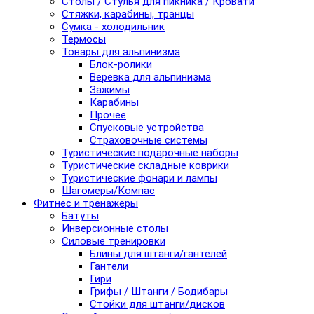
Столы / Стулья для пикника / Кровати
Стяжки, карабины, транцы
Сумка - холодильник
Термосы
Товары для альпинизма
Блок-ролики
Веревка для альпинизма
Зажимы
Карабины
Прочее
Спусковые устройства
Страховочные системы
Туристические подарочные наборы
Туристические складные коврики
Туристические фонари и лампы
Шагомеры/Компас
Фитнес и тренажеры
Батуты
Инверсионные столы
Силовые тренировки
Блины для штанги/гантелей
Гантели
Гири
Грифы / Штанги / Бодибары
Стойки для штанги/дисков