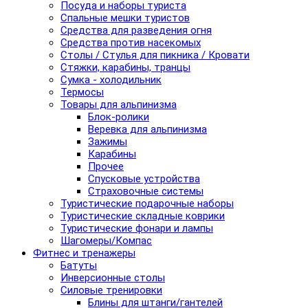
Посуда и наборы туриста
Спальные мешки туристов
Средства для разведения огня
Средства против насекомых
Столы / Стулья для пикника / Кровати
Стяжки, карабины, транцы
Сумка - холодильник
Термосы
Товары для альпинизма
Блок-ролики
Веревка для альпинизма
Зажимы
Карабины
Прочее
Спусковые устройства
Страховочные системы
Туристические подарочные наборы
Туристические складные коврики
Туристические фонари и лампы
Шагомеры/Компас
Фитнес и тренажеры
Батуты
Инверсионные столы
Силовые тренировки
Блины для штанги/гантелей