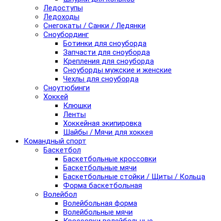
Ледоступы
Ледоходы
Снегокаты / Санки / Ледянки
Сноубординг
Ботинки для сноуборда
Запчасти для сноуборда
Крепления для сноуборда
Сноуборды мужские и женские
Чехлы для сноуборда
Сноутюбинги
Хоккей
Клюшки
Ленты
Хоккейная экипировка
Шайбы / Мячи для хоккея
Командный спорт
Баскетбол
Баскетбольные кроссовки
Баскетбольные мячи
Баскетбольные стойки / Щиты / Кольца
Форма баскетбольная
Волейбол
Волейбольная форма
Волейбольные мячи