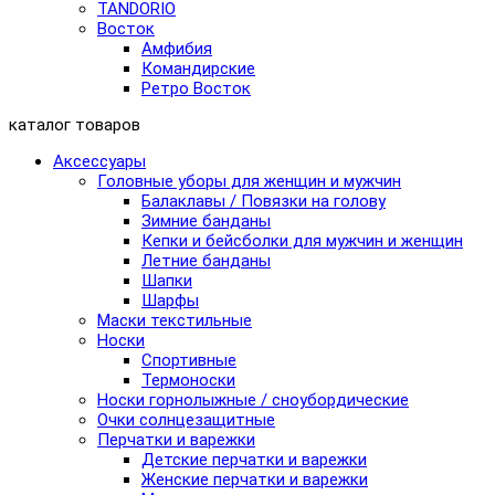
TANDORIO
Восток
Амфибия
Командирские
Ретро Восток
каталог товаров
Аксессуары
Головные уборы для женщин и мужчин
Балаклавы / Повязки на голову
Зимние банданы
Кепки и бейсболки для мужчин и женщин
Летние банданы
Шапки
Шарфы
Маски текстильные
Носки
Спортивные
Термоноски
Носки горнолыжные / сноубордические
Очки солнцезащитные
Перчатки и варежки
Детские перчатки и варежки
Женские перчатки и варежки