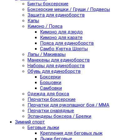
Бинты боксерские
Боксерские мешки / Груши / Подвесы
Защита для единоборств
Капы
Кимоно / Пояса
Кимоно для дзюдо
Кимоно для карате
Пояса для единоборств
Самбо Куртка Шорты
Лапы / Макивары
Манекены для единоборств
Наборы для единоборств
Обувь для единоборств
Боксерки
Борцовки
Самбовки
Одежда для бокса
Перчатки боксерские
Перчатки для рукопашног боя / ММА
Перчатки снарядные
Эспандеры боксера / Брелки
Зимний спорт
Беговые лыжи
Крепления для беговых лыж
Лыжи беговые