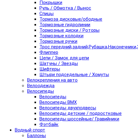
Покрышки
Руль / Обмотка / Вынос
Спицы
Тормоза дисковые/ободные
Тормозные гидролинии
Тормозные диски / Роторы
Тормозные колодки
Тормозные ручки
Трос передний,задний,Рубашка,Наконечники,
Флиппер
Цепи / Замок для цепи
Шатуны / Звезды
Шифтеры
Штыри подседельные / Хомуты
Велокрепления на авто
Велоодежда
Велосипеды
Велосипеды
Велосипеды BMX
Велосипеды двухподвесы
Велосипеды детские / подростковые
Велосипеды шоссейные/ Гравийники
Фэтбайк
Водный спорт
Баллоны