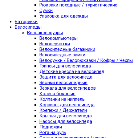
Рюкзаки походные / туристические
Сумки
Упаковка для одежды
Батарейки
Велосипеды
Велоаксессуары
Велокомпьютеры
Велоперчатки
Велосипедные багажники
Велосипедные замки
Велосумки / Велорюкзаки / Кофры / Чехлы
Грипсы для велосипеда
Детские кресла на велосипед
Защита для велосипеда
Звонки велосипедные
Зеркала для велосипедов
Колеса боковые
Колпачки на ниппель
Корзины для велосипеда
Крепежи / Держатели
Крылья для велосипеда
Насосы для велосипеда
Подножки
Рога на руль