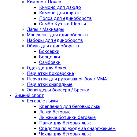
Кимоно / Пояса
Кимоно для дзюдо
Кимоно для карате
Пояса для единоборств
Самбо Куртка Шорты
Лапы / Макивары
Манекены для единоборств
Наборы для единоборств
Обувь для единоборств
Боксерки
Борцовки
Самбовки
Одежда для бокса
Перчатки боксерские
Перчатки для рукопашног боя / ММА
Перчатки снарядные
Эспандеры боксера / Брелки
Зимний спорт
Беговые лыжи
Крепления для беговых лыж
Лыжи беговые
Лыжные ботинки беговые
Палки для беговых лыж
Средства по уходу за снаряжением
Чехлы для беговых лыж