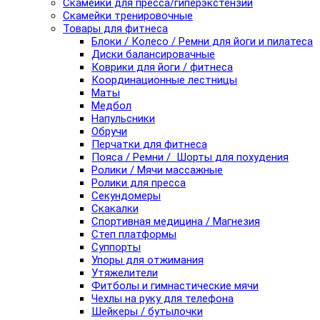
Скамейки для пресса/гиперэкстензии
Скамейки тренировочные
Товары для фитнеса
Блоки / Колесо / Ремни для йоги и пилатеса
Диски балансировачные
Коврики для йоги / фитнеса
Координационные лестницы
Маты
Медбол
Напульсники
Обручи
Перчатки для фитнеса
Пояса / Ремни / Шорты для похудения
Ролики / Мячи массажные
Ролики для пресса
Секундомеры
Скакалки
Спортивная медицина / Магнезия
Степ платформы
Суппорты
Упоры для отжимания
Утяжелители
Фитболы и гимнастические мячи
Чехлы на руку для телефона
Шейкеры / бутылочки