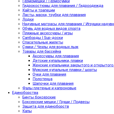
Гермомешки / Гермосумки
Гидрокостюмы для плавания / Гидроодежда
Кайты и трапеции
Ласты, маски, трубки для плавания
Лодки
Надувные матрасы для плавания / Игрушки надув
Обувь для водных видов спорта
Пляжные аксессуары / игры
Сапборды I Sup-доски
Спасательные жилеты
Сумки / Чехлы для водных лыж
Товары для бассейна
Аксессуары для плавания
Детские купальники, плавки
Женские купальники закрытого и открытого
Мужские купальные плавки / шорты
Очки для плавания
Полотенца
Шапочки для плавания
Фалы плетеные и капроновые
Единоборства
Бинты боксерские
Боксерские мешки / Груши / Подвесы
Защита для единоборств
Капы