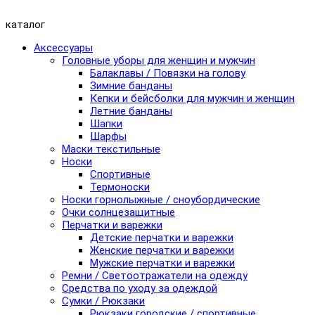
каталог
Аксессуары
Головные уборы для женщин и мужчин
Балаклавы / Повязки на голову
Зимние банданы
Кепки и бейсболки для мужчин и женщин
Летние банданы
Шапки
Шарфы
Маски текстильные
Носки
Спортивные
Термоноски
Носки горнолыжные / сноубордические
Очки солнцезащитные
Перчатки и варежки
Детские перчатки и варежки
Женские перчатки и варежки
Мужские перчатки и варежки
Ремни / Светоотражатели на одежду
Средства по уходу за одеждой
Сумки / Рюкзаки
Рюкзаки городские / спортивные