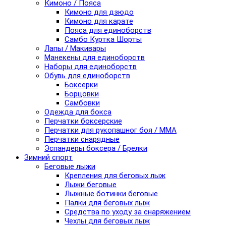
Кимоно / Пояса
Кимоно для дзюдо
Кимоно для карате
Пояса для единоборств
Самбо Куртка Шорты
Лапы / Макивары
Манекены для единоборств
Наборы для единоборств
Обувь для единоборств
Боксерки
Борцовки
Самбовки
Одежда для бокса
Перчатки боксерские
Перчатки для рукопашног боя / ММА
Перчатки снарядные
Эспандеры боксера / Брелки
Зимний спорт
Беговые лыжи
Крепления для беговых лыж
Лыжи беговые
Лыжные ботинки беговые
Палки для беговых лыж
Средства по уходу за снаряжением
Чехлы для беговых лыж