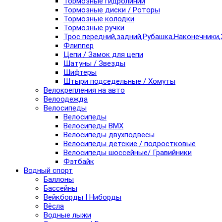
Тормозные гидролинии
Тормозные диски / Роторы
Тормозные колодки
Тормозные ручки
Трос передний,задний,Рубашка,Наконечники,
Флиппер
Цепи / Замок для цепи
Шатуны / Звезды
Шифтеры
Штыри подседельные / Хомуты
Велокрепления на авто
Велоодежда
Велосипеды
Велосипеды
Велосипеды BMX
Велосипеды двухподвесы
Велосипеды детские / подростковые
Велосипеды шоссейные/ Гравийники
Фэтбайк
Водный спорт
Баллоны
Бассейны
Вейкборды I Ниборды
Вёсла
Водные лыжи