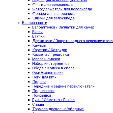
Седла для велосипеда / чехлы
Фляги для велосипеда
Флягодержатели для велосипеда
Фонари для велосипеда
Шлемы для велосипеда
Велозапчасти
Велоаптечки / Заплатки для камер
Вилки
Втулки
Держатели / Защита заднего переключател
Камеры
Каретки / Катридж
Кассета / Трещотка
Масла и смазки
Набор инструментов
Обода / Колеса в сборе
Оси/Эксцентрики
Пеги для bmx
Педали
Передние и задние переключатели
Подшипники
Покрышки
Руль / Обмотка / Вынос
Спицы
Тормоза дисковые/ободные