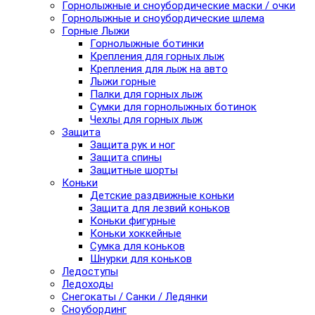
Горнолыжные и сноубордические маски / очки
Горнолыжные и сноубордические шлема
Горные Лыжи
Горнолыжные ботинки
Крепления для горных лыж
Крепления для лыж на авто
Лыжи горные
Палки для горных лыж
Сумки для горнолыжных ботинок
Чехлы для горных лыж
Защита
Защита рук и ног
Защита спины
Защитные шорты
Коньки
Детские раздвижные коньки
Защита для лезвий коньков
Коньки фигурные
Коньки хоккейные
Сумка для коньков
Шнурки для коньков
Ледоступы
Ледоходы
Снегокаты / Санки / Ледянки
Сноубординг