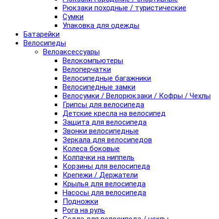
Рюкзаки походные / туристические
Сумки
Упаковка для одежды
Батарейки
Велосипеды
Велоаксессуары
Велокомпьютеры
Велоперчатки
Велосипедные багажники
Велосипедные замки
Велосумки / Велорюкзаки / Кофры / Чехлы
Грипсы для велосипеда
Детские кресла на велосипед
Защита для велосипеда
Звонки велосипедные
Зеркала для велосипедов
Колеса боковые
Колпачки на ниппель
Корзины для велосипеда
Крепежи / Держатели
Крылья для велосипеда
Насосы для велосипеда
Подножки
Рога на руль