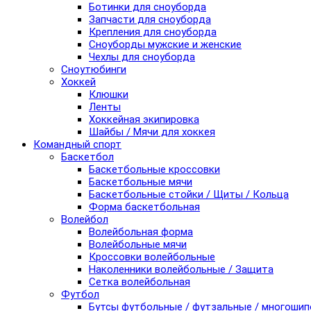
Ботинки для сноуборда
Запчасти для сноуборда
Крепления для сноуборда
Сноуборды мужские и женские
Чехлы для сноуборда
Сноутюбинги
Хоккей
Клюшки
Ленты
Хоккейная экипировка
Шайбы / Мячи для хоккея
Командный спорт
Баскетбол
Баскетбольные кроссовки
Баскетбольные мячи
Баскетбольные стойки / Щиты / Кольца
Форма баскетбольная
Волейбол
Волейбольная форма
Волейбольные мячи
Кроссовки волейбольные
Наколенники волейбольные / Защита
Сетка волейбольная
Футбол
Бутсы футбольные / футзальные / многоши