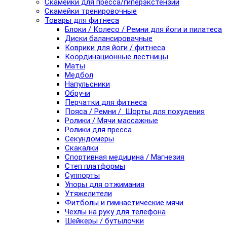
Скамейки для пресса/гиперэкстензии
Скамейки тренировочные
Товары для фитнеса
Блоки / Колесо / Ремни для йоги и пилатеса
Диски балансировачные
Коврики для йоги / фитнеса
Координационные лестницы
Маты
Медбол
Напульсники
Обручи
Перчатки для фитнеса
Пояса / Ремни / Шорты для похудения
Ролики / Мячи массажные
Ролики для пресса
Секундомеры
Скакалки
Спортивная медицина / Магнезия
Степ платформы
Суппорты
Упоры для отжимания
Утяжелители
Фитболы и гимнастические мячи
Чехлы на руку для телефона
Шейкеры / бутылочки