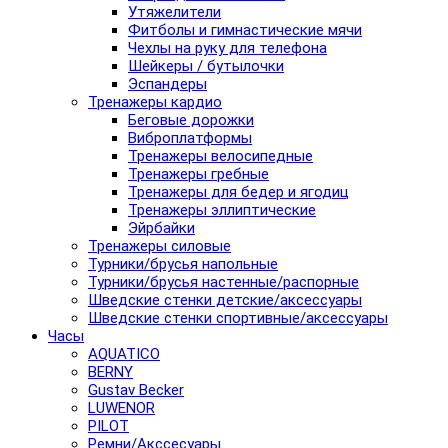
Утяжелители
Фитболы и гимнастические мячи
Чехлы на руку для телефона
Шейкеры / бутылочки
Эспандеры
Тренажеры кардио
Беговые дорожки
Виброплатформы
Тренажеры велосипедные
Тренажеры гребные
Тренажеры для бедер и ягодиц
Тренажеры эллиптические
Эйрбайки
Тренажеры силовые
Турники/брусья напольные
Турники/брусья настенные/распорные
Шведские стенки детские/аксессуары
Шведские стенки спортивные/аксессуары
Часы
AQUATICO
BERNY
Gustav Becker
LUWENOR
PILOT
Pемни/Акссесуары