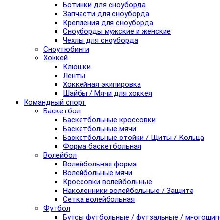
Ботинки для сноуборда
Запчасти для сноуборда
Крепления для сноуборда
Сноуборды мужские и женские
Чехлы для сноуборда
Сноутюбинги
Хоккей
Клюшки
Ленты
Хоккейная экипировка
Шайбы / Мячи для хоккея
Командный спорт
Баскетбол
Баскетбольные кроссовки
Баскетбольные мячи
Баскетбольные стойки / Щиты / Кольца
Форма баскетбольная
Волейбол
Волейбольная форма
Волейбольные мячи
Кроссовки волейбольные
Наколенники волейбольные / Защита
Сетка волейбольная
Футбол
Бутсы футбольные / футзальные / многоши