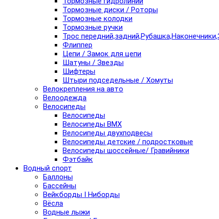
Тормозные гидролинии
Тормозные диски / Роторы
Тормозные колодки
Тормозные ручки
Трос передний,задний,Рубашка,Наконечники,
Флиппер
Цепи / Замок для цепи
Шатуны / Звезды
Шифтеры
Штыри подседельные / Хомуты
Велокрепления на авто
Велоодежда
Велосипеды
Велосипеды
Велосипеды BMX
Велосипеды двухподвесы
Велосипеды детские / подростковые
Велосипеды шоссейные/ Гравийники
Фэтбайк
Водный спорт
Баллоны
Бассейны
Вейкборды I Ниборды
Вёсла
Водные лыжи