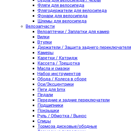
Седла для велосипеда / чехлы
Фляги для велосипеда
Флягодержатели для велосипеда
Фонари для велосипеда
Шлемы для велосипеда
Велозапчасти
Велоаптечки / Заплатки для камер
Вилки
Втулки
Держатели / Защита заднего переключател
Камеры
Каретки / Катридж
Кассета / Трещотка
Масла и смазки
Набор инструментов
Обода / Колеса в сборе
Оси/Эксцентрики
Пеги для bmx
Педали
Передние и задние переключатели
Подшипники
Покрышки
Руль / Обмотка / Вынос
Спицы
Тормоза дисковые/ободные