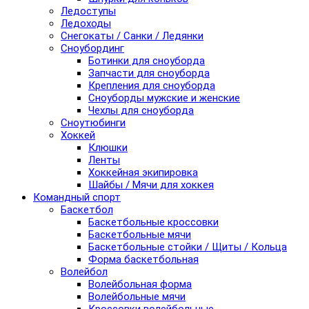
Ледоступы
Ледоходы
Снегокаты / Санки / Ледянки
Сноубординг
Ботинки для сноуборда
Запчасти для сноуборда
Крепления для сноуборда
Сноуборды мужские и женские
Чехлы для сноуборда
Сноутюбинги
Хоккей
Клюшки
Ленты
Хоккейная экипировка
Шайбы / Мячи для хоккея
Командный спорт
Баскетбол
Баскетбольные кроссовки
Баскетбольные мячи
Баскетбольные стойки / Щиты / Кольца
Форма баскетбольная
Волейбол
Волейбольная форма
Волейбольные мячи