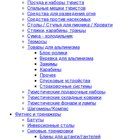
Посуда и наборы туриста
Спальные мешки туристов
Средства для разведения огня
Средства против насекомых
Столы / Стулья для пикника / Кровати
Стяжки, карабины, транцы
Сумка - холодильник
Термосы
Товары для альпинизма
Блок-ролики
Веревка для альпинизма
Зажимы
Карабины
Прочее
Спусковые устройства
Страховочные системы
Туристические подарочные наборы
Туристические складные коврики
Туристические фонари и лампы
Шагомеры/Компас
Фитнес и тренажеры
Батуты
Инверсионные столы
Силовые тренировки
Блины для штанги/гантелей