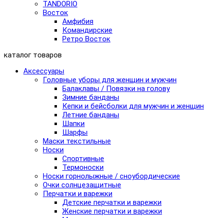
TANDORIO
Восток
Амфибия
Командирские
Ретро Восток
каталог товаров
Аксессуары
Головные уборы для женщин и мужчин
Балаклавы / Повязки на голову
Зимние банданы
Кепки и бейсболки для мужчин и женщин
Летние банданы
Шапки
Шарфы
Маски текстильные
Носки
Спортивные
Термоноски
Носки горнолыжные / сноубордические
Очки солнцезащитные
Перчатки и варежки
Детские перчатки и варежки
Женские перчатки и варежки