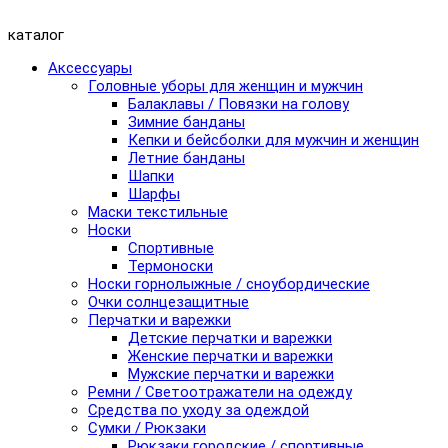
каталог
Аксессуары
Головные уборы для женщин и мужчин
Балаклавы / Повязки на голову
Зимние банданы
Кепки и бейсболки для мужчин и женщин
Летние банданы
Шапки
Шарфы
Маски текстильные
Носки
Спортивные
Термоноски
Носки горнолыжные / сноубордические
Очки солнцезащитные
Перчатки и варежки
Детские перчатки и варежки
Женские перчатки и варежки
Мужские перчатки и варежки
Ремни / Светоотражатели на одежду
Средства по уходу за одеждой
Сумки / Рюкзаки
Рюкзаки городские / спортивные