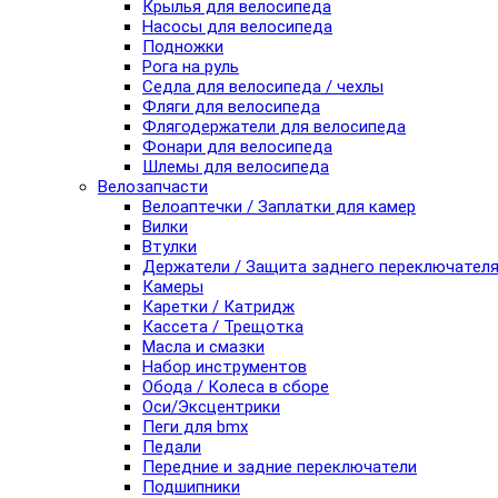
Крылья для велосипеда
Насосы для велосипеда
Подножки
Рога на руль
Седла для велосипеда / чехлы
Фляги для велосипеда
Флягодержатели для велосипеда
Фонари для велосипеда
Шлемы для велосипеда
Велозапчасти
Велоаптечки / Заплатки для камер
Вилки
Втулки
Держатели / Защита заднего переключател
Камеры
Каретки / Катридж
Кассета / Трещотка
Масла и смазки
Набор инструментов
Обода / Колеса в сборе
Оси/Эксцентрики
Пеги для bmx
Педали
Передние и задние переключатели
Подшипники