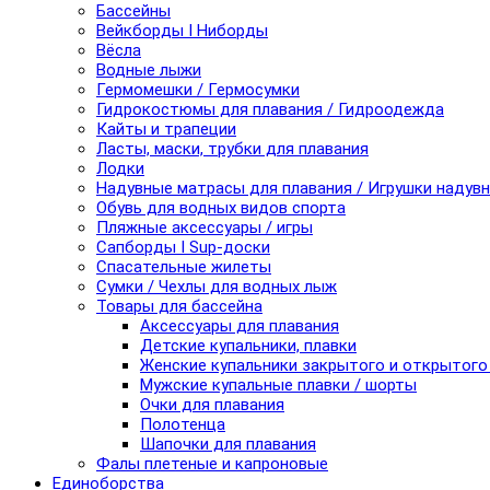
Бассейны
Вейкборды I Ниборды
Вёсла
Водные лыжи
Гермомешки / Гермосумки
Гидрокостюмы для плавания / Гидроодежда
Кайты и трапеции
Ласты, маски, трубки для плавания
Лодки
Надувные матрасы для плавания / Игрушки надув
Обувь для водных видов спорта
Пляжные аксессуары / игры
Сапборды I Sup-доски
Спасательные жилеты
Сумки / Чехлы для водных лыж
Товары для бассейна
Аксессуары для плавания
Детские купальники, плавки
Женские купальники закрытого и открытого
Мужские купальные плавки / шорты
Очки для плавания
Полотенца
Шапочки для плавания
Фалы плетеные и капроновые
Единоборства