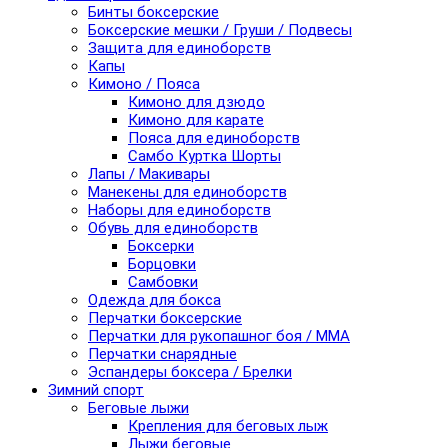
Бинты боксерские
Боксерские мешки / Груши / Подвесы
Защита для единоборств
Капы
Кимоно / Пояса
Кимоно для дзюдо
Кимоно для карате
Пояса для единоборств
Самбо Куртка Шорты
Лапы / Макивары
Манекены для единоборств
Наборы для единоборств
Обувь для единоборств
Боксерки
Борцовки
Самбовки
Одежда для бокса
Перчатки боксерские
Перчатки для рукопашног боя / ММА
Перчатки снарядные
Эспандеры боксера / Брелки
Зимний спорт
Беговые лыжи
Крепления для беговых лыж
Лыжи беговые