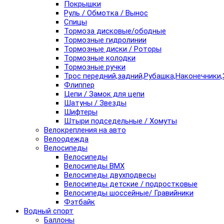
Покрышки
Руль / Обмотка / Вынос
Спицы
Тормоза дисковые/ободные
Тормозные гидролинии
Тормозные диски / Роторы
Тормозные колодки
Тормозные ручки
Трос передний,задний,Рубашка,Наконечники,
Флиппер
Цепи / Замок для цепи
Шатуны / Звезды
Шифтеры
Штыри подседельные / Хомуты
Велокрепления на авто
Велоодежда
Велосипеды
Велосипеды
Велосипеды BMX
Велосипеды двухподвесы
Велосипеды детские / подростковые
Велосипеды шоссейные/ Гравийники
Фэтбайк
Водный спорт
Баллоны