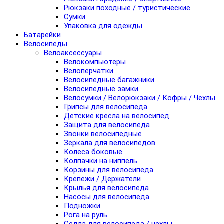
Рюкзаки походные / туристические
Сумки
Упаковка для одежды
Батарейки
Велосипеды
Велоаксессуары
Велокомпьютеры
Велоперчатки
Велосипедные багажники
Велосипедные замки
Велосумки / Велорюкзаки / Кофры / Чехлы
Грипсы для велосипеда
Детские кресла на велосипед
Защита для велосипеда
Звонки велосипедные
Зеркала для велосипедов
Колеса боковые
Колпачки на ниппель
Корзины для велосипеда
Крепежи / Держатели
Крылья для велосипеда
Насосы для велосипеда
Подножки
Рога на руль