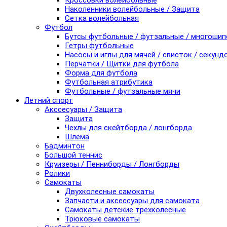
Кроссовки волейбольные
Наколенники волейбольные / Защита
Сетка волейбольная
Футбол
Бутсы футбольные / футзальные / многоши
Гетры футбольные
Насосы и иглы для мячей / свисток / секунд
Перчатки / Щитки для футбола
Форма для футбола
Футбольная атрибутика
Футбольные / футзальные мячи
Летний спорт
Акссесуары / Защита
Защита
Чехлы для скейтборда / лонгборда
Шлема
Бадминтон
Большой теннис
Круизеры / Пенниборды / Лонгборды
Ролики
Самокаты
Двухколесные самокаты
Запчасти и аксессуары для самоката
Самокаты детские трехколесные
Трюковые самокаты