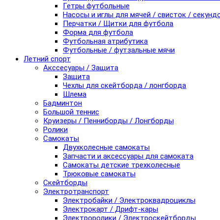
Гетры футбольные
Насосы и иглы для мячей / свисток / секунд
Перчатки / Щитки для футбола
Форма для футбола
Футбольная атрибутика
Футбольные / футзальные мячи
Летний спорт
Акссесуары / Защита
Защита
Чехлы для скейтборда / лонгборда
Шлема
Бадминтон
Большой теннис
Круизеры / Пенниборды / Лонгборды
Ролики
Самокаты
Двухколесные самокаты
Запчасти и аксессуары для самоката
Самокаты детские трехколесные
Трюковые самокаты
Скейтборды
Электротранспорт
Электробайки / Электроквадроциклы
Электрокарт / Дрифт-кары
Электроролики / Электроскейтборды