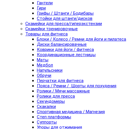
Гантели
Гири
Грифы / Штанги / Бодибары
Стойки для штанги/дисков
Скамейки для пресса/гиперэкстензии
Скамейки тренировочные
Товары для фитнеса
Блоки / Колесо / Ремни для йоги и пилатеса
Диски балансировачные
Коврики для йоги / фитнеса
Координационные лестницы
Маты
Медбол
Напульсники
Обручи
Перчатки для фитнеса
Пояса / Ремни / Шорты для похудения
Ролики / Мячи массажные
Ролики для пресса
Секундомеры
Скакалки
Спортивная медицина / Магнезия
Степ платформы
Суппорты
Упоры для отжимания