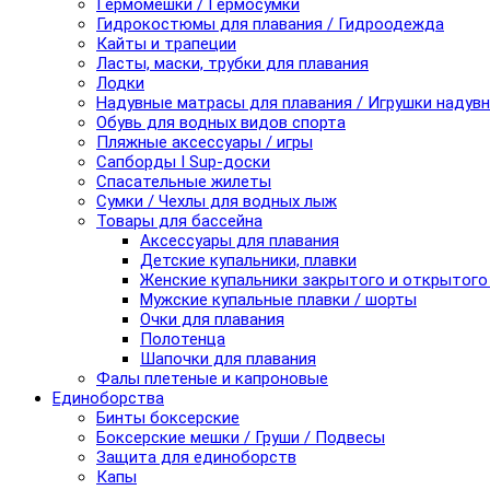
Гермомешки / Гермосумки
Гидрокостюмы для плавания / Гидроодежда
Кайты и трапеции
Ласты, маски, трубки для плавания
Лодки
Надувные матрасы для плавания / Игрушки надув
Обувь для водных видов спорта
Пляжные аксессуары / игры
Сапборды I Sup-доски
Спасательные жилеты
Сумки / Чехлы для водных лыж
Товары для бассейна
Аксессуары для плавания
Детские купальники, плавки
Женские купальники закрытого и открытого
Мужские купальные плавки / шорты
Очки для плавания
Полотенца
Шапочки для плавания
Фалы плетеные и капроновые
Единоборства
Бинты боксерские
Боксерские мешки / Груши / Подвесы
Защита для единоборств
Капы