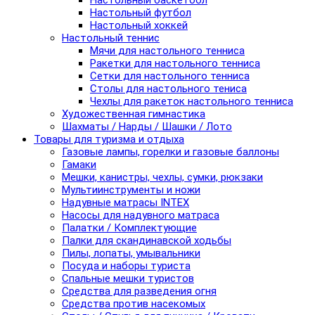
Настольный баскетбол
Настольный футбол
Настольный хоккей
Настольный теннис
Мячи для настольного тенниса
Ракетки для настольного тенниса
Сетки для настольного тенниса
Столы для настольного тениса
Чехлы для ракеток настольного тенниса
Художественная гимнастика
Шахматы / Нарды / Шашки / Лото
Товары для туризма и отдыха
Газовые лампы, горелки и газовые баллоны
Гамаки
Мешки, канистры, чехлы, сумки, рюкзаки
Мультиинструменты и ножи
Надувные матрасы INTEX
Насосы для надувного матраса
Палатки / Комплектующие
Палки для скандинавской ходьбы
Пилы, лопаты, умывальники
Посуда и наборы туриста
Спальные мешки туристов
Средства для разведения огня
Средства против насекомых