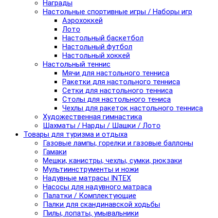
Награды
Настольные спортивные игры / Наборы игр
Аэрохоккей
Лото
Настольный баскетбол
Настольный футбол
Настольный хоккей
Настольный теннис
Мячи для настольного тенниса
Ракетки для настольного тенниса
Сетки для настольного тенниса
Столы для настольного тениса
Чехлы для ракеток настольного тенниса
Художественная гимнастика
Шахматы / Нарды / Шашки / Лото
Товары для туризма и отдыха
Газовые лампы, горелки и газовые баллоны
Гамаки
Мешки, канистры, чехлы, сумки, рюкзаки
Мультиинструменты и ножи
Надувные матрасы INTEX
Насосы для надувного матраса
Палатки / Комплектующие
Палки для скандинавской ходьбы
Пилы, лопаты, умывальники