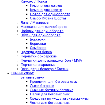
Кимоно / Пояса
Кимоно для дзюдо
Кимоно для карате
Пояса для единоборств
Самбо Куртка Шорты
Лапы / Макивары
Манекены для единоборств
Наборы для единоборств
Обувь для единоборств
Боксерки
Борцовки
Самбовки
Одежда для бокса
Перчатки боксерские
Перчатки для рукопашног боя / ММА
Перчатки снарядные
Эспандеры боксера / Брелки
Зимний спорт
Беговые лыжи
Крепления для беговых лыж
Лыжи беговые
Лыжные ботинки беговые
Палки для беговых лыж
Средства по уходу за снаряжением
Чехлы для беговых лыж