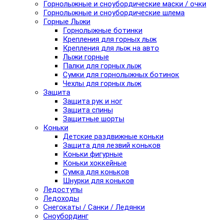
Горнолыжные и сноубордические маски / очки
Горнолыжные и сноубордические шлема
Горные Лыжи
Горнолыжные ботинки
Крепления для горных лыж
Крепления для лыж на авто
Лыжи горные
Палки для горных лыж
Сумки для горнолыжных ботинок
Чехлы для горных лыж
Защита
Защита рук и ног
Защита спины
Защитные шорты
Коньки
Детские раздвижные коньки
Защита для лезвий коньков
Коньки фигурные
Коньки хоккейные
Сумка для коньков
Шнурки для коньков
Ледоступы
Ледоходы
Снегокаты / Санки / Ледянки
Сноубординг