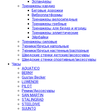
Эспандеры
Тренажеры кардио
Беговые дорожки
Виброплатформы
Тренажеры велосипедные
Тренажеры гребные
Тренажеры для бедер и ягодиц
Тренажеры эллиптические
Эйрбайки
Тренажеры силовые
Турники/брусья напольные
Турники/брусья настенные/распорные
Шведские стенки детские/аксессуары
Шведские стенки спортивные/аксессуары
Часы
AQUATICO
BERNY
Gustav Becker
LUWENOR
PILOT
Pемни/Акссесуары
SAN MARTIN
STALINGRAD
STEELDIVE
SUUNTO