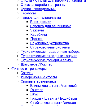
Столы / Стулья для пикника / Кровати
Стяжки, карабины, транцы
Сумка - холодильник
Термосы
Товары для альпинизма
Блок-ролики
Веревка для альпинизма
Зажимы
Карабины
Прочее
Спусковые устройства
Страховочные системы
Туристические подарочные наборы
Туристические складные коврики
Туристические фонари и лампы
Шагомеры/Компас
Фитнес и тренажеры
Батуты
Инверсионные столы
Силовые тренировки
Блины для штанги/гантелей
Гантели
Гири
Грифы / Штанги / Бодибары
Стойки для штанги/дисков