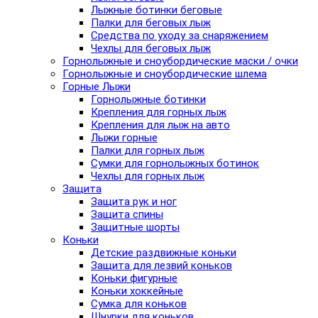
Лыжные ботинки беговые
Палки для беговых лыж
Средства по уходу за снаряжением
Чехлы для беговых лыж
Горнолыжные и сноубордические маски / очки
Горнолыжные и сноубордические шлема
Горные Лыжи
Горнолыжные ботинки
Крепления для горных лыж
Крепления для лыж на авто
Лыжи горные
Палки для горных лыж
Сумки для горнолыжных ботинок
Чехлы для горных лыж
Защита
Защита рук и ног
Защита спины
Защитные шорты
Коньки
Детские раздвижные коньки
Защита для лезвий коньков
Коньки фигурные
Коньки хоккейные
Сумка для коньков
Шнурки для коньков