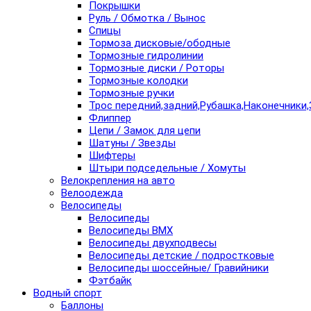
Покрышки
Руль / Обмотка / Вынос
Спицы
Тормоза дисковые/ободные
Тормозные гидролинии
Тормозные диски / Роторы
Тормозные колодки
Тормозные ручки
Трос передний,задний,Рубашка,Наконечники,
Флиппер
Цепи / Замок для цепи
Шатуны / Звезды
Шифтеры
Штыри подседельные / Хомуты
Велокрепления на авто
Велоодежда
Велосипеды
Велосипеды
Велосипеды BMX
Велосипеды двухподвесы
Велосипеды детские / подростковые
Велосипеды шоссейные/ Гравийники
Фэтбайк
Водный спорт
Баллоны