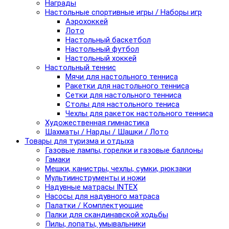
Награды
Настольные спортивные игры / Наборы игр
Аэрохоккей
Лото
Настольный баскетбол
Настольный футбол
Настольный хоккей
Настольный теннис
Мячи для настольного тенниса
Ракетки для настольного тенниса
Сетки для настольного тенниса
Столы для настольного тениса
Чехлы для ракеток настольного тенниса
Художественная гимнастика
Шахматы / Нарды / Шашки / Лото
Товары для туризма и отдыха
Газовые лампы, горелки и газовые баллоны
Гамаки
Мешки, канистры, чехлы, сумки, рюкзаки
Мультиинструменты и ножи
Надувные матрасы INTEX
Насосы для надувного матраса
Палатки / Комплектующие
Палки для скандинавской ходьбы
Пилы, лопаты, умывальники