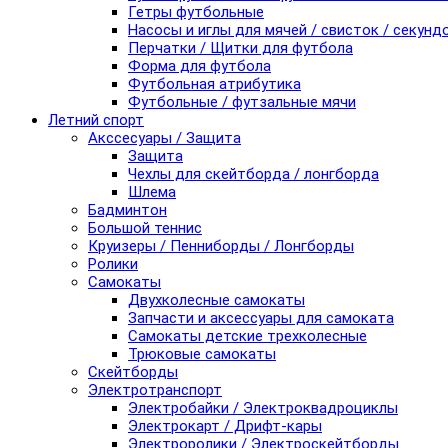
Гетры футбольные
Насосы и иглы для мячей / свисток / секунд
Перчатки / Щитки для футбола
Форма для футбола
Футбольная атрибутика
Футбольные / футзальные мячи
Летний спорт
Акссесуары / Защита
Защита
Чехлы для скейтборда / лонгборда
Шлема
Бадминтон
Большой теннис
Круизеры / Пенниборды / Лонгборды
Ролики
Самокаты
Двухколесные самокаты
Запчасти и аксессуары для самоката
Самокаты детские трехколесные
Трюковые самокаты
Скейтборды
Электротранспорт
Электробайки / Электроквадроциклы
Электрокарт / Дрифт-кары
Электроролики / Электроскейтборды