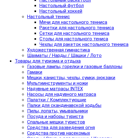
Настольный баскетбол
Настольный футбол
Настольный хоккей
Настольный теннис
Мячи для настольного тенниса
Ракетки для настольного тенниса
Сетки для настольного тенниса
Столы для настольного тениса
Чехлы для ракеток настольного тенниса
Художественная гимнастика
Шахматы / Нарды / Шашки / Лото
Товары для туризма и отдыха
Газовые лампы, горелки и газовые баллоны
Гамаки
Мешки, канистры, чехлы, сумки, рюкзаки
Мультиинструменты и ножи
Надувные матрасы INTEX
Насосы для надувного матраса
Палатки / Комплектующие
Палки для скандинавской ходьбы
Пилы, лопаты, умывальники
Посуда и наборы туриста
Спальные мешки туристов
Средства для разведения огня
Средства против насекомых