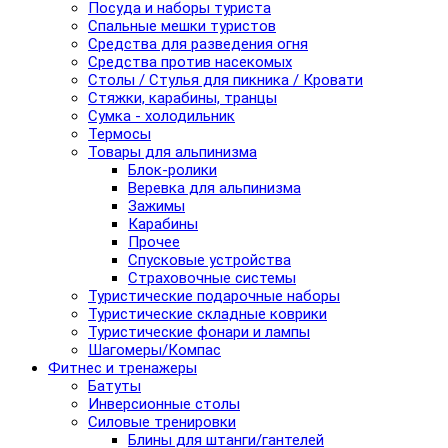
Посуда и наборы туриста
Спальные мешки туристов
Средства для разведения огня
Средства против насекомых
Столы / Стулья для пикника / Кровати
Стяжки, карабины, транцы
Сумка - холодильник
Термосы
Товары для альпинизма
Блок-ролики
Веревка для альпинизма
Зажимы
Карабины
Прочее
Спусковые устройства
Страховочные системы
Туристические подарочные наборы
Туристические складные коврики
Туристические фонари и лампы
Шагомеры/Компас
Фитнес и тренажеры
Батуты
Инверсионные столы
Силовые тренировки
Блины для штанги/гантелей