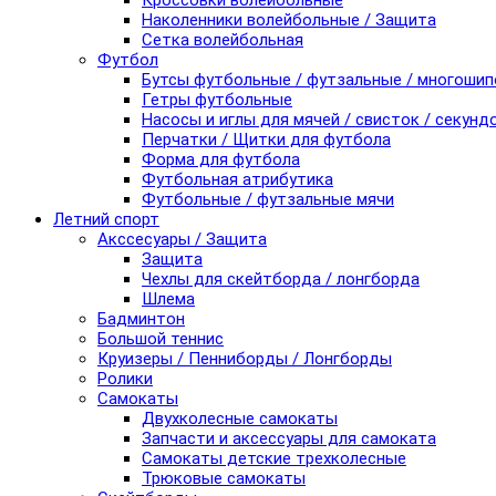
Кроссовки волейбольные
Наколенники волейбольные / Защита
Сетка волейбольная
Футбол
Бутсы футбольные / футзальные / многоши
Гетры футбольные
Насосы и иглы для мячей / свисток / секунд
Перчатки / Щитки для футбола
Форма для футбола
Футбольная атрибутика
Футбольные / футзальные мячи
Летний спорт
Акссесуары / Защита
Защита
Чехлы для скейтборда / лонгборда
Шлема
Бадминтон
Большой теннис
Круизеры / Пенниборды / Лонгборды
Ролики
Самокаты
Двухколесные самокаты
Запчасти и аксессуары для самоката
Самокаты детские трехколесные
Трюковые самокаты