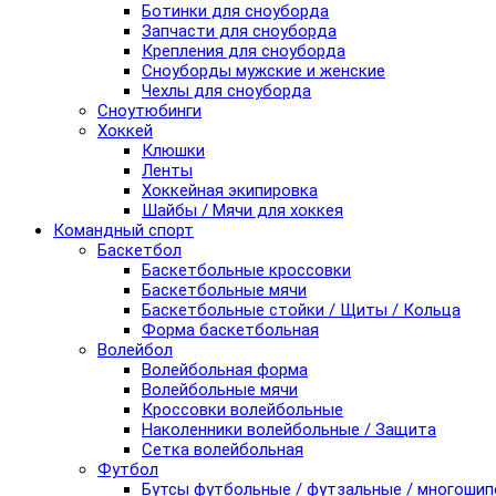
Ботинки для сноуборда
Запчасти для сноуборда
Крепления для сноуборда
Сноуборды мужские и женские
Чехлы для сноуборда
Сноутюбинги
Хоккей
Клюшки
Ленты
Хоккейная экипировка
Шайбы / Мячи для хоккея
Командный спорт
Баскетбол
Баскетбольные кроссовки
Баскетбольные мячи
Баскетбольные стойки / Щиты / Кольца
Форма баскетбольная
Волейбол
Волейбольная форма
Волейбольные мячи
Кроссовки волейбольные
Наколенники волейбольные / Защита
Сетка волейбольная
Футбол
Бутсы футбольные / футзальные / многоши