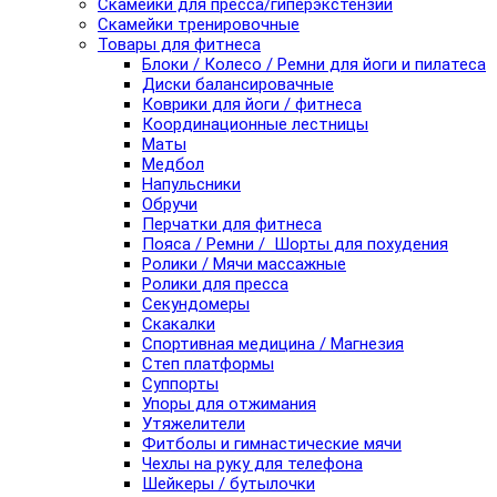
Скамейки для пресса/гиперэкстензии
Скамейки тренировочные
Товары для фитнеса
Блоки / Колесо / Ремни для йоги и пилатеса
Диски балансировачные
Коврики для йоги / фитнеса
Координационные лестницы
Маты
Медбол
Напульсники
Обручи
Перчатки для фитнеса
Пояса / Ремни / Шорты для похудения
Ролики / Мячи массажные
Ролики для пресса
Секундомеры
Скакалки
Спортивная медицина / Магнезия
Степ платформы
Суппорты
Упоры для отжимания
Утяжелители
Фитболы и гимнастические мячи
Чехлы на руку для телефона
Шейкеры / бутылочки