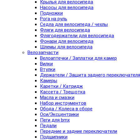
Крылья для велосипеда
Насосы для велосипеда
Подножки
Рога на руль
Седла для велосипеда / чехлы
Фляги для велосипеда
Флягодержатели для велосипеда
Фонари для велосипеда
Шлемы для велосипеда
Велозапчасти
Велоаптечки / Заплатки для камер
Вилки
Втулки
Держатели / Защита заднего переключател
Камеры
Каретки / Катридж
Кассета / Трещотка
Масла и смазки
Набор инструментов
Обода / Колеса в сборе
Оси/Эксцентрики
Пеги для bmx
Педали
Передние и задние переключатели
Подшипники