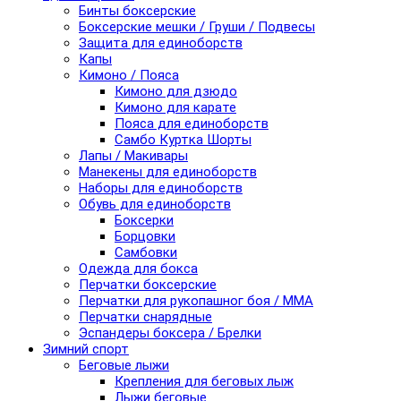
Бинты боксерские
Боксерские мешки / Груши / Подвесы
Защита для единоборств
Капы
Кимоно / Пояса
Кимоно для дзюдо
Кимоно для карате
Пояса для единоборств
Самбо Куртка Шорты
Лапы / Макивары
Манекены для единоборств
Наборы для единоборств
Обувь для единоборств
Боксерки
Борцовки
Самбовки
Одежда для бокса
Перчатки боксерские
Перчатки для рукопашног боя / ММА
Перчатки снарядные
Эспандеры боксера / Брелки
Зимний спорт
Беговые лыжи
Крепления для беговых лыж
Лыжи беговые