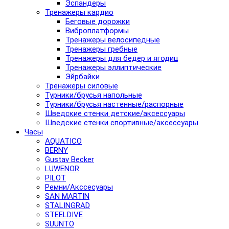
Эспандеры
Тренажеры кардио
Беговые дорожки
Виброплатформы
Тренажеры велосипедные
Тренажеры гребные
Тренажеры для бедер и ягодиц
Тренажеры эллиптические
Эйрбайки
Тренажеры силовые
Турники/брусья напольные
Турники/брусья настенные/распорные
Шведские стенки детские/аксессуары
Шведские стенки спортивные/аксессуары
Часы
AQUATICO
BERNY
Gustav Becker
LUWENOR
PILOT
Pемни/Акссесуары
SAN MARTIN
STALINGRAD
STEELDIVE
SUUNTO