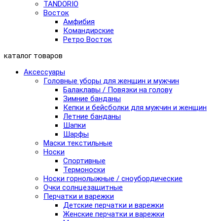
TANDORIO
Восток
Амфибия
Командирские
Ретро Восток
каталог товаров
Аксессуары
Головные уборы для женщин и мужчин
Балаклавы / Повязки на голову
Зимние банданы
Кепки и бейсболки для мужчин и женщин
Летние банданы
Шапки
Шарфы
Маски текстильные
Носки
Спортивные
Термоноски
Носки горнолыжные / сноубордические
Очки солнцезащитные
Перчатки и варежки
Детские перчатки и варежки
Женские перчатки и варежки