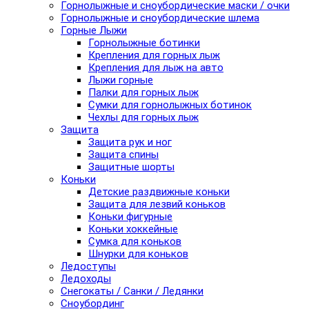
Горнолыжные и сноубордические маски / очки
Горнолыжные и сноубордические шлема
Горные Лыжи
Горнолыжные ботинки
Крепления для горных лыж
Крепления для лыж на авто
Лыжи горные
Палки для горных лыж
Сумки для горнолыжных ботинок
Чехлы для горных лыж
Защита
Защита рук и ног
Защита спины
Защитные шорты
Коньки
Детские раздвижные коньки
Защита для лезвий коньков
Коньки фигурные
Коньки хоккейные
Сумка для коньков
Шнурки для коньков
Ледоступы
Ледоходы
Снегокаты / Санки / Ледянки
Сноубординг