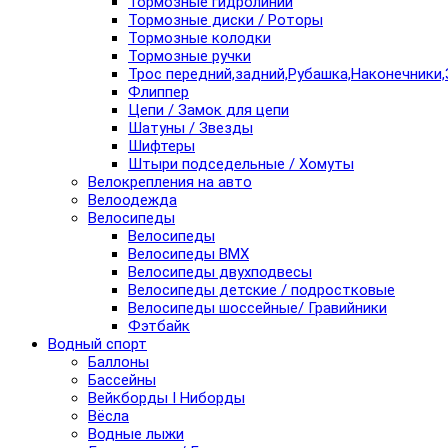
Тормозные гидролинии
Тормозные диски / Роторы
Тормозные колодки
Тормозные ручки
Трос передний,задний,Рубашка,Наконечники,
Флиппер
Цепи / Замок для цепи
Шатуны / Звезды
Шифтеры
Штыри подседельные / Хомуты
Велокрепления на авто
Велоодежда
Велосипеды
Велосипеды
Велосипеды BMX
Велосипеды двухподвесы
Велосипеды детские / подростковые
Велосипеды шоссейные/ Гравийники
Фэтбайк
Водный спорт
Баллоны
Бассейны
Вейкборды I Ниборды
Вёсла
Водные лыжи