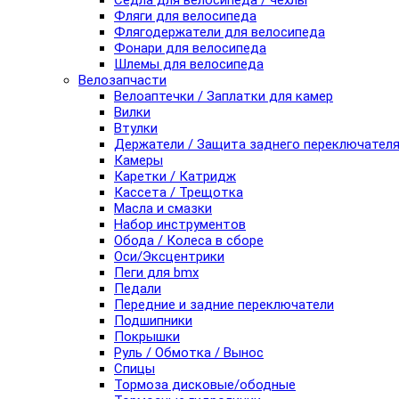
Седла для велосипеда / чехлы
Фляги для велосипеда
Флягодержатели для велосипеда
Фонари для велосипеда
Шлемы для велосипеда
Велозапчасти
Велоаптечки / Заплатки для камер
Вилки
Втулки
Держатели / Защита заднего переключател
Камеры
Каретки / Катридж
Кассета / Трещотка
Масла и смазки
Набор инструментов
Обода / Колеса в сборе
Оси/Эксцентрики
Пеги для bmx
Педали
Передние и задние переключатели
Подшипники
Покрышки
Руль / Обмотка / Вынос
Спицы
Тормоза дисковые/ободные