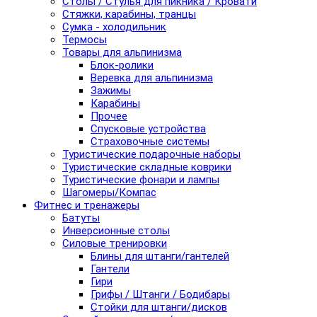
Столы / Стулья для пикника / Кровати
Стяжки, карабины, транцы
Сумка - холодильник
Термосы
Товары для альпинизма
Блок-ролики
Веревка для альпинизма
Зажимы
Карабины
Прочее
Спусковые устройства
Страховочные системы
Туристические подарочные наборы
Туристические складные коврики
Туристические фонари и лампы
Шагомеры/Компас
Фитнес и тренажеры
Батуты
Инверсионные столы
Силовые тренировки
Блины для штанги/гантелей
Гантели
Гири
Грифы / Штанги / Бодибары
Стойки для штанги/дисков