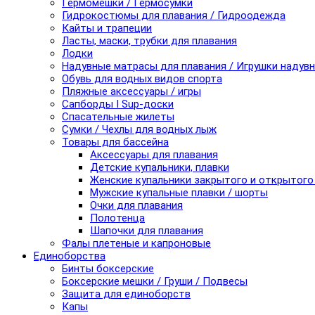
Гермомешки / Гермосумки
Гидрокостюмы для плавания / Гидроодежда
Кайты и трапеции
Ласты, маски, трубки для плавания
Лодки
Надувные матрасы для плавания / Игрушки надув
Обувь для водных видов спорта
Пляжные аксессуары / игры
Сапборды I Sup-доски
Спасательные жилеты
Сумки / Чехлы для водных лыж
Товары для бассейна
Аксессуары для плавания
Детские купальники, плавки
Женские купальники закрытого и открытого
Мужские купальные плавки / шорты
Очки для плавания
Полотенца
Шапочки для плавания
Фалы плетеные и капроновые
Единоборства
Бинты боксерские
Боксерские мешки / Груши / Подвесы
Защита для единоборств
Капы