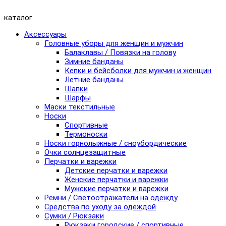
каталог
Аксессуары
Головные уборы для женщин и мужчин
Балаклавы / Повязки на голову
Зимние банданы
Кепки и бейсболки для мужчин и женщин
Летние банданы
Шапки
Шарфы
Маски текстильные
Носки
Спортивные
Термоноски
Носки горнолыжные / сноубордические
Очки солнцезащитные
Перчатки и варежки
Детские перчатки и варежки
Женские перчатки и варежки
Мужские перчатки и варежки
Ремни / Светоотражатели на одежду
Средства по уходу за одеждой
Сумки / Рюкзаки
Рюкзаки городские / спортивные