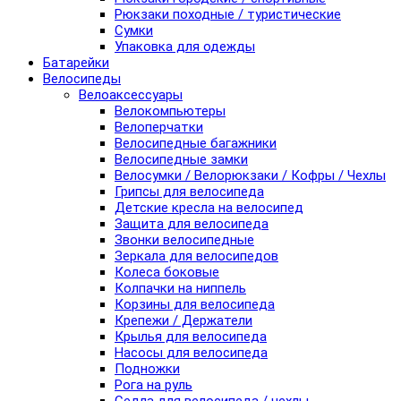
Рюкзаки походные / туристические
Сумки
Упаковка для одежды
Батарейки
Велосипеды
Велоаксессуары
Велокомпьютеры
Велоперчатки
Велосипедные багажники
Велосипедные замки
Велосумки / Велорюкзаки / Кофры / Чехлы
Грипсы для велосипеда
Детские кресла на велосипед
Защита для велосипеда
Звонки велосипедные
Зеркала для велосипедов
Колеса боковые
Колпачки на ниппель
Корзины для велосипеда
Крепежи / Держатели
Крылья для велосипеда
Насосы для велосипеда
Подножки
Рога на руль