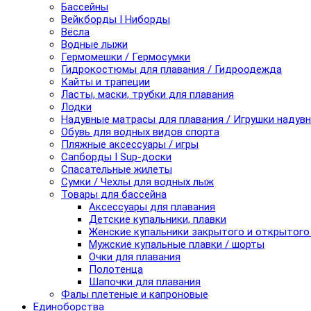
Бассейны
Вейкборды I Ниборды
Вёсла
Водные лыжи
Гермомешки / Гермосумки
Гидрокостюмы для плавания / Гидроодежда
Кайты и трапеции
Ласты, маски, трубки для плавания
Лодки
Надувные матрасы для плавания / Игрушки надув
Обувь для водных видов спорта
Пляжные аксессуары / игры
Сапборды I Sup-доски
Спасательные жилеты
Сумки / Чехлы для водных лыж
Товары для бассейна
Аксессуары для плавания
Детские купальники, плавки
Женские купальники закрытого и открытого
Мужские купальные плавки / шорты
Очки для плавания
Полотенца
Шапочки для плавания
Фалы плетеные и капроновые
Единоборства