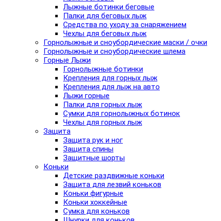
Лыжные ботинки беговые
Палки для беговых лыж
Средства по уходу за снаряжением
Чехлы для беговых лыж
Горнолыжные и сноубордические маски / очки
Горнолыжные и сноубордические шлема
Горные Лыжи
Горнолыжные ботинки
Крепления для горных лыж
Крепления для лыж на авто
Лыжи горные
Палки для горных лыж
Сумки для горнолыжных ботинок
Чехлы для горных лыж
Защита
Защита рук и ног
Защита спины
Защитные шорты
Коньки
Детские раздвижные коньки
Защита для лезвий коньков
Коньки фигурные
Коньки хоккейные
Сумка для коньков
Шнурки для коньков