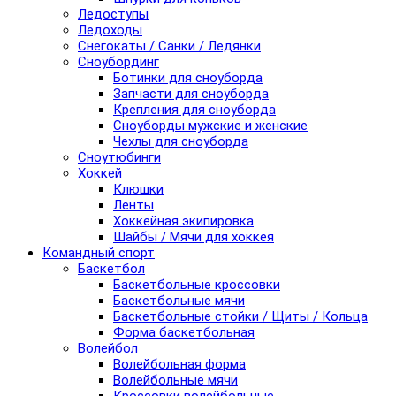
Ледоступы
Ледоходы
Снегокаты / Санки / Ледянки
Сноубординг
Ботинки для сноуборда
Запчасти для сноуборда
Крепления для сноуборда
Сноуборды мужские и женские
Чехлы для сноуборда
Сноутюбинги
Хоккей
Клюшки
Ленты
Хоккейная экипировка
Шайбы / Мячи для хоккея
Командный спорт
Баскетбол
Баскетбольные кроссовки
Баскетбольные мячи
Баскетбольные стойки / Щиты / Кольца
Форма баскетбольная
Волейбол
Волейбольная форма
Волейбольные мячи