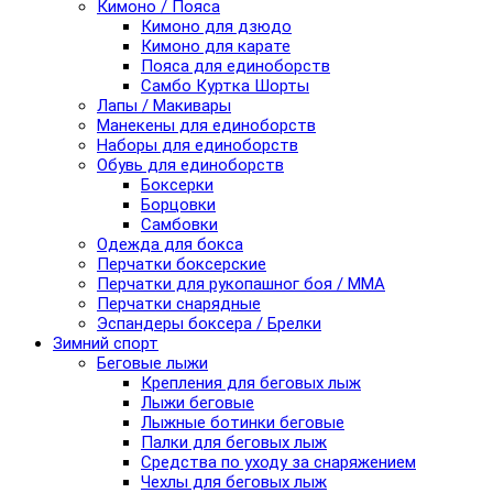
Кимоно / Пояса
Кимоно для дзюдо
Кимоно для карате
Пояса для единоборств
Самбо Куртка Шорты
Лапы / Макивары
Манекены для единоборств
Наборы для единоборств
Обувь для единоборств
Боксерки
Борцовки
Самбовки
Одежда для бокса
Перчатки боксерские
Перчатки для рукопашног боя / ММА
Перчатки снарядные
Эспандеры боксера / Брелки
Зимний спорт
Беговые лыжи
Крепления для беговых лыж
Лыжи беговые
Лыжные ботинки беговые
Палки для беговых лыж
Средства по уходу за снаряжением
Чехлы для беговых лыж