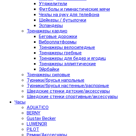
Утяжелители
Фитболы и гимнастические мячи
Чехлы на руку для телефона
Шейкеры / бутылочки
Эспандеры
Тренажеры кардио
Беговые дорожки
Виброплатформы
Тренажеры велосипедные
Тренажеры гребные
Тренажеры для бедер и ягодиц
Тренажеры эллиптические
Эйрбайки
Тренажеры силовые
Турники/брусья напольные
Турники/брусья настенные/распорные
Шведские стенки детские/аксессуары
Шведские стенки спортивные/аксессуары
Часы
AQUATICO
BERNY
Gustav Becker
LUWENOR
PILOT
Pемни/Акссесуары