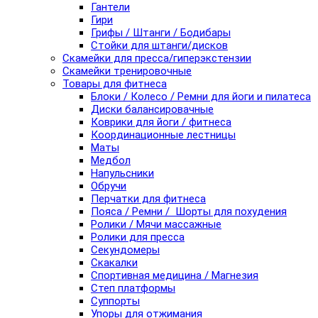
Гантели
Гири
Грифы / Штанги / Бодибары
Стойки для штанги/дисков
Скамейки для пресса/гиперэкстензии
Скамейки тренировочные
Товары для фитнеса
Блоки / Колесо / Ремни для йоги и пилатеса
Диски балансировачные
Коврики для йоги / фитнеса
Координационные лестницы
Маты
Медбол
Напульсники
Обручи
Перчатки для фитнеса
Пояса / Ремни / Шорты для похудения
Ролики / Мячи массажные
Ролики для пресса
Секундомеры
Скакалки
Спортивная медицина / Магнезия
Степ платформы
Суппорты
Упоры для отжимания