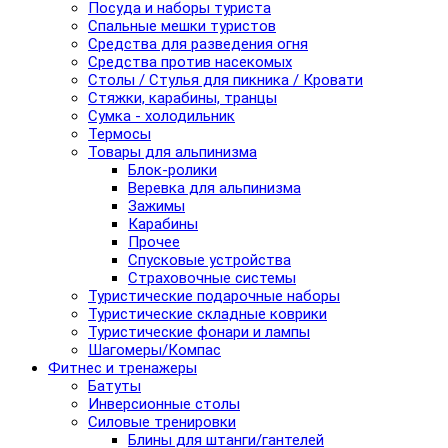
Посуда и наборы туриста
Спальные мешки туристов
Средства для разведения огня
Средства против насекомых
Столы / Стулья для пикника / Кровати
Стяжки, карабины, транцы
Сумка - холодильник
Термосы
Товары для альпинизма
Блок-ролики
Веревка для альпинизма
Зажимы
Карабины
Прочее
Спусковые устройства
Страховочные системы
Туристические подарочные наборы
Туристические складные коврики
Туристические фонари и лампы
Шагомеры/Компас
Фитнес и тренажеры
Батуты
Инверсионные столы
Силовые тренировки
Блины для штанги/гантелей