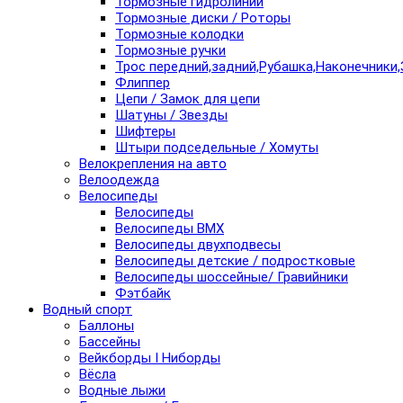
Тормозные гидролинии
Тормозные диски / Роторы
Тормозные колодки
Тормозные ручки
Трос передний,задний,Рубашка,Наконечники,
Флиппер
Цепи / Замок для цепи
Шатуны / Звезды
Шифтеры
Штыри подседельные / Хомуты
Велокрепления на авто
Велоодежда
Велосипеды
Велосипеды
Велосипеды BMX
Велосипеды двухподвесы
Велосипеды детские / подростковые
Велосипеды шоссейные/ Гравийники
Фэтбайк
Водный спорт
Баллоны
Бассейны
Вейкборды I Ниборды
Вёсла
Водные лыжи