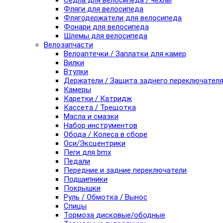
Седла для велосипеда / чехлы
Фляги для велосипеда
Флягодержатели для велосипеда
Фонари для велосипеда
Шлемы для велосипеда
Велозапчасти
Велоаптечки / Заплатки для камер
Вилки
Втулки
Держатели / Защита заднего переключател
Камеры
Каретки / Катридж
Кассета / Трещотка
Масла и смазки
Набор инструментов
Обода / Колеса в сборе
Оси/Эксцентрики
Пеги для bmx
Педали
Передние и задние переключатели
Подшипники
Покрышки
Руль / Обмотка / Вынос
Спицы
Тормоза дисковые/ободные