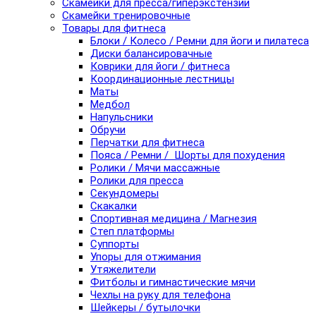
Скамейки для пресса/гиперэкстензии
Скамейки тренировочные
Товары для фитнеса
Блоки / Колесо / Ремни для йоги и пилатеса
Диски балансировачные
Коврики для йоги / фитнеса
Координационные лестницы
Маты
Медбол
Напульсники
Обручи
Перчатки для фитнеса
Пояса / Ремни / Шорты для похудения
Ролики / Мячи массажные
Ролики для пресса
Секундомеры
Скакалки
Спортивная медицина / Магнезия
Степ платформы
Суппорты
Упоры для отжимания
Утяжелители
Фитболы и гимнастические мячи
Чехлы на руку для телефона
Шейкеры / бутылочки