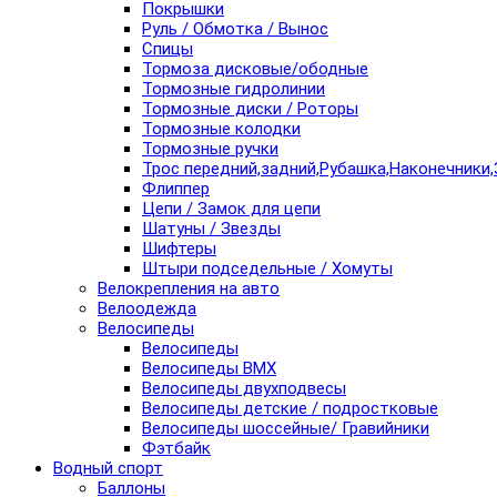
Покрышки
Руль / Обмотка / Вынос
Спицы
Тормоза дисковые/ободные
Тормозные гидролинии
Тормозные диски / Роторы
Тормозные колодки
Тормозные ручки
Трос передний,задний,Рубашка,Наконечники,
Флиппер
Цепи / Замок для цепи
Шатуны / Звезды
Шифтеры
Штыри подседельные / Хомуты
Велокрепления на авто
Велоодежда
Велосипеды
Велосипеды
Велосипеды BMX
Велосипеды двухподвесы
Велосипеды детские / подростковые
Велосипеды шоссейные/ Гравийники
Фэтбайк
Водный спорт
Баллоны