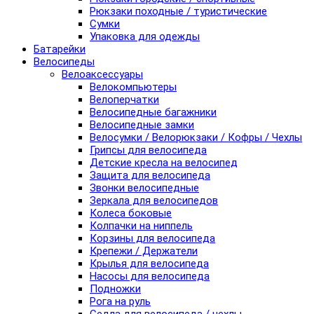
Рюкзаки походные / туристические
Сумки
Упаковка для одежды
Батарейки
Велосипеды
Велоаксессуары
Велокомпьютеры
Велоперчатки
Велосипедные багажники
Велосипедные замки
Велосумки / Велорюкзаки / Кофры / Чехлы
Грипсы для велосипеда
Детские кресла на велосипед
Защита для велосипеда
Звонки велосипедные
Зеркала для велосипедов
Колеса боковые
Колпачки на ниппель
Корзины для велосипеда
Крепежи / Держатели
Крылья для велосипеда
Насосы для велосипеда
Подножки
Рога на руль