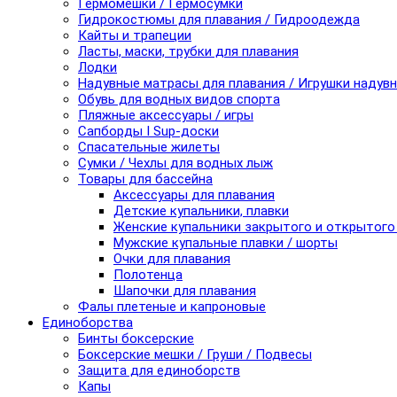
Гермомешки / Гермосумки
Гидрокостюмы для плавания / Гидроодежда
Кайты и трапеции
Ласты, маски, трубки для плавания
Лодки
Надувные матрасы для плавания / Игрушки надув
Обувь для водных видов спорта
Пляжные аксессуары / игры
Сапборды I Sup-доски
Спасательные жилеты
Сумки / Чехлы для водных лыж
Товары для бассейна
Аксессуары для плавания
Детские купальники, плавки
Женские купальники закрытого и открытого
Мужские купальные плавки / шорты
Очки для плавания
Полотенца
Шапочки для плавания
Фалы плетеные и капроновые
Единоборства
Бинты боксерские
Боксерские мешки / Груши / Подвесы
Защита для единоборств
Капы