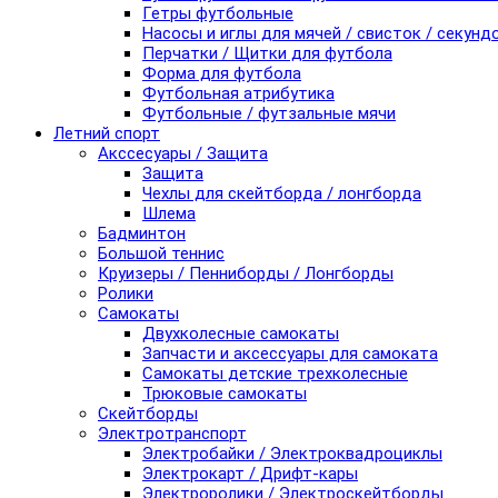
Гетры футбольные
Насосы и иглы для мячей / свисток / секунд
Перчатки / Щитки для футбола
Форма для футбола
Футбольная атрибутика
Футбольные / футзальные мячи
Летний спорт
Акссесуары / Защита
Защита
Чехлы для скейтборда / лонгборда
Шлема
Бадминтон
Большой теннис
Круизеры / Пенниборды / Лонгборды
Ролики
Самокаты
Двухколесные самокаты
Запчасти и аксессуары для самоката
Самокаты детские трехколесные
Трюковые самокаты
Скейтборды
Электротранспорт
Электробайки / Электроквадроциклы
Электрокарт / Дрифт-кары
Электроролики / Электроскейтборды