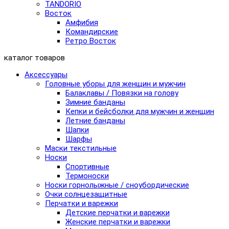
TANDORIO
Восток
Амфибия
Командирские
Ретро Восток
каталог товаров
Аксессуары
Головные уборы для женщин и мужчин
Балаклавы / Повязки на голову
Зимние банданы
Кепки и бейсболки для мужчин и женщин
Летние банданы
Шапки
Шарфы
Маски текстильные
Носки
Спортивные
Термоноски
Носки горнолыжные / сноубордические
Очки солнцезащитные
Перчатки и варежки
Детские перчатки и варежки
Женские перчатки и варежки