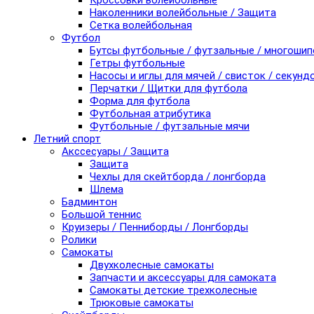
Кроссовки волейбольные
Наколенники волейбольные / Защита
Сетка волейбольная
Футбол
Бутсы футбольные / футзальные / многоши
Гетры футбольные
Насосы и иглы для мячей / свисток / секунд
Перчатки / Щитки для футбола
Форма для футбола
Футбольная атрибутика
Футбольные / футзальные мячи
Летний спорт
Акссесуары / Защита
Защита
Чехлы для скейтборда / лонгборда
Шлема
Бадминтон
Большой теннис
Круизеры / Пенниборды / Лонгборды
Ролики
Самокаты
Двухколесные самокаты
Запчасти и аксессуары для самоката
Самокаты детские трехколесные
Трюковые самокаты