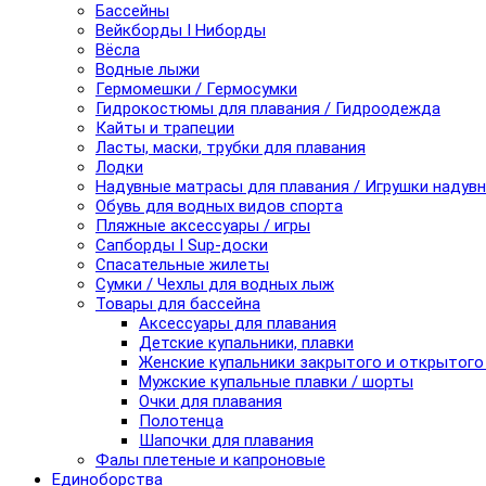
Бассейны
Вейкборды I Ниборды
Вёсла
Водные лыжи
Гермомешки / Гермосумки
Гидрокостюмы для плавания / Гидроодежда
Кайты и трапеции
Ласты, маски, трубки для плавания
Лодки
Надувные матрасы для плавания / Игрушки надув
Обувь для водных видов спорта
Пляжные аксессуары / игры
Сапборды I Sup-доски
Спасательные жилеты
Сумки / Чехлы для водных лыж
Товары для бассейна
Аксессуары для плавания
Детские купальники, плавки
Женские купальники закрытого и открытого
Мужские купальные плавки / шорты
Очки для плавания
Полотенца
Шапочки для плавания
Фалы плетеные и капроновые
Единоборства