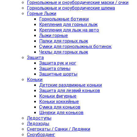
Горнолыжные и сноубордические маски / очки
Горнолыжные и сноубордические шлема
Горные Лыжи
Горнолыжные ботинки
Крепления для горных лыж
Крепления для лыж на авто
Лыжи горные
Палки для горных лыж
Сумки для горнолыжных ботинок
Чехлы для горных лыж
Защита
Защита рук и ног
Защита спины
Защитные шорты
Коньки
Детские раздвижные коньки
Защита для лезвий коньков
Коньки фигурные
Коньки хоккейные
Сумка для коньков
Шнурки для коньков
Ледоступы
Ледоходы
Снегокаты / Санки / Ледянки
Сноубординг