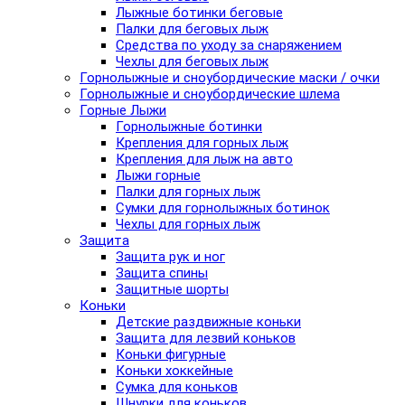
Лыжные ботинки беговые
Палки для беговых лыж
Средства по уходу за снаряжением
Чехлы для беговых лыж
Горнолыжные и сноубордические маски / очки
Горнолыжные и сноубордические шлема
Горные Лыжи
Горнолыжные ботинки
Крепления для горных лыж
Крепления для лыж на авто
Лыжи горные
Палки для горных лыж
Сумки для горнолыжных ботинок
Чехлы для горных лыж
Защита
Защита рук и ног
Защита спины
Защитные шорты
Коньки
Детские раздвижные коньки
Защита для лезвий коньков
Коньки фигурные
Коньки хоккейные
Сумка для коньков
Шнурки для коньков