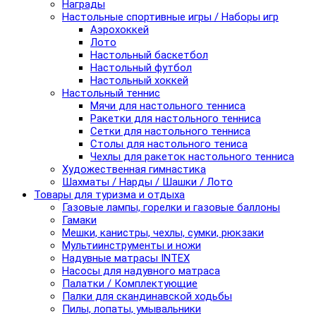
Награды
Настольные спортивные игры / Наборы игр
Аэрохоккей
Лото
Настольный баскетбол
Настольный футбол
Настольный хоккей
Настольный теннис
Мячи для настольного тенниса
Ракетки для настольного тенниса
Сетки для настольного тенниса
Столы для настольного тениса
Чехлы для ракеток настольного тенниса
Художественная гимнастика
Шахматы / Нарды / Шашки / Лото
Товары для туризма и отдыха
Газовые лампы, горелки и газовые баллоны
Гамаки
Мешки, канистры, чехлы, сумки, рюкзаки
Мультиинструменты и ножи
Надувные матрасы INTEX
Насосы для надувного матраса
Палатки / Комплектующие
Палки для скандинавской ходьбы
Пилы, лопаты, умывальники