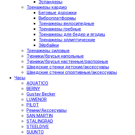
Эспандеры
Тренажеры кардио
Беговые дорожки
Виброплатформы
Тренажеры велосипедные
Тренажеры гребные
Тренажеры для бедер и ягодиц
Тренажеры эллиптические
Эйрбайки
Тренажеры силовые
Турники/брусья напольные
Турники/брусья настенные/распорные
Шведские стенки детские/аксессуары
Шведские стенки спортивные/аксессуары
Часы
AQUATICO
BERNY
Gustav Becker
LUWENOR
PILOT
Pемни/Акссесуары
SAN MARTIN
STALINGRAD
STEELDIVE
SUUNTO