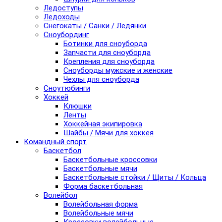
Ледоступы
Ледоходы
Снегокаты / Санки / Ледянки
Сноубординг
Ботинки для сноуборда
Запчасти для сноуборда
Крепления для сноуборда
Сноуборды мужские и женские
Чехлы для сноуборда
Сноутюбинги
Хоккей
Клюшки
Ленты
Хоккейная экипировка
Шайбы / Мячи для хоккея
Командный спорт
Баскетбол
Баскетбольные кроссовки
Баскетбольные мячи
Баскетбольные стойки / Щиты / Кольца
Форма баскетбольная
Волейбол
Волейбольная форма
Волейбольные мячи