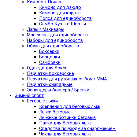
Кимоно / Пояса
Кимоно для дзюдо
Кимоно для карате
Пояса для единоборств
Самбо Куртка Шорты
Лапы / Макивары
Манекены для единоборств
Наборы для единоборств
Обувь для единоборств
Боксерки
Борцовки
Самбовки
Одежда для бокса
Перчатки боксерские
Перчатки для рукопашног боя / ММА
Перчатки снарядные
Эспандеры боксера / Брелки
Зимний спорт
Беговые лыжи
Крепления для беговых лыж
Лыжи беговые
Лыжные ботинки беговые
Палки для беговых лыж
Средства по уходу за снаряжением
Чехлы для беговых лыж