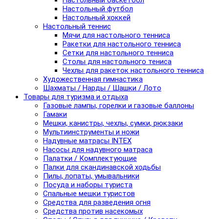
Настольный баскетбол
Настольный футбол
Настольный хоккей
Настольный теннис
Мячи для настольного тенниса
Ракетки для настольного тенниса
Сетки для настольного тенниса
Столы для настольного тениса
Чехлы для ракеток настольного тенниса
Художественная гимнастика
Шахматы / Нарды / Шашки / Лото
Товары для туризма и отдыха
Газовые лампы, горелки и газовые баллоны
Гамаки
Мешки, канистры, чехлы, сумки, рюкзаки
Мультиинструменты и ножи
Надувные матрасы INTEX
Насосы для надувного матраса
Палатки / Комплектующие
Палки для скандинавской ходьбы
Пилы, лопаты, умывальники
Посуда и наборы туриста
Спальные мешки туристов
Средства для разведения огня
Средства против насекомых