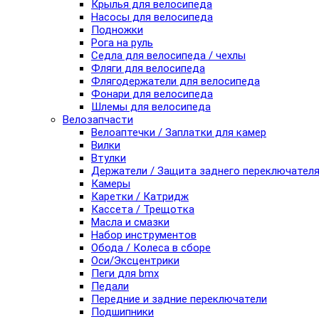
Крылья для велосипеда
Насосы для велосипеда
Подножки
Рога на руль
Седла для велосипеда / чехлы
Фляги для велосипеда
Флягодержатели для велосипеда
Фонари для велосипеда
Шлемы для велосипеда
Велозапчасти
Велоаптечки / Заплатки для камер
Вилки
Втулки
Держатели / Защита заднего переключател
Камеры
Каретки / Катридж
Кассета / Трещотка
Масла и смазки
Набор инструментов
Обода / Колеса в сборе
Оси/Эксцентрики
Пеги для bmx
Педали
Передние и задние переключатели
Подшипники