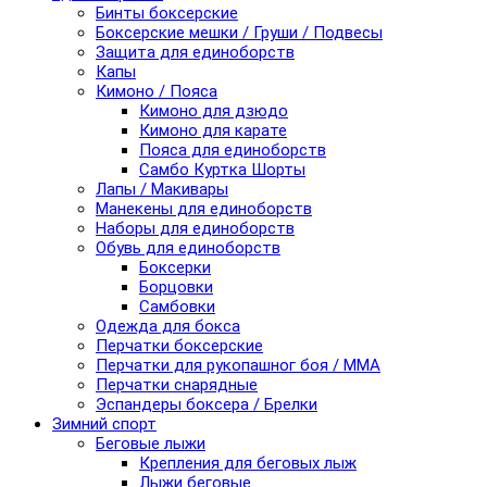
Бинты боксерские
Боксерские мешки / Груши / Подвесы
Защита для единоборств
Капы
Кимоно / Пояса
Кимоно для дзюдо
Кимоно для карате
Пояса для единоборств
Самбо Куртка Шорты
Лапы / Макивары
Манекены для единоборств
Наборы для единоборств
Обувь для единоборств
Боксерки
Борцовки
Самбовки
Одежда для бокса
Перчатки боксерские
Перчатки для рукопашног боя / ММА
Перчатки снарядные
Эспандеры боксера / Брелки
Зимний спорт
Беговые лыжи
Крепления для беговых лыж
Лыжи беговые