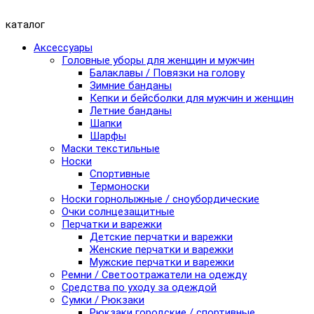
каталог
Аксессуары
Головные уборы для женщин и мужчин
Балаклавы / Повязки на голову
Зимние банданы
Кепки и бейсболки для мужчин и женщин
Летние банданы
Шапки
Шарфы
Маски текстильные
Носки
Спортивные
Термоноски
Носки горнолыжные / сноубордические
Очки солнцезащитные
Перчатки и варежки
Детские перчатки и варежки
Женские перчатки и варежки
Мужские перчатки и варежки
Ремни / Светоотражатели на одежду
Средства по уходу за одеждой
Сумки / Рюкзаки
Рюкзаки городские / спортивные