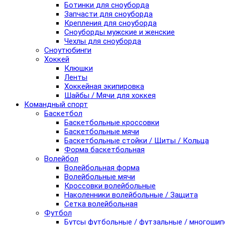
Ботинки для сноуборда
Запчасти для сноуборда
Крепления для сноуборда
Сноуборды мужские и женские
Чехлы для сноуборда
Сноутюбинги
Хоккей
Клюшки
Ленты
Хоккейная экипировка
Шайбы / Мячи для хоккея
Командный спорт
Баскетбол
Баскетбольные кроссовки
Баскетбольные мячи
Баскетбольные стойки / Щиты / Кольца
Форма баскетбольная
Волейбол
Волейбольная форма
Волейбольные мячи
Кроссовки волейбольные
Наколенники волейбольные / Защита
Сетка волейбольная
Футбол
Бутсы футбольные / футзальные / многоши