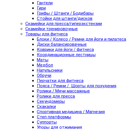
Гантели
Гири
Грифы / Штанги / Бодибары
Стойки для штанги/дисков
Скамейки для пресса/гиперэкстензии
Скамейки тренировочные
Товары для фитнеса
Блоки / Колесо / Ремни для йоги и пилатеса
Диски балансировачные
Коврики для йоги / фитнеса
Координационные лестницы
Маты
Медбол
Напульсники
Обручи
Перчатки для фитнеса
Пояса / Ремни / Шорты для похудения
Ролики / Мячи массажные
Ролики для пресса
Секундомеры
Скакалки
Спортивная медицина / Магнезия
Степ платформы
Суппорты
Упоры для отжимания