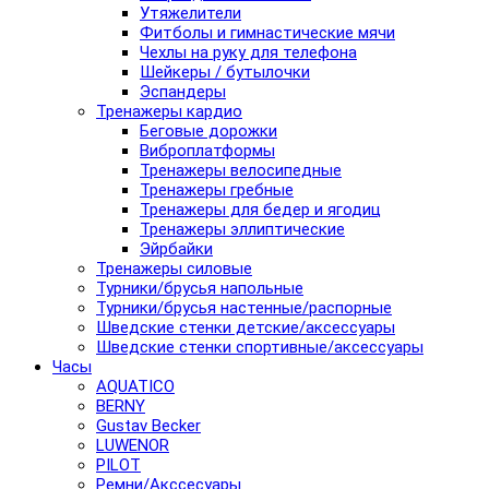
Утяжелители
Фитболы и гимнастические мячи
Чехлы на руку для телефона
Шейкеры / бутылочки
Эспандеры
Тренажеры кардио
Беговые дорожки
Виброплатформы
Тренажеры велосипедные
Тренажеры гребные
Тренажеры для бедер и ягодиц
Тренажеры эллиптические
Эйрбайки
Тренажеры силовые
Турники/брусья напольные
Турники/брусья настенные/распорные
Шведские стенки детские/аксессуары
Шведские стенки спортивные/аксессуары
Часы
AQUATICO
BERNY
Gustav Becker
LUWENOR
PILOT
Pемни/Акссесуары