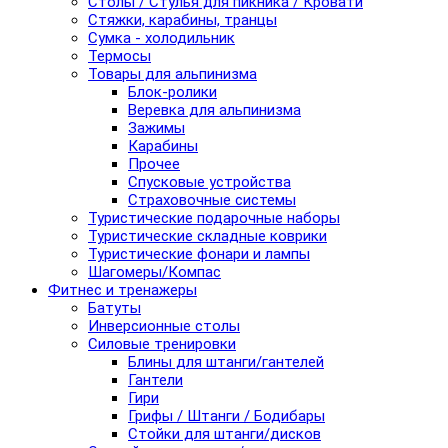
Столы / Стулья для пикника / Кровати
Стяжки, карабины, транцы
Сумка - холодильник
Термосы
Товары для альпинизма
Блок-ролики
Веревка для альпинизма
Зажимы
Карабины
Прочее
Спусковые устройства
Страховочные системы
Туристические подарочные наборы
Туристические складные коврики
Туристические фонари и лампы
Шагомеры/Компас
Фитнес и тренажеры
Батуты
Инверсионные столы
Силовые тренировки
Блины для штанги/гантелей
Гантели
Гири
Грифы / Штанги / Бодибары
Стойки для штанги/дисков