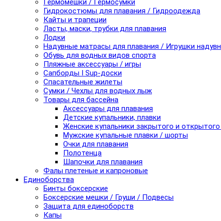
Гермомешки / Гермосумки
Гидрокостюмы для плавания / Гидроодежда
Кайты и трапеции
Ласты, маски, трубки для плавания
Лодки
Надувные матрасы для плавания / Игрушки надув
Обувь для водных видов спорта
Пляжные аксессуары / игры
Сапборды I Sup-доски
Спасательные жилеты
Сумки / Чехлы для водных лыж
Товары для бассейна
Аксессуары для плавания
Детские купальники, плавки
Женские купальники закрытого и открытого
Мужские купальные плавки / шорты
Очки для плавания
Полотенца
Шапочки для плавания
Фалы плетеные и капроновые
Единоборства
Бинты боксерские
Боксерские мешки / Груши / Подвесы
Защита для единоборств
Капы