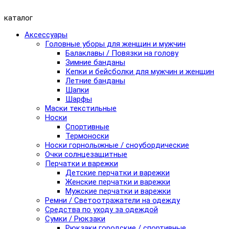
каталог
Аксессуары
Головные уборы для женщин и мужчин
Балаклавы / Повязки на голову
Зимние банданы
Кепки и бейсболки для мужчин и женщин
Летние банданы
Шапки
Шарфы
Маски текстильные
Носки
Спортивные
Термоноски
Носки горнолыжные / сноубордические
Очки солнцезащитные
Перчатки и варежки
Детские перчатки и варежки
Женские перчатки и варежки
Мужские перчатки и варежки
Ремни / Светоотражатели на одежду
Средства по уходу за одеждой
Сумки / Рюкзаки
Рюкзаки городские / спортивные