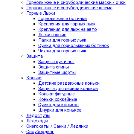
Горнолыжные и сноубордические маски / очки
Горнолыжные и сноубордические шлема
Горные Лыжи
Горнолыжные ботинки
Крепления для горных лыж
Крепления для лыж на авто
Лыжи горные
Палки для горных лыж
Сумки для горнолыжных ботинок
Чехлы для горных лыж
Защита
Защита рук и ног
Защита спины
Защитные шорты
Коньки
Детские раздвижные коньки
Защита для лезвий коньков
Коньки фигурные
Коньки хоккейные
Сумка для коньков
Шнурки для коньков
Ледоступы
Ледоходы
Снегокаты / Санки / Ледянки
Сноубординг