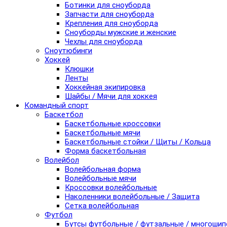
Ботинки для сноуборда
Запчасти для сноуборда
Крепления для сноуборда
Сноуборды мужские и женские
Чехлы для сноуборда
Сноутюбинги
Хоккей
Клюшки
Ленты
Хоккейная экипировка
Шайбы / Мячи для хоккея
Командный спорт
Баскетбол
Баскетбольные кроссовки
Баскетбольные мячи
Баскетбольные стойки / Щиты / Кольца
Форма баскетбольная
Волейбол
Волейбольная форма
Волейбольные мячи
Кроссовки волейбольные
Наколенники волейбольные / Защита
Сетка волейбольная
Футбол
Бутсы футбольные / футзальные / многоши