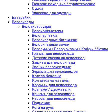
Рюкзаки походные / туристические
Сумки
Упаковка для одежды
Батарейки
Велосипеды
Велоаксессуары
Велокомпьютеры
Велоперчатки
Велосипедные багажники
Велосипедные замки
Велосумки / Велорюкзаки / Кофры / Чехлы
Грипсы для велосипеда
Детские кресла на велосипед
Защита для велосипеда
Звонки велосипедные
Зеркала для велосипедов
Колеса боковые
Колпачки на ниппель
Корзины для велосипеда
Крепежи / Держатели
Крылья для велосипеда
Насосы для велосипеда
Подножки
Рога на руль