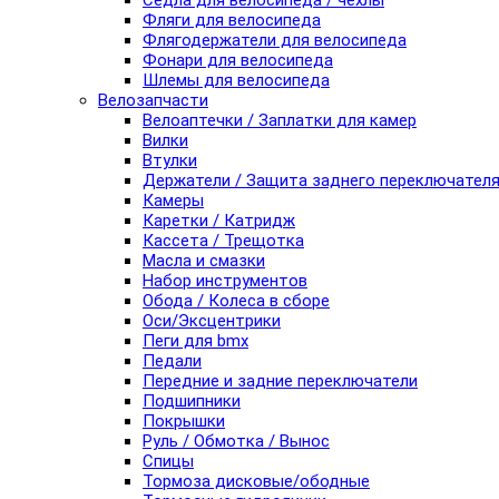
Седла для велосипеда / чехлы
Фляги для велосипеда
Флягодержатели для велосипеда
Фонари для велосипеда
Шлемы для велосипеда
Велозапчасти
Велоаптечки / Заплатки для камер
Вилки
Втулки
Держатели / Защита заднего переключател
Камеры
Каретки / Катридж
Кассета / Трещотка
Масла и смазки
Набор инструментов
Обода / Колеса в сборе
Оси/Эксцентрики
Пеги для bmx
Педали
Передние и задние переключатели
Подшипники
Покрышки
Руль / Обмотка / Вынос
Спицы
Тормоза дисковые/ободные