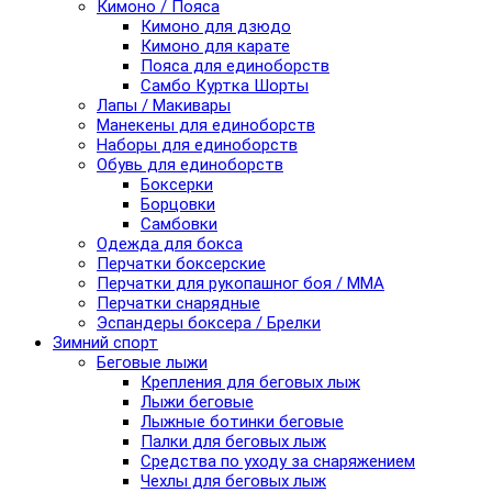
Кимоно / Пояса
Кимоно для дзюдо
Кимоно для карате
Пояса для единоборств
Самбо Куртка Шорты
Лапы / Макивары
Манекены для единоборств
Наборы для единоборств
Обувь для единоборств
Боксерки
Борцовки
Самбовки
Одежда для бокса
Перчатки боксерские
Перчатки для рукопашног боя / ММА
Перчатки снарядные
Эспандеры боксера / Брелки
Зимний спорт
Беговые лыжи
Крепления для беговых лыж
Лыжи беговые
Лыжные ботинки беговые
Палки для беговых лыж
Средства по уходу за снаряжением
Чехлы для беговых лыж