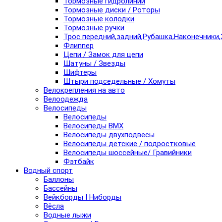
Тормозные гидролинии
Тормозные диски / Роторы
Тормозные колодки
Тормозные ручки
Трос передний,задний,Рубашка,Наконечники,
Флиппер
Цепи / Замок для цепи
Шатуны / Звезды
Шифтеры
Штыри подседельные / Хомуты
Велокрепления на авто
Велоодежда
Велосипеды
Велосипеды
Велосипеды BMX
Велосипеды двухподвесы
Велосипеды детские / подростковые
Велосипеды шоссейные/ Гравийники
Фэтбайк
Водный спорт
Баллоны
Бассейны
Вейкборды I Ниборды
Вёсла
Водные лыжи