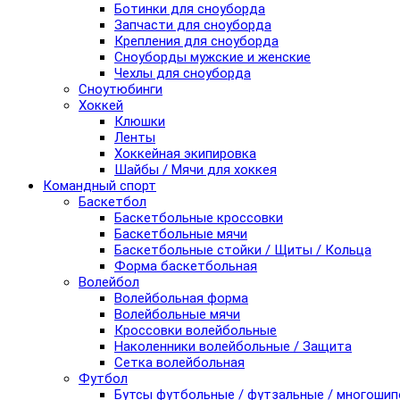
Ботинки для сноуборда
Запчасти для сноуборда
Крепления для сноуборда
Сноуборды мужские и женские
Чехлы для сноуборда
Сноутюбинги
Хоккей
Клюшки
Ленты
Хоккейная экипировка
Шайбы / Мячи для хоккея
Командный спорт
Баскетбол
Баскетбольные кроссовки
Баскетбольные мячи
Баскетбольные стойки / Щиты / Кольца
Форма баскетбольная
Волейбол
Волейбольная форма
Волейбольные мячи
Кроссовки волейбольные
Наколенники волейбольные / Защита
Сетка волейбольная
Футбол
Бутсы футбольные / футзальные / многоши