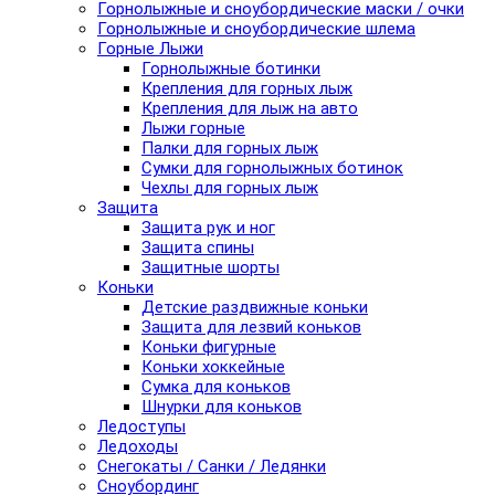
Горнолыжные и сноубордические маски / очки
Горнолыжные и сноубордические шлема
Горные Лыжи
Горнолыжные ботинки
Крепления для горных лыж
Крепления для лыж на авто
Лыжи горные
Палки для горных лыж
Сумки для горнолыжных ботинок
Чехлы для горных лыж
Защита
Защита рук и ног
Защита спины
Защитные шорты
Коньки
Детские раздвижные коньки
Защита для лезвий коньков
Коньки фигурные
Коньки хоккейные
Сумка для коньков
Шнурки для коньков
Ледоступы
Ледоходы
Снегокаты / Санки / Ледянки
Сноубординг