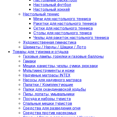
Настольный баскетбол
Настольный футбол
Настольный хоккей
Настольный теннис
Мячи для настольного тенниса
Ракетки для настольного тенниса
Сетки для настольного тенниса
Столы для настольного тениса
Чехлы для ракеток настольного тенниса
Художественная гимнастика
Шахматы / Нарды / Шашки / Лото
Товары для туризма и отдыха
Газовые лампы, горелки и газовые баллоны
Гамаки
Мешки, канистры, чехлы, сумки, рюкзаки
Мультиинструменты и ножи
Надувные матрасы INTEX
Насосы для надувного матраса
Палатки / Комплектующие
Палки для скандинавской ходьбы
Пилы, лопаты, умывальники
Посуда и наборы туриста
Спальные мешки туристов
Средства для разведения огня
Средства против насекомых