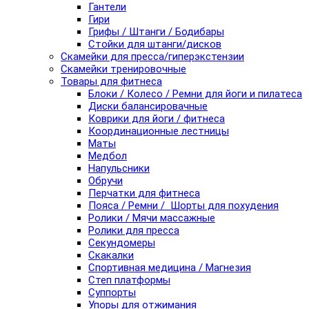
Гантели
Гири
Грифы / Штанги / Бодибары
Стойки для штанги/дисков
Скамейки для пресса/гиперэкстензии
Скамейки тренировочные
Товары для фитнеса
Блоки / Колесо / Ремни для йоги и пилатеса
Диски балансировачные
Коврики для йоги / фитнеса
Координационные лестницы
Маты
Медбол
Напульсники
Обручи
Перчатки для фитнеса
Пояса / Ремни / Шорты для похудения
Ролики / Мячи массажные
Ролики для пресса
Секундомеры
Скакалки
Спортивная медицина / Магнезия
Степ платформы
Суппорты
Упоры для отжимания