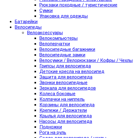
Рюкзаки походные / туристические
Сумки
Упаковка для одежды
Батарейки
Велосипеды
Велоаксессуары
Велокомпьютеры
Велоперчатки
Велосипедные багажники
Велосипедные замки
Велосумки / Велорюкзаки / Кофры / Чехлы
Грипсы для велосипеда
Детские кресла на велосипед
Защита для велосипеда
Звонки велосипедные
Зеркала для велосипедов
Колеса боковые
Колпачки на ниппель
Корзины для велосипеда
Крепежи / Держатели
Крылья для велосипеда
Насосы для велосипеда
Подножки
Рога на руль