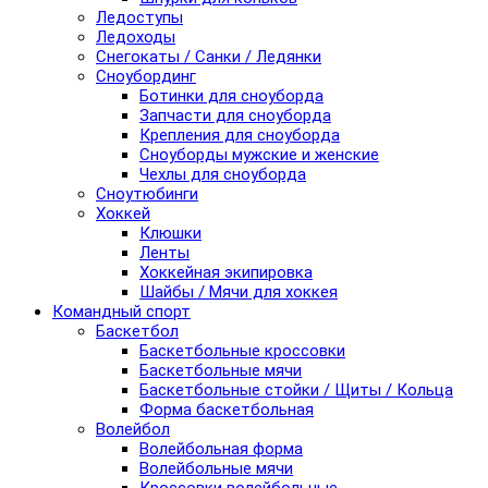
Ледоступы
Ледоходы
Снегокаты / Санки / Ледянки
Сноубординг
Ботинки для сноуборда
Запчасти для сноуборда
Крепления для сноуборда
Сноуборды мужские и женские
Чехлы для сноуборда
Сноутюбинги
Хоккей
Клюшки
Ленты
Хоккейная экипировка
Шайбы / Мячи для хоккея
Командный спорт
Баскетбол
Баскетбольные кроссовки
Баскетбольные мячи
Баскетбольные стойки / Щиты / Кольца
Форма баскетбольная
Волейбол
Волейбольная форма
Волейбольные мячи