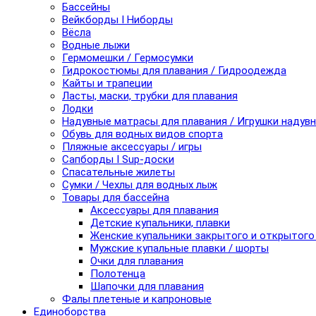
Бассейны
Вейкборды I Ниборды
Вёсла
Водные лыжи
Гермомешки / Гермосумки
Гидрокостюмы для плавания / Гидроодежда
Кайты и трапеции
Ласты, маски, трубки для плавания
Лодки
Надувные матрасы для плавания / Игрушки надув
Обувь для водных видов спорта
Пляжные аксессуары / игры
Сапборды I Sup-доски
Спасательные жилеты
Сумки / Чехлы для водных лыж
Товары для бассейна
Аксессуары для плавания
Детские купальники, плавки
Женские купальники закрытого и открытого
Мужские купальные плавки / шорты
Очки для плавания
Полотенца
Шапочки для плавания
Фалы плетеные и капроновые
Единоборства