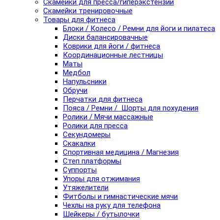
Скамейки для пресса/гиперэкстензии
Скамейки тренировочные
Товары для фитнеса
Блоки / Колесо / Ремни для йоги и пилатеса
Диски балансировачные
Коврики для йоги / фитнеса
Координационные лестницы
Маты
Медбол
Напульсники
Обручи
Перчатки для фитнеса
Пояса / Ремни / Шорты для похудения
Ролики / Мячи массажные
Ролики для пресса
Секундомеры
Скакалки
Спортивная медицина / Магнезия
Степ платформы
Суппорты
Упоры для отжимания
Утяжелители
Фитболы и гимнастические мячи
Чехлы на руку для телефона
Шейкеры / бутылочки