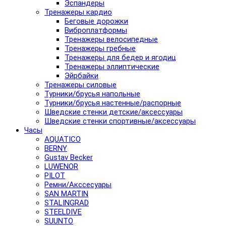
Эспандеры
Тренажеры кардио
Беговые дорожки
Виброплатформы
Тренажеры велосипедные
Тренажеры гребные
Тренажеры для бедер и ягодиц
Тренажеры эллиптические
Эйрбайки
Тренажеры силовые
Турники/брусья напольные
Турники/брусья настенные/распорные
Шведские стенки детские/аксессуары
Шведские стенки спортивные/аксессуары
Часы
AQUATICO
BERNY
Gustav Becker
LUWENOR
PILOT
Pемни/Акссесуары
SAN MARTIN
STALINGRAD
STEELDIVE
SUUNTO