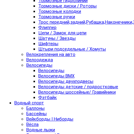
Тормозные гидролинии
Тормозные диски / Роторы
Тормозные колодки
Тормозные ручки
Трос передний,задний,Рубашка,Наконечники,
Флиппер
Цепи / Замок для цепи
Шатуны / Звезды
Шифтеры
Штыри подседельные / Хомуты
Велокрепления на авто
Велоодежда
Велосипеды
Велосипеды
Велосипеды BMX
Велосипеды двухподвесы
Велосипеды детские / подростковые
Велосипеды шоссейные/ Гравийники
Фэтбайк
Водный спорт
Баллоны
Бассейны
Вейкборды I Ниборды
Вёсла
Водные лыжи