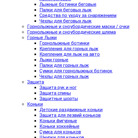
Лыжные ботинки беговые
Палки для беговых лыж
Средства по уходу за снаряжением
Чехлы для беговых лыж
Горнолыжные и сноубордические маски / очки
Горнолыжные и сноубордические шлема
Горные Лыжи
Горнолыжные ботинки
Крепления для горных лыж
Крепления для лыж на авто
Лыжи горные
Палки для горных лыж
Сумки для горнолыжных ботинок
Чехлы для горных лыж
Защита
Защита рук и ног
Защита спины
Защитные шорты
Коньки
Детские раздвижные коньки
Защита для лезвий коньков
Коньки фигурные
Коньки хоккейные
Сумка для коньков
Шнурки для коньков