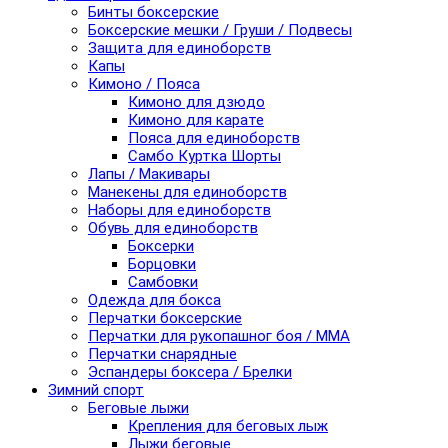
Бинты боксерские
Боксерские мешки / Груши / Подвесы
Защита для единоборств
Капы
Кимоно / Пояса
Кимоно для дзюдо
Кимоно для карате
Пояса для единоборств
Самбо Куртка Шорты
Лапы / Макивары
Манекены для единоборств
Наборы для единоборств
Обувь для единоборств
Боксерки
Борцовки
Самбовки
Одежда для бокса
Перчатки боксерские
Перчатки для рукопашног боя / ММА
Перчатки снарядные
Эспандеры боксера / Брелки
Зимний спорт
Беговые лыжи
Крепления для беговых лыж
Лыжи беговые