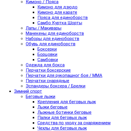
Кимоно / Пояса
Кимоно для дзюдо
Кимоно для карате
Пояса для единоборств
Самбо Куртка Шорты
Лапы / Макивары
Манекены для единоборств
Наборы для единоборств
Обувь для единоборств
Боксерки
Борцовки
Самбовки
Одежда для бокса
Перчатки боксерские
Перчатки для рукопашног боя / ММА
Перчатки снарядные
Эспандеры боксера / Брелки
Зимний спорт
Беговые лыжи
Крепления для беговых лыж
Лыжи беговые
Лыжные ботинки беговые
Палки для беговых лыж
Средства по уходу за снаряжением
Чехлы для беговых лыж