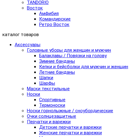
TANDORIO
Восток
Амфибия
Командирские
Ретро Восток
каталог товаров
Аксессуары
Головные уборы для женщин и мужчин
Балаклавы / Повязки на голову
Зимние банданы
Кепки и бейсболки для мужчин и женщин
Летние банданы
Шапки
Шарфы
Маски текстильные
Носки
Спортивные
Термоноски
Носки горнолыжные / сноубордические
Очки солнцезащитные
Перчатки и варежки
Детские перчатки и варежки
Женские перчатки и варежки