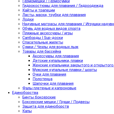
Гермомешки / Гермосумки
Гидрокостюмы для плавания / Гидроодежда
Кайты и трапеции
Ласты, маски, трубки для плавания
Лодки
Надувные матрасы для плавания / Игрушки надув
Обувь для водных видов спорта
Пляжные аксессуары / игры
Сапборды I Sup-доски
Спасательные жилеты
Сумки / Чехлы для водных лыж
Товары для бассейна
Аксессуары для плавания
Детские купальники, плавки
Женские купальники закрытого и открытого
Мужские купальные плавки / шорты
Очки для плавания
Полотенца
Шапочки для плавания
Фалы плетеные и капроновые
Единоборства
Бинты боксерские
Боксерские мешки / Груши / Подвесы
Защита для единоборств
Капы