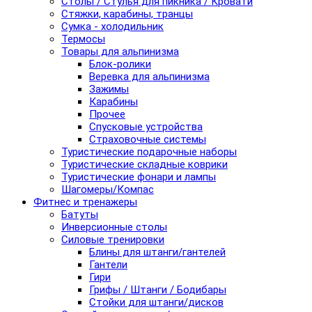
Столы / Стулья для пикника / Кровати
Стяжки, карабины, транцы
Сумка - холодильник
Термосы
Товары для альпинизма
Блок-ролики
Веревка для альпинизма
Зажимы
Карабины
Прочее
Спусковые устройства
Страховочные системы
Туристические подарочные наборы
Туристические складные коврики
Туристические фонари и лампы
Шагомеры/Компас
Фитнес и тренажеры
Батуты
Инверсионные столы
Силовые тренировки
Блины для штанги/гантелей
Гантели
Гири
Грифы / Штанги / Бодибары
Стойки для штанги/дисков