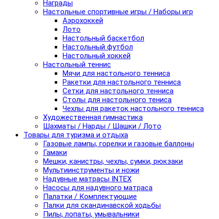
Награды
Настольные спортивные игры / Наборы игр
Аэрохоккей
Лото
Настольный баскетбол
Настольный футбол
Настольный хоккей
Настольный теннис
Мячи для настольного тенниса
Ракетки для настольного тенниса
Сетки для настольного тенниса
Столы для настольного тениса
Чехлы для ракеток настольного тенниса
Художественная гимнастика
Шахматы / Нарды / Шашки / Лото
Товары для туризма и отдыха
Газовые лампы, горелки и газовые баллоны
Гамаки
Мешки, канистры, чехлы, сумки, рюкзаки
Мультиинструменты и ножи
Надувные матрасы INTEX
Насосы для надувного матраса
Палатки / Комплектующие
Палки для скандинавской ходьбы
Пилы, лопаты, умывальники