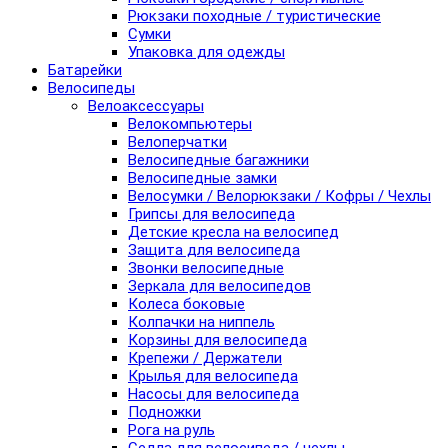
Рюкзаки походные / туристические
Сумки
Упаковка для одежды
Батарейки
Велосипеды
Велоаксессуары
Велокомпьютеры
Велоперчатки
Велосипедные багажники
Велосипедные замки
Велосумки / Велорюкзаки / Кофры / Чехлы
Грипсы для велосипеда
Детские кресла на велосипед
Защита для велосипеда
Звонки велосипедные
Зеркала для велосипедов
Колеса боковые
Колпачки на ниппель
Корзины для велосипеда
Крепежи / Держатели
Крылья для велосипеда
Насосы для велосипеда
Подножки
Рога на руль