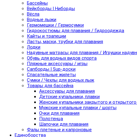
Бассейны
Вейкборды I Ниборды
Вёсла
Водные лыжи
Гермомешки / Гермосумки
Гидрокостюмы для плавания / Гидроодежда
Кайты и трапеции
Ласты, маски, трубки для плавания
Лодки
Надувные матрасы для плавания / Игрушки надув
Обувь для водных видов спорта
Пляжные аксессуары / игры
Сапборды I Sup-доски
Спасательные жилеты
Сумки / Чехлы для водных лыж
Товары для бассейна
Аксессуары для плавания
Детские купальники, плавки
Женские купальники закрытого и открытого
Мужские купальные плавки / шорты
Очки для плавания
Полотенца
Шапочки для плавания
Фалы плетеные и капроновые
Единоборства