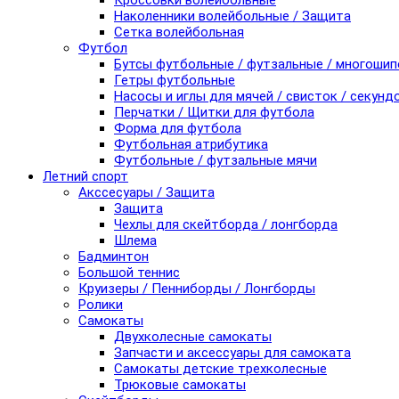
Кроссовки волейбольные
Наколенники волейбольные / Защита
Сетка волейбольная
Футбол
Бутсы футбольные / футзальные / многоши
Гетры футбольные
Насосы и иглы для мячей / свисток / секунд
Перчатки / Щитки для футбола
Форма для футбола
Футбольная атрибутика
Футбольные / футзальные мячи
Летний спорт
Акссесуары / Защита
Защита
Чехлы для скейтборда / лонгборда
Шлема
Бадминтон
Большой теннис
Круизеры / Пенниборды / Лонгборды
Ролики
Самокаты
Двухколесные самокаты
Запчасти и аксессуары для самоката
Самокаты детские трехколесные
Трюковые самокаты