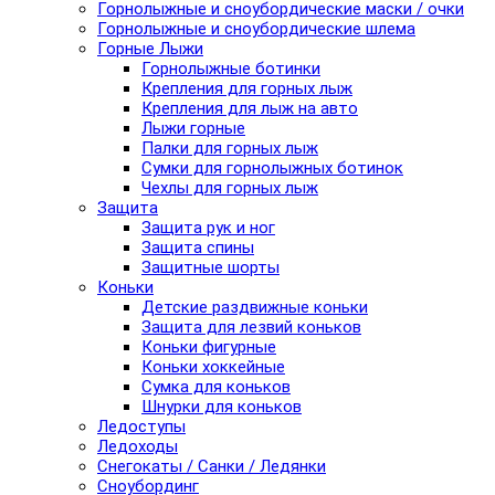
Горнолыжные и сноубордические маски / очки
Горнолыжные и сноубордические шлема
Горные Лыжи
Горнолыжные ботинки
Крепления для горных лыж
Крепления для лыж на авто
Лыжи горные
Палки для горных лыж
Сумки для горнолыжных ботинок
Чехлы для горных лыж
Защита
Защита рук и ног
Защита спины
Защитные шорты
Коньки
Детские раздвижные коньки
Защита для лезвий коньков
Коньки фигурные
Коньки хоккейные
Сумка для коньков
Шнурки для коньков
Ледоступы
Ледоходы
Снегокаты / Санки / Ледянки
Сноубординг