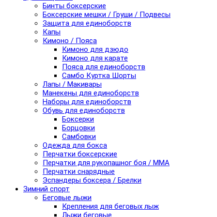
Бинты боксерские
Боксерские мешки / Груши / Подвесы
Защита для единоборств
Капы
Кимоно / Пояса
Кимоно для дзюдо
Кимоно для карате
Пояса для единоборств
Самбо Куртка Шорты
Лапы / Макивары
Манекены для единоборств
Наборы для единоборств
Обувь для единоборств
Боксерки
Борцовки
Самбовки
Одежда для бокса
Перчатки боксерские
Перчатки для рукопашног боя / ММА
Перчатки снарядные
Эспандеры боксера / Брелки
Зимний спорт
Беговые лыжи
Крепления для беговых лыж
Лыжи беговые