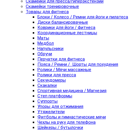
Скамейки для пресса/гиперэкстензии
Скамейки тренировочные
Товары для фитнеса
Блоки / Колесо / Ремни для йоги и пилатеса
Диски балансировачные
Коврики для йоги / фитнеса
Координационные лестницы
Маты
Медбол
Напульсники
Обручи
Перчатки для фитнеса
Пояса / Ремни / Шорты для похудения
Ролики / Мячи массажные
Ролики для пресса
Секундомеры
Скакалки
Спортивная медицина / Магнезия
Степ платформы
Суппорты
Упоры для отжимания
Утяжелители
Фитболы и гимнастические мячи
Чехлы на руку для телефона
Шейкеры / бутылочки