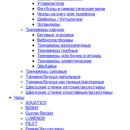
Утяжелители
Фитболы и гимнастические мячи
Чехлы на руку для телефона
Шейкеры / бутылочки
Эспандеры
Тренажеры кардио
Беговые дорожки
Виброплатформы
Тренажеры велосипедные
Тренажеры гребные
Тренажеры для бедер и ягодиц
Тренажеры эллиптические
Эйрбайки
Тренажеры силовые
Турники/брусья напольные
Турники/брусья настенные/распорные
Шведские стенки детские/аксессуары
Шведские стенки спортивные/аксессуары
Часы
AQUATICO
BERNY
Gustav Becker
LUWENOR
PILOT
Pемни/Акссесуары