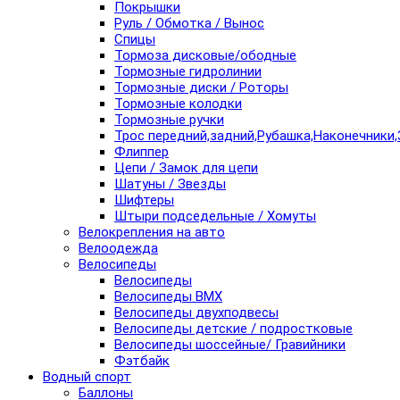
Покрышки
Руль / Обмотка / Вынос
Спицы
Тормоза дисковые/ободные
Тормозные гидролинии
Тормозные диски / Роторы
Тормозные колодки
Тормозные ручки
Трос передний,задний,Рубашка,Наконечники,
Флиппер
Цепи / Замок для цепи
Шатуны / Звезды
Шифтеры
Штыри подседельные / Хомуты
Велокрепления на авто
Велоодежда
Велосипеды
Велосипеды
Велосипеды BMX
Велосипеды двухподвесы
Велосипеды детские / подростковые
Велосипеды шоссейные/ Гравийники
Фэтбайк
Водный спорт
Баллоны