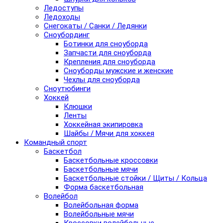
Ледоступы
Ледоходы
Снегокаты / Санки / Ледянки
Сноубординг
Ботинки для сноуборда
Запчасти для сноуборда
Крепления для сноуборда
Сноуборды мужские и женские
Чехлы для сноуборда
Сноутюбинги
Хоккей
Клюшки
Ленты
Хоккейная экипировка
Шайбы / Мячи для хоккея
Командный спорт
Баскетбол
Баскетбольные кроссовки
Баскетбольные мячи
Баскетбольные стойки / Щиты / Кольца
Форма баскетбольная
Волейбол
Волейбольная форма
Волейбольные мячи