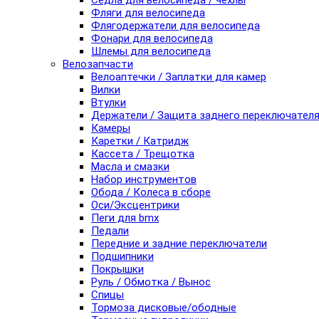
Седла для велосипеда / чехлы
Фляги для велосипеда
Флягодержатели для велосипеда
Фонари для велосипеда
Шлемы для велосипеда
Велозапчасти
Велоаптечки / Заплатки для камер
Вилки
Втулки
Держатели / Защита заднего переключател
Камеры
Каретки / Катридж
Кассета / Трещотка
Масла и смазки
Набор инструментов
Обода / Колеса в сборе
Оси/Эксцентрики
Пеги для bmx
Педали
Передние и задние переключатели
Подшипники
Покрышки
Руль / Обмотка / Вынос
Спицы
Тормоза дисковые/ободные