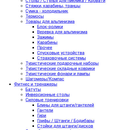
Столы / Стулья для пикника / Кровати
Стяжки, карабины, транцы
Сумка - холодильник
Термосы
Товары для альпинизма
Блок-ролики
Веревка для альпинизма
Зажимы
Карабины
Прочее
Спусковые устройства
Страховочные системы
Туристические подарочные наборы
Туристические складные коврики
Туристические фонари и лампы
Шагомеры/Компас
Фитнес и тренажеры
Батуты
Инверсионные столы
Силовые тренировки
Блины для штанги/гантелей
Гантели
Гири
Грифы / Штанги / Бодибары
Стойки для штанги/дисков