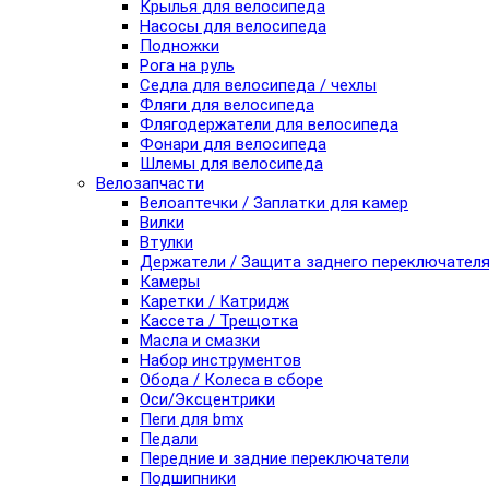
Крылья для велосипеда
Насосы для велосипеда
Подножки
Рога на руль
Седла для велосипеда / чехлы
Фляги для велосипеда
Флягодержатели для велосипеда
Фонари для велосипеда
Шлемы для велосипеда
Велозапчасти
Велоаптечки / Заплатки для камер
Вилки
Втулки
Держатели / Защита заднего переключател
Камеры
Каретки / Катридж
Кассета / Трещотка
Масла и смазки
Набор инструментов
Обода / Колеса в сборе
Оси/Эксцентрики
Пеги для bmx
Педали
Передние и задние переключатели
Подшипники