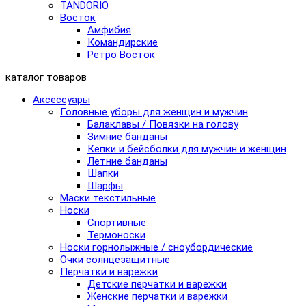
TANDORIO
Восток
Амфибия
Командирские
Ретро Восток
каталог товаров
Аксессуары
Головные уборы для женщин и мужчин
Балаклавы / Повязки на голову
Зимние банданы
Кепки и бейсболки для мужчин и женщин
Летние банданы
Шапки
Шарфы
Маски текстильные
Носки
Спортивные
Термоноски
Носки горнолыжные / сноубордические
Очки солнцезащитные
Перчатки и варежки
Детские перчатки и варежки
Женские перчатки и варежки