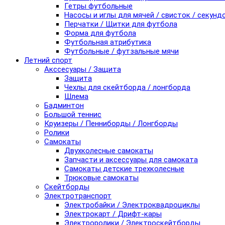
Гетры футбольные
Насосы и иглы для мячей / свисток / секунд
Перчатки / Щитки для футбола
Форма для футбола
Футбольная атрибутика
Футбольные / футзальные мячи
Летний спорт
Акссесуары / Защита
Защита
Чехлы для скейтборда / лонгборда
Шлема
Бадминтон
Большой теннис
Круизеры / Пенниборды / Лонгборды
Ролики
Самокаты
Двухколесные самокаты
Запчасти и аксессуары для самоката
Самокаты детские трехколесные
Трюковые самокаты
Скейтборды
Электротранспорт
Электробайки / Электроквадроциклы
Электрокарт / Дрифт-кары
Электроролики / Электроскейтборды