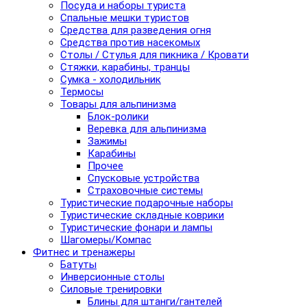
Посуда и наборы туриста
Спальные мешки туристов
Средства для разведения огня
Средства против насекомых
Столы / Стулья для пикника / Кровати
Стяжки, карабины, транцы
Сумка - холодильник
Термосы
Товары для альпинизма
Блок-ролики
Веревка для альпинизма
Зажимы
Карабины
Прочее
Спусковые устройства
Страховочные системы
Туристические подарочные наборы
Туристические складные коврики
Туристические фонари и лампы
Шагомеры/Компас
Фитнес и тренажеры
Батуты
Инверсионные столы
Силовые тренировки
Блины для штанги/гантелей