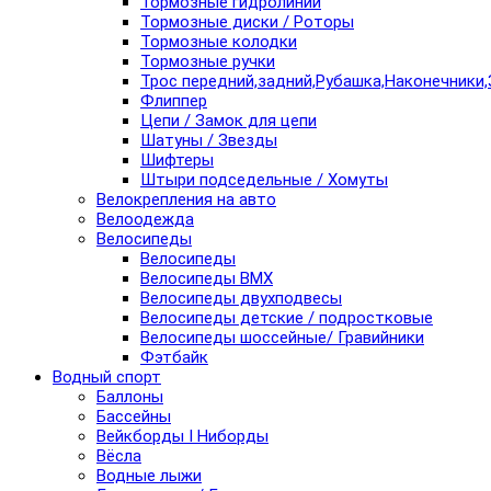
Тормозные гидролинии
Тормозные диски / Роторы
Тормозные колодки
Тормозные ручки
Трос передний,задний,Рубашка,Наконечники,
Флиппер
Цепи / Замок для цепи
Шатуны / Звезды
Шифтеры
Штыри подседельные / Хомуты
Велокрепления на авто
Велоодежда
Велосипеды
Велосипеды
Велосипеды BMX
Велосипеды двухподвесы
Велосипеды детские / подростковые
Велосипеды шоссейные/ Гравийники
Фэтбайк
Водный спорт
Баллоны
Бассейны
Вейкборды I Ниборды
Вёсла
Водные лыжи