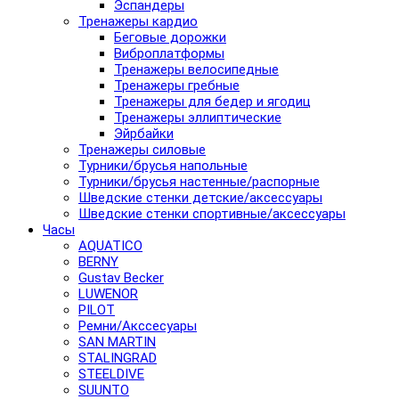
Эспандеры
Тренажеры кардио
Беговые дорожки
Виброплатформы
Тренажеры велосипедные
Тренажеры гребные
Тренажеры для бедер и ягодиц
Тренажеры эллиптические
Эйрбайки
Тренажеры силовые
Турники/брусья напольные
Турники/брусья настенные/распорные
Шведские стенки детские/аксессуары
Шведские стенки спортивные/аксессуары
Часы
AQUATICO
BERNY
Gustav Becker
LUWENOR
PILOT
Pемни/Акссесуары
SAN MARTIN
STALINGRAD
STEELDIVE
SUUNTO