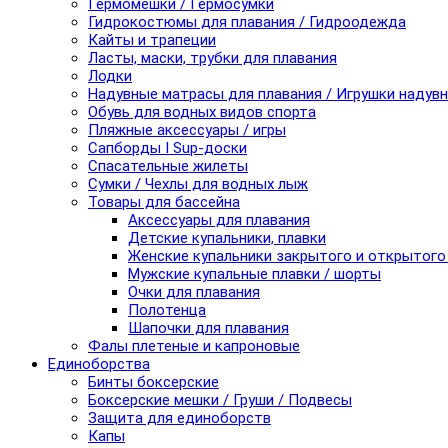
Гермомешки / Гермосумки
Гидрокостюмы для плавания / Гидроодежда
Кайты и трапеции
Ласты, маски, трубки для плавания
Лодки
Надувные матрасы для плавания / Игрушки надув
Обувь для водных видов спорта
Пляжные аксессуары / игры
Сапборды I Sup-доски
Спасательные жилеты
Сумки / Чехлы для водных лыж
Товары для бассейна
Аксессуары для плавания
Детские купальники, плавки
Женские купальники закрытого и открытого
Мужские купальные плавки / шорты
Очки для плавания
Полотенца
Шапочки для плавания
Фалы плетеные и капроновые
Единоборства
Бинты боксерские
Боксерские мешки / Груши / Подвесы
Защита для единоборств
Капы