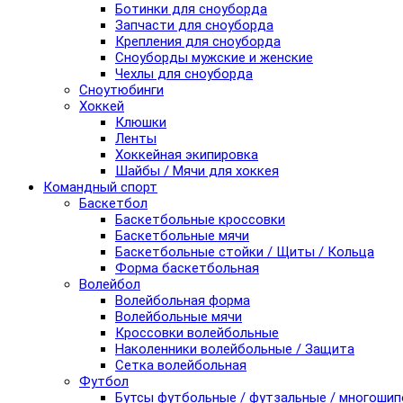
Ботинки для сноуборда
Запчасти для сноуборда
Крепления для сноуборда
Сноуборды мужские и женские
Чехлы для сноуборда
Сноутюбинги
Хоккей
Клюшки
Ленты
Хоккейная экипировка
Шайбы / Мячи для хоккея
Командный спорт
Баскетбол
Баскетбольные кроссовки
Баскетбольные мячи
Баскетбольные стойки / Щиты / Кольца
Форма баскетбольная
Волейбол
Волейбольная форма
Волейбольные мячи
Кроссовки волейбольные
Наколенники волейбольные / Защита
Сетка волейбольная
Футбол
Бутсы футбольные / футзальные / многоши