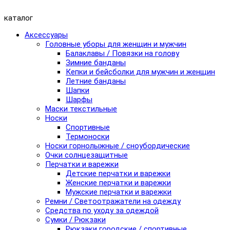
каталог
Аксессуары
Головные уборы для женщин и мужчин
Балаклавы / Повязки на голову
Зимние банданы
Кепки и бейсболки для мужчин и женщин
Летние банданы
Шапки
Шарфы
Маски текстильные
Носки
Спортивные
Термоноски
Носки горнолыжные / сноубордические
Очки солнцезащитные
Перчатки и варежки
Детские перчатки и варежки
Женские перчатки и варежки
Мужские перчатки и варежки
Ремни / Светоотражатели на одежду
Средства по уходу за одеждой
Сумки / Рюкзаки
Рюкзаки городские / спортивные