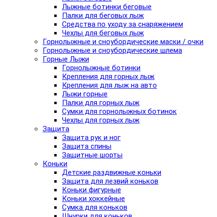
Лыжные ботинки беговые
Палки для беговых лыж
Средства по уходу за снаряжением
Чехлы для беговых лыж
Горнолыжные и сноубордические маски / очки
Горнолыжные и сноубордические шлема
Горные Лыжи
Горнолыжные ботинки
Крепления для горных лыж
Крепления для лыж на авто
Лыжи горные
Палки для горных лыж
Сумки для горнолыжных ботинок
Чехлы для горных лыж
Защита
Защита рук и ног
Защита спины
Защитные шорты
Коньки
Детские раздвижные коньки
Защита для лезвий коньков
Коньки фигурные
Коньки хоккейные
Сумка для коньков
Шнурки для коньков