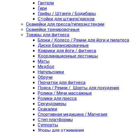
Гантели
Гири
Грифы / Штанги / Бодибары
Стойки для штанги/дисков
Скамейки для пресса/гиперэкстензии
Скамейки тренировочные
Товары для фитнеса
Блоки / Колесо / Ремни для йоги и пилатеса
Диски балансировачные
Коврики для йоги / фитнеса
Координационные лестницы
Маты
Медбол
Напульсники
Обручи
Перчатки для фитнеса
Пояса / Ремни / Шорты для похудения
Ролики / Мячи массажные
Ролики для пресса
Секундомеры
Скакалки
Спортивная медицина / Магнезия
Степ платформы
Суппорты
Упоры для отжимания