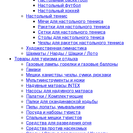
Настольный баскетбол
Настольный футбол
Настольный хоккей
Настольный теннис
Мячи для настольного тенниса
Ракетки для настольного тенниса
Сетки для настольного тенниса
Столы для настольного тениса
Чехлы для ракеток настольного тенниса
Художественная гимнастика
Шахматы / Нарды / Шашки / Лото
Товары для туризма и отдыха
Газовые лампы, горелки и газовые баллоны
Гамаки
Мешки, канистры, чехлы, сумки, рюкзаки
Мультиинструменты и ножи
Надувные матрасы INTEX
Насосы для надувного матраса
Палатки / Комплектующие
Палки для скандинавской ходьбы
Пилы, лопаты, умывальники
Посуда и наборы туриста
Спальные мешки туристов
Средства для разведения огня
Средства против насекомых