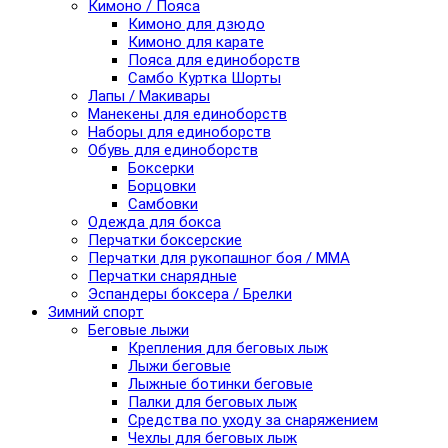
Кимоно / Пояса
Кимоно для дзюдо
Кимоно для карате
Пояса для единоборств
Самбо Куртка Шорты
Лапы / Макивары
Манекены для единоборств
Наборы для единоборств
Обувь для единоборств
Боксерки
Борцовки
Самбовки
Одежда для бокса
Перчатки боксерские
Перчатки для рукопашног боя / ММА
Перчатки снарядные
Эспандеры боксера / Брелки
Зимний спорт
Беговые лыжи
Крепления для беговых лыж
Лыжи беговые
Лыжные ботинки беговые
Палки для беговых лыж
Средства по уходу за снаряжением
Чехлы для беговых лыж