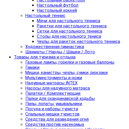
Настольный баскетбол
Настольный футбол
Настольный хоккей
Настольный теннис
Мячи для настольного тенниса
Ракетки для настольного тенниса
Сетки для настольного тенниса
Столы для настольного тениса
Чехлы для ракеток настольного тенниса
Художественная гимнастика
Шахматы / Нарды / Шашки / Лото
Товары для туризма и отдыха
Газовые лампы, горелки и газовые баллоны
Гамаки
Мешки, канистры, чехлы, сумки, рюкзаки
Мультиинструменты и ножи
Надувные матрасы INTEX
Насосы для надувного матраса
Палатки / Комплектующие
Палки для скандинавской ходьбы
Пилы, лопаты, умывальники
Посуда и наборы туриста
Спальные мешки туристов
Средства для разведения огня
Средства против насекомых