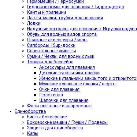
Гермомешки / Гермосумки
Гидрокостюмы для плавания / Гидроодежда
Кайты и трапеции
Ласты, маски, трубки для плавания
Лодки
Надувные матрасы для плавания / Игрушки надув
Обувь для водных видов спорта
Пляжные аксессуары / игры
Сапборды I Sup-доски
Спасательные жилеты
Сумки / Чехлы для водных лыж
Товары для бассейна
Аксессуары для плавания
Детские купальники, плавки
Женские купальники закрытого и открытого
Мужские купальные плавки / шорты
Очки для плавания
Полотенца
Шапочки для плавания
Фалы плетеные и капроновые
Единоборства
Бинты боксерские
Боксерские мешки / Груши / Подвесы
Защита для единоборств
Капы