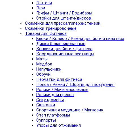
Гантели
Гири
Грифы / Штанги / Бодибары
Стойки для штанги/дисков
Скамейки для пресса/гиперэкстензии
Скамейки тренировочные
Товары для фитнеса
Блоки / Колесо / Ремни для йоги и пилатеса
Диски балансировачные
Коврики для йоги / фитнеса
Координационные лестницы
Маты
Медбол
Напульсники
Обручи
Перчатки для фитнеса
Пояса / Ремни / Шорты для похудения
Ролики / Мячи массажные
Ролики для пресса
Секундомеры
Скакалки
Спортивная медицина / Магнезия
Степ платформы
Суппорты
Упоры для отжимания