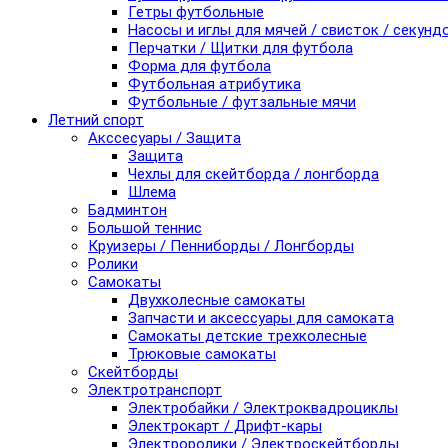
Гетры футбольные
Насосы и иглы для мячей / свисток / секунд
Перчатки / Щитки для футбола
Форма для футбола
Футбольная атрибутика
Футбольные / футзальные мячи
Летний спорт
Акссесуары / Защита
Защита
Чехлы для скейтборда / лонгборда
Шлема
Бадминтон
Большой теннис
Круизеры / Пенниборды / Лонгборды
Ролики
Самокаты
Двухколесные самокаты
Запчасти и аксессуары для самоката
Самокаты детские трехколесные
Трюковые самокаты
Скейтборды
Электротранспорт
Электробайки / Электроквадроциклы
Электрокарт / Дрифт-кары
Электроролики / Электроскейтборды