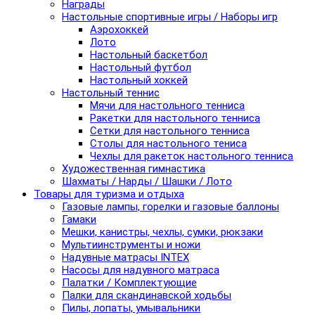
Награды
Настольные спортивные игры / Наборы игр
Аэрохоккей
Лото
Настольный баскетбол
Настольный футбол
Настольный хоккей
Настольный теннис
Мячи для настольного тенниса
Ракетки для настольного тенниса
Сетки для настольного тенниса
Столы для настольного тениса
Чехлы для ракеток настольного тенниса
Художественная гимнастика
Шахматы / Нарды / Шашки / Лото
Товары для туризма и отдыха
Газовые лампы, горелки и газовые баллоны
Гамаки
Мешки, канистры, чехлы, сумки, рюкзаки
Мультиинструменты и ножи
Надувные матрасы INTEX
Насосы для надувного матраса
Палатки / Комплектующие
Палки для скандинавской ходьбы
Пилы, лопаты, умывальники