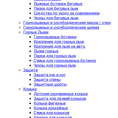
Лыжные ботинки беговые
Палки для беговых лыж
Средства по уходу за снаряжением
Чехлы для беговых лыж
Горнолыжные и сноубордические маски / очки
Горнолыжные и сноубордические шлема
Горные Лыжи
Горнолыжные ботинки
Крепления для горных лыж
Крепления для лыж на авто
Лыжи горные
Палки для горных лыж
Сумки для горнолыжных ботинок
Чехлы для горных лыж
Защита
Защита рук и ног
Защита спины
Защитные шорты
Коньки
Детские раздвижные коньки
Защита для лезвий коньков
Коньки фигурные
Коньки хоккейные
Сумка для коньков
Шнурки для коньков