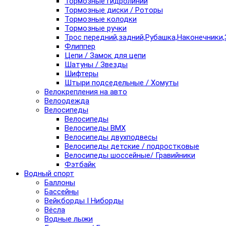
Тормозные гидролинии
Тормозные диски / Роторы
Тормозные колодки
Тормозные ручки
Трос передний,задний,Рубашка,Наконечники,
Флиппер
Цепи / Замок для цепи
Шатуны / Звезды
Шифтеры
Штыри подседельные / Хомуты
Велокрепления на авто
Велоодежда
Велосипеды
Велосипеды
Велосипеды BMX
Велосипеды двухподвесы
Велосипеды детские / подростковые
Велосипеды шоссейные/ Гравийники
Фэтбайк
Водный спорт
Баллоны
Бассейны
Вейкборды I Ниборды
Вёсла
Водные лыжи