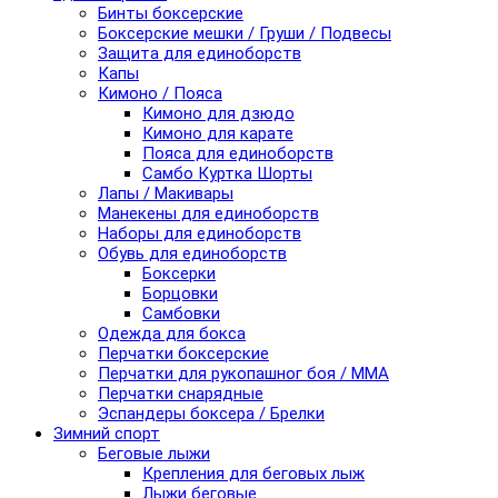
Бинты боксерские
Боксерские мешки / Груши / Подвесы
Защита для единоборств
Капы
Кимоно / Пояса
Кимоно для дзюдо
Кимоно для карате
Пояса для единоборств
Самбо Куртка Шорты
Лапы / Макивары
Манекены для единоборств
Наборы для единоборств
Обувь для единоборств
Боксерки
Борцовки
Самбовки
Одежда для бокса
Перчатки боксерские
Перчатки для рукопашног боя / ММА
Перчатки снарядные
Эспандеры боксера / Брелки
Зимний спорт
Беговые лыжи
Крепления для беговых лыж
Лыжи беговые