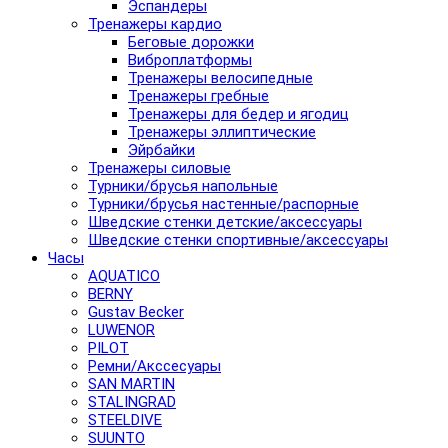
Эспандеры
Тренажеры кардио
Беговые дорожки
Виброплатформы
Тренажеры велосипедные
Тренажеры гребные
Тренажеры для бедер и ягодиц
Тренажеры эллиптические
Эйрбайки
Тренажеры силовые
Турники/брусья напольные
Турники/брусья настенные/распорные
Шведские стенки детские/аксессуары
Шведские стенки спортивные/аксессуары
Часы
AQUATICO
BERNY
Gustav Becker
LUWENOR
PILOT
Pемни/Акссесуары
SAN MARTIN
STALINGRAD
STEELDIVE
SUUNTO