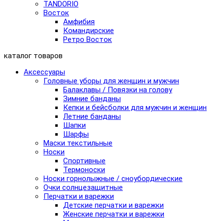
TANDORIO
Восток
Амфибия
Командирские
Ретро Восток
каталог товаров
Аксессуары
Головные уборы для женщин и мужчин
Балаклавы / Повязки на голову
Зимние банданы
Кепки и бейсболки для мужчин и женщин
Летние банданы
Шапки
Шарфы
Маски текстильные
Носки
Спортивные
Термоноски
Носки горнолыжные / сноубордические
Очки солнцезащитные
Перчатки и варежки
Детские перчатки и варежки
Женские перчатки и варежки