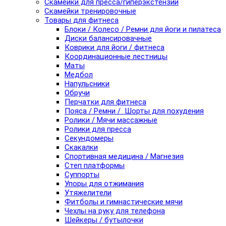
Скамейки для пресса/гиперэкстензии
Скамейки тренировочные
Товары для фитнеса
Блоки / Колесо / Ремни для йоги и пилатеса
Диски балансировачные
Коврики для йоги / фитнеса
Координационные лестницы
Маты
Медбол
Напульсники
Обручи
Перчатки для фитнеса
Пояса / Ремни / Шорты для похудения
Ролики / Мячи массажные
Ролики для пресса
Секундомеры
Скакалки
Спортивная медицина / Магнезия
Степ платформы
Суппорты
Упоры для отжимания
Утяжелители
Фитболы и гимнастические мячи
Чехлы на руку для телефона
Шейкеры / бутылочки