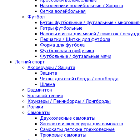
Кроссовки волейбольные
Наколенники волейбольные / Защита
Сетка волейбольная
Футбол
Бутсы футбольные / футзальные / многоши
Гетры футбольные
Насосы и иглы для мячей / свисток / секунд
Перчатки / Щитки для футбола
Форма для футбола
Футбольная атрибутика
Футбольные / футзальные мячи
Летний спорт
Акссесуары / Защита
Защита
Чехлы для скейтборда / лонгборда
Шлема
Бадминтон
Большой теннис
Круизеры / Пенниборды / Лонгборды
Ролики
Самокаты
Двухколесные самокаты
Запчасти и аксессуары для самоката
Самокаты детские трехколесные
Трюковые самокаты