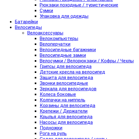
Рюкзаки походные / туристические
Сумки
Упаковка для одежды
Батарейки
Велосипеды
Велоаксессуары
Велокомпьютеры
Велоперчатки
Велосипедные багажники
Велосипедные замки
Велосумки / Велорюкзаки / Кофры / Чехлы
Грипсы для велосипеда
Детские кресла на велосипед
Защита для велосипеда
Звонки велосипедные
Зеркала для велосипедов
Колеса боковые
Колпачки на ниппель
Корзины для велосипеда
Крепежи / Держатели
Крылья для велосипеда
Насосы для велосипеда
Подножки
Рога на руль