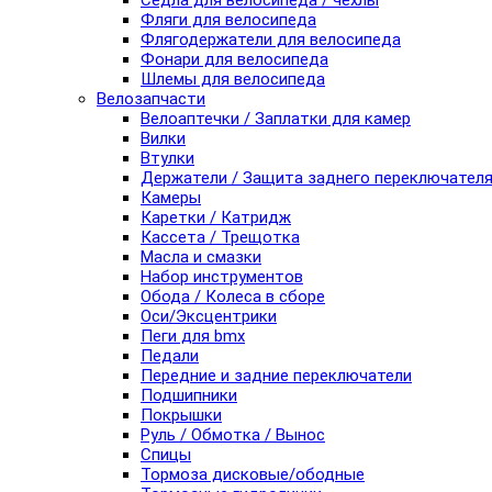
Седла для велосипеда / чехлы
Фляги для велосипеда
Флягодержатели для велосипеда
Фонари для велосипеда
Шлемы для велосипеда
Велозапчасти
Велоаптечки / Заплатки для камер
Вилки
Втулки
Держатели / Защита заднего переключател
Камеры
Каретки / Катридж
Кассета / Трещотка
Масла и смазки
Набор инструментов
Обода / Колеса в сборе
Оси/Эксцентрики
Пеги для bmx
Педали
Передние и задние переключатели
Подшипники
Покрышки
Руль / Обмотка / Вынос
Спицы
Тормоза дисковые/ободные