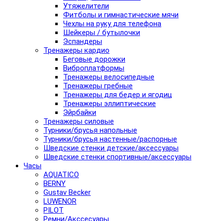
Утяжелители
Фитболы и гимнастические мячи
Чехлы на руку для телефона
Шейкеры / бутылочки
Эспандеры
Тренажеры кардио
Беговые дорожки
Виброплатформы
Тренажеры велосипедные
Тренажеры гребные
Тренажеры для бедер и ягодиц
Тренажеры эллиптические
Эйрбайки
Тренажеры силовые
Турники/брусья напольные
Турники/брусья настенные/распорные
Шведские стенки детские/аксессуары
Шведские стенки спортивные/аксессуары
Часы
AQUATICO
BERNY
Gustav Becker
LUWENOR
PILOT
Pемни/Акссесуары