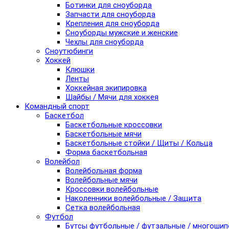
Ботинки для сноуборда
Запчасти для сноуборда
Крепления для сноуборда
Сноуборды мужские и женские
Чехлы для сноуборда
Сноутюбинги
Хоккей
Клюшки
Ленты
Хоккейная экипировка
Шайбы / Мячи для хоккея
Командный спорт
Баскетбол
Баскетбольные кроссовки
Баскетбольные мячи
Баскетбольные стойки / Щиты / Кольца
Форма баскетбольная
Волейбол
Волейбольная форма
Волейбольные мячи
Кроссовки волейбольные
Наколенники волейбольные / Защита
Сетка волейбольная
Футбол
Бутсы футбольные / футзальные / многоши