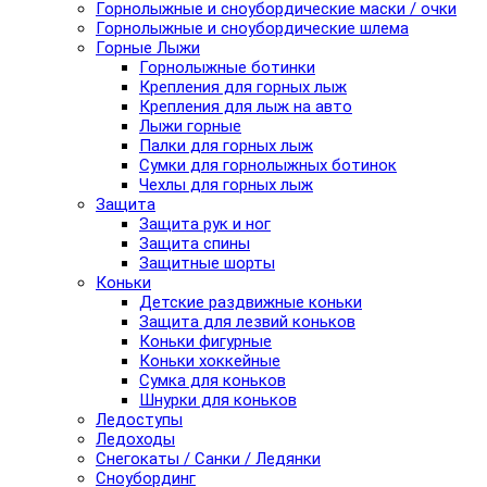
Горнолыжные и сноубордические маски / очки
Горнолыжные и сноубордические шлема
Горные Лыжи
Горнолыжные ботинки
Крепления для горных лыж
Крепления для лыж на авто
Лыжи горные
Палки для горных лыж
Сумки для горнолыжных ботинок
Чехлы для горных лыж
Защита
Защита рук и ног
Защита спины
Защитные шорты
Коньки
Детские раздвижные коньки
Защита для лезвий коньков
Коньки фигурные
Коньки хоккейные
Сумка для коньков
Шнурки для коньков
Ледоступы
Ледоходы
Снегокаты / Санки / Ледянки
Сноубординг