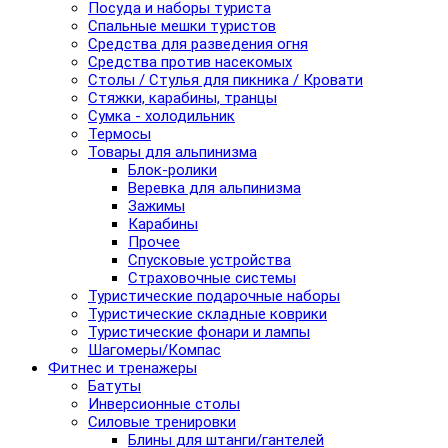
Посуда и наборы туриста
Спальные мешки туристов
Средства для разведения огня
Средства против насекомых
Столы / Стулья для пикника / Кровати
Стяжки, карабины, транцы
Сумка - холодильник
Термосы
Товары для альпинизма
Блок-ролики
Веревка для альпинизма
Зажимы
Карабины
Прочее
Спусковые устройства
Страховочные системы
Туристические подарочные наборы
Туристические складные коврики
Туристические фонари и лампы
Шагомеры/Компас
Фитнес и тренажеры
Батуты
Инверсионные столы
Силовые тренировки
Блины для штанги/гантелей