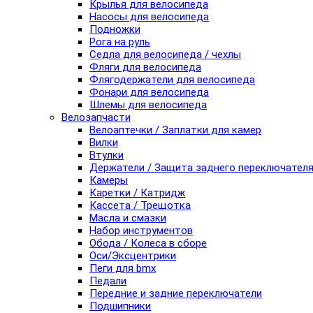
Крылья для велосипеда
Насосы для велосипеда
Подножки
Рога на руль
Седла для велосипеда / чехлы
Фляги для велосипеда
Флягодержатели для велосипеда
Фонари для велосипеда
Шлемы для велосипеда
Велозапчасти
Велоаптечки / Заплатки для камер
Вилки
Втулки
Держатели / Защита заднего переключател
Камеры
Каретки / Катридж
Кассета / Трещотка
Масла и смазки
Набор инструментов
Обода / Колеса в сборе
Оси/Эксцентрики
Пеги для bmx
Педали
Передние и задние переключатели
Подшипники