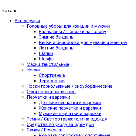
каталог
Аксессуары
Головные уборы для женщин и мужчин
Балаклавы / Повязки на голову
Зимние банданы
Кепки и бейсболки для мужчин и женщин
Летние банданы
Шапки
Шарфы
Маски текстильные
Носки
Спортивные
Термоноски
Носки горнолыжные / сноубордические
Очки солнцезащитные
Перчатки и варежки
Детские перчатки и варежки
Женские перчатки и варежки
Мужские перчатки и варежки
Ремни / Светоотражатели на одежду
Средства по уходу за одеждой
Сумки / Рюкзаки
Рюкзаки городские / спортивные