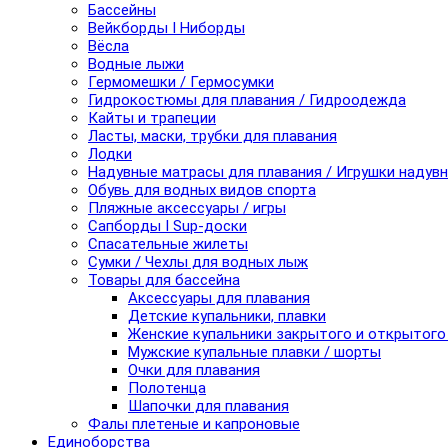
Бассейны
Вейкборды I Ниборды
Вёсла
Водные лыжи
Гермомешки / Гермосумки
Гидрокостюмы для плавания / Гидроодежда
Кайты и трапеции
Ласты, маски, трубки для плавания
Лодки
Надувные матрасы для плавания / Игрушки надув
Обувь для водных видов спорта
Пляжные аксессуары / игры
Сапборды I Sup-доски
Спасательные жилеты
Сумки / Чехлы для водных лыж
Товары для бассейна
Аксессуары для плавания
Детские купальники, плавки
Женские купальники закрытого и открытого
Мужские купальные плавки / шорты
Очки для плавания
Полотенца
Шапочки для плавания
Фалы плетеные и капроновые
Единоборства