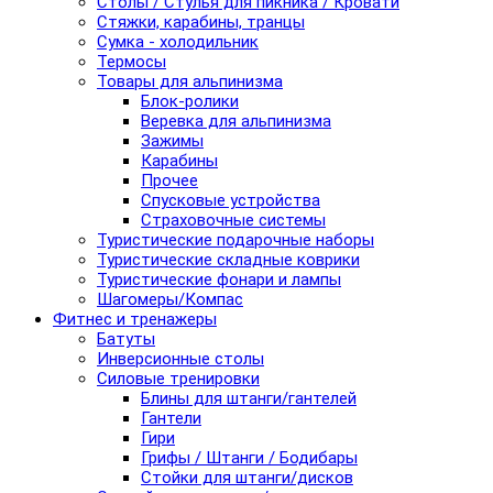
Столы / Стулья для пикника / Кровати
Стяжки, карабины, транцы
Сумка - холодильник
Термосы
Товары для альпинизма
Блок-ролики
Веревка для альпинизма
Зажимы
Карабины
Прочее
Спусковые устройства
Страховочные системы
Туристические подарочные наборы
Туристические складные коврики
Туристические фонари и лампы
Шагомеры/Компас
Фитнес и тренажеры
Батуты
Инверсионные столы
Силовые тренировки
Блины для штанги/гантелей
Гантели
Гири
Грифы / Штанги / Бодибары
Стойки для штанги/дисков