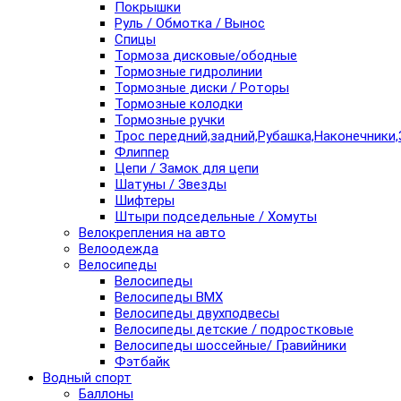
Покрышки
Руль / Обмотка / Вынос
Спицы
Тормоза дисковые/ободные
Тормозные гидролинии
Тормозные диски / Роторы
Тормозные колодки
Тормозные ручки
Трос передний,задний,Рубашка,Наконечники,
Флиппер
Цепи / Замок для цепи
Шатуны / Звезды
Шифтеры
Штыри подседельные / Хомуты
Велокрепления на авто
Велоодежда
Велосипеды
Велосипеды
Велосипеды BMX
Велосипеды двухподвесы
Велосипеды детские / подростковые
Велосипеды шоссейные/ Гравийники
Фэтбайк
Водный спорт
Баллоны