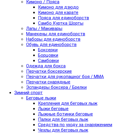
Кимоно / Пояса
Кимоно для дзюдо
Кимоно для карате
Пояса для единоборств
Самбо Куртка Шорты
Лапы / Макивары
Манекены для единоборств
Наборы для единоборств
Обувь для единоборств
Боксерки
Борцовки
Самбовки
Одежда для бокса
Перчатки боксерские
Перчатки для рукопашног боя / ММА
Перчатки снарядные
Эспандеры боксера / Брелки
Зимний спорт
Беговые лыжи
Крепления для беговых лыж
Лыжи беговые
Лыжные ботинки беговые
Палки для беговых лыж
Средства по уходу за снаряжением
Чехлы для беговых лыж