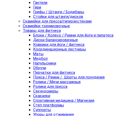
Гантели
Гири
Грифы / Штанги / Бодибары
Стойки для штанги/дисков
Скамейки для пресса/гиперэкстензии
Скамейки тренировочные
Товары для фитнеса
Блоки / Колесо / Ремни для йоги и пилатеса
Диски балансировачные
Коврики для йоги / фитнеса
Координационные лестницы
Маты
Медбол
Напульсники
Обручи
Перчатки для фитнеса
Пояса / Ремни / Шорты для похудения
Ролики / Мячи массажные
Ролики для пресса
Секундомеры
Скакалки
Спортивная медицина / Магнезия
Степ платформы
Суппорты
Упоры для отжимания