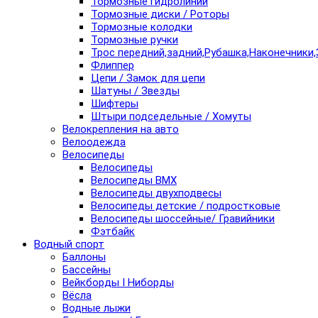
Тормозные гидролинии
Тормозные диски / Роторы
Тормозные колодки
Тормозные ручки
Трос передний,задний,Рубашка,Наконечники,
Флиппер
Цепи / Замок для цепи
Шатуны / Звезды
Шифтеры
Штыри подседельные / Хомуты
Велокрепления на авто
Велоодежда
Велосипеды
Велосипеды
Велосипеды BMX
Велосипеды двухподвесы
Велосипеды детские / подростковые
Велосипеды шоссейные/ Гравийники
Фэтбайк
Водный спорт
Баллоны
Бассейны
Вейкборды I Ниборды
Вёсла
Водные лыжи