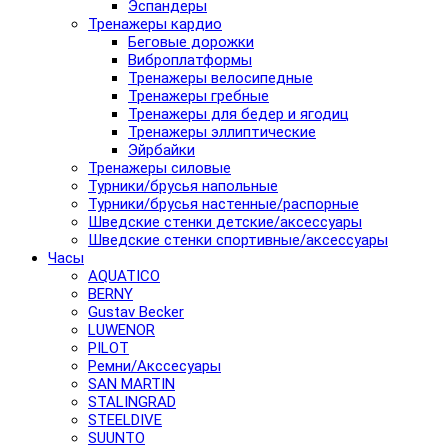
Эспандеры
Тренажеры кардио
Беговые дорожки
Виброплатформы
Тренажеры велосипедные
Тренажеры гребные
Тренажеры для бедер и ягодиц
Тренажеры эллиптические
Эйрбайки
Тренажеры силовые
Турники/брусья напольные
Турники/брусья настенные/распорные
Шведские стенки детские/аксессуары
Шведские стенки спортивные/аксессуары
Часы
AQUATICO
BERNY
Gustav Becker
LUWENOR
PILOT
Pемни/Акссесуары
SAN MARTIN
STALINGRAD
STEELDIVE
SUUNTO