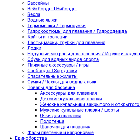
Бассейны
Вейкборды I Ниборды
Вёсла
Водные лыжи
Гермомешки / Гермосумки
Гидрокостюмы для плавания / Гидроодежда
Кайты и трапеции
Ласты, маски, трубки для плавания
Лодки
Надувные матрасы для плавания / Игрушки надув
Обувь для водных видов спорта
Пляжные аксессуары / игры
Сапборды I Sup-доски
Спасательные жилеты
Сумки / Чехлы для водных лыж
Товары для бассейна
Аксессуары для плавания
Детские купальники, плавки
Женские купальники закрытого и открытого
Мужские купальные плавки / шорты
Очки для плавания
Полотенца
Шапочки для плавания
Фалы плетеные и капроновые
Единоборства