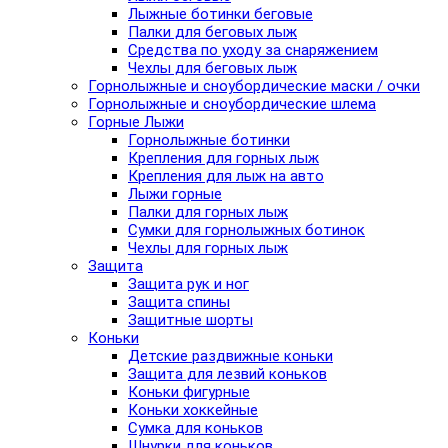
Лыжные ботинки беговые
Палки для беговых лыж
Средства по уходу за снаряжением
Чехлы для беговых лыж
Горнолыжные и сноубордические маски / очки
Горнолыжные и сноубордические шлема
Горные Лыжи
Горнолыжные ботинки
Крепления для горных лыж
Крепления для лыж на авто
Лыжи горные
Палки для горных лыж
Сумки для горнолыжных ботинок
Чехлы для горных лыж
Защита
Защита рук и ног
Защита спины
Защитные шорты
Коньки
Детские раздвижные коньки
Защита для лезвий коньков
Коньки фигурные
Коньки хоккейные
Сумка для коньков
Шнурки для коньков