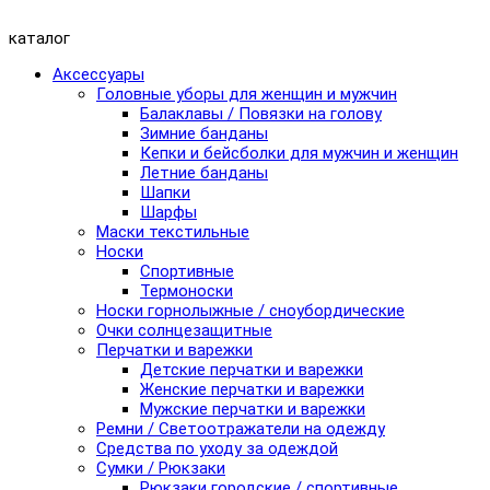
каталог
Аксессуары
Головные уборы для женщин и мужчин
Балаклавы / Повязки на голову
Зимние банданы
Кепки и бейсболки для мужчин и женщин
Летние банданы
Шапки
Шарфы
Маски текстильные
Носки
Спортивные
Термоноски
Носки горнолыжные / сноубордические
Очки солнцезащитные
Перчатки и варежки
Детские перчатки и варежки
Женские перчатки и варежки
Мужские перчатки и варежки
Ремни / Светоотражатели на одежду
Средства по уходу за одеждой
Сумки / Рюкзаки
Рюкзаки городские / спортивные