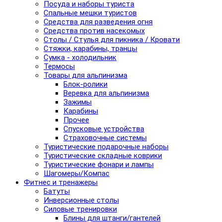
Посуда и наборы туриста
Спальные мешки туристов
Средства для разведения огня
Средства против насекомых
Столы / Стулья для пикника / Кровати
Стяжки, карабины, транцы
Сумка - холодильник
Термосы
Товары для альпинизма
Блок-ролики
Веревка для альпинизма
Зажимы
Карабины
Прочее
Спусковые устройства
Страховочные системы
Туристические подарочные наборы
Туристические складные коврики
Туристические фонари и лампы
Шагомеры/Компас
Фитнес и тренажеры
Батуты
Инверсионные столы
Силовые тренировки
Блины для штанги/гантелей