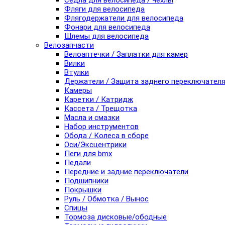
Седла для велосипеда / чехлы
Фляги для велосипеда
Флягодержатели для велосипеда
Фонари для велосипеда
Шлемы для велосипеда
Велозапчасти
Велоаптечки / Заплатки для камер
Вилки
Втулки
Держатели / Защита заднего переключател
Камеры
Каретки / Катридж
Кассета / Трещотка
Масла и смазки
Набор инструментов
Обода / Колеса в сборе
Оси/Эксцентрики
Пеги для bmx
Педали
Передние и задние переключатели
Подшипники
Покрышки
Руль / Обмотка / Вынос
Спицы
Тормоза дисковые/ободные