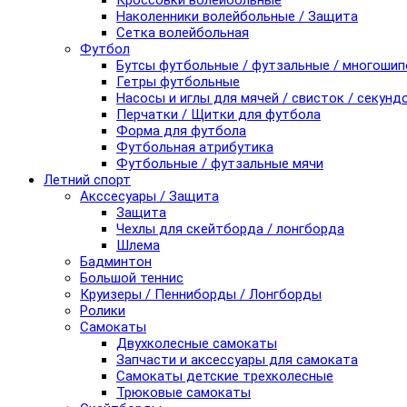
Кроссовки волейбольные
Наколенники волейбольные / Защита
Сетка волейбольная
Футбол
Бутсы футбольные / футзальные / многоши
Гетры футбольные
Насосы и иглы для мячей / свисток / секунд
Перчатки / Щитки для футбола
Форма для футбола
Футбольная атрибутика
Футбольные / футзальные мячи
Летний спорт
Акссесуары / Защита
Защита
Чехлы для скейтборда / лонгборда
Шлема
Бадминтон
Большой теннис
Круизеры / Пенниборды / Лонгборды
Ролики
Самокаты
Двухколесные самокаты
Запчасти и аксессуары для самоката
Самокаты детские трехколесные
Трюковые самокаты