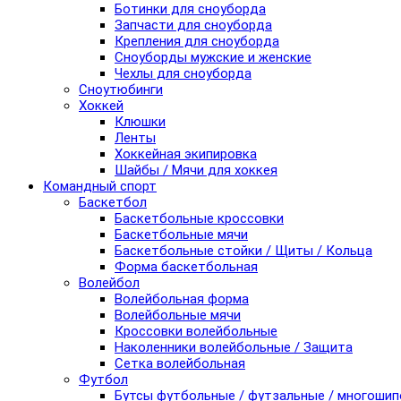
Ботинки для сноуборда
Запчасти для сноуборда
Крепления для сноуборда
Сноуборды мужские и женские
Чехлы для сноуборда
Сноутюбинги
Хоккей
Клюшки
Ленты
Хоккейная экипировка
Шайбы / Мячи для хоккея
Командный спорт
Баскетбол
Баскетбольные кроссовки
Баскетбольные мячи
Баскетбольные стойки / Щиты / Кольца
Форма баскетбольная
Волейбол
Волейбольная форма
Волейбольные мячи
Кроссовки волейбольные
Наколенники волейбольные / Защита
Сетка волейбольная
Футбол
Бутсы футбольные / футзальные / многоши