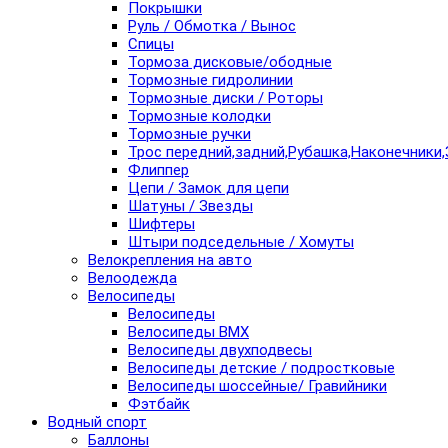
Покрышки
Руль / Обмотка / Вынос
Спицы
Тормоза дисковые/ободные
Тормозные гидролинии
Тормозные диски / Роторы
Тормозные колодки
Тормозные ручки
Трос передний,задний,Рубашка,Наконечники,
Флиппер
Цепи / Замок для цепи
Шатуны / Звезды
Шифтеры
Штыри подседельные / Хомуты
Велокрепления на авто
Велоодежда
Велосипеды
Велосипеды
Велосипеды BMX
Велосипеды двухподвесы
Велосипеды детские / подростковые
Велосипеды шоссейные/ Гравийники
Фэтбайк
Водный спорт
Баллоны