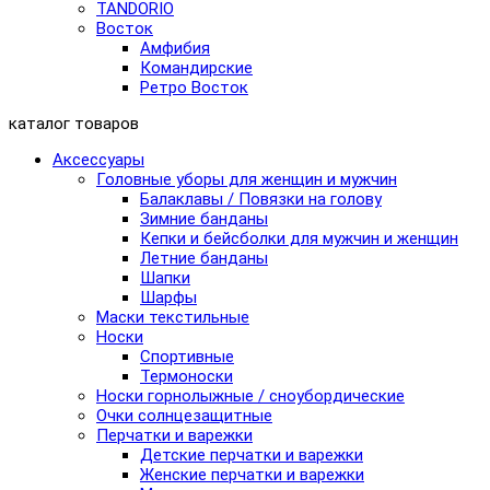
TANDORIO
Восток
Амфибия
Командирские
Ретро Восток
каталог товаров
Аксессуары
Головные уборы для женщин и мужчин
Балаклавы / Повязки на голову
Зимние банданы
Кепки и бейсболки для мужчин и женщин
Летние банданы
Шапки
Шарфы
Маски текстильные
Носки
Спортивные
Термоноски
Носки горнолыжные / сноубордические
Очки солнцезащитные
Перчатки и варежки
Детские перчатки и варежки
Женские перчатки и варежки