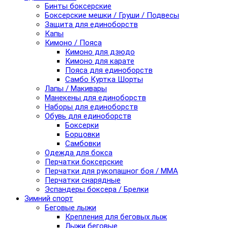
Бинты боксерские
Боксерские мешки / Груши / Подвесы
Защита для единоборств
Капы
Кимоно / Пояса
Кимоно для дзюдо
Кимоно для карате
Пояса для единоборств
Самбо Куртка Шорты
Лапы / Макивары
Манекены для единоборств
Наборы для единоборств
Обувь для единоборств
Боксерки
Борцовки
Самбовки
Одежда для бокса
Перчатки боксерские
Перчатки для рукопашног боя / ММА
Перчатки снарядные
Эспандеры боксера / Брелки
Зимний спорт
Беговые лыжи
Крепления для беговых лыж
Лыжи беговые