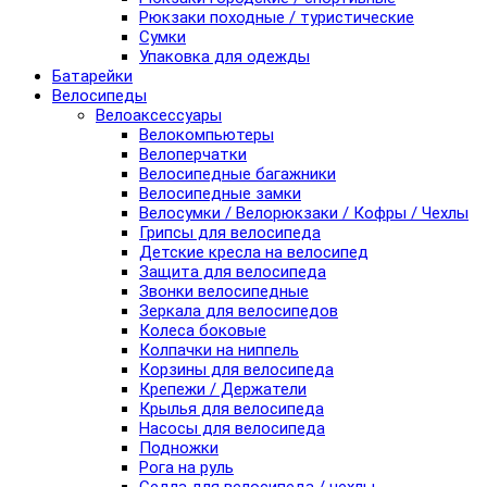
Рюкзаки походные / туристические
Сумки
Упаковка для одежды
Батарейки
Велосипеды
Велоаксессуары
Велокомпьютеры
Велоперчатки
Велосипедные багажники
Велосипедные замки
Велосумки / Велорюкзаки / Кофры / Чехлы
Грипсы для велосипеда
Детские кресла на велосипед
Защита для велосипеда
Звонки велосипедные
Зеркала для велосипедов
Колеса боковые
Колпачки на ниппель
Корзины для велосипеда
Крепежи / Держатели
Крылья для велосипеда
Насосы для велосипеда
Подножки
Рога на руль