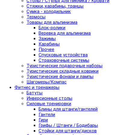
Столы / Стулья для пикника / Кровати
Стяжки, карабины, транцы
Сумка - холодильник
Термосы
Товары для альпинизма
Блок-ролики
Веревка для альпинизма
Зажимы
Карабины
Прочее
Спусковые устройства
Страховочные системы
Туристические подарочные наборы
Туристические складные коврики
Туристические фонари и лампы
Шагомеры/Компас
Фитнес и тренажеры
Батуты
Инверсионные столы
Силовые тренировки
Блины для штанги/гантелей
Гантели
Гири
Грифы / Штанги / Бодибары
Стойки для штанги/дисков