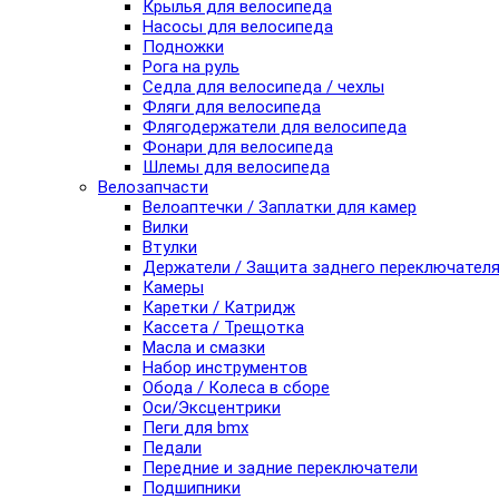
Крылья для велосипеда
Насосы для велосипеда
Подножки
Рога на руль
Седла для велосипеда / чехлы
Фляги для велосипеда
Флягодержатели для велосипеда
Фонари для велосипеда
Шлемы для велосипеда
Велозапчасти
Велоаптечки / Заплатки для камер
Вилки
Втулки
Держатели / Защита заднего переключател
Камеры
Каретки / Катридж
Кассета / Трещотка
Масла и смазки
Набор инструментов
Обода / Колеса в сборе
Оси/Эксцентрики
Пеги для bmx
Педали
Передние и задние переключатели
Подшипники