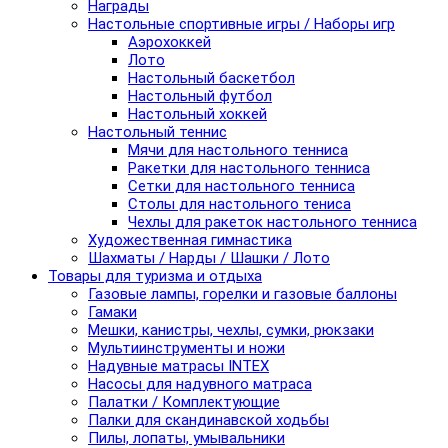
Награды
Настольные спортивные игры / Наборы игр
Аэрохоккей
Лото
Настольный баскетбол
Настольный футбол
Настольный хоккей
Настольный теннис
Мячи для настольного тенниса
Ракетки для настольного тенниса
Сетки для настольного тенниса
Столы для настольного тениса
Чехлы для ракеток настольного тенниса
Художественная гимнастика
Шахматы / Нарды / Шашки / Лото
Товары для туризма и отдыха
Газовые лампы, горелки и газовые баллоны
Гамаки
Мешки, канистры, чехлы, сумки, рюкзаки
Мультиинструменты и ножи
Надувные матрасы INTEX
Насосы для надувного матраса
Палатки / Комплектующие
Палки для скандинавской ходьбы
Пилы, лопаты, умывальники