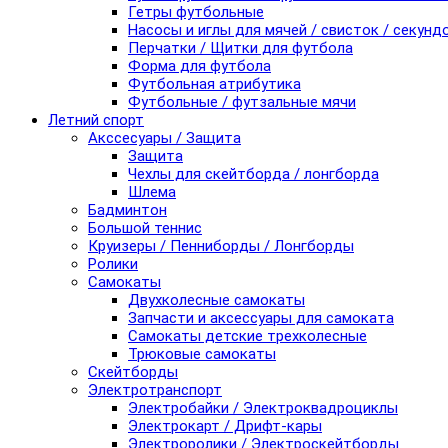
Гетры футбольные
Насосы и иглы для мячей / свисток / секунд
Перчатки / Щитки для футбола
Форма для футбола
Футбольная атрибутика
Футбольные / футзальные мячи
Летний спорт
Акссесуары / Защита
Защита
Чехлы для скейтборда / лонгборда
Шлема
Бадминтон
Большой теннис
Круизеры / Пенниборды / Лонгборды
Ролики
Самокаты
Двухколесные самокаты
Запчасти и аксессуары для самоката
Самокаты детские трехколесные
Трюковые самокаты
Скейтборды
Электротранспорт
Электробайки / Электроквадроциклы
Электрокарт / Дрифт-кары
Электроролики / Электроскейтборды