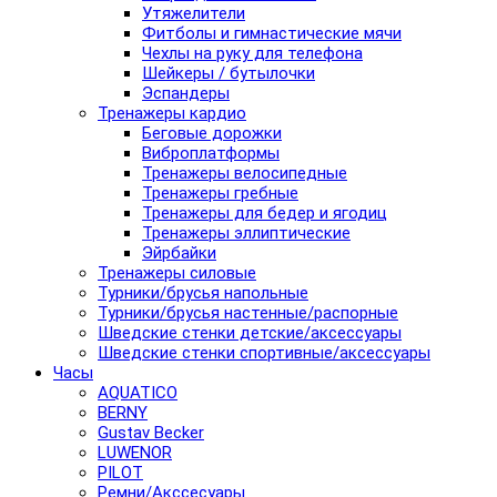
Утяжелители
Фитболы и гимнастические мячи
Чехлы на руку для телефона
Шейкеры / бутылочки
Эспандеры
Тренажеры кардио
Беговые дорожки
Виброплатформы
Тренажеры велосипедные
Тренажеры гребные
Тренажеры для бедер и ягодиц
Тренажеры эллиптические
Эйрбайки
Тренажеры силовые
Турники/брусья напольные
Турники/брусья настенные/распорные
Шведские стенки детские/аксессуары
Шведские стенки спортивные/аксессуары
Часы
AQUATICO
BERNY
Gustav Becker
LUWENOR
PILOT
Pемни/Акссесуары