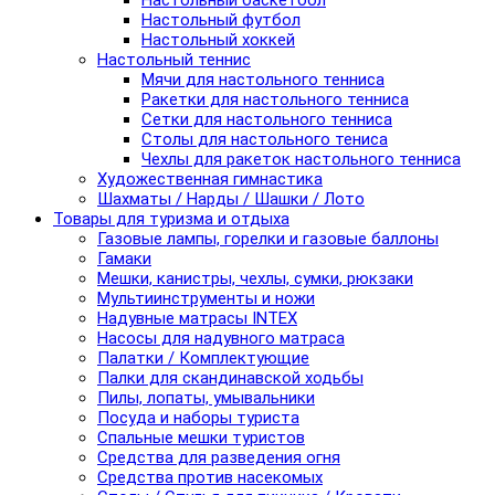
Настольный баскетбол
Настольный футбол
Настольный хоккей
Настольный теннис
Мячи для настольного тенниса
Ракетки для настольного тенниса
Сетки для настольного тенниса
Столы для настольного тениса
Чехлы для ракеток настольного тенниса
Художественная гимнастика
Шахматы / Нарды / Шашки / Лото
Товары для туризма и отдыха
Газовые лампы, горелки и газовые баллоны
Гамаки
Мешки, канистры, чехлы, сумки, рюкзаки
Мультиинструменты и ножи
Надувные матрасы INTEX
Насосы для надувного матраса
Палатки / Комплектующие
Палки для скандинавской ходьбы
Пилы, лопаты, умывальники
Посуда и наборы туриста
Спальные мешки туристов
Средства для разведения огня
Средства против насекомых