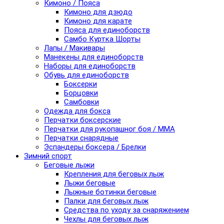
Кимоно / Пояса
Кимоно для дзюдо
Кимоно для карате
Пояса для единоборств
Самбо Куртка Шорты
Лапы / Макивары
Манекены для единоборств
Наборы для единоборств
Обувь для единоборств
Боксерки
Борцовки
Самбовки
Одежда для бокса
Перчатки боксерские
Перчатки для рукопашног боя / ММА
Перчатки снарядные
Эспандеры боксера / Брелки
Зимний спорт
Беговые лыжи
Крепления для беговых лыж
Лыжи беговые
Лыжные ботинки беговые
Палки для беговых лыж
Средства по уходу за снаряжением
Чехлы для беговых лыж