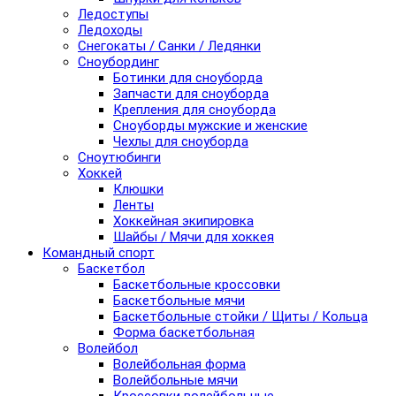
Ледоступы
Ледоходы
Снегокаты / Санки / Ледянки
Сноубординг
Ботинки для сноуборда
Запчасти для сноуборда
Крепления для сноуборда
Сноуборды мужские и женские
Чехлы для сноуборда
Сноутюбинги
Хоккей
Клюшки
Ленты
Хоккейная экипировка
Шайбы / Мячи для хоккея
Командный спорт
Баскетбол
Баскетбольные кроссовки
Баскетбольные мячи
Баскетбольные стойки / Щиты / Кольца
Форма баскетбольная
Волейбол
Волейбольная форма
Волейбольные мячи