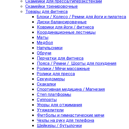
Скамейки для пресса/гиперэкстензии
Скамейки тренировочные
Товары для фитнеса
Блоки / Колесо / Ремни для йоги и пилатеса
Диски балансировачные
Коврики для йоги / фитнеса
Координационные лестницы
Маты
Медбол
Напульсники
Обручи
Перчатки для фитнеса
Пояса / Ремни / Шорты для похудения
Ролики / Мячи массажные
Ролики для пресса
Секундомеры
Скакалки
Спортивная медицина / Магнезия
Степ платформы
Суппорты
Упоры для отжимания
Утяжелители
Фитболы и гимнастические мячи
Чехлы на руку для телефона
Шейкеры / бутылочки