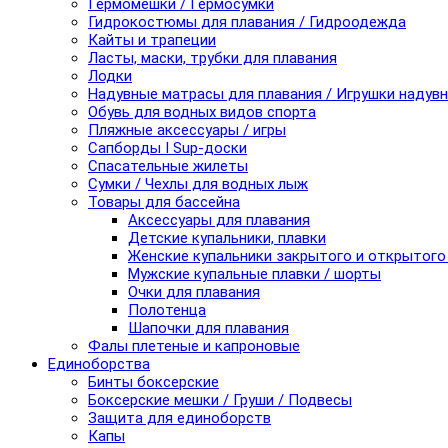
Гермомешки / Гермосумки
Гидрокостюмы для плавания / Гидроодежда
Кайты и трапеции
Ласты, маски, трубки для плавания
Лодки
Надувные матрасы для плавания / Игрушки надув
Обувь для водных видов спорта
Пляжные аксессуары / игры
Сапборды I Sup-доски
Спасательные жилеты
Сумки / Чехлы для водных лыж
Товары для бассейна
Аксессуары для плавания
Детские купальники, плавки
Женские купальники закрытого и открытого
Мужские купальные плавки / шорты
Очки для плавания
Полотенца
Шапочки для плавания
Фалы плетеные и капроновые
Единоборства
Бинты боксерские
Боксерские мешки / Груши / Подвесы
Защита для единоборств
Капы