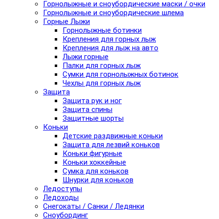
Горнолыжные и сноубордические маски / очки
Горнолыжные и сноубордические шлема
Горные Лыжи
Горнолыжные ботинки
Крепления для горных лыж
Крепления для лыж на авто
Лыжи горные
Палки для горных лыж
Сумки для горнолыжных ботинок
Чехлы для горных лыж
Защита
Защита рук и ног
Защита спины
Защитные шорты
Коньки
Детские раздвижные коньки
Защита для лезвий коньков
Коньки фигурные
Коньки хоккейные
Сумка для коньков
Шнурки для коньков
Ледоступы
Ледоходы
Снегокаты / Санки / Ледянки
Сноубординг